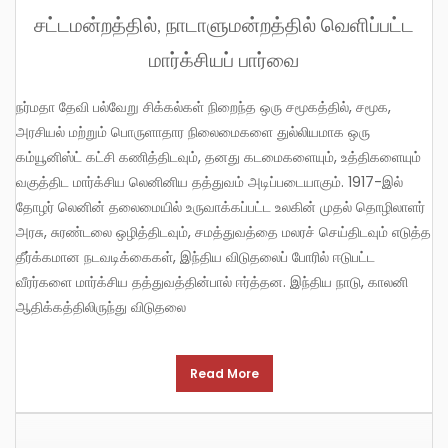
சட்டமன்றத்தில், நாடாளுமன்றத்தில் வெளிப்பட்ட
மார்க்சியப் பார்வை
நர்மதா தேவி பல்வேறு சிக்கல்கள் நிறைந்த ஒரு சமூகத்தில், சமூக,
அரசியல் மற்றும் பொருளாதார நிலைமைகளை துல்லியமாக ஒரு
கம்யூனிஸ்ட் கட்சி கணித்திடவும், தனது கடமைகளையும், உத்திகளையும்
வகுத்திட மார்க்சிய லெனினிய தத்துவம் அடிப்படையாகும். 1917-இல்
தோழர் லெனின் தலைமையில் உருவாக்கப்பட்ட உலகின் முதல் தொழிலாளர்
அரசு, சுரண்டலை ஒழித்திடவும், சமத்துவத்தை மலரச் செய்திடவும் எடுத்த
தீர்க்கமான நடவடிக்கைகள், இந்திய விடுதலைப் போரில் ஈடுபட்ட
வீரர்களை மார்க்சிய தத்துவத்தின்பால் ஈர்த்தன. இந்திய நாடு, காலனி
ஆதிக்கத்திலிருந்து விடுதலை
Read More