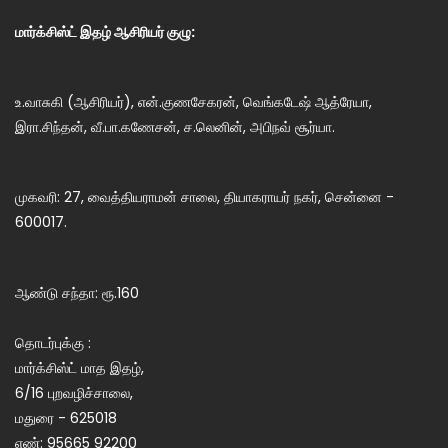
மார்க்சிஸ்ட் இதழ் ஆசிரியர் குழு:
உ.வாசுகி (ஆசிரியர்), என்.குணசேகரன், வெங்கடேஷ் ஆத்ரேயா,
இரா.சிந்தன், வீ.பா.கணேசன், ச.லெனின், அபிநவ் சூர்யா.
முகவரி: 27, வைத்தியராமன் சாலை, தியாகராயர் நகர், சென்னை -
600017.
ஆண்டு சந்தா: ரூ.160
தொடர்புக்கு :
மார்க்சிஸ்ட் மாத இதழ்,
6/16 புறவழிச்சாலை,
மதுரை - 625018
எண்: 95665 92200