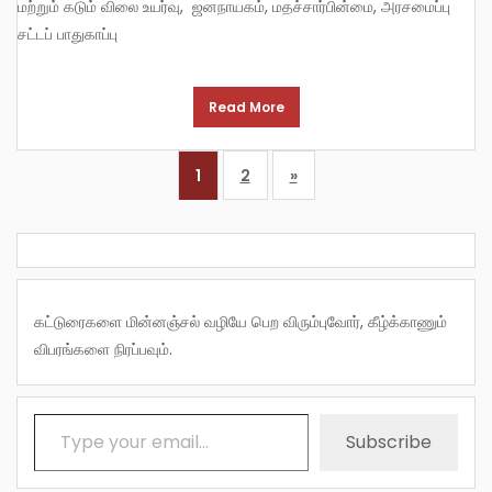
மற்றும் கடும் விலை உயர்வு, ஜனநாயகம், மதச்சார்பின்மை, அரசமைப்பு
சட்டப் பாதுகாப்பு
Read More
1
2
»
கட்டுரைகளை மின்னஞ்சல் வழியே பெற விரும்புவோர், கீழ்க்காணும்
விபரங்களை நிரப்பவும்.
Type your email…
Subscribe