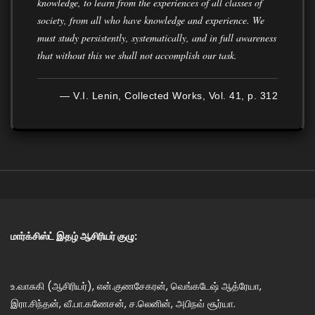
knowledge, to learn from the experiences of all classes of
society, from all who have knowledge and experience. We
must study persistently, systematically, and in full awareness
that without this we shall not accomplish our task.
— V.I. Lenin, Collected Works, Vol. 41, p. 312
மார்க்சிஸ்ட் இதழ் ஆசிரியர் குழு:
உ.வாசுகி (ஆசிரியர்), என்.குணசேகரன், வெங்கடேஷ் ஆத்ரேயா,
இரா.சிந்தன், வீ.பா.கணேசன், ச.லெனின், அபிநவ் சூர்யா.