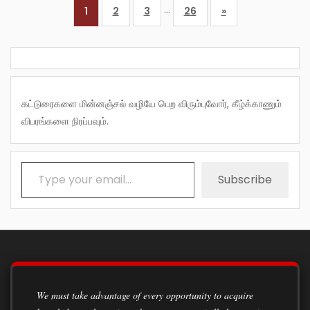
…
1
2
3
26
»
கட்டுரைகளை மின்னஞ்சல் வழியே பெற விரும்புவோர், கீழ்க்காணும்
விபரங்களை நிரப்பவும்.
Type your email…
Subscribe
We must take advantage of every opportunity to acquire