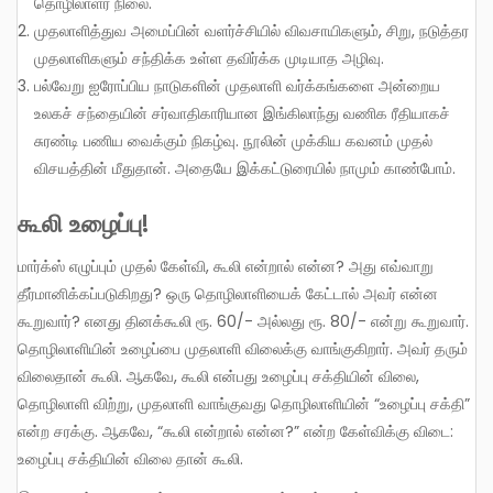
தொழிலாளர் நிலை.
முதலாளித்துவ அமைப்பின் வளர்ச்சியில் விவசாயிகளும், சிறு, நடுத்தர
முதலாளிகளும் சந்திக்க உள்ள தவிர்க்க முடியாத அழிவு.
பல்வேறு ஐரோப்பிய நாடுகளின் முதலாளி வர்க்கங்களை அன்றைய
உலகச் சந்தையின் சர்வாதிகாரியான இங்கிலாந்து வணிக ரீதியாகச்
சுரண்டி பணிய வைக்கும் நிகழ்வு. நூலின் முக்கிய கவனம் முதல்
விசயத்தின் மீதுதான். அதையே இக்கட்டுரையில் நாமும் காண்போம்.
கூலி உழைப்பு!
மார்க்ஸ் எழுப்பும் முதல் கேள்வி, கூலி என்றால் என்ன? அது எவ்வாறு
தீர்மானிக்கப்படுகிறது? ஒரு தொழிலாளியைக் கேட்டால் அவர் என்ன
கூறுவார்? எனது தினக்கூலி ரூ. 60/- அல்லது ரூ. 80/- என்று கூறுவார்.
தொழிலாளியின் உழைப்பை முதலாளி விலைக்கு வாங்குகிறார். அவர் தரும்
விலைதான் கூலி. ஆகவே, கூலி என்பது உழைப்பு சக்தியின் விலை,
தொழிலாளி விற்று, முதலாளி வாங்குவது தொழிலாளியின் “உழைப்பு சக்தி”
என்ற சரக்கு. ஆகவே, “கூலி என்றால் என்ன?” என்ற கேள்விக்கு விடை:
உழைப்பு சக்தியின் விலை தான் கூலி.