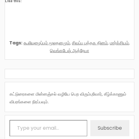
Like this:
Tags:
கூலியுழைப்பும் மூலதனமும்
,
சிவப்பு புத்தக தினம்
,
மார்க்சியம்
,
வெங்கடேஷ் ஆத்ரேயா
கட்டுரைகளை மின்னஞ்சல் வழியே பெற விரும்புவோர், கீழ்க்காணும்
விபரங்களை நிரப்பவும்.
Type your email…
Subscribe