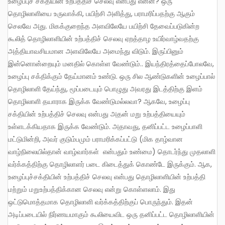
உழைப்புச் சக்தியின் உற்பத்திச் செலவு என்பது என்ன? ஒரு
தொழிலாளியை உருவாக்கி, பயிற்சி அளித்து, பராமரிப்பதற்கு ஆகும்
செலவே அது. மிகக்குறைந்த அளவிலேயே பயிற்சி தேவைப்படுகின்ற
கூலித் தொழிலாளியின் உற்பத்திச் செலவு ஏறத்தாழ உயிர்வாழ்வதற்கு
அத்தியாவசியமான அளவிலேயே அமைந்து விடும். இருப்பினும்
இன்னொன்றையும் மனதில் கொள்ள வேண்டும்.. இயந்திரத்தைப்போலவே,
உழைப்பு சக்திக்கும் தேய்மானம் உண்டு. ஒரு சில ஆண்டுகளின் உழைப்பால்
தொழிலாளி தேய்ந்து, மூப்படையும் பொழுது அவரது இடத்திற்கு இளம்
தொழிலாளி தயாராக இருக்க வேண்டுமல்லவா? ஆகவே, உழைப்பு
சக்தியின் உற்பத்திச் செலவு என்பது அதன் மறு உற்பத்தியையும்
உள்ளடக்கியதாக இருக்க வேண்டும். அதாவது, தனிப்பட்ட உழைப்பாளி
மட்டுமின்றி, அவர் குடும்பமும் பராமரிக்கப்பட்டு (மிக தாழ்வான
வாழ்நிலையில்தான் வாழ்வார்கள் என்பதும் உண்மை) தொடர்ந்து முதலாளி
வர்க்கத்திற்கு தொழிலாளர் படை கிடைத்துக் கொண்டே இருக்கும். ஆக,
உழைப்புச்சக்தியின் உற்பத்திச் செலவு என்பது தொழிலாளியின் உற்பத்தி
மற்றும் மறுஉற்பத்திக்கான செலவு என்று கொள்ளலாம். இது
ஒட்டுமொத்தமாக தொழிலாளி வர்க்கத்திற்குப் பொருந்தும். இதன்
அடிப்படையில் நிர்ணயமாகும் கூலியைவிட ஒரு தனிப்பட்ட தொழிலாளியின்