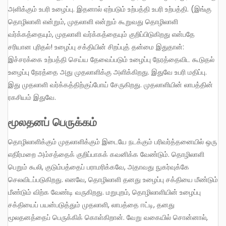
அளிக்கும் உபரி உழைப்பு. இதனால் ஏற்படும் உற்பத்தி உபரி உற்பத்தி. (இங்கு
தொழிலாளி என்றும், முதலாளி என்றும் கூறுவது தொழிலாளி
வர்க்கத்தையும், முதலாளி வர்க்கத்தையும் குறிப்பிடுகிறது என்பதே
சரியான புரிதல்! உழைப்பு சக்தியின் சிறப்புத் தன்மை இதுதான்:
இச்சரக்கை உற்பத்தி செய்ய தேவைப்படும் உழைப்பு நேரத்தைவிட கூடுதல்
உழைப்பு நேரத்தை அது முதலாளிக்கு அளிக்கிறது. இதுவே உபரி மதிப்பு.
இது முதலாளி வர்க்கத்திற்குப்போய் சேருகிறது. முதலாளியின் லாபத்தின்
ரகசியம் இதுவே.
மூலதனப் பெருக்கம்
தொழிலாளிக்கும் முதலாளிக்கும் இடையே நடக்கும் பரிவர்த்தனையில் ஒரு
எதிர்மறை அம்சத்தைக் குறிப்பாகக் கவனிக்க வேண்டும். தொழிலாளி
பெறும் கூலி, குடும்பத்தைப் பராமரிக்கவே, அதாவது நுகர்வுக்கே
செலவிடப்படுகிறது. எனவே, தொழிலாளி தனது உழைப்பு சக்தியை மீண்டும்
மீண்டும் விற்க வேண்டி வருகிறது. மறுபுறம், தொழிலாளியின் உழைப்பு
சக்தியைப் பயன்படுத்தும் முதலாளி, லாபத்தை ஈட்டி, தனது
மூலதனத்தைப் பெருக்கிக் கொள்கிறான். வேறு வகையில் சொன்னால்,