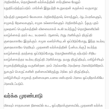
அதிகரிக்க, தொழிலாளி வர்க்கத்தின் சார்புநிலை மேலும்
உறுதிப்படுத்தப்படும். மார்க்ஸ் இதுபற்றி கூறுவதன் சுருக்கம் வருமாறு:
உற்பத்தி மூலதனம் வேகமாக அதிகரித்தால், சொத்தும், ஆடம்பரங்களும்,
சமூகத் தேவைகளும், சமூக உல்லாசங்களும் அதிகரிக்கும். (ஒரு புறம்
மூலதனப் பெருக்கத்தின் விளைவாகக் கூலி உயர்ந்து) தொழிலாளியின்
வாழ்க்கைத் தரம் கூட உயரலாம். ஆனால், அது அளிக்கும் திருப்தி
குறைவாகவே இருக்கும். சமூக வளர்ச்சியுடன் ஒப்பிடும்போது, இந்த உயர்வு
குறைவாகவே தெரியும். முதலாளி வர்க்கத்தின் (பன்மடங்கு) உயர்ந்த
வாழ்க்கைத் தரத்தை ஒப்பிடும்போது, தொழிலாளிக்கு ஏற்படும் சிறிய
வாழ்க்கைத்தர உயர்வு திருப்தி அளிக்காது. நமது திருப்தியும், மகிழ்ச்சியும்
சமூகத்திலிருந்து வருகின்றன. நாம் அவ்வாறே அவற்றை அளவிடுகிறோம்.
நுகரும் பொருட்களின் தன்மையிலிருந்து அல்ல. நம் திருப்தியும்,
மகிழ்ச்சியும் சமூகத் தன்மையுடையவை என்பதால் அவை ஒப்புநோக்கியே
அளவிடப்படும்.
வர்க்க முரண்பாடு
மிகவும் சாதகமான நிலையில் கூட, ஒப்புநோக்குகையில், முதலாளி வர்க்க