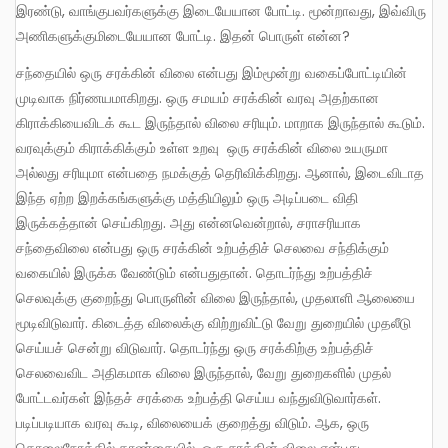
இரண்டு, வாங்குபவர்களுக்கு இடையேயான போட்டி. மூன்றாவது, இவ்விரு
அணிகளுக்குமிடையேயான போட்டி. இதன் பொருள் என்ன?
சந்தையில் ஒரு சரக்கின் விலை என்பது இம்மூன்று வகைப்போட்டியின்
முடிவாக நிர்ணயமாகிறது. ஒரு சமயம் சரக்கின் வரவு அதற்கான
கிராக்கியைவிடக் கூட இருந்தால் விலை சரியும். மாறாக இருந்தால் கூடும்.
வரவுக்கும் கிராக்கிக்கும் உள்ள உறவு ஒரு சரக்கின் விலை உயருமா
அல்லது சரியுமா என்பதை நமக்குத் தெரிவிக்கிறது. ஆனால், இடைவிடாத
இந்த ஏற்ற இறக்கங்களுக்கு மத்தியிலும் ஒரு அடிப்படை விதி
இருக்கத்தான் செய்கிறது. அது என்னவென்றால், சராசரியாக
சந்தைவிலை என்பது ஒரு சரக்கின் உற்பத்திச் செலவை சந்திக்கும்
வகையில் இருக்க வேண்டும் என்பதுதான். தொடர்ந்து உற்பத்திச்
செலவுக்கு குறைந்து பொருளின் விலை இருந்தால், முதலாளி ஆலையை
மூடிவிடுவார். கிடைத்த விலைக்கு விற்றுவிட்டு வேறு துறையில் முதலீடு
செய்யச் சென்று விடுவார். தொடர்ந்து ஒரு சரக்கிற்கு உற்பத்திச்
செலவைவிட அதிகமாக விலை இருந்தால், வேறு துறைகளில் முதல்
போட்டவர்கள் இந்தச் சரக்கை உற்பத்தி செய்ய வந்துவிடுவார்கள்.
படிப்படியாக வரவு கூடி, விலையைக் குறைத்து விடும். ஆக, ஒரு
தொலைநோக்கில் காண்கையில், ஒரு சரக்கின் விலை என்பது