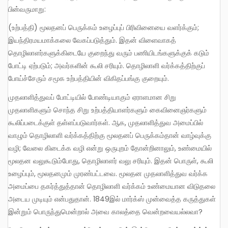
பின்வருமாறு:
(உற்பத்தி) மூலதனப் பெருக்கம் உழைப்புப் பிரிவினையை வளர்க்கும்;
இயந்திரமயமாக்கலை வேகப்படுத்தும். இதன் விளைவாகத்
தொழிலாளர்களுக்கிடையே குறைந்து வரும் பணியிடங்களுக்குக் கடும்
போட்டி ஏற்படும்; அவர்களின் கூலி சரியும். தொழிலாளி வர்க்கத்திற்குப்
போய்ச்சேரும் சமூக உற்பத்தியின் விகிதப்பங்கு குறையும்.
முதலாளித்துவப் போட்டியில் போண்டியாகும் ஏராளமான சிறு
முதலாளிகளும் சொந்த சிறு உற்பத்தியாளர்களும் கைவினைஞர்களும்
கூலிப்படைக்குள் தள்ளப்படுவார்கள். ஆக, முதலாளித்துவ அமைப்பில்
வாழும் தொழிலாளி வர்க்கத்திற்கு மூலதனப் பெருக்கம்தான் வாழ்வுக்கு
வழி; வேலை கிடைக்க வழி என்று ஒருபுறம் தோன்றினாலும், உண்மையில்
மூலதன வலுகூடும்போது, தொழிலாளர் வலு சரியும். இதன் பொருள், கூலி
உழைப்பும், மூலதனமும் முரண்பட்டவை. மூலதன முதலாளித்துவ வர்க்க
அமைப்பை தகர்த்துத்தான் தொழிலாளி வர்க்கம் உண்மையான விடுதலை
அடைய முடியும் என்பதுதான். 1849இல் மார்க்ஸ் முன்வைத்த கருத்துகள்
இன்றும் பொருந்துமென்றால் அவை காலத்தை வென்றவையல்லவா?