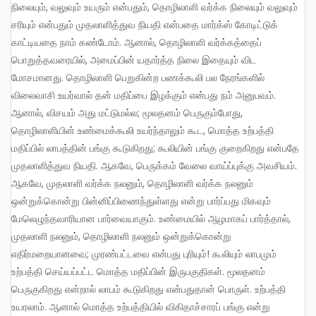
நிலையும், வலுவும் உயரும் என்பதும், தொழிலாளி வர்க்க நிலையும் வலுவும்
சரியும் என்பதும் முதலாளித்துவ நியதி என்பதை மார்க்ஸ் கோடிட்டுக்
காட்டியதை நாம் கண்டோம். ஆனால், தொழிலாளி வர்க்கத்தைப்
பொறுத்தவரையில், அமைப்பின் யதார்த்த நிலை இதையும் விட
மோசமானது. தொழிலாளி பெறுகின்ற பணக்கூலி பல நேரங்களில்
விலைவாசி உயர்வால் தன் மதிப்பை இழக்கும் என்பது நம் அனுபவம்.
ஆனால், விசயம் அது மட்டுமல்ல; மூலதனம் பெருகும்போது,
தொழிலாளியின் உண்மைக்கூலி உயர்ந்தாலும் கூட, மொத்த உற்பத்தி
மதிப்பில் லாபத்தின் பங்கு கூடுகிறது; கூலியின் பங்கு குறைகிறது என்பதே
முதலாளித்துவ நியதி. ஆகவே, பெருக்கம் வேலை வாய்ப்புக்கு அவசியம்.
ஆகவே, முதலாளி வர்க்க நலனும், தொழிலாளி வர்க்க நலனும்
ஒன்றுக்கொன்று பின்னிப்பிணைந்துள்ளது என்று பார்ப்பது மிகவும்
மேலெழுந்தவாரியான பார்வையாகும். உண்மையில் ஆழமாகப் பார்த்தால்,
முதலாளி நலனும், தொழிலாளி நலனும் ஒன்றுக்கொன்று
எதிர்மறையானவை; முரண்பட்டவை என்பது புரியும்! கூலியும் லாபமும்
உற்பத்தி செய்யப்பட்ட மொத்த மதிப்பின் இருபகுதிகள். மூலதனம்
பெருகுகிறது என்றால் லாபம் கூடுகிறது என்பதுதான் பொருள். உற்பத்தி
உயரலாம். ஆனால் மொத்த உற்பத்தியில் விகிதாச்சாரப் பங்கு என்று