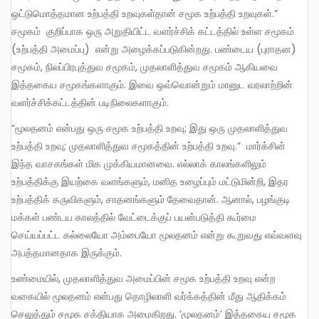
ஒட்டுமொத்தமான உற்பத்தி உறவுகள்தான் சமூக உற்பத்தி உறவுகள்.”
சமூகம் குறிப்பாக ஒரு அறுதியிட்ட வளர்ச்சிக் கட்டத்தில் உள்ள சமூகம்
(உற்பத்தி அமைப்பு) என்று அழைக்கப்படுகின்றது. பண்டைய (புராதன)
சமூகம், நிலப்பிரபுத்துவ சமூகம், முதலாளித்துவ சமூகம் ஆகியவை
இத்தகைய சமூகங்களாகும். இவை ஒவ்வொன்றும் மானுட வரலாற்றின்
வளர்ச்சிக்கட்டத்தின் படிநிலைகளாகும்.
“மூலதனம் என்பது ஒரு சமூக உற்பத்தி உறவு; இது ஒரு முதலாளித்துவ
உற்பத்தி உறவு; முதலாளித்துவ சமூகத்தின் உற்பத்தி உறவு.” மார்க்சின்
இந்த வாசகங்கள் மிக முக்கியமானவை. எல்லாக் காலங்களிலும்
உற்பத்திக்கு இயற்கை வளங்களும், மனித உழைப்பும் மட்டுமின்றி, இதர
உற்பத்திக் கருவிகளும், சாதனங்களும் தேவைதான். ஆனால், பழங்குடி
மக்கள் பண்டய காலத்தில் வேட்டைக்குப் பயன்படுத்தி கூர்மை
செய்யப்பட்ட கல்லையோ அம்பையோ மூலதனம் என்று கூறுவது எவ்வளவு
அபத்தமானதாக இருக்கும்.
உண்மையில், முதலாளித்துவ அமைப்பின் சமூக உற்பத்தி உறவு என்ற
வகையில் மூலதனம் என்பது தொழிலாளி வர்க்கத்தின் மீது ஆதிக்கம்
செலுத்தும் சமூக சக்தியாக அமைகிறது. ‘மூலதனம்’ இத்தகைய சமூக