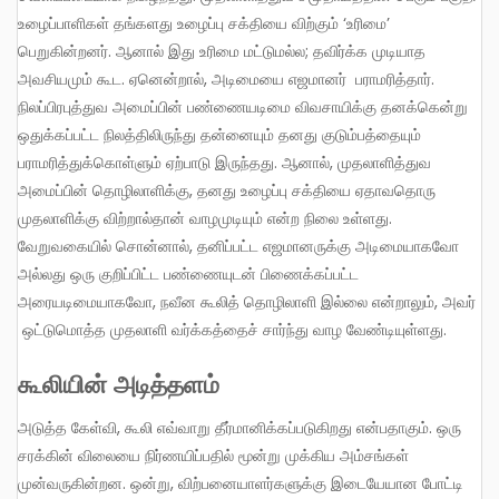
உழைப்பாளிகள் தங்களது உழைப்பு சக்தியை விற்கும் ‘உரிமை’
பெறுகின்றனர். ஆனால் இது உரிமை மட்டுமல்ல; தவிர்க்க முடியாத
அவசியமும் கூட. ஏனென்றால், அடிமையை எஜமானர் பராமரித்தார்.
நிலப்பிரபுத்துவ அமைப்பின் பண்ணையடிமை விவசாயிக்கு தனக்கென்று
ஒதுக்கப்பட்ட நிலத்திலிருந்து தன்னையும் தனது குடும்பத்தையும்
பராமரித்துக்கொள்ளும் ஏற்பாடு இருந்தது. ஆனால், முதலாளித்துவ
அமைப்பின் தொழிலாளிக்கு, தனது உழைப்பு சக்தியை ஏதாவதொரு
முதலாளிக்கு விற்றால்தான் வாழமுடியும் என்ற நிலை உள்ளது.
வேறுவகையில் சொன்னால், தனிப்பட்ட எஜமானருக்கு அடிமையாகவோ
அல்லது ஒரு குறிப்பிட்ட பண்ணையுடன் பிணைக்கப்பட்ட
அரையடிமையாகவோ, நவீன கூலித் தொழிலாளி இல்லை என்றாலும், அவர்
ஒட்டுமொத்த முதலாளி வர்க்கத்தைச் சார்ந்து வாழ வேண்டியுள்ளது.
கூலியின் அடித்தளம்
அடுத்த கேள்வி, கூலி எவ்வாறு தீர்மானிக்கப்படுகிறது என்பதாகும். ஒரு
சரக்கின் விலையை நிர்ணயிப்பதில் மூன்று முக்கிய அம்சங்கள்
முன்வருகின்றன. ஒன்று, விற்பனையாளர்களுக்கு இடையேயான போட்டி