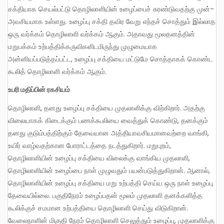
சக்தியாக செயல்பட்டு தொழிலாளியின் உழைப்பைச் சுரண்டுவதற்கு முன்-
அவசியமாக உள்ளது. உழைப்பு சக்தி தவிர வேறு எந்தச் சொத்தும் இல்லாத
ஒரு வர்க்கம் தொழிலாளி வர்க்கம் ஆகும். அதாவது மூலதனத்தின்
மறுபக்கம் உற்பத்திக்கருவிகளிடமிருந்து முழுமையாக
அன்னியப்படுத்தப்பட்ட, உழைப்பு சக்தியை மட்டுமே சொத்தாகக் கொண்ட
கூலித் தொழிலாளி வர்க்கம் ஆகும்.
உபரி மதிப்பின் ரகசியம்
தொழிலாளி, தனது உழைப்பு சக்தியை முதலாளிக்கு விற்கிறார். அதற்கு
விலையாகக் கிடைக்கும் பணக்கூலியை வைத்துக் கொண்டு, தனக்கும்
தனது குடும்பத்திற்கும் தேவையான அத்தியாவசியமானவற்றை வாங்கி,
உயிர் வாழ்வதற்கான போராட்டத்தை நடத்துகிறார். மறுபுறம்,
தொழிலாளியின் உழைப்பு சக்தியை விலைக்கு வாங்கிய முதலாளி,
தொழிலாளியின் உழைப்பை நாள் முழுவதும் பயன்படுத்துகிறான். ஆனால்,
தொழிலாளியின் உழைப்பு சக்தியை மறு உற்பத்தி செய்ய ஒரு நாள் உழைப்பு
தேவையில்லை. பகுதிநேரம் உழைப்பதன் மூலம் முதலாளி தனக்களித்த
கூலிக்குச் சமமான உற்பத்தியை தொழிலாளி செய்து விடுகிறான்.
வேலைநாளின் மிகுதி நேரம் தொழிலாளி செலுத்தும் உழைப்பு, முதலாளிக்கு