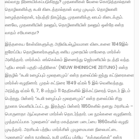
எவ்வாறு நிர்ணயிக்கப்படுகிறது? முதலாளிகள் வேலை கொடுத்தால்தான்
தொழிலாளிக்கு கூலி கிடைத்தால்தான் வாழ முடியும். தொழிலாளி
உழைத்தால்தான், உற்பத்தி நிகழ்ந்து, முதலாளிக்கு லாபம் கிடைக்கும்.
எனவே, முதலாளியின் நலனும், தொழிலாளியின் நலனும் ஒன்றே என்ற
வாதம் சரியானதா?
இத்தகைய கேள்விகளுக்கு அறிவியல்பூர்வமான விடைகளை 1849இல்
ஐரோப்பிய தொழிலாளர்களுக்கு எளிய முறையில் மாமேதை மார்க்ஸ்
அளித்தார். மார்க்சும். எங்கெல்சும் இணைந்து ஜெர்மனியில் நடத்தி வந்த
‘புதிய ரைன் பகுதி பத்திரிகை’ (NEUW RHEINISCHE ZEITUNG) என்ற
இதழில் “கூலி உழைப்பும் மூலதனமும்’ என்ற தலைப்பில் ஐந்து கட்டுரைகளை
மார்க்ஸ் எழுதினார். முதல் கட்டுரை 1849 ஏப்ரல் 5 இல் வெளிவந்தது.
அடுத்து ஏப்ரல் 6, 7, 8 மற்றும் 11 தேதிகளில் இக்கட்டுரைத் தொடர் இடம்
பெற்றது. பின்னர் “கூலி உழைப்பும் மூலதனமும்” என்ற தலைப்பில் சிறு
நூலாக வெளியிடப்பட்டது. இதற்குப் பின்னர் 1850களில் தனது அரசியல் –
பொருளாதா ஆய்வுகளை மார்க்ஸ் தொடர்ந்தார். பல நூல்களை எழுதினார்.
முத்தாய்ப்பாக ‘மூலதனம்’ என்ற மகத்தான படைப்பை 1860களில் எழுதி
முடித்தார். அரசியல் பற்றிய மார்க்சின் முழுமையான நிலைபாட்டை
‘மூலதனம்’ என்ற நூலிலும், உபரி மதிப்பு பற்றிய “தத்துவங்கள்” என்ற