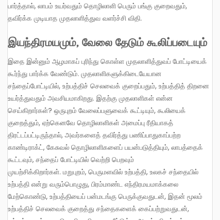
பார்த்தால், லாபம் உயர்வதும் தொழிலாளி பெரும் பங்கு குறைவதும்,
தவிர்க்க முடியாத முதலாளித்துவ வளர்ச்சி விதி.
இயந்திரமயமும்
, வேலை தேடும் கூலிப்படையும்
இதை இன்னும் ஆழமாகப் புரிந்து கொள்ள முதலாளித்துவப் போட்டியைக்
கூர்ந்து பார்க்க வேண்டும். முதலாளிகளுக்கிடையேயான
சந்தைப்போட்டியில், உற்பத்திச் செலவைக் குறைப்பதும், உற்பத்தித் திறனை
உயர்த்துவதும் அவசியமாகிறது. இதற்கு முதலாளிகள் என்ன
செய்கிறார்கள்? ஒருபுறம் வேலைப்பளுவைக் கூட்டியும், கூலியைக்
குறைத்தும், ஏற்கெனவே தொழிலாளிகள் அமைப்பு ரீதியாகத்
திரட்டப்பட்டிருந்தால், அவர்களைத் தவிர்த்து பணிப்பாதுகாப்பற்ற
காண்டிராக்ட், கேசுவல் தொழிலாளிகளைப் பயன்படுத்தியும், லாபத்தைக்
கூட்டவும், சந்தைப் போட்டியில் வெற்றி பெறவும்
முயற்சிக்கிறார்கள். மறுபுறம், பெருமளவில் உற்பத்தி, உலகச் சந்தையில்
உற்பத்தி என்று வரும்பொழுது, பிரம்மாண்ட எந்திரமயமாக்கலை
மேற்கொண்டு, உற்பத்தியைப் பன்மடங்கு பெருக்குவதுடன், இதன் மூலம்
உற்பத்திச் செலவைக் குறைத்து சந்தைகளைக் கைப்பற்றுவதுடன்,