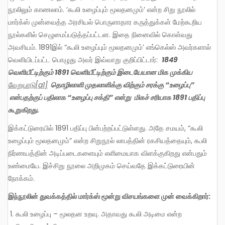
நூலிலும் காணலாம். ‘கூலி உழைப்பும் மூலதனமும்’ என்ற சிறு நூலில்
மார்க்ஸ் முன்வைத்த அரசியல் பொருளாதார கருத்துக்கள் மேற்கூறிய
நூல்களில் செழுமைப்படுத்தப்பட்டன. இதை நினைவில் கொள்வது
அவசியம். 1891இல் “கூலி உழைப்பும் மூலதனமும்’ எங்கெல்ஸ் அவர்களால்
வெளியிடப்பட்ட பொழுது அவர் இவ்வாறு குறிப்பிட்டார்:
1849
வெளியீட்டிற்கும் 1891 வெளியீட்டிற்கும் இடையேயான மிக முக்கிய
வேறுபாடு
[a1]
தொழிலாளி முதலாளிக்கு விற்கும் சரக்கு “உழைப்பு”
என்பதற்குப் பதிலாக “உழைப்பு சக்தி”
என்று
மிகச் சரியாக
1891 பதிப்பு
கூறுகிறது.
இக்கட்டுரையில் 1891 பதிப்பு பின்பற்றப்பட்டுள்ளது. அதே சமயம், “கூலி
உழைப்பும் மூலதனமும்” என்ற சிறுநூல் லாபத்தின் ரகசியத்தையும், கூலி
நிர்ணயத்தின் அடிப்படைகளையும் எளிமையாக விளக்குகிறது என்பதும்
உண்மையே. இச்சிறு நூலை அறிமுகம் செய்வதே இக்கட்டுரையின்
நோக்கம்.
இந்நூலின் துவக்கத்தில் மார்க்ஸ் மூன்று விசயங்களை முன் வைக்கிறார்:
கூலி உழைப்பு – மூலதன உறவு. அதாவது கூலி அடிமை என்ற