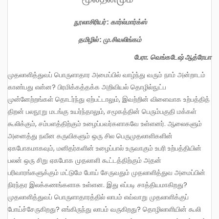
நூலாசிரியர் : கார்ல்மார்க்ஸ்
தமிழில் : மு.சிவலிங்கம்
பேரா. வெங்கடேஷ் ஆத்ரேயா
முதலாளித்துவப் பொருளாதார அமைப்பில் வாழ்ந்து வரும் நாம் அன்றாடம்
காண்பது என்ன? பிரமிக்கத்தக்க அறிவியல் தொழில்நுட்ப
முன்னேற்றங்கள் தொடர்ந்து ஏற்பட்டாலும், இவற்றின் விளைவாக உற்பத்தித்
திறன் பலநூறு மடங்கு உயர்ந்தாலும், சமூகத்தின் பெரும்பகுதி மக்கள்
கூலிக்கும், சம்பளத்திற்கும் உழைப்பவர்களாகவே உள்ளனர். ஆலைகளும்
அனைத்து நவீன கருவிகளும் ஒரு சில பெருமுதலாளிகளின்
ஏகபோகமாகவும், மனிதர்களின் உழைப்பால் உருவாகும் உபரி உற்பத்தியின்
பலன் ஒரு சிறு ஏகபோக முதலாளி கூட்டத்திற்கும் அதன்
பரிவாரங்களுக்கும் மட்டுமே போய் சேருவதும் முதலாளித்துவ அமைப்பின்
நிரந்தர இலக்கணங்களாக உள்ளன. இது எப்படி சாத்தியமாகிறது?
முதலாளித்துவப் பொருளாதாரத்தில் லாபம் எவ்வாறு முதலாளிக்குப்
போய்ச்சேருகிறது? எங்கிருந்து லாபம் வருகிறது? தொழிலாளியின் கூலி