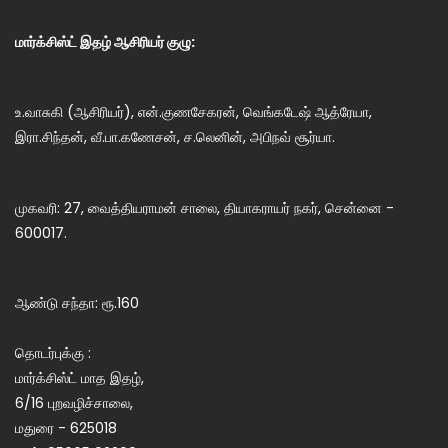
மார்க்சிஸ்ட் இதழ் ஆசிரியர் குழு:
உ.வாசுகி (ஆசிரியர்), என்.குணசேகரன், வெங்கடேஷ் ஆத்ரேயா,
இரா.சிந்தன், வீ.பா.கணேசன், ச.லெனின், அபிநவ் சூர்யா.
முகவரி: 27, வைத்தியராமன் சாலை, தியாகராயர் நகர், சென்னை -
600017.
ஆண்டு சந்தா: ரூ.160
தொடர்புக்கு :
மார்க்சிஸ்ட் மாத இதழ்,
6/16 புறவழிச்சாலை,
மதுரை - 625018