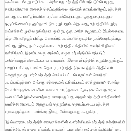
அடிப்படை வேறுபாடும்கூட. அவ்வாறு உற்பத்தியில் ஈடுபடும்பொழுது,
தனிமனிதராக அதைச் செய்வதில்லை. எல்லாக் காலங்களிலும், உற்பத்தி
என்பது பல மனிதர்களின் பரஸ்பர பங்கேற்புடனும் ஒத்துழைப்புடனும்
ஒருங்கிணைப்புடனும்தான் நிகழ இயலும். அதாவது, உற்பத்தியில் இரு
அம்சங்கள் முன்வருகின்றன. ஒன்று, ஒரு மனித சமுதாயம் இயற்கையை
எந்த அளவிற்குப் புரிந்து கொண்டு பயன்படுத்துவதில் முன்னேறியுள்ளது
என்பது. இதை நாம் சுருக்கமாக ‘உற்பத்தி சக்தியின் வளர்ச்சி நிலை’
என்கிறோம். இரண்டாவது அம்சம், சமூக உற்பத்தியில் ஈடுபடும்
மனிதர்களுக்கிடையேயான உறவுகள். இவை உற்பத்திக் கருவிகளுக்கும்,
உழைப்பாளிக்கும் என்ன தொடர்பு, உற்பத்தி நிர்வாகத்தில் ஆதிக்கம்
செலுத்துவது யார்? உற்பத்தி செய்யப்பட்ட பொருட்கள் சொந்தப்
பயன்பாட்டிற்கா? அல்லது சந்தையில் விற்கப்படும் சரக்குகளா? போன்ற
கேள்விகளுக்கான விடைகளைச் சார்ந்தவை. ஆக, ஒவ்வொரு சமூக
அமைப்பின் இலக்கணத்தை வரையறுப்பது அதன் உற்பத்தி சக்திகளின்
வளர்ச்சி நிலையும் அதனுடன் நெருங்கிய தொடர்புடைய உற்பத்தி
உறவுகளும்தான். மார்க்ஸ், இதை பின்வருமாறு கூறுகிறார்:
“இவ்வாறாக, உற்பத்திச் சாதனங்களின் வளர்ச்சியால் உற்பத்தி சக்திகளின்
வளர்ச்சியால் சமூக உற்பத்தி உறவுகள் மாறுகின்றன; மாற்றப்படுகின்றன.