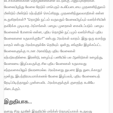
லட்சக்கணக்கான தொழிலாளிகளை வீட்டுக்கு அனுப்புகிறார்கள்.
வேலையிழந்து வேலை தேடும் மாபெரும் கூலிப்படையை முதலாளித்துவம்
மீண்டும் மீண்டும் உற்பத்திச் செய்கிறது. முதலாளித்துவவாதிகள் என்ன
கூறுகிறார்கள்? “தொழில் நுட்பம் வருவதும் வேலையிழப்பும் வளர்ச்சியின்
தவிர்க்க முடியாத அம்சங்கள். பழைய முறைகள் கைவிடப்படும். பழைய
வேலைகள் போனால் என்ன, புதிய தொழில் நுட்பமும் வளர்ச்சியும் புதிய
வேலைகளை உருவாக்குமே!’” என்பது அவர்கள் வாதம். இது ஒரு ஏமாற்று
வாதம் என்பது அவர்களுக்கே தெரியும். ஒன்று, எங்குமே இழக்கப்பட்ட
வேலைகளுக்கு ஈடான அளவிற்கு புதிய வேலைகள்
ஏற்படுவதில்லை. இரண்டு, உழைப்புப் பணியில் பல ஆண்டுகள் உழைத்து,
வேலையை இழப்பவருக்கு சில புதிய வேலைகள் உருவாவது
எந்தவகையிலும் நிவரணமல்ல. அவர்களது துயரை இது துடைக்காது!
மூன்று, இயந்திரமயமாக்கலால் வேலை இழப்பவர், புதிய வேலையைத்
தேடிப்பிடித்தாலும் முன்பைவிட அவர்களுக்குக் குறைந்த கூலியே
கிடைக்கும்.
இறுதியாக…
தனது சிறு நூலின் இறுதியில் மார்க்ஸ் தொகுப்பாகக் கூறுவது