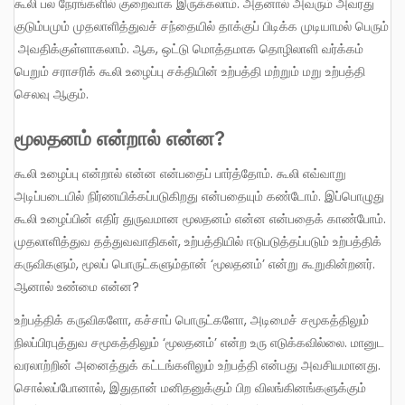
கூலி பல நேரங்களில் குறைவாக இருக்கலாம். அதனால் அவரும் அவரது
குடும்பமும் முதலாளித்துவச் சந்தையில் தாக்குப் பிடிக்க முடியாமல் பெரும்
அவதிக்குள்ளாகலாம். ஆக, ஒட்டு மொத்தமாக தொழிலாளி வர்க்கம்
பெறும் சராசரிக் கூலி உழைப்பு சக்தியின் உற்பத்தி மற்றும் மறு உற்பத்தி
செலவு ஆகும்.
மூலதனம் என்றால் என்ன
?
கூலி உழைப்பு என்றால் என்ன என்பதைப் பார்த்தோம். கூலி எவ்வாறு
அடிப்படையில் நிர்ணயிக்கப்படுகிறது என்பதையும் கண்டோம். இப்பொழுது
கூலி உழைப்பின் எதிர் துருவமான மூலதனம் என்ன என்பதைக் காண்போம்.
முதலாளித்துவ தத்துவவாதிகள், உற்பத்தியில் ஈடுபடுத்தப்படும் உற்பத்திக்
கருவிகளும், மூலப் பொருட்களும்தான் ‘மூலதனம்’ என்று கூறுகின்றனர்.
ஆனால் உண்மை என்ன?
உற்பத்திக் கருவிகளோ, கச்சாப் பொருட்களோ, அடிமைச் சமூகத்திலும்
நிலப்பிரபுத்துவ சமூகத்திலும் ‘மூலதனம்’ என்ற உரு எடுக்கவில்லை. மானுட
வரலாற்றின் அனைத்துக் கட்டங்களிலும் உற்பத்தி என்பது அவசியமானது.
சொல்லப்போனால், இதுதான் மனிதனுக்கும் பிற விலங்கினங்களுக்கும்