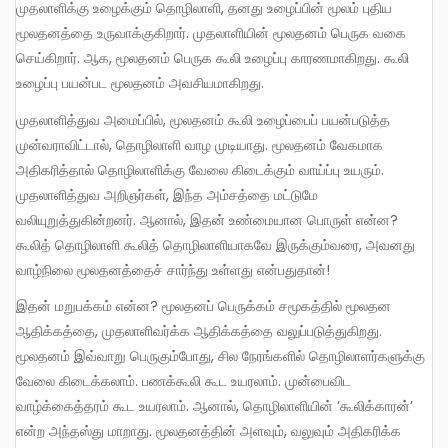
முதலாளிக்கு உழைக்கும் தொழிலாளி, தனது உழைப்பின் மூலம் புதிய
மூலதனத்தை உருவாக்குகிறார். முதலாளியின் மூலதனம் பெருக வகை
செய்கிறார். ஆக, மூலதனம் பெருக கூலி உழைப்பு காரணமாகிறது. கூலி
உழைப்பு பயன்பட மூலதனம் அவசியமாகிறது.
முதலாளித்துவ அமைப்பில், மூலதனம் கூலி உழைப்பைப் பயன்படுத்த
முன்வராவிட்டால், தொழிலாளி வாழ முடியாது. மூலதனம் வேகமாக
அதிகரித்தால் தொழிலாளிக்கு வேலை கிடைக்கும் வாய்ப்பு உயரும்.
முதலாளித்துவ அறிஞர்கள், இந்த அம்சத்தை மட்டுமே
வலியுறுத்துகின்றனர். ஆனால், இதன் உண்மையான பொருள் என்ன?
கூலித் தொழிலாளி கூலித் தொழிலாளியாகவே இருக்கும்வரை, அவனது
வாழ்நிலை மூலதனத்தைச் சார்ந்து உள்ளது என்பதுதான்!
இதன் மறுபக்கம் என்ன? மூலதனப் பெருக்கம் சமூகத்தில் மூலதன
ஆதிக்கத்தை, முதலாளிவர்க்க ஆதிக்கத்தை வலுப்படுத்துகிறது.
மூலதனம் இவ்வாறு பெருகும்போது, சில நேரங்களில் தொழிலாளர்களுக்கு
வேலை கிடைக்கலாம். பணக்கூலி கூட உயரலாம். முன்பைவிட
வாழ்க்கைத்தரம் கூட உயரலாம். ஆனால், தொழிலாளியின் ‘கூலிக்காரன்’
என்ற அந்தஸ்து மாறாது. மூலதனத்தின் அளவும், வலுவும் அதிகரிக்க