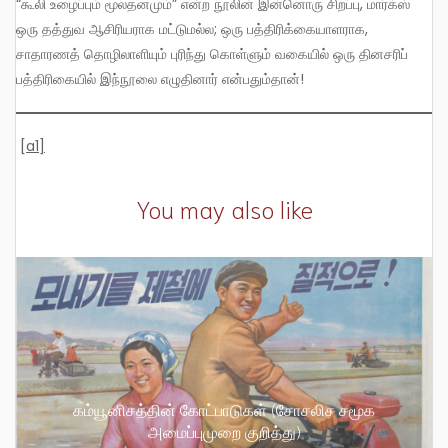
“கூலி உழைப்பும் மூலதனமும்” என்ற நூலின் இன்னொரு சிறப்பு, மார்க்ஸ்
ஒரு தத்துவ ஆசிரியராக மட்டுமல்ல; ஒரு பத்திரிக்கையாளராக,
சாதாரணத் தொழிலாளியும் புரிந்து கொள்ளும் வகையில் ஒரு தினசரிப்
பத்திரிகையில் இந்நூலை எழுதினார் என்பதும்தான்!
[a1]
You may also like
கம்யூனிசத்தின் கோட்பாடுகள் (சோசலிச சமூக
அமைப்புமுறை குறித்து)