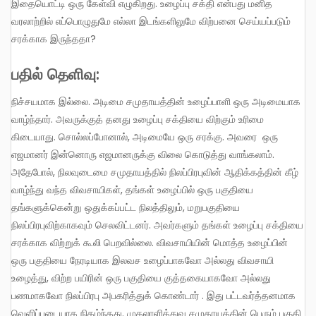
இதையொட்டி ஒரு கேள்வி எழுகிறது. உழைப்பு சக்தி என்பது மனித
வரலாற்றில் எப்பொழுதுமே எல்லா இடங்களிலுமே விற்பனை செய்யப்படும்
சரக்காக இருந்ததா?
பதில் தெளிவு:
நிச்சயமாக இல்லை. அடிமை சமுதாயத்தின் உழைப்பாளி ஒரு அடிமையாக
வாழ்ந்தார். அவருக்குத் தனது உழைப்பு சக்தியை விற்கும் உரிமை
கிடையாது. சொல்லப்போனால், அடிமையே ஒரு சரக்கு. அவரை ஒரு
எஜமானர் இன்னொரு எஜமானருக்கு விலை கொடுத்து வாங்கலாம்.
அதேபோல், நிலவுடைமை சமுதாயத்தில் நிலப்பிரபுவின் ஆதிக்கத்தின் கீழ்
வாழ்ந்து வந்த விவசாயிகள், தங்கள் உழைப்பில் ஒரு பகுதியை
தங்களுக்கென்று ஒதுக்கப்பட்ட நிலத்திலும், மறுபகுதியை
நிலப்பிரபுவிற்காகவும் செலவிட்டனர். அவர்களும் தங்கள் உழைப்பு சக்தியை
சரக்காக விற்றுக் கூலி பெறவில்லை. விவசாயியின் மொத்த உழைப்பின்
ஒரு பகுதியை நேரடியாக இலவச உழைப்பாகவோ அல்லது விவசாயி
உழைத்து, விற்ற பயிரின் ஒரு பகுதியை குத்தகையாகவோ அல்லது
பணமாகவோ நிலப்பிரபு அபகரித்துக் கொண்டார் . இது பட்டவர்த்தனமாக
வெளிப்படையாக நிகழ்ந்தது. முதலாளித்துவ சமுதாயத்தின் பெரும் பகுதி