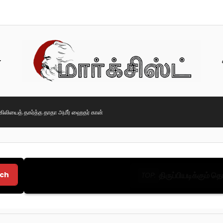
கிலியைத் தகர்த்த தாதா அமீர் ஹைதர் கான்
ch
திருப்பியடிக்கும் 
TOP: