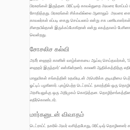
பிரசுரங்கள் இருந்தன. பிரிட்டிஷ் காவல்துறை அவரை மோப்பம் பிட
சோதித்தது. பிரசுரங்கள் சிக்கவில்லை ஆனாலும் அவரை கைது 
காவலர்கள் எப்படி கைது செய்யலாம் என்று சக பணியாளர்கள்
சிறையில்தான் இருக்கப்போகிறான் என்று எகத்தாளம் பேசினார
வென்றது.
சோசலிச கல்வி
அமீர் ஹைதர் கானின் வாழ்க்கையை ஆய்வு செய்தவர்கள், ‘பிரிட்டிஷ் காலனி ஆதிக்கத்திற்கு அச்சம் கொடுக்கும் ஒரு மனிதராக
ஹைதர் இருந்தார்’ என்கின்றனர். காலனி ஆதிக்கத்திற்கு எத
மாலுமிகள் சங்கத்தின் உதவியுடன் அமெரிக்க குடியுரிமை பெற்ற அவர், ரயில்வே பட்டறை ஒன்றில் பணிக்கு சேர்ந்தார். பின்னர் விமானம்
ஓட்டிப் பழகினார். புகழ்பெற்ற டெட்ராய்ட் நகரத்தில் ஒரு 
அரசியலுக்கு ஒரு அறிமுகம் கொடுத்தன. தொழிற்சங்கத்தின
எதிர்கொண்டார்.
மார்கனுடன் விவாதம்
டெட்ராய்ட் நகரில் அவர் வசித்தபோது, பிரிட்டிஷ் தொழிலாளர் கட்சியின் நாடாளுமன்ற உறுப்பினர் மார்கன் ஜான் அங்கே வருகை தந்தார்.