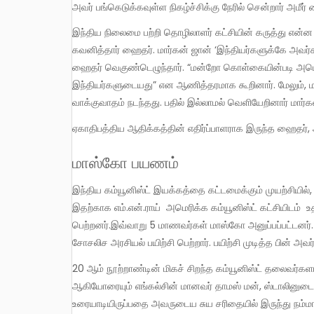
அவர் பங்கெடுக்கவுள்ள நிகழ்ச்சிக்கு நேரில் சென்றார் அமீர
இந்திய நிலைமை பற்றி தொழிலாளர் கட்சியின் கருத்து என்ன என்ற கேள்விகளும் அங்கே எழுந்தன. மார்கனின் பதிலை ஆர்வத்துடன்
கவனித்தார் ஹைதர். மார்கன் ஜான் ‘இந்தியர்களுக்கே அவர
ஹைதர் வெகுண்டெழுந்தார். “மன்றோ கொள்கையின்படி அமெ
இந்தியர்களுடையது” என ஆணித்தரமாக கூறினார். மேலும், 
வாக்குவாதம் நடந்தது. பதில் இல்லாமல் வெளியேறினார் மார்க
ஏகாதிபத்திய ஆதிக்கத்தின் எதிர்ப்பாளராக இருந்த ஹைதர், அ
மாஸ்கோ பயணம்
இந்திய கம்யூனிஸ்ட் இயக்கத்தை கட்டமைக்கும் முயற்சியில், எம்.என்.ராய் ஈடுபட்டார். ஆனால் இந்திய தொடர்புகள் கிடைக்கவில்லை.
இதற்காக எம்.என்.ராய் அமெரிக்க கம்யூனிஸ்ட் கட்சியிடம
பெற்றனர்.இவ்வாறு 5 மாணவர்கள் மாஸ்கோ அனுப்பப்பட்டனர்
சோசலிச அரசியல் பயிற்சி பெற்றார். பயிற்சி முடித்த பின் அவர்
20 ஆம் நூற்றாண்டின் மிகச் சிறந்த கம்யூனிஸ்ட் தலைவர்களான ரோசா லக்சம்பர்க், க்ளாரா ஜெட்கின், கார்ல் ரடெக், லியூ ஷோ சி
ஆகியோரையும் எங்கல்சின் மானவர் தாமஸ் மன், ஸ்டாலினுடை
உரையாடியிருப்பதை அவருடைய சுய சரிதையில் இருந்து நம்ம