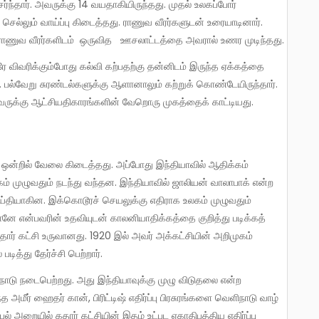
ந்தார். அவருக்கு 14 வயதாகியிருந்தது. முதல் உலகப்போர்
ெல்லும் வாய்ப்பு கிடைத்தது. ராணுவ வீரர்களுடன் உரையாடினார்.
லிம் ராணுவ வீரர்களிடம் ஒருவித ஊசலாட்டத்தை அவரால் உணர முடிந்தது.
லை. பல்வேறு சுரண்டல்களுக்கு ஆளானாலும் கற்றுக் கொண்டேயிருந்தார்.
அவருக்கு ஆட்சியதிகாரங்களின் வேறொரு முகத்தைக் காட்டியது.
கம் முழுவதும் நடந்து வந்தன. இந்தியாவில் ஜாலியன் வாலாபாக் என்ற
செய்தியாகின. இக்கொடூரச் செயலுக்கு எதிராக உலகம் முழுவதும்
னே என்பவரின் உதவியுடன் காலனியாதிக்கத்தை குறித்து படிக்கத்
ார் கட்சி உருவானது. 1920 இல் அவர் அக்கட்சியின் அறிமுகம்
டித்து தேர்ச்சி பெற்றார்.
அமீர் ஹைதர் கான், பிரிட்டிஷ் எதிர்ப்பு பிரசுரங்களை வெளிநாடு வாழ்
் அறையில் கதார் கட்சியின் இதழ் உட்பட ஏகாதிபத்திய எதிர்ப்பு