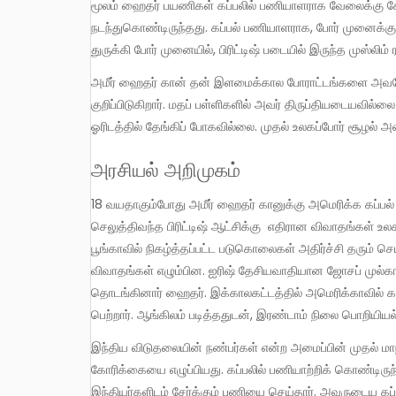
மூலம் ஹைதர் பயணிகள் கப்பலில் பணியாளராக வேலைக்கு சேர்
நடந்துகொண்டிருந்தது. கப்பல் பணியாளராக, போர் முனைக்கு ச
துருக்கி போர் முனையில், பிரிட்டிஷ் படையில் இருந்த முஸ்
அமீர் ஹைதர் கான் தன் இளமைக்கால போராட்டங்களை அவரே விவரிக்கும்போது கல்வி கற்பதற்கு தன்னிடம் இருந்த ஏக்கத்தை
குறிப்பிடுகிறார். மதப் பள்ளிகளில் அவர் திருப்தியடையவில்
ஓரிடத்தில் தேங்கிப் போகவில்லை. முதல் உலகப்போர் சூழல் 
அரசியல் அறிமுகம்
18 வயதாகும்போது அமீர் ஹைதர் கானுக்கு அமெரிக்க கப்பல் ஒன்றில் வேலை கிடைத்தது. அப்போது இந்தியாவில் ஆதிக்கம்
செலுத்திவந்த பிரிட்டிஷ் ஆட்சிக்கு எதிரான விவாதங்கள் உல
பூங்காவில் நிகழ்த்தப்பட்ட படுகொலைகள் அதிர்ச்சி தரும் 
விவாதங்கள் எழும்பின. ஐரிஷ் தேசியவாதியான ஜோசப் முல்கா
தொடங்கினார் ஹைதர். இக்காலகட்டத்தில் அமெரிக்காவில் கத
பெற்றார். ஆங்கிலம் படித்ததுடன், இரண்டாம் நிலை பொறியியல் ப
இந்திய விடுதலையின் நண்பர்கள் என்ற அமைப்பின் முதல் மாநாடு நடைபெற்றது. அது இந்தியாவுக்கு முழு விடுதலை என்ற
கோரிக்கையை எழுப்பியது. கப்பலில் பணியாற்றிக் கொண்டிருந்த 
இந்தியர்களிடம் சேர்க்கும் பணியை செய்தார். அவருடைய கப்பல