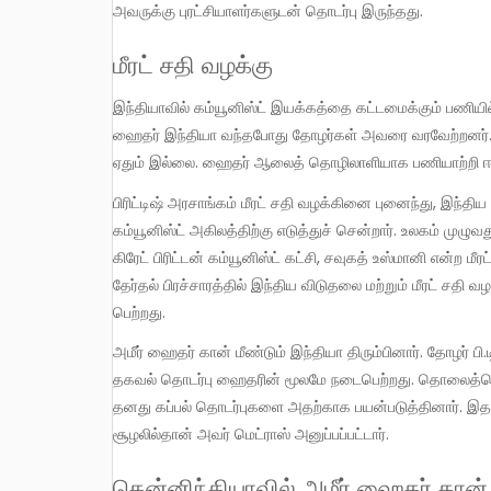
அவருக்கு புரட்சியாளர்களுடன் தொடர்பு இருந்தது.
மீரட் சதி வழக்கு
இந்தியாவில் கம்யூனிஸ்ட் இயக்கத்தை கட்டமைக்கும் பணியில் இணைந்துகொள்வதற்காக அமீர் ஹைதர் கான் இந்தியா வந்தார்
ஹைதர் இந்தியா வந்தபோது தோழர்கள் அவரை வரவேற்றனர்
ஏதும் இல்லை. ஹைதர் ஆலைத் தொழிலாளியாக பணியாற்றி ஈட
பிரிட்டிஷ் அரசாங்கம் மீரட் சதி வழக்கினை புனைந்து, இந்திய கம்யூனிஸ்டுகளை வேட்டையாடத் தொடங்கியது. உடனே இச்செய்தியை
கம்யூனிஸ்ட் அகிலத்திற்கு எடுத்துச் சென்றார். உலகம் முழு
கிரேட் பிரிட்டன் கம்யூனிஸ்ட் கட்சி, சவுகத் உஸ்மானி என்ற
தேர்தல் பிரச்சாரத்தில் இந்திய விடுதலை மற்றும் மீரட் ச
பெற்றது.
அமீர் ஹைதர் கான் மீண்டும் இந்தியா திரும்பினார். தோழர் பி.டி.ரணதிவே யிடம் பயணத்தை விவரித்தார். கம்யூனிஸ்ட் அகிலத்துடன்
தகவல் தொடர்பு ஹைதரின் மூலமே நடைபெற்றது. தொலைத்தொடர
தனது கப்பல் தொடர்புகளை அதற்காக பயன்படுத்தினார். இத
சூழலில்தான் அவர் மெட்ராஸ் அனுப்பப்பட்டார்.
தென்னிந்தியாவில் அமீர் ஹைதர் கான்