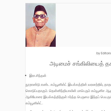
by
Editori
அடிமைச் சங்கிலியைத் த
இரா.சிந்தன்
நூறாண்டு கண்ட கம்யூனிஸ்ட் இயக்கத்தின் வரலாற்றில், தாதா அமீர் ஹைதர் கான் என்ற பெயர் மிகுந்த ஊக்கத்தைக்
கொடுப்பதாகும். தென்னிந்தியாவின் மாபெரும் கம்யூனிச ஆளும
ஆகியோரை இயக்கத்திற்குள் ஈர்த்த பெருமை இந்தப் பெயருக
கம்யூனிஸ்ட்.