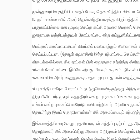
முன்னுரையில் குறிப்பிட்டதைப் போல, தென்னிந்தியாவின் மாபெரும் புரட்சியாளர்களை கண்டறிந்த பெருமை அமீர் ஹைதர் கானைச்
சேரும். உண்மையில் அவர் தென்னிந்தியாவுக்கு விருப்பத்தின் 
பாதுகாப்பில்லை என முடிவு செய்த கட்சி அவரை மெறாஸ் செல
ஜனநாயக மத்தியத்துவக் கோட்பாட்டை ஏற்ற கம்யூனிஸ்ட்டான அவர
மெட்ராஸ் காஸ்மாபாலிடன் கிளப்பில் பணியாற்றும் சீனிவாசன் என்பவருடன் பேசி ஹைதருக்கு உதவுவதற்கான ஏற்பாடுகள்
செய்யப்பட்டன. (தோழர் சுஹாசினி இந்த ஏற்பாட்டை செய்தா
கிடைக்கவில்லை. சில நாட்கள் பின் ஹைதரை சந்தித்த சீனிவாசன
உங்கள் கோட்பாட்டை இங்கே ஏற்பது மிகவும் கடினம். நீங்கள் 
உண்மையில் அவர் ஹைதருக்கு உதவ முடியாது என்பதைத்தான் அ
உப்பு சத்தியாகிரக போராட்டம் நடந்துகொண்டிருந்தது. அந்த சமயத்தில் காந்தி அதன் அழுத்தத்தை இர்வின் ஒப்பந்தத்திற்கு
திருப்பிவிட்டார். முழுச் சுதந்திரம் என்ற முழக்கம் பின்னடைந
சங்கர் என்ற புனைப்பெயரோடு பணியாற்றினார். அவரே உருவாக
தொடர்ந்து இளம் தொழிலாளர்கள் லீக் அமைப்பையும் ஏற்படுத்த
இக்காலத்தில் வடிவேலு முதலியாருடன் சந்திப்பு ஏற்பட்டது. அவர் நடத்திவந்த ஜனமித்திரன் என்ற பத்திரிக்கையை பற்றி அறிந்து இளம்
தொழிலாளர் லீக் அமைப்பிற்கு அவரை அறிமுகம் செய்தார். 
அவர்கள் முடிவு செய்தனர். மெல்ல மெல்ல இளம் தொழிலாளர் 