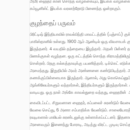
அமீர் ஹைதர் கான் சொந்த வாழ்க்கையும், இயக்க வாழ்க்கையும் பல்வேறு திருப்பங்களை உள்ளடக்கியதாகும். அவரின் வாழ்க்கை,
கம்யூனிஸ்ட் இயக்க வரலாற்றோடு பிணைந்த ஒன்றாகும்.
குழந்தைப் பருவம்
பிரிட்டிஷ் இந்தியாவில் ராவல்பிந்தி மாவட்டத்தில் (பஞ்சாப்) குக்கிராமம் ஒன்றில் பிறந்தவர் அமீர் ஹைதர் கான். இப்போது அப்பகுதி
பாகிஸ்தானில் உள்ளது. 1900 ஆம் ஆண்டில் ஒரு விவசாயக் குட
இருந்தனர். 4 வயதில் தந்தையை இழந்தார். அதன் பின்னர் 
பிணக்குகள் எழுந்தன. ஒரு கட்டத்தில் சொந்த கிராமத்திலி
சென்றார். பிறகு கல்கத்தாவுக்கு பயணித்தார். டிக்கெட் எ
அமைந்தது. இறுதியில் அவர் அண்ணனை கண்டுபிடித்தார். அ
கணக்குப்பிள்ளையாக இருந்தார். ஆனால், அது கொகெய்னும், 
ஆங்கிலேயர்களும் வந்தார்கள், இந்தியர்களும் இருந்தார்க
வாடியது. ஒரு நாள் அங்கே காவல்துறை வந்தது, ஹைதரின
கைவிடப்பட்ட சிறுவனான ஹைதர், கப்பலைச் சுரண்டும் வேலை செய்தார். இந்த வேலை கடுமையாக உடலை பாதித்தது. 12 மணி நேரம்
வேலை செய்து, 6 அணா சம்பாதிக்க வேண்டும். சாலையோரத்தில
ரவுடிகளால் பாலியல் சுரண்டலுக்கு உள்ளாக்கப்பட்டனர். இதனால
அனைவரும் இணைந்து போராடி, அடித்து விரட்ட முடிவு செய்தன