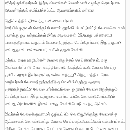
எரித்திருக்கிறார்கள். இந்த விவரங்கள் வெண்மணி வழக்கு தொடர்பாக
நீதிமன்றத்தில் சமர்ப்பிக்கப்பட்ட ஆவணங்களில் உள்ளன.
ஆதிக்கத்தில் திளைத்த பண்ணையார்கள்
சேரியில் ஒருவன் செத்துப்போனால் தூக்கிப் போட்டுவிட்டு வேலைகெடாமல்
பணிக்கு ஓடி வந்தவர்கள் இந்த அடிமைகள். இப்போது பக்கிரிசாமி
மரணத்திற்காக ஒருநாள் வேலை நிறுத்தம் செய்கிறார்கள்; இது தகுமா?
என்பதுதான் பண்ணையார் களின் முதல் கேள்வி.
மத்திய அரசு ஊழியர்கள் வேலை நிறுத்தம் செய்கிறார்கள். அது
அவர்களின்பாடு; அரசாங்கத்தின்பாடு; நிலத்தில் கூலி வேலை செய்து
கும்பி கழுவும் இவர்களுக்கு என்ன வந்தது? அந்த மத்திய அரசு
ஊழியர்கள் வேலைநிறுத்தத்திற்கு வெளியிலிருந்து ஆதரவு
தெரிவித்துவிட்டு வேலை பார்க்கவில்லை; ஒருநாள் வேலை நிறுத்தமும்
செய்கிறார்கள். இந்த ஒற்றுமை உணர்வு எங்கே கொண்டுபோய்விடும்
என்பது அவர்களின் இரண்டாவது கேள்வியோடு கலந்த அச்சம்.
இவர்கள் வேலைக்குவராமல் ஒழியட்டும். வெளியூரிலிருந்து வேலைக்கு
ஆட்களைக் கொண்டுவந்து வேலை செய்யவும்விடமாட்டேன் என்கிறார்கள்.
திமிரை அடக்க அபராதம் போட்டால் அதையும் தரமாட்டோம் என ஒன்று