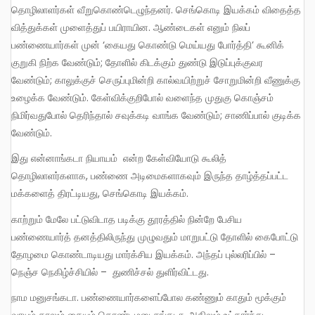
தொழிலாளர்கள் வீறுகொண்டெழுந்தனர். செங்கொடி இயக்கம் விதைத்த
வித்துக்கள் முளைத்துப் பயிராயின. ஆண்டைகள் எனும் நிலப்
பண்ணையார்கள் முன் ‘கையது கொண்டு மெய்யது போர்த்தி’ கூனிக்
குறுகி நிற்க வேண்டும்; தோளில் கிடக்கும் துண்டு இடுப்புக்குவர
வேண்டும்; காலுக்குச் செருப்புமின்றி கால்வயிற்றுச் சோறுமின்றி வீணுக்கு
உழைக்க வேண்டும். கேள்விக்குறிபோல் வளைந்த முதுகு கொஞ்சம்
நிமிர்வதுபோல் தெரிந்தால் சவுக்கடி வாங்க வேண்டும்; சாணிப்பால் குடிக்க
வேண்டும்.
இது என்னாங்கடா நியாயம் என்ற கேள்வியோடு கூலித்
தொழிலாளர்களாக, பண்ணை அடிமைகளாகவும் இருந்த தாழ்த்தப்பட்ட
மக்களைத் திரட்டியது, செங்கொடி இயக்கம்.
காற்றும் மேலே பட்டுவிடாத படிக்கு தூரத்தில் நின்றே பேசிய
பண்ணையார்த் தனத்திலிருந்து முழுவதும் மாறுபட்டு தோளில் கைபோட்டு
தோழமை கொண்டாடியது மார்க்சிய இயக்கம். அந்தப் புல்லரிப்பில் –
நெஞ்ச நெகிழ்ச்சியில் – துணிச்சல் துளிர்விட்டது.
நாம மனுசங்கடா. பண்ணையார்களைப்போல கண்ணும் காதும் மூக்கும்
வாயும் காலும் கையும் கொண்டமனு சங்கடா. அதிலும் உட்கார்ந்து