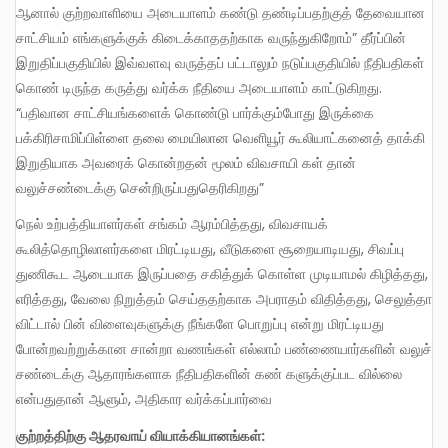
ஆனால் குற்றவாளியை அடையாளம் கண்டு தண்டிப்பதற்குத் தேவையான
சாட்சியம் எங்களுக்குக் கிடைக்காததற்காக வருந்துகிறோம்” தீர்ப்பின்
இறுதிப்பகுதியில் இவ்வளவு வருத்தப் பட்டாலும் நடுப்பகுதியில் நீதிபதிகள்
கொண் டிருந்த கருத்து வர்க்க நீதியை அடையாளம் காட்டுகிறது.
“பதிவான சாட்சியங்களைக் கொண்டு பார்க்கும்போது இருக்கை
பக்கிரிசாமிப்பிள்ளை தலை மையிலான வெளியூர் கூலியாட்கனைத் தாக்கி
இறுதியாக அவரைக் கொன்றதன் மூலம் விவசாயி கள் தான்
வலுச்சண்டைக்கு சென்றிருப்பதுதெரிகிறது”
நெல் உற்பத்தியாளர்கள் சங்கம் ஆரம்பித்தது, விவசாயக்
கூலித்தொழிலாளர்களை மிரட்டியது, வீடுகளை சூறையாடியது, சிவப்பு
துணிகூட ஆடையாக இருப்பதை சகித்துக் கொள்ள முடியாமல் கிழித்தது,
எரித்தது, வேலை நிறுத்தம் செய்ததற்காக அபராதம் விதித்தது, செலுத்தா
விட்டால் பின் விளைவுகளுக்கு நீங்களே பொறுப்பு என்று மிரட்டியது
போன்றவற்றுக்கான சான்றா வணங்கள் எல்லாம் பண்ணையார்களின் வலுச்
சண்டைக்கு ஆதாரங்களாக நீதிபதிகளின் கண் களுக்குப்பட வில்லை
என்பதுதான் ஆளும், அதிகார வர்க்கப்பார்வை
குற்றத்திற்கு ஆதரவாய் வியாக்கியானங்கள்: