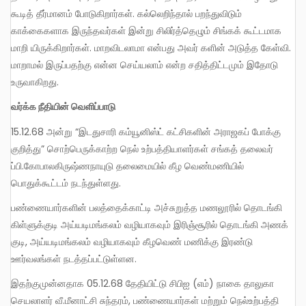
கூடித் தீர்மானம் போடுகிறார்கள். கல்லெறிந்தால் பறந்துவிடும்
காக்கைகளாக இருந்தவர்கள் இன்று சிலிர்த்தெழும் சிங்கக் கூட்டமாக
மாறி யிருக்கிறார்கள். மாறவிடலாமா என்பது அவர் களின் அடுத்த கேள்வி.
மாறாமல் இருப்பதற்கு என்ன செய்யலாம் என்ற சதித்திட்டமும் இதோடு
உருவாகிறது.
வர்க்க நீதியின் வெளிப்பாடு
15.12.68 அன்று “இடதுசாரி கம்யூனிஸ்ட் கட்சிகளின் அராஜகப் போக்கு
குறித்து” சொற்பெருக்காற்ற நெல் உற்பத்தியாளர்கள் சங்கத் தலைவர்
ப்பி.கோபாலகிருஷ்ணநாயுடு தலைமையில் கீழ வெண்மணியில்
பொதுக்கூட்டம் நடந்துள்ளது.
பண்ணையார்களின் பலத்தைக்காட்டி அச்சுறுத்த மணலூரில் தொடங்கி
கிள்ளுக்குடி அய்யடிமங்கலம் வழியாகவும் இரிஞ்சூரில் தொடங்கி அணக்
குடி, அய்யடிமங்கலம் வழியாகவும் கீழவெண் மணிக்கு இரண்டு
ஊர்வலங்கள் நடத்தப்பட்டுள்ளன.
இதற்குமுன்னதாக 05.12.68 தேதியிட்டு சிபிஐ (எம்) நாகை தாலுகா
செயலாளர் வீ.மீனாட்சி சுந்தரம், பண்ணையார்கள் மற்றும் நெல்உற்பத்தி