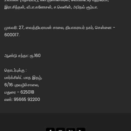
இரா.சிந்தன், வீ.பா.கணேசன், ச.லெனின், அபிநவ் சூர்யா.
முகவரி: 27, வைத்தியராமன் சாலை, தியாகராயர் நகர், சென்னை -
600017.
ஆண்டு சந்தா: ரூ.160
தொடர்புக்கு :
மார்க்சிஸ்ட் மாத இதழ்,
6/16 புறவழிச்சாலை,
மதுரை - 625018
எண்: 95665 92200