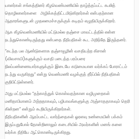
யாளர்கள் சங்கத்தினர் கீழவெண்மணியில் தாழ்த்தப்பட்ட கூலித்
தொழிலாளர்களை அழிக்கத்திட்டமிடுகிறார்கள் என்பதற்கான
ஆதாரங்களுடன் முதலமைச்சருக்குக் கடிதம் எழுதியிருக்கிறார்.
ஆக கீழவெண்மணியில் மட்டுமல்ல தஞ்சை மாவட்டத்தில் என்ன
நடந்துகொண்டிருந்தது என்பதை நீதிபதிகள் கூட அறிந்தே இருந்தனர்.
“கடந்த பல ஆண்டுகளாக தஞ்சாவூரின் வசதியற்ற கிசான்
(விவசாயி)களுக்கும் வசதி படைத்த பரம்பரை
நிலப்பண்ணையார்களுக்கும் இடையே கடுமையான வர்க்கப் போராட்டம்
நடந்து வருகிறது” என்று வெண்மணி வழக்குத் தீர்ப்பில் நீதிபதிகள்
குறிபிட்டுள்ளனர்.
அது மட்டுமல்ல “தற்காத்துக் கொள்வதற்கான வழிமுறைகள்
மனிதாபிமானம் அற்றதாகவும், பழிபாவங்களுக்கு அஞ்சாததாகவும் தெரி
கின்றன” என்றும் கூறியிருக்கிறார்கள்.
நீதிபதிகளின் ஆரம்பகட்ட வார்த்தைகள் ஓரளவு உண்மையின் பக்கம்
இருப்பதுபோல் தோன்றினாலும் கடைசியில் அவர்களின் மனங் களை
வர்க்க நீதியே ஆட்கொண்டிருக்கிறது.