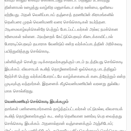
தின்னாமல் உழைத்து வாழ்கிற மனுசங்கடா என்ற உண்மை, ஒளியை
ஏற்றியது. அதன் வெளிப்பாடாய் தஞ்சைத் தரணியின் கிராமங்களில்
தென்பரை முதல் வெண்மணி வரை செங்கொடிகள் உயர்ந்தன.
அடிமைவாழ்வுக்கென்றே பெற்றுப் போடப்பட்டவர்கள் அல்ல; நமக்கென
உரிமைகள் உள்ளன. அவற்றைக் கேட்டுப்பெறவும் கிடைக்காவிட்டால்
போராடிப்பெறவும் தயாராக வேண்டும் என்ற வர்க்கப்பாடத்தின் அரிச்சுவடி
பயிற்றுவித்தது செங்கொடி.
பள்ளிக்குச் சென்று படிக்காதவர்களுக்கும் பாடம் நடத்தியது செங்கொடி
இயக்கம். விவசாயக் கூலித் தொழிலாளர்கள் ஒவ்வொரு பாடத்திலும்
தேர்ச்சி பெற்று வர்க்கப்போராட்டமே வாழ்க்கையைக் கடைத்தேற்றும் என்ற
முடிவுக்கு வந்தார்கள். இதனைக் கீழவெண்மணியின் வரலாறு துல்லிய
மாக சொல்கிறது.
வெண்மணியும் செங்கொடி இயக்கமும்
தாங்கள் பண்ணையார்களால் தாழ்த்தப்பட்டவர்கள் மட்டுமல்ல, விவசாயக்
கூலித் தொழிலாளர்களும் கூட என்ற தெளிவான உணர்வு பெற வைத்தது
செங்கொடி இயக்கம். அதனால்தான் வஞ்சனைக்கும் அஞ்சிடோம்;
மிரட்டலுக்கும் பணிந்திடோம். உயிரையே பறிப்பதென்றாலும் செங்கொடியை