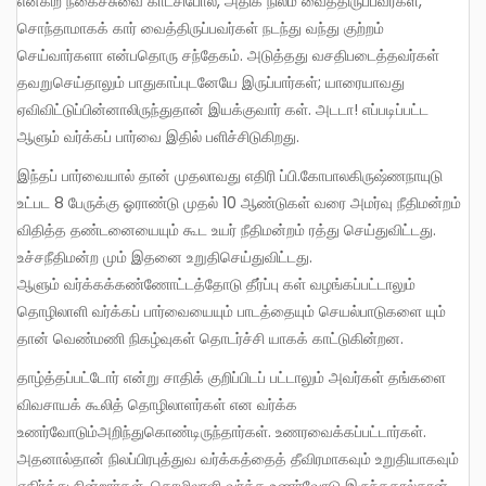
என்கிற நகைச்சுவை காட்சிபோல, அதிக நிலம் வைத்திருப்பவர்கள்,
சொந்தாமாகக் கார் வைத்திருப்பவர்கள் நடந்து வந்து குற்றம்
செய்வார்களா என்பதொரு சந்தேகம். அடுத்தது வசதிபடைத்தவர்கள்
தவறுசெய்தாலும் பாதுகாப்புடனேயே இருப்பார்கள்; யாரையாவது
ஏவிவிட்டுப்பின்னாலிருந்துதான் இயக்குவார் கள். அடடா! எப்படிப்பட்ட
ஆளும் வர்க்கப் பார்வை இதில் பளிச்சிடுகிறது.
இந்தப் பார்வையால் தான் முதலாவது எதிரி ப்பி.கோபாலகிருஷ்ணநாயுடு
உட்பட 8 பேருக்கு ஓராண்டு முதல் 10 ஆண்டுகள் வரை அமர்வு நீதிமன்றம்
விதித்த தண்டனையையும் கூட உயர் நீதிமன்றம் ரத்து செய்துவிட்டது.
உச்சநீதிமன்ற மும் இதனை உறுதிசெய்துவிட்டது.
ஆளும் வர்க்கக்கண்ணோட்டத்தோடு தீர்ப்பு கள் வழங்கப்பட்டாலும்
தொழிலாளி வர்க்கப் பார்வையையும் பாடத்தையும் செயல்பாடுகளை யும்
தான் வெண்மணி நிகழ்வுகள் தொடர்ச்சி யாகக் காட்டுகின்றன.
தாழ்த்தப்பட்டோர் என்று சாதிக் குறிப்பிடப் பட்டாலும் அவர்கள் தங்களை
விவசாயக் கூலித் தொழிலாளர்கள் என வர்க்க
உணர்வோடும்அறிந்துகொண்டிருந்தார்கள். உணரவைக்கப்பட்டார்கள்.
அதனால்தான் நிலப்பிரபுத்துவ வர்க்கத்தைத் தீவிரமாகவும் உறுதியாகவும்