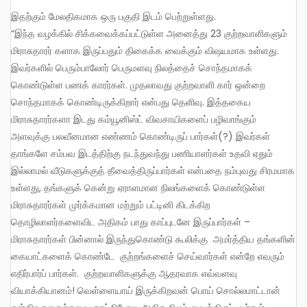
இதற்கும் மேலதிகமாக ஒரு பகுதி இடம் பெற்றுள்ளது.
“இந்த வழக்கில் சிக்கவைக்கப்பட்டுள்ள அனைத்து 23 குற்றவாளிகளும்
மிராசுதாரர் களாக இருப்பதும் திகைக்க வைக்கும் விஷயமாக உள்ளது.
இவர்களில் பெரும்பாலோர் பெருமளவு நிலத்தைச் சொந்தமாகக்
கொண்டுள்ள பணக் காரர்கள். முதலாவது குற்றவாளி கார் ஒன்றை
சொந்தமாகக் கொண்டிருக்கிறார் என்பது தெளிவு. இத்தகைய
மிராசுதாரர்களா இடது கம்யூனிஸ்ட் விவசாயிகளைப் பழிவாங்கும்
அளவுக்கு பலவீனமான எண்ணம் கொண்டிருப் பார்கள்(?) இவர்கள்
தாங்களே சம்பவ இடத்திற்கு நடந்துவந்து பணியாளர்கள் உதவி ஏதும்
இல்லாமல் வீடுகளுக்குத் தீவைத்திருப்பார்கள் என்பதை நம்புவது சிரமமாக
உள்ளது, தங்களுக் கென்று ஏராளமான நிலங்களைக் கொண்டுள்ள
மிராசுதாரர்கள் முர்க்கமான மற்றும் பட்டினி கிடக்கிற
தொழிலாளர்களைவிட அதிகம் பாது காப்புடனே இருப்பார்கள் –
மிராசுதாரர்கள் பின்னால் இருந்துகொண்டு கூலிக்கு அமர்த்திய தங்களின்
கையாட்களைக் கொண்டே குற்றங்களைச் செய்வார்கள் என்றே எவரும்
எதிர்பார்ப் பார்கள். குற்றவாளிகளுக்கு ஆதரவாக எவ்வளவு
வியாக்கியானம்! வெள்ளையாய் இருக்கிறவன் பொய் சொல்லமாட்டான்