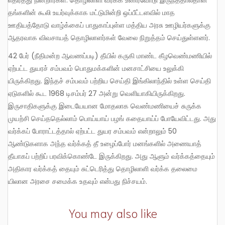
எதிர்த்து நின்றார்கள். தொழிலாளி வர்க்க உணர்வோடு இருந்ததால்தான்
தங்களின் கூலி உயர்வுக்காக மட்டுமின்றி ஒப்பீட்டளவில் மாத
ஊதியத்தோடு வாழ்க்கைப் பாதுகாப்புள்ள மத்திய அரசு ஊழியர்களுக்கு
ஆதரவாக விவசாயத் தொழிலாளர்கள் வேலை நிறுத்தம் செய்துள்ளனர்.
42 பேர் (நீதிமன்ற ஆவணப்படி) தீயில் கருகி மாண்ட கீழவெண்மணியில்
ஏற்பட்ட துயரச் சம்பவம் பொதுமக்களின் மனசாட்சியை உலுக்கி
யிருக்கிறது. இந்தச் சம்பவம் பற்றிய செய்தி இங்கிலாந்தில் உள்ள செய்தி
ஏடுகளில் கூட 1968 டிசம்பர் 27 அன்று வெளியாகியிருக்கிறது.
இருசாதிகளுக்கு இடையேயான மோதலாக வெண்மணியைச் சுருக்க
முயற்சி செய்ததெல்லாம் பொய்யாய் பழங் கதையாய்ப் போயேவிட்டது. அது
வர்க்கப் போராட்டத்தால் ஏற்பட்ட துயர சம்பவம் என்றாலும் 50
ஆண்டுகளாக அந்த வர்க்கத் தீ உழைப்போர் மனங்களில் அணையாத்
தீயாகப் பற்றிப் பரவிக்கொண்டே இருக்கிறது. அது ஆளும் வர்க்கத்தையும்
அதிகார வர்க்கத் தையும் சுட்டெரித்து தொழிலாளி வர்க்க தலைமை
யிலான அரசை சமைக்க உதவும் என்பது நிச்சயம்.
You may also like