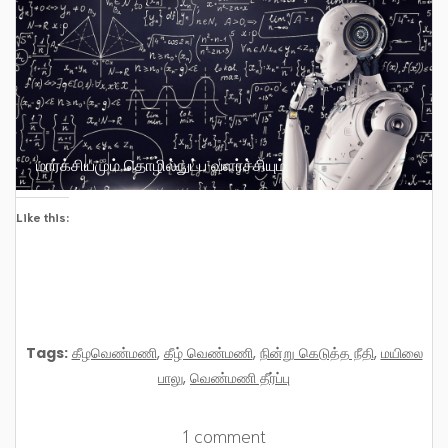
மார்க்சியமும் தொழில்நுட்ப வளர்ச்சியும்
Like this:
Tags:
கீழவெண்மணி
,
கீழ் வெண்மணி
,
நின்று கெடுத்த நீதி
,
மயிலை
பாலு
,
வெண்மணி தீர்ப்பு
1 comment