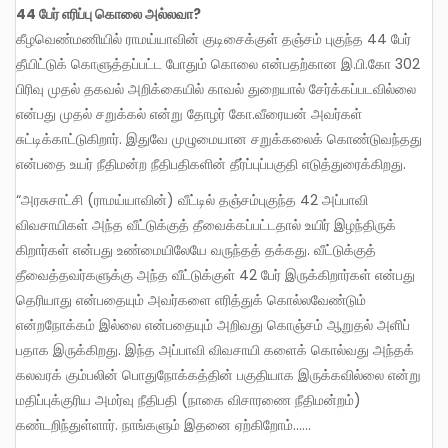
44 பேர் எரிப்பு கொலை அல்லவா?
கீழவெண்மணியில் ராமய்யாவின் குடிசைக்குள் தஞ்சம் புகுந்த 44 பேர்
தீயிட்டுக் கொளுத்தப்பட்ட போதும் கொலை என்பதற்கான இ.பி.கோ 302
பிரிவு முதல் தகவல் அறிக்கையில் காவல் துறையால் சேர்க்கப்படவில்லை
என்பது முதல் சறுக்கல் என்று தோழர் கோ.வீரையன் அவர்கள்
சுட்டிக்காட்டுகிறார். இதுவே முழுமையான சறுக்கலைக் கொண்டுவந்தது
என்பதை உயர் நீதிமன்ற நீதிபதிகளின் தீர்ப்புப்பகுதி எடுத்துரைக்கிறது.
“அரசுசாட்சி (ராமய்யாவின்) வீட்டில் தஞ்சம்புகுந்த 42 அப்பாவி
விவசாயிகள் அந்த வீட்டுக்குத் தீவைக்கப்பட்டதால் உயிர் இழந்திருக்
கிறார்கள் என்பது உண்மையிலேயே வருந்தத் தக்கது. வீட்டுக்குத்
தீவைத்தவர்களுக்கு அந்த வீட்டுக்குள் 42 பேர் இருக்கிறார்கள் என்பது
தெரியாது என்பதையும் அவர்களை எரித்துக் கொல்லவேண்டும்
என்றநோக்கம் இல்லை என்பதையும் அறிவது கொஞ்சம் ஆறுதல் அளிப்
பதாக இருக்கிறது. இந்த அப்பாவி விவசாயி களைக் கொல்வது அந்தக்
கலவரக் கும்பலின் பொதுநோக்கத்தின் பகுதியாக இருக்கவில்லை என்று
மதிப்புக்குரிய அமர்வு நீதிபதி (நாகை விசாரணை நீதிமன்றம்)
கண்டறிந்துள்ளார். நாங்களும் இதனை ஏற்கிறோம்……