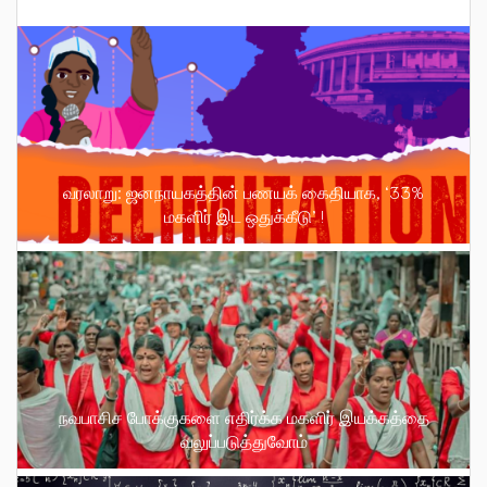
வரலாறு: ஜனநாயகத்தின் பணயக் கைதியாக, ‘33%
மகளிர் இட ஒதுக்கீடு’ !
நவபாசிச போக்குகளை எதிர்க்க மகளிர் இயக்கத்தை
வலுப்படுத்துவோம்