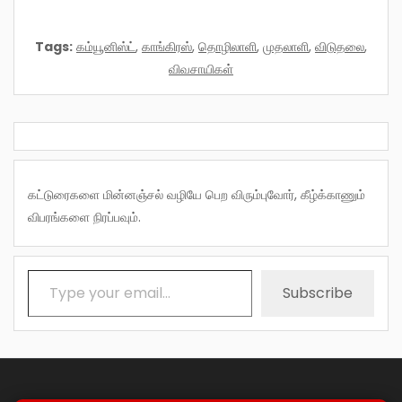
Tags:
கம்யூனிஸ்ட்
,
காங்கிரஸ்
,
தொழிலாளி
,
முதலாளி
,
விடுதலை
,
விவசாயிகள்
கட்டுரைகளை மின்னஞ்சல் வழியே பெற விரும்புவோர், கீழ்க்காணும்
விபரங்களை நிரப்பவும்.
Type your email…
Subscribe