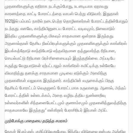
முதலாளிகளுக்கு எதிராக நடக்கும்போது, உடனடியாக ஏதாவது
காரணத்தை காட்டி போராட்டத்தை வாபஸ் பெற்று விடுவார். இதுதான்
1921இல் பம்பாய் நகரில் நடைபெற்ற தொழிலாளர்கள் போராட்டத்தின்போதும்
நடந்தது. எனவே, காந்தியினுடைய போராட்ட வடிவமும், நிலைபாடும்
இந்திய முதலாளிகளுக்கு மிகவும் சாதகமான ஒன்றாக இருந்தது.
அதனால்தான் தேசிய நிலப்பிரபுக்களுக்கும் முதலாளிகளுக்கும் காங்கிரஸ்
இயக்கத்தோடு காந்தியோடு எந்தவிதமான தத்துவார்த்த ரீதியான,
செயல்பாட்டு ரீதியான பிரச்சினையையும் இருந்ததில்லை. அப்படியே
கருத்து வேறுபாடுகள் ஏற்பட்டாலும் காங்கிரஸ் கமிட்டிக்கு உள்ளேயே
விவாதித்து தனக்கு சாதகமான முடிவை எடுக்கும் அளவிற்கு
முதலாளிகள் வலுவாக இருந்தனர். காந்தியின் வருகைக்குப் பிறகு
தேசியப் போராட்டம் வெகுஜனப் போராட்டமாக உருவானது. ஆனால், அந்தப்
போராட்டத்தின் உள்ளடக்கம், அதை வழிநடத்திய நுண்ணறிவு
உள்ளவர்களின் சிந்தனையோட்டமும் குணாம்சமும் முதலாளித்துவத்திற்கு
சாதகமாகவே இருந்தது” என்கிறார் பேராசிரியர் இர்பான் அபிப்.
முற்போக்கு
பாதையை
தடுத்த
சமரசம்
தோழர் இ.எம்.எஸ். குறிப்பிடுவதுபோல, இந்திய விடுதலை என்பது ஆங்கில