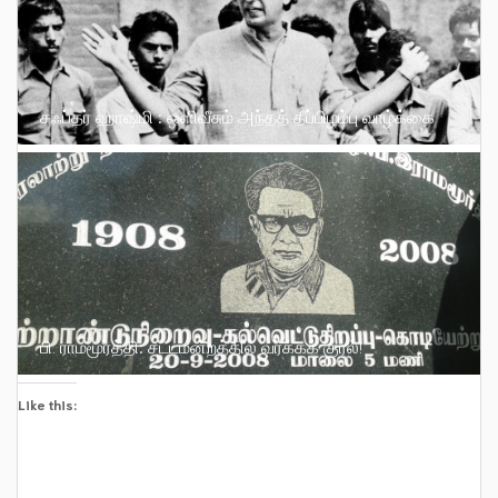
சஃப்தர் ஹாஷ்மி : ஒளிவீசும் அந்தத் தீப்பிழம்பு வாழ்க்கை
பி. ராமமூர்த்தி: சட்டமன்றத்தில் வர்க்கக் குரல்!
Like this: