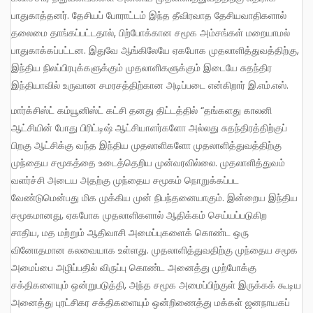
பாதுகாத்தனர். தேசியப் போராட்டம் இந்த தீவிரவாத தேசியவாதிகளால்
தலைமை தாங்கப்பட்டதால், பிற்போக்கான சமூக அம்சங்கள் மறையாமல்
பாதுகாக்கப்பட்டன. இதுவே ஆங்கிலேயே ஏகபோக முதலாளித்துவத்திற்கு,
இந்திய நிலப்பிரபுக்களுக்கும் முதலாளிகளுக்கும் இடையே சுதந்திர
இந்தியாவில் உருவான சமரசத்திற்கான அடிப்படை என்கிறார் இ.எம்.எஸ்.
மார்க்சிஸ்ட் கம்யூனிஸ்ட் கட்சி தனது திட்டத்தில் “தங்களது காலனி
ஆட்சியின் போது பிரிட்டிஷ் ஆட்சியாளர்களோ அல்லது சுதந்திரத்திற்குப்
பிறகு ஆட்சிக்கு வந்த இந்திய முதலாளிகளோ முதலாளித்துவத்திற்கு
முந்தைய சமூகத்தை உடைத்தெறிய முன்வரவில்லை. முதலாளித்துவம்
வளர்ச்சி அடைய அதற்கு முந்தைய சமூகம் நொறுக்கப்பட
வேண்டுமென்பது மிக முக்கிய முன் நிபந்தனையாகும். இன்றைய இந்திய
சமூகமானது, ஏகபோக முதலாளிகளால் ஆதிக்கம் செய்யப்படுகிற
சாதிய, மத மற்றும் ஆதிவாசி அமைப்புகளைக் கொண்ட ஒரு
வினோதமான கலவையாக உள்ளது. முதலாளித்துவதிற்கு முந்தைய சமூக
அமைப்பை அழிப்பதில் விருப்பு கொண்ட அனைத்து முற்போக்கு
சக்திகளையும் ஒன்றுபடுத்தி, அந்த சமூக அமைப்பிற்குள் இருக்கக் கூடிய
அனைத்து புரட்சிகர சக்திகளையும் ஒன்றிணைத்து மக்கள் ஜனநாயகப்