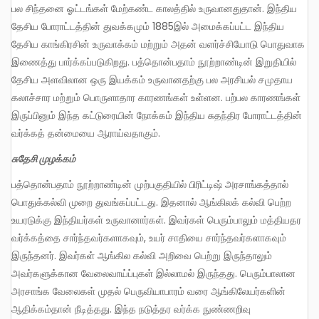
பல சிந்தனை ஓட்டங்கள் மேற்கண்ட காலத்தில் உருவானதுதான். இந்திய
தேசிய போராட்டத்தின் துவக்கமும் 1885இல் அமைக்கப்பட்ட இந்திய
தேசிய காங்கிரசின் உருவாக்கம் மற்றும் அதன் வளர்ச்சியோடு பொதுவாக
இணைத்து பார்க்கப்படுகிறது. பத்தொன்பதாம் நூற்றாண்டின் இறுதியில்
தேசிய அளவிலான ஒரு இயக்கம் உருவானதற்கு பல அரசியல் சமுதாய
கலாச்சார மற்றும் பொருளாதார காரணங்கள் உள்ளன. பற்பல காரணங்கள்
இருப்பினும் இந்த கட்டுரையின் நோக்கம் இந்திய சுதந்திர போராட்டத்தின்
வர்க்கத் தன்மையை ஆராய்வதாகும்.
சுதேசி
முழக்கம்
பத்தொன்பதாம் நூற்றாண்டின் முற்பகுதியில் பிரிட்டிஷ் அரசாங்கத்தால்
பொதுக்கல்வி முறை துவங்கப்பட்டது. இதனால் ஆங்கிலக் கல்வி பெற்ற
உயரடுக்கு இந்தியர்கள் உருவானார்கள். இவர்கள் பெரும்பாலும் மத்தியதர
வர்க்கத்தை சார்ந்தவர்களாகவும், உயர் சாதியை சார்ந்தவர்களாகவும்
இருந்தனர். இவர்கள் ஆங்கில கல்வி அறிவை பெற்று இருந்தாலும்
அவர்களுக்கான வேலைவாய்ப்புகள் இல்லாமல் இருந்தது. பெரும்பாலான
அரசாங்க வேலைகள் முதல் பெருவியாபாரம் வரை ஆங்கிலேயர்களின்
ஆதிக்கம்தான் நீடித்தது. இந்த நடுத்தர வர்க்க நுண்ணறிவு