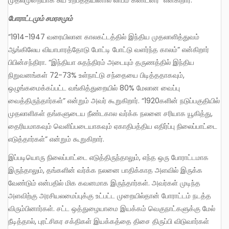
போராட்டமும்
சமரசமும்
”1914-1947 வரையிலான காலகட்டத்தில் இந்திய முதலாளித்துவம்
ஆங்கிலேய வியாபாரத்தோடு போட்டி போட்டு வளர்ந்த காலம்” என்கிறார்
பிபின்சந்திரா. “இந்தியா சுதந்திரம் அடையும் தருணத்தில் இந்திய
நிறுவனங்கள் 72-73% உள்நாட்டு சந்தையை பிடித்ததாகவும்,
ஒழுங்கமைக்கப்பட்ட வங்கித்துறையில் 80% மேலான வைப்பு
வைத்திருந்தார்கள்” என்றும் அவர் கூறுகிறார். “1920களின் நடுப்பகுதியில்
முதலாளிகள் தங்களுடைய நீண்டகால வர்க்க நலனை சரியாக யூகித்து,
தைரியமாகவும் வெளிப்படையாகவும் ஏகாதிபத்திய எதிர்ப்பு நிலைப்பாட்டை
எடுத்தார்கள்” என்றும் கூறுகிறார்.
இப்படியொரு நிலைப்பாட்டை எடுத்திருந்தாலும், எந்த ஒரு போராட்டமாக
இருந்தாலும், தங்களின் வர்க்க நலனை பாதிக்காத அளவில் இருக்க
வேண்டும் என்பதில் மிக கவனமாக இருந்தார்கள். அவர்கள் முடிந்த
அளவிற்கு அரசியலமைப்புக்கு உட்பட்ட முறையில்தான் போராட்டம் நடத்த
விரும்பினார்கள். சட்ட ஒத்துழையாமை இயக்கம் வெகுநாட்களுக்கு மேல்
நீடித்தால், புரட்சிகர சக்திகள் இயக்கத்தை திசை திருப்பி விடுவார்கள்