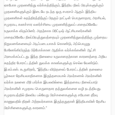
ஏகபோக முதலாளித்து வர்க்கத்திற்கும், இந்திய நிலப் பிரபுக்களுக்கும்
முதலாளிகளுக்கும் இடையே நடந்த ஒரு சமரசம் ஆகும். இந்திய
முதலாளிகள் சுதந்திரத்திற்குப் பிறகும் நாட்டின் பொருளாதார, அரசியல்,
சமுதாய, கலாச்சார வளர்ச்சியை முதலாளித்துவப் பாதையிலேயே
உருவாக்க விரும்பினர். அதற்காக பிரிட்டிஷ் ஆட்சியாளர்களின்
பாதையிலேயே நிலப்பிரபுத்துவத்தையும் முதலாளித்துவத்திற்கு முந்தைய
நிறுவனங்களையும் அடிப்படையாகக் கொண்டு, அப்பொழுது
மேலோங்கியிருந்த பிற்போக்கான ஆதிக்க வர்க்கங்களின் ஆட்சி
அமைக்கப்பட்டது. இந்த நிலைமை உருவானதற்கான காரணத்தை அறிய
சுதந்திர போராட்டத்தின் துவக்க காலங்களுக்கு செல்ல வேண்டும்.
இ.எம்.எஸ். கூறுகிறார், “இந்திய விடுதலைப் போராட்டத்தின் தலைமை
பூர்சுவா தேசியவாதிகளாக இருந்தமையால் அவர்களால் அவர்களின்
வர்க்க நலனை மீறி பார்க்க இயலவில்லை. இத்தகைய நிலைப்பாடு
அவர்களின் சமுதாய பொருளாதார தத்துவங்களை வழி நடத்தியது.
சமுதாயத்தில் நிலவிய பல்வேறு பிரச்சனைகளுக்கு சரியான தீர்வு
காணுவதில் திறன் அற்றவர்களாக இருந்ததுதான் இந்தியாவின் தேசிய
பிரச்சினைகளுக்கு காரணம்.”