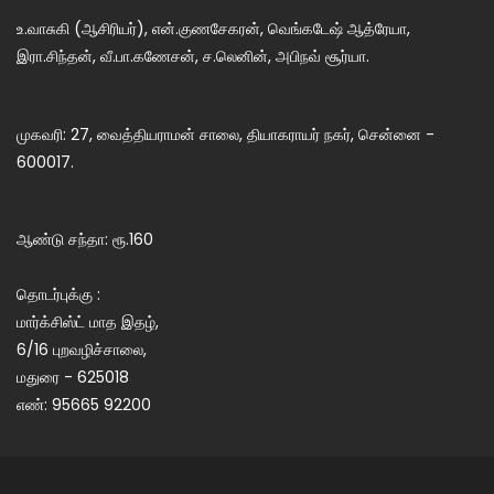
உ.வாசுகி (ஆசிரியர்), என்.குணசேகரன், வெங்கடேஷ் ஆத்ரேயா,
இரா.சிந்தன், வீ.பா.கணேசன், ச.லெனின், அபிநவ் சூர்யா.
முகவரி: 27, வைத்தியராமன் சாலை, தியாகராயர் நகர், சென்னை -
600017.
ஆண்டு சந்தா: ரூ.160
தொடர்புக்கு :
மார்க்சிஸ்ட் மாத இதழ்,
6/16 புறவழிச்சாலை,
மதுரை - 625018
எண்: 95665 92200