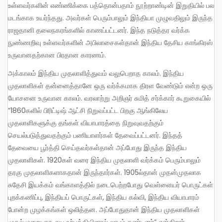
உள்ளவர்களின் எண்ணிக்கை பத்தொன்பதாம் நூற்றாண்டின் இறுதியில் பல
மடங்காக உயர்ந்தது. அவர்கள் பெரும்பாலும் இந்தியா முழுவதிலும் இருந்த
ராஜதானி தலைநகரங்களில் காணப்பட்டனர். இந்த நடுத்தர வர்க்க
நுண்ணறிவு உள்ளவர்களின் அபிலாசைகள்தான் இந்திய தேசிய காங்கிரஸ்
உருவானதற்கான பிரதான காரணம்.
அக்காலம் இந்திய முதலாளித்துவம் வலுபெறாத காலம். இந்திய
முதலாளிகள் தன்னைத்தானே ஒரு வர்க்கமாக திரள வேண்டும் என்ற ஒரு
யோசனை உருவான காலம். வரலாற்று அறிஞர் சுமித் சர்க்கார் கூறுகையில்
”1860களில் பிரிட்டிஷ் ஆட்சி நிறுவப்பட்ட பிறகு ஆங்கிலேய
முதலாளிகளுக்கு தங்கள் வியாபாரத்தை நிறுவுவதற்கும்
செயல்படுத்துவதற்கும் பணியாளர்கள் தேவைப்பட்டனர். இந்தத்
தேவையை பூர்த்தி செய்தவர்கள்தான் அப்போது இருந்த இந்திய
முதலாளிகள். 1920கள் வரை இந்திய முதலாளி வர்க்கம் பெரும்பாலும்
தரகு முதலாளிகளாகதான் இருந்தார்கள். 1905ல்தான் முதன்முதலாக
சுதேசி இயக்கம் வங்காளத்தில் நடைபெற்றபோது வெள்ளையர் பொருட்கள்
புறக்கணிப்பு, இந்தியப் பொருட்கள், இந்திய கல்வி, இந்திய வியாபாரம்
போன்ற முழக்கங்கள் ஒலித்தன. அப்போதுதான் இந்திய முதலாளிகள்
முதல்முறையாக சுய உற்பத்தியினால் லாபம் கண்டனர்” என்கிறார்.