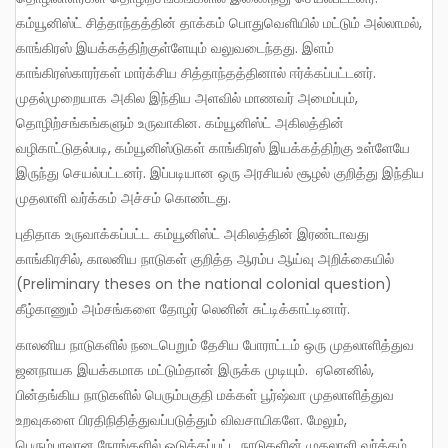
கம்யூனிஸ்ட் சித்தாந்தத்தின் தாக்கம் பொதுவெளியில் மட்டும் அல்லாமல்,
காங்கிரஸ் இயக்கத்திற்குள்ளேயும் வலுவடைந்தது. இளம்
காங்கிரஸ்காரர்கள் மார்க்சிய சித்தாந்தத்தினால் ஈர்க்கப்பட்டனர்.
முதல்முறையாக அகில இந்திய அளவில் மாணவர் அமைப்பும்,
தொழிற்சங்கங்களும் உருவாகின. கம்யூனிஸ்ட் அகிலத்தின்
வழிகாட்டுதல்படி, கம்யூனிஸ்டுகள் காங்கிரஸ் இயக்கத்திற்கு உள்ளேயே
இருந்து செயல்பட்டனர். இப்படியான ஒரு அரசியல் சூழல் குறித்து இந்திய
முதலாளி வர்க்கம் அச்சம் கொண்டது.
புதிதாக உருவாக்கப்பட்ட கம்யூனிஸ்ட் அகிலத்தின் இரண்டாவது
காங்கிரசில், காலனிய நாடுகள் குறித்த ஆரம்ப ஆய்வு அறிக்கையில்
(Preliminary theses on the national colonial question)
கீழ்காணும் அம்சங்களை தோழர் லெனின் சுட்டிக்காட்டினார்.
காலனிய நாடுகளில் நடைபெறும் தேசிய போராட்டம் ஒரு முதலாளித்துவ
ஜனநாயக இயக்கமாக மட்டும்தான் இருக்க முடியும். ஏனெனில்,
பின்தங்கிய நாடுகளில் பெரும்பகுதி மக்கள் பூர்ஷ்வா முதலாளித்துவ
உறவுகளை பிரதிநிதித்துவப்படுத்தும் விவசாயிகளே. மேலும்,
பெரும்பாலான நேரங்களில் ஒடுக்கப்பட்ட நாடுகளின் முதலாளி வர்க்கம்,