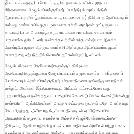
இ.எம்.எஸ். சுதந்திரப் போராட்டத்தின் தலைவர்களின் சமுதாய
சிந்தனையை மேலும் விளக்குகிறார். “சுதந்திர போராட்டத்தின்
ஆரம்பகட்டத்தில் (துவக்ககால மதப்பழமைவாத) தீவிரவாத தேசியவாதம்
என்பது, உண்மையில் ஒரு பழமைவாத சக்தி. அவர்கள் நாட்டினுடைய
காலாவதியான அனைத்து சமுதாய கலாச்சார விஷயங்களையும்
பாதுகாக்க முற்பட்டனர். நவீனத்துவத்தின் உந்து சக்தியாக இருக்க
வேண்டியே முதலாளித்துவ வளர்ச்சி அன்றைய ஆட்சியாளர்களுடன்
சமரசத்தை ஏற்படுத்திக் கொண்டது” என்கிறார் இ.எம்.எஸ்.
மேலும் மிதவாத தேசியவாதிகளுக்கும் தீவிரவாத
தேசியவாதிகளுக்குமான வேறுபாட்டையும் சமூக கலாச்சார சிந்தனைப்
போக்கையும் அவர் விளக்குகிறார். மிதவாதிகளை நவீனத்துவவாதிகள்
என்றும், அவர்கள் இந்தியாவையும் பிரிட்டன் நாட்டைப்போல ஒரு
முதலாளித்துவ நவீனத்துவப் பாதையில் கொண்டு செல்ல வேண்டும் என்று
எண்ணினர். ஆங்கிலேயர்கள் அதை செய்ய தவறுவதன் மீதே அவர்களது
கோபமிருந்தது. தீவிரவாத தேசியவாதிகளுடன் ஒப்பிடுகையில்
மிதவாதிகள் சமுதாய கலாச்சார அம்சத்தில் முற்போக்கானவர்களே.
தீவிரவாத தேசியவாதிகள் நாட்டில் காலாவதியான அரசியல் மற்றும் சமூக
கலாச்சார நிறுவனங்களை அன்னிய முதலாளித்துவத்திற்கு எதிராக