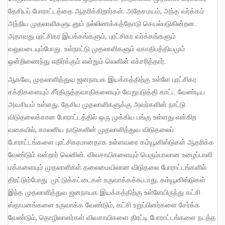
தேசியப் போராட்டத்தை ஆதரிக்கிறார்கள். அதேசமயம், அந்த வர்க்கம்
அந்நிய முதலாளிகளுடனும் நல்லிணக்கத்தோடு செயல்படுகின்றன.
அதாவது புரட்சிகர இயக்கங்களும், புரட்சிகர வர்க்கங்களும்
வலுவடையும்போது உள்நாட்டு முதலாளிகளும் ஏகாதிபத்தியமும்
ஒன்றிணைந்து எதிர்க்கும் என்றும் லெனின் எச்சரித்தார்.
ஆகவே, முதலாளித்துவ ஜனநாயக இயக்கத்திற்கு உள்ளே புரட்சிகர
சக்திகளையும் சீர்திருத்தவாதிகளையும் வேறுபடுத்தி காட்ட வேண்டிய
அவசியம் உள்ளது. தேசிய முதலாளிகளுக்கு அவர்களின் நாட்டு
விடுதலைக்கான போராட்டத்தில் ஒரு முக்கிய பங்கு உள்ளது என்கிற
வகையில், காலனிய நாடுகளின் முதலாளித்துவ விடுதலைப்
போராட்டங்களை புரட்சிகரமானதாக உள்ளவரை கம்யூனிஸ்டுகள் ஆதரிக்க
வேண்டும் என்றார் லெனின். விவசாயிகளையும் பெரும்பாலான உழைப்பாளி
மக்களையும் முதலாளிகள் தலைமையிலான விடுதலை போராட்டங்களில்
திரட்டும்போது முட்டுக்கட்டைகள் உருவாக்கக்கூடாது. கம்யூனிஸ்டுகள்
இந்த முதலாளித்துவ ஜனநாயக இயக்கத்திற்கு உள்ளேயிருந்து கட்சி
ஸ்தாபனங்களை உருவாக்க வேண்டும், கட்சி உறுப்பினர்களை சேர்க்க
வேண்டும், தொழிலாளர்கள் விவசாயிகளை திரட்டி போராட்டங்களை நடத்த