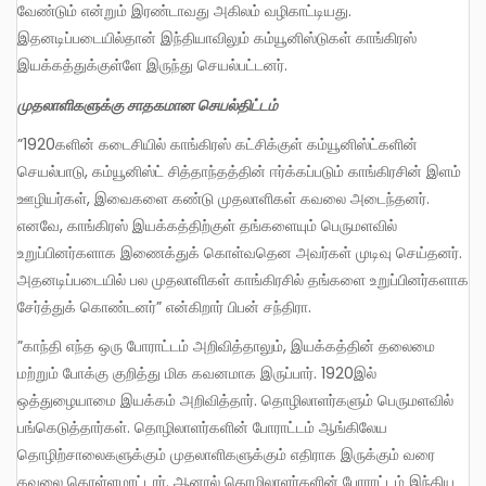
வேண்டும் என்றும் இரண்டாவது அகிலம் வழிகாட்டியது.
இதனடிப்படையில்தான் இந்தியாவிலும் கம்யூனிஸ்டுகள் காங்கிரஸ்
இயக்கத்துக்குள்ளே இருந்து செயல்பட்டனர்.
முதலாளிகளுக்கு சாதகமான செயல்திட்டம்
”1920களின் கடைசியில் காங்கிரஸ் கட்சிக்குள் கம்யூனிஸ்ட்களின்
செயல்பாடு, கம்யூனிஸ்ட் சித்தாந்தத்தின் ஈர்க்கப்படும் காங்கிரசின் இளம்
ஊழியர்கள், இவைகளை கண்டு முதலாளிகள் கவலை அடைந்தனர்.
எனவே, காங்கிரஸ் இயக்கத்திற்குள் தங்களையும் பெருமளவில்
உறுப்பினர்களாக இணைக்துக் கொள்வதென அவர்கள் முடிவு செய்தனர்.
அதனடிப்படையில் பல முதலாளிகள் காங்கிரசில் தங்களை உறுப்பினர்களாக
சேர்த்துக் கொண்டனர்” என்கிறார் பிபன் சந்திரா.
”காந்தி எந்த ஒரு போராட்டம் அறிவித்தாலும், இயக்கத்தின் தலைமை
மற்றும் போக்கு குறித்து மிக கவனமாக இருப்பார். 1920இல்
ஒத்துழையாமை இயக்கம் அறிவித்தார். தொழிலாளர்களும் பெருமளவில்
பங்கெடுத்தார்கள். தொழிலாளர்களின் போராட்டம் ஆங்கிலேய
தொழிற்சாலைகளுக்கும் முதலாளிகளுக்கும் எதிராக இருக்கும் வரை
கவலை கொள்ளமாட்டார். ஆனால் தொழிலாளர்களின் போராட்டம் இந்திய