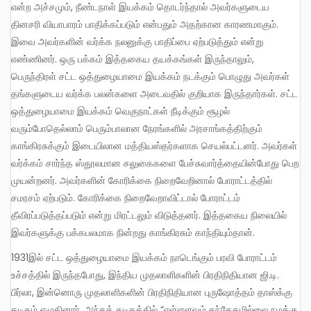
என்ற அச்சமும், நீண்டநாள் இயக்கம் தொடர்ந்தால் அவர்களுடைய
தினசரி வியாபாரம் பாதிக்கப்படும் என்பதும் அதற்கான காரணமாகும்.
இவை அவர்களின் வர்க்க நலனுக்கு பாதிப்பை ஏற்படுத்தும் என்று
எண்ணினர். ஒரு பக்கம் இத்தகைய தயக்கங்கள் இருந்தாலும்,
பெருந்திரள் சட்ட ஒத்துழையாமை இயக்கம் நடக்கும் பொழுது அவர்கள்
தங்களுடைய வர்க்க பலன்களை அடைவதில் குறியாக இருந்தார்கள். சட்ட
ஒத்துழையாமை இயக்கம் வெகுநாட்கள் நீடிக்கும் சூழல்
வரும்போதெல்லாம் பெரும்பாலான நேரங்களில் அரசாங்கத்திற்கும்
காங்கிரசுக்கும் இடையிலான மத்தியஸ்தர்களாக செயல்பட்டனர். அவர்கள்
வர்க்கம் சார்ந்த ஸ்தூலமான சலுகைகளை பேச்சுவார்த்தையின்போது பெற
முயன்றனர். அவர்களின் கோரிக்கை நிறைவேறினால் போராட்டத்தில்
சமரசம் ஏற்படும். கோரிக்கை நிறைவேறாவிட்டால் போராட்டம்
தீவிரப்படுத்தப்படும் என்று மிரட்டலும் விடுத்தனர். இத்தகைய நிலையில்
இவர்களுக்கு பக்கபலமாக நின்றது காங்கிரசும் காந்தியும்தான்.
1931இல் சட்ட ஒத்துழையாமை இயக்கம் நாடெங்கும் பரவி போராட்டம்
உச்சத்தில் இருந்தபோது, இந்திய முதலாளிகளின் பிரதிநிதியான ஜி.டி.
பிர்லா, இன்னொரு முதலாளிகளின் பிரதிநிதியான புருஷோத்தம் தாஸ்க்கு
கடிதம் எழுதினார். அந்தக் கடிதத்தில் “எள்ளளவும் சந்தேகமில்லை நமக்கு