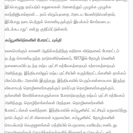
இப்பொழுது தரப்படும் சலுகைகள் அனைத்தும் முழுக்க முழுக்க
காந்திஜியால்தான்…. நாம் விரும்புவதை அடைய வேண்டுமென்றால்,
இப்போது நடைபெற்றுக் கொண்டிருக்கும் இயக்கம் சோர்வடைய
விடக்கூடாது”. என்று குறிப்பிட்டுள்ளார்.
கம்யூனிஸ்டுகளின்
போராட்ட
யுக்தி
உலகமெங்கும் காலனி ஆதிக்கத்திற்கு எதிராக விடுதலைப் போராட்டம்
நடந்து கொண்டிருந்த நாடுகளிலெல்லாம், 1917இல் தோழர் லெனின்
தலைமையில் நடந்த ரஷ்ய புரட்சி உத்வேகத்தையும் உற்சாகத்தையும்
அளித்தது. இந்தியாவிலும் ரஷ்ய புரட்சியின் கருத்தோட்டங்களின் தாக்கம்
மிகப்பெரிய அளவில் இருந்தது. இந்தியாவில் பெரும்பான்மையாக இருந்த
விவசாயத் தொழிலாளர்களுக்கும் நகர்ப்புற தொழிலாளர்களுக்கும்,
தங்களின் கோரிக்கைகளுக்காக போராடுவதற்கு ரஷ்யப் புரட்சி உத்வேகம்
அளித்தது. தொழிற்சங்கங்கள் பிறந்தன. தொழிலாளர்களின்
போராட்டங்கள் வளர்ந்தன. இந்தியாவில் கம்யூனிஸ்ட் கட்சியும் உருவாயிற்று.
நாடெங்கும் கட்சி கிளைகள் உருவாயின. கம்யூனிஸ்ட் தோழர்களின்
செயல்பாடு வெகுஜனங்கள் மத்தியில் பெருமளவு வரவேற்பு கண்டது.
தொழிலாளர்கள் தொழிற்சங்கங்களில் இணைந்து செயல்பட்டனர்.