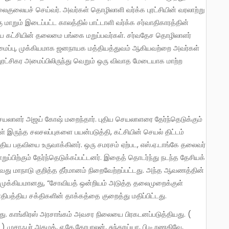
ைகுலையச் செய்வர். அவர்கள் தொழிலாளி வர்க்க புரட்சியின் வரலாற்று
மாறும் இடைப்பட்ட காலத்தில் பாட்டாளி வர்க்க சர்வாதிகாரத்தின்
ிய கட்சியின் தலைமை பங்கை மறுப்பவர்கள். சர்வதேச தொழிலாளர்
்டமைப்பு, முக்கியமாக ஜனநாயக மத்தியத்துவம் ஆகியவற்றை அவர்கள்
ுரட்சிகர அமைப்பிலிருந்து வெறும் ஒரு விவாத மேடையாக மாற்ற
ுள் இருந்த சலசலப்புகளை பயன்படுத்தி, கட்சியின் செயல் திட்டம்
ுதிய பதவியை உருவாக்கினர். ஒரு சமரசம் ஏற்பட, எஸ்.ஏ.டாங்கே தலைவர்
ொறுப்பிற்கும் தேர்ந்தெடுக்கப்பட்டனர். இதைத் தொடர்ந்து நடந்த தேசியக்
22வது மாநாடு குறித்த தீர்மானம் நிறைவேற்றப்பட்டது. அந்த ஆவணத்தின்
் முக்கியமானது, “சோவியத் ஒன்றியம் அடுத்த தலைமுறைக்குள்
திபத்திய சக்திகளின் தாக்கத்தை குறைத்து மதிப்பிட்டது.
 முசாஃபர் அகமத், ஏ.கே.கோபாலன், சுந்தரய்யா, பி.டி.ரணதிவே,