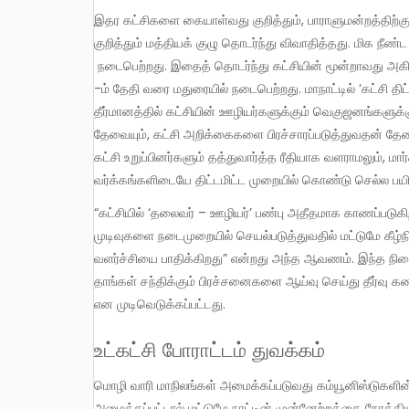
இதர கட்சிகளை கையாள்வது குறித்தும், பாராளுமன்றத்திற்கு உள்ளேயும் வெளியேயும் மேற்கொள்ள வேண்டிய நடவடிக்கைகள்
குறித்தும் மத்தியக் குழு தொடர்ந்து விவாதித்தது. மிக நீண
நடைபெற்றது. இதைத் தொடர்ந்து கட்சியின் மூன்றாவது அகில
-ம் தேதி வரை மதுரையில் நடைபெற்றது. மாநாட்டில் ‘கட்சி திட்
தீர்மானத்தில் கட்சியின் ஊழியர்களுக்கும் வெகுஜனங்களுக்க
தேவையும், கட்சி அறிக்கைகளை பிரச்சாரப்படுத்துவதன் தேவைய
கட்சி உறுப்பினர்களும் தத்துவார்த்த ரீதியாக வளராமலும்
வர்க்கங்களிடையே திட்டமிட்ட முறையில் கொண்டு செல்ல பயிற்
“கட்சியில் ‘தலைவர் – ஊழியர்’ பண்பு அதீதமாக காணப்படுகிறது. பரந்துபட்ட விவாதங்கள், மேல் குழுக்களில் மட்டுமே நடப்பதும்,
முடிவுகளை நடைமுறையில் செயல்படுத்துவதில் மட்டுமே கீழ்நி
வளர்ச்சியை பாதிக்கிறது” என்றது அந்த ஆவணம். இந்த நிலைய
தாங்கள் சந்திக்கும் பிரச்சனைகளை ஆய்வு செய்து தீர்வு 
என முடிவெடுக்கப்பட்டது.
உட்கட்சி போராட்டம் துவக்கம்
மொழி வாரி மாநிலங்கள் அமைக்கப்படுவது கம்யூனிஸ்டுகளின் முக்கிய கோரிக்கையாக இருந்தது. மொழி வாரி மாநிலங்கள்
அமைக்கப்பட்டால் மட்டுமே நாட்டின் முன்னேற்றத்தை நோக்க