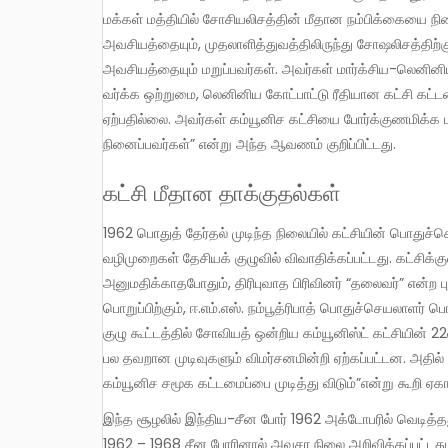
மக்கள் மத்தியில் சோசியலிசத்தின் மீதான நம்பிக்கையை நில
அவசியத்தையும், முதலாளித்துவத்திலிருந்து சோஷலிசத்திற்கு 
அவசியத்தையும் மறுப்பவர்கள். அவர்கள் மார்க்சிய-லெனின
வர்க்க ஒற்றுமை, லெனினிய கோட்பாட்டு ரீதியான கட்சி கட
ஏற்பதில்லை. அவர்கள் கம்யூனிச கட்சியை போர்க்குணமிக்க ப
நினைப்பவர்கள்” என்று அந்த ஆவணம் குறிப்பிட்டது.
கட்சி மீதான தாக்குதல்கள்
1962 பொதுத் தேர்தல் முடிந்த நிலையில் கட்சியின் பொதுச்செயலாளர் அஜய் கோஷ் மறைந்தார். புதிய செயலாளரை தேர்ந்தெடுக்கும்
வழிமுறைகள் தேசியக் குழுவில் விவாதிக்கப்பட்டது. கட்சிக்க
அனுமதிக்காதபோதும், திரிபுவாத பிரிவினர் “தலைவர்” என்ற ப
பொறுப்பிற்கும், ஈ.எம்.எஸ். நம்பூத்ரிபாத் பொதுச்செயலாளர் ப
குழு கூட்டத்தில் சோவியத் ஒன்றிய கம்யூனிஸ்ட் கட்சியின் 
பல தவறான முடிவுகளும் விமர்சனமின்றி ஏற்கப்பட்டன. அதில
கம்யூனிச சமூக கட்டமைப்பை முடித்து விடும்”என்று கூறி ஏகா
இந்த சூழலில் இந்திய-சீன போர் 1962 அக்டோபரில் வெடித்தது. காங்கிரஸ் அரசாங்கம் அவசர நிலையை பிரகடனப்படுத்தியது. (
1962 – 1968 சீன போரினால் அவசர நிலை அறிவிக்கப்பட்டது )