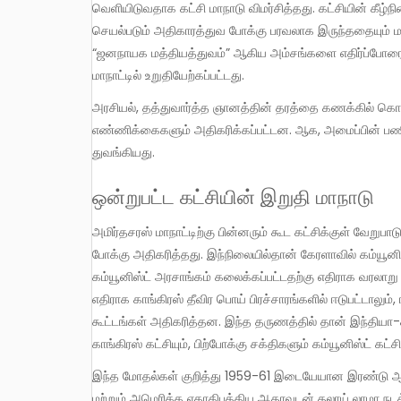
வெளியிடுவதாக கட்சி மாநாடு விமர்சித்தது. கட்சியின் கீழ
செயல்படும் அதிகாரத்துவ போக்கு பரவலாக இருந்ததையும் மாநாடு
“ஜனநாயக மத்தியத்துவம்” ஆகிய அம்சங்களை எதிர்ப்போரையு
மாநாட்டில் உறுதியேற்கப்பட்டது.
அரசியல், தத்துவார்த்த ஞானத்தின் தரத்தை கணக்கில் கொள்ளாமல், “உட்கட்சி ஜனநாயகம்” என்ற பெயரில் குழுக்களின் உறுப்பினர்
எண்ணிக்கைகளும் அதிகரிக்கப்பட்டன. ஆக, அமைப்பின் பணி
துவங்கியது.
ஒன்றுபட்ட கட்சியின் இறுதி மாநாடு
அமிர்தசரஸ் மாநாட்டிற்கு பின்னரும் கூட கட்சிக்குள் வேறுபாடுகள் நிலவின. திரிபுவாத சக்திகளால் காங்கிரஸ் மீதான மென்மையான
போக்கு அதிகரித்தது. இந்நிலையில்தான் கேரளாவில் கம்யூனிஸ
கம்யூனிஸ்ட் அரசாங்கம் கலைக்கப்பட்டதற்கு எதிராக வரலாற
எதிராக காங்கிரஸ் தீவிர பொய் பிரச்சாரங்களில் ஈடுபட்டாலும், 
கூட்டங்கள் அதிகரித்தன. இந்த தருணத்தில் தான் இந்தியா
காங்கிரஸ் கட்சியும், பிற்போக்கு சக்திகளும் கம்யூனிஸ்ட் கட்
இந்த மோதல்கள் குறித்து 1959-61 இடையேயான இரண்டு ஆண்டுகளில் 10 அறிக்கைகளை கட்சி வெளியிட்டது. சியாங் காய்-ஷேக்
மற்றும் அமெரிக்க ஏகாதிபத்திய ஆதரவுடன் தலாய் லாமா நடத