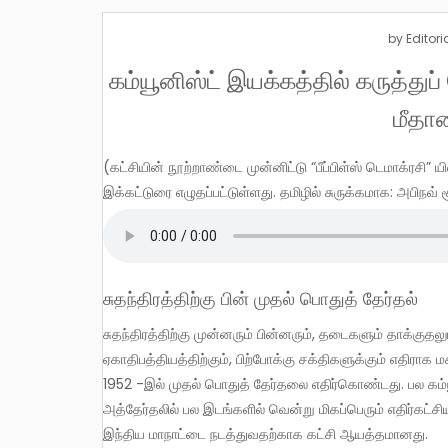
by
Editori
கம்யூனிஸ்ட் இயக்கத்தில் கருத்துப
மீதா
(கட்சியின் நூற்றாண்டை முன்னிட்டு “பீப்பிள்ஸ் டெமாக்ரசி” யில் வெளிவந்த தொடர் கட்டுரைகளை அடிப்படையாக கொண்டு
இக்கட்டுரை எழுதப்பட்டுள்ளது. தமிழில் சுருக்கமாக: அபிநவ் ச
சுதந்திரத்திற்கு பின் முதல் பொதுத் தேர்தல்
சுதந்திரத்திற்கு முன்னரும் பின்னரும், தடைகளும் தாக்குதலும் நிறைந்த கடுமையான சூழலிலும் கூட ஒன்றுபட்ட கம்யூனிஸ்ட் கட்சி
ஏகாதிபத்தியத்திற்கும், பிற்போக்கு சக்திகளுக்கும் எதிர
1952 -இல் முதல் பொதுத் தேர்தலை எதிர்கொண்டது. பல கம்ய
அத்தேர்தலில் பல இடங்களில் வென்று மிகப்பெரும் எதிர்கட்
இந்திய மாநாட்டை நடத்துவதற்காக கட்சி ஆயத்தமானது.