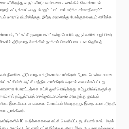
்நிலைகளிலிருந்து வரும் விமர்சனங்களை கணக்கில் கொள்ளாமல்
 சுட்டிக்காட்டியது. மேலும் “பாட்டாளி வர்க்க சர்வாதிகாரம்”,
ம் மாநாடு விமர்சித்தது. இந்த அனைத்து போக்குகளையும் எதிர்க்க
களில் திரிபுவாத போக்கின் தாக்கம் வெளிப்படையாக தெரியத்
்ட் கட்சியின் ஆட்சி மத்திய காங்கிரஸ் அரசால் கலைக்கப்பட்டது.
ு காணாத போராட்டத்தை கட்சி முன்னெடுத்தது. கம்யூனிஸ்டுகளுக்கு
ஈ.எம்.எஸ் நம்பூத்ரிபாத் செல்லுமிடமெல்லாம் அவருக்கு குவியும்
-சீனா இடையேயான எல்லைப் போராட்டம் வெடித்தது. இதை பயன்படுத்தி,
சியை தாக்கினர்.
்திய, தோல்வியுற்ற எதிர்புரட்சி இந்தியா-சீனா இடையேயான நல்லுறவை