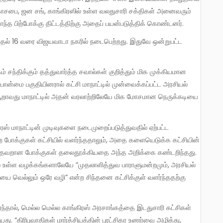
காசபை, ஜன சங், காங்கிரஸில் உள்ள வலதுசாரி சக்திகள் அனைவரும்
சொந்த பிற்போக்கு திட்டத்திற்கு அதைப் பயன்படுத்திக் கொண்டனர்.
்பான்மை பகுதியினரால் கட்சி மாநாட்டில் முன்வைக்கப்பட்ட அரசியல்
. ஆறாவது மாநாட்டில் அதன் வரலாற்றிலேயே மிக மோசமான நெருக்கடியை
ற போக்குகள் கட்சியில் வளர்ந்ததாலும், அதை களையெடுக்க கட்சியின்
யில் தவறான போக்குகள் தலைதூக்கியதை அந்த அறிக்கை கண்டறிந்தது.
யில் உள்ள வழக்கங்களாலேயே “முதலாளித்துவ பாராளுமன்றமும், அரசியல்
ையை வெல்லும் ஒரே வழி” என்ற சிந்தனை கட்சிக்குள் வளர்ந்ததற்கு
ு. “திரிபுவாதிகள் மார்க்சியத்தின் புரட்சிகர உணர்வை அழித்து,