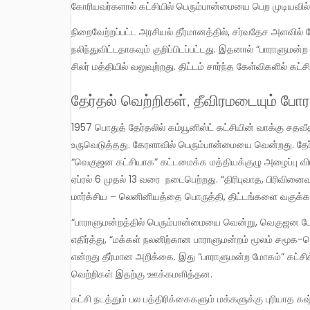
கோரியவர்களால் கட்சியில் பெரும்பான்மையை பெற முடியவில
நிறைவேற்றப்பட்ட அரசியல் தீர்மானத்தில், சர்வதேச அளவில் சோஷலிச சக்திகள் வலுவுற்றுவிட்டதாகவும், ஏகாதிபத்தியத்தின் தாக்கம்
நலிந்துவிட்டதாகவும் குறிப்பிடப்பட்டது. இதனால் “பாராள
சிலர் மத்தியில் வலுவுற்றது. திட்டம் சார்ந்த கேள்விகளில் 
தேர்தல் வெற்றிகள், தீவிரமடையும் போர
1957 பொதுத் தேர்தலில் கம்யூனிஸ்ட் கட்சியின் வாக்கு சதவீதம் இரட்டிப்பானது, இரண்டாவது மிகப்பெரும் கட்சியாகவும்
உருவெடுத்தது. கேரளாவில் பெரும்பான்மையை வென்றது. தேர்தல
“வெகுஜன கட்சியாக” கட்டமைக்க மத்தியக்குழு அழைப்பு விடுத
ஏப்ரல் 6 முதல் 13 வரை நடைபெற்றது. “திரிபுவாத, பிரிவின
மார்க்சிய – லெனினியத்தை பொருத்தி, திட்டங்களை வகுக்க” க
“பாராளுமன்றத்தில் பெரும்பான்மையை வென்று, வெகுஜன போராட்டங்களை முன்னெடுப்பதன் மூலம்” பிற்போக்கு சக்திகளை திறம்பட
எதிர்த்து, “மக்கள் நலனிற்கான பாராளுமன்றம் மூலம் சமூக-
என்றது தீர்மான அறிக்கை. இது “பாராளுமன்ற மோகம்” கட்சி
வெற்றிகள் இதற்கு ஊக்கமளித்தன.
கட்சி நடத்தும் பல பத்திரிக்கைகளும் மக்களுக்கு புரியாத கஷ்டமான மொழியிலும், தரவுகள் சரிவர அளிக்காமலும் கட்டுரைகளை