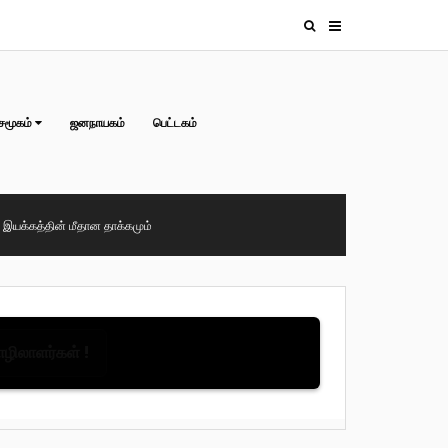
சமூகம்
ஜனநாயகம்
பெட்டகம்
், இயக்கத்தின் மீதான தாக்கமும்
தொழிலாளர்கள் !