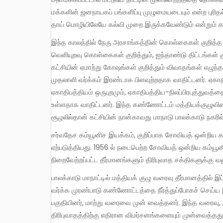
மக்களின் ஜனநாயகப் பங்களிப்பு முழுமையடையும் என்ற புரிதல
தாய் மொழியிலேயே கல்வி முறை இருக்கவேண்டும் என்றும் 
இந்த காலத்தில் நேரு அரசாங்கத்தின் கொள்கைகள் குறித்த முக்கிய விவாதங்கள் கட்சிக்குள் எழுந்தன. இந்திய அரசின்
வெளியுறவு கொள்கைகள் குறித்தும், ஐந்தாண்டு திட்டங்கள் 
கட்சியின் ஏமாற்று கோஷங்கள் குறித்தும் விவாதங்கள் எழுந
முதலாளி வர்க்கம் இரண்டாக பிளவுற்றதாக வாதிட்டனர். ஏகாதி
ஏகாதிபத்தியம் ஒருபுறமும், ஏகாதிபத்திய-நிலப்பிரபுத்துவத
உள்ளதாக வாதிட்டனர். இந்த கண்ணோட்டம் மத்தியக்குழுவினால் 
சூழலில்தான் கட்சியின் நான்காவது மாநாடு பாலக்காடு நகரில
சர்வதேச கம்யூனிச இயக்கம், குறிப்பாக சோவியத் ஒன்றிய கம்யூனிஸ்ட் கட்சி கண்ட மாற்றங்கள் கட்சி மாநாட்டில் பெரும் தாக்கத்தை
ஏற்படுத்தியது. 1956 ல் நடைபெற்ற சோவியத் ஒன்றிய கம்யூன
நிறைவேற்றப்பட்ட தீர்மானங்களும் திரிபுவாத சக்திகளுக்கு வல
பாலக்காடு மாநாட்டில் மத்தியக் குழு வரைவு தீர்மானத்தில் இப்படிப்பட்ட திரிபுவாத முன்மொழிவுகள் நிறைந்திருந்தன. கட்சிக்குள்
வர்க்க முரண்பாடு கண்ணோட்டத்தை நீர்த்துப்போகச் செய்ய 
பகுதியினர், மாற்று வரைவை முன் வைத்தனர். இந்த வரைவு,
திரிபுவாதத்திற்கு எதிரான விமர்சனங்களையும் முன்வைத்தத