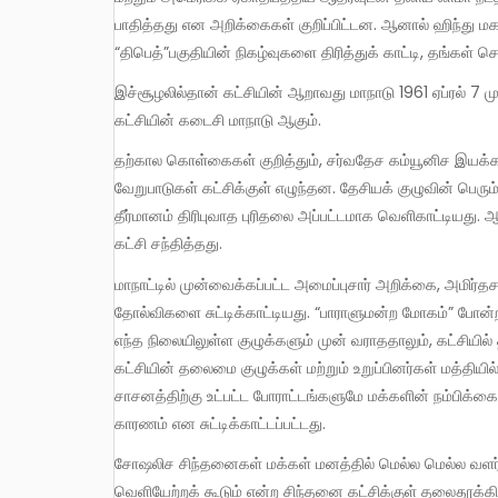
பாதித்தது என அறிக்கைகள் குறிப்பிட்டன. ஆனால் ஹிந்து ம
“திபெத்”பகுதியின் நிகழ்வுகளை திரித்துக் காட்டி, தங்கள் 
இச்சூழலில்தான் கட்சியின் ஆறாவது மாநாடு 1961 ஏப்ரல் 7 முதல் 16 வரை விஜயவாடா நகரில் நடைபெற்றது. இதுவே ஒன்றுபட்ட
கட்சியின் கடைசி மாநாடு ஆகும்.
தற்கால கொள்கைகள் குறித்தும், சர்வதேச கம்யூனிச இயக்கம் சந்திக்கும் தத்துவார்த்த சவால்கள் குறித்தும் மிக முக்கியமான
வேறுபாடுகள் கட்சிக்குள் எழுந்தன. தேசியக் குழுவின் பெரும
தீர்மானம் திரிபுவாத புரிதலை அப்பட்டமாக வெளிகாட்டியது
கட்சி சந்தித்தது.
மாநாட்டில் முன்வைக்கப்பட்ட அமைப்புசார் அறிக்கை, அமிர்தசரஸ் மாநாட்டின் முடிவுகளை நடைமுறைப்படுத்துவதில் ஏற்பட்ட
தோல்விகளை சுட்டிக்காட்டியது. “பாராளுமன்ற மோகம்” போன்
எந்த நிலையிலுள்ள குழுக்களும் முன் வராததாலும், கட்சி
கட்சியின் தலைமை குழுக்கள் மற்றும் உறுப்பினர்கள் மத்தி
சாசனத்திற்கு உட்பட்ட போராட்டங்களுமே மக்களின் நம்பிக்க
காரணம் என சுட்டிக்காட்டப்பட்டது.
சோஷலிச சிந்தனைகள் மக்கள் மனத்தில் மெல்ல மெல்ல வளர்ந்தால், மெல்ல மெல்ல காங்கிரஸ் அரசாங்கத்தை இடதுசாரி கட்சிகள்
வெளியேற்றக் கூடும் என்ற சிந்தனை கட்சிக்குள் தலைதூக்கியத