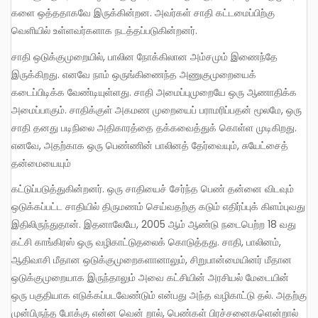
களை ஒத்ததாகவே இருக்கின்றன. அவர்கள் சாதி கட்டமைப்பிற்கு
வெளியில் உள்ளவர்களாக நடத்தப்படுகின்றனர்.
சாதி ஒடுக்குமுறையில், பாலின நோக்கிலான அம்சமும் இணைந்தே
இருக்கிறது. எனவே நாம் ஒருங்கிணைந்த அணுகுமுறையைக்
கடைப்பிடிக்க வேண்டியுள்ளது. சாதி அமைப்புமுறையே ஒரு ஆணாதிக்க
அமைப்பாகும். சாதிக்குள் அகமண முறையைப் பராமரிப்பதன் மூலமே, ஒரு
சாதி தனது படிநிலை அதிகாரத்தை தக்கவைத்துக் கொள்ள முடிகிறது.
எனவே, அதற்காக ஒரு பெண்ணின் பாலினத் தேர்வையும், சுயேட்சைத்
தன்மையையும்
கட்டுப்படுத்துகின்றனர். ஒரு சாதியைச் சேர்ந்த பெண் தன்னை விடவும்
ஒடுக்கப்பட்ட சாதியில் திருமணம் செய்வதற்கு கடும் எதிர்ப்புக் கிளம்புவது
இதிலிருந்துதான். இதனாலேயே, 2005 ஆம் ஆண்டு நடைபெற்ற 18 வது
கட்சி காங்கிரஸ் ஒரு வழிகாட்டுதலைக் கொடுத்தது. சாதி, பாலினம்,
ஆதிவாசி மீதான ஒடுக்குமுறைகளானாலும், சிறுபான்மையினர் மீதான
ஒடுக்குமுறையாக இருந்தாலும் அவை கட்சியின் அரசியல் மேடையின்
ஒரு பகுதியாக எடுக்கப்படவேண்டும் என்பது அந்த வழிகாட்டு தல். அதற்கு
முன்பிருந்த போக்கு என்ன வென் றால், பெண்கள் பிரச்சனைகளென்றால்