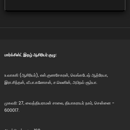
மார்க்சிஸ்ட் இதழ் ஆசிரியர் குழு:
உ.வாசுகி (ஆசிரியர்), என்.குணசேகரன், வெங்கடேஷ் ஆத்ரேயா,
இரா.சிந்தன், வீ.பா.கணேசன், ச.லெனின், அபிநவ் சூர்யா.
முகவரி: 27, வைத்தியராமன் சாலை, தியாகராயர் நகர், சென்னை -
600017.