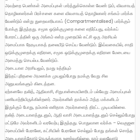
அவற்றை பெண்கள் அமைப்புகள் பார்த்துக்கொள்ள வேண் டும், விவசாயத்
தொழிலாளர்கள் பிரச்சனை களை விவசாயத் தொழிலாளர் சங்கம் பார்க்க
வேண்டும் என்று துறைவாரியாகப் (Compartmentalised) பார்க்கும்
போக்கு இருந்தது. சமூக ஒடுக்குமுறை களை எதிர்ப்பது, வர்க்கப்
போராட்டத்தின் ஒரு அங்கம் என்ற முறையில் கட்சி ஒரு அரசியல்
அமைப்பாக நேரடியாகத் தலையீடு செய்ய வேண்டும். இவ்வகையில், சாதி
ஒடுக்குமுறைக்கு எதிரான, சமூக ஒடுக்குமுறைக்கு எதிரான மேடையை
அமைத்து செயல்படவேண்டும்.
அடையாள அரசியலும், நமது உத்தியும்
இந்தப் புரிதலை அமலாக்க முயலும்போது நமக்கு வேறு சில
அனுபவங்களும் கிடைத்தன.
ஏற்கனவே தலித், ஆதிவாசி, சிறுபான்மையினரிடம் பல்வேறு அமைப்புகள்
பணியாற்றியிருக்கின்றனர். அவர்களின் தாக்கம் அந்த மக்களிடம்
இருக்கும் போது, நம்மால் எளிதாக அவர்களைத் திரட்ட முடியவில்லை.
தலித் அடையாளத்துடனும், ஆதி வாசி அடையாளத்துடனும் செல்லும்போது
மட்டுமே அவர்களிடம் வரவேற்பு இருந்தது. பொதுவான வர்க்க – வெகுஜன
அமைப்பின் பேராலோ, கட்சியின் பேராலோ செல்லும் போது தங்கள் சொந்த
அடையாளத்தோடு நெருக்கமாக உணர்வதில்லை. நாம் வலுவோடு