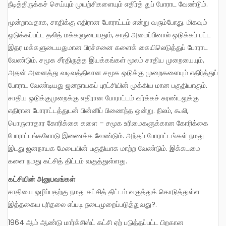
நீடித்திருக்கச் செய்யும் முயற்சிகளையும் எதிர்த் துப் போராட வேண்டும்.
மூன்றாவதாக, சாதிக்கு எதிரான போராட்டம் என்று வரும்போது. மிகவும்
ஒடுக்கப்பட்ட தலித் மக்களுடையதும், சாதி அமைப்பினால் ஒடுக்கப் பட்ட
இதர மக்களுடையதுமான பிரச்சனை களைக் கையிலெடுத்துப் போராட
வேண்டும். சமூக சீர்திருத்த இயக்கங்கள் மூலம் சாதிய முறையையும்,
அதன் அனைத்து வடிவத்திலான சமூக ஒடுக்கு முறைகளையும் எதிர்த்துப்
போராட வேண்டியது ஜனநாயகப் புரட்சியின் முக்கிய மான பகுதியாகும்.
சாதிய ஒடுக்குமுறைக்கு எதிரான போராட்டம் வர்க்கச் சுரண்டலுக்கு
எதிரான போராட்டத்துடன் பின்னிப் பிணைந்த ஒன்று. நிலம், கூலி,
பொருளாதார கோரிக்கை களை – சமூக உரிமைகளுக்கான கோரிக்கை
போராட்டங்களோடு இணைக்க வேண்டும். அந்தப் போராட்டங்கள் நமது
இடது ஜனநாயக மேடையின் பகுதியாக மாற்ற வேண்டும். இக்கடமை
களை நமது கட்சித் திட்டம் வகுத்துள்ளது.
கட்சியின் அனுபவங்கள்
சாதியை ஒழிப்பதற்கு நமது கட்சித் திட்டம் வகுத்துக் கொடுத்துள்ள
இத்தகைய புரிதலை எப்படி நடைமுறைப்படுத்துவது?.
1964 ஆம் ஆண்டு மார்க்சிஸ்ட் கட்சி ஏற் படுத்தப்பட்ட பிறகான