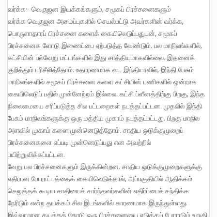
வர்க்க- வெகுஜன இயக்கங்களும், சமூகப் பிரச்சனைகளும்
வர்க்க வெகுஜன அமைப்புகளில் செயல்பட்டு அவர்களின் வர்க்க,
பொருளாதாரப் பிரச்சனை களைக் கையிலெடுப்பதுடன், சமூகப்
பிரச்சனைக ளோடு இணைப்பை ஏற்படுத்த வேண்டும். பல மாநிலங்களில்,
கட்சியின் பல்வேறு மட்டங்களில் இது சாத்தியமாகவில்லை. இதனைக்
குறித்தும் பரிசீலித்தோம். உதாரணமாக வட இந்தியாவில், இந்தி பேசும்
மாநிலங்களில் சமூகப் பிரச்சனை களை கட்சியின் பணிகளில் ஒன்றாக
கையிலெடுப் பதில் முன்னேற்றம் இல்லை. கட்சி ப்ளீனத்திற்கு பிறகு, இந்த
நிலைமையை சரிப்படுத்த சில பட்டறைகள் நடத்தப்பட்டன. முதலில் இந்தி
பேசும் மாநிலங்களுக்கு ஒரு மத்திய முகாம் நடத்தப்பட்டது. பிறகு மாநில
அளவில் முகாம் களை முன்னெடுத்தோம். சாதிய ஒடுக்குமுறைப்
பிரச்சனைகளை எப்படி முன்னெடுப்பது என அவற்றில்
பயிற்றுவிக்கப்பட்டன.
வேறு பல பிரச்சனைகளும் இருக்கின்றன. சாதிய ஒடுக்குமுறைகளுக்கு
எதிரான போராட்டத்தைக் கையிலெடுத்தால், அப்பகுதியில் ஆதிக்கம்
செலுத்தக் கூடிய சாதியைச் சார்ந்தவர்களின் எதிர்ப்பைச் சந்திக்க
நேரிடும் என்ற தயக்கம் சில இடங்களில் காரணமாக இருந்துள்ளது.
இவ்வாறான தயக்கத் தோடு ஒரு பிரச்சனையை எடுத்துப் போராடும் உறுதி