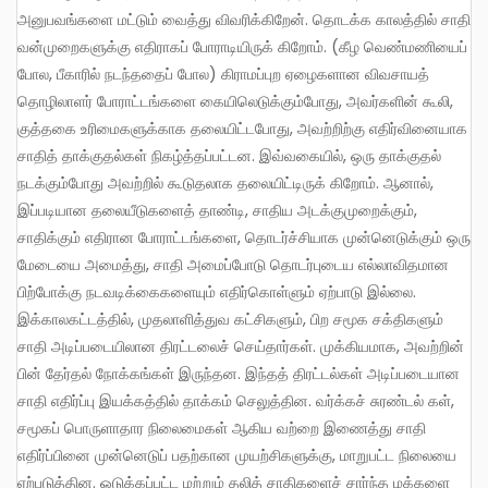
அனுபவங்களை மட்டும் வைத்து விவரிக்கிறேன். தொடக்க காலத்தில் சாதி
வன்முறைகளுக்கு எதிராகப் போராடியிருக் கிறோம். (கீழ வெண்மணியைப்
போல, பீகாரில் நடந்ததைப் போல) கிராமப்புற ஏழைகளான விவசாயத்
தொழிலாளர் போராட்டங்களை கையிலெடுக்கும்போது, அவர்களின் கூலி,
குத்தகை உரிமைகளுக்காக தலையிட்டபோது, அவற்றிற்கு எதிர்வினையாக
சாதித் தாக்குதல்கள் நிகழ்த்தப்பட்டன. இவ்வகையில், ஒரு தாக்குதல்
நடக்கும்போது அவற்றில் கூடுதலாக தலையிட்டிருக் கிறோம். ஆனால்,
இப்படியான தலையீடுகளைத் தாண்டி, சாதிய அடக்குமுறைக்கும்,
சாதிக்கும் எதிரான போராட்டங்களை, தொடர்ச்சியாக முன்னெடுக்கும் ஒரு
மேடையை அமைத்து, சாதி அமைப்போடு தொடர்புடைய எல்லாவிதமான
பிற்போக்கு நடவடிக்கைகளையும் எதிர்கொள்ளும் ஏற்பாடு இல்லை.
இக்காலகட்டத்தில், முதலாளித்துவ கட்சிகளும், பிற சமூக சக்திகளும்
சாதி அடிப்படையிலான திரட்டலைச் செய்தார்கள். முக்கியமாக, அவற்றின்
பின் தேர்தல் நோக்கங்கள் இருந்தன. இந்தத் திரட்டல்கள் அடிப்படையான
சாதி எதிர்ப்பு இயக்கத்தில் தாக்கம் செலுத்தின. வர்க்கச் சுரண்டல் கள்,
சமூகப் பொருளாதார நிலைமைகள் ஆகிய வற்றை இணைத்து சாதி
எதிர்ப்பினை முன்னெடுப் பதற்கான முயற்சிகளுக்கு, மாறுபட்ட நிலையை
ஏற்படுத்தின. ஒடுக்கப்பட்ட மற்றும் தலித் சாதிகளைச் சார்ந்த மக்களை