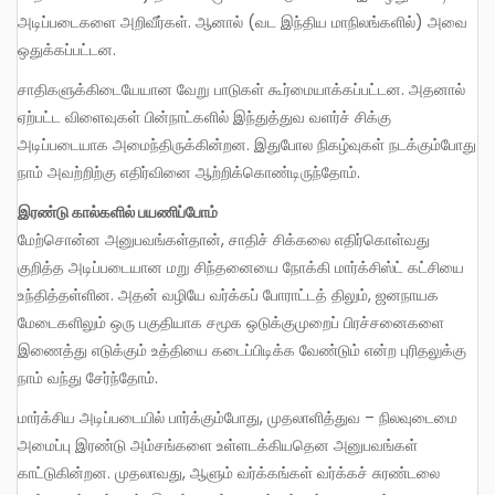
அடிப்படைகளை அறிவீர்கள். ஆனால் (வட இந்திய மாநிலங்களில்) அவை
ஒதுக்கப்பட்டன.
சாதிகளுக்கிடையேயான வேறு பாடுகள் கூர்மையாக்கப்பட்டன. அதனால்
ஏற்பட்ட விளைவுகள் பின்நாட்களில் இந்துத்துவ வளர்ச் சிக்கு
அடிப்படையாக அமைந்திருக்கின்றன. இதுபோல நிகழ்வுகள் நடக்கும்போது
நாம் அவற்றிற்கு எதிர்வினை ஆற்றிக்கொண்டிருந்தோம்.
இரண்டு கால்களில் பயணிப்போம்
மேற்சொன்ன அனுபவங்கள்தான், சாதிச் சிக்கலை எதிர்கொள்வது
குறித்த அடிப்படையான மறு சிந்தனையை நோக்கி மார்க்சிஸ்ட் கட்சியை
உந்தித்தள்ளின. அதன் வழியே வர்க்கப் போராட்டத் திலும், ஜனநாயக
மேடைகளிலும் ஒரு பகுதியாக சமூக ஒடுக்குமுறைப் பிரச்சனைகளை
இணைத்து எடுக்கும் உத்தியை கடைப்பிடிக்க வேண்டும் என்ற புரிதலுக்கு
நாம் வந்து சேர்ந்தோம்.
மார்க்சிய அடிப்படையில் பார்க்கும்போது, முதலாளித்துவ – நிலவுடைமை
அமைப்பு இரண்டு அம்சங்களை உள்ளடக்கியதென அனுபவங்கள்
காட்டுகின்றன. முதலாவது, ஆளும் வர்க்கங்கள் வர்க்கச் சுரண்டலை