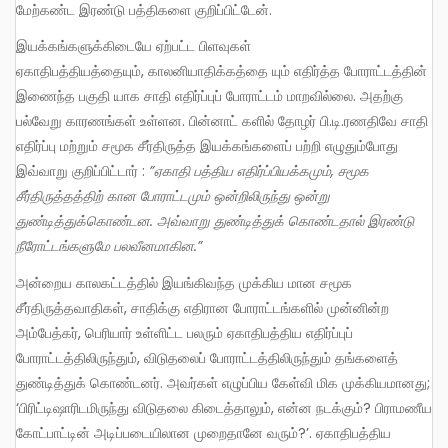
மேற்கண்ட இரண்டு பத்திகளை குறிப்பிட்டேன்.
இயக்கங்களுக்கிடையே ஏற்பட்ட பிளவுகள்
ஏகாதிபத்தியத்தையும், காலனியாதிக்கத்தை யும் எதிர்த்த போராட்டத்தின்
இணைந்த பகுதி யாக சாதி எதிர்ப்புப் போராட்டம் மாறவில்லை. அதற்கு
பல்வேறு காரணங்கள் உள்ளன. பின்னாட் களில் தோழர் பி.டி.ரணதிவே சாதி
எதிர்ப்பு மற்றும் சமூக சீர்திருத்த இயக்கங்களைப் பற்றி எழுதும்போது
இவ்வாறு குறிப்பிட்டார் :
”ஏகாதி பத்திய எதிர்ப்பியக்கமும், சமூக
சீர்திருத்தத்திற் கான போராட்டமும் ஒன்றிலிருந்து ஒன்று
துண்டித்துக்கொண்டன. அவ்வாறு துண்டித்துக் கொண்டதால் இரண்டு
நீரோட்டங்களுமே பலவீனமாகின.”
அன்றைய காலகட்டத்தில் இயங்கிவந்த முக்கிய மான சமூக
சீர்திருத்தவாதிகள், சாதிக்கு எதிரான போராட்டங்களில் முன்னின்ற
அம்பேத்கர், பெரியார் உள்ளிட்ட பலரும் ஏகாதிபத்திய எதிர்ப்புப்
போராட்டத்திலிருந்தும், விடுதலைப் போராட்டத்திலிருந்தும் தங்களைத்
துண்டித்துக் கொண்டனர். அவர்கள் எழுப்பிய கேள்வி மிக முக்கியமானது;
‘பிரிட்டிஷாரிடமிருந்து விடுதலை கிடைத்தாலும், என்ன நடக்கும்? பிராமணீய
கோட்பாட்டின் அடிப்படையிலான முறைதானே வரும்?’. ஏகாதிபத்திய