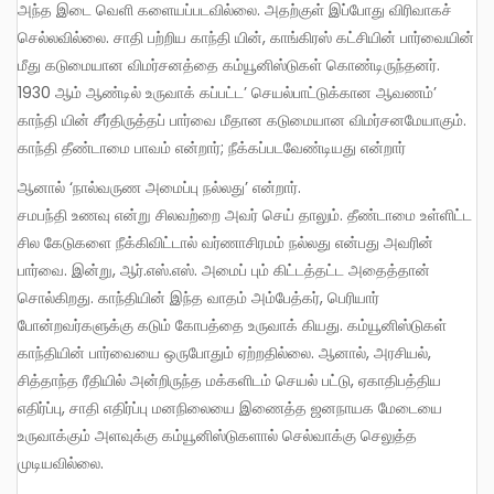
அந்த இடை வெளி களையப்படவில்லை. அதற்குள் இப்போது விரிவாகச்
செல்லவில்லை. சாதி பற்றிய காந்தி யின், காங்கிரஸ் கட்சியின் பார்வையின்
மீது கடுமையான விமர்சனத்தை கம்யூனிஸ்டுகள் கொண்டிருந்தனர்.
1930 ஆம் ஆண்டில் உருவாக் கப்பட்ட’ செயல்பாட்டுக்கான ஆவணம்’
காந்தி யின் சீர்திருத்தப் பார்வை மீதான கடுமையான விமர்சனமேயாகும்.
காந்தி தீண்டாமை பாவம் என்றார்; நீக்கப்படவேண்டியது என்றார்
ஆனால் ‘நால்வருண அமைப்பு நல்லது’ என்றார்.
சமபந்தி உணவு என்று சிலவற்றை அவர் செய் தாலும். தீண்டாமை உள்ளிட்ட
சில கேடுகளை நீக்கிவிட்டால் வர்ணாசிரமம் நல்லது என்பது அவரின்
பார்வை. இன்று, ஆர்.எஸ்.எஸ். அமைப் பும் கிட்டத்தட்ட அதைத்தான்
சொல்கிறது. காந்தியின் இந்த வாதம் அம்பேத்கர், பெரியார்
போன்றவர்களுக்கு கடும் கோபத்தை உருவாக் கியது. கம்யூனிஸ்டுகள்
காந்தியின் பார்வையை ஒருபோதும் ஏற்றதில்லை. ஆனால், அரசியல்,
சித்தாந்த ரீதியில் அன்றிருந்த மக்களிடம் செயல் பட்டு, ஏகாதிபத்திய
எதிர்ப்பு, சாதி எதிர்ப்பு மனநிலையை இணைத்த ஜனநாயக மேடையை
உருவாக்கும் அளவுக்கு கம்யூனிஸ்டுகளால் செல்வாக்கு செலுத்த
முடியவில்லை.