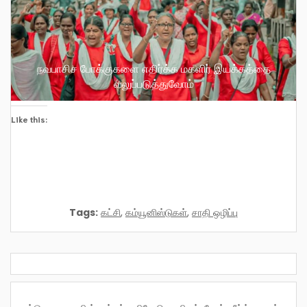
நவபாசிச போக்குகளை எதிர்க்க மகளிர் இயக்கத்தை
வலுப்படுத்துவோம்
Like this:
Tags:
கட்சி
,
கம்யூனிஸ்டுகள்
,
சாதி ஒழிப்பு