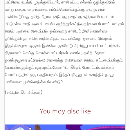
புரட்சியை நடத்தி முடித்துவிட்டால், சாதி உட்பட எல்லாம் ஒழிந்துவிடும்
என்று பழைய வாதங்களை நம்பிக்கொண்டிருப்பது தவறு. நாம்
முன்னெடுப்பது தலித் மீதான ஒடுக்குமுறைக்கு எதிரான போராட்டம்
மட்டுமல்ல. சாதி அமைப் பையே ஒழித்துக்கட்டுவதற்கான போராட்டமா கும்.
சாதிப் படிநிலை அமைப்பில், ஒவ்வொரு சாதியும் இன்னொன்றை
ஒடுக்குகிறது. தலித் சாதிகளிலும் கூட பல்வேறு துணைப் பிரிவுகள்
இருக்கின்றன. ஒருவர் இன்னொருவரோடு அமர்ந்து சாப்பிடமாட்டார்கள்;
திருமணம் செய்து கொள்ளமாட்டார்கள். எனவே, தலித் மீதான
ஒடுக்குமுறை மட்டுமல்ல; அனைத்து அநீதியான சாதிய கட்டமைப்பிற்கும்,
நியாயங்களுக்கும் முடிவுகட்டவேண்டும். இந்தப் போராட்டம், வர்க்கப்
போராட்டத்தின் ஒரு பகுதியாகும். இந்தப் புரிதலுடன் களத்தில் நமது
பணிகளை முன்னெடுக்க வேண்டும்.
(தமிழில்: இரா.சிந்தன்)
You may also like