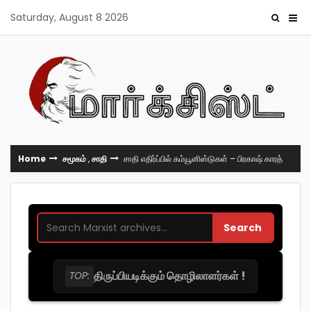
Skip
Saturday, August 8 2026
to
content
Home
சமூகம்
,
சாதி
சாதி எதிர்ப்பில் கம்யூனிஸ்டுகள் – பிரகாஷ் காரத்
Search
திருப்பியடிக்கும் தொழிலாளர்கள் !
TOP: