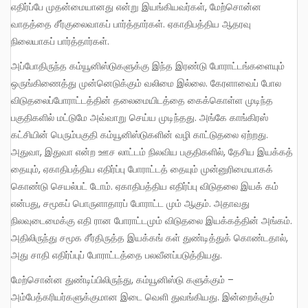
எதிர்ப்பே முதன்மையானது என்று இயங்கியவர்கள், மேற்சொன்ன
வாதத்தை சீர்குலைவாகப் பார்த்தார்கள். ஏகாதிபத்திய ஆதரவு
நிலையாகப் பார்த்தார்கள்.
அப்போதிருந்த கம்யூனிஸ்டுகளுக்கு இந்த இரண்டு போராட்டங்களையும்
ஒருங்கிணைத்து முன்னெடுக்கும் வலிமை இல்லை. கேரளாவைப் போல
விடுதலைப்போராட்டத்தின் தலைமையிடத்தை கைக்கொள்ள முடிந்த
பகுதிகளில் மட்டுமே அவ்வாறு செய்ய முடிந்தது. அங்கே காங்கிரஸ்
கட்சியின் பெரும்பகுதி கம்யூனிஸ்டுகளின் வழி காட்டுதலை ஏற்றது.
அதுவா, இதுவா என்ற ஊச லாட்டம் நிலவிய பகுதிகளில், தேசிய இயக்கத்
தையும், ஏகாதிபத்திய எதிர்ப்பு போராட்டத் தையும் முன்னுரிமையாகக்
கொண்டு செயல்பட் டோம். ஏகாதிபத்திய எதிர்ப்பு விடுதலை இயக் கம்
என்பது, சமூகப் பொருளாதாரப் போராட்ட மும் ஆகும். அதாவது
நிலவுடைமைக்கு எதி ரான போராட்டமும் விடுதலை இயக்கத்தின் அங்கம்.
அதிலிருந்து சமூக சீர்திருத்த இயக்கங் கள் துண்டித்துக் கொண்டதால்,
அது சாதி எதிர்ப்புப் போராட்டத்தை பலவீனப்படுத்தியது.
மேற்சொன்ன துண்டிப்பிலிருந்து, கம்யூனிஸ்டு களுக்கும் –
அம்பேத்கரியர்களுக்குமான இடை வெளி துவங்கியது. இன்றைக்கும்