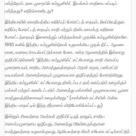
பார்த்தோம். நடைமுறையில் கம்யூனிஸ்ட் இயக்கம் சாதியை எப்படிப்
பார்த்தது? எதிர்கொண்டது?
இந்தியாவில் ஏகாதிபத்திய எதிர்ப்புப் போராட்டத் தையும், நிலப்பிரபுத்துவ
எதிர்ப்பு போராட்டத் தையும், சாதி மற்றும் தீண்டாமைக்கு எதிரான
போராட்டத்தையும் இணைத்துப் பார்த்தவர்கள் முதலில் கம்யூனிஸ்டுகளே.
1930 களில் இந்திய கம்யூனிஸ்டுகள் உருவாக்கிய முதல் திட்ட ஆவண
மான, வரைவு செயல்பாட்டுக்கான மேடை என்ற ஆவணத்தில் இவ்வாறு
குறிப்பிட்டுள்ளனர்
“இந்திய கம்யூனிஸ்ட் கட்சியானது சாதி அமைப்பு
முறையையும், சாதிய அசமத்துவத்தையும் அதன் சமூக, பண்பாட்டு
வடிவங்கள் அனைத்தையும் முழுமையாக ஒழிப்பதற்குப் போராடுகிறது.
இந்திய கம்யூனிஸ்ட் கட்சியானது தீண்டப்படா தார் எனப்படும் உழைக்கும்
மக்கள் மற்றும் சுரண்டப் படும் அனைத்து மக்களின் முழுமையான, பூரண
சமத்துவத்திற்காகவும் உழைக்கிறது.”
(காங்கிரஸ் கட்சியின் அகில
இந்திய மாநாட்டில் இந்த தீர்மானம் விநியோகிக்கப்பட்டது)
இன்னும் சிலவற்றை அவர்கள் குறிப்பிட்டிருந் தாலும், சாதிய
அமைப்புமுறையை ஒழிப்பது, அனைத்து பிரிவினருக்குமான
சமத்துவத்தை உருவாக்குவது ஆகியவற்றை மிகச் சரியாக சுட்டிக்காட்டும்