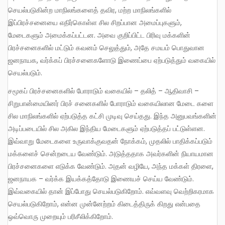
செயல்படுகின்ற மாநிலங்களைத் தவிர, மற்ற மாநிலங்களில்
இப்பிரச்சனையை எதிர்கொள்ள சில சிறப்பான அமைப்புகளும்,
மேடைகளும் அமைக்கப்பட்டன. அவை குறிப்பிட்ட பிரிவு மக்களின்
பிரச்சனைகளில் மட்டும் கவனம் செலுத்தும், அதே சமயம் பொதுவான
ஜனநாயக, வர்க்கப் பிரச்சனைகளோடு இணைப்பை ஏற்படுத்தும் வகையில்
செயல்படும்.
சமூகப் பிரச்சனைகளில் போராடும் வகையில் – தலித் – ஆதிவாசி –
சிறுபான்மையினர் பிரச் சனைகளில் போராடும் வகையிலான மேடை களை
சில மாநிலங்களில் ஏற்படுத்த கட்சி முடிவு செய்தது. இந்த அனுபவங்களின்
அடிப்படையில் சில அகில இந்திய மேடைகளும் ஏற்படுத்தப் பட்டுள்ளன.
இவ்வாறு மேடைகளை உருவாக்குவதன் நோக்கம், முதலில் பாதிக்கப்படும்
மக்களைச் சென்றடைய வேண்டும். அடுத்ததாக அவர்களின் நியாயமான
பிரச்சனைகளை எடுக்க வேண்டும். அதன் வழியே, அந்த மக்கள் திரளை,
ஜனநாயக – வர்க்க இயக்கத்தோடு இணையச் செய்ய வேண்டும்.
இவ்வகையில் தான் இப்போது செயல்படுகிறோம். எவ்வளவு வெற்றிகரமாக
செயல்படுகிறோம், என்ன முன்னேற்றம் கிடைத்திருக் கிறது என்பதை
ஒவ்வொரு முறையும் பரிசீலிக்கிறோம்.