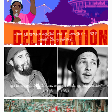
வரலாறு: ஜனநாயகத்தின் பணயக் கைதியாக, ‘33%
மகளிர் இட ஒதுக்கீடு’ !
குறிவைக்கும் அமெரிக்கா, என்ன நடக்கிறது கியூபாவில்?
(1926 – 2026 )