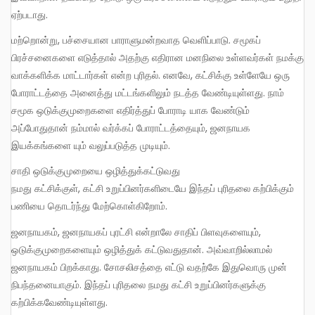
ஏற்படாது.
மற்றொன்று, பச்சையான பாராளுமன்றவாத வெளிப்பாடு. சமூகப்
பிரச்சனைகளை எடுத்தால் அதற்கு எதிரான மனநிலை உள்ளவர்கள் நமக்கு
வாக்களிக்க மாட்டார்கள் என்ற புரிதல். எனவே, கட்சிக்கு உள்ளேயே ஒரு
போராட்டத்தை அனைத்து மட்டங்களிலும் நடத்த வேண்டியுள்ளது. நாம்
சமூக ஒடுக்குமுறைகளை எதிர்த்துப் போராடி யாக வேண்டும்
அப்போதுதான் நம்மால் வர்க்கப் போராட்டத்தையும், ஜனநாயக
இயக்கங்களை யும் வலுப்படுத்த முடியும்.
சாதி ஒடுக்குமுறையை ஒழித்துக்கட்டுவது
நமது கட்சிக்குள், கட்சி உறுப்பினர்களிடையே இந்தப் புரிதலை கற்பிக்கும்
பணியை தொடர்ந்து மேற்கொள்கிறோம்.
ஜனநாயகம், ஜனநாயகப் புரட்சி என்றாலே சாதிப் பிளவுகளையும்,
ஒடுக்குமுறைகளையும் ஒழித்துக் கட்டுவதுதான். அவ்வாறில்லாமல்
ஜனநாயகம் பிறக்காது. சோசலிசத்தை எட்டு வதற்கே இதுவொரு முன்
நிபந்தனையாகும். இந்தப் புரிதலை நமது கட்சி உறுப்பினர்களுக்கு
கற்பிக்கவேண்டியுள்ளது.