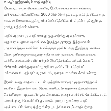
21 ஆம் நூற்றாண்டில் சாதி எதிர்ப்பு
இன்றைய சமூக நிலைமைகளில், இப்பிரச்சனை களை எவ்வாறு
எதிர்கொள்ளப்போகிறோம். 2000 ஆம் ஆண்டில் நமது கட்சித் திட்டத்தை
சமகால நிலைமைகளுக்கு ஏற்ப மேம்படுத்தினோம். அதில் சாதி குறித்த
மூன்று பத்திகள் உள்ளன.
அதில் முதலாவது சாதி என்பது ஒரு ஒடுக்கு முறைக்கான,
அதிகாரப்படிநிலை அமைப்பாக இருந்துவருகிறது. இந்தியாவில்
முதலாளித்துவ வளர்ச்சிப் போக்குக்கு முன்பே அது இருந்தது. எனவே,
அந்த ஒடுக்குமுறைகளுக்கு எதிராகவும், தங்களை நிலைமைகளை
மாற்றியமைக்கவும் தலித் மற்றும் பிற்படுத்தப்பட்ட மக்கள் போராடு
கின்றனர். ஒடுக்குமுறைக்கு எதிராக தலித், பிற் படுத்தப்பட்ட
மக்களிடையே ஏற்படும் எழுச்சி யில், ஜனநாயக உள்ளடக்கம் உள்ளது.
இரண்டாவது, சாதியைப் பயன்படுத்திக்கொள்ளும் முதலாளித்துவக்
கட்சிகள் இருக்கின்றன. அவை, சாதியப் பிளவுகளை நீடித்திருக்கச்
செய்கின்றன. முதலாளித்துவ அமைப்பும் தனது வளர்ச்சிப் போக்கில், சாதி
அமைப்புக்கு இடமளிக்கிறது. எனவே நமது சமூகத்தை சாதி
அடிப்படையில் பிளவுபடுத்துகின்ற முயற்சிகளையும், சாதியத்தை