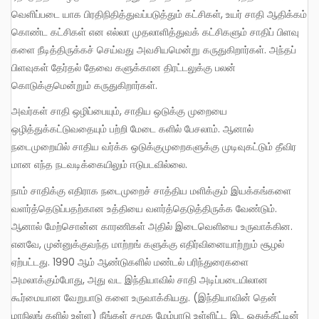
வெளிப்படை யாக பிரதிநிதித்துவப்படுத்தும் கட்சிகள், உயர் சாதி ஆதிக்கம்
கொண்ட கட்சிகள் என எல்லா முதலாளித்துவக் கட்சிகளும் சாதிப் பிளவு
களை நீடித்திருக்கச் செய்வது அவசியமென்று கருதுகிறார்கள். அந்தப்
பிளவுகள் தேர்தல் தேவை களுக்கான திரட்டலுக்கு பலன்
கொடுக்குமென்றும் கருதுகிறார்கள்.
அவர்கள் சாதி ஒழிப்பையும், சாதிய ஒடுக்கு முறையை
ஒழித்துக்கட்டுவதையும் பற்றி மேடை களில் பேசலாம். ஆனால்
நடைமுறையில் சாதிய வர்க்க ஒடுக்குமுறைகளுக்கு முடிவுகட்டும் தீவிர
மான எந்த நடவடிக்கையிலும் ஈடுபடவில்லை.
நாம் சாதிக்கு எதிராக நடைமுறைச் சாத்திய மளிக்கும் இயக்கங்களை
வளர்த்தெடுப்பதற்கான உத்தியை வளர்த்தெடுத்திருக்க வேண்டும்.
ஆனால் மேற்சொன்ன காரணிகள் அதில் இடைவெளியை உருவாக்கின.
எனவே, முன்னுக்குவந்த மாற்றங் களுக்கு எதிர்வினையாற்றும் சூழல்
ஏற்பட்டது. 1990 ஆம் ஆண்டுகளில் மண்டல் பரிந்துரைகளை
அமலாக்கும்போது, அது வட இந்தியாவில் சாதி அடிப்படையிலான
கூர்மையான வேறுபாடு களை உருவாக்கியது. (இந்தியாவின் தென்
மாநிலங் களில் உள்ள) நீங்கள் சமூக மேம்பாடு உள்ளிட்ட இட ஒதுக்கீட்டின்