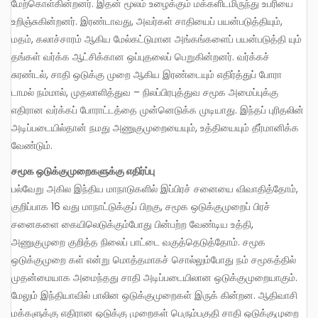
மேற்கொள்கின்றனர். இதன் மூலம் உழைக்கும் மக்களிடமிருந்து உபரியை
உறிஞ்சுகின்றனர். இரண்டாவது, அவர்கள் சாதியைப் பயன்படுத்தியும்,
மதம், கலாச்சாரம் ஆகிய மேல்கட்டுமான அங்கங்களைப் பயன்படுத்தி யும்
தங்கள் வர்க்க ஆட்சிக்கான ஒப்புதலைப் பெறுகின்றனர். வர்க்கச்
சுரண்டல், சாதி ஒடுக்கு முறை ஆகிய இரண்டையும் எதிர்த்துப் போரா
டாமல் நம்மால், முதலாளித்துவ – நிலப்பிரபுத்துவ சமூக அமைப்புக்கு
எதிரான வர்க்கப் போராட்டத்தை முன்னெடுக்க முடியாது. இந்தப் புரிதலின்
அடிப்படையில்தான் நமது அணுகுமுறையையும், உத்தியையும் தீர்மானிக்க
வேண்டும்.
சமூக ஒடுக்குமுறைகளுக்கு எதிர்ப்பு
பல்வேறு அகில இந்திய மாநாடுகளில் இப்பிரச் சனையை விவாதித்தோம்,
குறிப்பாக 16 வது மாநாட்டுக்குப் பிறகு, சமூக ஒடுக்குமுறைப் பிரச்
சனைகளை கையிலெடுக்கும்போது பின்பற்ற வேண்டிய உத்தி,
அணுகுமுறை குறித்த நிலைப் பாட்டை வகுத்தெடுத்தோம். சமூக
ஒடுக்குமுறை கள் என்று மொத்தமாகச் சொல்லும்போது நம் சமூகத்தில்
முதன்மையாக அமைந்தது சாதி அடிப்படையிலான ஒடுக்குமுறையாகும்.
மேலும் இந்தியாவில் பாலின ஒடுக்குமுறைகள் இருக் கின்றன. ஆதிவாசி
மக்களுக்கு எதிரான ஒடுக்கு முறைகள் பெரும்பகுதி சாதி ஒடுக்குமுறை