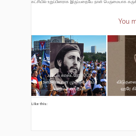
கட்சியில் உறுப்பினராக இருப்பதையே நான் பெருமையாக கருக
You m
ஃபிடல் காஸ்ட்ரோ 100:
உண்மையான முன்னேற்றம்
விடுதலைப
எனும் சகாப்தம்
ஹரே க
Like this: