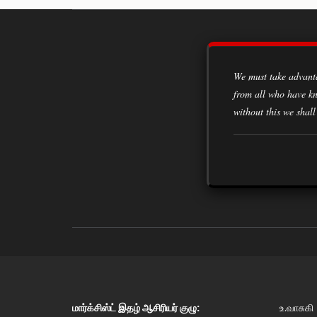
We must take advantage of every opportunity to acquire knowledge, to learn from the experiences of all classes of society,
from all who have kn
without this we shall
மார்க்சிஸ்ட் இதழ் ஆசிரியர் குழு:
உ.வாசுகி