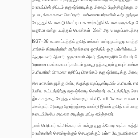
அமைப்பின் திட்டம் தனுஷ்கோடிக்கு மிகவும் பிடித்திருந்தத
நடவடிக்கைகளை செய்தார். பண்ணையார்களின் வற்புறுத்த
சேர்த்துக்கொண்டு வெட்டியாக ஊர்சுற்றிக்கொண்டிருக்கிற
வருமோ என்று பயந்தும் பெண்கள் இவர் மீது வெறுப்படைந்தத
1937-38 காலகட்டத்தில் தலித் மக்கள் வள்ளுவக்குடி வாத்தியார் பெத்தபெருமாள் என்பவரை கொண்டு தனுஷ்கோடி வசிக்கும்
பாங்கல் கிராமத்தின் ஆற்றங்கரை ஓரத்தில் ஒரு பள்ளிக்கூடம் 
ஆதரவாளர் ஆவார். ஒருசமயம் அவர் திருவாருரில் பெரியார் 
பிராமண பண்ணையார்களிடம் தனது தந்தையும் தாயும் பண்ண
பெரியாரின் பிராமண எதிர்ப்பு பிரசங்கம் தனுஷ்கோடிக்கு மிகவும்
சில மாதங்களுக்கு பின்பு திருத்துறைப்பூண்டியில் பெரியார், ஈவிகே சம்பத், எம்ஆர்.ராதா, அண்ணாத்துரை, நெடுஞ்செழியன் ஆகியோர்
பேசிய கூட்டத்திற்கு தனுஷ்கோடி சென்றார். கூட்டத்திற்கு ச
இயக்கத்தை சேர்ந்த சன்னாவூர் பக்கிரிசாமி பிள்ளை டீ கடைய
சென்றார். அவரது தோற்றத்தை கண்டு இவன் தலித் என்பதை உண
கடையிலேயே அவரை அடித்து புரட்டி எடுத்தனர்.
நான் பெரியார் கட்சிக்காரான் என்று தனுஷ்கோடி உரக்க கத்தினார். என்னடா பெரியார் கட்சி என்று இன்னும் வேகமாக அடித்தனர்.
அவர்களின் சொல்லுக்கும் செயலுக்கும் உள்ள வேறுபாடுகளை 