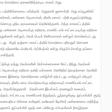
மை கொடுமை தலைவிரித்தாடிய காலம் அது.
லாளர்கள், பண்ணை அடிமைகள், தீண்டாமைப் பற்றி எழுதப்படுகிறது
 இன்னொரு புதிய தகவலையும் தெரிவித்தனர். அந்த காலகட்டத்தில்
பண்ணை அடிமைக்கு எதிராக, சாணிப் பால் சாட்டையடிக்கு எதிராக
துள்ளார் என்றும், அவர் பெயர் சினீவாசராவ் என்றும் சொல்லப்பட்டது.
ட்டது. கீழத் தஞ்சை மாவட்டத்தில் கொடுமை புரிவதும் பிராமண
ு எற்கனவே பெரியார் அம்பேத்கர் என்று விரும்பி சென்று நம்மை
ோசித்தார்.
்ணை அடிமைக்கு எதிராக தலித் மக்களை அணிதிரட்டுவதற்கான அவரின்
ை இல்லாத அளவிற்கான மகிழ்ச்சி ஏற்பட்டது. மாற்றமும் வீரமும்
கவும், தீண்டாமை கொடுமைக்கு எதிராகவும் சாணிப்பால் சாட்டை
ியது. அதன்பிறகுதான் தென்பரை இயக்கம், நாணலூர் கலவரம்,
ந்தம், சாட்டையடி சாணிப்பால் நிறுத்தம், பூந்தாழங்குடி துப்பாக்கிச் சூடு,
ம், கணபதியா பிள்ளை கமிஷன், வலிவலம் தேசிகர் பண்ணையை எதிர்த்த
ஞானம் துப்பாக்கிச் சூடு, என பல்வேறு சம்பவங்கள் நிகழ்ந்தன.