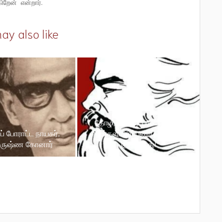
ிறேன் என்றார்.
ay also like
தோழர் பி. ஆர். பரமேஸ்வரன்
் போராட்ட நாயகர்,
அவர்கள் அர்ப்பணிப்பு அளவிட
ிருஷ்ண கோனார்
இயலாதது!