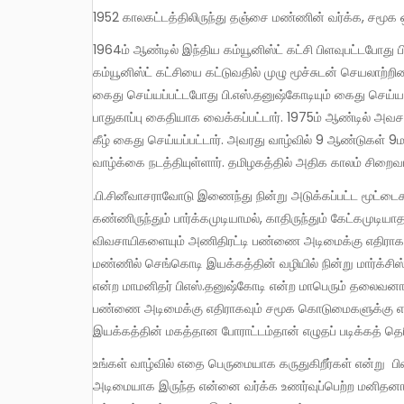
1952 காலகட்டத்திலிருந்து தஞ்சை மண்ணின் வர்க்க, சமூக
1964ம் ஆண்டில் இந்திய கம்யூனிஸ்ட் கட்சி பிளவுபட்டபோது பி.எஸ்.தனுஷ்கோடி இதரபல தோழர்களுடன் வெளியேறிவந்து மார்க்சிஸ்ட்
கம்யூனிஸ்ட் கட்சியை கட்டுவதில் முழு மூச்சுடன் செயலாற்றின
கைது செய்யப்பட்டபோது பி.எஸ்.தனுஷ்கோடியும் கைது செய்யப
பாதுகாப்பு கைதியாக வைக்கப்பட்டார். 1975ம் ஆண்டில் அவசர
கீழ் கைது செய்யப்பட்டார். அவரது வாழ்வில் 9 ஆண்டுகள்
வாழ்க்கை நடத்தியுள்ளார். தமிழகத்தில் அதிக காலம் சிறை
.பி.சினீவாசராவோடு இணைந்து நின்று அடுக்கப்பட்ட மூட்டைகளின் அடி மூட்டைகளாக இருந்த வாயிருந்தும் பேசமுடியாமல்,
கண்ணிருந்தும் பார்க்கமுடியாமல், காதிருந்தும் கேட்கமுடிய
விவசாயிகளையும் அணிதிரட்டி பண்ணை அடிமைக்கு எதிராக
மண்ணில் செங்கொடி இயக்கத்தின் வழியில் நின்று மார்க்சிஸ
என்ற மாமனிதர் பிஎஸ்.தனுஷ்கோடி என்ற மாபெரும் தலைவனா
பண்ணை அடிமைக்கு எதிராகவும் சமூக கொடுமைகளுக்கு எத
இயக்கத்தின் மகத்தான போராட்டம்தான் எழுதப் படிக்கத் தெ
உங்கள் வாழ்வில் எதை பெருமையாக கருதுகிறீர்கள் என்று பிஎஸ்.தனுஷ்கோடியிடம் கேட்டபோது எழுதப் படிக்கத் தெரியாத பண்ணை
அடிமையாக இருந்த என்னை வர்க்க உணர்வுப்பெற்ற மனிதனாக்