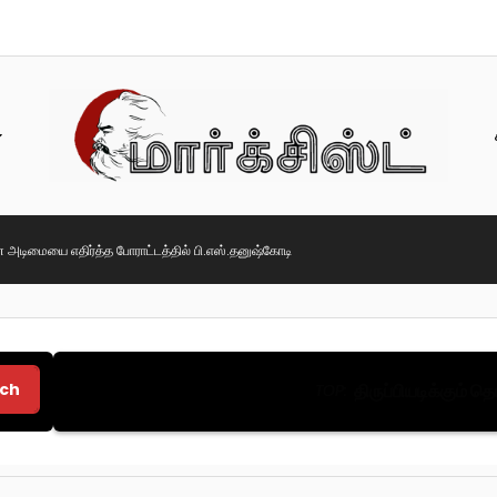
டிமையை எதிர்த்த போராட்டத்தில் பி.எஸ்.தனுஷ்கோடி
ch
திருப்பியடிக்கும் 
TOP: