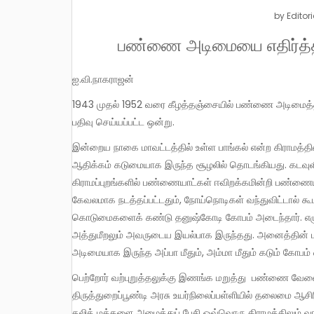
by
Editori
பண்ணை அடிமையை எதிர்த்த ப
ஐ.வி.நாகராஜன்
1943 முதல் 1952 வரை கீழத்தஞ்சையில் பண்ணை அடிமைத்தனத்திற்கு எதிராக நடைபெற்ற அனல் பறந்த போராட்டம் வரலாற்றில்
பதிவு செய்யப்பட்ட ஒன்று.
இன்றைய நாகை மாவட்டத்தில் உள்ள பாங்கல் என்ற கிராமத்தில் பிறந்த பி.எஸ்.தனுஷ்கோடியின் அரசியல் பயணம் பண்ணையார்களின்
ஆதிக்கம் கடுமையாக இருந்த சூழலில் தொடங்கியது. கடவுளின்
கிராமப்புறங்களில் பண்ணையாட்கள் ஈவிறக்கமின்றி பண்ணை
கேவலமாக நடத்தப்பட்டதும், நோய்நொடிகள் வந்துவிட்டால் கூட 
கொடுமைகளைக் கண்டு தனுஷ்கோடி கோபம் அடைந்தார். எழுதப்
அத்துமீறலும் அவருடைய இயல்பாக இருந்தது. அனைத்தின் மீ
அடிமையாக இருந்த அப்பா மீதும், அம்மா மீதும் கடும் கோபம் ஏற்
பெற்றோர் வற்புறுத்தலுக்கு இணங்க மறுத்து பண்ணை வேலைக்கு போகாமல் ஊர்சுற்றிக்கொண்டு இருந்த நேரத்தில்
திருத்துறைப்பூண்டி அரசு உயர்நிலைப்பள்ளியில் தலைமை ஆச
தலித் மக்களை அழைத்துப் பேசி ஒவ்வொரு கிராமத்திலும் வால