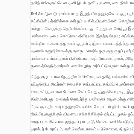
தலித் மக்களுக்கென தனி இடம், தனி குவளை, என தீண்டா
1942ம் ஆண்டு டிசம்பர் மாத இறுதியில் தனுஷ்கோடி ஒரு புதிய பத்திரிக்கையை பார்த்தார். அதுதான் ஜனசக்தி. அது கம்யூனிஸ்ட்
கட்சியின் பத்திரிக்கை என்றும் அதில் விவசாயிகள், தொழி
என்றும் அவருக்கு தெரிவிக்கப்பட்டது. அத்துடன் சேர்த்து
பண்ணையடிமை கொடுமை தீவிரமாக இருந்த நேரம.; அப்போது 
சமர்புரிய கன்னடத்து ஐயர் ஒருவர் தஞ்சை மாவட்டத்திற்கு வந்
ஆனால் தனுஷ்கோடிக்கு தனது மனதில் ஒரு குறுகுறுப்பு ஏற்ப
பண்ணையார்கள்தான் பி.சினீவாசராவும் பிராமணர்தான், அதோட
துவைத்தெடுத்தார்கள். எனவே இது சரிப்பட்டுவருமா என்று ய
அந்த குழப்பமான நேரத்தில் பி.சினீவாராவ் தலித் மக்களின் வீட்டுக்கு வந்து அவர்களின் பிரச்சனைகளை கேட்டறிந்து அவர்கள்
வீட்டிலேயே அவர்கள் சமைத்த சாப்பாட்டை சாப்பிட்டு பண
உணர்ச்சிபூர்வமான பேச்சை கேட்டபோது தனுஷ்கோடிக்கு இதுவர
தீவீரமாகியது. அதைத் தொடர்ந்து பண்ணை அடிமைக்கு எதிரா
அடிக்கு எதிராகவும் தனுஷ்கோடியின் போராட்டம் தீவிரமாக
நிலப்பிரபுகளுக்கும் விவசாய சங்கத்திற்கும் ஏற்பட்ட முதல் ஒப்ப
சாகுபடி கூலிக்கான முத்தரப்பு மாநாடு, வெண்மணி கொடூர
டிராக்டர் போராட்டம், என்.வெங்கடாசலம் படுகொலை, திருமெய்