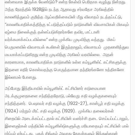
என்னவாக இருக்க வேண்டும்? என்ற கேள்வி பெரிதாக எழுந்து நின்றது.
அந்த நேரத்தில் 1928இல் நடந்த ஆறாவது சர்வதேச அகிலத்தில்
காலனித்துவம் குறித்த ஆய்வறிக்கையின் மீது விவாதம் நடத்தப்பட்டு,
”காலனியாதிக்கத்திற்கு உட்படுத்தப்படும் நாடுகளின் விவசாயிகள் மிகவும்
ஏழ்மை நிலைக்குத் தள்ளப்படுகிறார்களே தவிர, பாட்டாளி
வர்க்கமாக்கப்படவில்லை” என்ற முக்கிய முடிவிற்கு வந்தது. மிகப்
பெருமளவில் விவசாயக் கூலிகள் இருந்தாலும், விவசாயம் முதலாளித்துவ
மயமாக்கப்படுகிறது என்ற முடிவிற்கு அகிலம் வரவில்லை. அதன்
காரணமாக, காலனியாதிக்க நாடுகளில் உள்ள கம்யூனிஸ்ட் கட்சிகளுக்கு
இதனை எதிர் கொள்வதற்கு பொருத்தமான தந்திரங்களோ உத்திகளோ
இல்லாமல் போனது.
அப்போது இந்தியாவில் கம்யூனிஸ்ட் கட்சியினர் கடுமையான
அடக்குமுறைகளை சந்தித்ததோடு, பல்வேறு சதி வழக்குகளையும்
சந்தித்தனர். பெஷாவர் சதி வழக்கு (1922-27), கான்பூர் சதி வழக்கு
(1924) மற்றும் மீரட் சதி வழக்கு (1929). முக்கிய தலைவர்கள்
சிறையில் அடைக்கப்பட்டதால் கட்சியின் வளர்ச்சி தடை செய்யப்பட்டாலும்,
இளைஞர்கள் மத்தியில் கம்யூனிஸ்டுகளுக்கு மரியாதையும் கட்சியின் பால்
ஈர்ப்பும் ஏற்பட்டது. பகத் சிங்கும் அவரது தோழர்களும் இந்துஸ்தான்