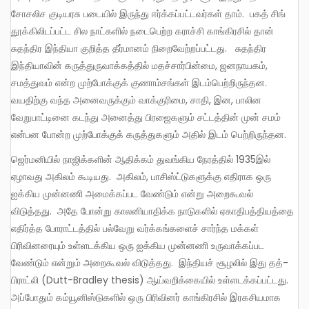
சோசலிச குடியரசு படையில் இருந்து ஈர்க்கப்பட்டவர்கள் தாம். பகத் சிங்
தூக்கிலிடப்பட்ட சில நாட்களில் நடைபெற்ற கராச்சி காங்கிரசில் தான்
சுதந்திர இந்தியா குறித்த தீர்மானம் நிறைவேற்றப்பட்டது. சுதந்திர
இந்தியாவின் கருத்துருவாக்கத்தில் மதச்சார்பின்மை, ஜனநாயகம்,
சமத்துவம் என்ற முற்போக்குக் குணாம்சங்கள் இடம்பெற்றிருந்தன.
வயதிற்கு வந்த அனைவருக்கும் வாக்குரிமை, சாதி, இன, பாலின
வேறுபாட்டினை கடந்து அனைத்து பிரஜைகளும் சட்டத்தின் முன் சமம்
என்பன போன்ற முற்போக்குக் கருத்துகளும் அதில் இடம் பெற்றிருந்தன.
ஜெர்மனியில் நாஜிக்களின் ஆதிக்கம் துவங்கிய நேரத்தில் 1935இல்
ஏழாவது அகிலம் கூடியது. அகிலம், பாசிஸ்ட்டுகளுக்கு எதிராக ஒரு
ஐக்கிய முன்னணி அமைக்கப்பட வேண்டும் என்று அறைகூவல்
விடுத்தது. அதே போன்று காலனியாதிக்க நாடுகளில் ஏகாதிபத்தியத்தை
எதிர்த்த போராட்டத்தில் பல்வேறு வர்க்கங்களைச் சார்ந்த மக்கள்
பிரிவினரையும் உள்ளடக்கிய ஒரு ஐக்கிய முன்னணி உருவாக்கப்பட
வேண்டும் என்றும் அறைகூவல் விடுத்தது. இந்தியச் சூழலில் இது தத்-
பிராட்லி (Dutt-Bradley thesis) ஆய்வறிக்கையில் உள்ளடக்கப்பட்டது.
அப்போதும் கம்யூனிஸ்டுகளில் ஒரு பிரிவினர் காங்கிரசில் இரகசியமாக