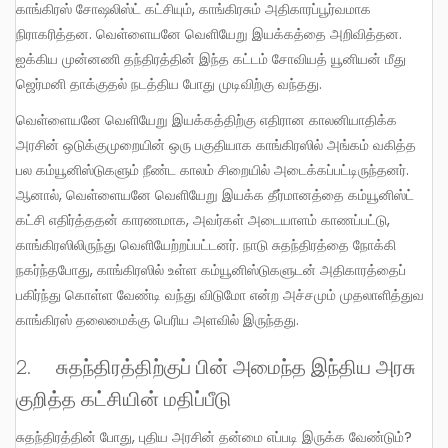
காங்கிரஸ் சோஷலிஸ்ட் கட்சியும், காங்கிரசும் அதிகாரப்பூர்வமாக
நிராகரித்தன. வெள்ளையனே வெளியேறு இயக்கத்தை அறிவித்தன.
ஐக்கிய முன்னணி தந்திரத்தின் இந்த கட்டம் சோவியத் யூனியன் மீது
ஜெர்மனி தாக்குதல் நடத்திய போது முடிவிற்கு வந்தது.
வெள்ளையனே வெளியேறு இயக்கத்திற்கு எதிரான காலனியாதிக்க
அரசின் ஒடுக்குமுறையின் ஒரு பகுதியாக காங்கிரஸில் அங்கம் வகித்த
பல கம்யூனிஸ்டுகளும் நீண்ட காலம் சிறையில் அடைக்கப்பட்டிருந்தனர்.
ஆனால், வெள்ளையனே வெளியேறு இயக்க தீர்மானத்தை கம்யூனிஸ்ட்
கட்சி எதிர்த்ததன் காரணமாக, அவர்கள் அடையாளம் காணப்பட்டு,
காங்கிரஸிலிருந்து வெளியேற்றப்பட்டனர். நாடு சுதந்திரத்தை நோக்கி
நகர்ந்தபோது, காங்கிரஸில் உள்ள கம்யூனிஸ்டுகளுடன் அதிகாரத்தைப்
பகிர்ந்து கொள்ள வேண்டி வந்து விடுமோ என்ற அச்சமும் முதலாளித்துவ
காங்கிரஸ் தலைமைக்கு பெரிய அளவில் இருந்தது.
2. சுதந்திரத்திற்குப் பின் அமைந்த இந்திய அரசு
குறித்த கட்சியின் மதிப்பீடு
சுதந்திரத்தின் போது, புதிய அரசின் தன்மை எப்படி இருக்க வேண்டும்?