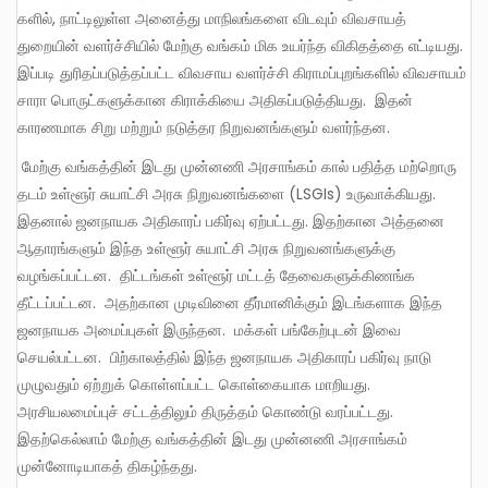
களில், நாட்டிலுள்ள அனைத்து மாநிலங்களை விடவும் விவசாயத்
துறையின் வளர்ச்சியில் மேற்கு வங்கம் மிக உயர்ந்த விகிதத்தை எட்டியது.
இப்படி துரிதப்படுத்தப்பட்ட விவசாய வளர்ச்சி கிராமப்புறங்களில் விவசாயம்
சாரா பொருட்களுக்கான கிராக்கியை அதிகப்படுத்தியது. இதன்
காரணமாக சிறு மற்றும் நடுத்தர நிறுவனங்களும் வளர்ந்தன.
மேற்கு வங்கத்தின் இடது முன்னணி அரசாங்கம் கால் பதித்த மற்றொரு
தடம் உள்ளூர் சுயாட்சி அரசு நிறுவனங்களை (LSGIs) உருவாக்கியது.
இதனால் ஜனநாயக அதிகாரப் பகிர்வு ஏற்பட்டது. இதற்கான அத்தனை
ஆதாரங்களும் இந்த உள்ளூர் சுயாட்சி அரசு நிறுவனங்களுக்கு
வழங்கப்பட்டன. திட்டங்கள் உள்ளூர் மட்டத் தேவைகளுக்கிணங்க
தீட்டப்பட்டன. அதற்கான முடிவினை தீர்மானிக்கும் இடங்களாக இந்த
ஜனநாயக அமைப்புகள் இருந்தன. மக்கள் பங்கேற்புடன் இவை
செயல்பட்டன. பிற்காலத்தில் இந்த ஜனநாயக அதிகாரப் பகிர்வு நாடு
முழுவதும் ஏற்றுக் கொள்ளப்பட்ட கொள்கையாக மாறியது.
அரசியலமைப்புச் சட்டத்திலும் திருத்தம் கொண்டு வரப்பட்டது.
இதற்கெல்லாம் மேற்கு வங்கத்தின் இடது முன்னணி அரசாங்கம்
முன்னோடியாகத் திகழ்ந்தது.