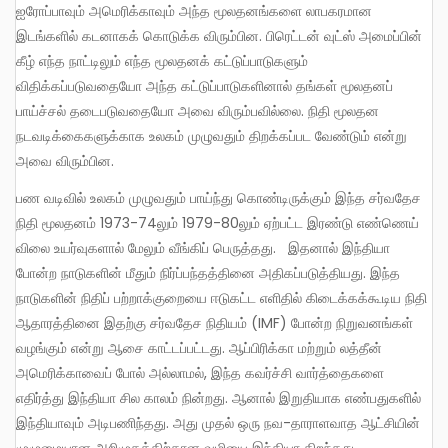
ஐரோப்பாவும் அமெரிக்காவும் அந்த மூலதனங்களை லாபகரமான
இடங்களில் கடனாகக் கொடுக்க விரும்பின. பிரெட்டன் வுட்ஸ் அமைப்பின்
கீழ் எந்த நாட்டிலும் எந்த மூலதனக் கட்டுப்பாடுகளும்
விதிக்கப்படுவதையோ அந்த கட்டுப்பாடுகளினால் தங்கள் மூலதனப்
பாய்ச்சல் தடைபடுவதையோ அவை விரும்பவில்லை. நிதி மூலதன
நடவடிக்கைகளுக்காக உலகம் முழுவதும் திறக்கப்பட வேண்டும் என்று
அவை விரும்பின.
பண வடிவில் உலகம் முழுவதும் பாய்ந்து கொண்டிருக்கும் இந்த சர்வதேச
நிதி மூலதனம் 1973-74லும் 1979-80லும் ஏற்பட்ட இரண்டு எண்ணெய்
விலை உயர்வுகளால் மேலும் வீங்கிப் பெருத்தது. இதனால் இந்தியா
போன்ற நாடுகளின் மீதும் நிர்ப்பந்தத்தினை அதிகப்படுத்தியது. இந்த
நாடுகளின் நிதிப் பற்றாக்குறையை ஈடுகட்ட எளிதில் கிடைக்கக்கூடிய நிதி
ஆதாரத்தினை இதற்கு சர்வதேச நிதியம் (IMF) போன்ற நிறுவனங்கள்
வழங்கும் என்று ஆசை காட்டப்பட்டது. ஆப்பிரிக்கா மற்றும் லத்தீன்
அமெரிக்காவைப் போல் அல்லாமல், இந்த கவர்ச்சி வார்த்தைகளை
எதிர்த்து இந்தியா சில காலம் நின்றது. ஆனால் இறுதியாக எண்பதுகளில்
இந்தியாவும் அடிபணிந்தது. அது முதல் ஒரு நவ-தாராளவாத ஆட்சியின்
முழுமையான அறிமுகத்திற்கான வழியை இந்தியா திறந்தது.