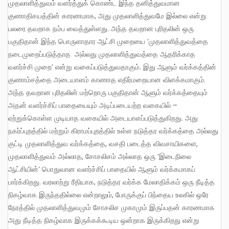
முதலாளித்துவம் வளர்த்துக் கொண்ட இந்த தனித்துவமான
குணாதிசயத்தின் காரணமாக, அது முதலாளித்துவமே இல்லை என்று
பலரை தவறாக நம்ப வைத்துள்ளது. அந்த தவறான புரிதலின் ஒரு
பகுதிதான் இந்த பொருளாதார ஆட்சி முறையை ‘முதலாளித்துவத்தை
நடைமுறைப்படுத்தாத அல்லது முதலாளித்துவத்தை ஆதரிக்காத
வளர்ச்சி முறை’ என்று வகைப்படுத்துவதாகும். இது ஆளும் வர்க்கத்தின்
குணாம்சத்தை அடையாளம் காணாத எதிர்மறையான விளக்கமாகும்.
அந்த தவறான புரிதலின் மற்றொரு பகுதிதான் ஆளும் வர்க்கத்தையும்
அதன் வளர்ச்சிப் பாதையையும் அடிப்படையற்ற வகையில் –
ஏற்றுக்கொள்ள முடியாத வகையில் அடையாளப்படுத்துகிறது. அது
நகர்ப்புறத்தில் மற்றும் கிராமப்புறத்தில் உள்ள நடுத்தர வர்க்கத்தை அல்லது
குட்டி முதலாளித்துவ வர்க்கத்தை, வசதி படைத்த விவசாயிகளை,
முதலாளித்துவம் அல்லாத, சோசலிசம் அல்லாத ஒரு ‘இடைநிலை
ஆட்சியின்’ பொதுவான வளர்ச்சிப் பாதையில் ஆளும் வர்க்கமாகப்
பார்க்கிறது. வரலாற்று ரீதியாக, நடுத்தர வர்க்க மேலாதிக்கம் ஒரு நீடித்த
நிகழ்வாக இருந்ததில்லை என்றாலும், போருக்குப் பிந்தைய உலகில் ஒரே
நேரத்தில் முதலாளித்துவமும் சோசலிச முகாமும் இருப்பதன் காரணமாக
அது நீடித்த நிகழ்வாக இருக்கக்கூடிய ஒன்றாக இருக்கிறது என்று