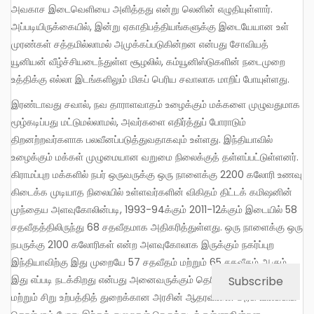
அவகாச இடைவெளியை அளித்தது என்று லெனின் எழுதியுள்ளார்.
அப்படியிருக்கையில், இன்று ஏகாதிபத்தியங்களுக்கு இடையேயான உள்
முரண்கள் சத்தமில்லாமல் அமுக்கப்படுகின்றன என்பது சோவியத்
யூனியன் வீழ்ச்சியடைந்துள்ள சூழலில், கம்யூனிஸ்டுகளின் நடைமுறை
உத்திக்கு எல்லா இடங்களிலும் மிகப் பெரிய சவாலாக மாறிப் போயுள்ளது.
இரண்டாவது சவால், நவ தாராளவாதம் உழைக்கும் மக்களை முழுவதுமாக
மூழ்கடிப்பது மட்டுமல்லாமல், அவர்களை எதிர்த்துப் போராடும்
திறனற்றவர்களாக பலவீனப்படுத்துவதாகவும் உள்ளது. இந்தியாவில்
உழைக்கும் மக்கள் முழுமையான வறுமை நிலைக்குத் தள்ளப்பட்டுள்ளனர்.
கிராமப்புற மக்களில் நபர் ஒருவருக்கு ஒரு நாளைக்கு 2200 கலோரி உணவு
கிடைக்க முடியாத நிலையில் உள்ளவர்களின் விகிதம் திட்டக் கமிஷனின்
முந்தைய அளவுகோலின்படி, 1993-94க்கும் 2011-12க்கும் இடையில் 58
சதவீதத்திலிருந்து 68 சதவீதமாக அதிகரித்துள்ளது. ஒரு நாளைக்கு ஒரு
நபருக்கு 2100 கலோரிகள் என்ற அளவுகோலாக இருக்கும் நகர்ப்புற
இந்தியாவிற்கு இது முறையே 57 சதவீதம் மற்றும் 65 சதவீதம் ஆகும்.
இது எப்படி நடக்கிறது என்பது அனைவருக்கும் தெரிந்ததே. விவசாயம்
Subscribe
மற்றும் சிறு உற்பத்தித் துறைக்கான அரசின் ஆதரவினை அரசு விலக்கிக்