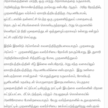
அரசாங்கத்தினை மாற்றி, ஒரு மாற்று அரசாங்கத்தை உருவாக்கி,
அதிலிருந்து சோசலிசத்திற்கு நகர்வது என்பதே ஆகும். அதே நேரத்தில்,
முதலாளித்துவ வர்க்கம் ஏகாதிபத்தியத்திற்கு அடிபணியாமல்,
ஒப்பீட்டளவில் தன்னாட்சி பெற்ற ஒரு முதலாளித்துவப் பாதையைத்
தொடரும் லட்சியங்களைக் கொண்டிருந்தாலும், அது பெருமளவில்
வெளிநாட்டு நிதி மூலதனத்துடன் ஒத்துழைப்பதாகவும் உள்ளது என்றும்
கட்சி மதிப்பீடு செய்தது.
இதில் இரண்டு அம்சங்கள் கவனத்திற்குரியவையாகும். முதலாவது
அம்சம் – முதலாளித்துவ வளர்ச்சியை நோக்கி நகரும்போது, இடதுசாரி
அதிதீவிரவாதிகள் சித்தரிப்பது போல, முதலாளித்துவம்
ஏகாதிபத்தியத்தின் கீழ் இல்லை என்பதோடு, அது எந்த வகையிலும்
ஏகாதிபத்தியத்திற்கு அடிபணியவில்லை என்பதாகும். இது உண்மை
என்பதற்கான சான்றுகள் -பொதுத்துறை உருவாக்கம், சோவியத்
யூனியனின் உதவியுடன் பொருளாதார இறையாண்மை, பெருநகர
மூலதனத்தின் கட்டுப்பாட்டிலிருந்து நாட்டின் இயற்கை வளங்களின் மீதான
கட்டுப்பாட்டை மீட்டெடுத்தல், மற்றும் அயலுறவுக் கொள்கையில்
அணிசேராமை போன்றவையாகும். வேறு வார்த்தைகளில் கூறுவதானால்,
உள்நாட்டில் முதலாளித்துவ வளர்ச்சியை ஊக்கப்படுத்துகிறது என்பதால்