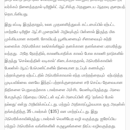
வர்க்கம் நினைத்ததால் டிரிஜிஸ்ட் ஆட்சிக்கு அதனுடைய ஆதரவு குறையத்
தொடங்கியது.
இது எப்படி இருந்தாலும், உலக முதலாளித்துவக் கட்டமைப்பில் ஏற்பட்ட
மாற்றமே டிரிஜிச ஆட்சி முறையின் அழிவுக்குப் பின்னால் இருந்த மிக
முக்கியமான காரணி. சோவியத் யூனியனையும் சீனாவையும் சுற்றி
வளைக்க அமெரிக்கா உலகெங்கிலும் தனக்கான தளங்களை பராமரித்து
வந்தது. அதே நேரத்தில், காலனியாதிக்க காலம் போல காலனி நாடுகளில்
இருந்து ‘செல்வத்தின் வடிகால்’ கிடைக்காததால், அமெரிக்காவின்
பேலன்ஸ் ஆஃப் பேமெண்ட்களில் நிலையான நடப்புக் கணக்குப்
பற்றாக்குறை ஏற்பட்டதில் அமெரிக்காவால் எந்த மாற்றத்தையும் ஏற்படுத்த
முடியவில்லை. எனவே இந்தப் பற்றாக்குறைகளை சரி செய்ய தேவையான
நிதிகளை பெறுவதற்காக டாலர்களை அச்சிட வேண்டியிருந்தது. அவை
போருக்குப் பிந்தைய பிரெட்டன் வுட்ஸ் அமைப்பின் கீழ் ‘தங்கம் போல்
நல்லது’ என்று அறிவிக்கப்பட்டது. மற்றும் அதிகாரப்பூர்வமாக ஒரு அவுன்ஸ்
தங்கத்திற்கு 35 டாலர்கள் ($35) என மாற்றப்பட்டது. இது
அமெரிக்காவிலிருந்து டாலர்கள் வெளியேற வழி வகுத்தது. ஐரோப்பிய
மற்றும் அமெரிக்க வங்கிகளின் கருவூலங்களை நிரப்ப வழிவகுத்தது.