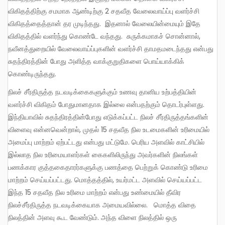
விகிதத்திற்கு சமமாக ஆண்டிற்கு 2 சதவீத வேலைவாய்ப்பு வளர்ச்சி
விகிதத்தைத்தான் தர முடிந்தது. இதனால் வேலையின்மையும் இதே
விகிதத்தில் வளர்ந்து கொண்டே வந்தது. சுருக்கமாகச் சொன்னால்,
நவீனத்துறையில் வேலைவாய்ப்புகளின் வளர்ச்சி தாமதமடைந்தது என்பது
சுதந்திரத்தின் போது அளித்த வாக்குறுதிகளை பொய்யாக்கிக்
கொண்டிருந்தது.
நிலச் சீர்திருத்த நடவடிக்கைகளுக்கும் உணவு தானிய உற்பத்தியின்
வளர்ச்சி விகிதம் போதுமானதாக இல்லை என்பதற்கும் தொடர்புள்ளது.
இந்தியாவில் சுதந்திரத்தின்போது எடுக்கப்பட்ட நிலச் சீர்திருத்தங்களின்
விளைவு என்னவென்றால், முதல் 15 சதவீத நில உடமைகளின் உரிமையில்
அமைப்பு மாற்றம் ஏற்பட்டது என்பது மட்டுமே. பெரிய அளவில் காட்சியில்
இல்லாத நில உரிமையாளர்கள் கைகளிலிருந்து அவர்களின் நிலங்கள்
பணக்கார குத்தகைதாரர்களுக்கு பணத்தை பெற்றுக் கொண்டு உரிமை
மாற்றம் செய்யப்பட்டது. மொத்தத்தில், உயர்மட்ட அளவில் செய்யப்பட்ட
இந்த 15 சதவீத நில உரிமை மாற்றம் என்பது உண்மையில் தீவிர
நிலச்சீர்திருத்த நடவடிக்கையாக அமையவில்லை. மொத்த விதை
நிலத்தின் அளவு கூட வேண்டும். அந்த விளை நிலத்தில் ஒரு