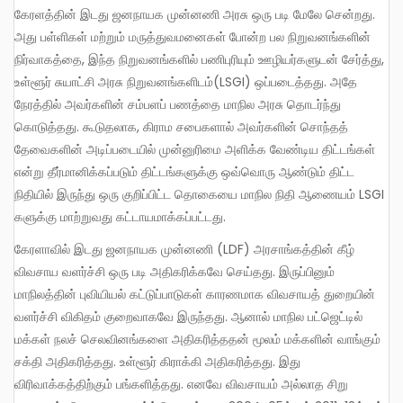
கேரளத்தின் இடது ஜனநாயக முன்னணி அரசு ஒரு படி மேலே சென்றது.
அது பள்ளிகள் மற்றும் மருத்துவமனைகள் போன்ற பல நிறுவனங்களின்
நிர்வாகத்தை, இந்த நிறுவனங்களில் பணிபுரியும் ஊழியர்களுடன் சேர்த்து,
உள்ளூர் சுயாட்சி அரசு நிறுவனங்களிடம்(LSGI) ஒப்படைத்தது. அதே
நேரத்தில் அவர்களின் சம்பளப் பணத்தை மாநில அரசு தொடர்ந்து
கொடுத்தது. கூடுதலாக, கிராம சபைகளால் அவர்களின் சொந்தத்
தேவைகளின் அடிப்படையில் முன்னுரிமை அளிக்க வேண்டிய திட்டங்கள்
என்று தீர்மானிக்கப்படும் திட்டங்களுக்கு ஒவ்வொரு ஆண்டும் திட்ட
நிதியில் இருந்து ஒரு குறிப்பிட்ட தொகையை மாநில நிதி ஆணையம் LSGI
களுக்கு மாற்றுவது கட்டாயமாக்கப்பட்டது.
கேரளாவில் இடது ஜனநாயக முன்னணி (LDF) அரசாங்கத்தின் கீழ்
விவசாய வளர்ச்சி ஒரு படி அதிகரிக்கவே செய்தது. இருப்பினும்
மாநிலத்தின் புவியியல் கட்டுப்பாடுகள் காரணமாக விவசாயத் துறையின்
வளர்ச்சி விகிதம் குறைவாகவே இருந்தது. ஆனால் மாநில பட்ஜெட்டில்
மக்கள் நலச் செலவினங்களை அதிகரித்ததன் மூலம் மக்களின் வாங்கும்
சக்தி அதிகரித்தது. உள்ளூர் கிராக்கி அதிகரித்தது. இது
விரிவாக்கத்திற்கும் பங்களித்தது. எனவே விவசாயம் அல்லாத சிறு