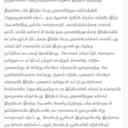
இதற்கிடையில் இந்திய பெரு முதலாளித்துவ வர்க்கத்தின்
அணுகுமுறையில் ஏற்பட்ட ஒரு ஆழமான குறிப்பிடத்தக்க மாற்றமே இந்த
அடிபணிவிற்கு முக்கிய காரணமாகும். ஏகாதிபத்தியத்தை சாராமல்
ஒப்பீட்டளவில் தன்னாட்சி பெற்ற ஒரு முதலாளித்துவத்தை இந்தியாவில்
கட்டியெழுப்பும் திட்டத்தை இந்திய பெரு முதலாளி வர்க்கம் கைவிட்டது.
உள்நாட்டுச் சந்தையில் மட்டும் இருப்பது என்பது அதற்கு
முட்டுக்கட்டையாகத் தோன்றியது. சில காலம் உள்நாட்டுச் சந்தையை
தன்னுடைய கட்டுப்பாட்டிற்குள் வைத்துக் கொண்டு, அந்நிய
மூலதனத்துடன் சேர்ந்து சர்வதேச சந்தையில் நுழைவதற்கு சில
முன்னெடுப்புகளை செய்தது. ஆனால் அந்நிய மூலதனம் சர்வதேச
சந்தையில் இந்திய மூலதனம் தன்னுடன் கூட்டு முயற்சிகளை
மேற்கொள்ள அனுமதித்ததற்கு ஈடாக இந்தியாவின் உள்நாட்டு சந்தையில்
நுழைவதை விரும்பியது. இந்தியப் பெரு முதலாளித்துவ வர்க்கம்
இறுதியாக இதற்கு அடிபணிய வேண்டியிருந்தது. மற்ற நாடுகளுடன்
ஒப்பிடுகையில், இந்தியாவில் நவ-தாராளமயம் நுழைவதில் சிறு
காலதாமதம் ஏற்பட்டது. சோவியத் யூனியன் இருக்கும்போதே இதற்கான
முயற்சிகள் எடுக்கப்பட்டாலும், சோவியத் யூனியனின் வீழ்ச்சிக்குப்