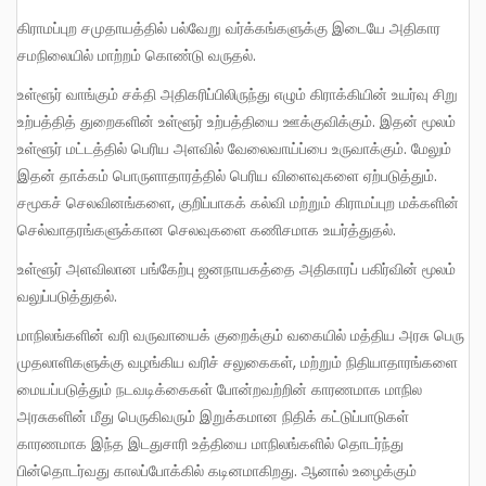
கிராமப்புற சமுதாயத்தில் பல்வேறு வர்க்கங்களுக்கு இடையே அதிகார
சமநிலையில் மாற்றம் கொண்டு வருதல்.
உள்ளூர் வாங்கும் சக்தி அதிகரிப்பிலிருந்து எழும் கிராக்கியின் உயர்வு சிறு
உற்பத்தித் துறைகளின் உள்ளூர் உற்பத்தியை ஊக்குவிக்கும். இதன் மூலம்
உள்ளூர் மட்டத்தில் பெரிய அளவில் வேலைவாய்ப்பை உருவாக்கும். மேலும்
இதன் தாக்கம் பொருளாதாரத்தில் பெரிய விளைவுகளை ஏற்படுத்தும்.
சமூகச் செலவினங்களை, குறிப்பாகக் கல்வி மற்றும் கிராமப்புற மக்களின்
செல்வாதரங்களுக்கான செலவுகளை கணிசமாக உயர்த்துதல்.
உள்ளூர் அளவிலான பங்கேற்பு ஜனநாயகத்தை அதிகாரப் பகிர்வின் மூலம்
வலுப்படுத்துதல்.
மாநிலங்களின் வரி வருவாயைக் குறைக்கும் வகையில் மத்திய அரசு பெரு
முதலாளிகளுக்கு வழங்கிய வரிச் சலுகைகள், மற்றும் நிதியாதாரங்களை
மையப்படுத்தும் நடவடிக்கைகள் போன்றவற்றின் காரணமாக மாநில
அரசுகளின் மீது பெருகிவரும் இறுக்கமான நிதிக் கட்டுப்பாடுகள்
காரணமாக இந்த இடதுசாரி உத்தியை மாநிலங்களில் தொடர்ந்து
பின்தொடர்வது காலப்போக்கில் கடினமாகிறது. ஆனால் உழைக்கும்