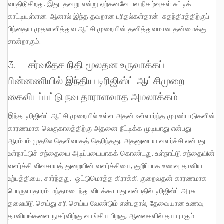
வாதிடுகிறது. இது தவறு என்று ஏற்கனவே பல நிகழ்வுகள் சுட்டிக்
காட்டியுள்ளன. ஆனால் இந்த தவறான புரிதல்கள்தான் சுதந்திரத்திற்குப்
பிந்தைய முதலாளித்துவ ஆட்சி முறையின் தனித்துவமான தன்மைக்கு
சான்றாகும்.
3. சர்வதேச நிதி மூலதன உருவாக்கப்
பின்னணியில் இந்திய டிரிஜிஸ்ட் ஆட்சிமுறை
கைவிடப்பட்டு நவ தாராளவாத அமலாக்கம்
இந்த டிரிஜிஸ்ட் ஆட்சி முறையில் உள்ள அதன் உள்ளார்ந்த முரண்பாடுகளின்
காரணமாக வெகுகாலத்திற்கு அதனை நீட்டிக்க முடியாது என்பது
ஆரம்பம் முதலே தெளிவாகத் தெரிந்தது. அதனுடைய வளர்ச்சி என்பது
உள்நாட்டுச் சந்தையை அடிப்படையாகக் கொண்டது. உள்நாட்டு சந்தையின்
வளர்ச்சி விவசாயத் துறையின் வளர்ச்சியை, குறிப்பாக உணவு தானிய
உற்பத்தியை, சார்ந்தது. ஒட்டுமொத்த கிராக்கி குறைவதன் காரணமாக
பொருளாதாரம் மந்தமடைந்து விடக்கூடாது என்பதில் டிரிஜிஸ்ட் அரசு
தலையீடு செய்து சரி செய்ய வேண்டும் என்பதால், தேவையான உணவு
தானியங்களை நுகர்விற்கு வாங்கிய பிறகு, ஆலைகளில் தயாராகும்