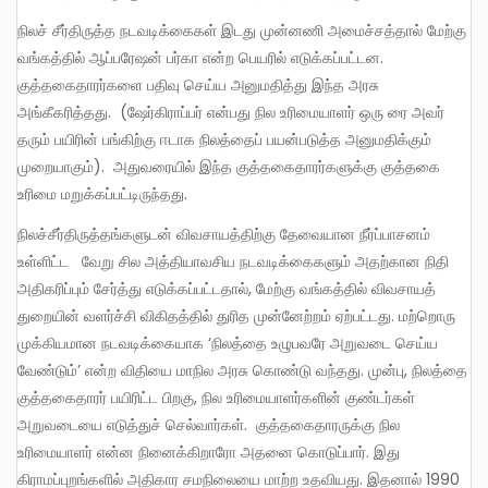
நிலச் சீர்திருத்த நடவடிக்கைகள் இடது முன்னணி அமைச்சத்தால் மேற்கு
வங்கத்தில் ஆப்பரேஷன் பர்கா என்ற பெயரில் எடுக்கப்பட்டன.
குத்தகைதாரர்களை பதிவு செய்ய அனுமதித்து இந்த அரசு
அங்கீகரித்தது. (ஷேர்கிராப்பர் என்பது நில உரிமையாளர் ஒரு ரை அவர்
தரும் பயிரின் பங்கிற்கு ஈடாக நிலத்தைப் பயன்படுத்த அனுமதிக்கும்
முறையாகும்). அதுவரையில் இந்த குத்தகைதாரர்களுக்கு குத்தகை
உரிமை மறுக்கப்பட்டிருந்தது.
நிலச்சீர்திருத்தங்களுடன் விவசாயத்திற்கு தேவையான நீர்ப்பாசனம்
உள்ளிட்ட வேறு சில அத்தியாவசிய நடவடிக்கைகளும் அதற்கான நிதி
அதிகரிப்பும் சேர்த்து எடுக்கப்பட்டதால், மேற்கு வங்கத்தில் விவசாயத்
துறையின் வளர்ச்சி விகிதத்தில் துரித முன்னேற்றம் ஏற்பட்டது. மற்றொரு
முக்கியமான நடவடிக்கையாக ‘நிலத்தை உழுபவரே அறுவடை செய்ய
வேண்டும்’ என்ற விதியை மாநில அரசு கொண்டு வந்தது. முன்பு, நிலத்தை
குத்தகைதாரர் பயிரிட்ட பிறகு, நில உரிமையாளர்களின் குண்டர்கள்
அறுவடையை எடுத்துச் செல்வார்கள். குத்தகைதாரருக்கு நில
உரிமையாளர் என்ன நினைக்கிறாரோ அதனை கொடுப்பார். இது
கிராமப்புறங்களில் அதிகார சமநிலையை மாற்ற உதவியது. இதனால் 1990