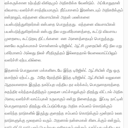
ஏக்கருக்கான உற்பத்தி விகிதமும் அதிகரிக்க வேண்டும். அப்போதுதான்
விவசாய வளர்ச்சி சாத்தியமாகும். நீர்ப்பாசனம் இரண்டையும் அதிகரிக்கும்
என்றாலும், எத்தனை விவசாயிகள் அதன் பலன்களை
பயன்படுத்துகிறார்கள் என்பதை பொறுத்தது. எத்தனை விவசாயிகள்
பயன்படுத்துகிறார்கள் என்பது நில மறுபகிர்மானத்தை, கூட்டு விவசாய
முறையை, கூட்டுறவு திட்டங்களை என அனைத்தையும் பொறுத்தது.
எனவே சுருக்கமாகச் சொன்னால் டிரிஜிஸ்ட் ஆட்சி முறையின் கீழ் நில மறு
பகிர்மானம் அல்லது நிலச் சீர்திருத்தம் இல்லாததால் வேலைவாய்ப்பிலும்
வளர்ச்சி ஏற்படவில்லை.
இதனால் பொதுவான மக்களிடையே இந்த டிரிஜிஸ்ட் ஆட்சியின் மீது ஒரு
ஏமாற்றம் ஏற்பட்டது. அதே நேரத்தில் இந்த டிரிஜிஸ்ட் ஆட்சியின் வலுவான
ஆதரவாளராக இருந்த நகர்ப்புற மத்திய தர வர்க்கம், பொருளாதாரத்தை
சுதந்திர வர்த்தகத்திற்கும் மூலதன பாய்ச்சலுக்கும் திறந்து விட்டால் அதிக
அளவு வளர்ச்சி வாய்ப்புகள் உருவாகும் என்று நினைத்தது. இப்படி நாட்டின்
பொருளாதாரம் திறந்து விடப்படும்போது அதிக சம்பளம் கொடுக்கும்
வளர்ந்த நாடுகளில் இருந்து குறைந்த சம்பளம் கொடுக்கும் மூன்றாம் உலக
நாடுகளுக்கு மூலதனம் வரும். அதனால் நன்மைகள் கிடைக்கும் என்றும்,
நாடு விட்டு நாடு புலம் பெயர்வது எளிதாகும் என்றும், நகர்ப்புற மத்திய தர