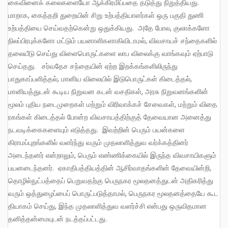
கைவினைக் கலைகளையோ ஆக்கிரமிப்பதை தடுத்து நிறுத்தியது.
மாறாக, கைத்தறி துறையின் சிறு உற்பத்தியாளர்கள் ஒரு பகுதி துணி
உற்பத்தியை செய்வதற்கென்று ஒதுக்கியது. அதே போல, குலாக்களோ
நிலப்பிரபுக்களோ மட்டும் பயனாளிகளாகிவிடாமல், விவசாயச் சந்தைகளில்
தலையீடு செய்து விளைபொருட்களை லாப விலைக்கு வாங்கவும் ஏற்பாடு
செய்தது. சர்வதேச சந்தையின் ஏற்ற இறக்கங்களிலிருந்து
பாதுகாப்பளித்தல், மானிய விலையில் இடுபொருட்கள் கிடைத்தல்,
மானியத்துடன் கூடிய நிறுவன கடன் வசதிகள், அரசு நிறுவனங்களின்
மூலம் புதிய நடைமுறைகள் மற்றும் விரிவாக்கச் சேவைகள், மற்றும் விதை
ரகங்கள் கிடைத்தல் போன்ற விவசாயத்திற்குத் தேவையான அனைத்து
நடவடிக்கைகளையும் எடுத்தது. இவற்றின் பெரும் பயன்களை
கிராமப்புறங்களில் வளர்ந்து வரும் முதலாளித்துவ வர்க்கத்தினர்
அடைந்தனர் என்றாலும், பெரும் எண்ணிக்கையில் இருந்த விவசாயிகளும்
பயனடைந்தனர். ஏகாதிபத்தியத்தின் ஆசிர்வாதங்களின் தேவையின்றி,
தொழில்நுட்பத்தைப் பெறுவதற்கு பெருநகர மூலதனத்துடன் அதிகரித்து
வரும் ஒத்துழைப்பைப் பொருட்படுத்தாமல், பெருநகர மூலதனத்தையே கூட
தியாகம் செய்து, இந்த முதலாளித்துவ வளர்ச்சி என்பது ஒருவிதமான
தனித்தன்மையுடன் நடத்தப்பட்டது.