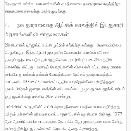
பிறகுதான் வர்க்க பலாபலன்களின் சமநிலையை நவதாராளவாதத்திற்கு
சாதகமான நிலைக்கு மாற்ற முடிந்தது.
4. நவ தாராளவாத ஆட்சிக் காலத்தில் இடதுசாரி
அரசாங்களின் சாதனைகள்
இந்தியாவில் டிரிஜிஸ்ட் ஆட்சி முட்டுச் சந்திற்கு வந்தது. வேலையின்மை
பெருகியது. இந்த ஆட்சி முறையில் வேலையின்மையின் வீச்சை
குறைப்பதற்காக எடுக்கும் எந்தவொரு முயற்சியும் பணவீக்கத்தில்
கொண்டு விட்டது. உணவுப் பொருட்களின் விலைகள் உட்பட தாறுமாறாக
ஏறியபோது மக்கள் தங்கள் கோபத்தினை தேர்தல் ஜனநாயகத்தில்
காட்டினர். 1975-77 காலக்கட்டத்தில் எமர்ஜென்சியை விதித்ததன்
மூலம், தேர்தல் ஜனநாயகத்தின் கட்டமைப்பை முழுவதுமாக தூக்கி எறியும்
ஒரு முயற்சிக்கு மத்திய அரசு சென்றது.
மார்க்சிஸ்ட் கம்யூனிஸ்ட் கட்சி அவசரநிலையை கடுமையாக எதிர்த்தது.
மற்றும் மக்களின் உரிமைகளைப் பாதுகாப்பதில் உறுதியாக நின்றது. 1977
ஆம் ஆண்டு மாநில சட்டமன்றத் தேர்தலில் அது முதல் முறையாக மேற்கு
வங்கத்தில் இடது முன்னணி அரசாங்கத்தை அமைத்தது.