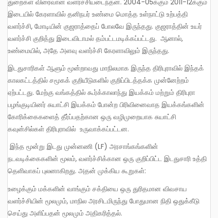
துறைகள் விரைவான வளர்ச்சியடைந்தன. 2004-05க்கும் 2011-12க்கும்
இடையில் கேரளாவில் தனிநபர் உண்மை மொத்த உள்நாட்டு உற்பத்தி
வளர்ச்சி, மோடியின் குஜராத்தைப் போலவே இருந்தது. குஜராத்தின் உயர்
வளர்ச்சி குறித்து இடைவிடாமல் தம்பட்டமடிக்கப்பட்டது. ஆனால்,
உண்மையில், அதே அளவு வளர்ச்சி கேரளாவிலும் இருந்தது.
இடதுசாரிகள் ஆளும் மூன்றாவது மாநிலமாக இருந்த திரிபுராவில் இந்தக்
காலகட்டத்தில் சமூகக் குறியீடுகளில் குறிப்பிடத்தக்க முன்னேற்றம்
ஏற்பட்டது. மேற்கு வங்கத்தில் கூர்க்காலாந்து இயக்கம் மற்றும் திரிபுரா
பழங்குடியினர் சுயாட்சி இயக்கம் போன்ற பிரிவினைவாத இயக்கங்களின்
கோரிக்கைகளைத் தீர்ப்பதற்கான ஒரு வழிமுறையாக சுயாட்சி
கவுன்சில்கள் திரிபுராவில் உருவாக்கப்பட்டன.
இந்த மூன்று இடது முன்னணி (LF) அரசாங்கங்களின்
நடவடிக்கைகளின் மூலம், வளர்ச்சிக்கான ஒரு குறிப்பிட்ட இடதுசாரி உத்தி
தெளிவாகப் புலனாகிறது. அதன் முக்கிய கூறுகள்:
உழைக்கும் மக்களின் வாங்கும் சக்தியை ஒரு துரிதமான விவசாய
வளர்ச்சியின் மூலமும், மாநில அரசிடமிருந்து போதுமான நிதி ஒதுக்கீடு
செய்து அளிப்பதன் மூலமும் அதிகரித்தல்.