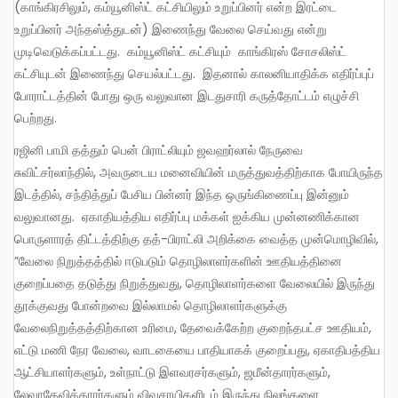
(காங்கிரசிலும், கம்யூனிஸ்ட் கட்சியிலும் உறுப்பினர் என்ற இரட்டை
உறுப்பினர் அந்தஸ்த்துடன்) இணைந்து வேலை செய்வது என்று
முடிவெடுக்கப்பட்டது. கம்யூனிஸ்ட் கட்சியும் காங்கிரஸ் சோசலிஸ்ட்
கட்சியுடன் இணைந்து செயல்பட்டது. இதனால் காலனியாதிக்க எதிர்ப்புப்
போராட்டத்தின் போது ஒரு வலுவான இடதுசாரி கருத்தோட்டம் எழுச்சி
பெற்றது.
ரஜினி பாமி தத்தும் பென் பிராட்லியும் ஜவஹர்லால் நேருவை
சுவிட்சர்லாந்தில், அவருடைய மனைவியின் மருத்துவத்திற்காக போயிருந்த
இடத்தில், சந்தித்துப் பேசிய பின்னர் இந்த ஒருங்கிணைப்பு இன்னும்
வலுவானது. ஏகாதியத்திய எதிர்ப்பு மக்கள் ஐக்கிய முன்னணிக்கான
பொருளாரத் திட்டத்திற்கு தத்-பிராட்லி அறிக்கை வைத்த முன்மொழிவில்,
”வேலை நிறுத்தத்தில் ஈடுபடும் தொழிலாளர்களின் ஊதியத்தினை
குறைப்பதை தடுத்து நிறுத்துவது, தொழிலாளர்களை வேலையில் இருந்து
தூக்குவது போன்றவை இல்லாமல் தொழிலாளர்களுக்கு
வேலைநிறுத்தத்திற்கான உரிமை, தேவைக்கேற்ற குறைந்தபட்ச ஊதியம்,
எட்டு மணி நேர வேலை, வாடகையை பாதியாகக் குறைப்பது, ஏகாதிபத்திய
ஆட்சியாளர்களும், உள்நாட்டு இளவரசர்களும், ஜமீன்தாரர்களும்,
லேவாதேவிக்காரர்களும் விவசாயிகளிடம் இருந்து நிலங்களை