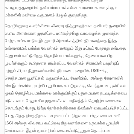
சுகாதாரத்துறையின் தனியார்மயமாக்கலின் காரணமாக உழைக்கும்
மக்களின் உண்மை வருமானம் மேலும் குறைகிறது.
தொழில்துறை வளர்ச்சியை விரைவுபடுத்துவதற்காக தனியார் துறையின்
பெரிய அளவிலான முதலீட்டை மாநிலத்திற்கு வரவழைக்க முனைந்த
மேற்கு வங்க மாநில இடதுசாரி அரசாங்கத்தின் தீர்மானத்தை இந்த
பின்னணியில் பார்க்க வேண்டும். எனினும் இது மட்டும் போதாது என்பதை
அனுபவம் காட்டுகிறது. தொழில்மயமாக்கலுக்கு தேவையான பிற
முயற்சிகளும் கூடுதலாக எடுக்கப்பட வேண்டும். சீனாவின் டவுன்ஷிப்
மற்றும் கிராம நிறுவனங்களின் நிர்மாண முறையில், LSGI-க்கு
சொந்தமான யூனிட்கள் உருவாக்கப்பட வேண்டும். அல்லது கேரளாவில்
சில இடங்களில் முயற்சிப்பது போல, கூட்டுறவுக்கு சொந்தமான யூனிட்கள்
மூலம் தொழில்மயமாக்கலை ஊக்குவிக்கும் புதுமையான நடவடிக்கையை
எடுக்கலாம். மேலும் சில முதலாளிகள் மாநிலத்தில் தொழிற்சாலைகளை
தொடங்கும் போது, இந்த நோக்கத்திற்காக நிலங்கள் கையகப்படுத்தப்பட்ட
போது அந்த நிலத்திற்காக வழங்கப்பட்ட நிறுவனப் பங்குகளை வாங்கி
LSGI அல்லது விவசாய கூட்டுறவு நிறுவனங்களை உருவாக்க முயற்சி
செய்யலாம். இதன் மூலம் நிலம் கையகப்படுத்துதல் தொடர்பான