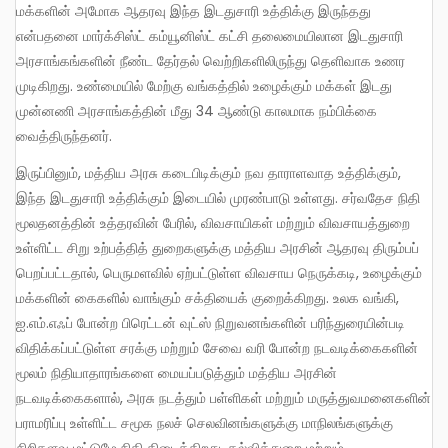
மக்களின் அமோக ஆதரவு இந்த இடதுசாரி உத்திக்கு இருந்தது
என்பதனை மார்க்சிஸ்ட் கம்யூனிஸ்ட் கட்சி தலைமையிலான இடதுசாரி
அரசாங்கங்களின் நீண்ட தேர்தல் வெற்றிகளிலிருந்து தெளிவாக உணர
முடிகிறது. உண்மையில் மேற்கு வங்கத்தில் உழைக்கும் மக்கள் இடது
முன்னணி அரசாங்கத்தின் மீது 34 ஆண்டு காலமாக நம்பிக்கை
வைத்திருந்தனர்.
இருப்பினும், மத்திய அரசு கடைபிடிக்கும் நவ தாராளவாத உத்திக்கும்,
இந்த இடதுசாரி உத்திக்கும் இடையில் முரண்பாடு உள்ளது. சர்வதேச நிதி
மூலதனத்தின் உத்தரவின் பேரில், விவசாயிகள் மற்றும் விவசாயத்துறை
உள்ளிட்ட சிறு உற்பத்தித் துறைகளுக்கு மத்திய அரசின் ஆதரவு திரும்பப்
பெறப்பட்டதால், பெருமளவில் ஏற்பட்டுள்ள விவசாய நெருக்கடி, உழைக்கும்
மக்களின் கைகளில் வாங்கும் சக்தியைக் குறைக்கிறது. உலக வங்கி,
ஐ.எம்.எஃப் போன்ற பிரெட்டன் வுட்ஸ் நிறுவனங்களின் பரிந்துரையின்படி
விதிக்கப்பட்டுள்ள சரக்கு மற்றும் சேவை வரி போன்ற நடவடிக்கைகளின்
மூலம் நிதியாதாரங்களை மையப்படுத்தும் மத்திய அரசின்
நடவடிக்கைகளால், அரசு நடத்தும் பள்ளிகள் மற்றும் மருத்துவமனைகளின்
பராமரிப்பு உள்ளிட்ட சமூக நலச் செலவினங்களுக்கு மாநிலங்களுக்கு
சிறிதளவு மட்டுமே நிதி கிடைக்கிறது. கல்வித்துறை மற்றும்