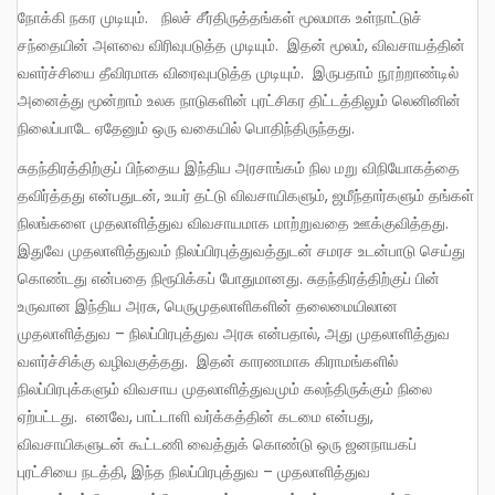
நோக்கி நகர முடியும். நிலச் சீர்திருத்தங்கள் மூலமாக உள்நாட்டுச்
சந்தையின் அளவை விரிவுபடுத்த முடியும். இதன் மூலம், விவசாயத்தின்
வளர்ச்சியை தீவிரமாக விரைவுபடுத்த முடியும். இருபதாம் நூற்றாண்டில்
அனைத்து மூன்றாம் உலக நாடுகளின் புரட்சிகர திட்டத்திலும் லெனினின்
நிலைப்பாடே ஏதேனும் ஒரு வகையில் பொதிந்திருந்தது.
சுதந்திரத்திற்குப் பிந்தைய இந்திய அரசாங்கம் நில மறு விநியோகத்தை
தவிர்த்தது என்பதுடன், உயர் தட்டு விவசாயிகளும், ஜமீந்தார்களும் தங்கள்
நிலங்களை முதலாளித்துவ விவசாயமாக மாற்றுவதை ஊக்குவித்தது.
இதுவே முதலாளித்துவம் நிலப்பிரபுத்துவத்துடன் சமரச உடன்பாடு செய்து
கொண்டது என்பதை நிரூபிக்கப் போதுமானது. சுதந்திரத்திற்குப் பின்
உருவான இந்திய அரசு, பெருமுதலாளிகளின் தலைமையிலான
முதலாளித்துவ – நிலப்பிரபுத்துவ அரசு என்பதால், அது முதலாளித்துவ
வளர்ச்சிக்கு வழிவகுத்தது. இதன் காரணமாக கிராமங்களில்
நிலப்பிரபுக்களும் விவசாய முதலாளித்துவமும் கலந்திருக்கும் நிலை
ஏற்பட்டது. எனவே, பாட்டாளி வர்க்கத்தின் கடமை என்பது,
விவசாயிகளுடன் கூட்டணி வைத்துக் கொண்டு ஒரு ஜனநாயகப்
புரட்சியை நடத்தி, இந்த நிலப்பிரபுத்துவ – முதலாளித்துவ