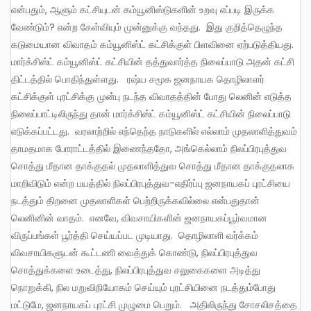
என்பதும், ஆளும் கட்சியுடன் கம்யூனிஸ்டுகளின் உறவு எப்படி இருக்க
வேண்டும்? என்ற கேள்வியும் முன்னுக்கு வந்தது. இது குறித்தெழுந்த
கடுமையான விவாதம் கம்யூனிஸ்ட் கட்சிக்குள் பிளவினை ஏற்படுத்தியது.
மார்க்சிஸ்ட் கம்யூனிஸ்ட் கட்சியின் தத்துவார்த்த நிலைப்பாடு அதன் கட்சி
திட்டத்தில் பொதிந்துள்ளது. ரஷ்ய சமூக ஜனநாயக தொழிலாளர்
கட்சிக்குள் புரட்சிக்கு முன்பு நடந்த விவாதத்தின் போது லெனின் எடுத்த
நிலைப்பாட்டிலிருந்து தான் மார்க்சிஸ்ட் கம்யூனிஸ்ட் கட்சியின் நிலைப்பாடு
எடுக்கப்பட்டது. வரலாற்றில் எந்தெந்த நாடுகளில் எல்லாம் முதலாளித்துவம்
தாமதமாக போராட்டத்தில் இணைந்ததோ, அங்கெல்லாம் நிலப்பிரபுத்துவ
சொத்து மீதான தாக்குதல் முதலாளித்துவ சொத்து மீதான தாக்குதலாக
மாறிவிடும் என்ற பயத்தில் நிலப்பிரபுத்துவ-எதிர்ப்பு ஜனநாயகப் புரட்சியை
நடத்தும் திறனை முதலாளிகள் பெற்றிருக்கவில்லை என்பதுதான்
லெனினின் வாதம். எனவே, விவசாயிகளின் ஜனநாயகப்பூர்வமான
விருப்பங்கள் பூர்த்தி செய்யப்பட முடியாது. தொழிலாளி வர்க்கம்
விவசாயிகளுடன் கூட்டணி வைத்துக் கொண்டு, நிலப்பிரபுத்துவ
சொத்துக்களை உடைத்து, நிலப்பிரபுத்துவ சலுகைகளை அடித்து
நொறுக்கி, நில மறுவிநியோகம் செய்யும் புரட்சியினை நடத்தும்போது
மட்டுமே, ஜனநாயகப் புரட்சி முழுமை பெறும். அதிலிருந்து சோசலிசத்தை