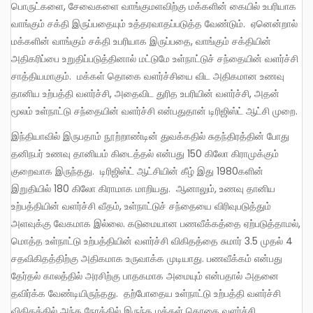
பொருட்களை, சேவைகளை வாங்குமளவிற்கு மக்களின் கையில் உபரியாக
வாங்கும் சக்தி இருப்பதையும் உத்தரவாதப்படுத்த வேண்டும். ஏனென்றால்
மக்களின் வாங்கும் சக்தி உபரியாக இருப்பதை, வாங்கும் சக்தியின்
அதிகரிப்பை உறுதிப்படுத்தினால் மட்டுமே உள்நாட்டுச் சந்தையின் வளர்ச்சி
சாத்தியமாகும். மக்கள் தொகை வளர்ச்சியை விட அதிகமான உணவு
தானிய உற்பத்தி வளர்ச்சி, அதைவிட துரித உபரியின் வளர்ச்சி, அதன்
மூலம் உள்நாட்டு சந்தையின் வளர்ச்சி என்பதுதான் டிரிஜிஸ்ட் ஆட்சி முறை.
இந்தியாவில் இருபதாம் நூற்றாண்டின் துவக்கதில் சுதந்திரத்தின் போது
தனிநபர் உணவு தானியம் கிடைத்தல் என்பது 150 கிலோ கிராமுக்கும்
குறைவாக இருந்தது. டிரிஜிஸ்ட் ஆட்சியின் கீழ் இது 1980களின்
இறுதியில் 180 கிலோ கிராமாக மாறியது. ஆனாலும், உணவு தானிய
உற்பத்தியின் வளர்ச்சி வீதம், உள்நாட்டுச் சந்தையை விரிவுபடுத்தும்
அளவுக்கு வேகமாக இல்லை. கடுமையான பணவீக்கத்தை ஏற்படுத்தாமல்,
மொத்த உள்நாட்டு உற்பத்தியின் வளர்ச்சி விகிதத்தை சுமார் 3.5 முதல் 4
சதவிகிதத்திற்கு அதிகமாக உருவாக்க முடியாது. பணவீக்கம் என்பது
தேர்தல் காலத்தில் அரசிற்கு பாதகமாக அமையும் என்பதால் அதனை
தவிர்க்க வேண்டியிருந்தது. தற்போதைய உள்நாட்டு உற்பத்தி வளர்ச்சி
விகிதத்தில் அந்த நேரத்தில் இருந்த மக்கள் தொகை வளர்ச்சி