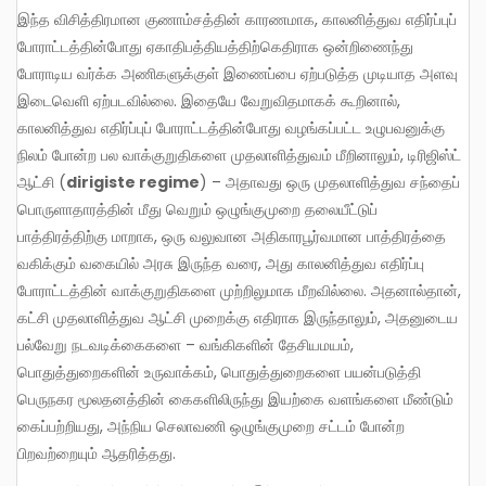
இந்த விசித்திரமான குணாம்சத்தின் காரணமாக, காலனித்துவ எதிர்ப்புப்
போராட்டத்தின்போது ஏகாதிபத்தியத்திற்கெதிராக ஒன்றிணைந்து
போராடிய வர்க்க அணிகளுக்குள் இணைப்பை ஏற்படுத்த முடியாத அளவு
இடைவெளி ஏற்படவில்லை. இதையே வேறுவிதமாகக் கூறினால்,
காலனித்துவ எதிர்ப்புப் போராட்டத்தின்போது வழங்கப்பட்ட உழுபவனுக்கு
நிலம் போன்ற பல வாக்குறுதிகளை முதலாளித்துவம் மீறினாலும், டிரிஜிஸ்ட்
ஆட்சி (
dirigiste regime
) – அதாவது ஒரு முதலாளித்துவ சந்தைப்
பொருளாதாரத்தின் மீது வெறும் ஒழுங்குமுறை தலையீட்டுப்
பாத்திரத்திற்கு மாறாக, ஒரு வலுவான அதிகாரபூர்வமான பாத்திரத்தை
வகிக்கும் வகையில் அரசு இருந்த வரை, அது காலனித்துவ எதிர்ப்பு
போராட்டத்தின் வாக்குறுதிகளை முற்றிலுமாக மீறவில்லை. அதனால்தான்,
கட்சி முதலாளித்துவ ஆட்சி முறைக்கு எதிராக இருந்தாலும், அதனுடைய
பல்வேறு நடவடிக்கைகளை – வங்கிகளின் தேசியமயம்,
பொதுத்துறைகளின் உருவாக்கம், பொதுத்துறைகளை பயன்படுத்தி
பெருநகர மூலதனத்தின் கைகளிலிருந்து இயற்கை வளங்களை மீண்டும்
கைப்பற்றியது, அந்நிய செலாவணி ஒழுங்குமுறை சட்டம் போன்ற
பிறவற்றையும் ஆதரித்தது.