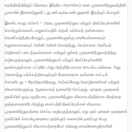
சுதந்திரத்திற்குப் பிந்தைய இந்திய அரசாங்கம் உலக முதலாளித்துவத்தின்
முகாமில் இணைந்துவிட்டது என்பதல்ல என்பதுதான் இதற்குப் பொருள்.
இரண்டாவது அம்சம் – அரசு, முதலாளித்துவ மற்றும் நிலப்பிரபுக்களின்
சொத்துக்களைப் பாதுகாப்பதில் அதன் வர்க்கத் தன்மையை
வெளிப்படுத்தியபோதும், முதலாளிகளுக்கு மானியங்களையும்
சலுகைகளையும் அள்ளி அள்ளி கொடுத்து, அவர்களை அரசியல்
அதிகாரம் படைத்தவர்களாக மாற்றும் ஜங்கர் முதலாளித்துவத்திற்கு
வழிவகுத்தாலும், முதலாளித்துவம் மற்றும் நிலப்பிரபுக்களின்
நலன்களுக்காக மட்டுமே அது பிரத்தியேகமாக செயல்படவில்லை. அது
அனைத்து வர்க்கத்தினருக்கும் மேலானதாக தன்னை காட்டிக்
கொண்டது – தோற்றமளித்தது. அவ்வப்போது தொழிலாளர்கள் மற்றும்
விவசாயிகளுக்கு ஆதரவாகத் தலையீடு செய்தது. புராதன மூலதனக்
குவிப்பின் ஒரு பகுதியாக, முதலாளித்துவ விவசாயத்திற்காக நிலத்தை
குத்தகைதாரரிடமிருந்து கைப்பற்றி நிலப்பிரபுக்கள் விவசாய
முதலாளித்துவத்தை செய்ய வழிவகுத்தாலும், மறு புறம் புராதன மூலதனக்
குவிப்பின் செயல்முறையை தடுக்கும் வகையில் நகர்ப்புற பெரு
முதலாளித்துவம் விவசாயத்தையோ அல்லது கைவினைஞர்களின்