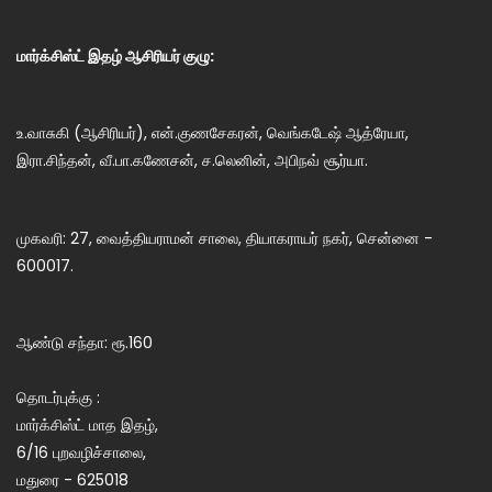
மார்க்சிஸ்ட் இதழ் ஆசிரியர் குழு:
உ.வாசுகி (ஆசிரியர்), என்.குணசேகரன், வெங்கடேஷ் ஆத்ரேயா,
இரா.சிந்தன், வீ.பா.கணேசன், ச.லெனின், அபிநவ் சூர்யா.
முகவரி: 27, வைத்தியராமன் சாலை, தியாகராயர் நகர், சென்னை -
600017.
ஆண்டு சந்தா: ரூ.160
தொடர்புக்கு :
மார்க்சிஸ்ட் மாத இதழ்,
6/16 புறவழிச்சாலை,
மதுரை - 625018