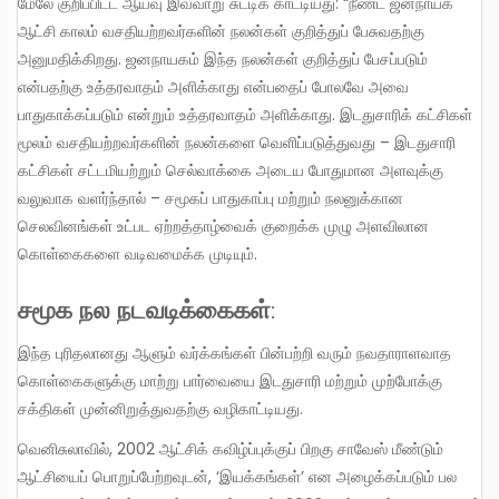
மேலே குறிப்பிட்ட ஆய்வு இவ்வாறு சுட்டிக் காட்டியது: “நீண்ட ஜனநாயக
ஆட்சி காலம் வசதியற்றவர்களின் நலன்கள் குறித்துப் பேசுவதற்கு
அனுமதிக்கிறது. ஜனநாயகம் இந்த நலன்கள் குறித்துப் பேசப்படும்
என்பதற்கு உத்தரவாதம் அளிக்காது என்பதைப் போலவே அவை
பாதுகாக்கப்படும் என்றும் உத்தரவாதம் அளிக்காது. இடதுசாரிக் கட்சிகள்
மூலம் வசதியற்றவர்களின் நலன்களை வெளிப்படுத்துவது – இடதுசாரி
கட்சிகள் சட்டமியற்றும் செல்வாக்கை அடைய போதுமான அளவுக்கு
வலுவாக வளர்ந்தால் – சமூகப் பாதுகாப்பு மற்றும் நலனுக்கான
செலவினங்கள் உட்பட ஏற்றத்தாழ்வைக் குறைக்க முழு அளவிலான
கொள்கைகளை வடிவமைக்க முடியும்.
சமூக நல நடவடிக்கைகள்
:
இந்த புரிதலானது ஆளும் வர்க்கங்கள் பின்பற்றி வரும் நவதாராளவாத
கொள்கைகளுக்கு மாற்று பார்வையை இடதுசாரி மற்றும் முற்போக்கு
சக்திகள் முன்னிறுத்துவதற்கு வழிகாட்டியது.
வெனிசுலாவில், 2002 ஆட்சிக் கவிழ்ப்புக்குப் பிறகு சாவேஸ் மீண்டும்
ஆட்சியைப் பொறுப்பேற்றவுடன், ‘இயக்கங்கள்’ என அழைக்கப்படும் பல