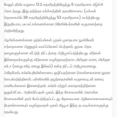
மேலும் தீவிர வறுமை 13.2 சதவீதத்திலிருந்து 6 சதவீதமாக வீழ்ச்சி
அடைந்தது. இது நடுத்தர வர்க்கத்தின் தரவரிசையை (மக்கள்
தொகையில் 38 சதவீதத்திலிருந்து 53 சதவீதமாக) உயர்த்தியது.
இறுதியாக, பல லட்சக்கணக்கான பிரேசிலியர்களின் வருமானத்தை
அதிகரித்தது.
ஆயிரக்கணக்கான குடும்பங்கள் முதல் முறையாக நுகர்வோர்
சந்தைகளை அணுகும் வாய்ப்பினைப் பெற்றனர். லூலா அரசு
ஏழைகளுக்கான வீட்டுத் திட்டத்தை அறிமுகப்படுத்தியது. வீடுகள்
இல்லாதவர்களுக்கு வீடுகளை வழங்குவதற்காக
மின்ஹா ​​காசா
,
மின்ஹா ​​
விடா
(எனது வீடு, எனது இல்லம்) என்ற திட்டம் அறிமுகமானது.
அதேபோல், கல்வியறிவின்மையை ஒழிப்பதற்கான கொள்கைகளை லூலா
செயல்படுத்தினார். பள்ளிகளில் குழந்தைகளின் வருகையுடன் உணவு
மானியங்களை இணைத்தார். கல்வி மற்றும் சுகாதாரத்திற்கான
ஒதுக்கீட்டை அதிகரிப்பதன் மூலம், இந்த சேவைகளில் அரசாங்க
சேவைகளின் தரம் மேம்படுத்தப்பட்டது. தேவையான ஆலோசனைகளையும்
நிபுணர்களையும் வழங்குவதன் மூலம் கியூபா இந்த நடவடிக்கைகளுக்கு
உதவியது.