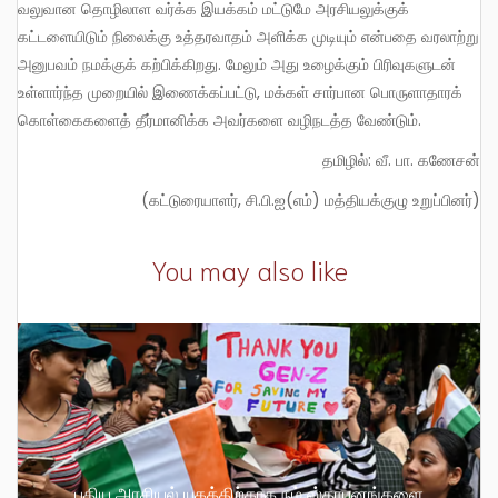
வலுவான தொழிலாள வர்க்க இயக்கம் மட்டுமே அரசியலுக்குக்
கட்டளையிடும் நிலைக்கு உத்தரவாதம் அளிக்க முடியும் என்பதை வரலாற்று
அனுபவம் நமக்குக் கற்பிக்கிறது. மேலும் அது உழைக்கும் பிரிவுகளுடன்
உள்ளார்ந்த முறையில் இணைக்கப்பட்டு, மக்கள் சார்பான பொருளாதாரக்
கொள்கைகளைத் தீர்மானிக்க அவர்களை வழிநடத்த வேண்டும்.
தமிழில்: வீ. பா. கணேசன்
(கட்டுரையாளர், சி.பி.ஐ(எம்) மத்தியக்குழு உறுப்பினர்)
You may also like
புதிய அரசியல் யுகத்திற்காக நம் ஸ்தாபனங்களை