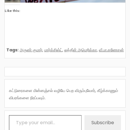
Like this:
Tags:
அருண் குமார்
,
மார்க்சிஸ்ட்
,
லத்தீன் அமெரிக்கா
,
வீ.பா.கணேசன்
கட்டுரைகளை மின்னஞ்சல் வழியே பெற விரும்புவோர், கீழ்க்காணும்
விபரங்களை நிரப்பவும்.
Type your email…
Subscribe