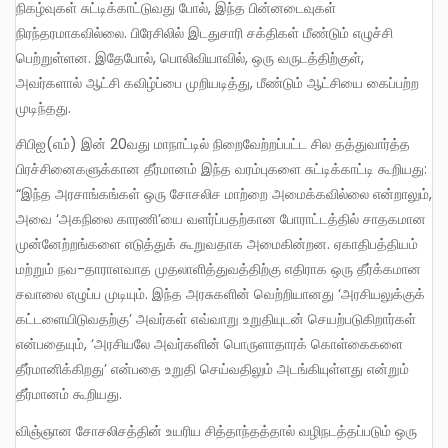
நிகழ்வுகள் சுட்டிக்காட்டுவது போல், இந்த பின்னடைவுகள்
நிரந்தரமாகவில்லை. பிரேசிலில் இடதுசாரி சக்திகள் மீண்டும் எழுச்சி
பெற்றுள்ளன. இதேபோல், பொலிவியாவில், ஒரு வருடத்திற்குள்,
அவர்களால் ஆட்சி கவிழ்ப்பை முறியடித்து, மீண்டும் ஆட்சியை கைப்பற்ற
முடிந்தது.
சிபிஐ(எம்) இன் 20வது மாநாட்டில் நிறைவேற்றப்பட்ட சில தத்துவார்த்த
பிரச்சினைகளுக்கான தீர்மானம் இந்த வரம்புகளை சுட்டிக்காட்டி கூறியது:
“இந்த அரசாங்கங்கள் ஒரு சோசலிச மாற்றை அமைக்கவில்லை என்றாலும்,
அவை ‘அகநிலை காரணி’யை வளர்ப்பதற்கான போராட்டத்தில் சாதகமான
முன்னேற்றங்களை எடுத்துக் கூறுவதாக அமைகின்றன. ஏகாதிபத்தியம்
மற்றும் நவ-தாராளவாத முதலாளித்துவத்திற்கு எதிராக ஒரு தீர்க்கமான
சவாலை எழுப்ப முடியும். இந்த அரசுகளின் வெற்றியானது ‘அரசியலுக்குக்
கட்டளையிடுவதற்கு’ அவர்கள் எவ்வாறு உறுதியுடன் செயற்படுகிறார்கள்
என்பதையும், ‘அரசியலே அவர்களின் பொருளாதாரக் கொள்கைகளை
தீர்மானிக்கிறது’ என்பதை உறுதி செய்வதிலும் அடங்கியுள்ளது என்றும்
தீர்மானம் கூறியது.
விஞ்ஞான சோசலிசத்தின் உயரிய சித்தாந்தத்தால் வழிநடத்தப்படும் ஒரு