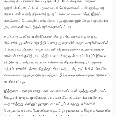
சமூகத் திட்டங்களை மேம்படுத்த 60,000 அமெரிக்க டாலர்கள்
ஒதுக்கப்பட்டன. அந்தச் சமூகத்தைச் சேர்ந்தவர்கள், தங்களுக்கு எது
தேவை என்பதைத் தீர்மானித்து, திட்டங்களை வடிவமைத்து இந்தப்
பணத்தைச் செலவழித்தனர். அனைத்து முடிவுகளும் அந்த சமூகத்தின்
குடிமக்களின் கூட்டத்தில் அங்கீகரிக்கப்பட்டன.
கட்டுமானம், எரிவாயு விநியோகம், பொதுப் போக்குவரத்து மற்றும்
சிமெண்ட் தூண்கள் உற்பத்தி போன்ற துறைகளில் சமூக கவுன்சில்களின்
அதிகார வரம்பிற்குள் சமூக உற்பத்தி நிறுவனங்களை உருவாக்குவதை
சாவேஸ் ஊக்குவித்தார். மத்திய அரசாங்கத்தால் வழங்கப்படும் இலவச
வீட்டுத் திட்டத்திற்கான பயனாளிகளைத் தீர்மானிக்கவும், (பதுக்கல்
மற்றும் பணவீக்கத்தை நிறுத்தும் நோக்கத்துடன்) சூப்பர் ஸ்டோர்களில்
விலைகளை ஒழுங்குபடுத்துவதற்கும் இந்த கவுன்சில்களுக்கு அதிகாரம்
வழங்கப்பட்டது.
இத்தகைய ஜனநாயகரீதியான வெளிகளைப் பயன்படுத்துவதன் மூலம்
இடதுசாரி மற்றும் முற்போக்கு சக்திகள் மீதான மக்களின் நம்பிக்கை
அதிகரித்தது. எனினும் ஜனநாயகம் மட்டும் போதாது. மக்களின்
பொருளாதார நிலை மேம்படுவதற்கும் அது துணையாக இருக்க வேண்டும்.