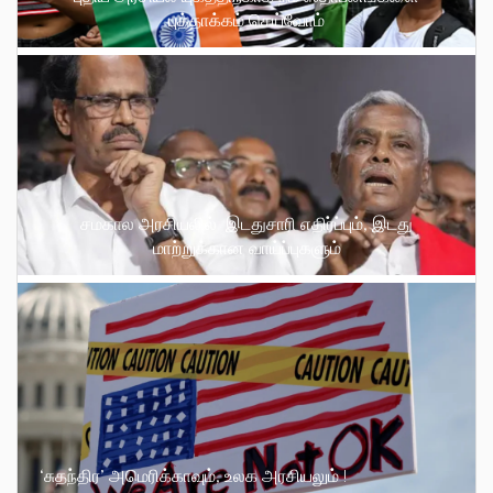
புத்தாக்கம் செய்வோம்
சமகால அரசியலில் இடதுசாரி எதிர்ப்பும், இடது
மாற்றுக்கான வாய்ப்புகளும்
‘சுதந்திர’ அமெரிக்காவும், உலக அரசியலும் !