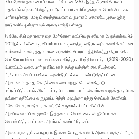
மொரேல்ஸ் தலைமையிலான கட்சியான MAS, இந்த அரைக்கோளப்
பகுதியில் ஏழ்மையிலிருந்து விடுபட்ட நாடுகளில் ஒன்றாக பொலிவியாவை
மாற்றியுள்ளது. மேலும் சமத்துவமான வருமானம் கொண்ட முதல் ஐந்து
நாடுகளில் ஒன்றாகவும் அதை மாற்றியுள்ளது.
இங்கே, சிலி உதாரணத்தை மேற்கோள் காட்டுவது சரியாக இருக்கக்கூடும்.
2011இல் கல்வியை தனியார்மயமாக்குவதற்கு எதிராகவும், கல்விக் கட்டண
உயர்வைக் கண்டித்தும் மாணவர்களின் போராட்டத்திலிருந்து தொடங்கி,
மெட்ரோ ரயில் கட்டண உயர்வை எதிர்த்து சமீபத்தில் நடந்த (2019-2020)
போராட்டம் வரை, மாற்று நிர்வாகத் தத்துவத்தின் அவசியத்தைப்
பிரச்சாரம் செய்ய மக்கள் அணிதிரட்டல்கள் பயன்படுத்தப்பட்டன.
அரசாங்கம் தமது கோரிக்கைகளை ஏற்றுக்கொள்வதோடு
மட்டுப்படுத்தாமல், அவர்கள் புதிய தாராளமயக் கொள்கைகளுக்கு எதிராக
தங்கள் எதிர்ப்பை ஒருமுகப்படுத்தி, அவற்றை ரத்து செய்யக் கோரினர்.
பினோசே சர்வாதிகார காலத்தில் உருவாக்கப்பட்ட சிலியின்
அரசியலமைப்பின் மூலமே இத்தகைய கொள்கைகள் தீவிரமாகச்
செயல்படுத்தப்பட்டதை அவர்கள் கண்டறிந்தனர்.
அனைவருக்கும் சுகாதாரம், இலவச பொதுக் கல்வி, அனைவருக்கும் அரசு