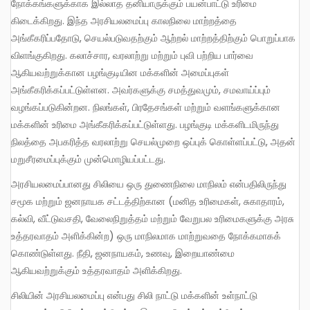
நோக்கங்களுக்காக இல்லாத தனியாருக்கும் பயன்பாட்டு உரிமை
கிடைக்கிறது. இந்த அரசியலமைப்பு காலநிலை மாற்றத்தை
அங்கீகரிப்பதோடு, செயல்படுவதற்கும் ஆற்றல் மாற்றத்திற்கும் பொறுப்பாக
விளங்குகிறது. கலாச்சார, வரலாற்று மற்றும் புவி பற்றிய பார்வை
ஆகியவற்றுக்கான பழங்குடியின மக்களின் அமைப்புகள்
அங்கீகரிக்கப்பட்டுள்ளன. அவர்களுக்கு சமத்துவமும், சமவாய்ப்பும்
வழங்கப்படுகின்றன. நிலங்கள், பிரதேசங்கள் மற்றும் வளங்களுக்கான
மக்களின் உரிமை அங்கீகரிக்கப்பட்டுள்ளது. பழங்குடி மக்களிடமிருந்து
நிலத்தை அபகரித்த வரலாற்று செயல்முறை ஒப்புக் கொள்ளப்பட்டு, அதன்
மறுசீரமைப்புக்கும் முன்மொழியப்பட்டது.
அரசியலமைப்பானது சிலியை ஒரு துணைநிலை மாநிலம் என்பதிலிருந்து
சமூக மற்றும் ஜனநாயக சட்டத்திற்கான (மனித உரிமைகள், சுகாதாரம்,
கல்வி, வீட்டுவசதி, வேலைநிறுத்தம் மற்றும் வேறுபல உரிமைகளுக்கு அரசு
உத்தரவாதம் அளிக்கின்ற) ஒரு மாநிலமாக மாற்றுவதை நோக்கமாகக்
கொண்டுள்ளது. நீதி, ஜனநாயகம், உணவு, இறையாண்மை
ஆகியவற்றுக்கும் உத்தரவாதம் அளிக்கிறது.
சிலியின் அரசியலமைப்பு என்பது சிலி நாட்டு மக்களின் உள்நாட்டு