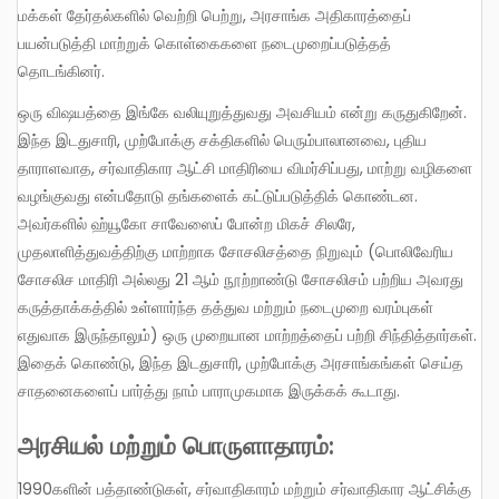
மக்கள் தேர்தல்களில் வெற்றி பெற்று, அரசாங்க அதிகாரத்தைப்
பயன்படுத்தி மாற்றுக் கொள்கைகளை நடைமுறைப்படுத்தத்
தொடங்கினர்.
ஒரு விஷயத்தை இங்கே வலியுறுத்துவது அவசியம் என்று கருதுகிறேன்.
இந்த இடதுசாரி, முற்போக்கு சக்திகளில் பெரும்பாலானவை, புதிய
தாராளவாத, சர்வாதிகார ஆட்சி மாதிரியை விமர்சிப்பது, மாற்று வழிகளை
வழங்குவது என்பதோடு தங்களைக் கட்டுப்படுத்திக் கொண்டன.
அவர்களில் ஹ்யூகோ சாவேஸைப் போன்ற மிகச் சிலரே,
முதலாளித்துவத்திற்கு மாற்றாக சோசலிசத்தை நிறுவும் (பொலிவேரிய
சோசலிச மாதிரி அல்லது 21 ஆம் நூற்றாண்டு சோசலிசம் பற்றிய அவரது
கருத்தாக்கத்தில் உள்ளார்ந்த தத்துவ மற்றும் நடைமுறை வரம்புகள்
எதுவாக இருந்தாலும்) ஒரு முறையான மாற்றத்தைப் பற்றி சிந்தித்தார்கள்.
இதைக் கொண்டு, இந்த இடதுசாரி, முற்போக்கு அரசாங்கங்கள் செய்த
சாதனைகளைப் பார்த்து நாம் பாராமுகமாக இருக்கக் கூடாது.
அரசியல் மற்றும் பொருளாதாரம்:
1990களின் பத்தாண்டுகள், சர்வாதிகாரம் மற்றும் சர்வாதிகார ஆட்சிக்கு