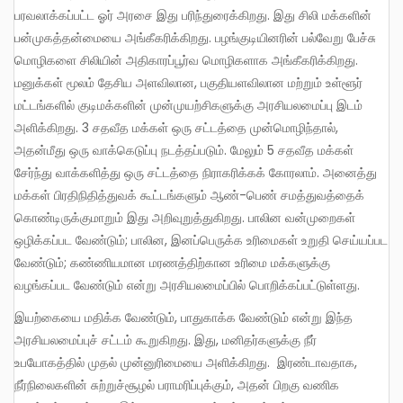
பரவலாக்கப்பட்ட ஓர் அரசை இது பரிந்துரைக்கிறது. இது சிலி மக்களின்
பன்முகத்தன்மையை அங்கீகரிக்கிறது. பழங்குடியினரின் பல்வேறு பேச்சு
மொழிகளை சிலியின் அதிகாரப்பூர்வ மொழிகளாக அங்கீகரிக்கிறது.
மனுக்கள் மூலம் தேசிய அளவிலான, பகுதியளவிலான மற்றும் உள்ளூர்
மட்டங்களில் குடிமக்களின் முன்முயற்சிகளுக்கு அரசியலமைப்பு இடம்
அளிக்கிறது. 3 சதவீத மக்கள் ஒரு சட்டத்தை முன்மொழிந்தால்,
அதன்மீது ஒரு வாக்கெடுப்பு நடத்தப்படும். மேலும் 5 சதவீத மக்கள்
சேர்ந்து வாக்களித்து ஒரு சட்டத்தை நிராகரிக்கக் கோரலாம். அனைத்து
மக்கள் பிரதிநிதித்துவக் கூட்டங்களும் ஆண்-பெண் சமத்துவத்தைக்
கொண்டிருக்குமாறும் இது அறிவுறுத்துகிறது. பாலின வன்முறைகள்
ஒழிக்கப்பட வேண்டும்; பாலின, இனப்பெருக்க உரிமைகள் உறுதி செய்யப்பட
வேண்டும்; கண்ணியமான மரணத்திற்கான உரிமை மக்களுக்கு
வழங்கப்பட வேண்டும் என்று அரசியலமைப்பில் பொறிக்கப்பட்டுள்ளது.
இயற்கையை மதிக்க வேண்டும், பாதுகாக்க வேண்டும் என்று இந்த
அரசியலமைப்புச் சட்டம் கூறுகிறது. இது, மனிதர்களுக்கு நீர்
உபயோகத்தில் முதல் முன்னுரிமையை அளிக்கிறது. இரண்டாவதாக,
நீர்நிலைகளின் சுற்றுச்சூழல் பராமரிப்புக்கும், அதன் பிறகு வணிக