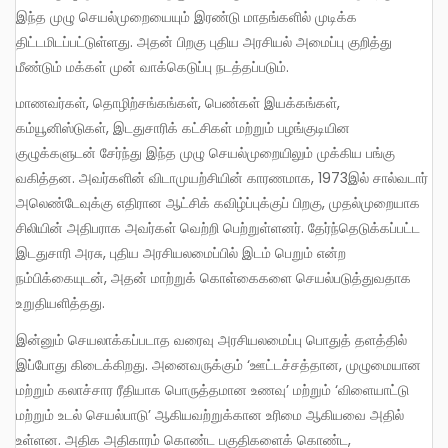
இந்த முழு செயல்முறையையும் இரண்டு மாதங்களில் முடிக்க
திட்டமிடப்பட்டுள்ளது. அதன் பிறகு புதிய அரசியல் அமைப்பு குறித்து
மீண்டும் மக்கள் முன் வாக்கெடுப்பு நடத்தப்படும்.
மாணவர்கள், தொழிற்சங்கங்கள், பெண்கள் இயக்கங்கள்,
கம்யூனிஸ்டுகள், இடதுசாரிக் கட்சிகள் மற்றும் பழங்குடியின
குழுக்களுடன் சேர்ந்து இந்த முழு செயல்முறையிலும் முக்கிய பங்கு
வகித்தன. அவர்களின் விடாமுயற்சியின் காரணமாக, 1973இல் சால்வடார்
அலெண்டேவுக்கு எதிரான ஆட்சிக் கவிழ்ப்புக்குப் பிறகு, முதல்முறையாக
சிலியின் அதிபராக அவர்கள் வெற்றி பெற்றுள்ளனர். தேர்ந்தெடுக்கப்பட்ட
இடதுசாரி அரசு, புதிய அரசியலமைப்பில் இடம் பெறும் என்ற
நம்பிக்கையுடன், அதன் மாற்றுக் கொள்கைகளை செயல்படுத்துவதாக
உறுதியளித்தது.
இன்னும் செயலாக்கப்படாத வரைவு அரசியலமைப்பு பொதுத் தளத்தில்
இப்போது கிடைக்கிறது. அனைவருக்கும் ‘ஊட்டச்சத்தான, முழுமையான
மற்றும் கலாச்சார ரீதியாக பொருத்தமான உணவு’ மற்றும் ‘விளையாட்டு
மற்றும் உடல் செயல்பாடு’ ஆகியவற்றுக்கான உரிமை ஆகியவை அதில்
உள்ளன. அதிக அதிகாரம் கொண்ட பகுதிகளைக் கொண்ட,