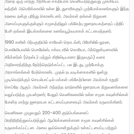
அதை ஒரு மாற்று அரசியல் சக்தியாக வெளிப்படுத்துவது முக்கியம்.
லத்தீன் அமெரிக்காவில் உள்ள இடதுசாரிகளும் முற்போக்காளர்களும் இந்த
உறவை நன்கு புரிந்து கொண்டனர். அவர்கள் தங்கள் நிறுவன
அமைப்புகளுக்குள்ளும் சமூகத்திலும் பங்கேற்பு ஜனநாயகத்தைப் பற்றிப்
பேசி தங்கள் இயக்கங்களை உணர்வுபூர்வமாகக் கட்டமைத்தனர்.
1990 களின் பிற்பகுதியில் சாவேஸ் தொடங்கி, பிரேசிலில் லூலா,
பொலிவியாவில் மொரேல்ஸ், ஈக்வடாரில் கொரியா, அர்ஜென்டினாவில்
கிர்ச்னர்ஸ் (நெஸ்டர் மற்றும் கிறிஸ்டியானா இருவரும்) வரை
அதிகாரத்திற்கு தேர்ந்தெடுக்கப்பட்ட பல இடது, முற்போக்கு
அரசாங்கங்கள் மேற்கொண்ட முதல் நடவடிக்கைகளில் ஒன்று
முடிவெடுக்கும் செயல்பாட்டில் மக்கள் பங்கேற்பினை அவர்கள் உறுதி
செய்தே ஆகும். அவர்கள் அந்தந்த நாடுகளில் ஜனநாயக நிறுவனங்களை
வலுப்படுத்த முயன்றனர்; மேலும் வெனிசுலாவில் உள்ள சமூக கவுன்சில்கள்
போன்ற மாற்று ஜனநாயக கட்டமைப்புகளையும் அவர்கள் உருவாக்கினர்.
வெனிசுலா முழுவதும் 200-400 குடும்பங்களைப்
பிரதிநிதித்துவப்படுத்தும் ஆயிரக்கணக்கான சமூக கவுன்சில்கள்
உருவாக்கப்பட்டன. அவை ஒவ்வொன்றுக்கும் உள்கட்டமைப்பு மற்றும்