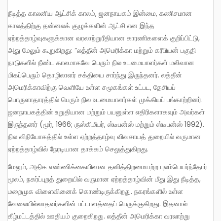
நீடித்த காலனிய ஆட்சிக் காலம், ஜனநாயகம் இன்மை, கணிசமான
காலத்திற்கு தன்னலக் குழுக்களின் ஆட்சி என இந்த
ஏற்றத்தாழ்வுகளுக்கான வரலாற்றுரீதியான காரணிகளைக் குறிப்பிட்டு,
அது மேலும் கூறுகிறது: “லத்தீன் அமெரிக்கா மற்றும் கரீபியன் பகுதி
நாடுகளில் நீண்ட காலமாகவே பெரும் நில உடமையாளர்கள் மலிவான
மிகப்பெரும் தொழிலாளர் சக்தியை சார்ந்து இருந்தனர். லத்தீன்
அமெரிக்காவிற்கு வெளியே உள்ள சமூகங்கள் உட்பட, தேசியப்
பொருளாதாரத்தில் பெரும் நில உடமையாளர்கள் முக்கியப் பங்காற்றினர்.
ஜனநாயகத்தின் உறுதியான மற்றும் பயனுள்ள எதிரிகளாகவும் அவர்கள்
இருந்தனர் (மூர், 1966; ருஸ்கிமீயர், ஸ்டீபன்ஸ் மற்றும் ஸ்டீபன்ஸ் 1992).
நில விநியோகத்தில் உள்ள ஏற்றத்தாழ்வு விவசாயத் துறையில் வருமான
ஏற்றத்தாழ்வில் நேரடியான தாக்கம் செலுத்துகிறது.
மேலும், அதிக எண்ணிக்கையிலான தனித்திறமையற்ற புலம்பெயர்ந்தோர்
மூலம், நகர்ப்புறத் துறையில் வருமான ஏற்றத்தாழ்வின் மீது இது நீடித்த,
மறைமுக விளைவினைக் கொண்டிருக்கிறது. நகரங்களில் உள்ள
வேலையில்லாதவர்களின் பட்டாளத்தைப் பெருக்குகிறது. இதனால்
கீழ்மட்டத்தில் ஊதியம் குறைகிறது. லத்தீன் அமெரிக்கா வரலாற்று