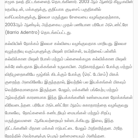
சமூக நலத் திட்டங்களைத் தொடங்கினார். 2003 ஆம் ஆண்டு கியூபாவின்
உதவியுடன், மக்களுக்கு, குறிப்பாக குடிசைப் பகுதிகளில்
வசிப்பவர்களுக்கு, இலவச மருத்துவ சேவையை வழங்குவதற்காக,
2003ஆம் ஆண்டில், அத்தகைய முதல் பணியான பரியோ அடெண்ட்ரோ
(Barrio Adentro) தொடங்கப்பட்டது.
கல்வியின் நோக்கம் இலவச கல்வியை வழங்குவதாக மாறியது. இலவச
எழுத்தறிவு வகுப்புகளுக்கு மிஷன் ராபின்சன், உயர்நிலைப் பள்ளிக்
கல்விக்கான மிஷன் ரிபாஸ் மற்றும் பல்கலைக்கழக கல்விக்கான மிஷன்
சுக்ரே என்பதாக இயக்கங்கள் உருவாயின. அதிகாரத்துவப் போக்கு மற்றும்
விதிமுறைகளியே மூழ்கிக் கிடக்கும் போக்கு (ரெட் டேபிசம்) மிகக்
குறைந்த அளவிலேயே இருந்ததால், இவற்றில் பல இயக்கங்கள் மிகவும்
வெற்றிகரமானதாக இருந்தன. மேலும், மக்களின் பங்கேற்பு மற்றும்
ஆர்வத்தின் காரணமாக இந்த இயக்கங்களின் உண்மையான நோக்கங்கள்
விரிவடைந்தன. பரியோ அடெண்ட்ரோ ஆரம்ப சுகாதாரத்தை வழங்குவது
போலவே, நோய்களைக் கண்டறியும் மையங்கள் மற்றும் சிறப்பு
மருத்துவமனை ஆகியவற்றையும் உள்ளடக்கியது. இவை, இந்த
திட்டங்களின் மீதான மக்கள் ஈடுபாட்டை மேலும் அதிகரித்தன. அதே
நேரத்தில் அவர்களுக்கு பெரும் நன்மையையும் அளித்தன.