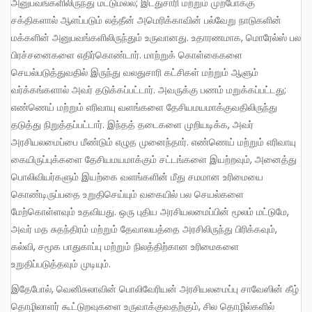
அனுபவங்களிலிருந்து மட்டுமல்ல; இடதுசாரி மற்றும் முற்போக்கு
சக்திகளால் ஆளப்படும் லத்தீன் அமெரிக்காவின் பல்வேறு நாடுகளின்
மக்களின் அனுபவங்களிலிருந்தும் உருவானது. உதாரணமாக, மொரேல்ஸ் பல
பிரச்சனைகளை எதிர்கொண்டார். மாற்றுக் கொள்கைகளை
செயல்படுத்துவதில் இருந்து வலதுசாரி கட்சிகள் மற்றும் ஆளும்
வர்க்கங்களால் அவர் தடுக்கப்பட்டார். அவருக்கு பணம் மறுக்கப்பட்டது;
எண்ணெய் மற்றும் எரிவாயு வளங்களை தேசியமயமாக்குவதிலிருந்து
தடுத்து நிறுத்தப்பட்டார். இந்தத் தடைகளை முறியடிக்க, அவர்
அரசியலமைப்பை மீண்டும் எழுத முனைந்தார். எண்ணெய் மற்றும் எரிவாயு
கையிருப்புக்களை தேசியமயமாக்கும் சட்டங்களை இயற்றவும், அனைத்து
பொலிவியர்களும் இயற்கை வளங்களின் மீது சமமான உரிமையை
கொண்டிருப்பதை உறுதிசெய்யும் வகையில் பல செயல்களை
மேற்கொள்ளவும் உதவியது. ஒரு புதிய அரசியலமைப்பின் மூலம் மட்டுமே,
அவர் மத சுதந்திரம் மற்றும் தேவாலயத்தை அரசிலிருந்து பிரிக்கவும்,
கல்வி, சமூக பாதுகாப்பு மற்றும் நிலத்திற்கான உரிமைகளை
உறுதிப்படுத்தவும் முடியும்.
இதேபோல், வெனிசுலாவின் பொலிவேரியன் அரசியலமைப்பு சாவேஸின் கீழ்
தொழிலாளர் கூட்டுறவுகளை உருவாக்குவதற்கும், சில தொழில்களில்