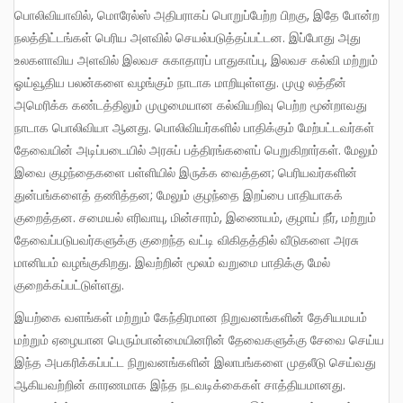
பொலிவியாவில், மொரேல்ஸ் அதிபராகப் பொறுப்பேற்ற பிறகு, இதே போன்ற
நலத்திட்டங்கள் பெரிய அளவில் செயல்படுத்தப்பட்டன. இப்போது அது
உலகளாவிய அளவில் இலவச சுகாதாரப் பாதுகாப்பு, இலவச கல்வி மற்றும்
ஓய்வூதிய பலன்களை வழங்கும் நாடாக மாறியுள்ளது. முழு லத்தீன்
அமெரிக்க கண்டத்திலும் முழுமையான கல்வியறிவு பெற்ற மூன்றாவது
நாடாக பொலிவியா ஆனது. பொலிவியர்களில் பாதிக்கும் மேற்பட்டவர்கள்
தேவையின் அடிப்படையில் அரசுப் பத்திரங்களைப் பெறுகிறார்கள். மேலும்
இவை குழந்தைகளை பள்ளியில் இருக்க வைத்தன; பெரியவர்களின்
துன்பங்களைத் தணித்தன; மேலும் குழந்தை இறப்பை பாதியாகக்
குறைத்தன. சமையல் எரிவாயு, மின்சாரம், இணையம், குழாய் நீர், மற்றும்
தேவைப்படுபவர்களுக்கு குறைந்த வட்டி விகிதத்தில் வீடுகளை அரசு
மானியம் வழங்குகிறது. இவற்றின் மூலம் வறுமை பாதிக்கு மேல்
குறைக்கப்பட்டுள்ளது.
இயற்கை வளங்கள் மற்றும் கேந்திரமான நிறுவனங்களின் தேசியமயம்
மற்றும் ஏழையான பெரும்பான்மையினரின் தேவைகளுக்கு சேவை செய்ய
இந்த அபகரிக்கப்பட்ட நிறுவனங்களின் இலாபங்களை முதலீடு செய்வது
ஆகியவற்றின் காரணமாக இந்த நடவடிக்கைகள் சாத்தியமானது.