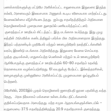
பணக்காரர்களுக்கு மட்டுமே அளிக்கப்பட்ட சலுகையாக இதுவரை இருந்த
கல்வி, அனைவரும் இலவசமாக அணுகக் கூடிய உரிமையாக மாற்றப்பட்டது.
வேலையின்மை வீழ்ச்சியடைந்தது. ஐம்பது சதவீதத்திற்கும் அதிகமான
தொழிலாளர்கள் முறையான துறையில் பணியமர்த்தப்பட்டனர்.
குறைந்தபட்ச ஊதியம் கிட்டத்தட்ட இரு மடங்காக உயர்ந்தது. இது முழு
லத்தீன் அமெரிக்க கண்டத்திலும் பார்க்க மிக அதிகமானதாக இருந்தது.
இந்தப் பத்தாண்டில் முதியோர் மற்றும் ஊனமுற்றோர் நலத்திட்டங்களின்
வரம்பு இரண்டு மடங்காக அதிகரித்தது. இதுவரை வேலை செய்யாத
மூத்த குடிமக்கள், பாதுகாப்பற்ற பெண்கள் மற்றும் உடல் ஊனமுற்றோர்
ஆகியோருக்கு குறைந்தபட்ச ஊதியத்தில் 60-80 சதவீதம் உதவித்
தொகையாக வழங்கப்படுகிறது. 61 வயதுக்கு மேற்பட்ட இல்லத்தரசிகள்,
ஏழைகளுக்கு முன்னுரிமை அளிக்கப்பட்டு, முழுமையான ஓய்வூதியம்
பெற்றனர்.
பிரேசிலில், 2003இல் முதல் தொழிலாளர் ஜனாதிபதி லூலா பதவிக்கு வந்த
பிறகு, அரசு நிர்வாகம் மக்களை உள்ளடக்கிய திட்டங்களால்
குறிக்கப்படுவதாக அமைந்தது. மற்ற சமூக ஆதாயங்களுக்கிடையில் –
வறுமையை 37.5 சதவீதத்திலிருந்து 20.9 சதவீதமாகக் குறைத்தது.