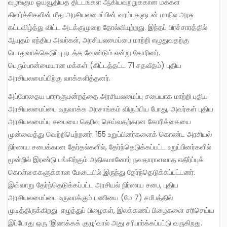
வழங்கும் ஓய்வூதியத் திட்டங்கள் ஆகியவற்றுக்கான மக்கள்
கிளர்ச்சிகளின் மீது அரசியலமைப்பின் வரம்புகளுடன் மாநில அரசு
கட்டவிழ்த்து விட்ட அடக்குமுறை தோல்வியுற்றது. இந்தப் பிரச்சாரத்தில்
ஆயுதம் ஏந்திய அவர்கள், அரசியலமைப்பை மாற்றி எழுதுவதற்கு
பொதுவாக்கெடுப்பு நடத்த வேண்டும் என்று கோரினர்.
பெரும்பான்மையான மக்கள் (கிட்டத்தட்ட 71 சதவீதம்) புதிய
அரசியலமைப்பிற்கு வாக்களித்தனர்.
அப்போதைய பாராளுமன்றத்தை அரசியலமைப்பு சபையாக மாற்றி புதிய
அரசியலமைப்பை உருவாக்க அரசாங்கம் விரும்பிய போது, ​​அவர்கள் புதிய
அரசியலமைப்பு சபையை தெரிவு செய்வதற்கான கோரிக்கையை
முன்வைத்து வெற்றிபெற்றனர். 155 உறுப்பினர்களைக் கொண்ட அரசியல்
நிர்ணய சபைக்கான தேர்தல்களில், தேர்ந்தெடுக்கப்பட்ட உறுப்பினர்களில்
மூன்றில் இரண்டு பங்கிற்கும் அதிகமானோர் நவதாராளவாத எதிர்ப்புக்
கொள்கைகளுக்கான மேடையில் இருந்து தேர்ந்தெடுக்கப்பட்டனர்.
இவ்வாறு தேர்ந்தெடுக்கப்பட்ட அரசியல் நிர்ணய சபை, புதிய
அரசியலமைப்பை உருவாக்கும் பணியை (மே 7) சமீபத்தில்
முடித்திருக்கிறது. எழுத்துப் பிழைகள், இலக்கணப் பிழைகளை சரிசெய்ய
இப்போது ஒரு ‘இணக்கக் குழு’வால் அது சரிபார்க்கப்பட்டு வருகிறது.