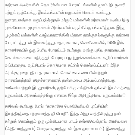
எதிரான அவர்களின் தொடர்ச்சியான போராட்டங்களின் மூலம் இடதுசாரி
மற்றும் முற்போக்கு இயக்கங்களின் மறுமலர்ச்சியைக் கண்டது.
ஜனநாயகத்தை வலுப்படுத்துதல் மற்றும் மக்களின் உரிமைகள் ஆகிய இரு
முக்கியமான முழக்கங்கள் அவர்களின் எழுச்சிக்கு பங்களித்தன. இந்த
முழக்கம் மக்களின் வாழ்வாதாரத்தின் மீதான தாக்குதல்களுக்கு எதிரான
போராட்டத்துடன் இணைந்தது. உதாரணமாக, வெனிசுலாவில், 1989இல்,
கராகசோவில் ஒரு பெரிய போராட்டம் நடந்தது. அங்கு புதிய தாராளமயக்
கொள்கைகளை எதிர்த்துப் போராடிய நூற்றுக்கணக்கான எதிர்ப்பாளர்கள்
அப்போதைய ஆட்சியால் கொடூரமாக சுட்டுக் கொல்லப்பட்டனர். இந்த
அடக்குமுறை புதிய தாராளமயக் கொள்கைகளை பின்பற்றும்
அரசாங்கத்தின் எதேச்சாதிகாரத் தன்மையை அம்பலப்படுத்தியது.
சாவேஸ் மற்றும் இடதுசாரிகள், முற்போக்கு சக்திகள் தங்கள் இயக்கத்தை
உருவாக்கி, அரசாங்கத்திற்கு எதிராக இந்த அதிருப்தியை உருவாக்கினர்.
சாவேஸ் கூறியது போல்: “கரகாசோ பொலிவேரியன் புரட்சியின்
இயந்திரத்தை பற்றவைத்த தீப்பொறி”. இந்த அனுபவத்திலிருந்து நாம்
கற்றுக் கொள்ளும் ஒரு முக்கியமான பாடம் என்னவென்றால், அரசியலை
(அதிகாரத்துவம்) பொருளாதாரத்துடன் (நவ தாராளமயம்) இணைத்து