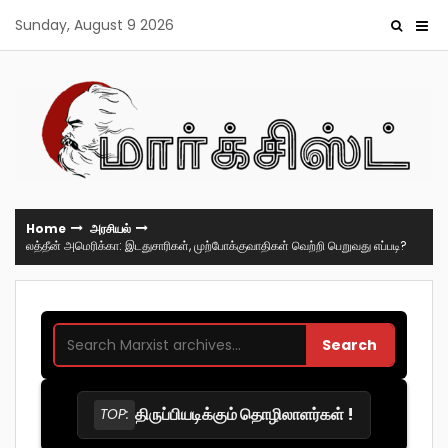
Skip
Sunday, August 9 2026
to
content
Home
அரசியல்
லத்தீன் அமெரிக்கா: இடதுசாரிகள், முற்போக்குவாதிகள் வெற்றி பெறுவது எப்படி?
Search
திருப்பியடிக்கும் தொழிலாளர்கள் !
TOP: