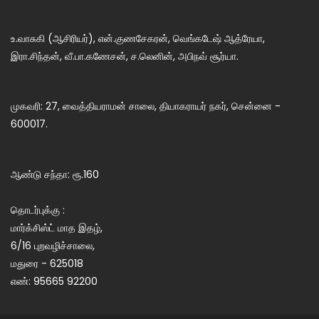
உ.வாசுகி (ஆசிரியர்), என்.குணசேகரன், வெங்கடேஷ் ஆத்ரேயா,
இரா.சிந்தன், வீ.பா.கணேசன், ச.லெனின், அபிநவ் சூர்யா.
முகவரி: 27, வைத்தியராமன் சாலை, தியாகராயர் நகர், சென்னை -
600017.
ஆண்டு சந்தா: ரூ.160
தொடர்புக்கு :
மார்க்சிஸ்ட் மாத இதழ்,
6/16 புறவழிச்சாலை,
மதுரை - 625018
எண்: 95665 92200