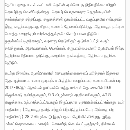
தேசிய ஜனநாயகக் கூட்டணி அரசின் ஒவ்வொரு நிதியறிக்கையிலும்
தொடர்ந்து வெளிப்படுகிறது. தொடர் பொருளாதார நெருக்கடியின்
தாக்கத்தை சந்திப்பது, சமூகத்தின் ஒடுக்கப்பட்ட வகுப்புகளே என்பதால்,
இந்த வகுப்புகளுக்கு சிறப்பு கவனம் தேவைப்படுகிறது. அதாவது, நாட்டின்
மொத்த உழைக்கும் வர்க்கத்துக்குமே சொற்பமான நிதியே
ஒதுக்கப்பட்டிருந்தாலும், வரலாறு நெடுகிலும் ஒடுக்கப்பட்டு வரும்
தலித்துகள், ஆதிவாசிகள், பெண்கள், சிறுபான்மையினர் ஆகியோர் இந்த
நிதிநிலை ரீதியான ஒடுக்குமுறையின் தாக்கத்தை அதிகம் சந்திக்க
நேரிடும்.
கடந்த இரண்டு ஆண்டுகளின் நிதியறிக்கைகளைப் பார்த்தால் இதனை
ஆதாரபூர்வமாக உணர முடியும். சமீபத்திய உழைப்பாளர் கணக்கீட்டின் படி
2017-18ஆம் ஆண்டில் நாட்டின்மொத்த மக்கள் தொகையில் 19.6
விழுக்காடு தலித்துகளும், 9.3 விழுக்காடு ஆதிவாசிகளும், 42.8
விழுக்காடு பிற்படுத்தப்பட்டோரும் இருப்பதாக தெரிவிக்கப்பட்டுள்ளது. உயர்
சாதியினர் (அதாவது தலித் மற்றும் பிற்படுத்தப்பட்டோர் அல்லாத பிற
சாதியினர்) 28.2 விழுக்காடு இருப்பதாக தெரிவிக்கின்றது. இந்த
மக்கட்தொகையை மனதில் கொண்டு செயல்பட்டிருந்தால், நிச்சயம்