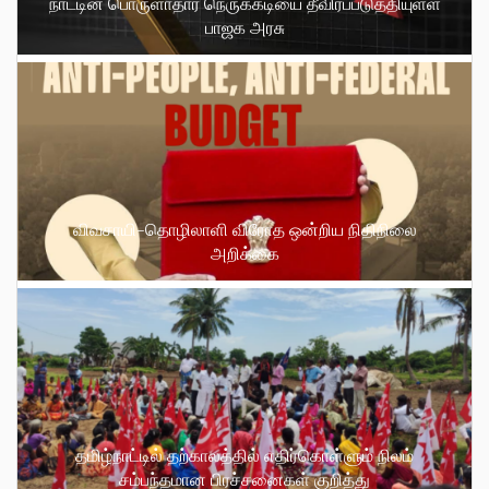
நாட்டின் பொருளாதார நெருக்கடியை தீவிரப்படுத்தியுள்ள
பாஜக அரசு
விவசாயி-தொழிலாளி விரோத ஒன்றிய நிதிநிலை
அறிக்கை
தமிழ்நாட்டில் தற்காலத்தில் எதிர்கொள்ளும் நிலம்
சம்பந்தமான பிரச்சனைகள் குறித்து