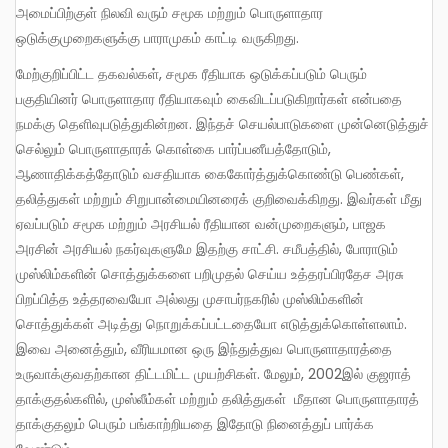
அமைப்பிற்குள் நிலவி வரும் சமூக மற்றும் பொருளாதார
ஒடுக்குமுறைகளுக்கு பாராமுகம் காட்டி வருகிறது.
மேற்குறிப்பிட்ட தகவல்கள், சமூக ரீதியாக ஒடுக்கப்படும் பெரும்
பகுதியினர் பொருளாதார ரீதியாகவும் கைவிடப்படுகிறார்கள் என்பதை
நமக்கு தெளிவுபடுத்துகின்றன. இந்தச் செயல்பாடுகளை முன்னெடுத்துச்
செல்லும் பொருளாதாரக் கொள்கை பார்ப்பனீயத்தோடும்,
ஆணாதிக்கத்தோடும் வசதியாக கைகோர்த்துக்கொண்டு பெண்கள்,
தலித்துகள் மற்றும் சிறுபான்மையினரைக் குறிவைக்கிறது. இவர்கள் மீது
ஏவப்படும் சமூக மற்றும் அரசியல் ரீதியான வன்முறைகளும், பாஜக
அரசின் அரசியல் நகர்வுகளுமே இதற்கு சாட்சி. சமீபத்தில், போராடும்
முஸ்லிம்களின் சொத்துக்களை பறிமுதல் செய்ய உத்தரப்பிரதேச அரசு
பிறப்பித்த உத்தரவையோ அல்லது முசாபர்நகரில் முஸ்லிம்களின்
சொத்துக்கள் அடித்து நொறுக்கப்பட்டதையோ எடுத்துக்கொள்ளலாம்.
இவை அனைத்தும், வீரியமான ஒரு இந்துத்துவ பொருளாதாரத்தை
உருவாக்குவதற்கான திட்டமிட்ட முயற்சிகள். மேலும், 2002இல் குஜராத்
தாக்குதல்களில், முஸ்லீம்கள் மற்றும் தலித்துகள் மீதான பொருளாதாரத்
தாக்குதலும் பெரும் பங்காற்றியதை இதோடு நினைத்துப் பார்க்க