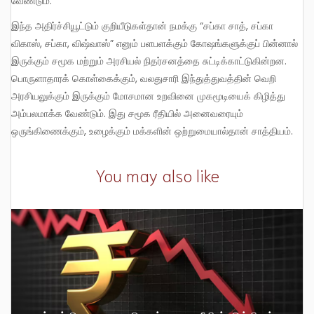
வேண்டும்.
இந்த அதிர்ச்சியூட்டும் குறியீடுகள்தான் நமக்கு “சப்கா சாத், சப்கா
விகாஸ், சப்கா, விஷ்வாஸ்” எனும் பளபளக்கும் கோஷங்களுக்குப் பின்னால்
இருக்கும் சமூக மற்றும் அரசியல் நிதர்சனத்தை சுட்டிக்காட்டுகின்றன.
பொருளாதாரக் கொள்கைக்கும், வலதுசாரி இந்துத்துவத்தின் வெறி
அரசியலுக்கும் இருக்கும் மோசமான உறவினை முகமூடியைக் கிழித்து
அம்பலமாக்க வேண்டும். இது சமூக ரீதியில் அனைவரையும்
ஒருங்கிணைக்கும், உழைக்கும் மக்களின் ஒற்றுமையால்தான் சாத்தியம்.
You may also like