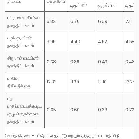
தலைப்பு
செலவீனம்
ஒதுக்கீடு
ஒதுக்கீடு
ஒதுக்கீ
பட்டியல் சாதியினர்
5.82
6.76
6.69
7.11
நலத்திட்டங்கள்
பழங்குடியினர்
3.95
4.40
4.52
4.58
நலத்திட்டங்கள்
சிறுபான்மையினர்
0.38
0.39
0.43
0.43
நலத்திட்டங்கள்
பாலின
12.33
11.39
13.10
12.24
நிதியறிக்கை
பிற
பாதிப்படையக்கூடிய
0.95
0.60
0.68
0.72
குழுவினருக்கான
நலத்திட்டங்கள்
செய்த செலவு – பட்ஜெட் ஒதுக்கீடு மற்றும் திருத்தப்பட்ட மதிப்பீடு