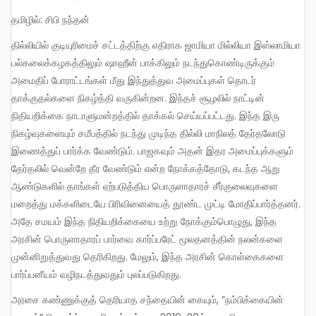
தமிழில்: சிபி நந்தன்
தில்லியில் குடியுரிமைச் சட்டத்திற்கு எதிராக ஜாமியா மில்லியா இஸ்லாமியா
பல்கலைக்கழகத்திலும் ஷாஹீன் பாக்கிலும் நடந்துகொண்டிருக்கும்
அமைதிப் போராட்டங்கள் மீது இந்துத்துவ அமைப்புகள் தொடர்
தாக்குதல்களை நிகழ்த்தி வருகின்றன. இந்தச் சூழலில் நாட்டின்
நிதியறிக்கை நாடாளுமன்றத்தில் தாக்கல் செய்யப்பட்டது. இந்த இரு
நிகழ்வுகளையும் சமீபத்தில் நடந்து முடிந்த தில்லி மாநிலத் தேர்தலோடு
இணைத்துப் பார்க்க வேண்டும். பாஜகவும் அதன் இதர அமைப்புக்களும்
தேர்தலில் வென்றே தீர வேண்டும் என்ற நோக்கத்தோடு, கடந்த ஆறு
ஆண்டுகளில் தாங்கள் ஏற்படுத்திய பொருளாதாரச் சீர்குலைவுகளை
மறைத்து மக்களிடையே பிரிவினையைத் தூண்ட முட்டி மோதிப்பார்த்தனர்.
அதே சமயம் இந்த நிதியறிக்கையை உற்று நோக்கும்பொழுது, இந்த
அரசின் பொருளாதாரப் பார்வை கார்ப்பரேட் மூலதனத்தின் நலன்களை
முன்னிறுத்துவது தெரிகிறது. மேலும், இந்த அரசின் கொள்கைகளை
பார்ப்பனீயம் வழிநடத்துவதும் புலப்படுகிறது.
அரசை கண்ணுக்குத் தெரியாத சந்தையின் கையும், ”நம்பிக்கையின்