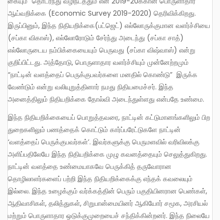
கையும்” தொடர்ந்து வழிநடத்தும் என 2019-20க்கான பொருளாதார
ஆய்வறிக்கை (Economic Survey 2019-2020) தெரிவிக்கிறது.
இருப்பினும், இந்த நிதியறிக்கை(பட்ஜெட்) எல்லோருக்குமான வளர்ச்சியை
(சப்கா விகாஸ்), எல்லோரோடும் சேர்ந்து அடைந்து (சப்கா சாத்)
எல்லோருடைய நம்பிக்கையையும் பெருவது (சப்கா விஷ்வாஸ்) என்று
குறிப்பிட்டது. அத்தோடு, பொருளாதார வளர்ச்சியும் முன்னேற்றமும்
“நாட்டின் வளத்தைப் பெருக்குபவர்களை மனதில் கொண்டு” இருக்க
வேண்டும் என்று வலியுறுத்தினார் நமது நிதியமைச்சர். இந்த
அனைத்திலும் நிதியறிக்கை தோல்வி அடைந்துள்ளது என்பதே உண்மை.
இந்த நிதியறிக்கையைப் பொறுத்தவரை, நாட்டின் கட்டுமானங்களிலும் பிற
துறைகளிலும் பணத்தைக் கொட்டும் கார்ப்பரேட்டுகளே நாட்டின்
‘வளத்தைப் பெருக்குபவர்கள்’. இவர்களுக்கு பெருமளவில் வரிவிலக்கு
அளிப்பதிலேயே இந்த நிதியறிக்கை முழு கவனத்தையும் செலுத்துகிறது.
நாட்டின் வளத்தை உண்மையாகவே பெருக்கித் தருவோரான
தொழிலாளர்களைப் பற்றி இந்த நிதியறிக்கைக்கு எந்தக் கவலையும்
இல்லை. இந்த உழைக்கும் வர்க்கத்தின் பெரும் பகுதியினரான பெண்கள்,
ஆதிவாசிகள், தலித்துகள், சிறுபான்மையினர் ஆகியோர் சமூக, அரசியல்
மற்றும் பொருளாதார ஒடுக்குமுறையைச் சந்திக்கின்றனர். இந்த நிலையே