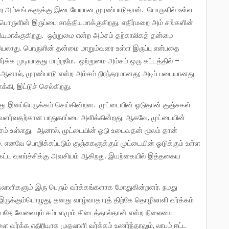
ர்மறை அம்சங் களுக்கு இடையேயான முரண்பாடுதான். பொருளில் உள்ள
ொருளின் இருப்பை சாத்தியமாக்குகிறது. எதிர்மறை அம் சங்களின்
தியமாக்குகிறது. ஒற்றுமை என்ற அம்சம் தற்காலிகத் தன்மை
யலாது. பொருளின் தன்மை மாறும்வரை உள்ள இருப்பு என்பதை
ர்க்க முடியாதது மாற்றமே. ஒற்றுமை அம்சம் ஒரு கட்டத்தில் –
 ஆனால், முரண்பாடு என்ற அம்சம் நிரந்தரமானது; அடிப் படையானது.
்கி, இட்டுச் செல்கிறது.
 வளர்வதற்கான பாதுகாப்பை அளிக்கின்றது. ஆகவே, முட்டையின்
அம்சம் உள்ளது. ஆனால், முட்டையின் ஓடு உடைவதன் மூலம் தான்
ம். எனவே பொறிக்கப்படும் குஞ்சுகளுக்கும் முட்டையின் ஓடுக்கும் உள்ள
்தகட்ட வளர்ச்சிக்கு அவசியம் ஆகிறது. இயற்கையில் இத்தகைய
இருக்கும்பொழுது, தனது வாழ்வாதாரத் திற்கே தொழிலாளி வர்க்கம்
என்பதே வேலையும் சம்பளமும் கிடைத்தால்தான் என்ற நிலையை
வர்க்க எதிரியாக முதலாளி வர்க்கம் உணர்ந்தாலும், லாபம் ஈட்ட