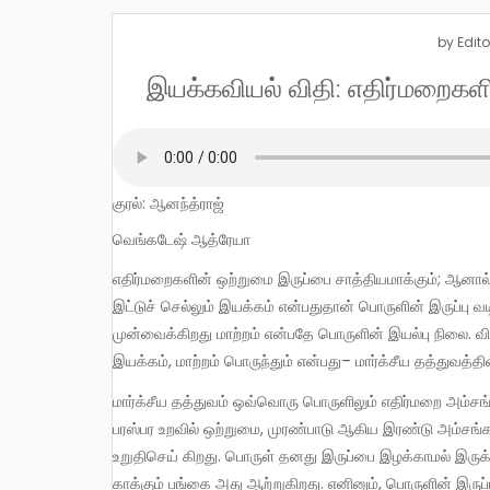
by
Edito
இயக்கவியல் விதி: எதிர்மறைகளி
குரல்: ஆனந்த்ராஜ்
வெங்கடேஷ் ஆத்ரேயா
எதிர்மறைகளின் ஒற்றுமை இருப்பை சாத்தியமாக்கும்; ஆனால் அவற்றின் தவிர்க்க முடியாத முரண்பாடு / மோதல் வளர்ச்சிக்கு
இட்டுச் செல்லும் இயக்கம் என்பதுதான் பொருளின் இருப்பு
முன்வைக்கிறது மாற்றம் என்பதே பொருளின் இயல்பு நிலை. 
இயக்கம், மாற்றம் பொருந்தும் என்பது– மார்க்சீய தத்துவத்தின்
மார்க்சீய தத்துவம் ஒவ்வொரு பொருளிலும் எதிர்மறை அம்சங்கள் இணைந்துள்ளன என்று கூறுகிறது. இந்த எதிர்மறை அம்சங்களின்
பரஸ்பர உறவில் ஒற்றுமை, முரண்பாடு ஆகிய இரண்டு அம்சங்
உறுதிசெய் கிறது. பொருள் தனது இருப்பை இழக்காமல் இரு
காக்கும் பங்கை அது ஆற்றுகிறது. எனினும், பொருளின் இருப்