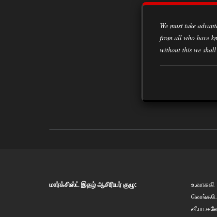
We must take advantage of every opportunity to acquire knowledge, to learn from the experiences of all classes of society,
from all who have kn
without this we shall
மார்க்சிஸ்ட் இதழ் ஆசிரியர் குழு:
உ.வாசுகி
வெங்கடேஷ
வீ.பா.கண