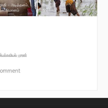
ாதி – அடித்தளம்,
்கட்டுமானம்
“வர்க்கம்”
இயக்கவியல்
,
முரண்
comment