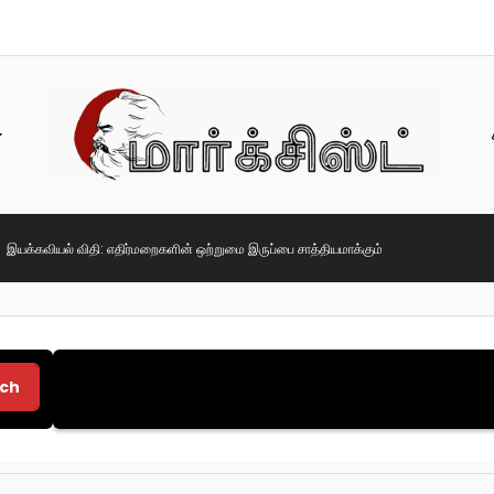
இயக்கவியல் விதி: எதிர்மறைகளின் ஒற்றுமை இருப்பை சாத்தியமாக்கும்
ch
திருப்பியடிக்கும் 
TOP: