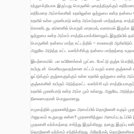
உந்துசக்தியாக இருப்பது பொருளில் புதைந்திருக்கும் எதி
எதிர்மறை அம்சங்களின் உறவிலுள்ள ஒற்றுமை என்ற தன்மை ப
உறவில் உள்ள முரண்பாடு என்ற அம்சம்தான் மாற்றத்தை சாத்
கொண்டது. ஏனெனில் பொருள் மாறாமல், வளராமல் இருக்க இ
ஒற்றுமை என்ற அம்சம் சாத்தியமாக்கினாலும், இறுதியில் தவி
பொருளின் தன்மை மாற்ற கட்டத்தில் – காலாவதி ஆகிவிடும்.
அதுவே அடுத்த கட்ட வளர்ச்சிக்கு தன்மை மாற்றத்தை உருவாக
இயற்கையில் பல உயிரினங்கள் முட்டை போட்டு குஞ்சு பொறித்து இனப்பெருக்கம் செய்கின்றன. முட்டையின் ஓடுதான் குஞ்சுகள்
உயிருடன் வெளிவருவதற்கான கட்டம் வரும் வரை குஞ்சுகள்
ஓட்டுக்கும் குஞ்சுகளுக்கும் உள்ள உறவில் ஒற்றுமை என்ற 
குஞ்சுகளின் உயிரும் அடுத்தகட்ட வளர்ச்சி யும் சாத்தியமாகு
உறவில் முரண்பாடு என்ற அம்ச மும் உள்ளது. அதுவே, அடுத
நிலைமைதான் பொதுவானது.
சமூகத்தில் முதலாளித்துவ அமைப்பில் தொழிலாளி களும் முதலாளிகளும் இரு பெரும் வர்க்கங்களாக மோதுகின்றனர். நமது
அனுபவம் கூறுவது என்ன? முதலாளித்துவ அமைப்பு நடப்பில் 
முதலாளி வர்க்கத்தை சார்ந்து இருக்கிறது. தனது இருப்பு 
தொழிலாளி வர்க்கம் சந்திக்கிறது. அதேபோல், தொழிலாளிகளை 