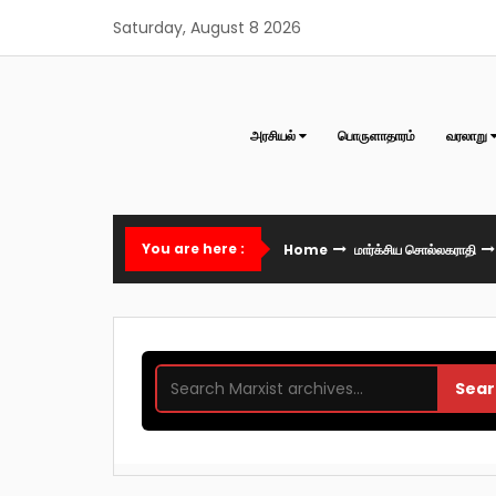
Skip
Saturday, August 8 2026
to
content
அரசியல்
பொருளாதாரம்
வரலாறு
You are here :
Home
மார்க்சிய சொல்லகராதி
Sear