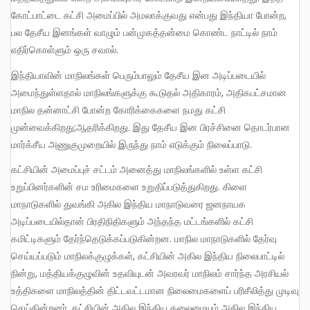
கோட்பாட்டை கட்சி அமைப்பில் அமலாக்குவது என்பது இந்தியா போன்ற,
பல தேசீய இனங்கள் வாழும் பன்முகத்தன்மை கொண்ட நாட்டில் நாம்
எதிர்கொள்ளும் ஒரு சவால்.
இந்தியாவின் மாநிலங்கள் பெரும்பாலும் தேசீய இன அடிப்படையில்
அமைந்துள்ளதால் மாநிலங்களுக்கு கூடுதல் அதிகாரம், அதிகபட்சமான
மாநில தன்னாட்சி போன்ற கோரிக்கைகளை நமது கட்சி
முன்வைக்கிறது;ஆதரிக்கிறது. இது தேசீய இன பிரச்சினை தொடர்பான
மார்க்சீய அணுகுமுறையில் இருந்து நாம் எடுக்கும் நிலைப்பாடு.
கட்சியின் அமைப்புச் சட்டம் அனைத்து மாநிலங்களில் உள்ள கட்சி
உறுப்பினர்களின் சம உரிமைகளை உறுதிப்படுத்துகிறது. கிளை
மாநாடுகளில் துவங்கி அகில இந்திய மாநாடுவரை ஜனநாயக
அடிப்படையில்தான் பிரதிநிதிகளும் அந்தந்த மட்டங்களில் கட்சி
கமிட்டிகளும் தேர்ந்தெடுக்கப்படுகின்றன. மாநில மாநாடுகளில் தேர்வு
செய்யப்படும் மாநிலக்குழுக்கள், கட்சியின் அகில இந்திய நிலைபாட்டில்
நின்று, மத்தியக்குழுவின் உதவியுடன் அவரவர் மாநிலம் சார்ந்த அரசியல்
உத்திகளை மாநிலத்தின் திட்டவட்டமான நிலைமைகளைப் பரிசீலித்து முடிவு
செய்கின்றனர். கட்சியின் அகில இந்திய தலைமையும் அகில இந்திய