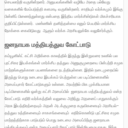
செயலாற்றி வருகின்றனர். அனுபவங்களின் வழியே அதை பல்வேறு
வகைகளில் மேம்படுத்தி களமாடி வருகின்றனர். சாதியும் வர்க்கமும் இங்கு
பின்னிப் பிணைந்துள்ளது என்பதை இந்திய மார்க்சிஸ்டுகள் மிகச்சரியாக
குறிப்பிட்டுள்ளனர். மண்ணின் தனித்தன்மை எனும் பெயரில் மார்க்சிய
நோக்கை கைவிடுவது ஆளும் வர்க்க அரசியலுக்கே வலுசேர்க்கும்.
ஜனநாயக மத்தியத்துவ கோட்பாடு
கம்யூனிஸ்ட் கட்சி அறிக்கை காலத்தில் இருந்து இன்றுவரை உலகில் பல
புரட்சிகர இயக்கங்கள் மார்க்சீய தத்துவ அணுகுமுறையை பின்பற்றி சமூக
மாற்றங்களுக்கான பயணங்களை நடத்தியுள்ளன. இதில் நடைமுறையில்
இருந்து பொது உடைமை இயக்கம் பெற்றுள்ள பல படிப்பினைகளில்
அமைப்புசார் கோட்பாடுகளும் உள்ளன. அவற்றில் மிக முக்கியமான
படிப்பினைகளில் ஒன்று கட்சி அமைப்பில் ஜனநாயக மத்தியத்துவம் என்ற
கோட்பாடு. எதிரி வர்க்கத்தின் வலுவை அறிந்து அதனைப் பாதுகாக்கும்
அரசு இயந்திரத்தையும் அதன் அடக்குமுறை கருவிகளையும் அரசியல்-
தத்துவ உத்திகளையும் சாகசங்களையும் எதிர்கொண்டு புரட்சிகர சமூக
மாற்றத்திற்காக பாடுபடும் பொது உடைமை அமைப்பிற்கு ஜனநாயக
மத்தியத்துவம் என்ற அமைப்புசார் கோட்பாடு இன்றியமையாதது. இந்த