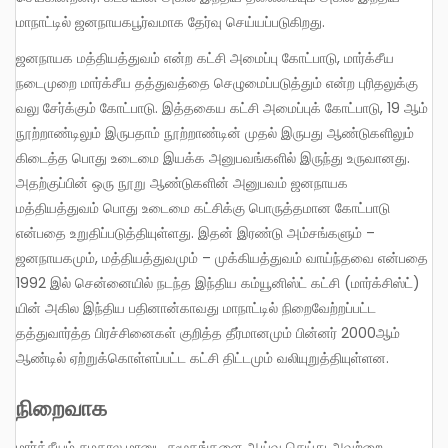
மாநாட்டில் ஜனநாயகபூர்வமாக தேர்வு செய்யப்படுகிறது.
ஜனநாயக மத்தியத்துவம் என்ற கட்சி அமைப்பு கோட்பாடு, மார்க்சீய
நடைமுறை மார்க்சீய தத்துவத்தை செழுமைப்படுத்தும் என்ற புரிதலுக்கு
வலு சேர்க்கும் கோட்பாடு. இத்தகைய கட்சி அமைப்புக் கோட்பாடு, 19 ஆம்
நூற்றாண்டிலும் இருபதாம் நூற்றாண்டின் முதல் இருபது ஆண்டுகளிலும்
கிடைத்த பொது உடைமை இயக்க அனுபவங்களில் இருந்து உருவானது.
அதற்குப்பின் ஒரு நூறு ஆண்டுகளின் அனுபவம் ஜனநாயக
மத்தியத்துவம் பொது உடைமை கட்சிக்கு பொருத்தமான கோட்பாடு
என்பதை உறுதிப்படுத்தியுள்ளது. இதன் இரண்டு அம்சங்களும் –
ஜனநாயகமும், மத்தியத்துவமும் – முக்கியத்துவம் வாய்ந்தவை என்பதை
1992 இல் சென்னையில் நடந்த இந்திய கம்யூனிஸ்ட் கட்சி (மார்க்சிஸ்ட்)
யின் அகில இந்திய பதினான்காவது மாநாட்டில் நிறைவேற்றப்பட்ட
தத்துவார்த்த பிரச்சினைகள் குறித்த தீர்மானமும் பின்னர் 2000ஆம்
ஆண்டில் ஏற்றுக்கொள்ளப்பட்ட கட்சி திட்டமும் வலியுறுத்தியுள்ளன.
நிறைவாக
மார்க்சீயம் சமகால மானுட சமூகங்களை ஆய்வு செய்து அவற்றை