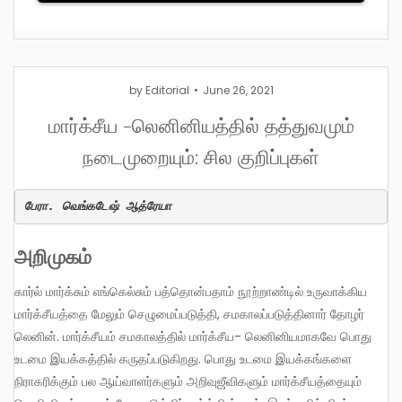
by
Editorial
June 26, 2021
மார்க்சீய -லெனினியத்தில் தத்துவமும்
நடைமுறையும்: சில குறிப்புகள்
பேரா. வெங்கடேஷ் ஆத்ரேயா
அறிமுகம்
கார்ல் மார்க்சும் எங்கெல்சும் பத்தொன்பதாம் நூற்றாண்டில் உருவாக்கிய
மார்க்சீயத்தை மேலும் செழுமைப்படுத்தி, சமகாலப்படுத்தினார் தோழர்
லெனின். மார்க்சீயம் சமகாலத்தில் மார்க்சீய- லெனினியமாகவே பொது
உடமை இயக்கத்தில் கருதப்படுகிறது. பொது உடமை இயக்கங்களை
நிராகரிக்கும் பல ஆய்வாளர்களும் அறிவுஜீவிகளும் மார்க்சீயத்தையும்