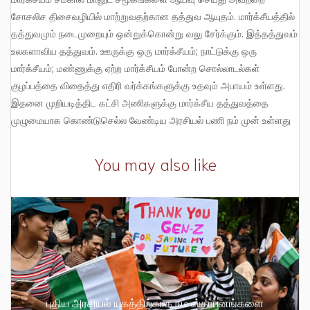
சோசலிச திசைவழியில் மாற்றுவதற்கான தத்துவ ஆயுதம். மார்க்சீயத்தில்
தத்துவமும் நடைமுறையும் ஒன்றுக்கொன்று வலு சேர்க்கும். இத்தத்துவம்
உலகளாவிய தத்துவம். ஊருக்கு ஒரு மார்க்சீயம்; நாட்டுக்கு ஒரு
மார்க்சீயம்; மண்ணுக்கு ஏற்ற மார்க்சீயம் போன்ற சொல்லாடல்கள்
குழப்பத்தை விதைத்து எதிரி வர்க்கங்களுக்கு உதவும் அபாயம் உள்ளது.
இதனை முறியடித்திட கட்சி அணிகளுக்கு மார்க்சீய தத்துவத்தை
முழுமையாக கொண்டுசெல்ல வேண்டிய அரசியல் பணி நம் முன் உள்ளது
You may also like
புதிய அரசியல் யுகத்திற்காக நம் ஸ்தாபனங்களை