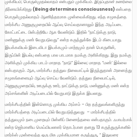
முக்கியம்; பொருள்முதல்வாதம் என்பதும் முக்கியம்.
இருப்புதான் உணர்வை
நிர்ணயிக்கிறது
(
Being determines consciousness)
என்பதை
பொருள்முதல்வாதம் ஆணித்தரமாக முன்வைக்கிறது. எந்த சமூகத்தை
மார்க்சீய அணுகுமுறையில் ஆய்வு செய்வதானாலும் இந்த அடிப்படை
கோட்பாட்டை பின்பற்றியே ஆக வேண்டும். இதில் “நாட்டுக்கு நாடு,
மண்ணுக்கு மண் வேறுபடுவது” என்ற கருத்துக்கே இடம் கிடையாது.
இயக்கவியல் இடைவிடா இயக்கமும் மாற்றமும் தான் பொருளின்,
இருப்பின் இயல்பு என்பதை பால பாடமாக நமக்கு அளிக்கிறது. இது நமக்கு
அளிக்கும் முக்கிய பாடம் மாறாத “நாடு” இல்லை; மாறாத “மண்’ இல்லை
என்பதாகும். ஆக, மார்க்சீய தத்துவ நிலைபாட்டில் இருந்துதான் அனைத்து
சமூகங்களையும் ஆய்வு செய்ய வேண்டும். தத்துவ நிலைபாட்டில்,
அணுகுமுறையில், ஊருக்கு ஊர், நாட்டுக்கு நாடு, மண்ணுக்கு மண் என்ற
அம்சங்களின் அடிப்படையில் வேறுபாடு இருக்க இயலாது.
மார்க்சீயத்தின் இன்னொரு முக்கிய அம்சம் – பிற தத்துவங்களிருந்து
மார்க்சீயத்தை அடிப்படையில் வேறுபடுத்துவது – மார்க்சீயத்தில்
தத்துவமும் நடைமுறையும் பின்னிப் பிணைந்தவை என்பதாகும். ஃபாயர்பாக்
என்ற ஜெர்மானிய மெய்யியலாளர் தொடர்பான தனது 13 கருத்துருக்களில்
மார்க்ஸ் முன்வைத்த ஒரு மிக முக்கியமான கருத்துரு, “ இதுவரை