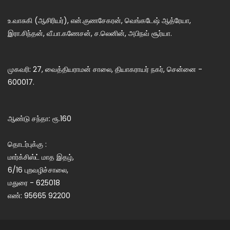
உ.வாசுகி (ஆசிரியர்), என்.குணசேகரன், வெங்கடேஷ் ஆத்ரேயா,
இரா.சிந்தன், வீ.பா.கணேசன், ச.லெனின், அபிநவ் சூர்யா.
முகவரி: 27, வைத்தியராமன் சாலை, தியாகராயர் நகர், சென்னை -
600017.
ஆண்டு சந்தா: ரூ.160
தொடர்புக்கு :
மார்க்சிஸ்ட் மாத இதழ்,
6/16 புறவழிச்சாலை,
மதுரை - 625018
எண்: 95665 92200