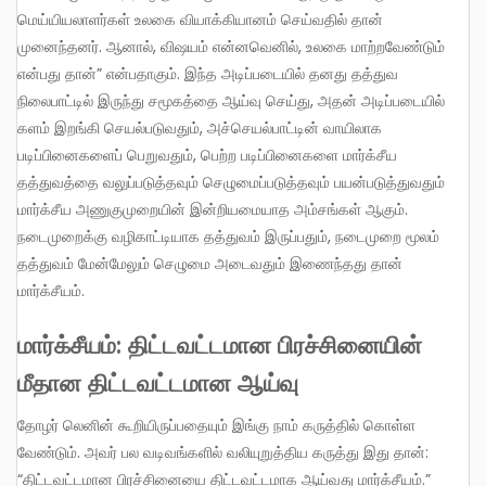
மெய்யியலாளர்கள் உலகை வியாக்கியானம் செய்வதில் தான்
முனைந்தனர். ஆனால், விஷயம் என்னவெனில், உலகை மாற்றவேண்டும்
என்பது தான்” என்பதாகும். இந்த அடிப்படையில் தனது தத்துவ
நிலைபாட்டில் இருந்து சமூகத்தை ஆய்வு செய்து, அதன் அடிப்படையில்
களம் இறங்கி செயல்படுவதும், அச்செயல்பாட்டின் வாயிலாக
படிப்பினைகளைப் பெறுவதும், பெற்ற படிப்பினைகளை மார்க்சீய
தத்துவத்தை வலுப்படுத்தவும் செழுமைப்படுத்தவும் பயன்படுத்துவதும்
மார்க்சீய அணுகுமுறையின் இன்றியமையாத அம்சங்கள் ஆகும்.
நடைமுறைக்கு வழிகாட்டியாக தத்துவம் இருப்பதும், நடைமுறை மூலம்
தத்துவம் மேன்மேலும் செழுமை அடைவதும் இணைந்தது தான்
மார்க்சீயம்.
மார்க்சீயம்: திட்டவட்டமான பிரச்சினையின்
மீதான திட்டவட்டமான ஆய்வு
தோழர் லெனின் கூறியிருப்பதையும் இங்கு நாம் கருத்தில் கொள்ள
வேண்டும். அவர் பல வடிவங்களில் வலியுறுத்திய கருத்து இது தான்:
“திட்டவட்டமான பிரச்சினையை திட்டவட்டமாக ஆய்வது மார்க்சீயம்.”