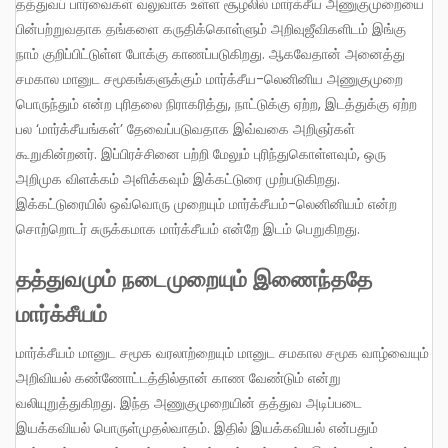
தத்துவப் பார்வைகள் வலுவாக உள்ள சூழலில் மார்க்சீய அணுகுமுறையை
பின்பற்றுவதாக தங்களை கருதிக்கொள்ளும் அறிவுஜீவிகளிடம் இங்கு
நாம் குறிப்பிட்டுள்ள போக்கு காணப்படுகிறது. ஆகவேதான் அனைத்து
சமகால மானுட சமூகங்களுக்கும் மார்க்சீய-லெனினிய அணுகுமுறை
பொருந்தும் என்ற புரிதலை நிராகரித்து, நாட்டுக்கு ஏற்ற, இடத்துக்கு ஏற்ற
பல ‘மார்க்சீயங்கள்’ தேவைப்படுவதாக இவ்வகை அறிஞர்கள்
கூறுகின்றனர். இப்பிரச்சினை பற்றி மேலும் புரிந்துகொள்ளவும், ஒரு
அறிமுக விளக்கம் அளிக்கவும் இக்கட்டுரை முற்படுகிறது.
இக்கட்டுரையில் ஒவ்வொரு முறையும் மார்க்சீயம்-லெனினியம் என்ற
சொற்றொடர் சுருக்கமாக மார்க்சீயம் என்றே இடம் பெறுகிறது.
தத்துவமும் நடைமுறையும் இணைந்ததே
மார்க்சீயம்
மார்க்சீயம் மானுட சமூக வரலாற்றையும் மானுட சமகால சமூக வாழ்வையும்
அறிவியல் கண்ணோட்டத்தில்தான் காண வேண்டும் என்று
வலியுறுத்துகிறது. இந்த அணுகுமுறையின் தத்துவ அடிப்படை
இயக்கவியல் பொருள்முதல்வாதம். இதில் இயக்கவியல் என்பதும்