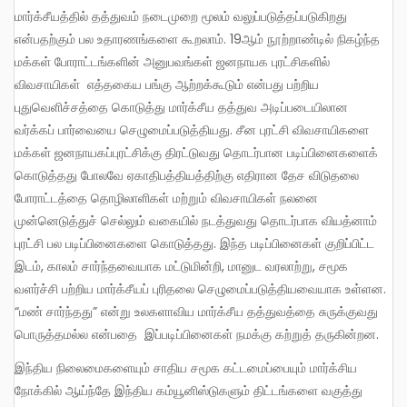
மார்க்சீயத்தில் தத்துவம் நடைமுறை மூலம் வலுப்படுத்தப்படுகிறது
என்பதற்கும் பல உதாரணங்களை கூறலாம். 19ஆம் நூற்றாண்டில் நிகழ்ந்த
மக்கள் போராட்டங்களின் அனுபவங்கள் ஜனநாயக புரட்சிகளில்
விவசாயிகள் எத்தகைய பங்கு ஆற்றக்கூடும் என்பது பற்றிய
புதுவெளிச்சத்தை கொடுத்து மார்க்சீய தத்துவ அடிப்படையிலான
வர்க்கப் பார்வையை செழுமைப்படுத்தியது. சீன புரட்சி விவசாயிகளை
மக்கள் ஜனநாயகப்புரட்சிக்கு திரட்டுவது தொடர்பான படிப்பினைகளைக்
கொடுத்தது போலவே ஏகாதிபத்தியத்திற்கு எதிரான தேச விடுதலை
போராட்டத்தை தொழிலாளிகள் மற்றும் விவசாயிகள் நலனை
முன்னெடுத்துச் செல்லும் வகையில் நடத்துவது தொடர்பாக வியத்னாம்
புரட்சி பல படிப்பினைகளை கொடுத்தது. இந்த படிப்பினைகள் குறிப்பிட்ட
இடம், காலம் சார்ந்தவையாக மட்டுமின்றி, மானுட வரலாற்று, சமூக
வளர்ச்சி பற்றிய மார்க்சீயப் புரிதலை செழுமைப்படுத்தியவையாக உள்ளன.
“மண் சார்ந்தது” என்று உலகளாவிய மார்க்சீய தத்துவத்தை சுருக்குவது
பொருத்தமல்ல என்பதை இப்படிப்பினைகள் நமக்கு கற்றுத் தருகின்றன.
இந்திய நிலைமைகளையும் சாதிய சமூக கட்டமைப்பையும் மார்க்சிய
நோக்கில் ஆய்ந்தே இந்திய கம்யூனிஸ்டுகளும் திட்டங்களை வகுத்து