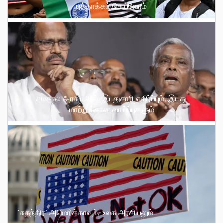
புத்தாக்கம் செய்வோம்
சமகால அரசியலில் இடதுசாரி எதிர்ப்பும், இடது
மாற்றுக்கான வாய்ப்புகளும்
‘சுதந்திர’ அமெரிக்காவும், உலக அரசியலும் !