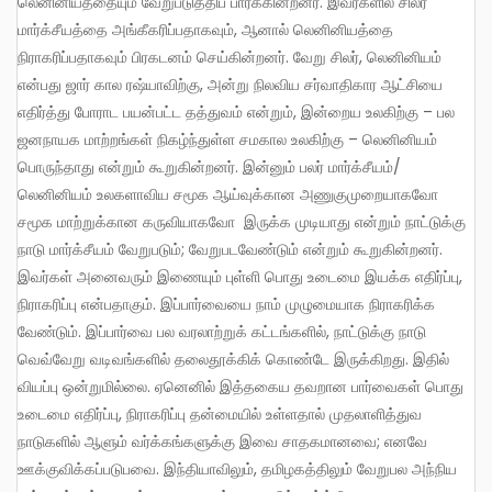
லெனினியத்தையும் வேறுபடுத்திப் பார்க்கின்றனர். இவர்களில் சிலர்
மார்க்சீயத்தை அங்கீகரிப்பதாகவும், ஆனால் லெனினியத்தை
நிராகரிப்பதாகவும் பிரகடனம் செய்கின்றனர். வேறு சிலர், லெனினியம்
என்பது ஜார் கால ரஷ்யாவிற்கு, அன்று நிலவிய சர்வாதிகார ஆட்சியை
எதிர்த்து போராட பயன்பட்ட தத்துவம் என்றும், இன்றைய உலகிற்கு – பல
ஜனநாயக மாற்றங்கள் நிகழ்ந்துள்ள சமகால உலகிற்கு – லெனினியம்
பொருந்தாது என்றும் கூறுகின்றனர். இன்னும் பலர் மார்க்சீயம்/
லெனினியம் உலகளாவிய சமூக ஆய்வுக்கான அணுகுமுறையாகவோ
சமூக மாற்றுக்கான கருவியாகவோ இருக்க முடியாது என்றும் நாட்டுக்கு
நாடு மார்க்சீயம் வேறுபடும்; வேறுபடவேண்டும் என்றும் கூறுகின்றனர்.
இவர்கள் அனைவரும் இணையும் புள்ளி பொது உடைமை இயக்க எதிர்ப்பு,
நிராகரிப்பு என்பதாகும். இப்பார்வையை நாம் முழுமையாக நிராகரிக்க
வேண்டும். இப்பார்வை பல வரலாற்றுக் கட்டங்களில், நாட்டுக்கு நாடு
வெவ்வேறு வடிவங்களில் தலைதூக்கிக் கொண்டே இருக்கிறது. இதில்
வியப்பு ஒன்றுமில்லை. ஏனெனில் இத்தகைய தவறான பார்வைகள் பொது
உடைமை எதிர்ப்பு, நிராகரிப்பு தன்மையில் உள்ளதால் முதலாளித்துவ
நாடுகளில் ஆளும் வர்க்கங்களுக்கு இவை சாதகமானவை; எனவே
ஊக்குவிக்கப்படுபவை. இந்தியாவிலும், தமிழகத்திலும் வேறுபல அந்நிய