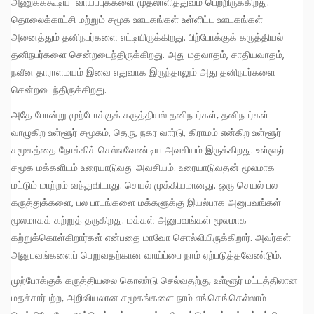
அணுகக்கூடிய வாய்ப்புக்களை முதலாளித்துவம் பெற்றிருக்கிறது.
தொலைக்காட்சி மற்றும் சமூக ஊடகங்கள் உள்ளிட்ட ஊடகங்கள்
அனைத்தும் தனிநபர்களை எட்டியிருக்கிறது. பிற்போக்குக் கருத்தியல்
தனிநபர்களை சென்றடைந்திருக்கிறது. அது மதவாதம், சாதியவாதம்,
நவீன தாராளமயம் இவை எதுவாக இருந்தாலும் அது தனிநபர்களை
சென்றடைந்திருக்கிறது.
அதே போன்று முற்போக்குக் கருத்தியல் தனிநபர்கள், தனிநபர்கள்
வாழுகிற உள்ளூர் சமூகம், தெரு, நகர வார்டு, கிராமம் என்கிற உள்ளூர்
சமூகத்தை நோக்கிச் செல்லவேண்டிய அவசியம் இருக்கிறது. உள்ளூர்
சமூக மக்களிடம் உரையாடுவது அவசியம். உரையாடுவதன் மூலமாக
மட்டும் மாற்றம் வந்துவிடாது. செயல் முக்கியமானது. ஒரு செயல் பல
கருத்துக்களை, பல பாடங்களை மக்களுக்கு இயல்பாக அனுபவங்கள்
மூலமாகக் கற்றுத் தருகிறது. மக்கள் அனுபவங்கள் மூலமாக
கற்றுக்கொள்கிறார்கள் என்பதை மாவோ சொல்லியிருக்கிறார். அவர்கள்
அனுபவங்களைப் பெறுவதற்கான வாய்ப்பை நாம் ஏற்படுத்தவேண்டும்.
முற்போக்குக் கருத்தியலை கொண்டு செல்வதற்கு, உள்ளூர் மட்டத்திலான
மதச்சார்பற்ற, அறிவியலான சமூகங்களை நாம் எங்கெங்கெல்லாம்