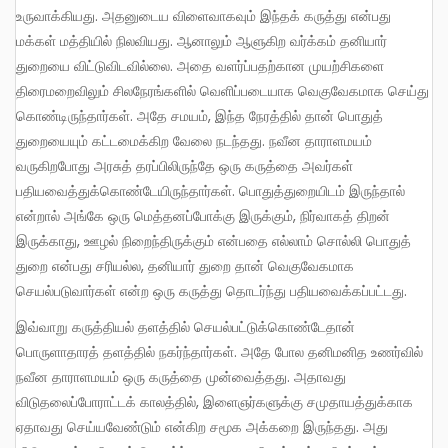
உருவாக்கியது. அதனுடைய விளைவாகவும் இந்தக் கருத்து என்பது
மக்கள் மத்தியில் நிலவியது. ஆனாலும் ஆளுகிற வர்க்கம் தனியார்
துறையை விட்டுவிடவில்லை. அதை வளர்ப்பதற்கான முயற்சிகளை
திரைமறைவிலும் சிலநேரங்களில் வெளிப்படையாக வெகுவேகமாக செய்து
கொண்டிருந்தார்கள். அதே சமயம், இந்த நேரத்தில் தான் பொதுத்
துறையையும் கட்டமைக்கிற வேலை நடந்தது. நவீன தாராளமயம்
வருகிறபோது அரசுத் தரப்பிலிருந்தே ஒரு கருத்தை அவர்கள்
பதியவைத்துக்கொண்டேயிருந்தார்கள். பொதுத்துறையிடம் இருந்தால்
என்றால் அங்கே ஒரு மெத்தனப்போக்கு இருக்கும், நிர்வாகத் திறன்
இருக்காது, ஊழல் நிறைந்திருக்கும் என்பதை எல்லாம் சொல்லி பொதுத்
துறை என்பது சரியல்ல, தனியார் துறை தான் வெகுவேகமாக
செயல்படுவார்கள் என்ற ஒரு கருத்து தொடர்ந்து பதியவைக்கப்பட்டது.
இவ்வாறு கருத்தியல் தளத்தில் செயல்பட்டுக்கொண்டேதான்
பொருளாதாரத் தளத்தில் நகர்ந்தார்கள். அதே போல தனிமனித உணர்வில்
நவீன தாராளமயம் ஒரு கருத்தை முன்வைத்தது. அதாவது
விடுதலைப்போராட்டக் காலத்தில், இளைஞர்களுக்கு சமுதாயத்துக்காக
ஏதாவது செய்யவேண்டும் என்கிற சமூக அக்கறை இருந்தது. அது