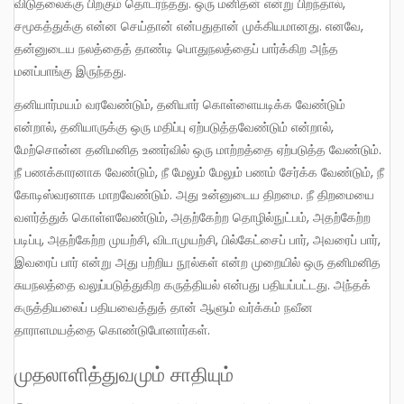
விடுதலைக்கு பிறகும் தொடர்ந்தது. ஒரு மனிதன் என்று பிறந்தால்,
சமூகத்துக்கு என்ன செய்தான் என்பதுதான் முக்கியமானது. எனவே,
தன்னுடைய நலத்தைத் தாண்டி பொதுநலத்தைப் பார்க்கிற அந்த
மனப்பாங்கு இருந்தது.
தனியார்மயம் வரவேண்டும், தனியார் கொள்ளையடிக்க வேண்டும்
என்றால், தனியாருக்கு ஒரு மதிப்பு ஏற்படுத்தவேண்டும் என்றால்,
மேற்சொன்ன தனிமனித உணர்வில் ஒரு மாற்றத்தை ஏற்படுத்த வேண்டும்.
நீ பணக்காரனாக வேண்டும், நீ மேலும் மேலும் பணம் சேர்க்க வேண்டும், நீ
கோடிஸ்வரனாக மாறவேண்டும். அது உன்னுடைய திறமை. நீ திறமையை
வளர்த்துக் கொள்ளவேண்டும், அதற்கேற்ற தொழில்நுட்பம், அதற்கேற்ற
படிப்பு, அதற்கேற்ற முயற்சி, விடாமுயற்சி, பில்கேட்சைப் பார், அவரைப் பார்,
இவரைப் பார் என்று அது பற்றிய நூல்கள் என்ற முறையில் ஒரு தனிமனித
சுயநலத்தை வலுப்படுத்துகிற கருத்தியல் என்பது பதியப்பட்டது. அந்தக்
கருத்தியலைப் பதியவைத்துத் தான் ஆளும் வர்க்கம் நவீன
தாராளமயத்தை கொண்டுபோனார்கள்.
முதலாளித்துவமும் சாதியும்