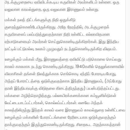
அடக்குமுறையை ஏவிவிடக்கூடிய கருவிகள் அவர்களிடம் உள்ளன. ஒரு
வலுவான காவல்துறை, ஒரு வலுவான இராணுவம் உள்ளது.
மக்கள் நலத் திட்டங்களுக்கு நிதி ஒதுக்கீடு
குறைந்துகொண்டேயிருக்கிறது. அதே நேரத்தில், அடக்குமுறைக்
கருவிகளைப் பலப்படுத்துவதற்கான நிதி உள்ளிட்ட எல்லாவிதமான
ஏற்பாடுகளையும் அவர்கள் செய்துகொண்டிருக்கிறார்கள். இது இந்திய
நாட்டில் மட்டுமல்ல, உலகம் முழுவதும் நடந்துகொண்டிருக்கிற விஷயம்.
உழைக்கும் மக்கள் மீது, இராணுவத்தை ஏவிவிட்டு படுகொலை செய்வது
காலம் காலமாக நடந்து கொண்டிருக்கிறது. 1940களில் தெலுங்கானாவில்
விவாசிகள் தங்கள் நிலத்துக்காக செங்கொடி ஏந்திப் போராடியபோது,
அந்தப் போராட்டத்தை ஒடுக்குவதற்காக இந்திய இராணுவம், (அப்போது
தான் இந்தியாவுக்கு விடுதலை கிடைத்திருந்தது) பயன்படுத்தப்பட்டது.
மக்களை அழித்தொழித்தது. பல்லாயிரக்கணக்கான கம்யூனிஸ்டுகள்
வேட்டையாடப்பட்டார்கள், கொல்லப்பட்டார்கள். எனவே அந்தக்
காலத்திலிருந்து இந்தக் காலம் வரை இராணுவம் காவல்துறை உள்ளிட்டவை
உழைக்கும் மக்களின் போராட்டங்களை நேரிடையாக ஒடுக்குவதற்கும்
தாக்குவதற்கும் இருந்துகொண்டிருக்கிறது. சிறைகூட அதற்காகத்தான்