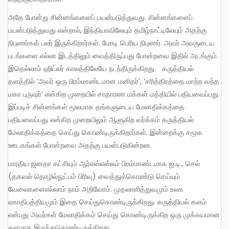
அதே போன்று சின்னங்களைப் பயன்படுத்துவது. சின்னங்களைப்
பயன்படுத்துவது என்றால், இந்தியாவிலேயும் தமிழ்நாட்டிலேயும் அதற்கு
நிபுணர்கள் பலர் இருக்கிறார்கள். மோடி பெரிய நிபுணர். அவர் அவருடைய
படங்களை எல்லா இடத்திலும் வைத்திருப்பது போன்றவை இதில் அடங்கும்.
இதெல்லாம் ஹிட்லர் காலத்திலேயே நடந்திருக்கிறது. கருத்தியல்
தளத்தில் ‘அவர் ஒரு பிரம்மாண்டமான மனிதர்’, ‘சரித்திரத்தை மாற்ற வந்த
மகா புருஷர்’ என்கிற முறையில் சாதாரண மக்கள் மத்தியில் பதியவைப்பது.
இப்படிச் சின்னங்கள் மூலமாக தங்களுடைய மேலாதிக்கத்தை
பதியவைப்பது என்கிற முறையிலும் ஆளுகிற வர்க்கம் கருத்தியல்
மேலாதிக்கத்தை செய்து கொண்டிருக்கிறார்கள். இன்றைக்கு சமூக
ஊடகங்கள் போன்றவை அதற்கு பயன்படுகின்றன.
பாரதிய ஜனதா கட்சியும் ஆர்எஸ்எஸ்சும் பிரம்மாண்டமாக ஐ.டி., செல்
(தகவல் தொழில்நுட்பம் பிரிவு) வைத்துக்கொண்டு செய்யும்
வேலைகளைஎல்லாம் நாம் அறிவோம். முதலாளித்துவமும் உலக
ஏகாதிபத்தியமும் இதை செய்துகொண்டிருக்கிறது. கருத்தியல் களம்
என்பது அவர்கள் மேலாதிக்கம் செய்து கொண்டிருக்கிற ஒரு முக்கயமான
தளமாக இருந்துகொண்டிருக்கிறது.