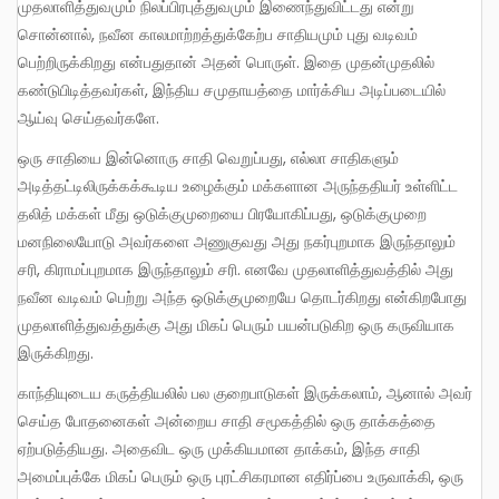
முதலாளித்துவமும் நிலப்பிரபுத்துவமும் இணைந்துவிட்டது என்று
சொன்னால், நவீன காலமாற்றத்துக்கேற்ப சாதியமும் புது வடிவம்
பெற்றிருக்கிறது என்பதுதான் அதன் பொருள். இதை முதன்முதலில்
கண்டுபிடித்தவர்கள், இந்திய சமுதாயத்தை மார்க்சிய அடிப்படையில்
ஆய்வு செய்தவர்களே.
ஒரு சாதியை இன்னொரு சாதி வெறுப்பது, எல்லா சாதிகளும்
அடித்தட்டிலிருக்கக்கூடிய உழைக்கும் மக்களான அருந்ததியர் உள்ளிட்ட
தலித் மக்கள் மீது ஒடுக்குமுறையை பிரயோகிப்பது, ஒடுக்குமுறை
மனநிலையோடு அவர்களை அணுகுவது அது நகர்புறமாக இருந்தாலும்
சரி, கிராமப்புறமாக இருந்தாலும் சரி. எனவே முதலாளித்துவத்தில் அது
நவீன வடிவம் பெற்று அந்த ஒடுக்குமுறையே தொடர்கிறது என்கிறபோது
முதலாளித்துவத்துக்கு அது மிகப் பெரும் பயன்படுகிற ஒரு கருவியாக
இருக்கிறது.
காந்தியுடைய கருத்தியலில் பல குறைபாடுகள் இருக்கலாம், ஆனால் அவர்
செய்த போதனைகள் அன்றைய சாதி சமூகத்தில் ஒரு தாக்கத்தை
ஏற்படுத்தியது. அதைவிட ஒரு முக்கியமான தாக்கம், இந்த சாதி
அமைப்புக்கே மிகப் பெரும் ஒரு புரட்சிகரமான எதிர்ப்பை உருவாக்கி, ஒரு