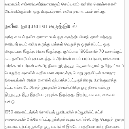
வகையில் என்னவேண்டுமானாலும் செய்யலாம் என்கிற கொள்கைகள்
அடங்கியிருக்கிற ஒரு விஷயம்தான் நவீன தாராளமயம் என்பது.
நவீன தாராளமய கருத்தியல்
அதே சமயம் நவீன தாராளமயம் ஒரு கருத்தியலோடு தான் வந்தது.
தனியார் மயம் என்ற கருத்து மக்கள் வெறுத்து ஒதுக்கப்பட்ட ஒரு
விஷயமாக இருந்த நிலை இருந்தது. குறிப்பாக 1960களில் 70 வரைக்கும்
கூட தனியாரிடம் ஒப்படைத்தால் அவர்கள் லாபம் பார்ப்பார்கள், மக்களைப்
பார்க்கமாட்டார்கள் என்கிற நிலை இருந்தது. அதனால் தான் தமிழ்நாட்டைப்
பொறுத்த அளவில் அதிகமான அளவுக்கு பொது முதலீட்டில் சுகாதார
நிலையங்கள் அதிக அளவில் ஏற்படுத்தப்பட்டிருக்கிறது. போக்குவரத்து
உட்பட எல்லாமே அரசுத் துறையில் செயல்படுகிற ஒரு நிலை என்பது
இருந்தது. இது இந்தியா முழுக்க இருந்தது. இதற்கு பல காரணங்கள்
உண்டு.
1950 காலகட்டத்தில் சோவியத் யூனியனில் கம்யூனிஸ்ட் கட்சி
தலைமையில் அங்கே ஏற்பட்டிருக்கிறக்கூடிய வளர்ச்சி, அது பொதுத் துறை
மூலமாக ஏற்பட்டிருக்கிற ஒரு வளர்ச்சி இங்கே சாத்தியம் என்ற நிலையை