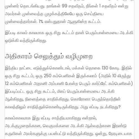
முன்னர் தொடங்கியது. நாங்கள் 99 சதவீதம், நீங்கள் 1 சதவீதம் என்று
அவர்கள் முன்வைத்த முழக்கத்திலேயே ஒரு செய்தியை
முன்வைத்தார்கள். 1% என்பதுதான் ஆளுகின்ற கூட்டம்.
இப்படி காலம் காலமாக ஒரு சிறு கூட்டம் தான் பெரும்பான்மையை அடக்கி
ஒடுக்கி வந்திருக்கிறது.
அதிகாரம் செலுத்தும் வழிமுறை
இந்திய நாட்டை எடுத்துக்கொண்டால், மக்கள் தொகை 130 கோடி. இதில்
ஒரு சிறு கூட்டம், ஒரு 250 கம்பெனிகள் இருக்கலாம் (அதில் 10 லிருந்து
12 கம்பெனிகள் அதானி அம்பானி போன்ற பெரும் கார்ப்ரேட் கம்பெனிகள்)
இப்படிப்பட்ட ஒரு சிறு கூட்டம், மிகப் பெரும்பான்மையை அடக்கி
ஆள்கிறது, நினைத்தை சாதிக்கிறது. கொரோனா பெருந்தொற்றின்
காலத்திலும் சாதித்துக்கொண்டிருக்கிறது. அது எப்படி நடக்கிறது?
காலம்காலமாக இது எப்படி சாத்தியமாகிறது என்றால்,
அடக்குமுறைக்கான, வெகுமக்களை அடக்கி ஆள்வதற்கான இரண்டு
கருவிகள் அவர்களுக்கு பயன்பட்டு வந்திருக்கிறது. ஒன்று, நேரடிடையாக