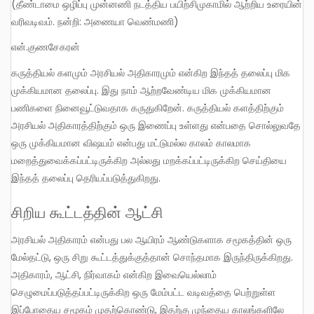
(தீண்டாமை ஒழிப்பு முன்னணி நடத்திய பயிற்சிமுகாமில் ஆற்றிய உரையின்
வரிவடிவம். நன்றி: அணையா வெண்மணி)
என்.குணசேகரன்
கருத்தியல் களமும் அரசியல் அதிகாரமும் என்கிற இந்தத் தலைப்பு மிக
முக்கியமான தலைப்பு. இது நாம் ஆற்றவேண்டிய மிக முக்கியமான
பணிகளை நினைவூட்டுவதாக கருதுகிறேன். கருத்தியல் களத்திற்கும்
அரசியல் அதிகாரத்திற்கும் ஒரு இணைப்பு உள்ளது என்பதை சொல்லுவதே
ஒரு முக்கியமான விஷயம் என்பது மட்டுமல்ல காலம் காலமாக
மறைத்துவைக்கப்பட்டிருக்கிற அல்லது மறக்கப்பட்டிருக்கிற செய்தியை
இந்தத் தலைப்பு தெரியப்படுத்துகிறது.
சிறிய கூட்டத்தின் ஆட்சி
அரசியல் அதிகாரம் என்பது பல ஆயிரம் ஆண்டுகளாக சமூகத்தின் ஒரு
மேல்தட்டு, ஒரு சிறு கூட்டத்துக்குத்தான் சொந்தமாக இருந்திருக்கிறது.
அதிகாரம், ஆட்சி, நிர்வாகம் என்கிற இவையெல்லாம்
செழுமைப்படுத்தப்பட்டிருக்கிற ஒரு மேம்பட்ட வடிவத்தை பெற்றுள்ள
இப்போதைய சமூகம் முதற்கொண்டு, இதற்கு முந்தைய காலங்களிலே