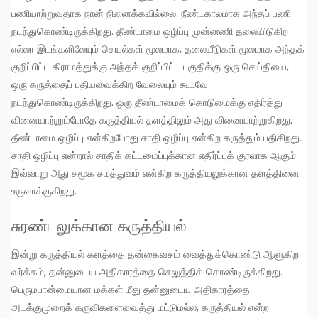
பணியாற்றுவதாக நான் நினைக்கவில்லை. நீண்டகாலமாக அந்தப் பணி
நடந்துகொண்டிருக்கிறது. தீண்டாமை ஒழிப்பு முன்னணி தலையிடுகிற
எல்லா இடங்களிலேயும் செயல்கள் மூலமாக, தலையீடுகள் மூலமாக அந்தக்
குறிப்பிட்ட கிராமத்துக்கு அந்தக் குறிப்பிட்ட பகுதிக்கு ஒரு செய்தியை,
ஒரு கருத்தைப் பதியவைக்கிற வேலையும் கூடவே
நடந்துகொண்டிருக்கிறது. ஒரு தீண்டாமைக் கொடுமைக்கு எதிர்த்து
வினையாற்றும்போதே கருத்தியல் தளத்திலும் அது வினையாற்றுகிறது.
தீண்டாமை ஒழிப்பு என்கிறபோது சாதி ஒழிப்பு என்கிற கருத்தும் பதிகிறது.
சாதி ஒழிப்பு என்றால் சாதிக் கட்டமைப்புக்கான எதிர்ப்புக் குரலாக ஆகும்.
இவ்வாறு அது சமூக சமத்துவம் என்கிற கருத்தியலுக்கான தளத்தினை
உருவாக்குகிறது.
சுரண்டலுக்கான கருத்தியல்
இன்று கருத்தியல் களத்தை தன்கைவசம் வைத்துக்கொண்டு ஆளுகிற
வர்க்கம், தன்னுடைய அதிகாரத்தை செலுத்திக் கொண்டிருக்கிறது.
பெருமபான்மையான மக்கள் மீது தன்னுடைய அதிகாரத்தை
அடக்குமுறைக் கருவிகளைவைத்து மட்டுமல்ல, கருத்தியல் என்ற