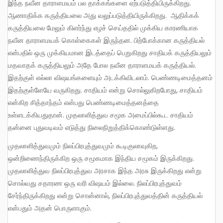
இந்த நவீன தாராளமயம் பல தாக்கங்களை ஏற்படுத்தியிருக்கிறது.
ஆணாதிக்க கருத்தியலை அது வலுப்படுத்தியிருக்கிறது. ஆதிக்கக்
கருத்தியலை மேலும் கிளர்ந்து எழச் செய்ததில் முக்கிய காரணியாக
நவீன தாராளமயக் கொள்கைகள் இருந்தன. பிற்போக்கான கருத்தியல்
என்பதில் ஒரு முக்கியமான இடத்தைப் பெறுகிறது சாதியக் கருத்தியலும்
மதவாதக் கருத்தியலும் அதே போல நவீன தாராளமயக் கருத்தியல்.
இதற்குள் எல்லா விஷயங்களையும் அடக்கிவிடலாம். பெண்ணடிமைத்தனம்
இதற்குள்ளேயே வருகிறது. சாதியம் என்று சொல்லுகிறபோது, சாதியம்
என்கிற சித்தாந்தம் என்பது பெண்ணடிமைத்தனத்தை
உள்ளடக்கியதுதான். முதலாளித்துவ சமூக அமைப்பில்கூட சாதியம்
தன்னை புதுவடிவம் எடுத்து நிலைநிறுத்திக்கொண்டுள்ளது.
முதலாளித்துவமும் நிலப்பிரபுத்துவமும் கூடிகுலாவுகிற,
ஒன்றிணைந்திருக்கிற ஒரு சமூகமாக இந்திய சமூகம் இருக்கிறது.
முதலாளித்துவ நிலப்பிரபுத்துவ அரசாக இந்த அரசு இருக்கிறது என்று
சொல்வது சதாரண ஒரு வரி விஷயம் இல்லை. நிலப்பிரபுத்துவம்
சேர்ந்திருக்கிறது என்று சொன்னால், நிலப்பிரபுத்துவத்தின் கருத்தியல்
என்பதும் அதன் பொருளாகும்.