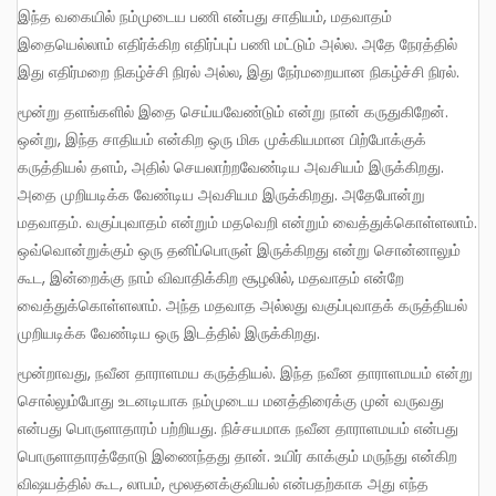
இந்த வகையில் நம்முடைய பணி என்பது சாதியம், மதவாதம்
இதையெல்லாம் எதிர்க்கிற எதிர்ப்புப் பணி மட்டும் அல்ல. அதே நேரத்தில்
இது எதிர்மறை நிகழ்ச்சி நிரல் அல்ல, இது நேர்மறையான நிகழ்ச்சி நிரல்.
மூன்று தளங்களில் இதை செய்யவேண்டும் என்று நான் கருதுகிறேன்.
ஒன்று, இந்த சாதியம் என்கிற ஒரு மிக முக்கியமான பிற்போக்குக்
கருத்தியல் தளம், அதில் செயலாற்றவேண்டிய அவசியம் இருக்கிறது.
அதை முறியடிக்க வேண்டிய அவசியம இருக்கிறது. அதேபோன்று
மதவாதம். வகுப்புவாதம் என்றும் மதவெறி என்றும் வைத்துக்கொள்ளலாம்.
ஒவ்வொன்றுக்கும் ஒரு தனிப்பொருள் இருக்கிறது என்று சொன்னாலும்
கூட, இன்றைக்கு நாம் விவாதிக்கிற சூழலில், மதவாதம் என்றே
வைத்துக்கொள்ளலாம். அந்த மதவாத அல்லது வகுப்புவாதக் கருத்தியல்
முறியடிக்க வேண்டிய ஒரு இடத்தில் இருக்கிறது.
மூன்றாவது, நவீன தாராளமய கருத்தியல். இந்த நவீன தாராளமயம் என்று
சொல்லும்போது உடனடியாக நம்முடைய மனத்திரைக்கு முன் வருவது
என்பது பொருளாதாரம் பற்றியது. நிச்சயமாக நவீன தாராளமயம் என்பது
பொருளாதாரத்தோடு இணைந்தது தான். உயிர் காக்கும் மருந்து என்கிற
விஷயத்தில் கூட, லாபம், மூலதனக்குவியல் என்பதற்காக அது எந்த