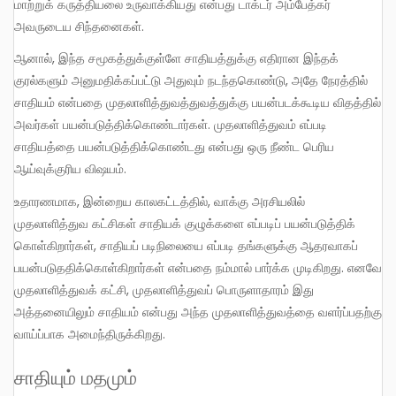
மாற்றுக் கருத்தியலை உருவாக்கியது என்பது டாக்டர் அம்பேத்கர்
அவருடைய சிந்தனைகள்.
ஆனால், இந்த சமூகத்துக்குள்ளே சாதியத்துக்கு எதிரான இந்தக்
குரல்களும் அனுமதிக்கப்பட்டு அதுவும் நடந்தகொண்டு, அதே நேரத்தில்
சாதியம் என்பதை முதலாளித்துவத்துவத்துக்கு பயன்படக்கூடிய விதத்தில்
அவர்கள் பயன்படுத்திக்கொண்டார்கள். முதலாளித்துவம் எப்படி
சாதியத்தை பயன்படுத்திக்கொண்டது என்பது ஒரு நீண்ட பெரிய
ஆய்வுக்குரிய விஷயம்.
உதாரணமாக, இன்றைய காலகட்டத்தில், வாக்கு அரசியலில்
முதலாளித்துவ கட்சிகள் சாதியக் குழுக்களை எப்படிப் பயன்படுத்திக்
கொள்கிறார்கள், சாதியப் படிநிலையை எப்படி தங்களுக்கு ஆதரவாகப்
பயன்படுததிக்கொள்கிறார்கள் என்பதை நம்மால் பார்க்க முடிகிறது. எனவே
முதலாளித்துவக் கட்சி, முதலாளித்துவப் பொருளாதாரம் இது
அத்தனையிலும் சாதியம் என்பது அந்த முதலாளித்துவத்தை வளர்ப்பதற்கு
வாய்ப்பாக அமைந்திருக்கிறது.
சாதியும் மதமும்