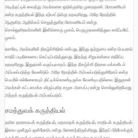
அடித்தட்டில் வைத்து அவர்களை ஒடுக்குகிற முறைதான். பிராமணியம்
என்ற கருத்தியல் இந்த ஏற்பாட்டுக்கு உதவுகிறது. அதே நேரத்தில்
ஆளுகிற, ஆதிக்கம் செலுத்துகிற பிராமணியம் என்று
சொல்லுகிறவர்களின் இன்னொரு முகம், பெருமுதலாளித்துவ கார்ப்பரேட்
முகம்.
எனவே, அவர்களின் நிகழ்ச்சிநிரல் என்பது, இந்து ஒற்றுமை என்ற பெயரால்
சாதிப் படிநிலையை கெட்டிப்படுத்துவது. இதற்கு சிறுபான்மை எதிர்ப்பு
உதவுகிறது. இதுதான் வகுப்புவாதம். இந்த நிகழ்ச்சி நிரலை மக்களிடம்
அம்பலப்படுத்த வேண்டும். அதே நேரத்தில் அம்பலப்படுத்துகிறோம் என்ற
பெயரில் எல்லோரையும் திட்டிக்கொண்டிருக்க வேண்டியதில்லை. இதுதான்
அவர்கள் கட்டமைக்க விருப்புகிற சமூக அமைப்பு என்று சொல்லுகிறபோது
அந்தக் கருத்தியல் அம்பலப்படும்.
சமத்துவக் கருத்தியல்
நவீன தாரளமயக் கருத்தியல், மதவாதக் கருத்தியல், சாதியக் கருத்தியல்
இவை மூன்றும் ஒன்றோடொன்று பிணைந்திருக்கிறது. இந்தப் பிற்போக்குக்
கருத்தியலுக்கு மாறாக சமத்துவக் கருத்தியலை – சமத்துவ,