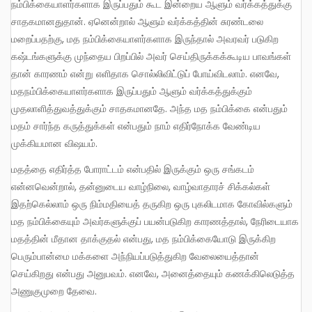
நம்பிக்கையாளர்களாக இருப்பதும் கூட இன்றைய ஆளும் வர்க்கத்துக்கு
சாதகமானதுதான். ஏனென்றால் ஆளும் வர்க்கத்தின் சுரண்டலை
மறைப்பதற்கு, மத நம்பிக்கையாளர்களாக இருந்தால் அவரவர் படுகிற
கஷ்டங்களுக்கு முந்தைய பிறப்பில் அவர் செய்திருக்கக்கூடிய பாவங்கள்
தான் காரணம் என்று எளிதாக சொல்லிவிட்டுப் போய்விடலாம். எனவே,
மதநம்பிக்கையாளர்களாக இருப்பதும் ஆளும் வர்க்கத்துக்கும்
முதலாளித்துவத்துக்கும் சாதகமானதே. அந்த மத நம்பிக்கை என்பதும்
மதம் சார்ந்த கருத்துக்கள் என்பதும் நாம் எதிர்நோக்க வேண்டிய
முக்கியமான விஷயம்.
மதத்தை எதிர்த்த போராட்டம் என்பதில் இருக்கும் ஒரு சங்கடம்
என்னவென்றால், தன்னுடைய வாழ்நிலை, வாழ்வாதாரச் சிக்கல்கள்
இதற்கெல்லாம் ஒரு நிம்மதியைத் தருகிற ஒரு புகலிடமாக கோவில்களும்
மத நம்பிக்கையும் அவர்களுக்குப் பயன்படுகிற காரணத்தால், நேரிடையாக
மதத்தின் மீதான தாக்குதல் என்பது, மத நம்பிக்கையோடு இருக்கிற
பெரும்பான்மை மக்களை அந்நியப்படுத்துகிற வேலையைத்தான்
செய்கிறது என்பது அனுபவம். எனவே, அனைத்தையும் கணக்கிலெடுத்த
அணுகுமுறை தேவை.