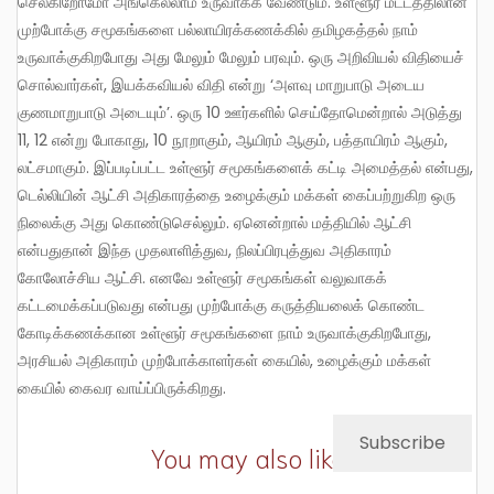
செல்கிறோமோ அங்கெல்லாம் உருவாக்க வேண்டும். உள்ளூர் மட்டத்திலான
முற்போக்கு சமூகங்களை பல்லாயிரக்கணக்கில் தமிழகத்தல் நாம்
உருவாக்குகிறபோது அது மேலும் மேலும் பரவும். ஒரு அறிவியல் விதியைச்
சொல்வார்கள், இயக்கவியல் விதி என்று ‘அளவு மாறுபாடு அடைய
குணமாறுபாடு அடையும்’. ஒரு 10 ஊர்களில் செய்தோமென்றால் அடுத்து
11, 12 என்று போகாது, 10 நூறாகும், ஆயிரம் ஆகும், பத்தாயிரம் ஆகும்,
லட்சமாகும். இப்படிப்பட்ட உள்ளூர் சமூகங்களைக் கட்டி அமைத்தல் என்பது,
டெல்லியின் ஆட்சி அதிகாரத்தை உழைக்கும் மக்கள் கைப்பற்றுகிற ஒரு
நிலைக்கு அது கொண்டுசெல்லும். ஏனென்றால் மத்தியில் ஆட்சி
என்பதுதான் இந்த முதலாளித்துவ, நிலப்பிரபுத்துவ அதிகாரம்
கோலோச்சிய ஆட்சி. எனவே உள்ளூர் சமூகங்கள் வலுவாகக்
கட்டமைக்கப்படுவது என்பது முற்போக்கு கருத்தியலைக் கொண்ட
கோடிக்கணக்கான உள்ளூர் சமூகங்களை நாம் உருவாக்குகிறபோது,
அரசியல் அதிகாரம் முற்போக்காளர்கள் கையில், உழைக்கும் மக்கள்
கையில் கைவர வாய்ப்பிருக்கிறது.
Subscribe
You may also like