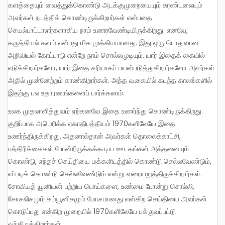
களத்தையும் வைத்துக்கொண்டு அடக்குமுறையையும் சுரண்டலையும்
அவர்கள் நடத்திக் கொண்டிருக்கிறார்கள் என்பதை
செயல்பாட்டாளர்களாகிய நாம் உணரவேண்டியிருக்கிறது. எனவே,
கருத்தியல் களம் என்பது மிக முக்கியமானது. இது ஒரு பொதுவான
அறிவியல் கோட்பாடு என்றே நாம் சொல்லமுடியும். யார் இதைக் கையில்
எடுக்கிறார்களோ, யார் இதை சரியாகப் பயன்படுத்துகிறார்களோ அவர்கள்
அதில் முன்னேற்றம் காண்கிறார்கள். அந்த வகையில் கடந்த காலங்களில்
இதற்கு பல உதாரணங்களைப் பார்க்கலாம்.
உலக முதலாளித்துவம் ஏற்கனவே இதை உணர்ந்து கொண்டிருக்கிறது.
குறிப்பாக அமெரிக்க ஏகாதிபத்தியம் 1970களிலேயே இதை
உணர்ந்திருக்கிறது. அதனால்தான் அவர்கள் தொலைக்காட்சி,
பத்திரிக்கைகள் போன்றிருக்கக்கூடிய ஊடகங்கள் அத்தனையும்
கொண்டு, எந்தச் செய்தியை மக்களிடத்தில் கொண்டு செல்லவேண்டும்,
எப்படிக் கொண்டு செல்லவேண்டும் என்று வரையறுத்திருக்கிறார்கள்.
சோவியத் யூனியன் பற்றிய பொய்களை, உண்மை போன்று சொல்லி,
சோசலிசமும் கம்யூனிசமும் மோசமானது என்கிற செய்தியை அவர்கள்
கொடுப்பது என்கிற முறையில் 1970களிலேயே பக்குவப்பட்டு
வந்திருக்கிறார்கள்.