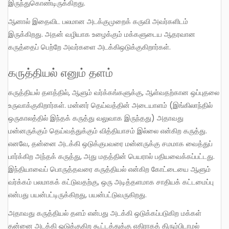
இருந்துகொண்டிருக்கிறது.
ஆனால் இதைவிட பலமான அடக்குமுறைக் கருவி அவர்களிடம்
இருக்கிறது. அதன் வழியாக உழைக்கும் மக்களுடைய ஆதரவான
கருத்தைப் பெற்றே அவர்களை அடக்கிஒடுக்குகிறார்கள்.
கருத்தியல் எனும் தளம்
கருத்தியல் தளத்தில், ஆளும் வர்க்கங்களுக்கு, ஆள்வதற்கான ஒப்புதலை
உருவாக்குகிறார்கள். மன்னர் தெய்வத்தின் அடையாளம் (இங்கிலாந்தில்
ஒருகாலத்தில் இந்தக் கருத்து வலுவாக இருந்தது) அதாவது
மன்னருக்கும் தெய்வத்துக்கும் வித்தியாசம் இல்லை என்கிற கருத்து.
எனவே, தன்னை அடக்கி ஒடுக்குபவரை மன்னருக்கு சமமாக வைத்துப்
பார்க்கிற அந்தக் கருத்து, அது மதத்தின் பெயரால் பதியவைக்கப்பட்டது.
இந்தியாவைப் பொருத்தவரை கருத்தியல் என்கிற கோட்டையை ஆளும்
வர்க்கம் பலமாகக் கட்டுவதற்கு, ஒரு அடித்தளமாக சாதியக் கட்டமைப்பு
என்பது பயன்பட்டிருக்கிறது, பயன்பட்டுவருகிறது.
அதாவது கருத்தியல் தளம் என்பது அடக்கி ஒடுக்கப்படுகிற மக்கள்
தன்னை அடக்கி ஒடுக்குகிற கூட்டத்துக்கு எதிராகத் திரும்பிடாமல்