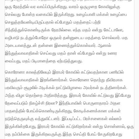
ஒரு நேரத்தில் வர வாய்ப்பிருக்கிறது. வாரம் ஒருமுறை கோவிலுக்கு
செல்வது போன்ற வகையில் இருக்கிறது. உழைப்பாளி மக்கள் உழைப்பை
செலுத்தவேண்டியிருப்பதால் எப்போதும் மதத்தைப் பற்றி
சிந்தித்துக்கொண்டிருக்க நேரமில்லை. எந்த மதம் என்று கேட்டாலோ,
வழிபாடு நடத்தும்போதோ ஒருவர் தன்னுடைய மதத்தை சொல்வார். மத
அடையாளத்துடன் தன்னை இணைத்துக்கொள்வார். ஆனால்
இந்துத்வாவாதிகள் செய்வது மதம் தான் எப்போதும் என்று உணர
வைப்பது, மதப் பிடிமானத்தை ஏற்படுத்துவது.
கொரோனா காலத்திலேயும் இராமர் கோவில் கட்டுவதற்கான பணியில்
இந்துத்வாவாதிகள் இறங்கினார்கள். கொரோனா தொற்று தீவிரமாக
பரவிவரும் சூழலில் அடிக்கல் நாட்டுவிழாவை அவர்கள் நடத்தினார்கள்.
அந்த விழா தொற்றை அதிகரித்தது. இராமர் கோவில் கட்டுவது இப்போது
தேவைப்படும் நிகழ்ச்சி நிரலா? இந்தியாவின் பொருளாதாரம் அதள
பாதளத்தில் போய்க்கொண்டிருக்கிறது, கோடிக்கணக்கான மக்கள்
நடுத்தெருவுக்கு வந்துவிட்டனர். இப்படிப்பட்ட பிரச்சனைகள் எல்லாம்
இருக்கின்றபோது, இராமர் கோவில் கட்டுகிறார்கள் என்று சொன்னால், ஒரு
மத நம்பிக்கை இருக்கிறவருக்கு இந்த செய்தி போய் சேருகிறபோது