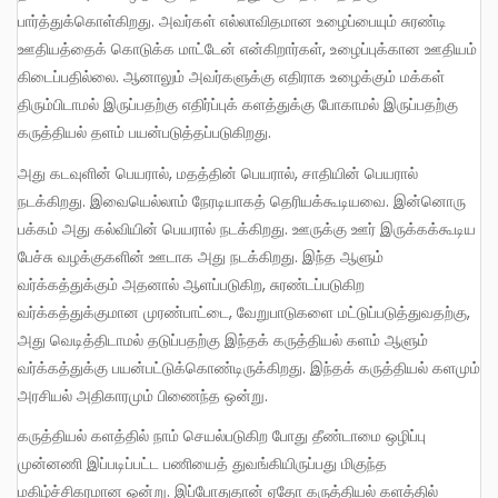
பார்த்துக்கொள்கிறது. அவர்கள் எல்லாவிதமான உழைப்பையும் சுரண்டி
ஊதியத்தைக் கொடுக்க மாட்டேன் என்கிறார்கள், உழைப்புக்கான ஊதியம்
கிடைப்பதில்லை. ஆனாலும் அவர்களுக்கு எதிராக உழைக்கும் மக்கள்
திரும்பிடாமல் இருப்பதற்கு எதிர்ப்புக் களத்துக்கு போகாமல் இருப்பதற்கு
கருத்தியல் தளம் பயன்படுத்தப்படுகிறது.
அது கடவுளின் பெயரால், மதத்தின் பெயரால், சாதியின் பெயரால்
நடக்கிறது. இவையெல்லாம் நேரடியாகத் தெரியக்கூடியவை. இன்னொரு
பக்கம் அது கல்வியின் பெயரால் நடக்கிறது. ஊருக்கு ஊர் இருக்கக்கூடிய
பேச்சு வழக்குகளின் ஊடாக அது நடக்கிறது. இந்த ஆளும்
வர்க்கத்துக்கும் அதனால் ஆளப்படுகிற, சுரண்டப்படுகிற
வர்க்கத்துக்குமான முரண்பாட்டை, வேறுபாடுகளை மட்டுப்படுத்துவதற்கு,
அது வெடித்திடாமல் தடுப்பதற்கு இந்தக் கருத்தியல் களம் ஆளும்
வர்க்கத்துக்கு பயன்பட்டுக்கொண்டிருக்கிறது. இந்தக் கருத்தியல் களமும்
அரசியல் அதிகாரமும் பிணைந்த ஒன்று.
கருத்தியல் களத்தில் நாம் செயல்படுகிற போது தீண்டாமை ஒழிப்பு
முன்னணி இப்படிப்பட்ட பணியைத் துவங்கியிருப்பது மிகுந்த
மகிழ்ச்சிகரமான ஒன்று. இப்போதுதான் ஏதோ கருத்தியல் களத்தில்