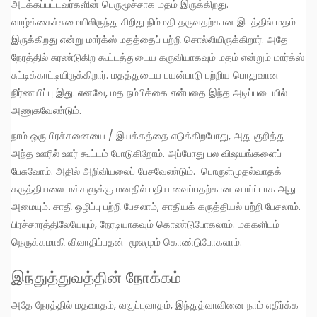
அடக்கப்பட்டவர்களின் பெருமூச்சாக மதம் இருக்கிறது.
வாழ்க்கைச்சுமையிலிருந்து சிறிது நிம்மதி தருவதற்கான இடத்தில் மதம்
இருக்கிறது என்று மார்க்ஸ் மதத்தைப் பற்றி சொல்லியிருக்கிறார். அதே
நேரத்தில் சுரண்டுகிற கூட்டத்துடைய கருவியாகவும் மதம் என்றும் மார்க்ஸ்
சுட்டிக்காட்டியிருக்கிறார். மதத்துடைய பயன்பாடு பற்றிய பொதுவான
நிர்ணயிப்பு இது. எனவே, மத நம்பிக்கை என்பதை இந்த அடிப்படையில்
அணுகவேண்டும்.
நாம் ஒரு பிரச்சனையை / இயக்கத்தை எடுக்கிறபோது, அது குறித்து
அந்த ஊரில் ஊர் கூட்டம் போடுகிறோம். அப்போது பல விஷயங்களைப்
பேசுவோம். அதில் அறிவியலைப் பேசவேண்டும். பொருள்முதல்வாதக்
கருத்தியலை மக்களுக்கு மனதில் பதிய வைப்பதற்கான வாய்ப்பாக அது
அமையும். சாதி ஒழிப்பு பற்றி பேசலாம், சாதியக் கருத்தியல் பற்றி பேசலாம்.
பிரச்சாரத்திலேயேயும், நேரடியாகவும் கொண்டுபோகலாம். மககளிடம்
நெருக்கமாகி விவாதிப்பதன் மூலமும் கொண்டுபோகலாம்.
இந்துத்துவத்தின் நோக்கம்
அதே நேரத்தில் மதவாதம், வகுப்புவாதம், இந்துத்வாவினை நாம் எதிர்க்க