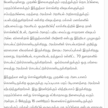
வேண்டியுள்ளது. முதலில் இவைகளுக்கும் மதத்துக்கும் தொடர்பில்லை,
மதநம்பிக்கைக்கும் இந்துத்வா சொல்கிற விஷயங்களுக்கும்
சம்மந்தமில்லை, மதத்தை அவர்கள் அரசியல் அதிகாரத்துக்குப்
பயன்படுத்துகிறார்கள் என்கிற விஷயத்தை மக்கள் மனங்களில்
பதியவைப்பது அவசியம். ஒருவரியில்/ வாக்கியத்தில் இதை நான்
சொல்லிவிட்டேன், ஆனால் அதைப் பதிய வைப்பது சாதாரண விஷயம்
அல்ல. ஏனென்றால் இந்துத்வாவின் மிஷினரி என்பது இந்தியா முழுவதும்
செயல்பட்டுக்கொண்டிருக்கிறது. அவர்களின் செயல்பாடுகள் குறித்து
ஏராளமான விவரங்கள் இருக்கிறது. நிறைய அமைப்புக்கள் இருக்கிறது.
வரலாறு, தொல்லியல், சமூகவியல், தத்துவம் உள்ளிட்ட 70 துறைகளில்
செயல்பட்டுக்கொண்டிருக்கிறார்கள். ஒவ்வொன்றுக்கும் ஒரு பார்வை
வைத்து அவர்கள் செயல்பட்டுக்கொண்டிருக்கிறார்கள்.
இந்துத்வா என்று சொல்லுகிறபோது, முதலில் மத அடையாளம்
கொண்டிருக்கிற ஒருவருக்கு படிப்படியாக மதப் பிடிமானத்தை அவர்கள்
ஏற்படுத்துகிறார்கள். இது இரண்டுக்கும் வித்தியாசம் இருக்கிறது.
மதநம்பிக்கை என்று சொல்லுவது எப்போதாவது நினைவுக்கு வரும்.
அன்றாடம் 8லிருந்து 16 மணிநேரம் வேலைசெய்துகொண்டிருக்கும்
உழைக்கும் மக்கள் மத்தியில் ஒருவருக்கு மத நம்பிக்கை என்பது ஏதாவது