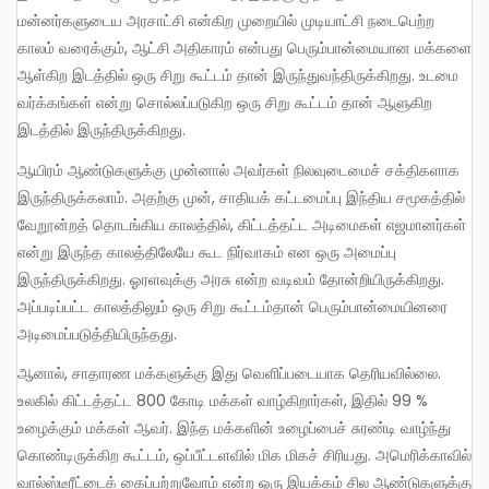
மன்னர்களுடைய அரசாட்சி என்கிற முறையில் முடியாட்சி நடைபெற்ற
காலம் வரைக்கும், ஆட்சி அதிகாரம் என்பது பெரும்பான்மையான மக்களை
ஆள்கிற இடத்தில் ஒரு சிறு கூட்டம் தான் இருந்துவந்திருக்கிறது. உடமை
வர்க்கங்கள் என்று சொல்லப்படுகிற ஒரு சிறு கூட்டம் தான் ஆளுகிற
இடத்தில் இருந்திருக்கிறது.
ஆயிரம் ஆண்டுகளுக்கு முன்னால் அவர்கள் நிலவுடைமைச் சக்திகளாக
இருந்திருக்கலாம். அதற்கு முன், சாதியக் கட்டமைப்பு இந்திய சமூகத்தில்
வேறூன்றத் தொடங்கிய காலத்தில், கிட்டத்தட்ட அடிமைகள் எஜமானர்கள்
என்று இருந்த காலத்திலேயே கூட நிர்வாகம் என ஒரு அமைப்பு
இருந்திருக்கிறது. ஓரளவுக்கு அரசு என்ற வடிவம் தோன்றியிருக்கிறது.
அப்படிப்பட்ட காலத்திலும் ஒரு சிறு கூட்டம்தான் பெரும்பான்மையினரை
அடிமைப்படுத்தியிருந்தது.
ஆனால், சாதாரண மக்களுக்கு இது வெளிப்படையாக தெரியவில்லை.
உலகில் கிட்டத்தட்ட 800 கோடி மக்கள் வாழ்கிறார்கள், இதில் 99 %
உழைக்கும் மக்கள் ஆவர். இந்த மக்களின் உழைப்பைச் சுரண்டி வாழ்ந்து
கொண்டிருக்கிற கூட்டம், ஒப்பீட்டளவில் மிக மிகச் சிரியது. அமெரிக்காவில்
வால்ஸ்டீரீட்டைக் கைப்பற்றுவோம் என்ற ஒரு இயக்கம் சில ஆண்டுகளுக்கு