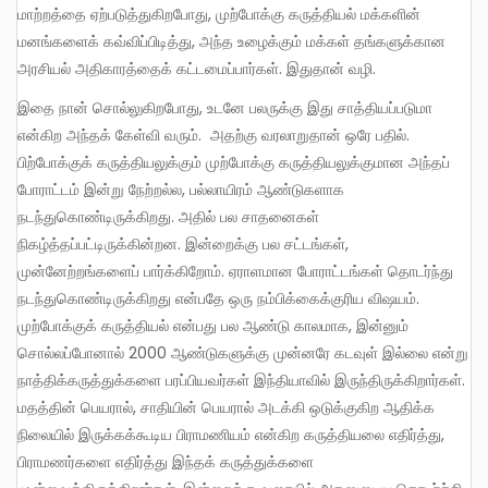
மாற்றத்தை ஏற்படுத்துகிறபோது, முற்போக்கு கருத்தியல் மக்களின்
மனங்களைக் கவ்விப்பிடித்து, அந்த உழைக்கும் மக்கள் தங்களுக்கான
அரசியல் அதிகாரத்தைக் கட்டமைப்பார்கள். இதுதான் வழி.
இதை நான் சொல்லுகிறபோது, உடனே பலருக்கு இது சாத்தியப்படுமா
என்கிற அந்தக் கேள்வி வரும். அதற்கு வரலாறுதான் ஒரே பதில்.
பிற்போக்குக் கருத்தியலுக்கும் முற்போக்கு கருத்தியலுக்குமான அந்தப்
போராட்டம் இன்று நேற்றல்ல, பல்லாயிரம் ஆண்டுகளாக
நடந்துகொண்டிருக்கிறது. அதில் பல சாதனைகள்
நிகழ்த்தப்பட்டிருக்கின்றன. இன்றைக்கு பல சட்டங்கள்,
முன்னேற்றங்களைப் பார்க்கிறோம். ஏராளமான போராட்டங்கள் தொடர்ந்து
நடந்துகொண்டிருக்கிறது என்பதே ஒரு நம்பிக்கைக்குரிய விஷயம்.
முற்போக்குக் கருத்தியல் என்பது பல ஆண்டு காலமாக, இன்னும்
சொல்லப்போனால் 2000 ஆண்டுகளுக்கு முன்னரே கடவுள் இல்லை என்று
நாத்திக்கருத்துக்களை பரப்பியவர்கள் இந்தியாவில் இருந்திருக்கிறார்கள்.
மதத்தின் பெயரால், சாதியின் பெயரால் அடக்கி ஒடுக்குகிற ஆதிக்க
நிலையில் இருக்கக்கூடிய பிராமணியம் என்கிற கருத்தியலை எதிர்த்து,
பிராமணர்களை எதிர்த்து இந்தக் கருத்துக்களை