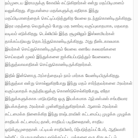
நம்முடைய இராமருக்கு கோவில் கட்டுகிறார்கள் என்று மதப்பிடிமானம்
வலுக்கிறது. சிறுபான்மை மதங்களுக்கு எதிராக இந்து
மதப்பிடிமானத்தைக் கெட்டிப்படுத்துகிற வேலை நடந்துகொண்டிருக்கிறது.
இதர மதத்தை வெறுக்கும் போது மத உணர்வு வகுப்புவாதமாக, மதவாத
வடிவம் எடுக்கிறது. டெல்லியில் இந்த சூழலிலும் இஸ்லாமியர்கள்
தாக்கப்படுவது தொடர்ந்துகொண்டிருக்கிறது. அது நீண்டகாலமாக
இவர்கள் செய்துகொண்டிருக்கும் வேலை. எனவே கலவரங்களை
செய்வதன் மூலம் இந்துக்களை ஐக்கியப்படுத்தும் வேலையை
இந்துத்வாவாதிகள் செய்துகொண்டிருக்கிறார்கள்.
இதில் இன்னொரு அம்சத்தையும் நாம் பார்கக வேண்டியிருக்கிறது.
இந்துத்வா என்று சொல்லுகிறபோது இந்து மதம் சார்ந்தவர்களை அவர்கள்
வகுப்புவாதக் கருத்தியலுக்கு கொண்டுசெல்கிறபோது, ஏதோ
இந்துக்களுக்காக பாடுபடுகிற ஒரு இயக்கமாக ஆர்.எஸ்.எஸ் சங்பரிவார
இயக்கத்தை அவர்கள் முன்னிறுத்துகிறார்கள். ஆனால் அவர்கள்
கட்டமைக்க நினைக்கிற இந்து ராஷ்டராவின் கட்டமைப்பு முழுக்க முழுக்க
சாதியக் கட்டமைப்பு தான், சாதியப் படிநிலைதான், சாதிய
ஒடுக்குமுறைதான். பட்டியல் சாதியினர், பிற்படுத்தப்பட்டோர், ஆதிவாசி
உள்ளிட்ட பெருமபான்மை ஒடுக்கப்பட்ட மக்களை ஒரு சிறு கூட்டம்