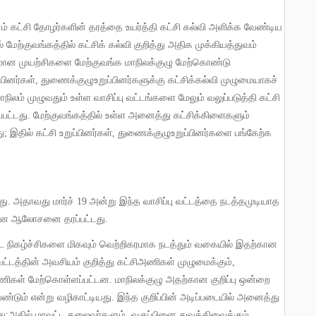
ம் கட்சி தோழர்களின் தரத்தை உயர்த்தி கட்சி கல்வி அளிக்க வேண்டிய
மேற்குவங்கத்தில் கட்சிக் கல்வி குறித்து அதிக முக்கியத்துவம்
ிரமான முயற்சிகளை மேற்குவங்க மாநிலக்குழு மேற்கொண்டு
்பினர்கள்
,
துணைக்குழுஉறுப்பினர்களுக்கு கட்சிக்கல்வி முழுமையாகச்
ிலம் முழுவதும் உள்ள வாசிப்பு வட்டங்களை மேலும் வலுப்படுத்தி கட்சி
்பட்டது
.
மேற்குவங்கத்தில் உள்ள அனைத்து கட்சிக்கிளைகளும்
ு
;
இதில் கட்சி உறுப்பினர்கள்
,
துணைக்குழுஉறுப்பினர்களை பங்கேற்க
து
.
அதாவது மார்ச்
19
அன்று இந்த வாசிப்பு வட்டத்தை நடத்தமுடியாத
் என ஆலோசனை தரப்பட்டது
.
்ட நிகழ்ச்சிகளை மிகவும் வெற்றிகரமாக நடத்தும் வகையில் இதற்கான
ுவட்டத்தின் அவசியம் குறித்து கட்சிஅணிகள் முழுமைக்கும்
,
பணிகள் மேற்கொள்ளப்பட்டன
.
மாநிலக்குழு அதற்கான குறிப்பு ஒன்றை
ேண்டும் என்று வழிகாட்டியது
.
இந்த குறிப்பின் அடிப்படையில் அனைத்து
து
;
அதில் மாவட்ட தலைவர்களும்
,
வகுப்பினை துவக்கிவைக்கும்