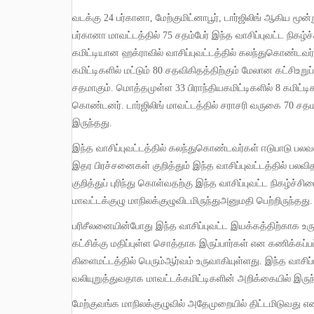
வடக்கு
24
பர்கானா
,
மேற்குமிட்னாபூர்
,
டார்ஜிலிங் ஆகிய மூன்
பர்கானா மாவட்டத்தில்
75
சதம்பேர் இந்த வாசிப்புவட்ட நிகழ்ச
கமிட்டியான ஹக்ராவில் வாசிப்புவட்டத்தில் கலந்துகொண்டவ
கமிட்டிகளில் மட்டும்
80
சதவிகிதத்திற்கும் மேலான கட்சிஉறு
சதமாகும்
.
மொத்தமுள்ள
33
பிராந்தியகமிட்டிகளில்
8
கமிட்டி
கொண்டனர்
.
டார்ஜிலிங் மாவட்டத்தில் சராசரி வருகை
70
சதம
இருந்தது
.
இந்த வாசிப்புவட்டத்தில் கலந்துகொண்டவர்கள் ஈடுபாடு ப
இதர பிரச்சனைகள் குறித்தும் இந்த வாசிப்புவட்டத்தில் பலவி
குறித்துப் புரிந்து கொள்வதற்கு இந்த வாசிப்புவட்ட நிகழ்ச்
மாவட்டக்குழு மாநிலக்குழுவிடமிருந்துஅனுமதி பெற்றிருந்தது
.
பரிசீலனையின்போது இந்த வாசிப்புவட்ட இயக்கத்திற்காக உருவாக்கப்பட்ட ஆயிரக்கணக்கான முன்முயற்சியாளர்கள் எதிர்காலத்தில்
கட்சிக்கு மதிப்புள்ள சொத்தாக இருப்பார்கள் என கணிக்கப்ப
கிளைமட்டத்தில் பெரும்ஆர்வம் உருவாகியுள்ளது
.
இந்த வாசிப
வலியுறுத்துவதாக மாவட்டக்கமிட்டிகளின் அறிக்கையில் இருந
மேற்குவங்க மாநிலக்குழுவில் அதேமுறையில் திட்டமிடுவது 