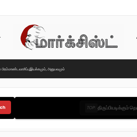
் பிரம்மாண்டவாசிப்புஇயக்கமும், அனுபவமும்
ch
திருப்பியடிக்கும் 
TOP: