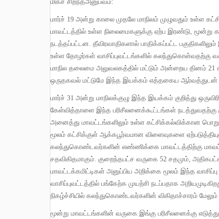
மிகச் சிறந்தஅனுபவம்
:
மார்ச்
19
அன்று காலை முதலே மாநிலம் முழுவதும் உள்ள கட்ச
மாவட்டத்தில் உள்ள நிலைமைகளுக்கு ஏற்ப இரண்டு
,
மூன்று 
நடத்தப்பட்டன
.
தீவிரவாதிகளால் பாதிக்கப்பட்ட பகுதிகளிலும
உள்ள தோழர்கள் வாசிப்புவட்டங்களில் கலந்துகொள்வதற்கு 
மாநில தலைமை அலுவலகத்தில் மட்டும் அன்றைய தினம்
21
ஒருதகவல் மட்டுமே இந்த இயக்கம் எத்தகைய ஆர்வத்துடன் த
மார்ச்
31
அன்று மாநிலக்குழு இந்த இயக்கம் குறித்து ஒர
கேள்வித்தாளை இந்த பரிசீலனைக்கூட்டங்கள் நடத்துவதற்கு 
அனைத்து மாவட்டங்களிலும் உள்ள கட்சிக்கல்விக்கான பொறுப
மூலம்
கட்சிக்குள் ஆக்கபூர்வமான விளைவுகளை ஏற்படுத்தியு
கலந்துகொண்டவர்களின் எண்ணிக்கை மாவட்டத்திற்கு மாவட்
சதவிகிதமாகும்
.
குறைந்தபட்ச வருகை
52
சதமும்
,
அதிகபட்
மாவட்டக்கமிட்டிகள் அனுப்பிய அறிக்கை மூலம் இந்த வாசிப
வாசிப்புவட்டத்தில் பங்கேற்க முயற்சி நடப்பதாக அறியமுடிகிற
நிகழ்ச்சியில் கலந்துகொண்டவர்களின் விகிதாச்சாரம் மேலும் 
மூன்று மாவட்டங்களின் வருகை இங்கு பரிசீலனைக்கு எடுத