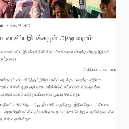
rial
May 15, 2017
ண்டவாசிப்புஇயக்கமும், அனுபவமும்
ன வாசகர் வட்ட இயக்கத்தின் சிறப்பம்சங்களை விளக்குகிறது இந்தக்
கட்டுரை
)
சிரிதிப்பட்டாச்சார்யா
்டத்தின் ஒருபகுதியாக மார்க்சிஸ்ட் கட்சியின் மேற்குவங்க
ை தீவிரமாகப் பயிற்றுவிப்பதென முடிவு செய்தது
.
்ளி மாநிலஅளவில் தொடர்ந்து இயங்கி வருகிறது
.
இதில் தொடர்ச்சியாக
்ட அளவிலும் கட்சிவகுப்புகள் முறையாக நடைபெற்று வருகின்றன
.
சில
 நடத்தி வருகின்றன
.