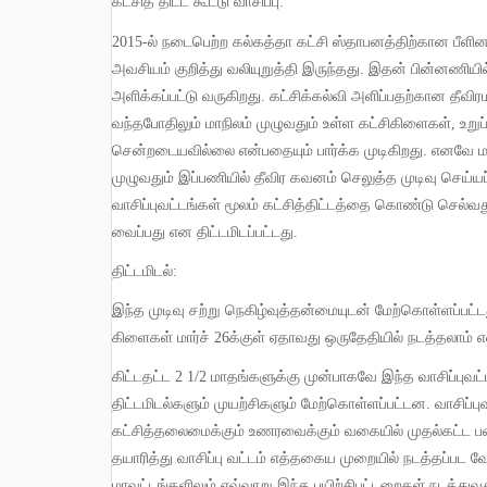
கட்சித் திட்ட கூட்டு வாசிப்பு
:
2015-
ல் நடைபெற்ற கல்கத்தா கட்சி ஸ்தாபனத்திற்கான பீளின
அவசியம் குறித்து வலியுறுத்தி இருந்தது
.
இதன் பின்னணியில் 
அளிக்கப்பட்டு வருகிறது
.
கட்சிக்கல்வி அளிப்பதற்கான தீவ
வந்தபோதிலும் மாநிலம் முழுவதும் உள்ள கட்சிகிளைகள்
,
உறுப
சென்றடையவில்லை என்பதையும் பார்க்க முடிகிறது
.
எனவே மாந
முழுவதும் இப்பணியில் தீவிர கவனம் செலுத்த முடிவு செய்யப
வாசிப்புவட்டங்கள் மூலம் கட்சித்திட்டத்தை கொண்டு செல்வத
வைப்பது என திட்டமிடப்பட்டது
.
திட்டமிடல்
:
இந்த முடிவு சற்று நெகிழ்வுத்தன்மையுடன் மேற்கொள்ளப்பட்ட
கிளைகள் மார்ச்
26
க்குள் ஏதாவது ஒருதேதியில் நடத்தலாம
கிட்டதட்ட
2 1/2
மாதங்களுக்கு முன்பாகவே இந்த வாசிப்புவட
திட்டமிடல்களும் முயற்சிகளும் மேற்கொள்ளப்பட்டன
.
வாசிப்ப
கட்சித்தலைமைக்கும் உணரவைக்கும் வகையில் முதல்கட்ட 
தயாரித்து வாசிப்பு வட்டம் எத்தகைய முறையில் நடத்தப்பட வ
மாவட்டங்களிலும் எவ்வாறு இந்த பயிற்சிபட்டறைகள் நடத்துவ