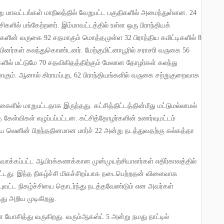
று மாவட்டங்கள் மாநிலத்தில் வேறுபட்ட பகுதிகளில் அமைந்துள்ளன
. 24
்சிகளில் பங்கேற்றனர்
.
இம்மாவட்டத்தில் உள்ள ஒரு பிராந்தியக்
ர்களின் வருகை
92
சதமாகும் மொத்தமுள்ள
32
பிராந்திய கமிட்டிகளில்
8
ப்பினர்கள் கலந்துகொண்டனர்
.
மேற்குமிட்னாபூரில் சராசரி வருகை
56
களில் மட்டுமே
70
சதவிகிதத்திற்கும் மேலான தோழர்கள் கலந்து
ாகும்
.
ஆனால் கிராமப்புற
,
62
பிராந்தியங்களில் வருகை சற்றுகுறைவாக
லவகைளில் மாறுபட்டதாக இருந்தது
.
கட்சித்திட்டத்தின்மீது மட்டுமல்லாமல்
த கேள்விகள் எழுப்பப்பட்டன
.
கட்சித்தோழர்களின் உணர்வுமட்டம்
சியை லெனின் பிறந்ததினமான மார்ச்
22
அன்று நடத்துவதற்கு கல்கத்தா
ட்டது
.
இந்த நிகழ்ச்சி மிகச்சிறப்பாக நடைபெற்றதன் விளைவாக
்புவட்ட நிகழ்ச்சியை தொடர்ந்து நடத்தவேண்டும் என அவர்கள்
்து அறிய முடிகிறது
.
என யோசித்து வருகிறது
.
வரும்ஆகஸ்ட்
5
அன்று நமது நாட்டில்