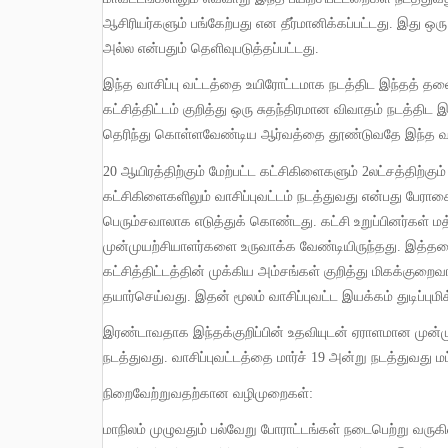
ஆசிரியர்களும் பங்கேற்பது என தீர்மானிக்கப்பட்டது
.
இது ஒரு 
அல்ல என்பதும் தெளிவுபடுத்தப்பட்டது
.
இந்த வாசிப்பு வட்டத்தை உயிரோட்டமாக நடத்திட இந்தத் த
கட்சித்திட்டம் குறித்து ஒரு சுதந்திரமான விவாதம் நடத்
தெரிந்து கொள்ளவேண்டிய ஆர்வத்தை தூண்டுவதே இந்த வாசி
20
ஆயிரத்திற்கும் மேற்பட்ட கட்சிகிளைகளும்
2
லட்சத்திற்கு
கட்சிகிளைகளிலும் வாசிப்புவட்டம் நடத்துவது என்பது ப
பெரும்சவாலாக எடுத்துக் கொண்டது
.
கட்சி உறுப்பினர்கள
முன்முயற்சியாளர்களை உருவாக்க வேண்டியிருந்தது
.
இத்தகை
கட்சித்திட்டத்தின் முக்கிய அம்சங்கள் குறித்து மிகக்குறைவா
தயார்செய்வது
.
இதன் மூலம் வாசிப்புவட்ட இயக்கம் துடிப்பும
இரண்டாவதாக இந்தக்குறிப்பின் உதவியுடன் ஏராளமான முன்முயற்சியாளர்களை உருவாக்கும் வகையில் பயிற்சிப்பட்டறைகளை
நடத்துவது
.
வாசிப்புவட்டத்தை மார்ச்
19
அன்று நடத்துவது மட
நிறைவேற்றுவதற்கான வழிமுறைகள்
:
மாநிலம் முழுவதும் பல்வேறு போராட்டங்கள் நடைபெற்று வரு