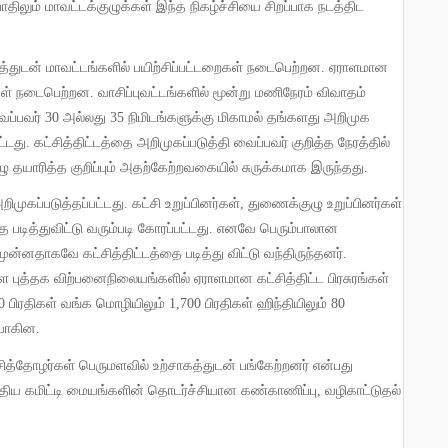
திலும் மாவட்டக்குழுக்கள் இந்த நிகழ்ச்சியை சிறப்பாக நடத்திட
கத்துடன் மாவட்டங்களில் பயிற்சிப்பட்டறைகள் நடைபெற்றன
.
ஏராளமான
றைகள் நடைபெற்றன
.
வாசிப்புவட்டங்களில் மூன்று மணிநேரம் விவாதம்
ைப்பவர்
30
அல்லது
35
நிமிடங்களுக்கு மிகாமல் தங்களது அறிமுக
்டது
.
கட்சித்திட்டத்தை அறிமுகப்படுத்தி வைப்பவர் குறித்த நேரத்தில்
தயாரித்த குறிப்பும் அதற்கேற்றவகையில் சுருக்கமாக இருந்தது
.
றிமுகப்படுத்தப்பட்டது
.
கட்சி உறுப்பினர்கள்
,
துணைக்குழு உறுப்பினர்கள்
 படித்துவிட்டு வரும்படி கோரப்பட்டது
.
எனவே பெரும்பாலான
ு முன்னதாகவே கட்சித்திட்டத்தை படித்து விட்டு வந்திருந்தனர்
.
்ள புத்தக விற்பனைநிலையங்களில் ஏராளமான கட்சித்திட்ட பிரசுரங்கள்
00
பிரதிகள் வங்க மொழியிலும்
1,700
பிரதிகள் ஹிந்தியிலும்
80
ையாகின
.
ந்திய கமிட்டி மையங்களின் தொடர்ச்சியான கண்காணிப்பு
,
வழிகாட்டுதல்