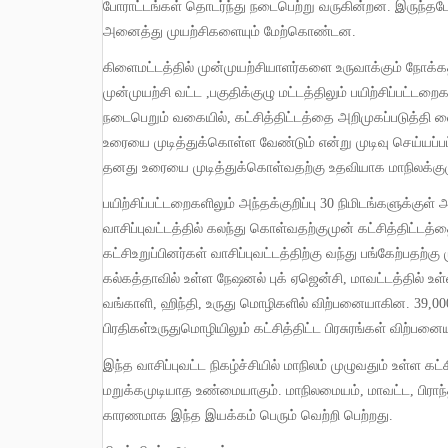
போராட்டங்கள் தொடர்ந்து நடைபெற்று வருகின்றன
.
இருந்தபோ
அனைத்து முயற்சிகளையும் மேற்கொண்டன
.
கிளைமட்டத்தில் முன்முயற்சியாளர்களை உருவாக்கும் நோக்
முன்முயற்சி வட்ட
,
பகுதிக்குழு மட்டத்திலும் பயிற்சிப்பட்ட
நடைபெறும் வகையில்
,
கட்சித்திட்டத்தை அறிமுகப்படுத்தி வ
உரையை முடித்துக்கொள்ள வேண்டும் என்று முடிவு செய்யப்பட
தனது உரையை முடித்துக்கொள்வதற்கு உதவியாக மாநிலக்குழு 
பயிற்சிப்பட்டறைகளிலும் அந்தக்குறிப்பு
30
நிமிடங்களுக்குள் அ
வாசிப்புவட்டத்தில் கலந்து கொள்வதற்குமுன் கட்சித்திட்டத்தை
கட்சிஉறுப்பினர்கள் வாசிப்புவட்டத்திற்கு வந்து பங்கேற்பதற்க
கல்கத்தாவில் உள்ள நேஷனல் புக் ஏஜென்சி
,
மாவட்டத்தில் உள
வங்காளி
,
ஹிந்தி
,
உருது மொழிகளில் விற்பனையாகின
.
39,0
பிரதிகள்உருதுமொழியிலும் கட்சித்திட்ட பிரசுரங்கள் விற்பன
இந்த வாசிப்புவட்ட நிகழ்ச்சியில் மாநிலம் முழுவதும் உள்ள கட்சித்தோழர்கள் பெருமளவில் உற்சாகத்துடன் பங்கேற்றனர் என்பது
மறுக்கமுடியாத உண்மையாகும்
.
மாநிலமையம்
,
மாவட்ட
,
பிரா
காரணமாக இந்த இயக்கம் பெரும் வெற்றி பெற்றது
.