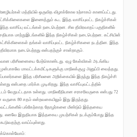
ிஊழியர்கள் மத்தியில் ஒருவித விழாக்கோல உற்சாகம் காணப்பட்டது
.
கட்சிக்கிளைகளை இணைத்தும் கூட இந்த வாசிப்புவட்ட நிகழ்ச்சிகள்
் இந்த வாசிப்பு வட்டங்கள் நடைபெற்றன
.
சில தீவிரவாதப் பகுதிகளில்
வசதியாக மாற்றுஇடங்களில் இந்த நிகழ்ச்சிகள் நடைபெற்றன
.
கட்சியின்
கட்சிக்கிளைகள் தங்கள் வாசிப்புவட்ட நிகழ்ச்சிகளை நடத்தின
.
இந்த
ீவிரமாக நடைபெற்றது என்பதற்குச் சான்றாகும்
.
ுவிரிவான பரிசீலனையை மேற்கொண்டது
.
ஏழு கேள்விகள் அடங்கிய
முன்பாகவே மாவட்டக்கமிட்டிகளுக்கு மாநிலக்குழு அனுப்பி வைத்தது
.
்பாளர்களை இந்த பரிசீலனை அறிக்கையில் இருந்து இந்த நிகழ்ச்சி
ள்ளது என்பதை பார்க்க முடிகிறது
.
இந்த வாசிப்புவட்டத்தில்
டம் வேறுபட்டதாக உள்ளது
.
மாநிலரீதியான சராசரிவருகை என்பது
72
ச வருகை
80
சதம் என்றவகையிலும் இது இருந்தது
.
்பு வட்டங்களில் பங்கேற்காத தோழர்களை மீண்டும் இத்தகைய
து
.
எனவே இறுதியாக இத்தகைய முயற்சிகள் நடக்கும்போது இந்த
கூடுவதற்கு வாய்ப்புள்ளது
.
்துக்கொள்வோம்
: