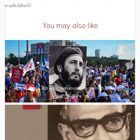
சபதமேற்போம்!
You may also like
ஃபிடல் காஸ்ட்ரோ 100: உண்மையான முன்னேற்றம் எனும்
சகாப்தம்