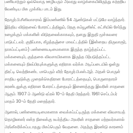
பணியாற்றும் ஒவ்வொரு ஊழியரும் அவரது வாழ்க்கையிலிருந்து கற்றறிய
வேண்டிய மிக முக்கிய பாடம் இது.
தோழர்.பி.சீனிவாசராவ் இம்மண்ணில் 54 ஆண்டுகள் மட்டுமே வாழ்ந்தார்.
இந்திய விடுதலைப் போராட்டத்திலும், பிறகு கம்யூனிஸ்ட் கட்சியில் சேர்ந்து
உழைக்கும் மக்களின் விடுதலைக்காகவும், தனது இறுதி மூச்சுவரை
பாடுபட்டவர். குறிப்பாக, கீழத்தஞ்சை மாவட்டத்தில் (இன்றைய திருவாரூர்,
நாகப்பட்டினம்) பண்ணையடிமைகளாக இருந்த தாழ்த்தப்பட்ட
மக்களையும், குத்தகை விவசாயிகளாக இருந்த பிற்படுத்தப்பட்ட
மக்களையும் நிலப்பிரபுக்களுக்கு எதிராக வர்க்க அடிப்படையில் ஒன்று
திரட்டி வெற்றிகண்ட மாபெரும் வீரர் தோழர்.பி.எஸ்.ஆர். அதன் பொருள்
சாதிய ஒடுக்கு முறைக்கெதிரான போராட்டத்தையும், பொருளாதாரச்
சுரண்டலுக்கு எதிரான போராட்டத்தையும் இணைத்தது இவரின் சாதனை
ஆகும். 1907 ம் ஆண்டு ஏப்ரல் 10-ம் தேதி பிறந்தார். 1961 செப்டம்பர்
மாதம் 30-ம் தேதி மறைந்தார்.
ஆனால், பண்ணையடிமைகளாக வைக்கப்பட்டிருந்த மக்களை விவசாயத்
தொழிலாளர் என்ற நிலைக்கு உயர்த்திய அவரின் சாதனை மற்றவர்களால்
அங்கீகரிக்கப்படாதது மிகப்பெரும் வேதனை. அதற்கு இரண்டு காரணம்