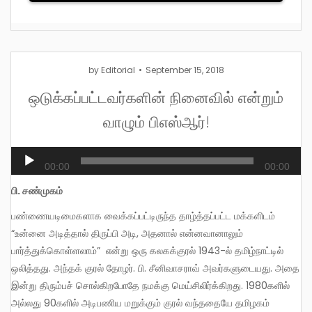
by
Editorial
September 15, 2018
ஒடுக்கப்பட்டவர்களின் நினைவில் என்றும்
வாழும் பிஎஸ்ஆர்!
Audio
00:00
00:00
Player
பி. சண்முகம்
பண்ணையடிமைகளாக வைக்கப்பட்டிருந்த தாழ்த்தப்பட்ட மக்களிடம்
“உன்னை அடித்தால் திருப்பி அடி, அதனால் என்னவானாலும்
பார்த்துக்கொள்ளலாம்” என்று ஒரு கலகக்குரல் 1943-ல் தமிழ்நாட்டில்
ஒலித்தது. அந்தக் குரல் தோழர். பி. சீனிவாசராவ் அவர்களுடையது. அதை
இன்று திரும்பச் சொல்கிறபோதே நமக்கு மெய்சிலிர்க்கிறது. 1980களில்
அல்லது 90களில் அடிபணிய மறுக்கும் குரல் வந்ததையே தமிழகம்