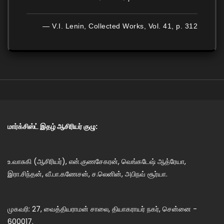
— V.I. Lenin, Collected Works, Vol. 41, p. 312
மார்க்சிஸ்ட் இதழ் ஆசிரியர் குழு:
உ.வாசுகி (ஆசிரியர்), என்.குணசேகரன், வெங்கடேஷ் ஆத்ரேயா,
இரா.சிந்தன், வீ.பா.கணேசன், ச.லெனின், அபிநவ் சூர்யா.
முகவரி: 27, வைத்தியராமன் சாலை, தியாகராயர் நகர், சென்னை -
600017.