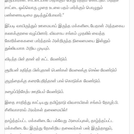
இருப்பார்கள். சாட்டையால் அடிக்கும் போது ரத்தம் கொட்டும். அந்தச்
சாட்டை ஒவ்வொரு முறை உடலை பதம் பார்க்கும் பொழுதும்
பண்ணையடிமை துடித்துப்போவார்.”
இப்படி வாயிருந்தும் ஊமையாய் இருந்த மக்களிடையேதான் அத்தகைய
கலகக்குரலை எழுப்பினார். விவசாய சங்கம் முதலில் வைத்த
கோரிக்கைகளை பார்த்தால் அன்றிருந்த நிலைமையை இன்னும்
துல்லியமாக அறிய முடியும்.
விடிந்த பின் தான் ஏர் கட்ட வேண்டும்.
சூரியன் உதித்த பின்புதான் பெண்கள் வேலைக்கு செல்ல வேண்டும்
குழந்தைக்கு கரையேறித்தான் பால் கொடுக்க வேண்டும்.
உழைப்பிற்கேற்ப ஊதியம் வேண்டும்.
இதை சாதித்து காட்டியது தமிழ்நாடு விவசாயிகள் சங்கம் தோழர்.பி.
சீனிவாசராவ் அவர்கள் தலைமையில்!
தாழ்த்தப்பட்ட மக்களிடையே பல்வேறு அமைப்புகள், தாழ்த்தப்பட்ட
மக்களிடையே இருந்து தோன்றிய தலைவர்கள் பலர் இருந்தாலும்,