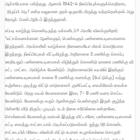
ஆச்சரியமாக பார்த்தது. ஆனால் 1942-ல் நிலப்பிரபுக்களுக்கெதிராக,
‘திருப்பி அடி!’ என்ற வலுவான குரல் ஒருவரிடமிருந்து வந்ததென்றால் அது
தோழர். பி.எஸ்.ஆரிடம் இருந்துதான்.
எப்படி வாழ்ந்து கொண்டிருந்த மக்களிடம்? அவரே விளக்குகிறார்:
“லட்சக்கணக்கான ஆண்களும், பெண்களும் பண்ணையடிமைகளாக
இருந்தனர். அவர்களின் வாழ்க்கை நிலைமையோ மிகக் கொடூரமாக
இருந்தது. நிலப்பிரபுகள் வீட்டிலிருந்து அதிகாலை 3 மணிக்கு கொம்பு
ஊதியதும் பண்ணையடிமைகள் விழித்துக் கொண்டு நாலரை மணிக்கு ஏர்
கட்ட மாட்டை அவிழ்க்க வேண்டும். அதிகாலையில் வயலில் இறங்கும்
பண்ணையடிமைகள் காலை 11 மணிக்கு கரைக்கு (மேட்டுக்கு) வந்து
கஞ்சியை குடித்து விட்டு மாடுகளைச் குளிப்பாட்டி வைக்கோல் வைக்க
வேண்டும். பிறகு வயல் வேலைகளை இரவு 7- 8 மணி வரை செய்ய
வேண்டும். வேலைக்கு வரும் ஆண்களும் பெண்களும் இருள் சூழ்ந்த
பின்னரே வீடு திரும்ப முடியும். உடல் நிலை சரியில்லை என்றாலோ,
சொல்லாமல் வேலைக்கு வராமல் இருந்து விட்டாலோ, பண்ணையடிமைகள்
கட்டி வைத்து சாட்டையால் அடிக்கப்படுவார்கள். ஐந்து பிரி கொண்ட
சாட்டையில் பிரியை விலக்கி விட்டு கூரான கூழாங்கல்லை சொருகி