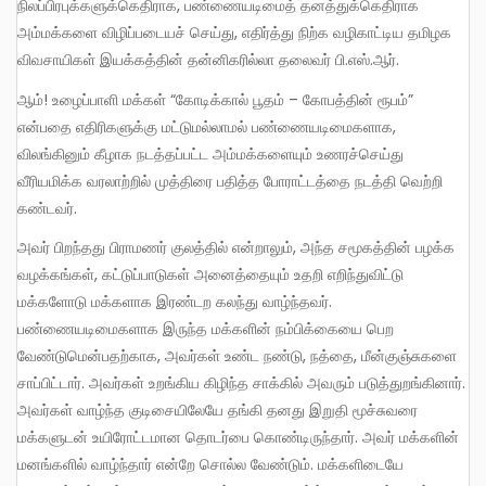
நிலப்பிரபுக்களுக்கெதிராக, பண்ணையடிமைத் தனத்துக்கெதிராக
அம்மக்களை விழிப்படையச் செய்து, எதிர்த்து நிற்க வழிகாட்டிய தமிழக
விவசாயிகள் இயக்கத்தின் தன்னிகரில்லா தலைவர் பி.எஸ்.ஆர்.
ஆம்! உழைப்பாளி மக்கள் “கோடிக்கால் பூதம் – கோபத்தின் ரூபம்”
என்பதை எதிரிகளுக்கு மட்டுமல்லாமல் பண்ணையடிமைகளாக,
விலங்கினும் கீழாக நடத்தப்பட்ட அம்மக்களையும் உணரச்செய்து
வீரியமிக்க வரலாற்றில் முத்திரை பதித்த போராட்டத்தை நடத்தி வெற்றி
கண்டவர்.
அவர் பிறந்தது பிராமணர் குலத்தில் என்றாலும், அந்த சமூகத்தின் பழக்க
வழக்கங்கள், கட்டுப்பாடுகள் அனைத்தையும் உதறி எறிந்துவிட்டு
மக்களோடு மக்களாக இரண்டற கலந்து வாழ்ந்தவர்.
பண்ணையடிமைகளாக இருந்த மக்களின் நம்பிக்கையை பெற
வேண்டுமென்பதற்காக, அவர்கள் உண்ட நண்டு, நத்தை, மீன்குஞ்சுகளை
சாப்பிட்டார். அவர்கள் உறங்கிய கிழிந்த சாக்கில் அவரும் படுத்துறங்கினார்.
அவர்கள் வாழ்ந்த குடிசையிலேயே தங்கி தனது இறுதி மூச்சுவரை
மக்களுடன் உயிரோட்டமான தொடர்பை கொண்டிருந்தார். அவர் மக்களின்
மனங்களில் வாழ்ந்தார் என்றே சொல்ல வேண்டும். மக்களிடையே