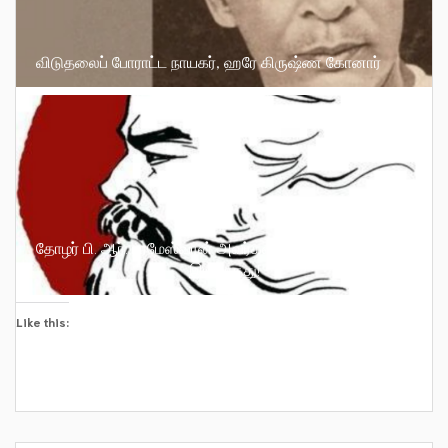
விடுதலைப் போராட்ட நாயகர், ஹரே கிருஷ்ண கோனார்
தோழர் பி. ஆர். பரமேஸ்வரன் அவர்கள் அர்ப்பணிப்பு அளவிட
இயலாதது!
Like this: