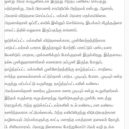
ஒன்று அவர் கம்யூனிஸ்டாக இருந்து அந்தப் பணியை செய்தது.
மற்றொன்று, அவர் பிராமணர் சாயிதியில் பிறந்தவர் என்பது. ஆனால்,
அவரால் விடுதலை செய்யப்பட்ட மக்கள் அவரை மறக்கவில்லை.
அதனால்தான் ஒப்பீட்டளவில் இன்னும் செங்கொடி இயக்கம் கீழத்தஞ்சை
மாவட்டத்தில் வலுவாக இருப்பதற்கு காரணம்.
ஒடுக்கப்பட்ட மக்களின் விடுதலைக்காக, முன்னேற்றத்திற்காக
பாடுபட்டவர்கள் யாராக இருந்தாலும் போற்றிப் பாராட்டும் பண்பு வளர
வேண்டும். மாறாக, புறக்கணிக்கும் போக்குதான் இருக்கிறது. இத்தகைய
நல்ல முன்னுதாரணங்கள் வரலாறாக நம்முன் இருந்த போதும்,
தாழ்த்தப்பட்ட மக்களின் முன்னேற்றத்திற்கு தாழ்த்தப்பட்ட சாதியை
சார்ந்த தலைவர்களால் மட்டும்தான் பாடுபட முடியும், போராட முடியும் என்ற
கருத்து பரப்பப்பட்டு வருகிறது. தாழ்த்தப்பட்டவரின் வலியை
அவர்களால்தான் உணர்வு பூர்வமாக உணர முடியும் என்று கூறுகிறார்கள்.
இந்தக் கருத்தை எழுபத்தைந்து ஆண்டுகளுக்கு முன்பே உடைத்து
நொறுக்கி, அந்த ஒடுக்கப்பட்டவர்களின் உடல் வலியை, மன வலியை
உணர்ந்தவராக மட்டுமல்லாமல், அந்த வலியிலிருந்து விடுபடுவதற்கான
வழியையும் அம்மக்களுக்கு காட்டி மறைந்த மகத்தான தலைவர் தோழர்.
பி. சீனிவாசராவ். அவரது நினைவை போற்றுவோம்! அவர் வழி நடக்க