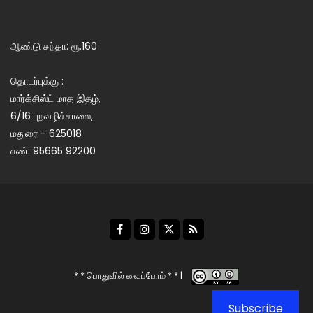
ஆண்டு சந்தா: ரூ.160
தொடர்புக்கு :
மார்க்சிஸ்ட் மாத இதழ்,
6/16 புறவழிச்சாலை,
மதுரை - 625018
எண்: 95665 92200
* * பொதுவில் வைப்போம் * * |
Subscribe