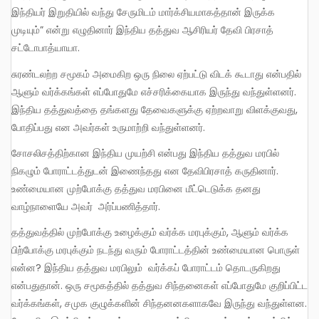
இந்தியர் இறுதியில் வந்து சேருமிடம் மார்க்சியமாகத்தான் இருக்க
முடியும்” என்று எழுதினார் இந்திய தத்துவ ஆசிரியர் தேவி பிரசாத்
சட்டோபாத்யாயா.
சுரண்டலற்ற சமூகம் அமைகிற ஒரு நிலை ஏற்பட்டு விடக் கூடாது என்பதில்
ஆளும் வர்க்கங்கள் எப்போதுமே எச்சரிக்கையாக இருந்து வந்துள்ளனர்.
இந்திய தத்துவத்தை தங்களது தேவைகளுக்கு ஏற்றவாறு விளக்குவது,
போதிப்பது என அவர்கள் உருமாற்றி வந்துள்ளனர்.
சோசலிசத்திற்கான இந்திய முயற்சி என்பது இந்திய தத்துவ மரபில்
நிகழும் போராட்டத்துடன் இணைந்தது என தேவிபிரசாத் கருதினார்.
உண்மையான முற்போக்கு தத்துவ மரபினை மீட்டெடுக்க தனது
வாழ்நாளையே அவர் அர்ப்பணித்தார்.
தத்துவத்தில் முற்போக்கு உழைக்கும் வர்க்க மரபுக்கும், ஆளும் வர்க்க
பிற்போக்கு மரபுக்கும் நடந்து வரும் போராட்டத்தின் உண்மையான பொருள்
என்ன? இந்திய தத்துவ மரபிலும் வர்க்கப் போராட்டம் தொடருகிறது
என்பதுதான். ஒரு சமூகத்தில் தத்துவ சிந்தனைகள் எப்போதுமே குறிப்பிட்ட
வர்க்கங்கள், சமுக குழுக்களின் சிந்தனனகளாகவே இருந்து வந்துள்ளன.