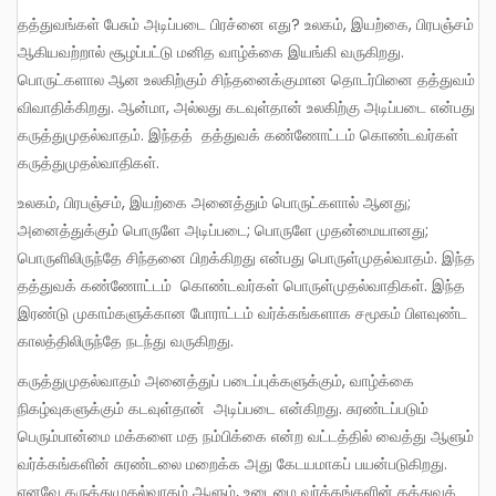
தத்துவங்கள் பேசும் அடிப்படை பிரச்னை எது? உலகம், இயற்கை, பிரபஞ்சம்
ஆகியவற்றால் சூழப்பட்டு மனித வாழ்க்கை இயங்கி வருகிறது.
பொருட்களால ஆன உலகிற்கும் சிந்தனைக்குமான தொடர்பினை தத்துவம்
விவாதிக்கிறது. ஆன்மா, அல்லது கடவுள்தான் உலகிற்கு அடிப்படை என்பது
கருத்துமுதல்வாதம். இந்தத் தத்துவக் கண்ணோட்டம் கொண்டவர்கள்
கருத்துமுதல்வாதிகள்.
உலகம், பிரபஞ்சம், இயற்கை அனைத்தும் பொருட்களால் ஆனது;
அனைத்துக்கும் பொருளே அடிப்படை; பொருளே முதன்மையானது;
பொருளிலிருந்தே சிந்தனை பிறக்கிறது என்பது பொருள்முதல்வாதம். இந்த
தத்துவக் கண்ணோட்டம் கொண்டவர்கள் பொருள்முதல்வாதிகள். இந்த
இரண்டு முகாம்களுக்கான போராட்டம் வர்க்கங்களாக சமூகம் பிளவுண்ட
காலத்திலிருந்தே நடந்து வருகிறது.
கருத்துமுதல்வாதம் அனைத்துப் படைப்புக்களுக்கும், வாழ்க்கை
நிகழ்வுகளுக்கும் கடவுள்தான் அடிப்படை என்கிறது. சுரண்டப்படும்
பெரும்பான்மை மக்களை மத நம்பிக்கை என்ற வட்டத்தில் வைத்து ஆளும்
வர்க்கங்களின் சுரண்டலை மறைக்க அது கேடயமாகப் பயன்படுகிறது.
எனவே கருத்துமுதல்வாதம் ஆளும், உடைமை வர்க்கங்களின் தத்துவக்