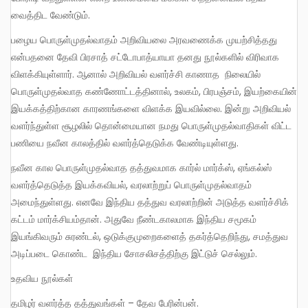
வைத்திட வேண்டும்.
பழைய பொருள்முதல்வாதம் அறிவியலை அரவணைக்க முயற்சித்தது
என்பதனை தேவி பிரசாத் சட்டோபாத்யாயா தனது நூல்களில் விரிவாக
விளக்கியுள்ளார். ஆனால் அறிவியல் வளர்ச்சி காணாத நிலையில்
பொருள்முதல்வாத கண்ணோட்டத்தினால், உலகம், பிரபஞ்சம், இயற்கையின்
இயக்கத்திற்கான காரணங்களை விளக்க இயவில்லை. இன்று அறிவியல்
வளர்ந்துள்ள சூழலில் தொன்மையான நமது பொருள்முதல்வாதிகள் விட்ட
பணியை நவீன காலத்தில் வளர்த்தெடுக்க வேண்டியுள்ளது.
நவீன கால பொருள்முதல்வாத தத்துவமாக கார்ல் மார்க்ஸ், ஏங்கல்ஸ்
வளர்த்தெடுத்த இயக்கவியல், வரலாற்றுப் பொருள்முதல்வாதம்
அமைந்துள்ளது. எனவே இந்திய தத்துவ வரலாற்றின் அடுத்த வளர்ச்சிக்
கட்டம் மார்க்சியம்தான். அதுவே நீண்டகாலமாக இந்திய சமூகம்
இயங்கிவரும் சுரண்டல், ஒடுக்குமுறைகளைத் தகர்த்தெறிந்து, சமத்துவ
அடிப்படை கொண்ட இந்திய சோசலிசத்திற்கு இட்டுச் செல்லும்.
உதவிய நூல்கள்
தமிழர் வளர்த்த தத்துவங்கள் – தேவ பேரின்பன்.