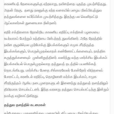
காலனியத் தேவைகளுக்கு ஏற்றவாறு, நவீனத்தை புகுத்த முயற்சித்தது.
அதன் பிறகு, தனது நலனுக்கு ஏற்ற வகையில் பழைய நிலப்பிரபுத்துவ
தத்துவங்களை உயிர்ப்பிக்க முயற்சித்தது. இதற்கு பல வெளிநாட்டு
ஆய்வாளர்கள் துணையாக நின்றனர்.
எதிர் சக்திகளாக தோன்றிய காலனிய எதிர்ப்பு சக்திகள் பழமையை
உயர்வாகப் போற்றும் உத்தியை பின்பற்றத் துவங்கினர். அதே நேரத்தில்
நவீன சூழலில்,பல முற்போக்கு இயக்கங்களும் சமூக சீர்திருத்த
இயக்கங்களும், பொருள்முதல்வாதக் கண்ணோட்டங்களையும், நாத்திக
கருத்துக்களையும் முன்னிறுத்தினர். வளர்ந்து வந்த மார்க்சிய இயக்கம்
இயக்கவியல் பொருள்முதல்வாத தத்துவத் தடத்தில் பயணிக்கத்
தொடங்கியது. மார்க்சிய மேதை சிங்காரவேலர் போன்றோர் விடுதலைப்
போராட்டம், சுரண்டல் எதிர்ப்பு, தொழிலாளி வர்க்க இயக்கம், சமூக
சீர்திருத்தம் ஆகிய நடைமுறைகளுடன் இணைந்து தத்துவத் தளத்திலும்
தீவிரமாக செயல்பட்டனர். இந்த வரலாறு தத்துவ செயல்பாட்டிற்கு இன்றும்
நமக்கு வழிகாட்டுகிறது.
தத்துவ
தளத்தில் கடமைகள்
தற்போதைய முதலாளித்துவ முறையின் கீழ் பழைய நிலப்பிரபுத்துவ