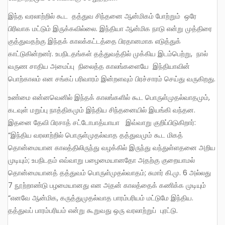
இந்த வரலாற்றில் கூட தத்துவ சிந்தனை ஆன்மிகம் போற்றும் ஒரே
பிரிவாக மட்டும் இருக்கவில்லை. இந்தியா ஆன்மிக நாடு என்று முத்திரை
குத்துவதற்கு இந்தக் காலக்கட்டத்தை பிரதானமாக எடுத்துக்
காட்டுகின்றனர். உபநிடதங்கள் தத்துவத்தில் முக்கிய இடம்பெற்று, நால்
வருண சாதிய அமைப்பு நிலைத்த காலங்களையே இந்தியாவின்
பொற்காலம் என சங்கப் பரிவாரம் இன்றளவும் பிரச்சாரம் செய்து வருகிறது.
உண்மை என்னவெனில் இந்தக் காலங்களில் கூட பொருள்முதல்வாதமும்,
கடவுள் மறுப்பு நாத்திகமும் இந்திய சிந்தனையில் இயங்கி வந்தன.
இதனை தேவி பிரசாத் சட்டோபாத்யாயா இவ்வாறு குறிப்பிடுகிறார்:
“இந்திய வரலாற்றில் பொருள்முதல்வாத தத்துவமும் கூட மிகத்
தொன்மையான காலத்திலிருந்து வழக்கில் இருந்து வந்துள்ளதனை அறிய
முடியும்; உபநிடதம் எவ்வாறு பழைமையானதோ அதற்கு குறையாமல்
தொன்மையானத் தத்துவம் பொருள்முதல்வாதம்; சுமார் கி.மு. 6 அல்லது
7 நூற்றாண்டு பழமையானது என அதன் காலத்தைக் கணிக்க முடியும்
“எனவே ஆன்மிக, கருத்துமுதல்வாத பாரம்பரியம் மட்டுமே இந்திய.
தத்துவப் பாரம்பரியம் என்று கூறுவது ஒரு வரலாற்றுப் புரட்டு.