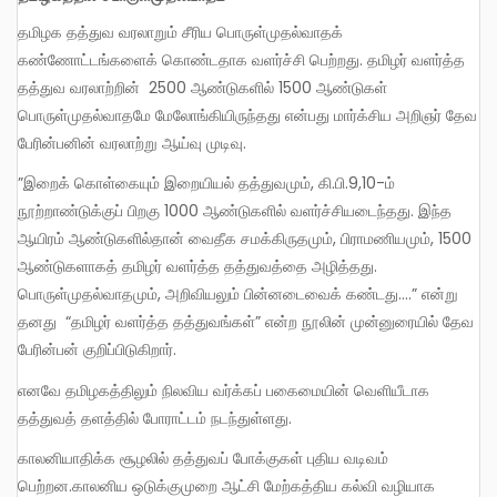
தமிழக தத்துவ வரலாறும் சீரிய பொருள்முதல்வாதக்
கண்ணோட்டங்களைக் கொண்டதாக வளர்ச்சி பெற்றது. தமிழர் வளர்த்த
தத்துவ வரலாற்றின் 2500 ஆண்டுகளில் 1500 ஆண்டுகள்
பொருள்முதல்வாதமே மேலோங்கியிருந்தது என்பது மார்க்சிய அறிஞர் தேவ
பேரின்பனின் வரலாற்று ஆய்வு முடிவு.
”இறைக் கொள்கையும் இறையியல் தத்துவமும், கி.பி.9,10-ம்
நூற்றாண்டுக்குப் பிறகு 1000 ஆண்டுகளில் வளர்ச்சியடைந்தது. இந்த
ஆயிரம் ஆண்டுகளில்தான் வைதீக சமக்கிருதமும், பிராமணியமும், 1500
ஆண்டுகளாகத் தமிழர் வளர்த்த தத்துவத்தை அழித்தது.
பொருள்முதல்வாதமும், அறிவியலும் பின்னடைவைக் கண்டது….” என்று
தனது “தமிழர் வளர்த்த தத்துவங்கள்” என்ற நூலின் முன்னுரையில் தேவ
பேரின்பன் குறிப்பிடுகிறார்.
எனவே தமிழகத்திலும் நிலவிய வர்க்கப் பகைமையின் வெளியீடாக
தத்துவத் தளத்தில் போராட்டம் நடந்துள்ளது.
காலனியாதிக்க சூழலில் தத்துவப் போக்குகள் புதிய வடிவம்
பெற்றன.காலனிய ஒடுக்குமுறை ஆட்சி மேற்கத்திய கல்வி வழியாக