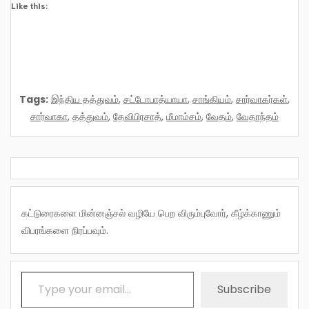
Like this:
Tags:
இந்திய தத்துவம்
,
சட்டோபாத்யாயா
,
சாங்கியம்
,
சார்வாகர்கள்
,
சார்வாகா
,
தத்துவம்
,
தேவிபிரசாத்
,
மீமாம்சம்
,
வேதம்
,
வேதாந்தம்
கட்டுரைகளை மின்னஞ்சல் வழியே பெற விரும்புவோர், கீழ்க்காணும்
விபரங்களை நிரப்பவும்.
Type your email…
Subscribe