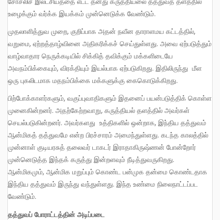
சோசலிச இலட்சியத்தை எட்ட தனது கருத்தியலை தத்துவத் தளத்தில்
உழைக்கும் வர்க்க இயக்கம் முன்னெடுக்க வேண்டும்.
முதலாளித்துவ முறை, குறிப்பாக அதன் நவீன தாராளமய கட்டத்தில்,
வறுமை, ஏற்றத்தாழ்வினை அதிகரிக்கச் செய்துள்ளது. அவை ஏற்படுத்தும்
வாழ்வாதார நெருக்கடியில் சிக்கித் தவிக்கும் மக்களிடையே
அவநம்பிக்கையும், விரக்தியும் இயல்பாக ஏற்படுகிறது. இதிலிருந்து மீள
ஒரு புகலிடமாக மதநம்பிக்கை மக்களுக்கு கைகொடுக்கிறது.
பிற்போக்காளர்களும், வகுப்புவாதிகளும் இதனைப் பயன்படுத்திக் கொள்ள
முனைகின்றனர். அதற்கேற்றவாறு, கருத்தியல் தளத்தில் அவர்கள்
செயல்படுகின்றனர். அவர்களது உத்திகளில் ஒன்றாக, இந்திய தத்துவம்
ஆன்மிகத் தத்துவமே என்ற பிரச்சாரம் அமைந்துள்ளது. கடந்த காலத்தில்
முன்னாள் குடியரசுத் தலைவர் டாகடர் இராதாகிருஷ்ணன் போன்றோர்
முன்னெடுத்த இந்தக் கருத்து இன்றளவும் நீடித்துவருகிறது.
ஆன்மிகமும், ஆன்மிக மறுப்பும் கொண்ட பன்முக தன்மை கொண்டதாக
இந்திய தத்துவம் இருந்து வந்துள்ளது. இந்த உண்மை நிலைநாட்டப்பட
வேண்டும்.
தத்துவப்
போராட்டத்தின் அடிப்படை