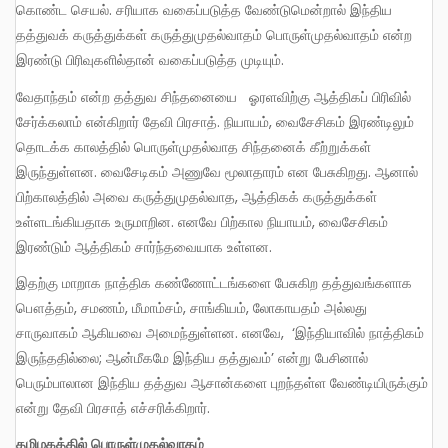
கொண்ட செயல். சரியாக வகைப்படுத்த வேண்டுமென்றால் இந்திய
தத்துவக் கருத்துக்கள் கருத்துமுதல்வாதம் பொருள்முதல்வாதம் என்ற
இரண்டு பிரிவுகளில்தான் வகைப்படுத்த முடியும்.
வேதாந்தம் என்ற தத்துவ சிந்தனையை ஓரளவிற்கு ஆத்திகப் பிரிவில்
சேர்க்கலாம் என்கிறார் தேவி பிரசாத். நியாயம், வைசேசிகம் இரண்டிலும்
தொடக்க காலத்தில் பொருள்முதல்வாத சிந்தனைக் கீற்றுக்கள்
இருந்துள்ளன. வைசேடிகம் அணுவே மூலாதாரம் என பேசுகிறது. ஆனால்
பிற்காலத்தில் அவை கருத்துமுதல்வாத, ஆத்திகக் கருத்துக்கள்
உள்ளடங்கியதாக உருமாறின. எனவே பிற்கால நியாயம், வைசேசிகம்
இரண்டும் ஆத்திகம் சார்ந்தவையாக உள்ளன.
இதற்கு மாறாக நாத்திக கண்ணோட்டங்களை பேசுகிற தத்துவங்களாக
பௌத்தம், சமணம், மீமாம்சம், சாங்கியம், லோகாயதம் அல்லது
சாருவாகம் ஆகியவை அமைந்துள்ளன. எனவே, ‘இந்தியாவில் நாத்திகம்
இருந்ததில்லை; ஆன்மீகமே இந்திய தத்துவம்’ என்று பேசினால்
பெரும்பாலான இந்திய தத்துவ ஆசான்களை புறந்தள்ள வேண்டியிருக்கும்
என்று தேவி பிரசாத் எச்சரிக்கிறார்.
தமிழகத்தில்
பொருள்முதல்வாதம்