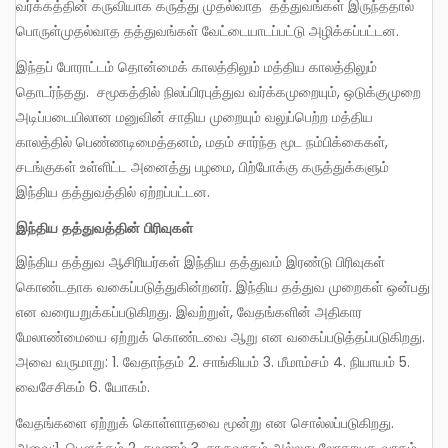
வர்க்கத்தின் கருவியாக கருத்து முதல்வாத தத்துவங்கள் இருந்ததால்
பொருள்முதல்வாத தத்துவங்கள் வேட்டையாடப்பட்டு அழிக்கப்பட்டன.
இந்தப் போராட்டம் தொன்மைக் காலத்திலும் மத்திய காலத்திலும்
தொடர்ந்தது. சமூகத்தில் நிலப்பிரபுத்துவ வர்க்கமுறையும், ஒடுக்குமுறை
அடிப்படையிலான மனுவின் சாதிய முறையும் வலுப்பெற்ற மத்திய
காலத்தில் பெண்ணடிமைத்தனம், மதம் சார்ந்த மூட நம்பிக்கைகள்,
சடங்குகள் உள்ளிட்ட அனைத்து பழமை, பிற்போக்கு கருத்துக்களும்
இந்திய தத்துவத்தில் ஏற்றப்பட்டன.
இந்திய
தத்துவத்தின் பிரிவுகள்
இந்திய தத்துவ ஆசிரியர்கள் இந்திய தத்துவம் இரண்டு பிரிவுகள்
கொண்டதாக வகைப்படுத்துகின்றனர். இந்திய தத்துவ முறைகள் ஒன்பது
என வரையறுக்கப்படுகிறது. இவற்றுள், வேதங்களின் அதிகார
மேலாண்மையை ஏற்றுக் கொண்டவை ஆறு என வகைப்படுத்தப்படுகிறது.
அவை வருமாறு: 1. வேதாந்தம் 2. சாங்கியம் 3. மீமாம்சம் 4. நியாயம் 5.
வைசேசிகம் 6. யோகம்.
வேதங்களை ஏற்றுக் கொள்ளாதவை மூன்று என சொல்லப்படுகிறது.
அவை:1. பௌத்தம் 2. சமணம் 3. சாருவாகம் அல்லது லோகாயத வாதம்