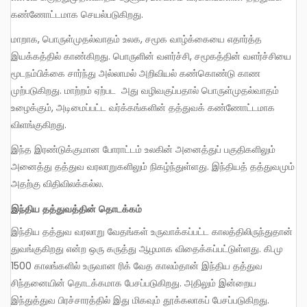
கண்ணோட்டமாக செயல்படுகிறது.
மாறாக, பொருள்முதல்வாதம் உலக, சமூக வாழ்க்கையை எதார்த்த
இயக்கத்தில் காண்கிறது. பொருளின் வளர்ச்சி, சமூகத்தின் வளர்ச்சியை
மூடநம்பிக்கை சார்ந்து அல்லாமல் அறிவியல் கண்கொண்டு காண
முற்படுகிறது. மாற்றம் ஏற்பட அது வழிவகுப்பதால் பொருள்முதல்வாதம்
உழைக்கும், அடிமைப்பட்ட வர்க்கங்களின் தத்துவக் கண்ணோட்டமாக
விளங்குகிறது.
இந்த இரண்டுக்குமான போராட்டம் உலகின் அனைத்துப் பகுதிகளிலும்
அனைத்து தத்துவ வரலாறுகளிலும் நிகழ்ந்துள்ளது. இந்தியத் தத்துவமும்
அதற்கு விதிவிலக்கல்ல.
இந்திய தத்துவத்தின் தொடக்கம்
இந்திய தத்துவ வரலாறு வேதங்கள் உருவாக்கப்பட்ட காலத்திலிருந்துதான்
துவங்குகிறது என்ற ஒரு கருத்து ஆழமாக விதைக்கப்பட்டுள்ளது. கி.மு
1500 காலங்களில் உருவான ரிக் வேத காலம்தான் இந்திய தத்துவ
சிந்தனையின் தொடக்கமாக பேசப்படுகிறது. அதிலும் இன்றைய
இந்துத்துவ பிரச்சாரத்தில் இது மிகவும் தூக்கலாகப் பேசப்படுகிறது.