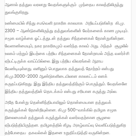
ஆனால் தத்துவ வரலாறு வேதங்களுக்கும் முந்தைய காலத்திலிருந்து
துவங்குகிறது.
உண்மையில் சிந்து சமவெளி நாகரிக காலமாக அறியப்படுகின்ற கி.மு.
2300 – ஆண்டுகளிலிருந்து தத்துவங்களின் வேர்களைக் காண முடியும்.
சமூக வாழ்க்கை ஓட்டத்துடன் தத்துவ சிந்தனைகள் தோன்றுகின்றன.
வேளாண்மையும், நகர நாகரிகமும் வளர்ந்த காலம் அது. அந்தச் சூழலில்
உலகம் மற்றும் இயற்கை பற்றிய சிந்தனைகள் தோன்றாமல் அந்த வளர்ச்சி
ஏற்பட்டிருக்க வாய்ப்பில்லை. இது பற்றிய விவரங்கள் ஆராய
வேண்டியுள்ளது. எனினும் பொதுவாக தத்துவத் தோற்றம் என்பது
கி.மு.3000-2000 ஆண்டுகளிடையிலான காலகட்டம் எனக்
கருதப்படுகிறது. இது இந்திய தத்துவத்திற்கும் பொருந்தும். வேதங்களே
இந்திய தத்துவத்தின் தொடக்கம் என்பது சரியான கருத்து அல்ல.
அதே போன்று தென்னிந்தியாவிலும் தொன்மையான தத்துவக்
கருத்துக்கள் தோன்றியுள்ளன. கி.மு 500-வாக்கில் தமிழக சமூக
நிலைமைகள் தத்துவக் கருத்துக்கள் வளர்வதற்கான சூழலை
ஏற்படுத்தியிருந்தன. தமிழகத்தில் கீழடி அகழ்வாய்வு வெளிப்படுத்துகிற
தற்போதைய தகவல்கள் இதனை உறுதிப்படுத்தி வருகின்றன.