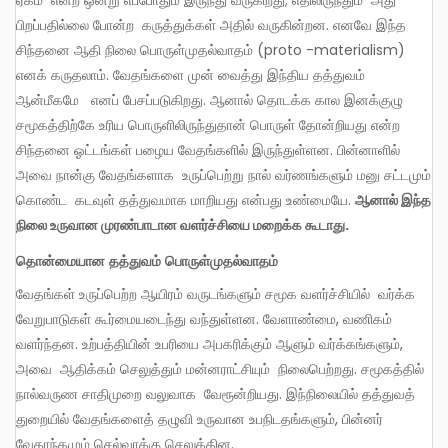
பிறப்பதில்லை போன்ற கருத்துக்கள் அதில் வருகின்றன. எனவே இந்த
சிந்தனை ஆதி நிலை பொருள்முதல்வாதம் (proto -materialism)
எனக் கருதலாம். வேதங்களை முன் வைத்து இந்திய தத்துவம்
ஆன்மீகமே எனப் பேசப்படுகிறது. ஆனால் தொடக்க கால இனக்குழு
சமூகத்திற்கே உரிய பொருளிலிருந்துதான் பொருள் தோன்றியது என்ற
சிந்தனை ஓட்டங்கள் பழைய வேதங்களில் இருந்துள்ளன. பின்னாளில்
அவை நான்கு வேதங்களாக உருப்பெற்று நால் வர்ணங்களும் மனு சட்டமும்
கொண்ட கடவுள் தத்துவமாக மாறியது என்பது உண்மையே.
ஆனால் இந்த
நிலை உருவான முரண்பாடான வளர்ச்சியை மறைக்க கூடாது.
தொன்மையான
தத்துவம் பொருள்முதல்வாதம்
வேதங்கள் உருப்பெற்ற ஆயிரம் வருடங்களும் சமூக வளர்ச்சியில் வர்க்க
வேறுபாடுகள் கூர்மையடைந்து வந்துள்ளன. வேளாண்மை, வணிகம்
வளர்ந்தன. உற்பத்தியின் உபரியை அபகரிக்கும் ஆளும் வர்க்கங்களும்,
அவை ஆதிக்கம் செலுத்தும் மன்னராட்சியும் நிலைபெற்றது. சமூகத்தில்
நால்வருண சாதிமுறை வலுவாக வேரூன்றியது. இந்நிலையில் தத்துவத்
துறையில் வேதங்களைத் தழுவி உருவான உபநிடதங்களும், பின்னர்
வேதாந்தமும் செல்வாக்கு செலுத்தின.