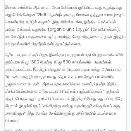
இவை, மார்க்சிய ஆய்வாளர் தேவ பேரின்பன் குறிப்பிட்ட ஒரு கருத்துக்கு
வலு சேர்க்கின்றன.”2500 ஆண்டுகளுக்கு மேலான தத்துவ வரலாற்றைக்
கொண்டதே தமிழ்ச் சமூகம். இது கிரேக்க, சீன, இந்திய செவ்வியல்
மரபின் அங்ககப் பகுதியே (organic unit )ஆகும்” (தேவபேரின்பன்).
எனவே ஆரிய வருகையை ஒட்டி வளர்ந்த வேத சிந்தனைகள்தான் இந்திய
தத்துவங்களின் தோற்றம் என்பது கட்டுக்கதை.
ஆரிய வருகைக்குப் பிறகு இனக்குழு சமுதாயம் உருப்பெற்ற காலங்களில்,
குறிப்பாக கி.மு 1500 லிருந்து கி.மு 500 காலங்களில் வேதங்கள்
படைக்கப்பட்டன. இதற்குப் பிறகுதான் பிராமண மதம் என்று அறியப்படும்
பிராமண கருத்தியல் உருவானது. தொடக்க கால வேதப் பாடல்களில்
முழுமையான கடவுள் பார்வை உருவாகவில்லை. உலகம்,பிரபஞ்ச இருப்பு
பற்றிய கேள்விகளை அந்த பாடலாசிரியர்கள் எழுப்புகின்றனர்.” சூரியன்
எந்தப் பொருளாலும் தாங்கிப் பிடிக்காமல் இருக்கும்போது எது எப்படி கீழே
விழாமல் இருக்கிறது? “எங்கிருந்து காற்று வருகிறது? எங்கு போய் அது
மறைகிறது?” இது போன்ற கேள்விகளுக்கு பதில் தேடும் பாடல்களாக
உள்ளன.
ஏகம் என்ற ஒன்று எப்போதும் இருந்து வருகிறது; எதிலிருந்தும் அது