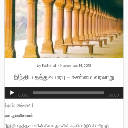
by
Editorial
November 14, 2018
இந்திய தத்துவ மரபு – உண்மை வரலாறு
Audio
00:00
00:00
Player
(குரல்: அஸ்வினி)
என்
.குணசேகரன்
“இந்திய தத்துவ மரபின் சில கூறுகளின் அடியொற்றிப் போகிற ஓர்