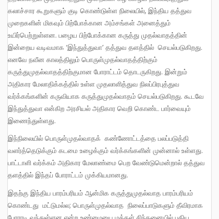
கலாச்சார கூறுகளும் குடி கொண்டுள்ள நிலையில், இந்திய தத்துவ
முறைகளின் மிகவும் பிற்போக்கான அம்சங்கள் அனைத்தும்
உயிர்பெற்றுள்ளன. பழைய பிற்போக்கான கருத்து முதல்வாதத்தின்
இன்றைய வடிவமாக ‘இந்துத்துவா’ தத்துவ தளத்தில் செயல்படுகிறது.
எனவே நவீன காலத்திலும் பொருள்முதல்வாதத்திற்கும்
கருத்துமுதல்வாதத்திற்குமான போராட்டம் தொடருகிறது. இன்றும்
அதிகார மேலாதிக்கத்தில் உள்ள முதலாளித்துவ நிலப்பிரபுத்துவ
வர்க்கங்களின் கருவியாக கருத்துமுதல்வாதம் செயல்படுகிறது. கூடவே
இந்துத்துவா என்கிற அரசியல் அதிகார வெறி கொண்ட பார்வையும்
இணைந்துள்ளது.
இந்நிலையில் பொருள்முதல்வாதக் கண்ணோட்டத்தை பலப்படுத்தி
வளர்த்தெடுக்கும் கடமை உழைக்கும் வர்க்கங்களின் முன்னால் உள்ளது.
பாட்டாளி வர்க்கம் அதிகார மேலாண்மை பெற வேண்டுமென்றால் தத்துவ
தளத்தில் இந்தப் போராட்டம் முக்கியமானது.
இதற்கு இந்திய பாரம்பரியம் ஆன்மிக கருத்துமுதல்வாத பாரம்பரியம்
கொண்டது மட்டுமல்ல; பொருள்முதல்வாத நிலைப்பாடுகளும் தீவிரமாக
போராடி வந்துள்ளன என்ற உண்மையை மக்கள் சிந்தனையில் பதிய