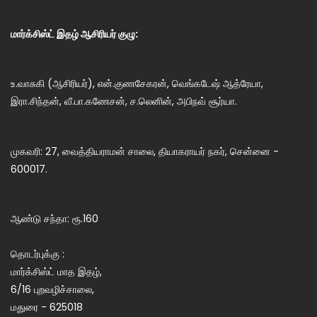
மார்க்சிஸ்ட் இதழ் ஆசிரியர் குழு:
உ.வாசுகி (ஆசிரியர்), என்.குணசேகரன், வெங்கடேஷ் ஆத்ரேயா,
இரா.சிந்தன், வீ.பா.கணேசன், ச.லெனின், அபிநவ் சூர்யா.
முகவரி: 27, வைத்தியராமன் சாலை, தியாகராயர் நகர், சென்னை -
600017.
ஆண்டு சந்தா: ரூ.160
தொடர்புக்கு :
மார்க்சிஸ்ட் மாத இதழ்,
6/16 புறவழிச்சாலை,
மதுரை - 625018