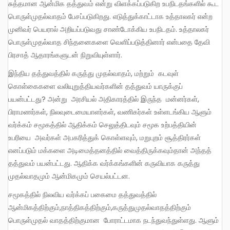
சுத்தமான ஆன்மிக தத்துவம் என்று விளக்கப்படுகிற உபநிடதங்களில் கூட
பொருள்முதல்வாதம் பேசப்படுகிறது. எடுத்துக்காட்டாக உத்தாலகர் என்ற
முனிவர் பெயரால் அறியப்படுவது சாண்டோக்கிய உபநிடதம். உத்தாலகர்
பொருள்முதல்வாத சிந்தனைகளை வெளிப்படுத்தினார் என்பதை தேவி
பிரசாத் ஆதாரங்களுடன் நிறுவியுள்ளார்.
இந்திய தத்துவத்தில் கருத்து முதல்வாதம், மற்றும் கடவுள்
கொள்கைகளை வலியுறுத்தியவர்களின் தத்துவம் யாருக்குப்
பயன்பட்டது? அன்று அரசியல் அதிகாரத்தில் இருந்த மன்னர்கள்,
பிராமணர்கள், நிலவுடைமையாளர்கள், வணிகர்கள் உள்ளடங்கிய ஆளும்
வர்க்கம் சமூகத்தில் ஆதிக்கம் செலுத்திடவும் சமூக உற்பத்தியின்
உபரியை அவர்கள் அபகரித்துக் கொள்ளவும், மறுபுறம் சூத்திரர்கள்
எனப்படும் மக்களை அடிமைத்தனத்தில் வைத்திருக்கவும்தான் அந்தத்
தத்துவம் பயன்பட்டது. ஆதிக்க வர்க்கங்களின் கருவியாக கருத்து
முதல்வாதமும் ஆன்மிகமும் செயல்பட்டன.
சமூகத்தில் நிலவிய வர்க்கப் பகைமை தத்துவத்தில்
ஆன்மிகத்திற்கும்,நாத்திகத்திற்கும்,கருத்துமுதல்வாதத்திற்கும்
பொருள்முதல் வாதத்திற்குமான போராட்டமாக நடந்துவந்துள்ளது. ஆளும்