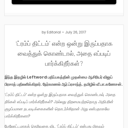
by
Editorial
July 26, 2017
‘ட்ரம்ப் திட்டம்’ என்ற ஒன்று இருப்பதாக
வைத்துக் கொண்டால், அதை எப்படிப்
பார்க்கிறீர்கள்?
இந்த இதழில் Leftword பதிப்பகத்தின் முதன்மை ஆசிரியர் விஜய்
பிரசாத் பதிலளிக்கிறார். நேர்காணல் ஆர்.ப்ரசாந்த். தமிழில் வீ.பா.கணேசன்.
‘ட்ரம்ப் திட்டம்’ என்ற ஒன்று இருப்பதாக வைத்துக் கொண்டால், அதை
நீங்கள் எப்படிப் பார்க்கிறீர்கள்? அல்லது திறமையற்றதொரு அதிபரின்
குழப்பமான நடவடிக்கைகளின் தொடர்ச்சிதான் அது என்பதாகவே
பார்க்கிறீர்களா?
மேலோட்டமாகத் தெரிவதை விட ‘ட்ரம்ப் திட்டம்’ என்பது மிகவும்