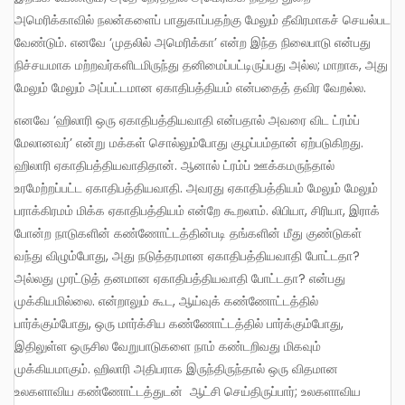
அமெரிக்காவில் நலன்களைப் பாதுகாப்பதற்கு மேலும் தீவிரமாகச் செயல்பட
வேண்டும். எனவே ‘முதலில் அமெரிக்கா’ என்ற இந்த நிலைபாடு என்பது
நிச்சயமாக மற்றவர்களிடமிருந்து தனிமைப்பட்டிருப்பது அல்ல; மாறாக, அது
மேலும் மேலும் அப்பட்டமான ஏகாதிபத்தியம் என்பதைத் தவிர வேறல்ல.
எனவே ‘ஹிலாரி ஒரு ஏகாதிபத்தியவாதி என்பதால் அவரை விட ட்ரம்ப்
மேலானவர்’ என்று மக்கள் சொல்லும்போது குழப்பம்தான் ஏற்படுகிறது.
ஹிலாரி ஏகாதிபத்தியவாதிதான். ஆனால் ட்ரம்ப் ஊக்கமருந்தால்
உரமேற்றப்பட்ட ஏகாதிபத்தியவாதி. அவரது ஏகாதிபத்தியம் மேலும் மேலும்
பராக்கிரமம் மிக்க ஏகாதிபத்தியம் என்றே கூறலாம். லிபியா, சிரியா, இராக்
போன்ற நாடுகளின் கண்ணோட்டத்தின்படி தங்களின் மீது குண்டுகள்
வந்து விழும்போது, அது நடுத்தரமான ஏகாதிபத்தியவாதி போட்டதா?
அல்லது முரட்டுத் தனமான ஏகாதிபத்தியவாதி போட்டதா? என்பது
முக்கியமில்லை. என்றாலும் கூட, ஆய்வுக் கண்ணோட்டத்தில்
பார்க்கும்போது, ஒரு மார்க்சிய கண்ணோட்டத்தில் பார்க்கும்போது,
இதிலுள்ள ஒருசில வேறுபாடுகளை நாம் கண்டறிவது மிகவும்
முக்கியமாகும். ஹிலாரி அதிபராக இருந்திருந்தால் ஒரு விதமான
உலகளாவிய கண்ணோட்டத்துடன் ஆட்சி செய்திருப்பார்; உலகளாவிய