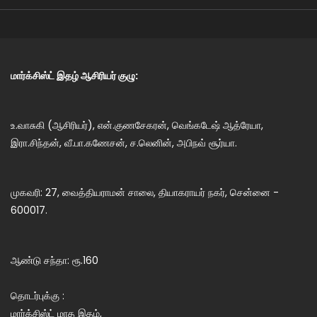
மார்க்சிஸ்ட் இதழ் ஆசிரியர் குழு:
உ.வாசுகி (ஆசிரியர்), என்.குணசேகரன், வெங்கடேஷ் ஆத்ரேயா,
இரா.சிந்தன், வீ.பா.கணேசன், ச.லெனின், அபிநவ் சூர்யா.
முகவரி: 27, வைத்தியராமன் சாலை, தியாகராயர் நகர், சென்னை -
600017.
ஆண்டு சந்தா: ரூ.160
தொடர்புக்கு :
மார்க்சிஸ்ட் மாத இதழ்,