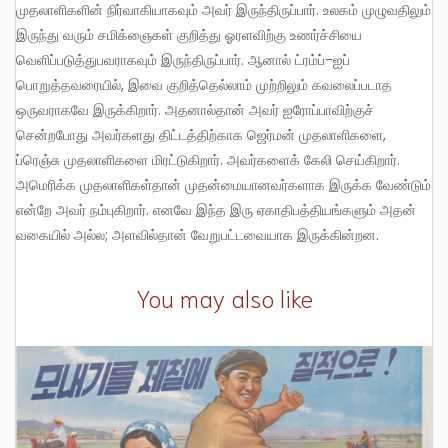
முதலாளிகளின் நிர்வாகியாகவும் அவர் இருந்திருப்பார். உலகம் முழுவதிலும்
இருந்து வரும் சமிக்ஞைகள் குறித்து ஓரளவிற்கு உணர்ச்சியை
வெளிப்படுத்துபவராகவும் இருந்திருப்பார். ஆனால் ட்ரம்ப்-ஐப்
பொறுத்தவரையில், இவை குறித்தெல்லாம் முற்றிலும் கவலைப்படாத
ஒருவராகவே இருக்கிறார். அதனால்தான் அவர் ஐரோப்பாவிற்குச்
சென்றபோது அவர்களது திட்டத்திற்காக ஜெர்மன் முதலாளிகளை,
ப்ரெஞ்சு முதலாளிகளை மிரட்டுகிறார். அவர்களைக் கேலி செய்கிறார்.
அமெரிக்க முதலாளிகள்தான் முதன்மையானவர்களாக இருக்க வேண்டும்
என்றே அவர் நம்புகிறார். எனவே இந்த இரு ஏகாதிபத்தியங்களும் அதன்
வகையில் அல்ல; அளவில்தான் வேறுபட்டவையாக இருக்கின்றன.
You may also like