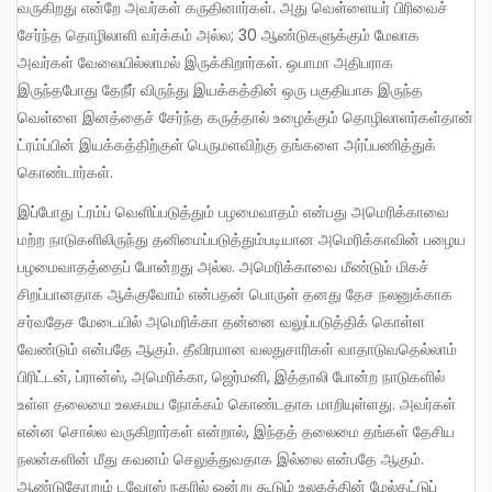
வருகிறது என்றே அவர்கள் கருதினார்கள். அது வெள்ளையர் பிரிவைச்
சேர்ந்த தொழிலாளி வர்க்கம் அல்ல; 30 ஆண்டுகளுக்கும் மேலாக
அவர்கள் வேலையில்லாமல் இருக்கிறார்கள். ஒபாமா அதிபராக
இருந்தபோது தேநீர் விருந்து இயக்கத்தின் ஒரு பகுதியாக இருந்த
வெள்ளை இனத்தைச் சேர்ந்த கருத்தால் உழைக்கும் தொழிலாளர்கள்தான்
ட்ரம்ப்பின் இயக்கத்திற்குள் பெருமளவிற்கு தங்களை அர்ப்பணித்துக்
கொண்டார்கள்.
இப்போது ட்ரம்ப் வெளிப்படுத்தும் பழமைவாதம் என்பது அமெரிக்காவை
மற்ற நாடுகளிலிருந்து தனிமைப்படுத்தும்படியான அமெரிக்காவின் பழைய
பழமைவாதத்தைப் போன்றது அல்ல. அமெரிக்காவை மீண்டும் மிகச்
சிறப்பானதாக ஆக்குவோம் என்பதன் பொருள் தனது தேச நலனுக்காக
சர்வதேச மேடையில் அமெரிக்கா தன்னை வலுப்படுத்திக் கொள்ள
வேண்டும் என்பதே ஆகும். தீவிரமான வலதுசாரிகள் வாதாடுவதெல்லாம்
பிரிட்டன், ப்ரான்ஸ், அமெரிக்கா, ஜெர்மனி, இத்தாலி போன்ற நாடுகளில்
உள்ள தலைமை உலகமய நோக்கம் கொண்டதாக மாறியுள்ளது. அவர்கள்
என்ன சொல்ல வருகிறார்கள் என்றால், இந்தத் தலைமை தங்கள் தேசிய
நலன்களின் மீது கவனம் செலுத்துவதாக இல்லை என்பதே ஆகும்.
ஆண்டுதோறும் டவோஸ் நகரில் ஒன்று கூடும் உலகத்தின் மேல்தட்டுப்