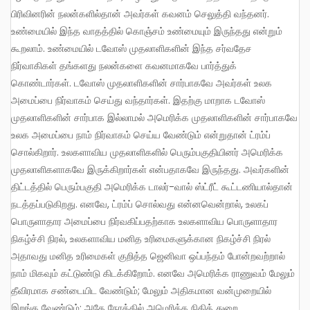
பிரிவினரின் நலன்களில்தான் அவர்கள் கவனம் செலுத்தி வந்தனர்.
உண்மையில் இந்த வாதத்தில் கொஞ்சம் உண்மையும் இருந்தது என்றும்
கூறலாம். உண்மையில் டவோஸ் முதலாளிகளின் இந்த சர்வதேச
நிர்வாகிகள் தங்களது நலன்களை கவனமாகவே பார்த்துக்
கொண்டார்கள். டவோஸ் முதலாளிகளின் சார்பாகவே அவர்கள் உலக
அமைப்பை நிர்வாகம் செய்து வந்தார்கள். இதற்கு மாறாக டவோஸ்
முதலாளிகளின் சார்பாக இல்லாமல் அமெரிக்க முதலாளிகளின் சார்பாகவே
உலக அமைப்பை நாம் நிர்வாகம் செய்ய வேண்டும் என்றுதான் ட்ரம்ப்
சொல்கிறார். உலகளாவிய முதலாளிகளில் பெரும்பகுதியினர் அமெரிக்க
முதலாளிகளாகவே இருக்கிறார்கள் என்பதாகவே இருந்தது. அவர்களின்
திட்டத்தில் பெரும்பகுதி அமெரிக்க டாலர்-வால் ஸ்ட்ரீட் கூட்டணியால்தான்
நடத்தப்படுகிறது. எனவே, ட்ரம்ப் சொல்வது என்னவென்றால், உலகப்
பொருளாதார அமைப்பை நிர்வகிப்பதற்காக உலகளாவிய பொருளாதார
நிகழ்ச்சி நிரல், உலகளாவிய மனித உரிமைகளுக்கான நிகழ்ச்சி நிரல்
அதாவது மனித உரிமைகள் குறித்த ஜெனிவா ஒப்பந்தம் போன்றவற்றால்
நாம் மிகவும் கட்டுண்டு கிடக்கிறோம். எனவே அமெரிக்க ராணுவம் மேலும்
தீவிரமாக சண்டையிட வேண்டும்; மேலும் அதிகமான வன்முறையில்
இறங்க வேண்டும்; அதே நேரத்தில் அமெரிக்க நிதித் துறை