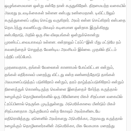
ஒழுங்கமைவான ஒன்று என்றே நான் கருதுகிறேன். திறமையற்ற வகையில்
அவரது நடவடிக்கைகள் உள்ளன என்பது உண்மைதான். டிவிட்டரிலும்
கருத்துகளைப் பதிவு செய்து வருகிறார். அவர் என்ன செய்கிறார் என்பதை
தொடர்ந்து கவனிப்பது மிகவும் கடினமான ஒன்றாக இருக்கிறது
என்பதோடு, அதில் ஒரு சில விஷயங்கள் ஒன்றுக்கொன்று
முரண்பட்டவையாகவும் உள்ளன. என்றாலும் ட்ரம்ப்-இன் மீது மட்டுமே நம்
கவனத்தைச் செலுத்த வேண்டிய அவசியம் இல்லை. முதலில் திட்டம்
பற்றிப் பார்ப்போம்.
முதலாவதாக, தங்கள் வேலைகள் காணாமல் போய்விட்டன என்றும்,
தங்கள் எதிர்காலம் மறைந்து விட்டது என்ற எண்ணத்தோடு தாங்கள்
அவமானப்படுத்தப் படுகிறோம் என்றும், தரம் தாழ்த்தப்படுகிறோம் என்றும்
நினைத்துக் கொண்டிருந்த வெள்ளை இனத்தைச் சேர்ந்த கருத்தால்
உழைக்கும் தொழிலாளர்களில் ஒரு பிரிவினரை மிகச் சிறப்பான வகையில்
ட்ரம்ப்பினால் நெருங்க முடிந்துள்ளது. அமெரிக்காவை மீண்டும் மிகச்
சிறப்பானதாக ஆக்குவோம் என்ற கோஷம் அவர்களிடையே
எதிரொலித்தது. ஏனெனில் அவர்களது அமெரிக்கா, அதாவது கருத்தால்
உழைக்கும் தொழிலாளர்களின் அமெரிக்கா, மிக வேகமாக மறைந்து