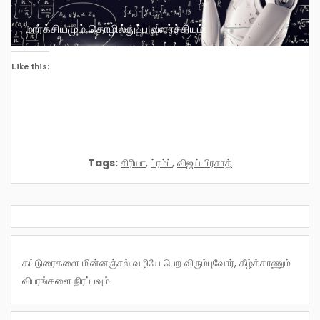
மார்க்சியமும் தொழில்நுட்ப வளர்ச்சியும்
Like this:
Tags:
சிரியா
,
ட்ரம்ப்
,
விஜய் பிரசாத்
கட்டுரைகளை மின்னஞ்சல் வழியே பெற விரும்புவோர், கீழ்க்காணும்
விபரங்களை நிரப்பவும்.