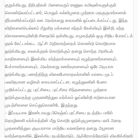
குறுக்கியது
;
நீதிபதிகள் அனைவரும் ராணுவ கமிஷன்களுக்குள்
கொண்டுவரப்பட்டனர்
;
பொதுக் கல்விமுறை முற்றாக மதகுருமார்களால்
தீர்மானிக்கப்படும் என அவர்களது கைகளில் ஒப்படைக்கப்பட்டது
;
இந்த
விதிகளையெல்லாம் மீறுகிற மக்களை எந்தக் கேள்வியும் இன்றி
,
எந்த
விசாரணையுமின்றி சிறையில் தள்ளியது
;
சமூகத்தில் ஒரு சிறிய போராட்டக்
குரல் கேட்டால்கூட ஆட்சி அதிகாரத்தைக் கொண்டு கொடூரமாக
ஒடுக்கியது
;
கலகக்குரல் கொடுக்கும் தனது சொந்த அரசியல்
வாதிகளையும் இலக்கிய கர்த்தாக்களையும் எழுத்தாளர்களையும்
,
பேச்சாளர்களையும்
,
அவர்களது உணர்வுகளையும் ஒரே அடியாக
ஒடுக்கியது
;
பணத்திற்கு விலைபோகாதவர்களின் வாயை மூடப்
பலவிதமான வழிகள் கையாளப்பட்டன
;
எழுத்துலகின் பேனா
முறிக்கப்பட்டது
;
புரட்சியை
,
புரட்சிகர சிந்தனையை முற்றாக
ஒடுக்குவதற்கு முதலாளித்துவ வர்க்கம் ஓய்வின்றி கடுமையான
முயற்சிகளை செய்துகொண்டே இருந்தது
.
–
இப்படியாக இரண்டாவது பிரெஞ்சுப் புரட்சியை நடத்திய பாரீஸ்
தொழிலாளி வர்க்கத்தின் மீது கொடூர ஒடுக்குமுறையை ஏவி அதை
முதலாளித்துவ குடியரசாக மாற்றிய வரலாற்றை தனது அழகான
வார்த்தைகளில்
,
இலக்கிய நயத்தோடும்
,
ஆக்ரோசத்தோடும் விவரிக்கிறார்