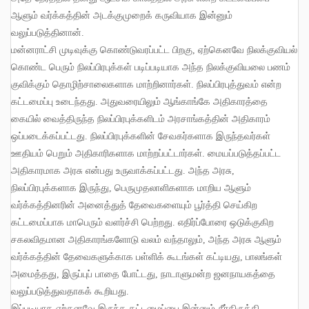
ஆளும் வர்க்கத்தின் அடக்குமுறைக் கருவியாக இன்னும்
வலுப்படுத்தினான்
.
மன்னராட்சி முடிவுக்கு கொண்டுவரப்பட்ட பிறகு
,
ஏற்கெனவே நிலக்குவியல்
கொண்ட பெரும் நிலப்பிரபுக்கள் படிப்படியாக அந்த நிலக்குவியலை பணம்
குவிக்கும் தொழிற்சாலைகளாக மாற்றினார்கள்
.
நிலப்பிரபுத்துவம் என்ற
கட்டமைப்பு உடைந்தது
.
அதுவரையிலும் ஆங்காங்கே அதிகாரத்தை
கையில் வைத்திருந்த நிலப்பிரபுக்களிடம் அரசாங்கத்தின் அதிகாரம்
ஒப்படைக்கப்பட்டது
.
நிலப்பிரபுக்களின் சேவகர்களாக இருந்தவர்கள்
ஊதியம் பெறும் அதிகாரிகளாக மாற்றப்பட்டார்கள்
.
மையப்படுத்தப்பட்ட
அதிகாரமாக அரசு என்பது உருவாக்கப்பட்டது
.
அந்த அரசு
,
நிலப்பிரபுக்களாக இருந்து
,
பெருமுதலாளிகளாக மாறிய ஆளும்
வர்க்கத்தினரின் அனைத்துத் தேவைகளையும் பூர்த்தி செய்கிற
கட்டமைப்பாக மாபெரும் வளர்ச்சி பெற்றது
.
எதிர்ப்போரை ஒடுக்குகிற
சகலவிதமான அதிகாரங்களோடு வலம் வந்தாலும்
,
அந்த அரசு ஆளும்
வர்க்கத்தின் தேவைகளுக்காக பள்ளிக் கூடங்கள் கட்டியது
,
பாலங்கள்
அமைத்தது
,
இருப்புப் பாதை போட்டது
,
நாடாளுமன்ற ஜனநாயகத்தை
வலுப்படுத்துவதாகக் கூறியது
.
இப்படியாக ஏற்கனவே இருந்த கட்டமைப்பை இன்னும் சீர்திருத்தி