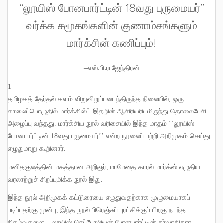
‘‘லூயிஸ் போனபார்ட்டின் 18வது புருமையர்’’
வர்க்க சமூகங்களின் குணாம்சங்களும்
மார்க்சின் கணிப்பும்!
–
.
.
எஸ்
பி
ராஜேந்திரன்
1
தமிழகத் தேர்தல் களம் விறுவிறுப்படைந்திருந்த நிலையில்
,
ஒரு
காலைப்பொழுதில் மார்க்சிஸ்ட் இதழின் ஆசிரியரிடமிருந்து தொலைபேசி
அழைப்பு வந்தது
.
மார்க்சிய நூல் வரிசையில் இந்த மாதம் ‘‘லூயிஸ்
போனபார்ட்டின்
18
வது புருமையர்’’ என்ற நூலைப் பற்றி அறிமுகம் செய்து
எழுதுமாறு கூறினார்
.
மனிதகுலத்தின் மகத்தான அறிஞர்
,
மாமேதை காரல் மார்க்ஸ் எழுதிய
வரலாற்றுச் சிறப்புமிக்க நூல் இது
.
இந்த நூல் அறிமுகக் கட்டுரையை எழுதுவதற்காக முழுமையாகப்
படிப்பதற்கு முன்பு
,
இந்த நூல் பிரெஞ்சுப் புரட்சிக்குப் பிறகு நடந்த
நிகழ்வுகளை
–
லூயிஸ் நெப்போலியன் போனபார்ட்டின் சர்வாதிகார