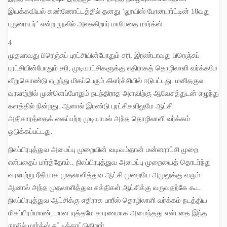
இயக்கவியல் கண்ணோட்டத்தில் தனது ‘லூயிஸ் போனபார்ட்டின்
18
வது
புருமையர்’ என்ற நூலில் அலசுகிறார் மாமேதை மார்க்ஸ்
.
4
முதலாவது பிரெஞ்சுப் புரட்சியின்போதும் சரி
,
இரண்டாவது பிரெஞ்சுப்
புரட்சியின்போதும் சரி
,
முடியாட்சிகளுக்கு எதிராகத் தொழிலாளி வர்க்கமே
வீறுகொண்டு எழுந்து மிகப்பெரும் கிளர்ச்சியில் ஈடுபட்டது
.
மனிதகுல
வரலாற்றில் முன்னெப்போதும் நடந்திராத அளவிற்கு ஆவேசத்துடன் எழுந்து
களத்தில் நின்றது
.
ஆனால் இரண்டு புரட்சிகளிலுமே ஆட்சி
அதிகாரத்தைக் கைப்பற்ற முடியாமல் அந்த தொழிலாளி வர்க்கம்
ஒடுக்கப்பட்டது
.
நிலப்பிரபுத்துவ அமைப்பு முறையின் வடிவம்தான் மன்னராட்சி முறை
என்பதைப் பார்த்தோம்
..
நிலப்பிரபுத்துவ அமைப்பு முறையைத் தொடர்ந்து
வரலாற்று ரீதியாக முதலாளித்துவ ஆட்சி முறையே அமுலுக்கு வரும்
.
ஆனால் அந்த முதலாளித்துவ சக்திகள் ஆட்சிக்கு வருவதற்கே கூட
நிலப்பிரபுத்துவ ஆட்சிக்கு எதிராக பாரீஸ் தொழிலாளி வர்க்கம் நடத்திய
மிகப்பிரம்மாண்டமான யுத்தமே காரணமாக அமைந்தது என்பதை இந்த
நூலில் மார்க்ஸ் சுட்டிக்காட்டுகிறார்
.