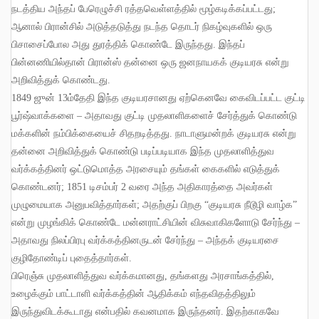
நடத்திய அந்தப் பேரெழுச்சி ரத்தவெள்ளத்தில் மூழ்கடிக்கப்பட்டது
;
ஆனால் பிரான்சில் அடுத்தடுத்து நடந்த தொடர் நிகழ்வுகளில் ஒரு
பிசாசைப்போல அது துரத்திக் கொண்டே இருந்தது
.
இந்தப்
பின்னணியில்தான் பிரான்ஸ் தன்னை ஒரு ஜனநாயகக் குடியரசு என்று
அறிவித்துக் கொண்டது
.
1849
ஜுன்
13
ம்தேதி இந்த குடியரசானது ஏற்கெனவே கைவிடப்பட்ட குட்டி
பூர்ஷ்வாக்களை
–
அதாவது குட்டி முதலாளிகளைச் சேர்த்துக் கொண்டு
மக்களின் நம்பிக்கையைச் சிதறடித்தது
.
நாடாளுமன்றக் குடியரசு என்று
தன்னை அறிவித்துக் கொண்டு படிப்படியாக இந்த முதலாளித்துவ
வர்க்கத்தினர் ஒட்டுமொத்த அரசையும் தங்கள் கைகளில் எடுத்துக்
கொண்டனர்
; 1851
டிசம்பர்
2
வரை அந்த அதிகாரத்தை அவர்கள்
முழுமையாக அனுபவித்தார்கள்
;
அதற்குப் பிறகு
“
குடியரசு நீடூழி வாழ்க
”
என்று முழங்கிக் கொண்டே மன்னராட்சியின் விசுவாகிகளோடு சேர்ந்து
–
அதாவது நிலப்பிரபு வர்க்கத்தினருடன் சேர்ந்து
–
அந்தக் குடியரசை
குழிதோண்டிப் புதைத்தார்கள்
.
பிரெஞ்சு முதலாளித்துவ வர்க்கமானது
,
தங்களது அரசாங்கத்தில்
,
உழைக்கும் பாட்டாளி வர்க்கத்தின் ஆதிக்கம் எந்தவிதத்திலும்
இருந்துவிடக்கூடாது என்பதில் கவனமாக இருந்தனர்
.
இதற்காகவே