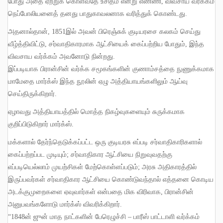
போது அதை ஏற்றுக் கொள்வதே உசிதம் என்று எண்ணி
,
விவசாய வர்க்கம்
நெப்போலியனைத் தனது பாதுகாவலனாக வரித்துக் கொண்டது
.
அதனால்தான்
, 1851
இல் அவன் பிரெஞ்சுக் குடியரசை கலகம் செய்து
வீழ்த்திவிட்டு
,
சர்வாதிகாரமாக ஆட்சியைக் கைப்பற்றிய போதும்
,
இந்த
விவசாய வர்க்கம் அவனோடு நின்றது
.
இப்படியாக பிரான்சின் வர்க்க சமூகங்களின் குணாம்சத்தை நுணுக்கமாக
மாமேதை மார்க்ஸ் இந்த நூலின் ஏழு அத்தியாயங்களிலும் ஆய்வு
செய்திருக்கிறார்
.
ஏழாவது அத்தியாயத்தில் மொத்த நிகழ்வுகளையும் சுருக்கமாக
குறிப்பிடுகிறார் மார்க்ஸ்
.
மக்களால் தேர்ந்தெடுக்கப்பட்ட ஒரு குடியரசு எப்படி சர்வாதிகாரிகளால்
கைப்பற்றப்பட முடியும்
;
சர்வாதிகார ஆட்சியை நிறுவுவதற்கு
எப்படியெல்லாம் முயற்சிகள் மேற்கொள்ளப்படும்
;
அரசு அதிகாரத்தில்
இருப்பவர்கள் சர்வாதிகார ஆட்சியை கொண்டுவந்தால் எத்தனை கொடிய
அடக்குமுறைகளை ஏவுவார்கள் என்பதை மிக விரிவாக
,
பிரான்சின்
அனுபவங்களோடு மார்க்ஸ் விவரிக்கிறார்
.
“1848
ன் ஜுன் மாத நாட்களின் பேரெழுச்சி
–
பாரீஸ் பாட்டாளி வர்க்கம்