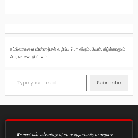
கட்டுரைகளை மின்னஞ்சல் வழியே பெற விரும்புவோர், கீழ்க்காணும்
விபரங்களை நிரப்பவும்.
Type your email…
Subscribe
We must take advantage of every opportunity to acquire