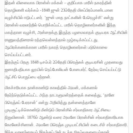
இதன் விளைவாக பிரான்ஸ் மக்கள்
–
குறிப்பாக பாரீஸ் நகரத்தின்
தொழிலாளி வர்க்கம்
-1848
ஜுன்
23
ம்தேதி மிகப்பிரம்மாண்டமான
எழுச்சியில் ஈடுபட்டனர்
. ‘
ஜுன் மாத நாட்களின் பேரெழுச்சி’ என்று
பிரான்ஸ் வரலாற்றில் பொறிக்கப்பட்ட பாரீஸ் தொழிலாளர்களின் இந்த
மகத்தான எழுச்சி
,
அன்றைக்கு இருந்த பழமைவாதக் குடியரசு ஆட்சியின்
ராணுவத்தினரால் ரத்தவெள்ளத்தால் மூழ்கடிக்கப்பட்டது
.
ஆயிரக்கணக்கான பாரீஸ் நகரத் தொழிலாளர்கள் படுகொலை
செய்யப்பட்டனர்
.
இதற்குப் பிறகு
1848
டிசம்பர்
2
ம்தேதி பிரெஞ்சுக் குடியரசின் முதலாவது
ஜனாதிபதியாக லூயிஸ் நெப்போலியன் போனபார்ட் தேர்வு செய்யப்பட்டு
ஆட்சிப் பொறுப்பை ஏற்றான்
.
மிகச்சரியாக நான்காண்டு காலத்தில் அவன்
,
மக்களால்
தேர்ந்தெடுக்கப்பட்ட அந்த நாடாளுமன்றத்தைக் கலைத்து
, ‘
நானே
பிரெஞ்சுப் பேரரசன்’ என்று அறிவித்து தன்னைத்தானே
முடிசூட்டிக்கொண்டு மீண்டும் பிரான்சில் சர்வாதிகார ஆட்சியை
நிறுவினான்
. 1870
ம் ஆண்டு வரை அவனே பிரான்சின் சர்வாதிகாரியாக
கோலோச்சினான்
.
அவனே பிரெஞ்சு முடியாட்சியின் கடைசிச் சர்வாதிகாரி
.
இந்த வரலாற்றையும் இதற்குப் பின் நடந்த நிகழ்வுகளையும்தான்