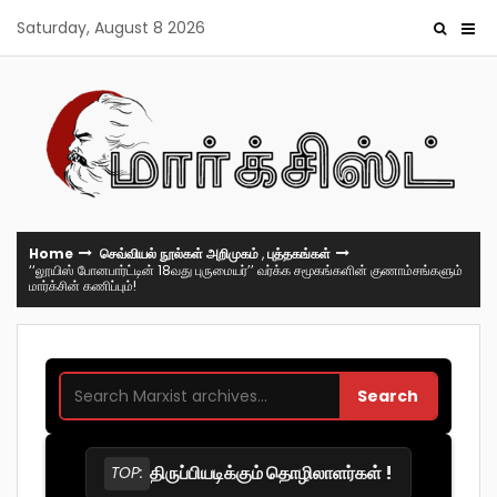
Skip
Saturday, August 8 2026
to
content
Home
செவ்வியல் நூல்கள் அறிமுகம்
,
புத்தகங்கள்
‘‘லூயிஸ் போனபார்ட்டின் 18வது புருமையர்’’ வர்க்க சமூகங்களின் குணாம்சங்களும்
மார்க்சின் கணிப்பும்!
Search
திருப்பியடிக்கும் தொழிலாளர்கள் !
TOP: