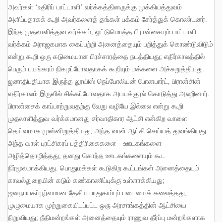
அவர்கள் ‘உதிரிப் பாட்டாளி’ வர்க்கத்தினருக்கு முக்கியத்துவம்
அளிப்பதாகக் கூறி அவர்களைத் தங்கள் பக்கம் சேர்த்துக் கொண்டனர்
.
இந்த முதலாளித்துவ வர்க்கம்
,
ஒட்டுமொத்த பிரான்சையும் பாட்டாளி
வர்க்கம் அராஜகமாக கைப்பற்றி அனைத்தையும் பறித்துக் கொண்டுவிடும்
என்று கூறி ஒரு கடுமையான பிரச்சாரத்தை நடத்தியது
;
எதிர்காலத்தில்
பெரும் பயங்கரம் நிகழப்போவதாகக் கூறியும் மக்களை அச்சுறுத்தியது
.
ஜனாதிபதியாக இருந்த லூயிஸ் நெப்போலியன் போனபார்ட்
,
பிரான்சின்
எதிர்காலம் இருளில் சிக்கப்போவதாக அபயக்குரல் கொடுத்து அலறினார்
.
பிரான்சைக் காப்பாற்றுவதற்கு வேறு வழியே இல்லை என்று கூறி
முதலாளித்துவ வர்க்கமானது சர்வாதிகார ஆட்சி என்கிற வாளை
தெய்வமாக முன்னிறுத்தியது
;
அந்த வாள் ஆட்சி செய்யத் துவங்கியது
.
அந்த வாள் புரட்சிகரப் பத்திரிகைகளை
–
ஊடகங்களை
அழித்தொழித்தது
;
தனது சொந்த ஊடகங்களையும் கூட
நிர்மூலமாக்கியது
.
பொதுமக்கள் கூடுகிற கூட்டங்கள் அனைத்தையும்
காவல்துறையின் கடும் கண்காணிப்புக்கு உள்ளாக்கியது
;
ஜனநாயகப்பூர்வமான தேசிய பாதுகாப்புப் படையைக் கலைத்தது
;
முழுமையாக முற்றுகையிடப்பட்ட ஒரு அரசாங்கத்தின் ஆட்சியை
நிறுவியது
;
நீதிமன்றங்கள் அனைத்தையும் ராணுவ தீர்ப்பு மன்றங்களாக