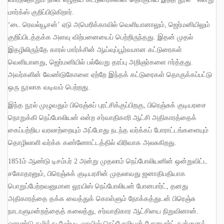
மார்க்ஸ் குறிப்பிடுகிறார்
.
‘
டை ரெவல்யூசன்’ ஏடு அமெரிக்காவில் வெளியானாலும்
,
ஜெர்மனியிலும்
குறிப்பிடத்தக்க அளவு விற்பனையைப் பெற்றிருந்தது
.
இதன் முதல்
இதழிலிருந்தே காரல் மார்க்சின் ஆய்வுப்பூர்வமான கட்டுரைகள்
வெளியானது
,
ஜெர்மனியில் பல்வேறு தரப்பு அறிஞர்களை ஈர்த்தது
.
அவர்களின் வேண்டுகோளை ஏற்றே இந்தக் கட்டுரைகள் தொகுக்கப்பட்டு
ஒரு நூலாக வடிவம் பெற்றது
.
இந்த நூல் முழுவதும் பிரெஞ்சுப் புரட்சிக்குப்பிறகு
,
பிரெஞ்சுக் குடியரசை
நொறுக்கி நெப்போலியன் என்ற சர்வாதிகாரி ஆட்சி அதிகாரத்தைக்
கைப்பற்றிய வரலாற்றையும் அப்போது நடந்த வர்க்கப் போராட்டங்களையும்
தொழிலாளி வர்க்க கண்ணோட்டத்தில் விரிவாக அலசுகிறது
.
1851
ம் ஆண்டு டிசம்பர்
2
அன்று முதலாம் நெப்போலியனின் ஒன்றுவிட்ட
சகோதரனும்
,
பிரெஞ்சுக் குடியரசின் முதலாவது ஜனாதிபதியாக
பொறுப்பேற்றவனுமான லூயிஸ் நெப்போலியன் போனபார்ட்
,
தனது
அதிகாரத்தை தக்க வைத்துக் கொள்ளும் நோக்கத்துடன் பிரெஞ்சு
நாடாளுமன்றத்தைத் கலைத்து
,
சர்வாதிகார ஆட்சியை நிறுவினான்
.
ஓராண்டு கழித்து மேற்படி லூயிஸ் நெப்போலியன் போனபார்ட் தன்னைத்