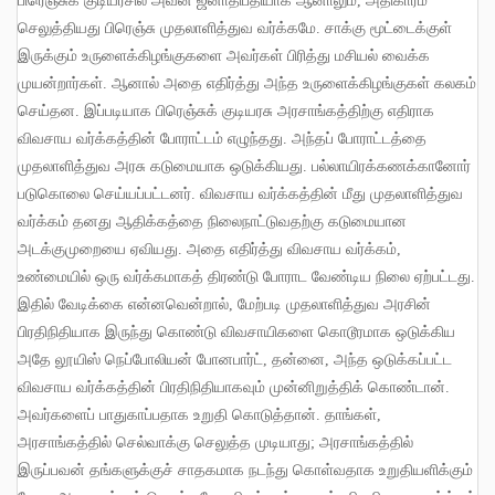
பிரெஞ்சுக் குடியரசில் அவன் ஜனாதிபதியாக ஆனாலும்
,
அதிகாரம்
செலுத்தியது பிரெஞ்சு முதலாளித்துவ வர்க்கமே
.
சாக்கு மூட்டைக்குள்
இருக்கும் உருளைக்கிழங்குகளை அவர்கள் பிரித்து மசியல் வைக்க
முயன்றார்கள்
.
ஆனால் அதை எதிர்த்து அந்த உருளைக்கிழங்குகள் கலகம்
செய்தன
.
இப்படியாக பிரெஞ்சுக் குடியரசு அரசாங்கத்திற்கு எதிராக
விவசாய வர்க்கத்தின் போராட்டம் எழுந்தது
.
அந்தப் போராட்டத்தை
முதலாளித்துவ அரசு கடுமையாக ஒடுக்கியது
.
பல்லாயிரக்கணக்கானோர்
படுகொலை செய்யப்பட்டனர்
.
விவசாய வர்க்கத்தின் மீது முதலாளித்துவ
வர்க்கம் தனது ஆதிக்கத்தை நிலைநாட்டுவதற்கு கடுமையான
அடக்குமுறையை ஏவியது
.
அதை எதிர்த்து விவசாய வர்க்கம்
,
உண்மையில் ஒரு வர்க்கமாகத் திரண்டு போராட வேண்டிய நிலை ஏற்பட்டது
.
இதில் வேடிக்கை என்னவென்றால்
,
மேற்படி முதலாளித்துவ அரசின்
பிரதிநிதியாக இருந்து கொண்டு விவசாயிகளை கொடூரமாக ஒடுக்கிய
அதே லூயிஸ் நெப்போலியன் போனபார்ட்
,
தன்னை
,
அந்த ஒடுக்கப்பட்ட
விவசாய வர்க்கத்தின் பிரதிநிதியாகவும் முன்னிறுத்திக் கொண்டான்
.
அவர்களைப் பாதுகாப்பதாக உறுதி கொடுத்தான்
.
தாங்கள்
,
அரசாங்கத்தில் செல்வாக்கு செலுத்த முடியாது
;
அரசாங்கத்தில்
இருப்பவன் தங்களுக்குச் சாதகமாக நடந்து கொள்வதாக உறுதியளிக்கும்