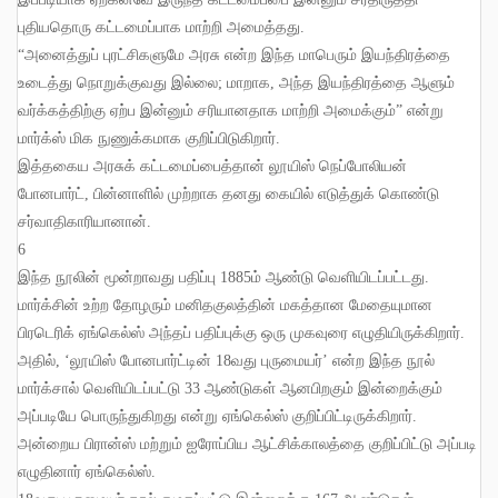
புதியதொரு கட்டமைப்பாக மாற்றி அமைத்தது
.
“
அனைத்துப் புரட்சிகளுமே அரசு என்ற இந்த மாபெரும் இயந்திரத்தை
உடைத்து நொறுக்குவது இல்லை
;
மாறாக
,
அந்த இயந்திரத்தை ஆளும்
வர்க்கத்திற்கு ஏற்ப இன்னும் சரியானதாக மாற்றி அமைக்கும்” என்று
மார்க்ஸ் மிக நுணுக்கமாக குறிப்பிடுகிறார்
.
இத்தகைய அரசுக் கட்டமைப்பைத்தான் லூயிஸ் நெப்போலியன்
போனபார்ட்
,
பின்னாளில் முற்றாக தனது கையில் எடுத்துக் கொண்டு
சர்வாதிகாரியானான்
.
6
இந்த நூலின் மூன்றாவது பதிப்பு
1885
ம் ஆண்டு வெளியிடப்பட்டது
.
மார்க்சின் உற்ற தோழரும் மனிதகுலத்தின் மகத்தான மேதையுமான
பிரடெரிக் ஏங்கெல்ஸ் அந்தப் பதிப்புக்கு ஒரு முகவுரை எழுதியிருக்கிறார்
.
அதில்
, ‘
லூயிஸ் போனபார்ட்டின்
18
வது புருமையர்’ என்ற இந்த நூல்
மார்க்சால் வெளியிடப்பட்டு
33
ஆண்டுகள் ஆனபிறகும் இன்றைக்கும்
அப்படியே பொருந்துகிறது என்று ஏங்கெல்ஸ் குறிப்பிட்டிருக்கிறார்
.
அன்றைய பிரான்ஸ் மற்றும் ஐரோப்பிய ஆட்சிக்காலத்தை குறிப்பிட்டு அப்படி
எழுதினார் ஏங்கெல்ஸ்
.