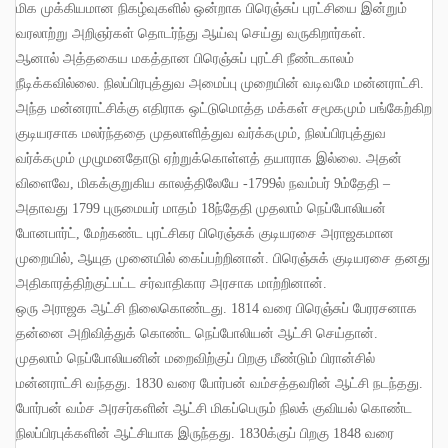
மிக முக்கியமான நிகழ்வுகளில் ஒன்றாக பிரெஞ்சுப் புரட்சியை இன்றும்
வரலாற்று அறிஞர்கள் தொடர்ந்து ஆய்வு செய்து வருகிறார்கள்
.
ஆனால் அத்தகைய மகத்தான பிரெஞ்சுப் புரட்சி நீண்டகாலம்
நீடிக்கவில்லை
.
நிலப்பிரபுத்துவ அமைப்பு முறையின் வடிவமே மன்னராட்சி
.
அந்த மன்னராட்சிக்கு எதிராக ஒட்டுமொத்த மக்கள் சமூகமும் பங்கேற்கிற
குடியரசாக மலர்ந்ததை முதலாளித்துவ வர்க்கமும்
,
நிலப்பிரபுத்துவ
வர்க்கமும் முழுமனதோடு ஏற்றுக்கொள்ளத் தயாராக இல்லை
.
அதன்
விளைவே
,
மிகக்குறுகிய காலத்திலேயே
-1799
ல் நவம்பர்
9
ம்தேதி
–
அதாவது
1799
புருமையர் மாதம்
18
ந்தேதி முதலாம் நெப்போலியன்
போனபார்ட்
,
மேற்கண்ட புரட்சிகர பிரெஞ்சுக் குடியரசை அராஜகமான
முறையில்
,
ஆயுத முனையில் கைப்பற்றினான்
.
பிரெஞ்சுக் குடியரசை தனது
அதிகாரத்திற்குட்பட்ட சர்வாதிகார அரசாக மாற்றினான்
.
ஒரு அராஜக ஆட்சி நிலைகொண்டது
. 1814
வரை பிரெஞ்சுப் பேரரசனாக
தன்னை அறிவித்துக் கொண்ட நெப்போலியன் ஆட்சி செய்தான்
.
முதலாம் நெப்போலியனின் மறைவிற்குப் பிறகு மீண்டும் பிரான்சில்
மன்னராட்சி வந்தது
. 1830
வரை போர்பன் வம்சத்தவரின் ஆட்சி நடந்தது
.
போர்பன் வம்ச அரசர்களின் ஆட்சி மிகப்பெரும் நிலக் குவியல் கொண்ட
நிலப்பிரபுக்களின் ஆட்சியாக இருந்தது
. 1830
க்குப் பிறகு
1848
வரை