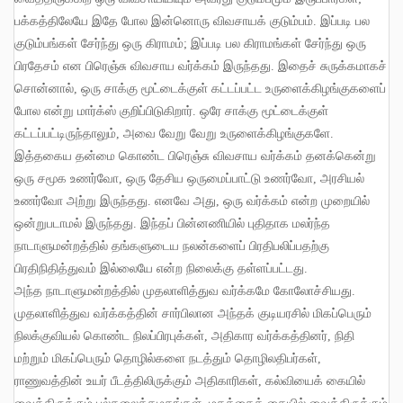
பக்கத்திலேயே இதே போல இன்னொரு விவசாயக் குடும்பம்
.
இப்படி பல
குடும்பங்கள் சேர்ந்து ஒரு கிராமம்
;
இப்படி பல கிராமங்கள் சேர்ந்து ஒரு
பிரதேசம் என பிரெஞ்சு விவசாய வர்க்கம் இருந்தது
.
இதைச் சுருக்கமாகச்
சொன்னால்
,
ஒரு சாக்கு மூட்டைக்குள் கட்டப்பட்ட உருளைக்கிழங்குகளைப்
போல என்று மார்க்ஸ் குறிப்பிடுகிறார்
.
ஒரே சாக்கு மூட்டைக்குள்
கட்டப்பட்டிருந்தாலும்
,
அவை வேறு வேறு உருளைக்கிழங்குகளே
.
இத்தகைய தன்மை கொண்ட பிரெஞ்சு விவசாய வர்க்கம் தனக்கென்று
ஒரு சமூக உணர்வோ
,
ஒரு தேசிய ஒருமைப்பாட்டு உணர்வோ
,
அரசியல்
உணர்வோ அற்று இருந்தது
.
எனவே அது
,
ஒரு வர்க்கம் என்ற முறையில்
ஒன்றுபடாமல் இருந்தது
.
இந்தப் பின்னணியில் புதிதாக மலர்ந்த
நாடாளுமன்றத்தில் தங்களுடைய நலன்களைப் பிரதிபலிப்பதற்கு
பிரதிநிதித்துவம் இல்லையே என்ற நிலைக்கு தள்ளப்பட்டது
.
அந்த நாடாளுமன்றத்தில் முதலாளித்துவ வர்க்கமே கோலோச்சியது
.
முதலாளித்துவ வர்க்கத்தின் சார்பிலான அந்தக் குடியரசில் மிகப்பெரும்
நிலக்குவியல் கொண்ட நிலப்பிரபுக்கள்
,
அதிகார வர்க்கத்தினர்
,
நிதி
மற்றும் மிகப்பெரும் தொழில்களை நடத்தும் தொழிலதிபர்கள்
,
ராணுவத்தின் உயர் பீடத்திலிருக்கும் அதிகாரிகள்
,
கல்வியைக் கையில்