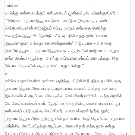
மார்க்ஸ்
.
அடுத்து என்ன நடக்கும் என்பதையும் முன்கூட்டியே விளக்குகிறார்
:
“
பிரெஞ்சு முதலாளித்துவம் நீண்ட பல ஆண்டுகளுக்கு முன்பே
நெப்போலியனின் சாம்ரஜ்யம் எப்படி மாறும் என்பதை தெரிந்து
வைத்திருந்தது
. 50
ஆண்டுகளில் ஒட்டுமொத்த ஐரோப்பாவும்
குடியரசாகுமா அல்லது கொசாக்குகளின் ராஜ்யமாக
–
அதாவது
நிலப்பிரபுத்துவ
–
முதலாளித்துவ வர்க்கத்தினரின் ராஜ்யமாக மாறுமா
என்ற கேள்வி எழுந்தது
.
அதற்கு அப்போதே தீர்வும் கிடைத்தது
.
இது
`
கொசாக்குகளின் குடியரசாக
‘
மாறும் என்று
.”
5
வர்க்க சமூகங்களின் தன்மை குறித்து மட்டுமின்றி இந்த நூலில்
,
ஒரு
முதலாளித்துவ அரசு எப்படி முழுமையாக வடிவம் பெற்றது என்பதை
இயக்கவியல் அடிப்படையில் ஆய்வு செய்கிறார் மார்க்ஸ்
.
அந்த அரசில்
கோலோச்சுபவர்கள் யார்
,
ஆளும் வர்க்கத்தின் தன்மை எப்படிப்பட்டது
என்பதைப் பற்றி ஆய்வு செய்கிறார்
.
அதனால்தான் இந்த நூல்
,
முதலாளித்துவ அரசு குறித்து பின் நாட்களில் மிகத் தெளிவாக உருவான
மார்க்சிய கோட்பாட்டிற்கு அடிப்படை அமைத்துத் தந்த நூல் என்று
போற்றப்படுகிறது
.
அது மட்டுமின்றி
,
சர்வாதிகாரமும்
,
அதைத் தொடர்ந்து