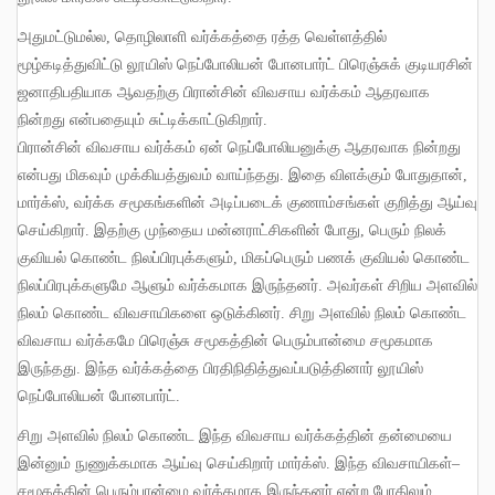
அதுமட்டுமல்ல
,
தொழிலாளி வர்க்கத்தை ரத்த வெள்ளத்தில்
மூழ்கடித்துவிட்டு லூயிஸ் நெப்போலியன் போனபார்ட் பிரெஞ்சுக் குடியரசின்
ஜனாதிபதியாக ஆவதற்கு பிரான்சின் விவசாய வர்க்கம் ஆதரவாக
நின்றது என்பதையும் சுட்டிக்காட்டுகிறார்
.
பிரான்சின் விவசாய வர்க்கம் ஏன் நெப்போலியனுக்கு ஆதரவாக நின்றது
என்பது மிகவும் முக்கியத்துவம் வாய்ந்தது
.
இதை விளக்கும் போதுதான்
,
மார்க்ஸ்
,
வர்க்க சமூகங்களின் அடிப்படைக் குணாம்சங்கள் குறித்து ஆய்வு
செய்கிறார்
.
இதற்கு முந்தைய மன்னராட்சிகளின் போது
,
பெரும் நிலக்
குவியல் கொண்ட நிலப்பிரபுக்களும்
,
மிகப்பெரும் பணக் குவியல் கொண்ட
நிலப்பிரபுக்களுமே ஆளும் வர்க்கமாக இருந்தனர்
.
அவர்கள் சிறிய அளவில்
நிலம் கொண்ட விவசாயிகளை ஒடுக்கினர்
.
சிறு அளவில் நிலம் கொண்ட
விவசாய வர்க்கமே பிரெஞ்சு சமூகத்தின் பெரும்பான்மை சமூகமாக
இருந்தது
.
இந்த வர்க்கத்தை பிரதிநிதித்துவப்படுத்தினார் லூயிஸ்
நெப்போலியன் போனபார்ட்
.
சிறு அளவில் நிலம் கொண்ட இந்த விவசாய வர்க்கத்தின் தன்மையை
இன்னும் நுணுக்கமாக ஆய்வு செய்கிறார் மார்க்ஸ்
.
இந்த விவசாயிகள்
–
சமூகத்தின் பெரும்பான்மை வர்க்கமாக இருந்தனர் என்ற போதிலும்
,