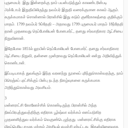
புருமையர்
.
இது இன்றைக்கு நாம் பயன்படுத்தும் காலண்டரின்படி
அக்டோபர் இறுதியிலிருந்து நவம்பர் இறுதி வரைக்குமான காலம் ஆகும்
.
சுருக்கமாகச் சொன்னால் பிரான்சில் இது கடும் குளிர்காலத்தை குறிக்கும்
மாதம்
. 1799
நவம்பர்
9
ம்தேதி
–
அதாவது
1799
புருமையர் மாதம்
18
ந்தேதி
தான் முதலாவது நெப்போலியன் போனபார்ட்
,
தனது சர்வாதிகார ஆட்சியை
நிறுவினான்
.
இதேபோல
1851
ல் லூயிஸ் நெப்போலியன் போனபார்ட் தனது சர்வாதிகார
ஆட்சியை நிறுவி
,
தன்னை மூன்றாவது நெப்போலியன் என்று அறிவித்துக்
கொண்டான்
.
இப்படியாகத் துவங்கும் இந்த வரலாற்று நூலைப் புரிந்துகொள்வதற்கு
,
நாம்
பிரெஞ்சுப் புரட்சிக்குப் பின்பு நடந்த நிகழ்வுகளை சுருக்கமாக
அறிந்துகொள்வது அவசியம்
.
3
மன்னராட்சி கோலோச்சிக் கொண்டிருந்த பிரான்சில் அந்த
நிலப்பிரபுத்துவத்திற்கு எதிராக பூர்ஷ்வா வர்க்கம் எனப்படுகிற
முதலாளித்துவ வர்க்கம் வெகுண்டெழுந்தது
.
மன்னராட்சிக்கு எதிராக
மிகப்பெரிய சமூக மற்றும் அரசியல் எழுச்சி ஏற்பட்டது
.
இதன்விளைவாக