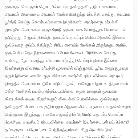
ஒருவருக்கொருவர் தொடர்பில்லாமல்
,
தனித்தனி குடும்பங்களாக
,
அவரவர் தேவையை அவரவர் நிலங்களிலிருந்து உற்பத்தி செய்து
,
சுயமாக
பூர்த்தி செய்து கொள்பவர்களாக இருந்தனர்
.
அவர்களது உற்பத்தி
முறையே அவர்களை ஒருவரோடு ஒருவர் கை கோர்த்துக் கொள்ளாமல்
தடுத்தது
.
அதுமட்டுமின்றி
,
தகவல் தொடர்பும் பெரிய அளவில் இல்லை
.
ஒவ்வொரு குடும்பத்திற்கும் சிறிய அளவில் நிலங்கள் இருந்தது
.
அதில்
,
ஒரு பெரிய தொழிற்சாலையைப் போல வேலைப் பிரிவினை செய்து
,
கூலிக்கு ஆள் வைத்து
,
விவசாய உற்பத்தி செய்யும் நிலை இல்லை
.
இவர்களது விவசாய உற்பத்தி முறையில் விஞ்ஞானப் பூர்வ அணுகுமுறை
ஏதும் இல்லை
.
எனவே ஒரு வீச்சான வளர்ச்சி ஏற்படவில்லை
.
அவரவர்
நிலத்தில் அவரவர் மட்டுமே பாடுபட்டதால்
,
பல்வேறு விதமான திறமைகள்
அந்த நிலத்தில் பயன்படுத்தப்படவில்லை
.
சமூக உறவுகள் மூலமாக
கிடைக்கக் கூடிய திறன்களும் கிடைக்கப்பெறவில்லை
.
ஒவ்வொரு
தனித்தனி விவசாயக் குடும்பமும் அதனளவில் முழுமையாக தன்னிறைவு
பெற்றதாக இருந்தது
.
எனவே சமூகத்தில் பிறரோடு தொடர்பு கொள்ள
வேண்டிய அவசியம் ஏற்படவில்லை
.
அவர்கள் இயற்கையுடன் மட்டும்தான்
தங்களுடைய தொடர்பை பெற்றிருந்தார்கள்
.
சிறு அளவில் நிலம்
வைத்திருக்கிற ஒரு விவசாயியியும் அவரது குடும்பமும் இருப்பார்கள்
;