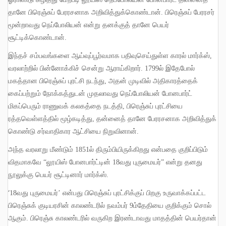
தானே பிரெஞ்சுப் பேரரசனாக அறிவித்துக்கொண்டான்
.
பிரெஞ்சுப் பேரரசர்
மூன்றாவது நெப்போலியன் என்று தனக்குத் தானே பெயர்
சூட்டிக்கொண்டான்
.
இந்தச் சம்பவங்களை ஆய்வுப்பூர்வமாக பதிவுசெய்துள்ள காரல் மார்க்ஸ்
,
வரலாற்றில் பின்னோக்கிச் சென்று ஆராய்கிறார்
. 1799
ல் இதேபோல்
மகத்தான பிரெஞ்சுப் புரட்சி நடந்து
,
அதன் முடிவில் அதிகாரத்தைக்
கைப்பற்றும் நோக்கத்துடன் முதலாவது நெப்போலியன் போனபார்ட்
மிகப்பெரும் ராணுவக் கலகத்தை நடத்தி
,
பிரெஞ்சுப் புரட்சியை
ரத்தவெள்ளத்தில் மூழ்கடித்து
,
தன்னைத் தானே பேரரசனாக அறிவித்துக்
கொண்டு சர்வாதிகார ஆட்சியை நிறுவினான்
.
அந்த வரலாறு மீண்டும்
1851
ல் திரும்பியிருக்கிறது என்பதை குறிப்பிடும்
விதமாகவே
“
லூயிஸ் போனபார்ட்டின்
18
வது புருமையர்
”
என்று தனது
நூலுக்கு பெயர் சூட்டினார் மார்க்ஸ்
.
‘
18
வது புருமையர்’ என்பது பிரெஞ்சுப் புரட்சிக்குப் பிறகு உருவாக்கப்பட்ட
பிரெஞ்சுக் குடியரசின் காலண்டரில் நவம்பர்
9
ம்தேதியை குறிக்கும் சொல்
ஆகும்
.
பிரெஞ்சு காலண்டரில் வருகிற இரண்டாவது மாதத்தின் பெயர்தான்