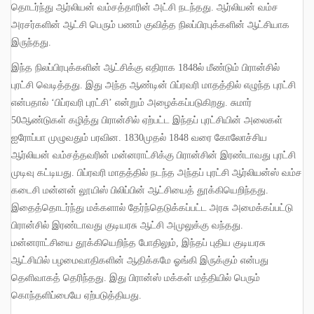
தொடர்ந்து ஆர்லியன் வம்சத்தாரின் அட்சி நடந்தது
.
ஆர்லியன் வம்ச
அரசர்களின் ஆட்சி பெரும் பணம் குவித்த நிலப்பிரபுக்களின் ஆட்சியாக
இருந்தது
.
இந்த நிலப்பிரபுக்களின் ஆட்சிக்கு எதிராக
1848
ல் மீண்டும் பிரான்சில்
புரட்சி வெடித்தது
.
இது அந்த ஆண்டின் பிப்ரவரி மாதத்தில் எழுந்த புரட்சி
என்பதால் ‘பிப்ரவரி புரட்சி’ என்றும் அழைக்கப்படுகிறது
.
சுமார்
50
ஆண்டுகள் கழித்து பிரான்சில் ஏற்பட்ட இந்தப் புரட்சியின் அலைகள்
ஐரோப்பா முழுவதும் பரவின
. 1830
முதல்
1848
வரை கோலோச்சிய
ஆர்லியன் வம்சத்தவரின் மன்னராட்சிக்கு பிரான்சின் இரண்டாவது புரட்சி
முடிவு கட்டியது
.
பிப்ரவரி மாதத்தில் நடந்த அந்தப் புரட்சி ஆர்லியன்ஸ் வம்ச
கடைசி மன்னன் லூயிஸ் பிலிப்பின் ஆட்சியைத் தூக்கியெறிந்தது
.
இதைத்தொடர்ந்து மக்களால் தேர்ந்தெடுக்கப்பட்ட அரசு அமைக்கப்பட்டு
பிரான்சில் இரண்டாவது குடியரசு ஆட்சி அமுலுக்கு வந்தது
.
மன்னராட்சியை தூக்கியெறிந்த போதிலும்
,
இந்தப் புதிய குடியரசு
ஆட்சியில் பழமைவாதிகளின் ஆதிக்கமே ஓங்கி இருக்கும் என்பது
தெளிவாகத் தெரிந்தது
.
இது பிரான்ஸ் மக்கள் மத்தியில் பெரும்
கொந்தளிப்பையே ஏற்படுத்தியது
.