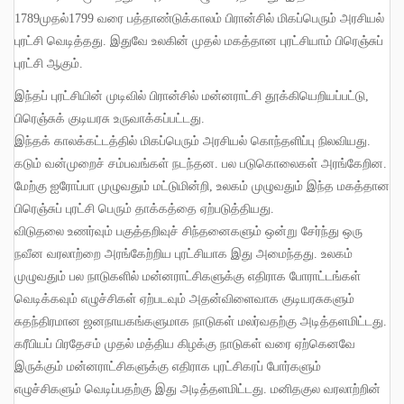
1789
முதல்
1799
வரை பத்தாண்டுக்காலம் பிரான்சில் மிகப்பெரும் அரசியல்
புரட்சி வெடித்தது
.
இதுவே உலகின் முதல் மகத்தான புரட்சியாம் பிரெஞ்சுப்
புரட்சி ஆகும்
.
இந்தப் புரட்சியின் முடிவில் பிரான்சில் மன்னராட்சி தூக்கியெறியப்பட்டு
,
பிரெஞ்சுக் குடியரசு உருவாக்கப்பட்டது
.
இந்தக் காலக்கட்டத்தில் மிகப்பெரும் அரசியல் கொந்தளிப்பு நிலவியது
.
கடும் வன்முறைச் சம்பவங்கள் நடந்தன
.
பல படுகொலைகள் அரங்கேறின
.
மேற்கு ஐரோப்பா முழுவதும் மட்டுமின்றி
,
உலகம் முழுவதும் இந்த மகத்தான
பிரெஞ்சுப் புரட்சி பெரும் தாக்கத்தை ஏற்படுத்தியது
.
விடுதலை உணர்வும் பகுத்தறிவுச் சிந்தனைகளும் ஒன்று சேர்ந்து ஒரு
நவீன வரலாற்றை அரங்கேற்றிய புரட்சியாக இது அமைந்தது
.
உலகம்
முழுவதும் பல நாடுகளில் மன்னராட்சிகளுக்கு எதிராக போராட்டங்கள்
வெடிக்கவும் எழுச்சிகள் ஏற்படவும் அதன்விளைவாக குடியரசுகளும்
சுதந்திரமான ஜனநாயகங்களுமாக நாடுகள் மலர்வதற்கு அடித்தளமிட்டது
.
கரீபியப் பிரதேசம் முதல் மத்திய கிழக்கு நாடுகள் வரை ஏற்கெனவே
இருக்கும் மன்னராட்சிகளுக்கு எதிராக புரட்சிகரப் போர்களும்
எழுச்சிகளும் வெடிப்பதற்கு இது அடித்தளமிட்டது
.
மனிதகுல வரலாற்றின்