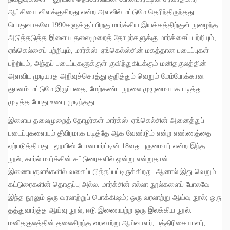
ஆட்சியை விளக்குகிறது என்ற அளவில் மட்டுமே தெரிந்திருந்தது
.
பொதுவாகவே
1990
களுக்குப் பிறகு மார்க்சிய இயக்கத்திற்குள் நுழைந்த
அடுத்தடுத்த இளைய தலைமுறைத் தோழர்களுக்கு மார்க்சைப் பற்றியும்
,
ஏங்கெல்சைப் பற்றியும்
,
மார்க்ஸ்
–
ஏங்கெல்ஸ்சின் மகத்தான படைப்புகள்
பற்றியும்
,
அந்தப் படைப்புகளுக்குள் குவிந்துகிடக்கும் மனிதகுலத்தின்
அளவிட முடியாத அறிவுச்சொத்து குறித்தும் வெறும் மேம்போக்கான
ஞானம் மட்டுமே இருப்பதை
,
மேற்கண்ட நூலை முழுமையாக படித்து
முடித்த போது உணர முடிந்தது
.
இளைய தலைமுறைத் தோழர்கள் மார்க்ஸ்
–
ஏங்கெல்சின் அனைத்துப்
படைப்புகளையும் தீவிரமாக படித்தே ஆக வேண்டும் என்ற எண்ணத்தை
ஏற்படுத்தியது
.
லூயிஸ் போனபார்ட்டின்
18
வது புருமையர் என்ற இந்த
நூல்
,
கார்ல் மார்க்சின் கட்டுரைகளில் ஒன்று என்றுதான்
இணையதளங்களில் வகைப்படுத்தப்பட்டிருக்கிறது
.
ஆனால் இது வெறும்
கட்டுரைகளின் தொகுப்பு அல்ல
.
மார்க்சின் எல்லா நூல்களைப் போலவே
இந்த நூலும் ஒரு வரலாற்றுப் பொக்கிஷம்
;
ஒரு வரலாற்று ஆய்வு நூல்
;
ஒரு
தத்துவார்த்த ஆய்வு நூல்
;
ஈடு இணையற்ற ஒரு இலக்கிய நூல்
.
மனிதகுலத்தின் தலைசிறந்த வரலாற்று ஆய்வாளர்
,
பத்திரிகையாளர்
,