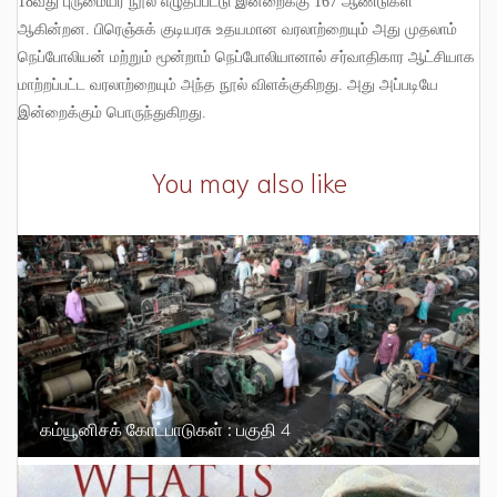
18
வது புருமையர் நூல் எழுதப்பட்டு இன்றைக்கு
167
ஆண்டுகள்
ஆகின்றன
.
பிரெஞ்சுக் குடியரசு உதயமான வரலாற்றையும் அது முதலாம்
நெப்போலியன் மற்றும் மூன்றாம் நெப்போலியானால் சர்வாதிகார ஆட்சியாக
மாற்றப்பட்ட வரலாற்றையும் அந்த நூல் விளக்குகிறது
.
அது அப்படியே
இன்றைக்கும் பொருந்துகிறது
.
You may also like
கம்யூனிசக் கோட்பாடுகள் : பகுதி 4