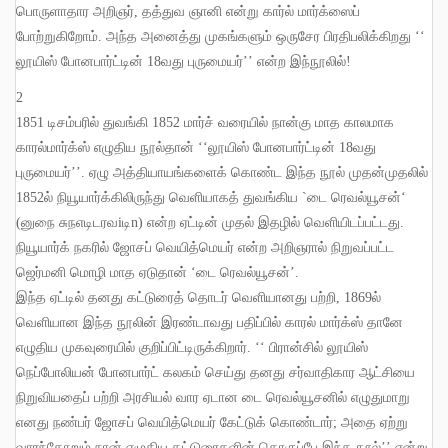
பொருளாதார அறிஞர்
,
தத்துவ ஞானி என்று கார்ல் மார்க்ஸைப்
போற்றுகிறோம்
.
அந்த அனைத்து முகங்களும் ஒருசேர பிரதிபலிக்கிறது ‘‘
லூயிஸ் போனபார்ட்டின்
18
வது புருமையர்’’ என்ற இந்நூலில்
!
2
1851
டிசம்பரில் துவங்கி
1852
மார்ச் வரையில் நான்கு மாத காலமாக
காரல்மார்க்ஸ் எழுதிய நூல்தான் ‘‘லூயிஸ் போனபார்ட்டின்
18
வது
புருமையர்’’
.
ஏழு அத்தியாயங்களைக் கொண்ட இந்த நூல் முதன்முதலில்
1852
ல் நியூயார்க்கிலிருந்து வெளியாகத் துவங்கிய
`
டை ரெவல்யூசன்
‘
(
னுநை சுநஎடிடரவ
i
டி
n)
என்ற ஏட்டின் முதல் இதழில் வெளியிடப்பட்டது
.
நியூயார்க் நகரில் ஜோசப் வெயித்மெயர் என்ற அறிஞரால் நிறுவப்பட்ட
ஜெர்மனி மொழி மாத ஏடுதான் ‘டை ரெவல்யூசன்’
.
இந்த ஏட்டில் தனது கட்டுரைத் தொடர் வெளியானது பற்றி
, 1869
ல்
வெளியான இந்த நூலின் இரண்டாவது பதிப்பில் காரல் மார்க்ஸ் தானே
எழுதிய முகவுரையில் குறிப்பிட்டிருக்கிறார்
. ‘‘
பிரான்சில் லூயிஸ்
நெப்போலியன் போனபார்ட் கலகம் செய்து தனது சர்வாதிகார ஆட்சியை
நிறுவியதைப் பற்றி அரசியல் வார ஏடான டை ரெவல்யூசனில் எழுதுமாறு
எனது நண்பர் ஜோசப் வெயித்மெயர் கேட்டுக் கொண்டார்
;
அதை ஏற்று
வாரந்தோறும் நான் எழுதிய கட்டுரைகளின் தொகுப்பே இந்த நூல்’’ என்று