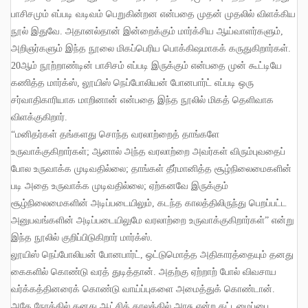
பாசிசமும் எப்படி வடிவம் பெறுகின்றன என்பதை முதன் முதலில் விளக்கிய
நூல் இதுவே
.
அதானல்தான் இன்றைக்கும் மார்க்சிய ஆய்வாளர்களும்
,
அறிஞர்களும் இந்த நூலை மிகப்பெரிய பொக்கிஷமாகக் கருதுகிறார்கள்
.
20
ஆம் நூற்றாண்டின் பாசிசம் எப்படி இருக்கும் என்பதை முன் கூட்டியே
கணித்த மார்க்ஸ்
,
லூயிஸ் நெப்போலியன் போனபார்ட் எப்படி ஒரு
சர்வாதிகாரியாக மாறினான் என்பதை இந்த நூலில் மிகத் தெளிவாக
விளக்குகிறார்
.
“
மனிதர்கள் தங்களது சொந்த வரலாற்றைத் தாங்களே
உருவாக்குகிறார்கள்
;
ஆனால் அந்த வரலாற்றை அவர்கள் விரும்புவதைப்
போல உருவாக்க முடிவதில்லை
;
தாங்கள் தீர்மானித்த சூழ்நிலைமைகளின்
படி அதை உருவாக்க முடிவதில்லை
;
ஏற்கனவே இருக்கும்
சூழ்நிலைமைகளின் அடிப்படையிலும்
,
கடந்த காலத்திலிருந்து பெறப்பட்ட
அனுபவங்களின் அடிப்படையிலுமே வரலாற்றை உருவாக்குகிறார்கள்” என்று
இந்த நூலில் குறிப்பிடுகிறார் மார்க்ஸ்
.
லூயிஸ் நெப்போலியன் போனபார்ட்
,
ஒட்டுமொத்த அதிகாரத்தையும் தனது
கைகளில் கொண்டு வரத் துடித்தான்
.
அதற்கு ஏற்றாற் போல் விவசாய
வர்க்கத்தினரைக் கொண்டு வாய்ப்புகளை அமைத்துக் கொண்டான்
.
அதே நேரத்தில் தனது ஆட்சிக் காலத்தில் அரசு என்ற கட்டமைப்பை