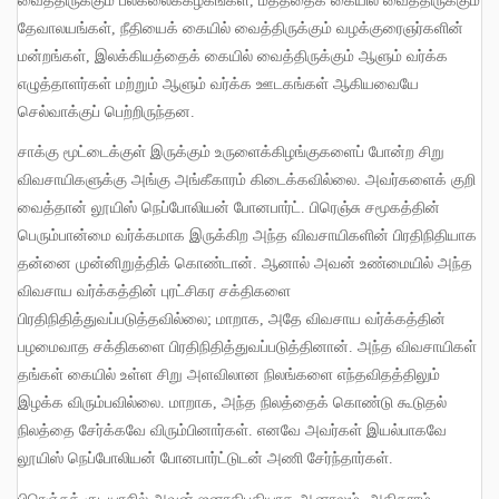
வைத்திருக்கும் பல்கலைக்கழகங்கள்
,
மதத்தைக் கையில் வைத்திருக்கும்
தேவாலயங்கள்
,
நீதியைக் கையில் வைத்திருக்கும் வழக்குரைஞர்களின்
மன்றங்கள்
,
இலக்கியத்தைக் கையில் வைத்திருக்கும் ஆளும் வர்க்க
எழுத்தாளர்கள் மற்றும் ஆளும் வர்க்க ஊடகங்கள் ஆகியவையே
செல்வாக்குப் பெற்றிருந்தன
.
சாக்கு மூட்டைக்குள் இருக்கும் உருளைக்கிழங்குகளைப் போன்ற சிறு
விவசாயிகளுக்கு அங்கு அங்கீகாரம் கிடைக்கவில்லை
.
அவர்களைக் குறி
வைத்தான் லூயிஸ் நெப்போலியன் போனபார்ட்
.
பிரெஞ்சு சமூகத்தின்
பெரும்பான்மை வர்க்கமாக இருக்கிற அந்த விவசாயிகளின் பிரதிநிதியாக
தன்னை முன்னிறுத்திக் கொண்டான்
.
ஆனால் அவன் உண்மையில் அந்த
விவசாய வர்க்கத்தின் புரட்சிகர சக்திகளை
பிரதிநிதித்துவப்படுத்தவில்லை
;
மாறாக
,
அதே விவசாய வர்க்கத்தின்
பழமைவாத சக்திகளை பிரதிநிதித்துவப்படுத்தினான்
.
அந்த விவசாயிகள்
தங்கள் கையில் உள்ள சிறு அளவிலான நிலங்களை எந்தவிதத்திலும்
இழக்க விரும்பவில்லை
.
மாறாக
,
அந்த நிலத்தைக் கொண்டு கூடுதல்
நிலத்தை சேர்க்கவே விரும்பினார்கள்
.
எனவே அவர்கள் இயல்பாகவே
லூயிஸ் நெப்போலியன் போனபார்ட்டுடன் அணி சேர்ந்தார்கள்
.