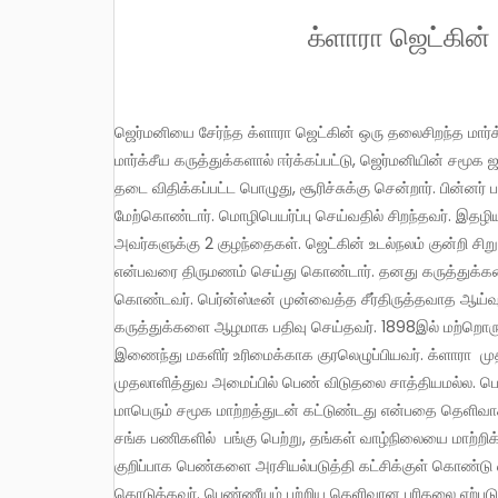
க்ளாரா ஜெட்கின் 
ஜெர்மனியை சேர்ந்த க்ளாரா ஜெட்கின் ஒரு தலைசிறந்த மார்க்சீயவாதி. பெண்ணுரிமை போராளி. கல்லூரியில் படிக்கும் பொழுதே,
மார்க்சீய கருத்துக்களால் ஈர்க்கப்பட்டு, ஜெர்மனியின் சமூக 
தடை விதிக்கப்பட்ட பொழுது, சூரிச்சுக்கு சென்றார். பின
மேற்கொண்டார். மொழிபெயர்ப்பு செய்வதில் சிறந்தவர். இதழிய
அவர்களுக்கு 2 குழந்தைகள். ஜெட்கின் உடல்நலம் குன்றி சிற
என்பவரை திருமணம் செய்து கொண்டார். தனது கருத்துக்கள
கொண்டவர். பெர்ன்ஸ்டீன் முன்வைத்த சீர்திருத்தவாத ஆய்வ
கருத்துக்களை ஆழமாக பதிவு செய்தவர். 1898இல் மற்றொரு
இணைந்து மகளிர் உரிமைக்காக குரலெழுப்பியவர். க்ளாரா ம
முதலாளித்துவ அமைப்பில் பெண் விடுதலை சாத்தியமல்ல. 
மாபெரும் சமூக மாற்றத்துடன் கட்டுண்டது என்பதை தெளிவாக 
சங்க பணிகளில் பங்கு பெற்று, தங்கள் வாழ்நிலையை மாற்றி
குறிப்பாக பெண்களை அரசியல்படுத்தி கட்சிக்குள் கொண்டு
கொடுத்தவர். பெண்ணீயம் பற்றிய தெளிவான புரிதலை ஏற்படுத