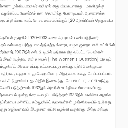
ல், க்ளாரா முக்கியமானவர் என்றால் அது மிகையாகாது. மகளிருக்கு
ள் வழங்கப்பட வேண்டும் என தொடர்ந்து போராடியவர். ஆணாதிக்க
ை பற்றி க்ளாராவும், ரோசா லக்சம்பர்க்கும் [20 ஆண்டுகள் நெருங்கிய
தம் என்பதை புரிந்து வைத்திருந்த க்ளாரா, சமூக ஜனநாயகக் கட்சியின்
ினார். 1907இல் எஸ். பி. டியில் புதிதாக நிறுவப்பட்ட “பெண்கள்
் இவர் நடத்திய நேர் காணல் [The Women’s Question] மிகவும்
கம்யூனிஸ்ட் அரசை எப்படி கட்டமைப்பது என்பது பற்றி லெனினுடன்
ு எதிராக , வலுவாக குரலெழுப்பினார். அதற்காக கைது செய்யப்பட்டார்.
ை கட்சி நிறுவப்பட்டது. அதில் இணைந்து செயல்பட்டார். கட்சி எடுத்த
ை வெளிப்படுத்தினார். 1932இல் அவரின் உடல்நிலை மோசமாகியது.
ளர்களையும் ஒன்று சேர அழைப்பு விடுத்தார்.1933இல் மாஸ்கோ அருகே
ப்ஸ்காயா உள்ளிட்ட கம்யூனிஸ்ட் தலைவர்கள் முன்னிலையில் நடந்தது.
ருது ஜெர்மனியின் இடதுசாரி கட்சி வழங்கி வருகிறது. இந்த அற்புத