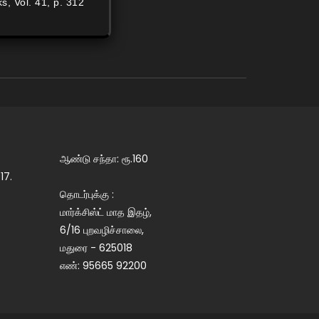
ks, Vol. 41, p. 312
ஆண்டு சந்தா: ரூ.160
17.
தொடர்புக்கு :
மார்க்சிஸ்ட் மாத இதழ்,
6/16 புறவழிச்சாலை,
மதுரை - 625018
எண்: 95665 92200