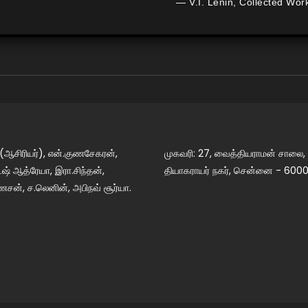
— V.I. Lenin, Collected Wor
 (ஆசிரியர்), என்.குணசேகரன்,
முகவரி: 27, வைத்தியராமன் சாலை,
் ஆத்ரேயா, இரா.சிந்தன்,
தியாகராயர் நகர், சென்னை - 6000
ேசன், ச.லெனின், அபிநவ் சூர்யா.