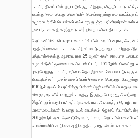
மகளிர் தினம் பின்பற்றப்படுகிறது. அதற்கு வித்திட்டவர்களி
வாக்குரிமை, பொது வெளியில், பெண்களுக்கு சம வாய்ப்புக
சமுதாயத்தில் பெண்கள் எவ்வாறு நடத்தப்படுகிறார்கள் என்பத
நண்பர்களாக திகழ்ந்தவர்கள்] நிறைய விவாதிப்பார்கள்.
ஜெர்மனியின் பொதுவுடமை கட்சியின் உறுப்பினராக, அதன் அரசியல் குழுவில் 1920-1933 வரை அயராமல் பணியாற்றினார்.
பத்திரிக்கைகள் மக்களை அரசியல்படுத்த உதவும் சிறந்த ஆயு
பத்திரிக்கைக்கு ஆசிரியராக 25 ஆண்டுகள் சிறப்பாக பணியாற்ற
கழகத்தின்” தலைவராக செயல்பட்டார். 1920இல் லெனினுடன
புகழ்பெற்றது. மகளிர் உரிமை, தொழிற்சங்க செயல்பாடு, ஒரு 
விவாதித்தார். முதல் உலகப் போர் வெடித்த பொழுது, போருக்க
1919இல் நவம்பர் புரட்சிக்கு பின்னர் ஜெர்மனியில் பொதுவுடம
சில முடிவுகளில் மாற்றுக் கருத்து இருந்த பொழுது, அவற்ற
இருப்பினும் நாஜி பாசிசத்திற்கெதிராக, அனைத்து தொழிலா
மரணமடைந்தார். இவரது உடல் அடக்கம் ஜோசப் ஸ்டாலின், க்ரூ
2011இல் இருந்து ஆண்டுதோறும், க்ளாரா ஜெட்கின் மகளிர் வி
பெண்மணியின் நினைவு தினத்தில் நமது செவ்வணக்கம்.