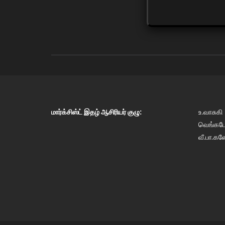
மார்க்சிஸ்ட் இதழ் ஆசிரியர் குழு:
உ.வாசுகி
வெங்கடேஷ
வீ.பா.கண