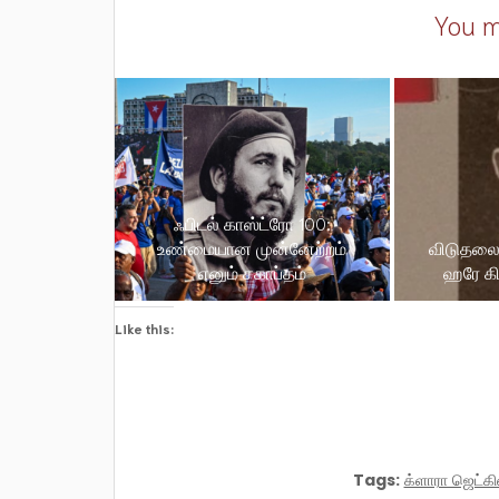
You m
ஃபிடல் காஸ்ட்ரோ 100:
உண்மையான முன்னேற்றம்
விடுதலைப
எனும் சகாப்தம்
ஹரே க
Like this:
Tags:
க்ளாரா ஜெட்கி