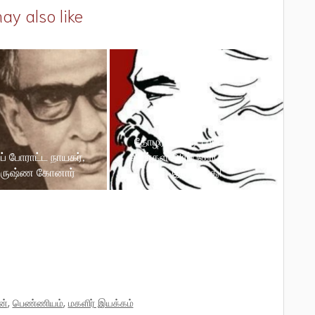
ay also like
தோழர் பி. ஆர். பரமேஸ்வரன்
் போராட்ட நாயகர்,
அவர்கள் அர்ப்பணிப்பு அளவிட
ிருஷ்ண கோனார்
இயலாதது!
ன்
,
பெண்ணியம்
,
மகளிர் இயக்கம்