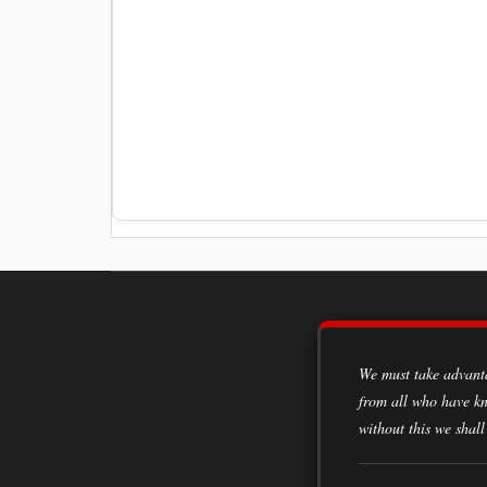
We must take advantage of every opportunity to acquire knowledge, to learn from the experiences of all classes of society,
from all who have kn
without this we shall