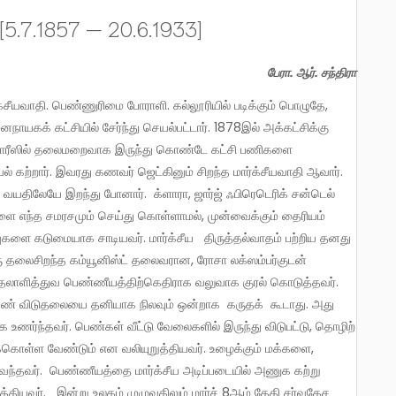
[5.7.1857 — 20.6.1933]
பேரா. ஆர். சந்திரா
ஜனநாயகக் கட்சியில் சேர்ந்து செயல்பட்டார். 1878இல் அக்கட்சிக்கு
்னர் பாரீஸில் தலைமறைவாக இருந்து கொண்டே கட்சி பணிகளை
ல் கற்றார். இவரது கணவர் ஜெட்கினும் சிறந்த மார்க்சீயவாதி ஆவார்.
ு வயதிலேயே இறந்து போனார். க்ளாரா, ஜார்ஜ் ஃபிரெடெரிக் சன்டெல்
ை எந்த சமரசமும் செய்து கொள்ளாமல், முன்வைக்கும் தைரியம்
ுகளை கடுமையாக சாடியவர். மார்க்சீய திருத்தல்வாதம் பற்றிய தனது
 தலைசிறந்த கம்யூனிஸ்ட் தலைவரான, ரோசா லக்ஸம்பர்குடன்
ுதலாளித்துவ பெண்ணீயத்திற்கெதிராக வலுவாக குரல் கொடுத்தவர்.
பெண் விடுதலையை தனியாக நிலவும் ஒன்றாக கருதக் கூடாது. அது
உணர்ந்தவர். பெண்கள் வீட்டு வேலைகளில் இருந்து விடுபட்டு, தொழிற்
க்கொள்ள வேண்டும் என வலியுறுத்தியவர். உழைக்கும் மக்களை,
 வந்தவர். பெண்ணீயத்தை மார்க்சீய அடிப்படையில் அணுக கற்று
்தியவர். இன்று உலகம் முழுவதிலும் மார்ச் 8ஆம் தேதி சர்வதேச