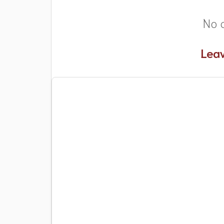
No 
Leav