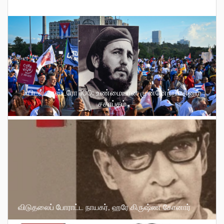
ஃபிடல் காஸ்ட்ரோ 100: உண்மையான முன்னேற்றம் எனும்
சகாப்தம்
விடுதலைப் போராட்ட நாயகர், ஹரே கிருஷ்ண கோனார்