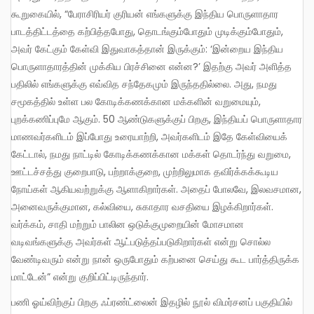
கூறுகையில், “பேராசிரியர் குரியன் எங்களுக்கு இந்திய பொருளாதார
பாடத்திட்டத்தை கற்பித்தபோது, தொடங்கும்போதும் முடிக்கும்போதும்,
அவர் கேட்கும் கேள்வி இதுவாகத்தான் இருக்கும்: ‘இன்றைய இந்திய
பொருளாதாரத்தின் முக்கிய பிரச்சினை என்ன?’ இதற்கு அவர் அளித்த
பதிலில் எங்களுக்கு எவ்வித சந்தேகமும் இருந்ததில்லை. அது, நமது
சமூகத்தில் உள்ள பல கோடிக்கணக்கான மக்களின் வறுமையும்,
புறக்கணிப்புமே ஆகும். 50 ஆண்டுகளுக்குப் பிறகு, இந்தியப் பொருளாதார
மாணவர்களிடம் இப்போது உரையாற்றி, அவர்களிடம் இதே கேள்வியைக்
கேட்டால், நமது நாட்டில் கோடிக்கணக்கான மக்கள் தொடர்ந்து வறுமை,
ஊட்டச்சத்து குறைபாடு, பற்றாக்குறை, முற்றிலுமாக தவிர்க்கக்கூடிய
நோய்கள் ஆகியவற்றுக்கு ஆளாகிறார்கள். அதைப் போலவே, இலவசமான,
அனைவருக்குமான, கல்வியை, சுகாதார வசதியை இழக்கிறார்கள்.
வர்க்கம், சாதி மற்றும் பாலின ஒடுக்குமுறையின் மோசமான
வடிவங்களுக்கு அவர்கள் ஆட்படுத்தப்படுகிறார்கள் என்று சொல்ல
வேண்டிவரும் என்று நான் ஒருபோதும் கற்பனை செய்து கூட பார்த்திருக்க
மாட்டேன்” என்று குறிப்பிட்டிருந்தார்.
பணி ஓய்விற்குப் பிறகு ஃப்ரண்ட்லைன் இதழில் நூல் விமர்சனப் பகுதியில்