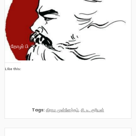
தோழர் பி. ஆர். பரமேஸ்வரன் அவர்கள் அர்ப்பணிப்பு அளவிட
இயலாதது!
Like this:
Tags:
கிராம முன்னேற்றம்
,
சி. டி. குரியன்