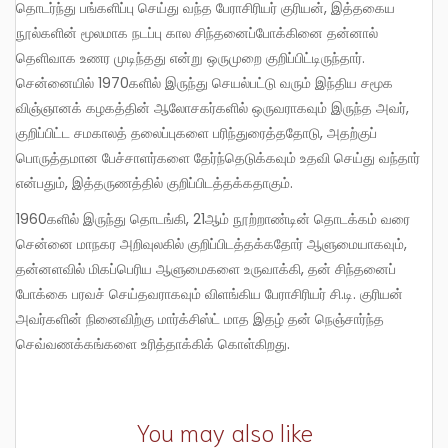
தொடர்ந்து பங்களிப்பு செய்து வந்த பேராசிரியர் குரியன், இத்தகைய
நூல்களின் மூலமாக நடப்பு கால சிந்தனைப்போக்கினை தன்னால்
தெளிவாக உணர முடிந்தது என்று ஒருமுறை குறிப்பிட்டிருந்தார்.
சென்னையில் 1970களில் இருந்து செயல்பட்டு வரும் இந்திய சமூக
விஞ்ஞானக் கழகத்தின் ஆலோசகர்களில் ஒருவராகவும் இருந்த அவர்,
குறிப்பிட்ட சமகாலத் தலைப்புகளை பரிந்துரைத்ததோடு, அதற்குப்
பொருத்தமான பேச்சாளர்களை தேர்ந்தெடுக்கவும் உதவி செய்து வந்தார்
என்பதும், இத்தருணத்தில் குறிப்பிடத்தக்கதாகும்.
1960களில் இருந்து தொடங்கி, 21ஆம் நூற்றாண்டின் தொடக்கம் வரை
சென்னை மாநகர அறிவுலகில் குறிப்பிடத்தக்கதோர் ஆளுமையாகவும்,
தன்னளவில் மிகப்பெரிய ஆளுமைகளை உருவாக்கி, தன் சிந்தனைப்
போக்கை பரவச் செய்தவராகவும் விளங்கிய பேராசிரியர் சி.டி. குரியன்
அவர்களின் நினைவிற்கு மார்க்சிஸ்ட் மாத இதழ் தன் நெஞ்சார்ந்த
செவ்வணக்கங்களை உரித்தாக்கிக் கொள்கிறது.
You may also like