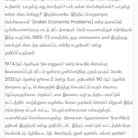
கூறினார்: ‘யாருக்கு எது சொந்தம்? யார் என்ன செய்கிறார்கள்? யாருக்கு
என்ன கிடைக்கிறது?’ இதற்கெனவே ‘இந்திய பொருளாதார
பிரச்சினைகள்’ (Indian Economic Problems) என்ற தலைப்பில்
முக்கியமானதொரு பாடத் திட்டத்தையும் அவர் வடிவமைத்துக் கற்பித்தார்.
இந்த வகுப்பில், 1969-72 காலத்தில், ஒரு மாணவனாக நான் இருந்தது
எனக்குக் கிடைத்த நல்வாய்ப்பு என்றே கூறுவேன்” என்று
குறிப்பிட்டிருந்தார்.
1974ஆம் ஆண்டில் ‘நில ராணுவம்’ என்ற பெயரில் கிராமப்புற
வேலைவாய்ப்புத் திட்டம் ஒன்றை முன்மொழிந்த முதல் நபரும் அவரே.
2021ஆம் ஆண்டு ஜூலை 2 அன்று பேரா. குரியனின் 90 ஆம் ஆண்டு
நிறைவை ஒட்டி, பெங்களூரில் இருந்து செயல்பட்டு வரும் விவசாய
ஆய்வுகளுக்கான அறக்கட்டளை இணைய வழி நடத்திய பாராட்டுக்
கூட்டத்தில் வாழ்த்துரை வழங்கிய கேரள முதல்வர் பினராயி விஜயன் இந்த
அம்சத்தை சுட்டிக் காட்டி, ‘பெரும்பான்மையான மக்களுக்குப்
பயனளிக்கும் கொள்கைகளுக்கு நிலையான ஆதரவாளராக’ பேராசிரியர்
குரியன் இருந்தார் என்று குறிப்பிட்டார். இந்தப் பாராட்டுக் கூட்டத்தில் பேரா.
வெங்கடேஷ் ஆத்ரேயா, ஆர். கோபிநாத், ஜான் ஹாரிஸ், பார்பரா ஹாரிஸ்-