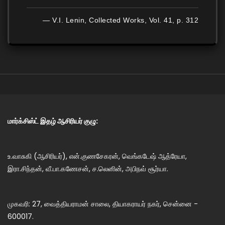
— V.I. Lenin, Collected Works, Vol. 41, p. 312
மார்க்சிஸ்ட் இதழ் ஆசிரியர் குழு:
உ.வாசுகி (ஆசிரியர்), என்.குணசேகரன், வெங்கடேஷ் ஆத்ரேயா,
இரா.சிந்தன், வீ.பா.கணேசன், ச.லெனின், அபிநவ் சூர்யா.
முகவரி: 27, வைத்தியராமன் சாலை, தியாகராயர் நகர், சென்னை -
600017.