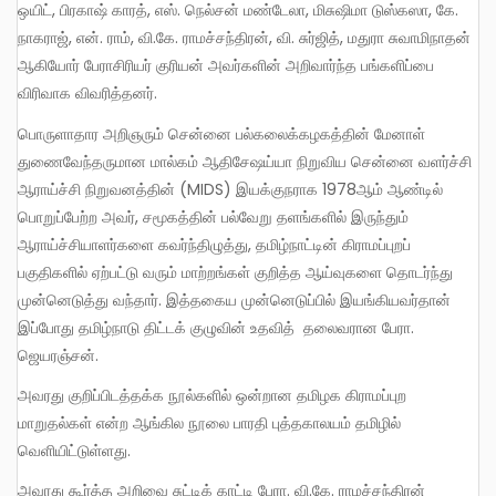
ஒயிட், பிரகாஷ் காரத், எஸ். நெல்சன் மண்டேலா, மிசுஷிமா டுஸ்கஸா, கே.
நாகராஜ், என். ராம், வி.கே. ராமச்சந்திரன், வி. சுர்ஜித், மதுரா சுவாமிநாதன்
ஆகியோர் பேராசிரியர் குரியன் அவர்களின் அறிவார்ந்த பங்களிப்பை
விரிவாக விவரித்தனர்.
பொருளாதார அறிஞரும் சென்னை பல்கலைக்கழகத்தின் மேனாள்
துணைவேந்தருமான மால்கம் ஆதிசேஷய்யா நிறுவிய சென்னை வளர்ச்சி
ஆராய்ச்சி நிறுவனத்தின் (MIDS) இயக்குநராக 1978ஆம் ஆண்டில்
பொறுப்பேற்ற அவர், சமூகத்தின் பல்வேறு தளங்களில் இருந்தும்
ஆராய்ச்சியாளர்களை கவர்ந்திழுத்து, தமிழ்நாட்டின் கிராமப்புறப்
பகுதிகளில் ஏற்பட்டு வரும் மாற்றங்கள் குறித்த ஆய்வுகளை தொடர்ந்து
முன்னெடுத்து வந்தார். இத்தகைய முன்னெடுப்பில் இயங்கியவர்தான்
இப்போது தமிழ்நாடு திட்டக் குழுவின் உதவித் தலைவரான பேரா.
ஜெயரஞ்சன்.
அவரது குறிப்பிடத்தக்க நூல்களில் ஒன்றான தமிழக கிராமப்புற
மாறுதல்கள் என்ற ஆங்கில நூலை பாரதி புத்தகாலயம் தமிழில்
வெளியிட்டுள்ளது.
அவரது கூர்த்த அறிவை சுட்டிக் காட்டி பேரா. வி.கே. ராமச்சந்திரன்