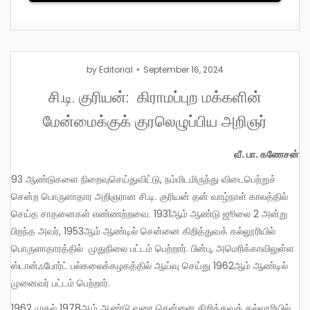
by
Editorial
September 16, 2024
சி.டி. குரியன்: கிராமப்புற மக்களின்
மேன்மைக்குக் குரலெழுப்பிய அறிஞர்
வீ. பா. கணேசன்
93 ஆண்டுகளை நிறைவுசெய்துவிட்டு, நம்மிடமிருந்து விடைபெற்றுச்
சென்ற பொருளாதார அறிஞரான சி.டி. குரியன் தன் வாழ்நாள் காலத்தில்
செய்த சாதனைகள் எண்ணற்றவை. 1931ஆம் ஆண்டு ஜூலை 2 அன்று
பிறந்த அவர், 1953ஆம் ஆண்டில் சென்னை கிறித்துவக் கல்லூரியில்
பொருளாதாரத்தில் முதுநிலை பட்டம் பெற்றார். பின்பு, அமெரிக்காவிலுள்ள
ஸ்டான்ஃபோர்ட் பல்கலைக்கழகத்தில் ஆய்வு செய்து 1962ஆம் ஆண்டில்
முனைவர் பட்டம் பெற்றார்.
1962 முதல் 1978ஆம் ஆண்டு வரை சென்னை கிறித்துவக் கல்லூரியில்