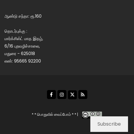
ஆண்டு சந்தா: ரூ.160
தொடர்புக்கு :
மார்க்சிஸ்ட் மாத இதழ்,
6/16 புறவழிச்சாலை,
மதுரை - 625018
எண்: 95665 92200
* * பொதுவில் வைப்போம் * * |
Subscribe