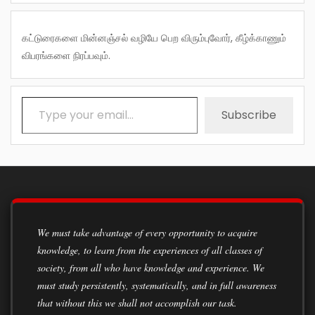
கட்டுரைகளை மின்னஞ்சல் வழியே பெற விரும்புவோர், கீழ்க்காணும்
விபரங்களை நிரப்பவும்.
Type your email…
Subscribe
We must take advantage of every opportunity to acquire
knowledge, to learn from the experiences of all classes of
society, from all who have knowledge and experience. We
must study persistently, systematically, and in full awareness
that without this we shall not accomplish our task.