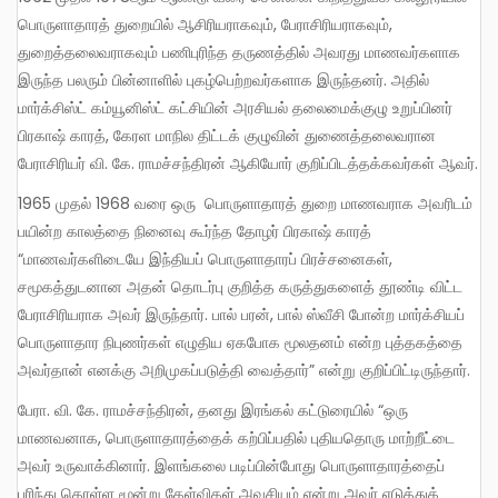
பொருளாதாரத் துறையில் ஆசிரியராகவும், பேராசிரியராகவும்,
துறைத்தலைவராகவும் பணிபுரிந்த தருணத்தில் அவரது மாணவர்களாக
இருந்த பலரும் பின்னாளில் புகழ்பெற்றவர்களாக இருந்தனர். அதில்
மார்க்சிஸ்ட் கம்யூனிஸ்ட் கட்சியின் அரசியல் தலைமைக்குழு உறுப்பினர்
பிரகாஷ் காரத், கேரள மாநில திட்டக் குழுவின் துணைத்தலைவரான
பேராசிரியர் வி. கே. ராமச்சந்திரன் ஆகியோர் குறிப்பிடத்தக்கவர்கள் ஆவர்.
1965 முதல் 1968 வரை ஒரு பொருளாதாரத் துறை மாணவராக அவரிடம்
பயின்ற காலத்தை நினைவு கூர்ந்த தோழர் பிரகாஷ் காரத்
“மாணவர்களிடையே இந்தியப் பொருளாதாரப் பிரச்சனைகள்,
சமூகத்துடனான அதன் தொடர்பு குறித்த கருத்துகளைத் தூண்டி விட்ட
பேராசிரியராக அவர் இருந்தார். பால் பரன், பால் ஸ்வீசி போன்ற மார்க்சியப்
பொருளாதார நிபுணர்கள் எழுதிய ஏகபோக மூலதனம் என்ற புத்தகத்தை
அவர்தான் எனக்கு அறிமுகப்படுத்தி வைத்தார்” என்று குறிப்பிட்டிருந்தார்.
பேரா. வி. கே. ராமச்சந்திரன், தனது இரங்கல் கட்டுரையில் “ஒரு
மாணவனாக, பொருளாதாரத்தைக் கற்பிப்பதில் புதியதொரு மாற்றீட்டை
அவர் உருவாக்கினார். இளங்கலை படிப்பின்போது பொருளாதாரத்தைப்
புரிந்து கொள்ள மூன்று கேள்விகள் அவசியம் என்று அவர் எடுத்துக்