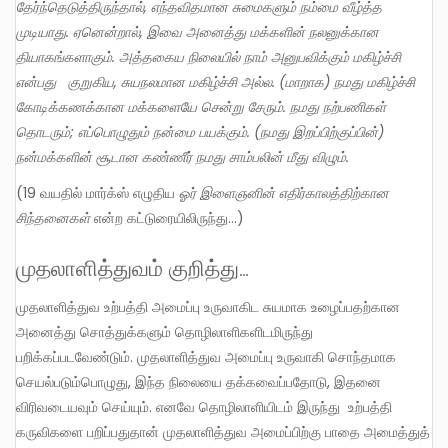
தேர்ந்தெடுத்திருந்தால்
,
எந்தவிதமான சுமைகளும் நம்மை வீழ்த்த
முடியாது. ஏனென்றால்
,
இவை அனைத்து மக்களின் நலனுக்கான
தியாகங்களாகும். அத்தகைய நிலையில் நாம் அனுபவிக்கும் மகிழ்ச்சி
என்பது
குறுகிய
,
சுயநலமான மகிழ்ச்சி அல்ல. (மாறாக) நமது மகிழ்ச்சி
கோடிக்கணக்கான மக்களையே சென்று சேரும். நமது நற்பணிகள்
தொடரும்
;
எப்பொழுதும் நன்மை பயக்கும். (நமது இறப்பிற்குப்பின்)
நன்மக்களின் சூடான கண்ணீர் நமது சாம்பலின் மீது விழும்.
(19 வயதில் மார்க்ஸ் எழுதிய
ஓர் இளைஞனின் எதிர்காலத்திற்கான
சிந்தனைகள்
என்ற கட்டுரையிலிருந்து…)
முதலாளித்துவம் குறித்து…
முதலாளித்துவ உற்பத்தி அமைப்பு உருவாகிட சுயமாக உழைப்பதற்கான
அனைத்து சொத்துக்களும் தொழிலாளிகளிடமிருந்து
பறிக்கப்படவேண்டும். முதலாளித்துவ அமைப்பு உருவாகி சொந்தமாக
செயல்படும்பொழுது, இந்த நிலையை தக்கவைப்பதோடு, இதனை
விரிவடையவும் செய்யும். எனவே தொழிலாளியிடம் இருந்து உற்பத்தி
கருவிகளை பறிப்பதுதான் முதலாளித்துவ அமைப்பிற்கு பாதை அமைத்துத்