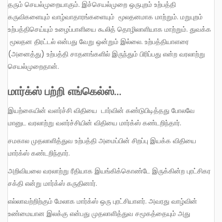
தரும் செயல்முறையாகும். இச்செயல்முறை ஒருபுறம் உற்பத்தி
கருவிகளையும் வாழ்வாதாரங்களையும் மூலதனமாக மாற்றும். மறுபுறம்
உற்பத்திசெய்யும் உழைப்பாளியை கூலித் தொழிலாளியாக மாற்றும். துவக்க
மூலதன திரட்டல் என்பது வேறு ஒன்றும் இல்லை. உற்பத்தியாளரை
(அனைத்து) உற்பத்தி சாதனங்களில் இருந்தும் பிரிப்பது என்ற வரலாற்று
செயல்முறைதான்.
மார்க்ஸ் பற்றி எங்கெல்ஸ்…
இயற்கையின் வளர்ச்சி விதியை டார்வின் கண்டுபிடித்தது போலவே
மானுட வரலாற்று வளர்ச்சியின் விதியை மார்க்ஸ் கண்டறிந்தார்.
சமகால முதலாளித்துவ உற்பத்தி அமைப்பின் சிறப்பு இயக்க விதியை
மார்க்ஸ் கண்டறிந்தார்.
அறிவியலை வரலாற்று ரீதியாக இயங்கிக்கொண்டே இருக்கின்ற புரட்சிகர
சக்தி என்று மார்க்ஸ் கருதினார்.
எல்லாவற்றிற்கும் மேலாக மார்க்ஸ் ஒரு புரட்சியாளர். அவரது வாழ்வின்
உண்மையான இலக்கு என்பது முதலாளித்துவ சமூகத்தையும் அது