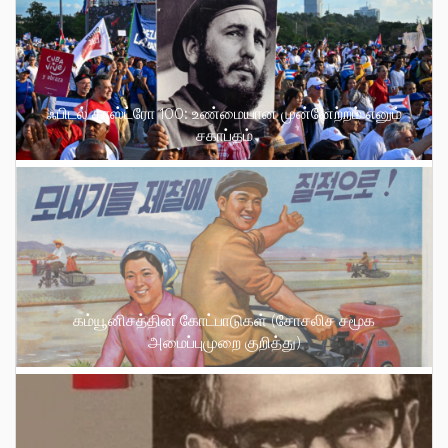
ஃபிடல் காஸ்ட்ரோ 100: உண்மையான முன்னேற்றம் எனும்
சகாப்தம்
கம்யூனிசத்தின் கோட்பாடுகள் (சோசலிச சமூக
அமைப்புமுறை குறித்து)