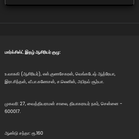
மார்க்சிஸ்ட் இதழ் ஆசிரியர் குழு:
உ.வாசுகி (ஆசிரியர்), என்.குணசேகரன், வெங்கடேஷ் ஆத்ரேயா,
இரா.சிந்தன், வீ.பா.கணேசன், ச.லெனின், அபிநவ் சூர்யா.
முகவரி: 27, வைத்தியராமன் சாலை, தியாகராயர் நகர், சென்னை -
600017.
ஆண்டு சந்தா: ரூ.160