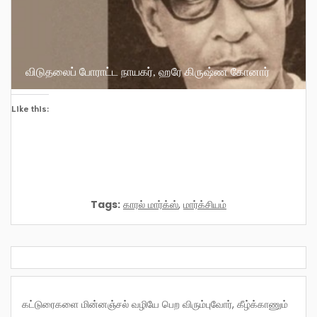
விடுதலைப் போராட்ட நாயகர், ஹரே கிருஷ்ண கோனார்
Like this:
Tags:
காரல் மார்க்ஸ்
,
மார்க்சியம்
கட்டுரைகளை மின்னஞ்சல் வழியே பெற விரும்புவோர், கீழ்க்காணும்