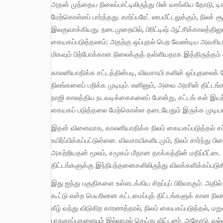
அதன் முந்தைய நிலைப்பாட்டிலிருந்து பின் வாங்கிய தோடு, ட
மேற்கொள்ளப் பார்த்தது. கார்ப்பரேட் லாபமீட்டலுக்கும், நிலச
இலகுவாக்கியது. நடைமுறையில், பிரிட்டிஷ் ஆட்சிக்காலத்தி
கையகப்படுத்தலாம்; அதற்கு ஒப்புதல் பெற வேண்டிய அவசி
மிகவும் பிற்போக்கான நிலைக்குத் தள்ளியதாக இத்திருத்தம
காலனியாதிக்க சட்டத்தின்படி, விவசாயி களின் ஒப்புதலைக் கோராமலேயே, பிரத்யேக அதிகார கோட்பாட்டின் கீழ் வலுக்கட்டாயமாக
நிலங்களைப் பறிக்க முடியும். எனினும், அவை அரசின் திட்ட
நாஜி காலத்திய நடவடிக்கைகளைப் போன்று, சட்டங் கள் இயற்றப்
கையகப் படுத்தலை மேற்கொள்ள தடையேதும் இருக்க முடியா
இதன் விளைவாக, காலனியாதிக்க நிலம் கையகப்படுத்தல் சட்டம் 1894ன் கொடூரமான பல சரத்துக்கள் மீண்டும்
உயிர்ப்பிக்கப்பட்டுள்ளன. விவசாயிகளிடமும், நிலம் சார்ந்து
அகற்றியதன் மூலம், சமூகம் மீதான தாக்கத்தின் மதிப்பீட்டை 
திட்டங்களுக்கு இந்நிபந்தனைகளிலிருந்து விலக்களிக்கப்படுக
இது ஐந்து பகுதிகளை உள்ளடக்கிய சிறப்புப் பிரிவாகும். அதில் தொழிற்சாலைக் கூடங்கள் மற்றும் படுபாதகமான பொது-தனியார்
கூட்டு என்ற பெயரிலான கட்டமைப்புத் திட்டங்களுக் கான நில
கீழ் வந்து விடுகிற காரணத்தால், நிலம் கையகப்படுத்தல், மறுவ
பாதுகாப்புகளையும் இல்லாமல் செய்து விட்டனர். அதோடு, வல