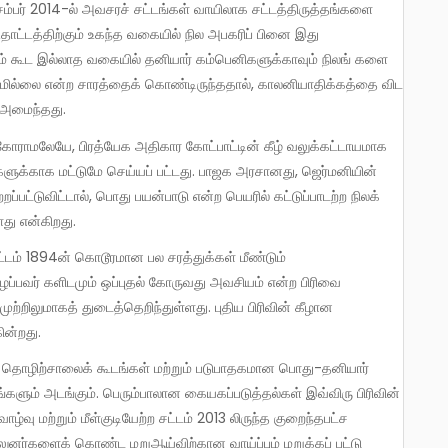
ிசம்பர் 2014-ல் அவசரச் சட்டங்கள் வாயிலாக சட்டத்திருத்தங்களை
் சூதாட்டத்திற்கும் உகந்த வகையில் நில அபகரிப் பினை இது
லும் கூட இல்லாத வகையில் தனியார் கம்பெனிகளுக்காவும் நிலங் களை
யமில்லை என்ற சாரத்தைக் கொண்டிருந்ததால், காலனியாதிக்கத்தை விட
் அமைந்தது.
ங்களுக்காக மட்டுமே செய்யப் பட்டது. பாஜக அரசானது, ஜெர்மனியின்
பட்டுவிட்டால், பொது பயன்பாடு என்ற பெயரில் கட்டுப்பாடற்ற நிலக்
து என்கிறது.
 பிழைப்பவர் களிடமும் ஒப்புதல் கோருவது அவசியம் என்ற பிரிவை
முற்றிலுமாகத் துடைத்தெறிந்துள்ளது. புதிய பிரிவின் கீழான
ின்றது.
ங்களும் அடங்கும். பெரும்பாலான கையகப்படுத்தல்கள் இவ்விரு பிரிவின்
ாழ்வு மற்றும் மீள்குடியேற்ற சட்டம் 2013 லிருந்த குறைந்தபட்ச
்லுனர்களைக் கொண்ட மறுஆய்விற்கான வாய்ப்பும் மறுக்கப் பட்டு