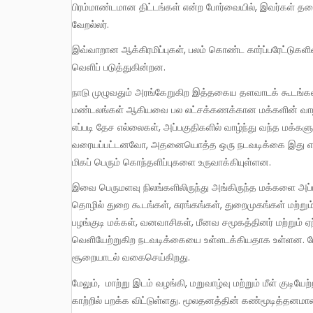
பிரம்மாண்டமான திட்டங்கள் என்ற போர்வையில், இவர்கள் தட
வேறல்லர்.
இவ்வாறான ஆக்கிரமிப்புகள், பலம் கொண்ட கார்ப்பரேட்டுகளின் சார்பாக, அரசின் தீவிர மான, திமிர்த்தனமான தலையீட்டையே
வெளிப் படுத்துகின்றன.
நாடு முழுவதும் அரங்கேறுகிற இத்தகைய தளவாடக் கூடங்கள், தேசிய முதலீடு மற்றும் உற்பத்தி மண்டலங்கள், சிறப்புப் பொருளாதார
மண்டலங்கள் ஆகியவை பல லட்சக்கணக்கான மக்களின் வாழ்க
எப்படி தேச எல்லைகள், அப்பகுதிகளில் வாழ்ந்து வந்த மக்கள
வரையப்பட்டனவோ, அதனையொத்த ஒரு நடவடிக்கை இது எனலாம
மிகப் பெரும் கொந்தளிப்புகளை உருவாக்கியுள்ளன.
இவை பெருமளவு நிலங்களிலிருந்து அங்கிருந்த மக்களை அப்புறப்படுத்தியுள்ளன. இந்தப் பிரம் மாண்டமான கட்டமைப்புத் திட்டங்கள்,
தொழில் துறை கூடங்கள், சுரங்கங்கள், துறைமுகங்கள் மற்றும்
பழங்குடி மக்கள், வனவாசிகள், மீனவ சமூகத்தினர் மற்றும் 
வெளியேற்றுகிற நடவடிக்கையை உள்ளடக்கியதாக உள்ளன. போரா
சூறையாடல் வகைசெய்கிறது.
மேலும், மாற்று இடம் வழங்கி, மறுவாழ்வு மற்றும் மீள் குடியேற்ற வாய்ப்புகள் ஏதுமின்றி, அனைத்து நீதிக் கோட்பாடுகளையும் இது
காற்றில் பறக்க விட்டுள்ளது. மூலதனத்தின் கண்மூடித்தனமான 