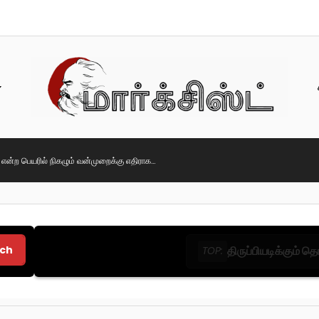
ி என்ற பெயரில் நிகழும் வன்முறைக்கு எதிராக…
ch
திருப்பியடிக்கும் 
TOP: