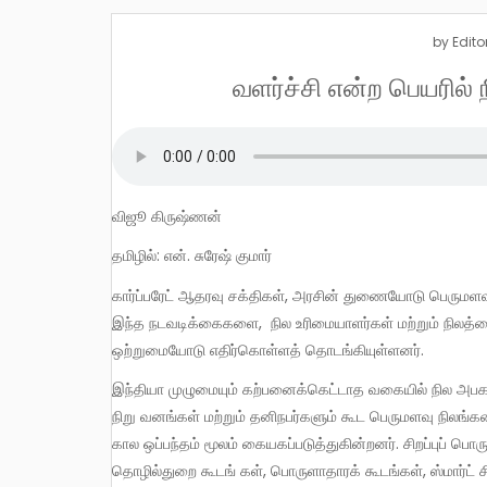
by
Edito
வளர்ச்சி என்ற பெயரில்
விஜூ கிருஷ்ணன்
தமிழில்: என். சுரேஷ் குமார்
கார்ப்பரேட் ஆதரவு சக்திகள், அரசின் துணையோடு பெருமளவு நிலங்களை கையகப் படுத்த முயற்சிக்கின்றன. எனினும், அவர்களது
இந்த நடவடிக்கைகளை, நில உரிமையாளர்கள் மற்றும் நிலத்
ஒற்றுமையோடு எதிர்கொள்ளத் தொடங்கியுள்ளனர்.
இந்தியா முழுமையும் கற்பனைக்கெட்டாத வகையில் நில அபகரிப்பு அரங்கேறி வருகிறது. மத்திய, மாநில அரசுகள், இந்திய, அந்நிய
நிறு வனங்கள் மற்றும் தனிநபர்களும் கூட பெருமளவு நிலங்
கால ஒப்பந்தம் மூலம் கையகப்படுத்துகின்றனர். சிறப்புப் பொ
தொழில்துறை கூடங் கள், பொருளாதாரக் கூடங்கள், ஸ்மார்ட் சி