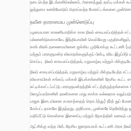
நடைபெற்ற இடங்களிலெல்லாம், அனைத்துத் தரப்பு மக்கள் கூ
ஒற்றுமை உணர்வோடும் தொய்வற்ற போராட்டங்களை முன்னெடு
நவீன தாராளமய முன்னெடுப்பு
பழமையான காலனியாதிக்க கால நிலம் கையகப்படுத்தல் சட்டம் 1894ன் படி நிலங்களை அபகரிப்பிற்கு எதிரான பெரும் எதிர்ப்புகள்,
பல்லாண்டுகளாகவே, இந்தியாவின் வெவ்வேறு பகுதிகளிலும்,
காங் கிரஸ் தலைமையிலான ஐக்கிய முற்போக்கு கூட்டணி (யு
மற்றும் பாராளுமன்ற விவாதங்களுக்குப் பின்பு, உரிய இழப்பீ
செய்ய, நிலம் கையகப்படுத்தல், மறுவாழ்வு மற்றும் மீள்குடியேற்
நிலம் கையகப்படுத்தல், மறுவாழ்வு மற்றும் மீள்குடியேற்ற சட்டம் 2013 பல குறைபாடுகளைக் கொண்ட தாக இருந்தது. அகில இந்திய
விவசாயிகள் சங்கம், மக்கள் இயக்கங்களின் தேசிய கூட்ட ம
சுட்டிக்காட்டப்பட்டு, பாராளுமன்றத்தில் சட்டத்திருத்தங்கள
பிழைப்பவர்களின் நலன்களை பாது காக்க வல்லதாக வலுப்படுத்த
பாஜக இடையிலான சமரசத்தைத் தொடர்ந்து) நீர்த் துப் போன
மேம்பட்டதாகவே இருந்தது. குறிப்பாக, முன்னரே தெரிவித்து 
மதிப்பீட்டு கொள்கை இணைப்பு மற்றும் தேசத்தின் உணவுப் 
ஆட்சிக்கு வந்த பின், தேசிய ஜனநாயகக் கூட்டணி அரசு நிலம் கையகப்படுத்தல், மறுவாழ்வு மற்றும் மீள்குடியேற்ற சட்டம் 2013 மீதான