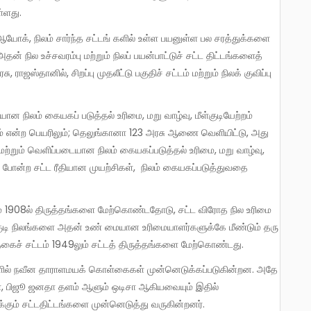
்ளது.
அதன் நில உச்சவரம்பு மற்றும் நிலப் பயன்பாட்டுச் சட்ட திட்டங்களைத்
ாஜஸ்தானில், சிறப்பு முதலீட்டு பகுதிச் சட்டம் மற்றும் நிலக் குவிப்பு
 சட்டம் என்ற பெயரிலும்; தெலுங்கானா 123 அரசு ஆணை வெளியிட்டு, அது
 மற்றும் வெளிப்படையான நிலம் கையகப்படுத்தல் உரிமை, மறு வாழ்வு,
016 போன்ற சட்ட ரீதியான முயற்சிகள், நிலம் கையகப்படுத்துவதை
ழங்குடி நிலங்களை அதன் உண் மையான உரிமையாளர்களுக்கே மீண்டும் தரு
கைச் சட்டம் 1949லும் சட்டத் திருத்தங்களை மேற்கொண்டது.
கா, பிஜூ ஜனதா தளம் ஆளும் ஒடிசா ஆகியவையும் இதில்
ும் சட்டதிட்டங்களை முன்னெடுத்து வருகின்றனர்.