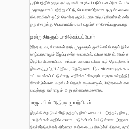
குடும்பத்தில் ஒருவருக்கு பணி வழங்கப்படும் என அரசு சொல்வதென்பதும், குடும்பத்தின் ஒட்டுமொத்த வாழ்வாதாரத்தை
முழுவதுமாகப் பறித்து விட்டு, பெயரளவிற்கான ஒரு வேலையை
விவசாயிகள் ஒட்டு மொத்த குடும்பமாக ஈடுபடுகிறார்கள் என்ற
ஒரு சிலருக்கு, பெயரளவில் பணி வழங்கி ஈடுசெய்யமுடியாது.
ஒன்றுதிரளும் பாதிக்கப்பட்டோர்
இந்த நடவடிக்கைகள் நாடு முழுவதும் முன்னெப்போதும் இல்லாத எதிர்ப்பலைகளை உருவாக்கியது. தங்கள் நிலம் பறிப்பு, இருந்த ஒரே
வாழ்வாதாரமும் இழப்பு என்ற வகையில், விவசாயிகள், நிலம் 
இந்திய விவசாயிகள் சங்கம், ஏனைய விவசாயத் தொழிலாளர்
இணைத்து ‘பூமி அதிகார் அந்தோலன்’ (நில உரிமைகளுக் கான இய
கட்டமைக்கப்பட் டுள்ளது. எதிர்க்கட்சிகளும் பாராளுமன்றத்தி
திரண்டுள்ளன. அரசியல் நெருக் கடிகளாலும், தேர்தலைக் 
வைத்தது என்றாலும், அது தற்காலிகமானதே.
பாஜகவின் அதிரடி முயற்சிகள்
இருக்கின்ற நிலச்சீர்திருத்தம், நிலம் கையகப் படுத்தல், நில குத்தகை மற்றும் நிலப்பயன் பாட்டுச் சட்டங்களை புரட்டிப் போடுகிற
முயற்சி கள் அதிவேகமாக முடுக்கி விடப்பட்டுள்ளன. டுஹசுச
நிலச்சீர்திருத்தத் திற்கான தன்னுடைய நிகழ்ச்சி நிரலை, த