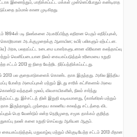
ட்டாக இணைந்தும், பாதிக்கப்பட்ட மக்கள் முன்னெப்போதும் கண்டிராத
ப்பதை நம்மால் காண முடிகிறது.
 கொடூரமான அடக்குமுறைக்கு ஆளாயின; உயிர் பலிகளும் ஏற்பட்டன.
பிஏ) அரசு, பலதரப்பட்ட உடைமை யாளர்களுடனான விரிவான கலந்தாய்வு
டு மற்றும் வெளிப்படையான நிலம் கையகப்படுத்தல் உரிமையை உறுதி
ற சட்டம் 2013 ஐ நிறை வேற்றிட நிர்ப்பந்திக்கப்பட்டது.
ைப்பு போன்ற அமைப்புகள் மற்றும் இடது சாரிக் கட்சிகளால் அவை
ாக கொண்டு வந்ததன் மூலம், விவசாயிகளின், நிலம் சார்ந்து
ப்பட்டது. இச்சட்டத் தின் இறுதி வடிவமானது, (காங்கிரஸ் மற்றும்
தாக இருந்தாலும், முந்தைய காலனிய காலத்து சட்டத்தை விட
ஒப்புதல் பெற வேண்டும் என்ற நெறிமுறை, சமூக தாக்கம் குறித்த
பாதுகாப்பு நலன் களை உறுதி செய்வது ஆகியன ஆகும்.