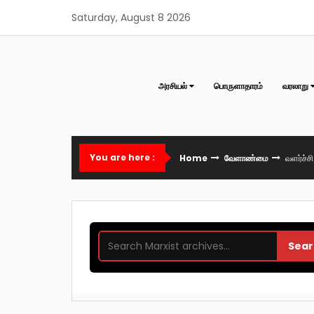
Skip
Saturday, August 8 2026
to
content
அரசியல்
பொருளாதாரம்
வரலாறு
You are here :
Home
வேளாண்மை
வளர்ச்ச
Sear