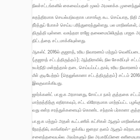
நிலச்சட்டங்களில் கைவைப்பதன் மூலம் அமலாக்க முனைந்துள
சுதந்திரமாக செயல்படுவதாக பாசாங்கு கூட செய்யாத, நிதி ஆயோக், நிலம் சார்ந்த சட்டங் களில் உள்ள பயனுள்ள பல சரத்துக்களை
நீர்த்துப் போகச் செய்ய பரிந்துரைத்துள்ளது. பல மாநிலங்கள், 
திருத்தி யுள்ளன. வசுந்தரா ராஜே தலைமையிலிருந்த பாஜக அரசு, ர
திட்டத்தை சட்டமாக்கியுள்ளது.
ஆகஸ்ட் 2016ல் குஜராத், உரிய நிவாரணம் மற்றும் வெளிப்படையான நிலம் கையகப் படுத்தல் உரிமை, மறு வாழ்வு, மீள்குடியேற்றம்
(குஜராத் சட்டத்திருத்தம்); ஆந்திராவில், நில சேகரிப்புச்
உயர்நீதி மன்றத்தால் தடை செய்யப்பட்டதால், உரிய நிவாரணம்
மீள் குடியேற்றம் (தெலுங்கானா சட்டத்திருத்தம்) சட்டம் 2
இலகுவாக்கியது.
ஜார்க்கண்ட் பா.ஜ.க அரசானது, சோட்டா நகர் குத்தகை சட்டம் 1908ல் திருத்தங்களை மேற்கொண்டதோடு, சட்ட விரோத நில உரிமை
மாற்றத்திற்கு எதிராகவும், சட்ட விரோதமாக மாற்றப்பட்ட ப
வது என்ற சரத்துக்களையும் கொண்ட சந்தால் பர்கானா குத்த
பா.ஜ.க மற்றும் அதன் கூட்டணிக் கட்சிகள் ஆளும் மாநிலங்களில் நவீன தாராளமயக் கொள்கைகள் முன்னெடுக்கப்படுகின்றன. அதே
நேரத்தில், காங்கிரஸ்- ஐக்கிய ஜனதா தளம் ஆளும் கர்நாட
சளைத்தவையல்ல. அவர்களும் நில அபகரிப்பினை எளிமையாக்க