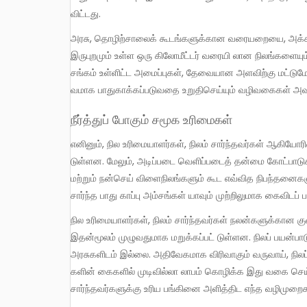
விட்டது.
அரசு, தொழிற்சாலைக் கூடங்களுக்கான வரையறையை, அக்கூடங்களுக்குச் செல்லும் குறிப்பிட்ட சாலை அல்லது தண்டவாளங்களின்
இருபுறமும் உள்ள ஒரு கிலோமீட்டர் வரையி லான நிலங்களையும
சங்கம் உள்ளிட்ட அமைப்புகள், தேவையான அளவிற்கு மட்டுமே ந
வமாக பாதுகாக்கப்படுவதை உறுதிசெய்யும் வழிவகைகள் அவ
நீர்த்துப் போகும் சமூக உரிமைகள்
எனினும், நில உரிமையாளர்கள், நிலம் சார்ந்தவர்கள் ஆகியோரின் உரிமைகள் மற்றும் சமூக உரிமைகள் நீர்த்துப் போகச் செய்யப்பட்
டுள்ளன. மேலும், அடிப்படை வெளிப்படைத் தன்மை கோட்பாடு
மற்றும் நன்செய் விளைநிலங்களும் கூட எவ்வித நிபந்தனைகள
சார்ந்த பாது காப்பு அம்சங்கள் யாவும் முற்றிலுமாக கைவிடப் 
நில உரிமையாளர்கள், நிலம் சார்ந்தவர்கள் நலன்களுக்கான குறைந்தபட்ச அடிப்படை மறுவாழ்வு, மீள் குடியேற்றத்திற்கான வாய்ப்பு கள்
இதன்மூலம் முழுவதுமாக மறுக்கப்பட் டுள்ளன. நிலப் பயன்ப
அரசுகளிடம் இல்லை. அதிவேகமாக விரிவாகும் வருவாய், நிலப்ப
களின் கைகளில் முடிவில்லா லாபம் கொழிக்க இது வகை செய
சார்ந்தவர்களுக்கு உரிய பங்கினை அளித்திட எந்த வழிமுறைக