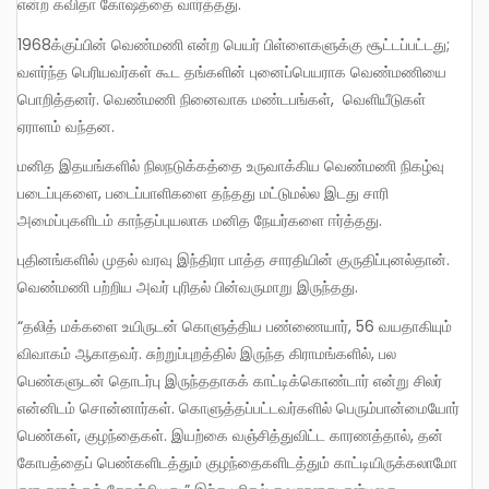
என்ற கவிதா கோஷத்தை வார்த்தது.
1968க்குப்பின் வெண்மணி என்ற பெயர் பிள்ளைகளுக்கு சூட்டப்பட்டது;
வளர்ந்த பெரியவர்கள் கூட தங்களின் புனைப்பெயராக வெண்மணியை
பொறித்தனர். வெண்மணி நினைவாக மண்டபங்கள், வெளியீடுகள்
ஏராளம் வந்தன.
மனித இதயங்களில் நிலநடுக்கத்தை உருவாக்கிய வெண்மணி நிகழ்வு
படைப்புகளை, படைப்பாளிகளை தந்தது மட்டுமல்ல இடது சாரி
அமைப்புகளிடம் காந்தப்புயலாக மனித நேயர்களை ஈர்த்தது.
புதினங்களில் முதல் வரவு இந்திரா பாத்த சாரதியின் குருதிப்புனல்தான்.
வெண்மணி பற்றிய அவர் புரிதல் பின்வருமாறு இருந்தது.
“தலித் மக்களை உயிருடன் கொளுத்திய பண்ணையார், 56 வயதாகியும்
விவாகம் ஆகாதவர். சுற்றுப்புறத்தில் இருந்த கிராமங்களில், பல
பெண்களுடன் தொடர்பு இருந்ததாகக் காட்டிக்கொண்டார் என்று சிலர்
என்னிடம் சொன்னார்கள். கொளுத்தப்பட்டவர்களில் பெரும்பான்மையோர்
பெண்கள், குழந்தைகள். இயற்கை வஞ்சித்துவிட்ட காரணத்தால், தன்
கோபத்தைப் பெண்களிடத்தும் குழந்தைகளிடத்தும் காட்டியிருக்கலாமோ