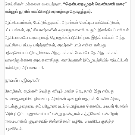
செய்திகள் மக்களை அடைந்தன.
“
தென்பறை முதல் வெண்மணி வரை
”
என்னும் நூலில் வாய்மொழி வரலாற்றை தொகுத்தார்.
ஆட்சியாளர்கள், மேட்டுக்குடிகள், அரசர்கள் வெட்டிய கல்வெட்டுகள்,
பட்டயங்கள், ஆட்சியாளர்களின் வரலாறுகளைக் கூறும் இலக்கியப்பாக்கள்
ஆகியவையே வரலாறாகத் தொகுக்கப்படுகின்றன. இதில் மக்கள் அந்த
ஆட்சியை எப்படி பார்த்தார்கள், அவர்கள் பாடு என்ன என்பது
பதிவுசெய்யப்படுவதில்லை. அந்த மக்கள் பேசும்போதே அது மக்கள்
வரலாற்றுக்கான தரவுகளாகிறது. எனவேதான் இம்முயற்சியில் ஈடுபட்டேன்
என்கிறார் அப்பணசாமி.
நாவல் பதிவுகள்:
கோழிகள், ஆடுகள் வெந்து எரியும் மாமிச நெடிதான் இது என்பது
காவல்துறையின் நினைப்பு. அவர்கள் ஒன்றும் மதராஸ் போலீஸ் அல்ல,
அடக்குமுறையை தம் பரிபூரண உடல் மொழியாக கொண்ட மலபார் போலீஸ்
“அம்புட்டும் மனுசங்கய்யா” என்று நான்தான் கத்தினேன் என்கிறார்
ராமையாவின் குடிசையில் சின்னச்சுவர் வழியே வெளியே குதித்த
பழனிவேல்.