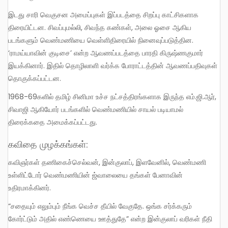
இடது சாரி வெகுசன அமைப்புகள் இப்படத்தை சிறப்பு காட்சிகளாக
திரையிட்டன. சிவப்புமல்லி, சிவந்த கண்கள், அலை ஓசை ஆகிய
படங்களும் வெண்மணியை வெள்ளிதிரையில் நினைவுப்படுத்தின.
‘ராமய்யாவின் குடிசை’ என்ற ஆவணப்படத்தை பாரதி கிருஷ்ணகுமார்
இயக்கினார். இதில் தொழிலாளி வர்க்க போராட்டத்தின் ஆவணப்பதிவுகள்
தொகுக்கப்பட்டன.
1968-69களில் தமிழ் சினிமா உச்ச நட்சத்திரங்களாக இருந்த எம்.ஜி.ஆர்,
சிவாஜி ஆகியோர் படங்களில் வெண்மணியில் சாயல் படியாமல்
திரைக்கதை அமைக்கப்பட்டது.
கவிதை முழக்கங்கள்:
கவிஞர்கள் தணிகைச்செல்வன், இன்குலாப், இளவேனில், வெண்மணி
உள்ளிட்டோர் வெண்மணியின் ஜ்வாலையை தங்கள் பேனாவின்
உதிரமாக்கினர்.
“சதையும் எலும்பும் நீங்க வெச்ச தீயில் வேகுதே. ஒங்க சர்க்கரும்
கோர்ட்டும் அதில் எண்ணெயை ஊத்துதே” என்ற இன்குலாப் வரிகள் நீதி