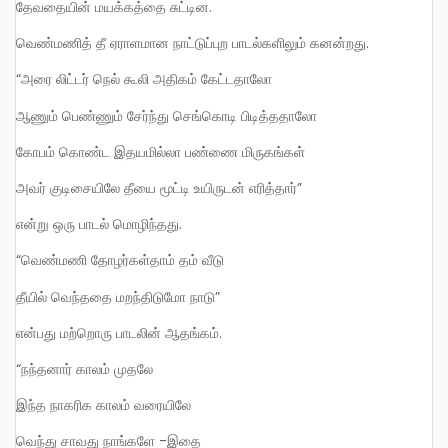
தேவதையின் மயக்கத்தை சுட்டின.
வெண்மணித் தீ ஏராளமான நாட்டுப்புற பாடல்களிலும் கனன்றது.
“அரை லிட்டர் நெல் கூலி அதிகம் கேட்டதாலோ
ஆணும் பெண்ணும் சேர்ந்து செங்கொடி பிடித்ததாலோ
கோபம் கொண்ட இதயமில்லா பண்ணை மிருகங்கள்
அவர் குடிசையிலே தீயை மூட்டி உயிருடன் எரித்தார்”
என்று ஒரு பாடல் மொழிந்தது.
“வெண்மணி தோழர்கள்தாம் தம் வீடு
தீயில் வெந்ததை மறந்திடுமோ நாடு”
என்பது மற்றொரு பாடலின் ஆதங்கம்.
“நந்தனார் காலம் முதலே
இந்த நாகரிக காலம் வரையிலே
வெந்து சாவது நாங்களே -இதை