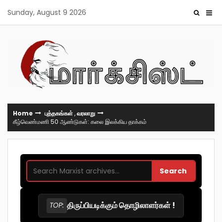
Skip
Sunday, August 9 2026
to
content
Home
புத்தகங்கள்
,
வரலாறு
கீழ்வெண்மணி 50 ஆண்டுகள்: கலை இலக்கிய தாக்கம்
Search
திருப்பியடிக்கும் தொழிலாளர்கள் !
TOP: