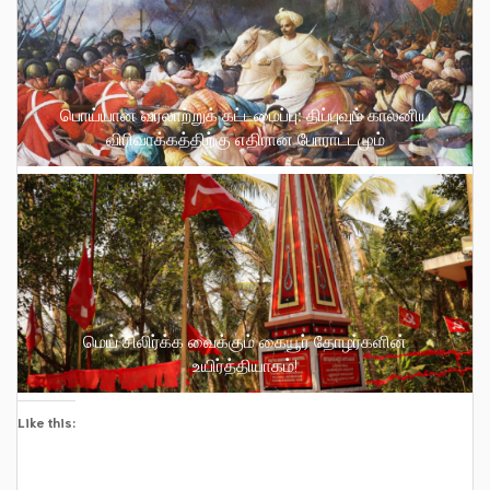
பொய்யான வரலாற்றுக் கட்டமைப்பு: திப்புவும் காலனிய
விரிவாக்கத்திற்கு எதிரான போராட்டமும்
மெய் சிலிர்க்க வைக்கும் கையூர் தோழர்களின்
உயிர்த்தியாகம்!
Like this: