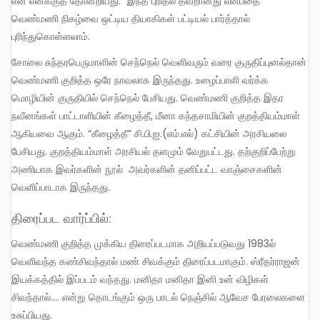
என எனக்குத் தோன்றியது.” இந்த புரிதல் தவறானது என்பதை
வெண்மணி நிகழ்வை ஒட்டிய தியாகிகள் பட்டியல் பார்த்தால்
புரிந்துகொள்ளலாம்.
சோலை சுந்தரபெருமாளின் செந்நெல் வெளிவரும் வரை குருதிப்புனல்தான்
வெண்மணி குறித்த ஒரே நாவலாக இருந்தது. உழைப்பாளி வர்க்க
மொழியின் குருதியில் செந்நெல் பேசியது. வெண்மணி குறித்த இதர
நவீனங்கள் பாட்டாளியின் கீழைத்தீ, மீனா கந்தசாமியின் குறத்தியம்மாள்
ஆகியவை ஆகும். “கீழைத்தீ” சி.பி.ஐ.(எம்.எல்) கட்சியின் அரசியலை
பேசியது. குறத்தியம்மாள் அரசியல் தளமும் வேறுபட்டது. தற்குறிப்பேற்று
அணியாக இவர்களின் நூல் அவர்களின் தனிப்பட்ட வாஞ்சைகளின்
வெளிப்பாடாக இருந்தது.
திரைப்பட வார்ப்பில்:
வெண்மணி குறித்த முக்கிய திரைப்படமாக அறியப்படுவது 1983ல்
வெளிவந்த கண்சிவந்தால் மண் சிவக்கும் திரைப்படமாகும். ஸ்ரீதர்ராஜன்
இயக்கத்தில் இப்படம் வந்தது. மனிதா மனிதா இனி உன் விழிகள்
சிவந்தால்…. என்று தொடங்கும் ஒரு பாடல் நெஞ்சில் ஆவேச பேரலைகளை
உசுப்பியது.