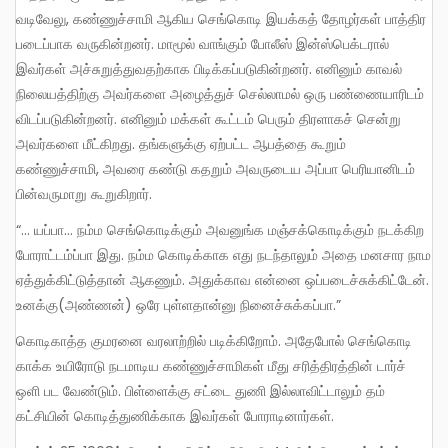
வடிவேலு, கண்ணுச்சாமி ஆகிய செங்கொடி இயக்கத் தோழர்கள் பாத்திர
படைப்பாக வருகின்றனர். மாமூல் வாங்கும் போலீஸ் இன்ஸ்பெக்டரால்
இவர்கள் அச்சுறுத்துவதற்காக பிடிக்கப்படுகின்றனர். எனினும் காவல்
நிலையத்திற்கு அவர்களை அழைத்துச் செல்லாமல் ஒரு பண்ணையாரிடம்
விடப்படுகின்றனர். எனினும் மக்கள் கூட்டம் பெரும் திரளாகச் சென்று
அவர்களை மீட்கிறது. தங்களுக்கு ஏற்பட்ட ஆபத்தை கூறும்
கண்ணுச்சாமி, அவரை கண்டு கதறும் அவருடைய அப்பா பெரியானிடம்
பின்வருமாறு கூறுகிறார்.
“… யப்பா… நம்ம செங்கொடிக்கும் அவனுங்க மஞ்சக்கொடிக்கும் நடக்கிற
போராட்டம்ப்பா இது. நம்ம கொடிக்காக எது நடந்தாலும் அதை மனசார நாம
ஏத்துக்கிட்டுத்தான் ஆகணும். அதுக்காவ என்னை ஒப்படைச்சுக்கிட்டேன்.
உனக்கு(அண்ணன்) ஒரே புள்ளதான்னு நினைச்சுக்கப்பா.”
கொடிகாத்த குமரனை வரலாற்றில் படிக்கிறோம். அதேபோல் செங்கொடி
காக்க உயிரோடு நடமாடிய கண்ணுச்சாமிகள் மீது சரித்திரத்தின் டார்ச்
ஒளி பட வேண்டும். பிள்ளைக்கு சட்டை துணி இல்லாவிட்டாலும் தம்
கட்சியின் கொடித்துணிக்காக இவர்கள் போராடினார்கள்.