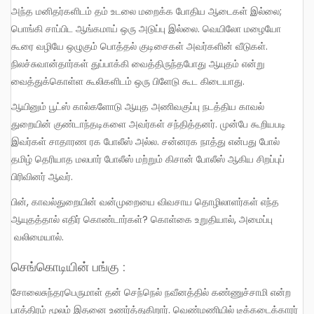
அந்த மனிதர்களிடம் தம் உடலை மறைக்க போதிய ஆடைகள் இல்லை;
பொங்கி சாப்பிட ஆங்கமாய் ஒரு அடுப்பு இல்லை. வெயிலோ மழையோ
கூரை வழியே ஒழுகும் பொத்தல் குடிசைகள் அவர்களின் வீடுகள்.
நிலச்சுவான்தார்கள் துப்பாக்கி வைத்திருந்தபோது ஆயுதம் என்று
வைத்துக்கொள்ள கூலிகளிடம் ஒரு பிளேடு கூட கிடையாது.
ஆயினும் பூட்ஸ் கால்களோடு ஆயுத அணிவகுப்பு நடத்திய காவல்
துறையின் குண்டாந்தடிகளை அவர்கள் சந்தித்தனர். முன்பே கூறியபடி
இவர்கள் சாதாரண ரக போலீஸ் அல்ல. சன்னரக நாத்து என்பது போல்
தமிழ் தெரியாத மலபார் போலீஸ் மற்றும் கிசான் போலீஸ் ஆகிய சிறப்புப்
பிரிவினர் ஆவர்.
பின், காவல்துறையின் வன்முறையை விவசாய தொழிலாளர்கள் எந்த
ஆயுதத்தால் எதிர் கொண்டார்கள்? கொள்கை உறுதியால், அமைப்பு
வலிமையால்.
செங்கொடியின் பங்கு :
சோலைசுந்தரபெருமாள் தன் செந்நெல் நவீனத்தில் கண்ணுச்சாமி என்ற
பாத்திரம் மூலம் இதனை உணர்த்துகிறார். வெண்மணியில் டீக்கடைக்காரர்