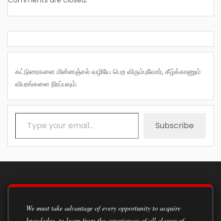
Comments are closed.
கட்டுரைகளை மின்னஞ்சல் வழியே பெற விரும்புவோர், கீழ்க்காணும்
விபரங்களை நிரப்பவும்.
Type your email…
Subscribe
We must take advantage of every opportunity to acquire
knowledge, to learn from the experiences of all classes of