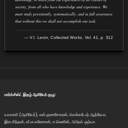
society, from all who have knowledge and experience. We
must study persistently, systematically, and in full awareness
that without this we shall not accomplish our task.
— V.I. Lenin, Collected Works, Vol. 41, p. 312
மார்க்சிஸ்ட் இதழ் ஆசிரியர் குழு:
உ.வாசுகி (ஆசிரியர்), என்.குணசேகரன், வெங்கடேஷ் ஆத்ரேயா,
இரா.சிந்தன், வீ.பா.கணேசன், ச.லெனின், அபிநவ் சூர்யா.