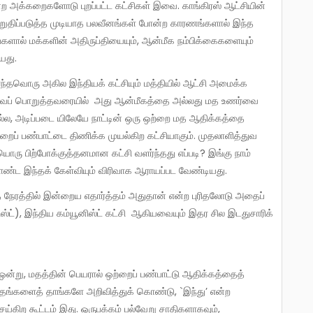
்ற அக்கறைகளோடு புறப்பட்ட கட்சிகள் இவை. காங்கிரஸ் ஆட்சியின்
றுதிப்படுத்த முடியாத பலவீனங்கள் போன்ற காரணங்களால் இந்த
ளால் மக்களின் அதிருப்தியையும், ஆன்மீக நம்பிக்கைகளையும்
யது.
ஜக-வைப் பொறுத்தவரையில் அது ஆன்மீகத்தை அல்லது மத உணர்வை
ல்ல, அடிப்படை யிலேயே நாட்டின் ஒரு ஒற்றை மத ஆதிக்கத்தை
ப் பண்பாட்டை திணிக்க முயல்கிற கட்சியாகும். முதலாளித்துவ
ொரு பிற்போக்குத்தனமான கட்சி வளர்ந்தது எப்படி? இங்கு நாம்
ண்ட இந்தக் கேள்வியும் விரிவாக ஆராயப்பட வேண்டியது.
்சிஸ்ட்), இந்திய கம்யூனிஸ்ட் கட்சி ஆகியவையும் இதர சில இடதுசாரிக்
 ஒன்று, மதத்தின் பெயரால் ஒற்றைப் பண்பாட்டு ஆதிக்கத்தைத்
் தங்களைத் தாங்களே அறிவித்துக் கொண்டு, `இந்து’ என்ற
கிற கூட்டம் இது. ஒருபக்கம் பல்வேறு சாதிகளாகவும்,