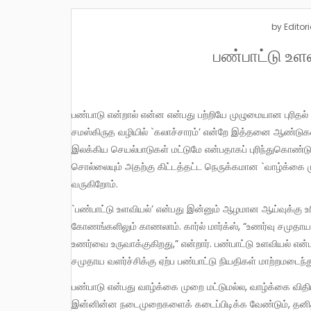
by
Editori
பண்பாட்டு உளவ
பண்பாடு என்றால் என்ன என்பது பற்றியே முழுமையான புரிதல் உருவாக்கப்பட்டிருக்கிறதா என்பது கேள்வி. `கல்ச்சர்’ என்பதை இங்கே
சமஸ்கிருத வழியில் `கலாச்சாரம்’ என்றே இத்தனை ஆண்டுகள
இலக்கிய செயல்பாடுகள் மட்டுமே என்பதாகப் புரிந்துகொண்டு 
சொல்லையும் அதற்கு கிட்டத்தட்ட நெருக்கமான `வாழ்க்கை
வருகிறோம்.
`பண்பாட்டு உளவியல்’ என்பது இன்னும் ஆழமான ஆய்வுக்கு உரியது. இதைத் தனிமனித உளவியல், சமூக உளவியல் ஆகிய இரண்டு
கோணங்களிலும் காணலாம். கார்ல் மார்க்ஸ், “உணர்வு சமுதா
உணர்வை உருவாக்குகிறது,” என்றார். பண்பாட்டு உளவியல் 
சமுதாய வளர்ச்சிக்கு ஏற்ப பண்பாட்டு நியதிகள் மாற்றமடைந்
பண்பாடு என்பது வாழ்க்கை முறை மட்டுமல்ல, வாழ்க்கை விதியாகவும் வலியுறுத்தப்படுகிறது. இப்படியிப்படித்தான் வாழ வேண்டும்,
இன்னின்ன நடைமுறைகளைக் கடைப்பிடிக்க வேண்டும், தனித்