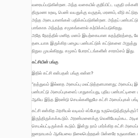
வரையப்படுகின்றன. அந்த வகையில் குறிப்பிட்ட பகுதி மக்களி
திருமண உறவு, பெண் வயதுக்கு வருதல், மரணம், வீடு கட்டுதல
அந்த அடையாளங்கள் பதிக்கப்படுகின்றன. அந்தப் பண்பாட்டு 
பாங்காக அந்தந்த சமூகங்களால் கற்பிக்கப்படுகிறது.
அதே நேரத்தில் மனித மனம் இயற்கையான சுதந்திரத்தை, வேல
தடையாக இருக்கிற பழைய பண்பாட்டுக் கட்டுகளை அறுத்து மு
நிறுவ முயல்கிறது. சமூகப் போராட்டங்களின் சாராம்சம் இது.
கட்சியின் பங்கு
இதில் கட்சி என்பதன் பங்கு என்ன?
“தத்துவம் இல்லாத அமைப்பு மலட்டுத்தனமானது; அமைப்பு இல்லாத தத்துவம் குருட்டுத்தனமானது,” என்கிறது மார்க்சியம். பழைய
பண்பாட்டு அமைப்புகளைப் பாதுகாப்பது, புதிய பண்பாட்டினை
ஆகிய இந்த இரண்டு செயல்களிலுமே கட்சி அமைப்புகள் பங்க
கட்சி என்கிற அரசியல் வடிவம் எப்போது உருவெடுத்திருக்கும்? மன்னராட்சிக் காலங்களில் அரண்மனை சார்ந்த போட்டிக் குழுக்கள்
இருந்திருக்கக்கூடும். அரண்மனைக்கு வெளியேயும்கூட அடிமை
செயல்பட்டிருக்கக் கூடும். இன்று நாம் பார்க்கிற கட்சி அ
ஜனநாயகம் ஆகியவை நிலைபெற்றதன் பின்னரே உருவாகின. ம