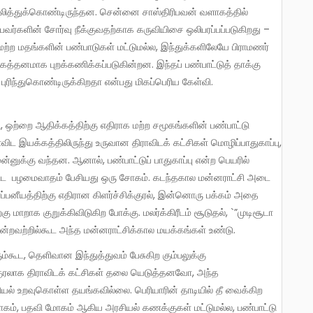
ஒலித்துக்கொண்டிருந்தன. சென்னை சாஸ்திரிபவன் வளாகத்தில்
பவர்களின் சோர்வு நீக்குவதற்காக கருவியிசை ஒலிபரப்பப்படுகிறது –
்ற மதங்களின் பண்பாடுகள் மட்டுமல்ல, இந்துக்களிலேயே பிராமணர்
்கத்தனமாக புறக்கணிக்கப்படுகின்றன. இந்தப் பண்பாட்டுத் தாக்கு
ரிந்துகொண்டிருக்கிறதா என்பது மிகப்பெரிய கேள்வி.
, ஒற்றை ஆதிக்கத்திற்கு எதிராக மற்ற சமூகங்களின் பண்பாட்டு
ிட இயக்கத்திலிருந்து உருவான திராவிடக் கட்சிகள் மொழிப்பாதுகாப்பு,
்னுக்கு வந்தன. ஆனால், பண்பாட்டுப் பாதுகாப்பு என்ற பெயரில்
் கூட பழமைவாதம் பேசியது ஒரு சோகம். கடந்தகால மன்னராட்சி அடை
ப்பனீயத்திற்கு எதிரான கிளர்ச்சிக்குரல், இன்னொரு பக்கம் அதை
ாறாக குறுக்கிவிடுகிற போக்கு. மலர்க்கிரீடம் சூடுதல், `”முடிசூடா
்றவற்றில்கூட அந்த மன்னராட்சிக்கால மயக்கங்கள் உண்டு.
்குரலாக திராவிடக் கட்சிகள் தலை யெடுத்தனவோ, அந்த
யல் உறவுகொள்ள தயங்கவில்லை. பெரியாரின் தாடியில் தீ வைக்கிற
கம், பதவி மோகம் ஆகிய அரசியல் கணக்குகள் மட்டுமல்ல, பண்பாட்டு