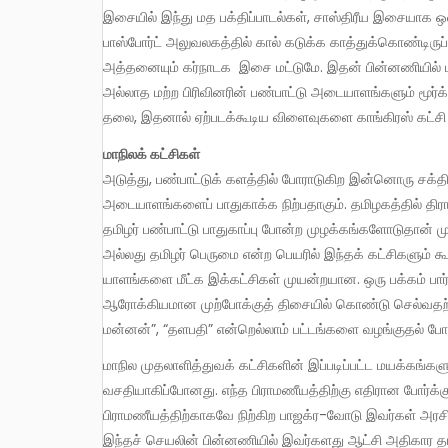
இசையில் இந்து மத பக்திப்பாடல்கள், சாஸ்திரீய இசையாக 
பாஸ்போர்ட் அலுவலகத்தில் கால் கடுக்க காத்துக்கொண்டிருப்
அத்தனையும் கர்நாடக இசை மட்டுமே. இதன் பின்னணியில் மற
அல்லாத மற்ற பிரிவினரின் பண்பாட்டு அடையாளங்களும் மூர்க
தலை, இதனால் ஏற்படக்கூடிய விளைவுகளை காங்கிரஸ் கட்சி பு
மாநிலக் கட்சிகள்
அடுத்து, பண்பாட்டுக் களத்தில் போராடுகிற இன்னொரு சக்தி
அடையாளங்களைப் பாதுகாக்க நிற்பதாகும். தமிழகத்தில் திராவ
தமிழர் பண்பாட்டு பாதுகாப்பு போன்ற முழக்கங்களோடுதான் முன
அல்லது தமிழர் பெருமை என்ற பெயரில் இந்தக் கட்சிகளும
யாளங்களை மீட்க இக்கட்சிகள் முயன்றயான. ஒரு பக்கம் பார்
ஆரோக்கியமான முற்போக்குத் திசையில் கொண்டு செல்வதற்கு ம
மன்னன்”, “தளபதி” என்றெல்லாம் பட்டங்களை வழங்குதல் போன
மாநில முதலாளித்துவக் கட்சிகளின் இப்படிப்பட்ட மயக்கங்களும்கூட, தெளிவான இந்துத்துவம் பேசுகிற கும்பலுக்கு
வசதியாகிப்போனது. எந்த பிராமணீயத்திற்கு எதிரான போர்க
பிராமணீயத்திற்காகவே நிற்கிற பாஜக்ர-வோடு இவர்கள் அரசி
இந்தச் செயலின் பின்னணியில் இவர்களது ஆட்சி அதிகார தா