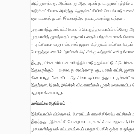
எடுத்துரைப்பது, அவர்களது ஆதரவுடன் நாடாளுமன்றத்தில் பெர
எதிர்க்கட்சியாக அமர்ந்து ஆளுங்கட்சியின் செயல்பாடுகள
ஜனநாயகத் துடன் இணைந்தே நடைமுறைக்கு வந்தன.
முதலாளித்துவக் கட்சிகளைப் பொறுத்தவரையில் பல்வேறு அணுகு முறைகளில் மாறுபாடுகள் இருந்தாலும்கூட அடிப்படையில்
முதலாளித் துவத்தைப் பாதுகாப்பதையே நோக்கமாகக் கொண்டு
– புரட்சிகரமானது என்பதால் முதலாளித்துவக் கட்சிகளிடமு
பொறுத்தவரையில் “நாங்கள் ஆட்சிக்கு வந்தால்” என்ற கோணத
இதற்கு மிகச் சரியான சமீபத்திய எடுத்துக்காட்டு அமெரிக்காவில் நடந்த அதிபர் தேர்தல். ஜார்ஜ் டபிள்யு புஷ், ஜான் கெர்ரி
இருவருக்கும் – அதாவது அவர்களது குடியரசுக் கட்சி, ஜன
கிடையாது. “என்னிடம் ஆட்சியை ஒப்படைத்துப் பாருங்கள்”
இருந்தன. இராக், இஸ்ரேல் விவகாரங்கள் முதல் உலகளாவிய
எதுவும் கிடையாது.
பண்பாட்டு ஆதிக்கம்
இந்தியாவில் விடுதலைப் போராட்டக் காலத்திலேயே கட்சிகள் உருவாகின என்றாலும் காங்கிரஸ் கட்சிதான் பெரிய இயக்கமாக
இருந்தது. நீதிக்கட்சி போன்ற வட்டாரக் கட்சிகள் உருவாகி, 
முதலாளித்துவக் கட்டமைப்பைப் பாதுகாப்பதில் ஒத்த கருத்த