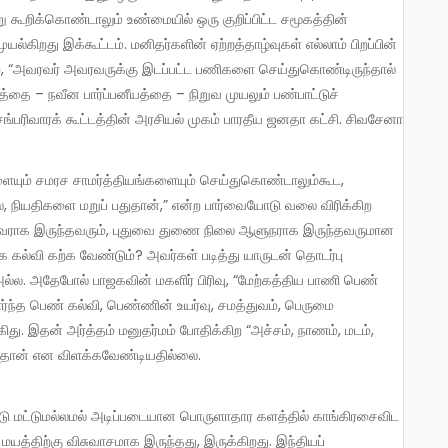
 கூறிக்கொண்டாலும் உண்மையில் ஒரு குறிப்பிட்ட சமூகத்தின்
கிறது இக்கூட்டம். மனிதர்களின் ஏற்றத்தாழ்வுகள் எல்லாம் பிறப்பின்
ம், “அவரவர் அவரவருக்கு இடப்பட்ட பணிகளை செய்துகொண்டிருந்தால்
்தை – நவீன பார்ப்பனீயத்தை – நிறுவ முயலும் பண்பாட்டுச்
்பரிவாரக் கூட்டத்தின் அரசியல் முகம் பாரதீய ஜனதா கட்சி. சிவசேனா
்ல, நியதிகளை மறுப் பதுதான்,” என்ற பார்வையோடு வலை விரிக்கிற
ுவராக இருந்தவரும், புதுவை துணை நிலை ஆளுநராக இருந்தவருமான
ாக கல்வி கற்க வேண்டும்? அவர்கள் படித்து யாருடன் தொடர்பு
அல்ல. அதேபோல் பாஜகவின் மகளிர் பிரிவு, “மேற்கத்திய பாணி பெண்
ர்ந்த பெண் கல்வி, பெண்ணின் உயர்வு, சமத்துவம், பெருமை
ிது. இதன் அர்த்தம் மனுதர்மம் போதிக்கிற “அச்சம், நாணம், மடம்,
துதான் என விளக்கவேண்டியதில்லை.
டு மட்டுமல்லமல் அடிப்படையான பொருளாதார களத்தில் காங்கிரசைவிட
மயத்திற்கு விசுவாசமாக இருந்தது, இருக்கிறது. இந்தியப்