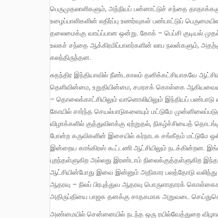
பெருமுதலாளிகளும், அந்நியப் பன்னாட்டுச் சந்தை தாதாக்
உழைப்பாளிகளின் எதிர்ப்பு உணர்வுகள் பண்பாட்டுப் பெருமைய
தலைமைக்கு வாய்ப்பான ஒன்று. கோக் – பெப்சி குடியல் முதல்
உலகச் சந்தை ஆக்கிரமிப்பாளர்களின் லாப நலன்களும், அதற
கலந்திருந்தன.
சுதந்திர இந்தியாவில் நீண்டகாலம் தனிக்கட்சியாகவே ஆட்சியில் இருந்த காங்கிரஸ் கட்சிக்கு பண்பாட்டுப் பிரச்சனைகளில் உள்ள
தெளிவின்மை, உறுதியின்மை, சமரசக் கொள்கை ஆகியவையும
– தொலைக்காட்சியிலும் வானொலியிலும் இந்தியப் பண்பாடு என
கோயில் சார்ந்த செயல்பாடுகளையும் மட்டுமே முன்னிலைப்படுத
விழாக்களில் குத்துவிளக்கு ஏற்றுதல், நிகழ்ச்சியைத் தொடங
போன்ற கருவிகளின் இசையில் கர்நாடக சங்கீதம் மட்டுமே ஒ
இன்றைய காங்கிரஸ் கூட்டணி ஆட்சியிலும் நடக்கின்றன. இங்
புறந்தள்ளுகிற அல்லது இரண்டாம் நிலைக்குத்தள்ளுகிற இந்தப
ஆட்சியின்போது இவை இன்னும் அதிகார பலத்தோடு வலிந்து 
ஆதரவு – நிலப் பிரபுத்துவ ஆதரவு பொருளாதாரக் கொள்கைக
அதிருப்தியை பாஜக தனக்கு சாதகமாக அறுவடை செய்துகொ
அண்மையில் சென்னையில் நடந்த ஒரு ரயில்வேத்துறை விழாவில், அமைச்சர் வந்து சேரும் வரையில் ஒலிபெருக்கியில் கிளாரினெட்