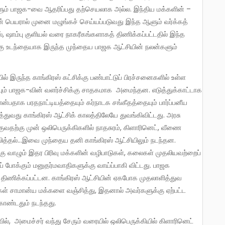
களும் பாஜக-வை ஆதரிப்பது தற்செயலாக அல்ல. இந்திய மக்களின் –
ின் பெயரால் முனை மழுங்கச் செய்யப்படுவது இந்த ஆளும் வர்க்கத்
, ஷாம்பு குளியல் வரை நாகரீகங்களாகத் திணிக்கப்பட்டதில் இந்த
்கு உடந்தையாக இருந்த முந்தைய பாஜக ஆட்சியின் நலன்களும்
் பாஜக-வின் வளர்ச்சிக்கு சாதகமாக அமைந்தன. எடுத்துக்காட்டாக
்பதாக பரதநாட்டியத்தையும் கர்நாடக சங்கீதத்தையும் பார்ப்பனீய
்துவது காங்கிரஸ் ஆட்சிக் காலத்திலேயே துவங்கிவிட்டது. அரசு
்குவதற்கு முன் ஒலிபெருக்கிகளில் நாதசுரம், கிளாரினெட், வீணை
லித்தல்…இவை முந்தைய தனி காங்கிரஸ் ஆட்சியிலும் நடந்தன.
கு வாழும் இதர பிரிவு மக்களின் வழிபாடுகள், கலைகள் முதலியவற்றைப்
் போக்கும் மனுதர்மவாதிகளுக்கு வாய்ப்பாகி விட்டது. பாஜக
திணிக்கப்பட்டன. காங்கிரஸ் ஆட்சியின் ஏகபோக முதலாளித்துவ
ள் சாமான்ய மக்களை வஞ்சித்து, இதனால் அவர்களுக்கு ஏற்பட்ட
ண்டதும் நடந்தது.