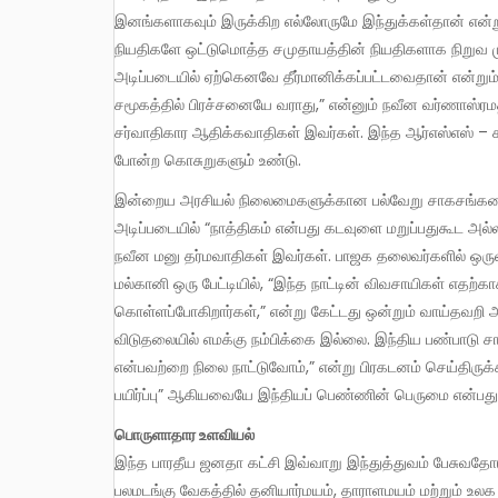
இனங்களாகவும் இருக்கிற எல்லோருமே இந்துக்கள்தான் என்று
நியதிகளே ஒட்டுமொத்த சமுதாயத்தின் நியதிகளாக நிறுவ முயல்
அடிப்படையில் ஏற்கெனவே தீர்மானிக்கப்பட்டவைதான் என்று
சமூகத்தில் பிரச்சனையே வராது,” என்னும் நவீன வர்ணாஸ்ரமத
சர்வாதிகார ஆதிக்கவாதிகள் இவர்கள். இந்த ஆர்எஸ்எஸ் – சங
போன்ற கொசுறுகளும் உண்டு.
இன்றைய அரசியல் நிலைமைகளுக்கான பல்வேறு சாகசங்களையும் சமரச சாமர்த்தியங்களையும் செய்துகொண்டாலும்கூட,
அடிப்படையில் “நாத்திகம் என்பது கடவுளை மறுப்பதுகூட அல
நவீன மனு தர்மவாதிகள் இவர்கள். பாஜக தலைவர்களில் ஒர
மல்கானி ஒரு பேட்டியில், “இந்த நாட்டின் விவசாயிகள் எதற்க
கொள்ளப்போகிறார்கள்,” என்று கேட்டது ஒன்றும் வாய்தவறி 
விடுதலையில் எமக்கு நம்பிக்கை இல்லை. இந்திய பண்பாடு சா
என்பவற்றை நிலை நாட்டுவோம்,” என்று பிரகடனம் செய்திருக்க
பயிர்ப்பு” ஆகியவையே இந்தியப் பெண்ணின் பெருமை என்ப
பொருளாதார உளவியல்
இந்த பாரதீய ஜனதா கட்சி இவ்வாறு இந்துத்துவம் பேசுவதோ
பலமடங்கு வேகத்தில் தனியார்மயம், தாராளமயம் மற்றும் உலக 