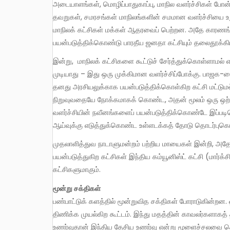
அடையாளங்கள், மொழிப்பாதுகாப்பு, மாநில வளர்ச்சிகள் போன
தவறுகள், சமரசங்கள் மாநிலங்களின் சமமான வளர்ச்சியை உ
மாநிலக் கட்சிகள் மக்கள் ஆதரவைப் பெற்றன. அதே காரணங்க
பயன்படுத்திக்கொண்டு பாரதீய ஜனதா கட்சியும் தலைதூக்கி
இன்று, மாநிலக் கட்சிகளை கூட்டுச் சேர்த்துக்கொள்ளாமல் எந்தவொரு அகில இந்தியக் கட்சியும் மத்தியில் ஆட்சி அமைக்க
முடியாது – இது ஒரு முக்கிமான வளர்ச்சிப்போக்கு. பா
தனது அரசியலுக்காக பயன்படுத்திக்கொள்கிற கட்சி மட்டும
நிறுவுவதையே நோக்கமாகக் கொண்ட, அதன் மூலம் ஒரு ஒற்றை
வளர்ச்சியின் நவீனங்களைப் பயன்படுத்திக்கொண்டே இப்படிய
ஆய்வுக்கு எடுத்துக்கொண்ட உள்ளடக்கத் தோடு தொடர்புகொ
முதலாளித்துவ நாடாளுமன்றம் பற்றிய மாயைகள் இன்றி, அதே நேரத்தில் இன்றைய எதார்த்தம் அதுதான் என்ற புரிதலோடு அதைப்
பயன்படுத்துகிற கட்சிகள் இந்திய கம்யூனிஸ்ட் கட்சி (மார்க
கட்சிகளுமாகும்.
மூன்று சக்திகள்
பண்பாட்டுக் களத்தில் மூன்றுவித சக்திகள் போராடுகின்றன.
திணிக்க முயல்கிற கூட்டம். இந்து மதத்தின் காவலர்களாகத
உணர்வுதான் இந்திய தேசிய உணர்வு என்று மூளைச்சலவை செய்