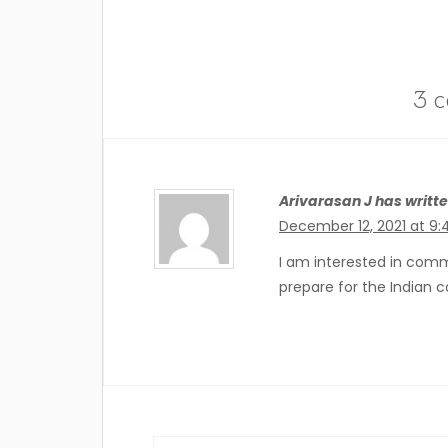
3 
Arivarasan J has writte
December 12, 2021 at 9:
I am interested in communist politics and ready to learn to make myself
prepare for the Indian 