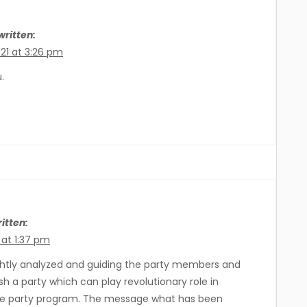
ritten:
21 at 3:26 pm
.
itten:
 at 1:37 pm
sh a party which can play revolutionary role in
e party program. The message what has been