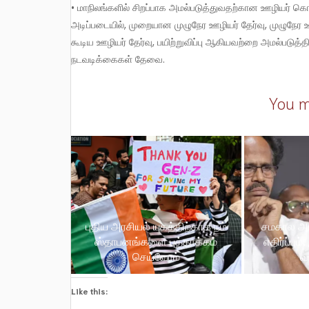
• மாநிலங்களில் சிறப்பாக அமல்படுத்துவதற்கான ஊழியர் கொ
அடிப்படையில், முறையான முழுநேர ஊழியர் தேர்வு, முழுநே
கூடிய ஊழியர் தேர்வு, பயிற்றுவிப்பு ஆகியவற்றை அமல்படுத்
நடவடிக்கைகள் தேவை.
You m
புதிய அரசியல் யுகத்திற்காக நம்
சமகால அர
ஸ்தாபனங்களை புத்தாக்கம்
எதிர்ப்பும
செய்வோம்
வா
Like this: