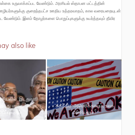
ள்கை உருவாக்கப்பட வேண்டும். அரசியல் ஸ்தாபன மட்டத்தின்
ர ஊழியர்களுக்கு குறைந்தபட்ச ஊதிய உத்தரவாதம், கால வரையறையுடன்
திட வேண்டும். இளம் தோழர்களை பொறுப்புகளுக்கு உயர்த்தவும் தீவிர
ay also like
சியலில் இடதுசாரி
், இடது மாற்றுக்கான
‘சுதந்திர’ அமெரிக்காவும், உலக
ய்ப்புகளும்
அரசியலும் !