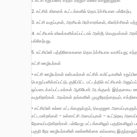
1. கட்சி உறுப்பினர் சந்தா மற்றும் லெவி செலுத்துதல்.
2. கட்சிக் கிளைக் கூட்டங்களில் தொடர்ச்சியான பங்கேற்பு.
3. கட்சி வகுப்புகள், அரசியல் பிரச்சாரங்கள், கிளர்ச்சிகள் ம
4. கட்சியால் விலக்களிக்கப்பட்டால் அன்றி, வெகுமக்கள் அரங்கத்தில் உறுப்பினராகி அதன் வேலைகளில் செயலூக்கத்துடன்
பங்கேற்பது.
5. கட்சியின் பத்திரிகைகளை தொடர்ச்சியாக வாசிப்பது; சந
கட்சி
ஊழியர்கள்
• கட்சி ஊழியர்கள் என்பவர்கள் கட்சிக் கமிட்டிகளின் உறுப்
பொறுப்பளிக்கப்பட்டு, குறிப்பிட்ட மட்டத்தில் கட்சியால் அனுப்
ஒப்படைக்கப்பட்டவர்கள் ஆகியோர் அடங்குவர். இத்தகைய ஊழி
வருகிறார்கள். அவர்கள் தங்களின் முழுநேரத்தையும், சக்தியையு
• கட்சியின் எல்லா மட்டங்களுக்கும், வெகுஜன அமைப்புகளுக்
சட்டமன்றங்கள் – உள்ளாட்சி அமைப்புகள் – கூட்டுறவு அமைப்ப
தேவைப்படுகிறார்கள். பல்வேறு மட்டங்களிலும் பகுதிகளிலும் ப
பகுதி நேர ஊழியர்களின் எண்ணிக்கை எவ்வளவு இருந்தாலு