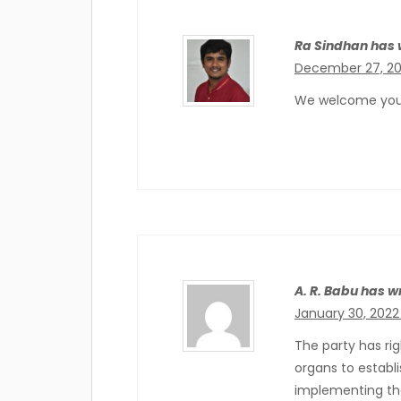
Ra Sindhan has w
December 27, 20
We welcome you
A. R. Babu has wr
January 30, 2022
The party has rightly analyzed and guiding the party members and
organs to establi
implementing th