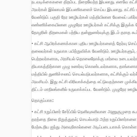
நடவடிக்கைகளை திறம்பட நிறைவேற்ற இயலாது. எனவே கட்சிக்
அவர்கள் இல்லாமல் இப்பணிகளைச் செய்ய இயலாது. கட்சிப் ப
வேண்டும். பகுதி நேர ஊழியர்கள் மத்தியிலான வேலைப் ப
எண்ணிக்கையிலான முழுநேர ஊழியர்கள் கட்சிக்கு இருக்க 
தோழரின் திறமைகள் பற்றிய தன்னுணர்வுக்கு இடம் தராத கூட்ட
• கட்சி ஆயிரக்கணக்கான புதிய ஊழியர்களைத் தேர்வு செய
தலைவர்கள் உருவாக பயிற்றுவிக்க வேண்டும். ஊழியர்களும்,
பெற்றவர்களாக, அரசியல் தொலைநோக்கு பார்வை உடையவர்களாக
தியாகத்திற்கான முழு உணர்வு கொண்டவர்களாக, தாங்களாகவ
மத்தியில் துணிச்சலாய் செயல்படுபவர்களாக, கட்சிக்கும் வர்க்
அவசியம். இது கட்சி விரிவாக்கத்தை எட்டுவதற்கான முக்கி
திட்டம் மாநிலங்களில் உருவாக்கப்பட வேண்டும். முழுநேர ஊழிய
தொகுப்பாக
:
• கட்சி உறுப்பினர் சேர்ப்பில் நெளிவுசுளிவான அணுகுமுறை கூ
தரத்தை நிலை நிறுத்துதல்; செயல்பாடு அற்ற உறுப்பினர்களை நீக
மேற்கூறிய ஐந்து அளவுகோல்களை அடிப்படையாகக் கொள்ள