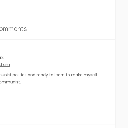
comments
n:
41 am
communist.