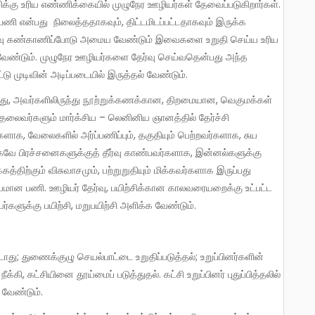
கு உரிய எண்ணிக்கையில் முழுநேர ஊழியர்கள் தேவைப்படுகிறார்கள்.
ணி என்பது நிலைத்ததாகவும், திட்டமிடப்பட்டதாகவும் இருக்க
கிர்வு கண்காணிப்போடு அமைய வேண்டும் இவைகளை உறுதி செய்ய உரிய
வேண்டும். முழுநேர ஊழியர்களை தேர்வு செய்வதென்பது அந்த
ு முடிவின் அடிப்படையில் இருத்தல் வேண்டும்.
்து, அவர்களிலிருந்து நூற்றுக்கணக்கான, திறமையான, வெகுமக்கள்
 தலைவர்களும் மார்க்சிய – லெனினிய ஞானத்தில் தேர்ச்சி
, வேலைகளில் அர்ப்பணிப்பும், தகுதியும் பெற்றவர்களாக, சுய
ே பிரச்சனைகளுக்குத் தீர்வு காண்பவர்களாக, இன்னல்களுக்கு
கத்திற்கும் விசுவாசமும், பற்றுறுதியும் மிக்கவர்களாக இருப்பது
யமான பணி. ஊழியர் தேர்வு, பயிற்சிக்கான காலவரையறைக்கு உட்பட்ட
ர்களுக்கு பயிற்சி, மறுபயிற்சி அளிக்க வேண்டும்.
டாது; துணைக்குழு செயல்பாட்டை உறுதிப்படுத்தல்; உறுப்பினர்களின்
்கி, கட்சியினை தூய்மைப் படுத்துதல். கட்சி உறுப்பினர் புதுப்பித்தலில்
 வேண்டும்.