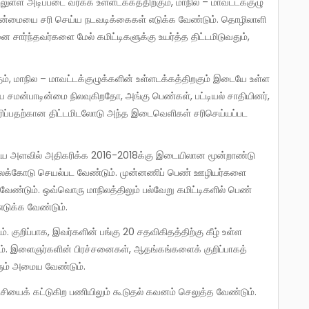
ிலுள்ள அடிப்படை வர்க்க உள்ளடக்கத்திற்கும், மாநில – மாவட்டக்குழு
பாடின்மையை சரி செய்ய நடவடிக்கைகள் எடுக்க வேண்டும். தொழிலாளி
 சார்ந்தவர்களை மேல் கமிட்டிகளுக்கு உயர்த்த திட்டமிடுவதும்,
.
கும், மாநில – மாவட்டக்குழுக்களின் உள்ளடக்கத்திறகும் இடையே உள்ள
ய சமன்பாடின்மை நிலவுகிறதோ, அங்கு பெண்கள், பட்டியல் சாதியினர்,
ிகரிப்பதற்கான திட்டமிடலோடு அந்த இடைவெளிகள் சரிசெய்யப்பட
திய அளவில் அதிகரிக்க 2016-2018க்கு இடையிலான மூன்றாண்டு
ற இலக்கோடு செயல்பட வேண்டும். முன்னணிப் பெண் ஊழியர்களை
 வேண்டும். ஒவ்வொரு மாநிலத்திலும் பல்வேறு கமிட்டிகளில் பெண்
எடுக்க வேண்டும்.
. குறிப்பாக, இவர்களின் பங்கு 20 சதவிகிதத்திற்கு கீழ் உள்ள
ும். இளைஞர்களின் பிரச்சனைகள், ஆதங்கங்களைக் குறிப்பாகத்
ளும் அமைய வேண்டும்.
்சியைக் கட்டுகிற பணியிலும் கூடுதல் கவனம் செலுத்த வேண்டும்.