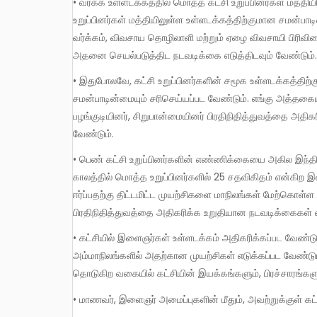
• வர்க்க உள்ளடக்கத்தில் மொத்த கட்சி உறுப்பினர்கள் மத்திய
உறுப்பினர்கள் மத்தியிலுள்ள உள்ளடக்கத்திற்குமான சமன்
வர்க்கம், விவசாய தொழிலாளி மற்றும் ஏழை விவசாயி பிரிவினை
அதனை செயல்படுத்திட நடவடிக்கை எடுத்திடவும் வேண்டும்
• இதுபோலவே, கட்சி உறுப்பினர்களின் சமூக உள்ளடக்கத்திற்
சமன்பாடின்மையும் சரிசெய்யப்பட வேண்டும். எங்கு அத்தகை
பழங்குடியினர், சிறுபான்மையினர் பிரதிநிதித்துவத்தை அத
வேண்டும்.
• பெண் கட்சி உறுப்பினர்களின் எண்ணிக்கையை அகில இந்
காலத்தில் மொத்த உறுப்பினர்களில் 25 சதவிகிதம் என்கி
ஈர்ப்பதற்கு திட்டமிட்ட முயற்சிகளை மாநிலங்கள் மேற்கொள்ள
பிரதிநிதித்துவத்தை அதிகரிக்க உறுதியான நடவடிக்கைகள் 
• கட்சியில் இளைஞர்கள் உள்ளடக்கம் அதிகரிக்கப்பட வேண்டும்
அம்மாநிலங்களில் அதற்கான முயற்சிகள் எடுக்கப்பட வேண்ட
தொடுகிற வகையில் கட்சியின் இயக்கங்களும், பிரச்சாரங்க
• மாணவர், இளைஞர் அமைப்புகளின் மீதும், அவற்றுக்குள் கட