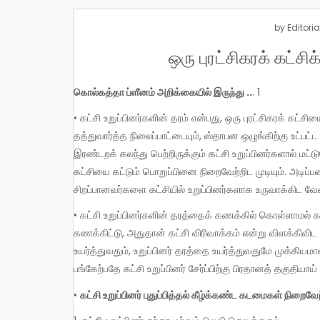
by
Editoria
ஒரு புரட்சிகரக் கட்சி
கொல்கத்தா ப்ளீனம் அறிக்கையில் இருந்து ..
. 1
• கட்சி உறுப்பினர்களின் தரம் என்பது, ஒரு புரட்சிகரக் கட
தத்துவார்த்த நிலைப்பாட்டையும், ஸ்தாபன ஒழுங்கிற்கு உட்ப
இரண்டறக் கலந்து பெற்றிருக்கும் கட்சி உறுப்பினர்களால் ம
கட்சியை கட்டும் பொறுப்பினை நிறைவேற்றிட முடியும். அடிப்படை
சிறப்பானவர்களை கட்சியில் உறுப்பினர்களாக உருவாக்கிட வேண
• கட்சி உறுப்பினர்களின் தரத்தைக் கணக்கில் கொள்ளாமல் கட்
கணக்கிட்டு, அதுதான் கட்சி விரிவாக்கம் என்று விளக்கிவிட 
உயர்த்துவதும், உறுப்பினர் தரத்தை உயர்த்துவதுமே முக்கிய
பங்கேற்பதே கட்சி உறுப்பினர் சேர்ப்பிற்கு பிரதானத் தகுதியாய
•
கட்சி உறுப்பினர் புதுப்பித்தல் கீழ்க்கண்ட கடமைகள் நிற