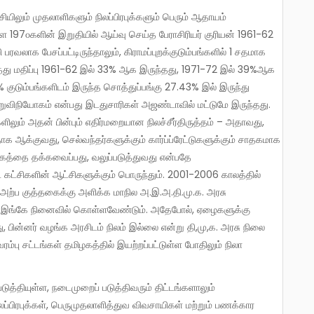
ை 197௦களின் இறுதியில் ஆய்வு செய்த பேராசிரியர் குரியன் 1961-62
 பரவலாக பேசப்பட்டிருந்தாலும், கிராமப்புறக்குடும்பங்களில் 1 சதமாக
ொத்து மதிப்பு 1961-62 இல் 33% ஆக இருந்தது, 1971-72 இல் 39%ஆக
% குடும்பங்களிடம் இருந்த சொத்துப்பங்கு 27.43% இல் இருந்து
றுவிநியோகம் என்பது இடதுசாரிகள் அஜண்டாவில் மட்டுமே இருந்தது.
ிலும் அதன் பின்பும் எதிர்மறையான நிலச்சீர்திருத்தம் – அதாவது,
க ஆக்குவது, செல்வந்தர்களுக்கும் கார்ப்ப்ரேட்டுகளுக்கும் சாதகமாக
கத்தை தக்கவைப்பது, வலுப்படுத்துவது என்பதே
கட்சிகளின் ஆட்சிகளுக்கும் பொருந்தும். 2001-2006 காலத்தில்
ற்ப குத்தகைக்கு அளிக்க மாநில அ.இ.அ.தி.மு.க. அரசு
ும் இங்கே நினைவில் கொள்ளவேண்டும். அதேபோல், ஏழைகளுக்கு
ு, பின்னர் வழங்க அரசிடம் நிலம் இல்லை என்று தி,மு,க. அரசு நிலை
்பு சட்டங்கள் தமிழகத்தில் இயற்றப்பட்டுள்ள போதிலும் நிலா
்பிரபுக்கள், பெருமுதலாளித்துவ விவசாயிகள் மற்றும் பணக்கார