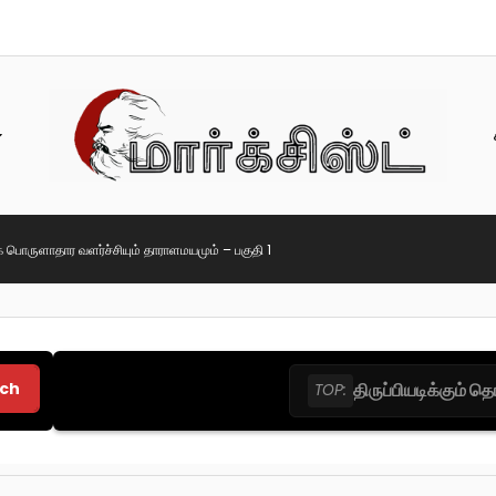
 பொருளாதார வளர்ச்சியும் தாராளமயமும் – பகுதி 1
ch
திருப்பியடிக்கும் 
TOP: