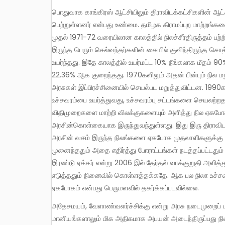
பொதுவாக காங்கிரஸ் ஆட்சியிலும் திராவிடக்கட்சிகளின் ஆட்சியிலும் முதலாளிகளும் நிலப்பிரபுக்களும் பெரும் ஆதாயம்
பெற்றுள்ளனர் என்பது உண்மை. தமிழக கிராமப்புற மாற்றங்கள
முதல் 1971-72 வரையிலான காலத்தில் நிலச்சீர்திருத்தம் பற்றி
இருந்த பெரும் செல்வந்தர்களின் கையில் குவிந்திருந்த ச
உயர்ந்தது. இதே காலத்தில் உயர்மட்ட 10% நீங்கலாக மீதம் 90
22.36% ஆக குறைந்தது. 1970களிலும் அதன் பின்பும் நில ம
அரசுகள் இப்பிரச்சினையில் செயல்பட மறுத்துவிட்டன. 1990கள
உச்சவரம்பை உயர்த்துவது, உச்சவரம்பு சட்டங்களை செயலற்றதா
விதிமுறைகளை மாற்றி விலக்குகளையும் அளித்து நில ஏகபோ
அரசின்கொள்கையாக இருந்துவந்துள்ளது. இது இரு திராவிட 
அரசின் வசம் இருந்த நிலங்களை ஏகபோக முதலாளிகளுக்கு அ
முனைந்ததும் அதை எதிர்த்து போராட்டங்கள் நடத்தப்பட்டத
இரண்டு ஏக்கர் என்று 2006 இல் தேர்தல் வாக்குறுதி அளித்த
எடுத்ததும் நினைவில் கொள்ளத்தக்கதே. ஆக பல நிலா உச்சவரம
ஏகபோகம் என்பது பெருமளவில் தகர்க்கப்படவில்லை.
அதேசமயம், வேளாண்வளர்ச்சிக்கு என்று அரசு நடைமுறைப் படுத்தியுள்ள, நடைமுறைப் படுத்திவரும் திட்டங்களாலும்
மானியங்களாலும் மிக அதிகமாக அபயன் அடைந்திருப்பது நிலப