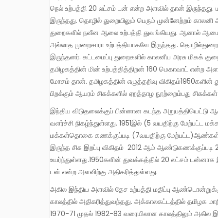
நெல் உற்பத்தி 20 லட்சம் டன் என்ற அளவில் தான் இருந்தது
இருந்தது. தொழில் துறையிலும் பெரும் முன்னேற்றம் காலனி ஆ
துறைகளில் நவீன ஆலை உற்பத்தி துவங்கியது. ஆனால் ஆமை
அல்லாத முறைசாரா உற்பத்தியாகவே இருந்தது. தொழில்துறை உழ
இருந்தனர். கட்டமைப்பு துறைகளில் காலனீய அரசு மிகக் 
தமிழகத்தின் மின் உற்பத்தித்திறன் 160 மெகாவாட் என்ற அள
மோசம் தான். தமிழகத்தின் எழுத்தறிவு விகிதம்1950களின் த
பிறக்கும் ஆயரம் சிசுக்களில் ஏறத்தாழ நூற்றைம்பது சிசுக்
இந்திய விடுதலைக்குப் பின்னான கடந்த அறுபத்தியெட்டு ஆண்டுகளில் அனைத்து துறைகளிலும் தமிழகத்தில் பொருளாதார
வளர்ச்சி நிகழ்ந்துள்ளது. 1951இல் (5 வயதிற்கு மேற்பட்ட மக
மக்கள்தொகை கணக்குப்படி (7வயதிற்கு மேற்பட்ட)ஆண்கள் 
இருந்த சிசு இறப்பு விகிதம் 2012 ஆம் ஆண்டுகணக்குப்படி 
உயர்ந்துள்ளது.1950களின் துவக்கத்தில் 20 லட்சம் டன்னாக 
டன் என்ற அளவிற்கு அதிகரித்துள்ளது.
அகில இந்திய அளவில் தேச உற்பத்தி மதிப்பு ஆண்டொன்றுக்கு சுமார் 3 சதவிகிதம் என்ற அளவில் 1950 முதல் 1966 வரையிலான
காலத்தில் அதிகரித்துவந்தது. அக்காலகட்டத்தில் தமிழக மா
1970-71 முதல் 1982-83 வரையிலான காலத்திலும் அகில இந்