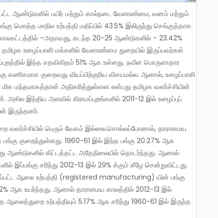
கு மொத்த மாநில உற்பத்தி மதிப்பில் 43.5% இலிருந்து செங்குத்தாக
 காலகட்டத்தில் –அதாவது, கடந்த 20-25 ஆண்டுகளில் – 23.42%
 தமிழக உழைப்பாளி மக்களில் வேளாண்மை துறையில் இருப்பவர்கள்
ப்புறத்தில் இந்த சதவிகிதம் 51% ஆக உள்ளது. நவீன பொருளாதார
்கு கணிசமாக குறைவது வியப்பிற்குரிய விசயமல்ல. ஆனால், உழைப்பாளி
மிக மந்தமாகத்தான் அதிகரித்துள்ளன என்பது தமிழக வளர்ச்சியின்
 அகில இந்திய அளவில் கிராமப்புறங்களில் 2011-12 இல் உழைப்புப்
் இருந்தனர்.
ன் பங்கு குறைந்துள்ளது. 1960-61 இல் இந்த பங்கு 20.27% ஆக
்து ஆண்டுகளில் கிட்டத்தட்ட அதேநிலையில் தொடர்ந்தது. ஆனால்
 இப்பங்கு சரிந்து 2012-13 இல் 29% க்கும் கீழே சென்றுவிட்டது.
ய்யப்பட்ட ஆலை உற்பத்தி (registered manufacturing) யின் பங்கு
2% ஆக உயர்ந்தது. ஆனால் தாராளமய காலத்தில் 2012-13 இல்
த ஆலைத்துறை உற்பத்தியும் 5.17% ஆக சரிந்து 1960-61 இல் இருந்த