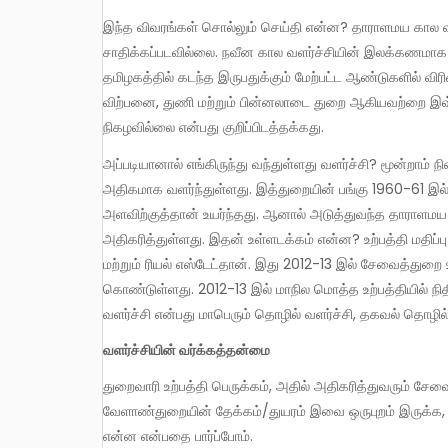
இந்த விவரங்கள் சொல்லும் செய்தி என்ன? தாராளமய கால வளர்ச்சி என்பது வேளாண்துறையிலோ, தொழில்துறையிலோ
சாதிக்கப்படவில்லை. நவீன கால வளர்ச்சியின் இலக்கணமாக
தமிழகத்தில் கடந்த இருபதுக்கும் மேற்பட்ட ஆண்டுகளில் வி
விற்பனை, துணி மற்றும் பின்னலாடை துறை ஆகியவற்றை இவ
நிகழவில்லை என்பது குறிப்பிடத்தக்கது.
அப்படியானால் எங்கிருந்து வந்துள்ளது வளர்ச்சி? மூன்றாம் நிலைத்துறை – இது சேவைத்துறை என்றும் அழைக்கப்படுகிறது – தான்
அதிகமாக வளர்ந்துள்ளது. இத்துறையின் பங்கு 1960-61 இ
அளவிற்குத்தான் உயர்ந்தது. ஆனால் அடுத்துவந்த தாராளமய 
அதிகரித்துள்ளது. இதன் உள்ளடக்கம் என்ன? உற்பத்தி மதிப்ப
மற்றும் ரியல் எஸ்டேட்தான். இது 2012-13 இல் சேவைத்துறை உ
கொண்டுள்ளது. 2012-13 இல் மாநில மொத்த உற்பத்தியில் நிதி
வளர்ச்சி என்பது மாபெரும் தொழில் வளர்ச்சி, தகவல் தொழில்ந
வளர்ச்சியின் வர்க்கத்தன்மை
துறைவாரி உற்பத்தி பெருக்கம், அதில் அதிகரித்துவரும் சேவைத்துறையின் பங்கு, தொழில்துறையின் மந்தமான வளர்ச்சி,
வேளாண்துறையின் தேக்கம்/துயரம் இவை ஒருபுறம் இருக்க, தமி
என்ன என்பதை பார்ப்போம்.