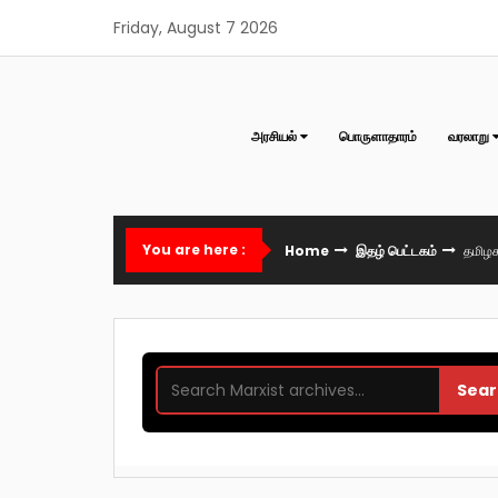
Skip
Friday, August 7 2026
to
content
அரசியல்
பொருளாதாரம்
வரலாறு
You are here :
Home
இதழ் பெட்டகம்
தமிழக
Sear