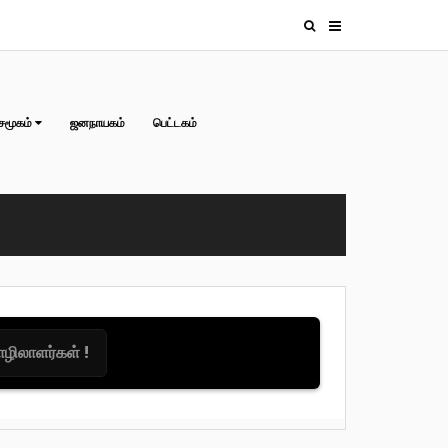
சமூகம்
ஜனநாயகம்
பெட்டகம்
தொழிலாளர்கள் !