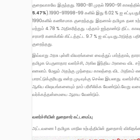
குறைவாகவே இருந்தது. 1980-81 முதல் 1990-91 காலத்தில்
5.
47%
).1990-911998-99 களில் இது 6.02 % ஐ எட்டியத
1990களில் கணிசமாக குறைந்தது. இதனால் தமிழக தலா உற்பத
மற்றும் 4.78 % அதிகரித்தது. பத்தாம் ஐந்தாண்டு திட்ட கா
சராசரி கணக்கில் கிட்டத்தட்ட 9.7 % ஐ எட்டியது.அடுத்த
குறைந்தது.
இவ்வாறு அரசு புள்ளி விவரங்களை வைத்துப் பார்த்தால், தாராளமய காலத்தில் – அதாவது, கடந்த இருபத்தைந்து ஆண்டுகளில் –
தமிழக பெருளாதார வளர்ச்சி, அகில இந்திய அளவை விட சற
எனலாம். மேலும் அதற்கு முந்தைய காலத்தை விட அதிகம் என
பாராட்டுக்குரியது என்ற முடிவுக்கு செல்ல இயலாது. வளர்
ஆகிய விஷயங்களையும் நாம் பரிசீலிக்க வேண்டும்.வேறு வ
வர்க்கத்தன்மையை ஆராய வேண்டும்.
வளர்ச்சியின் துறைசார் கட்டமைப்பு
அட்டவணை 1 தமிழக மாநில உற்பத்தியின் துறைசார் விகிதங