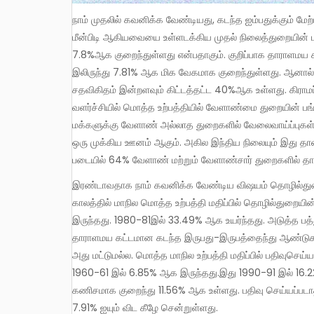
நாம் முதலில் கவனிக்க வேண்டியது, கடந்த ஐம்பதுக்கும் மேற்பட்ட ஆண்டுகளில் பயிர் மற்றும் கால்நடை வேளாண்மை, வனம் மற்றும்
மீன்பிடி ஆகியவையை உள்ளடக்கிய முதல் நிலைத்துறையின் பங்
7.8%ஆக குறைந்துள்ளது என்பதாகும். குறிப்பாக தாராளமய
இலிருந்து 7.81% ஆக மிக வேகமாக குறைந்துள்ளது. ஆனால்
சதவிகிதம் இன்றளவும் கிட்டத்தட்ட 40%ஆக உள்ளது. கிராம
வளர்ச்சியில் மொத்த உற்பத்தியில் வேளாண்மை துறையின் பங
மக்களுக்கு வேளாண் அல்லாத துறைகளில் வேலைவாய்ப்புகள் 
ஒரு முக்கிய ஊனம் ஆகும். அகில இந்திய நிலையும் இது தான்.
படையில் 64% வேளாண் மற்றும் வேளாண்சார் துறைகளில் தான
இரண்டாவதாக நாம் கவனிக்க வேண்டிய விஷயம் தொழில்துறை வளர்ச்சியில் பெரும் வேகம் இல்லை.சொல்லப்போனால், தாராளமய
காலத்தில் மாநில மொத்த உற்பத்தி மதிப்பில் தொழில்துறையி
இருந்தது. 1980-81இல் 33.49% ஆக உயர்ந்தது. அடுத்த பத
தாராளமய கட்டமான கடந்த இருபது-இருபத்தைந்து ஆண்டுகளில்
அது மட்டுமல்ல. மொத்த மாநில உற்பத்தி மதிப்பில் பதிவுசெ
1960-61 இல் 6.85% ஆக இருந்தது.இது 1990-91 இல் 16.2
கணிசமாக குறைந்து 11.56% ஆக உள்ளது. பதிவு செய்யப்படா
7.91% ஐயும் விட கீழே சென்றுள்ளது.