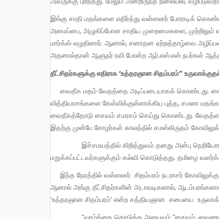
அவருக்கு புரிந்தது. மேலும் அன்றிருந்த நிலையில், வழிபடுவ
இங்கு சாதி மதங்களை எதிர்த்து வள்ளலார் போராடிக் கொண்டிருக்கும்போதுதான் இந்த முடை நாற்றம் அடித்து தேங்கி நின்ற வர்ண
அமைப்பை, அழுகிப்போன சாதிய முறைமைகளை, முற்றிலும் வீழ்
மார்க்ஸ் எழுதினார். ஆனால், சனாதன ஏற்றத்தாழ்வை அழிப்பதை
அதனால்தான் ஆளுநர் ரவி போன்ற ஆர்.எஸ்.எஸ் நபர்கள் ஆத்
தீட்சிதர்களுக்கு எதிராக ‘
உத்தரஞான
சிதம்பரம்” உருவாக்குதல
வைதீக மதம் வேதத்தை அடிப்படையாகக் கொண்டது. சைவ மதம் ஆகமத்தை அடிப் படையாகக் கொண்டது. சாதி, வருண
வித்தியாசங்களை கேள்விக்குள்ளாக்கிய புத்த, சமண மதங்க
வைதீகத்தோடு சைவம் சமரசம் செய்து கொண்டது. வேதத்தை 
இதற்கு முன்பே சோழர்கள் காலத்தில் சமஸ்கிருதம் கோவிலு
இச்சமயத்தில் கிறித்துவம் தனது அன்பு நெறியோடு தமிழகத்திற்குள் வந்தது. சாதிய கொடுமைகளை எதிர்த்தது. கல்வி
மறுக்கப்பட்டவர்களுக்கும் கல்வி கொடுத்தது. தமிழை வளர
இந்த நேரத்தில் வள்ளலார் சிதம்பரம் நடராசர் கோவிலுக்கு தினசரி சென்று வந்தார் சைவத்தின் மீதான பற்று அதற்கு காரணம்.
ஆனால் அங்கு தீட்சிதர்களின் அடாவடிகளால், ஆடம்பரங்களால
‘உத்தரஞான சிதம்பரம்’ என்ற சத்தியஞான சபையை உருவாக்க
”வாழ்க்கை கொடுத்த அனுபவம் ”சைவம், வைணவம் இரண்டையும் நம்பாதீர்கள். அது உண்மையை சொல்லாது.