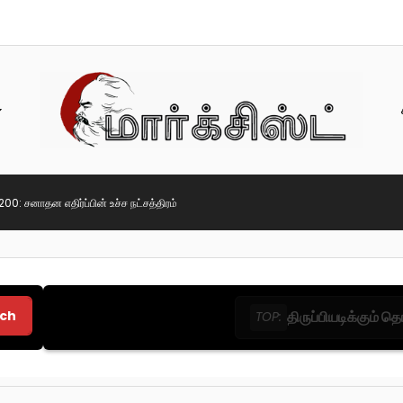
00: சனாதன எதிர்ப்பின் உச்ச நட்சத்திரம்
ch
திருப்பியடிக்கும் 
TOP: