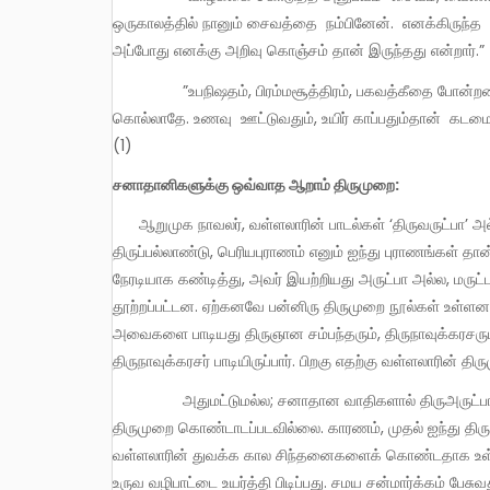
ஒருகாலத்தில் நானும் சைவத்தை நம்பினேன். எனக்கிருந்த நம
அப்போது எனக்கு அறிவு கொஞ்சம் தான் இருந்தது என்றார்.”
”உபநிஷதம், பிரம்மசூத்திரம், பகவத்கீதை போன்றவை கொலை செய்வதை தர்மமாக கூறியது. இதற்கு மாறாக, வள்ளலார்
கொல்லாதே. உணவு ஊட்டுவதும், உயிர் காப்பதும்தான் கடமை 
(1)
சனாதானிகளுக்கு ஒவ்வாத ஆறாம் திருமுறை:
ஆறுமுக நாவலர், வள்ளலாரின் பாடல்கள் ‘திருவருட்பா’ அல்ல என்று மறுத்தார், தேவாரம், திருவாசகம், திருவிசைப்பா,
திருப்பல்லாண்டு, பெரியபுராணம் எனும் ஐந்து புராணங்கள் த
நேரடியாக கண்டித்து, அவர் இயற்றியது அருட்பா அல்ல, மருட
தூற்றப்பட்டன. ஏற்கனவே பன்னிரு திருமுறை நூல்கள் உள்ளன
அவைகளை பாடியது திருஞான சம்பந்தரும், திருநாவுக்கரசரு
திருநாவுக்கரசர் பாடியிருப்பார். பிறகு எதற்கு வள்ளலாரின் 
அதுமட்டுமல்ல; சனாதான வாதிகளால் திருஅருட்பாவில் உள்ள முதல் ஐந்து திருமுறைகள் கொண்டாடப்பட்டது போல, ஆறாம்
திருமுறை கொண்டாடப்படவில்லை. காரணம், முதல் ஐந்து த
வள்ளலாரின் துவக்க கால சிந்தனைகளைக் கொண்டதாக உள்ளது. ச
உருவ வழிபாட்டை உயர்த்தி பிடிப்பது. சமய சன்மார்க்கம் பேசுவ