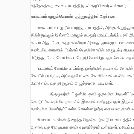
சந்தேகத்தை சைவ சமயத்திற்குள் எழுப்பினார் வள்ளலார்.
வள்ளலார் ஏற்றுக்கொண்ட தத்துவத்தின் அடிப்படை:
வள்ளலார் வடலூரில் வாழ்ந்த சமயத்தில், அங்கு கிறுத்துவம் மற்றும் இஸ்லாம் மதங்கள் எட்டி இருக்கவில்லை. எனினும்
கிறித்துவமும் இஸ்லாம் மதமும் கடலூர் மாவட்டத்தில் பரவி இர
காலம் அது. அவர் கற்ற கல்வியும் அவரது ஞானமும் பல்கலை
கண்டறிய காரணம் “உள்ளம் பெருங்கோயில்; ஊனுடம்பு ஆலயம்
விடுத்து, அகக்கோயிலைப் போற்றி கோவிலுக்குச் செல்வதைக
”படமாடும் கோயில் பரமர்க்கு ஒன்றீயின் நடமாடும் கோயில் நம்பர்க்கு அங்கு ஆகா; நடமாடும் கோயில் நம்பர்க்கு ஒன்றீயின் படமாடும்
கோயில் பரமர்க்கு அங்கதாமே” என கோவில் உண்டியலில் பண
போடு என்பதை திருமூலம் அழுத்தமாக பாடினார்.
திருமூலரின் ” ஒன்றே குலம் ஒருவனே தேவன்” ”உண்ணும் உணவில் ஒரு கைப்பிடி அரிசியை எடுத்து இல்லாதவனுக்கு
கொடு” ”கடவுள் வேதங்களில் இல்லை; மனிதனுக்குள் இருக்கி
தண்டிக்க வேண்டும்” என்ற சொன்ன இந்த சைவ மரபுதான் 
விவசாய கூலிகள் நிறைந்த தென்னாற்காடு மாவட்டத்தில் சொந்தமாக நிலங்கள் இல்லாத மக்கள் கடுமையாக பாதிப்பிற்கு
ஆளாவதை நேரடியாக கண்டு உணர்ந்தார் வள்ளலார். பசியும்