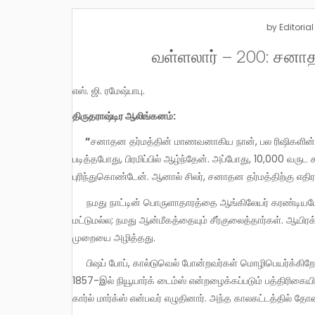
by
Editorial
வள்ளலார் – 200: சனாதன 
எஸ். ஜி. ரமேஷ்பாபு.
திருதராஷ்டிர
ஆலிங்கனம்:
”
சனாதன தர்மத்தின் மாணவனாகிய நான், பல ரிஷிகளின் ந
படித்தபோது, பிரமிப்பில் ஆழ்ந்தேன். அப்போது, 10,000 வருட
புரிந்துகொண்டேன். ஆனால் சிலர், சனாதன தர்மத்திற்கு எதிர
நமது நாட்டின் பொருளாதாரத்தை ஆங்கிலேயர் கரண்டியபோது தோன்றியவர் வள்ளலார். ஆங்கிலேயர்கள் பொருளாதாரத்தை
மட்டுமல்ல; நமது ஆன்மீகத்தையும் சீர்குலைத்தார்கள். ஆயி
முறையை அழித்தது.
பிஷப் போப், கால்டுவெல் போன்றவர்கள் மொழிபெயர்க்கிறேன் என்று கூறி நமது நூல்களில் இருந்து ஆன்மீகத்தை அகற்றிவிட்டனர்.
1857-இல் நியூயார்க் டைம்ஸ் என்றழைக்கப்படும் பத்திரிகைய
கார்ல் மார்க்ஸ் என்பவர் எழுதினார். அந்த காலகட்டத்தில் தோ