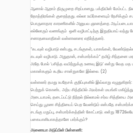
ஆனால் ஆறாம் திருமுறை சிறப்பானது. பக்தியின் மேம்பட்ட நிலையில் உள்ளது. சமயங்களை கடந்த சமயாதீதம் கொண்டது. பொய்யான
தோத்திரங்கள் குறைந்தது. எல்லா உயிர்களையும் நேசிக்கும
பொருளாதார காரணிகளில் அனுபவ ஞானத்தை அடிப்படையாக 
எல்லோரும் வணங்கும் ஒளி வழிபாட்டிற்கு இறுதியாய் வந்து
சனாதனவாதிகள் வள்ளாலாரை எதிர்த்தனர்.
”கடவுள் வழிபாடு என்பது, சடங்குகள், யாகங்கள், வேண்டுதல்களில் இல்லை. மனிதர்களுக்கு மனிதர்கள் உதவும் ‘ஜீவகாருண்யம்’ தான்
கடவுள் வழிபாடு. அதுதான், சன்மார்க்கம்” தமிழ் சிந்தனை 
அதே போல் ‘பசித்த வயிற்றுக்கு உணவு இடு’ என்று வேத மத மரப
மகான்களும் கூறிய சான்றுகளே இல்லை. (2)
வள்ளலார் தமது உபதேசக் குறிப்புகளில் இவ்வாறு எழுதுகிறார்: “சமயத் தெய்வங்களில் வழிபாடு செய்து அந்த சமயத் தெய்வங்களை
பெற்றுக் கொண்ட அற்ப சித்தியில் அவர்கள் மயங்கி மகிழ்ந்த
அடையாமல், தடைப்பட்டு நிற்றல் நில்லாமல் சர்வ சித்தியை
செய்து பூரண சித்தியைப் பெற வேண்டும் என்பதே சன்மார்க்க 
சடங்கு மறுப்பு, சன்மார்க்கத்தின் கோட்பாடு. என்று 18
பகையாளியாகத்தானே பார்க்கும்?
அணையா அடுப்பின் பின்னணி: