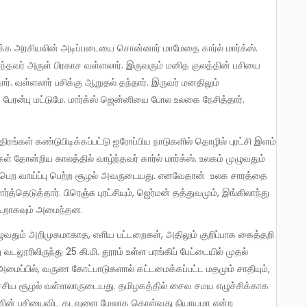
றந்தவர் அருள் பிரகாச வள்ளலார். இருவரும் மனித குலத்தின் பசியை
்தார். வள்ளலார் பசிக்கு ஆறுதல் தந்தார். இருவர் மனதிலும்
 பேரன்பு மட்டுமே. மார்க்ஸ் ஜென்னியை போல உலகை நேசித்தார்.
கள் தோன்றிய காலத்தில் வாழ்ந்தவர் கார்ல் மார்க்ஸ். உலகம் முழுவதும்
் பெற வாய்ப்பு பெற்ற சூழல் அவருடையது. எனவேதான் உலக சாரத்தை
த்தெடுத்தார். பிரெஞ்சு புரட்சியும், ஜெர்மன் தத்துவமும், இங்கிலாந்து
கூறாகவும் அமைந்தன.
வடலூரிலிருந்து 25 கி.மி. தூரம் உள்ள பரங்கிப் பேட்டையில் முதல்
 அமைப்பில், வருண கோட்பாடுகளால் கட்டமைக்கப்பட்ட மதமும் சாதியும்,
்சிய சூழல் வள்ளலாருடையது. தமிழகத்தில் சைவ சமய எழுச்சிக்காக
னிதனின் பசியைவிட கடவுளை மேலாக கொள்வது நியாயமா என்ற