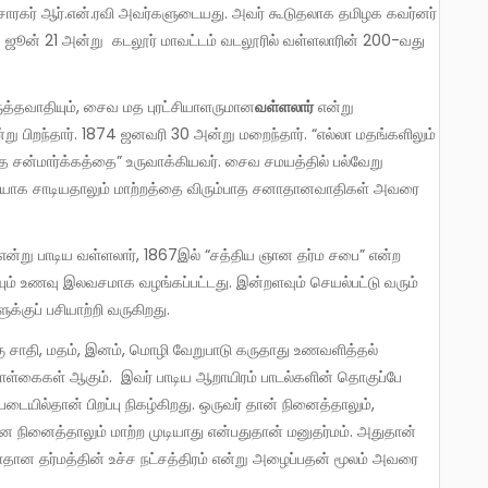
23 ஜூன் 21 அன்று கடலூர் மாவட்டம் வடலூரில் வள்ளலாரின் 200-வது
ிருத்தவாதியும், சைவ மத புரட்சியாளருமான
வள்ளலார்
என்று
ு பிறந்தார். 1874 ஜனவரி 30 அன்று மறைந்தார். “எல்லா மதங்களிலும்
த சன்மார்க்கத்தை” உருவாக்கியவர். சைவ சமயத்தில் பல்வேறு
ுமையாக சாடியதாலும் மாற்றத்தை விரும்பாத சனாதானவாதிகள் அவரை
ம் உணவு இலவசமாக வழங்கப்பட்டது. இன்றளவும் செயல்பட்டு வரும்
குப் பசியாற்றி வருகிறது.
ள்கைகள் ஆகும். இவர் பாடிய ஆறாயிரம் பாடல்களின் தொகுப்பே
டையில்தான் பிறப்பு நிகழ்கிறது. ஒருவர் தான் நினைத்தாலும்,
நினைத்தாலும் மாற்ற முடியாது என்பதுதான் மனுதர்மம். அதுதான்
ான தர்மத்தின் உச்ச நட்சத்திரம் என்று அழைப்பதன் மூலம் அவரை