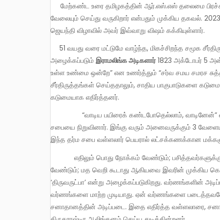
மேற்கண்ட உரை தமிழகத்தின் ஆர்.எஸ்.எஸ் தலைமை பிரச்சாரகர் ஆர்.என்.ரவி அவர்களுடையது. அவர் கூடுதலாக தமிழக கவர்னர்
வேலையும் செய்து வருகிறார் என்பதும் முக்கிய தகவல். 20
ஜெயந்தி விழாவில் அவர் இவ்வாறு விஷம் கக்கியுள்ளார்.
51 வயது வரை மட்டுமே வாழ்ந்த, மிகச்சிறந்த சமூக சீர்த
அழைக்கப்படும்
இராமலிங்க
அடிகளார்
1823 அக்டோபர் 5 அன்ற
உள்ள உண்மை ஒன்றே” என உணர்த்தும் “சர்வ சமய சமரச சுத்
சீர்திருத்தங்கள் செய்ததாலும், சாதிய பாகுபாடுகளை கட
கடுமையாக எதிர்த்தனர்.
“வாடிய பயிரைக் கண்டபோதெல்லாம், வாடினேன்” என்று பாடிய வள்ளலார், 1867இல் “சத்திய ஞான தர்ம சபை” என்ற
சபையை நிறுவினார். இங்கு வரும் அனைவருக்கும் 3 வேளையு
இந்த தர்ம சபை வள்ளலார் பெயரால் லட்சக்கணக்கான மக்களுக்
எதிலும் பொது நோக்கம் வேண்டும்; பசித்தவர்களுக்கு சாதி, மதம், இனம், மொழி வேறுபாடு கருதாது உணவளித்தல்
வேண்டும்; மத வெறி கூடாது ஆகியவை இவரின் முக்கிய கொ
‘திருவருட்பா’ என்று அழைக்கப்படுகிறது. வர்ணங்களின் அடிப்ப
வர்ணங்களை மாற்ற முடியாது. ஏன் வர்ணங்களை படைத்தவனே 
சனாதானத்தின் அடிப்படை. இதை எதிர்த்த வள்ளலாரை, சனாத
திருதராஷ்டிர ஆலிங்கனம் செய்ய துடிக்கின்றனர்.