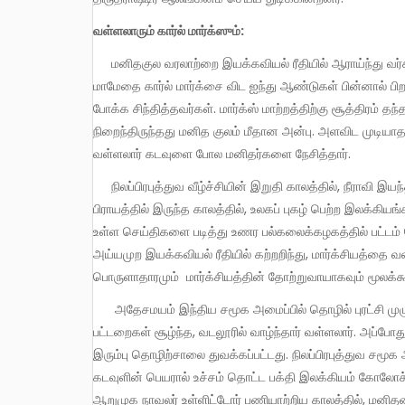
வள்ளலாரும் கார்ல் மார்க்ஸும்:
மனிதகுல வரலாற்றை இயக்கவியல் ரீதியில் ஆராய்ந்து வர்க்க அரசியலின் அடிப்படையை சொன்னார் மாமேதை கார்ல் மார்க்ஸ்.
மாமேதை கார்ல் மார்க்சை விட ஐந்து ஆண்டுகள் பின்னால் பி
போக்க சிந்தித்தவர்கள். மார்க்ஸ் மாற்றத்திற்கு சூத்திரம் தந
நிறைந்திருந்தது மனித குலம் மீதான அன்பு. அளவிட முடியாத
வள்ளலார் கடவுளை போல மனிதர்களை நேசித்தார்.
நிலப்பிரபுத்துவ வீழ்ச்சியின் இறுதி காலத்தில், நீராவி இயந்திரங்கள் கண்டுபிடிக்கப்பட்டு ஐரோப்பிய நாடுகளில் தொழில் புரட்சி இளம்
பிராயத்தில் இருந்த காலத்தில், உலகப் புகழ் பெற்ற இலக்கியங்
உள்ள செய்திகளை படித்து உணர பல்கலைக்கழகத்தில் பட்டம
அய்யமுற இயக்கவியல் ரீதியில் கற்றறிந்து, மார்க்சியத்தை வளர்
பொருளாதாரமும் மார்க்சியத்தின் தோற்றுவாயாகவும் மூலக்
அதேசமயம் இந்திய சமூக அமைப்பில் தொழில் புரட்சி முழுவதும் அறிமுகமாகாத, எளிய பட்டறைகள், அதிலும் குறிப்பாக கைத்தறி
பட்டறைகள் சூழ்ந்த, வடலூரில் வாழ்ந்தார் வள்ளலார். அப்போது 
இரும்பு தொழிற்சாலை துவக்கப்பட்டது. நிலப்பிரபுத்துவ சமூக
கடவுளின் பெயரால் உச்சம் தொட்ட பக்தி இலக்கியம் கோலோச
ஆறுமுக நாவலர் உள்ளிட்டோர் பணியாற்றிய காலத்தில், ம