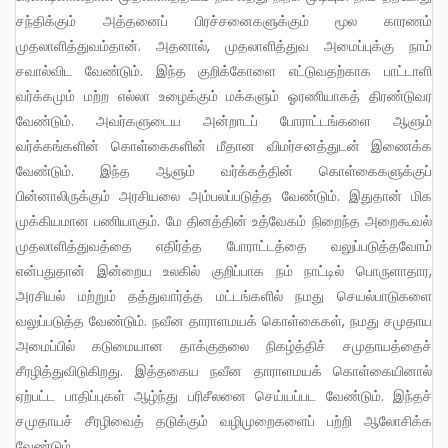
சந்திக்கும் அத்தனைப் பிரச்சனைகளுக்கும் மூல காரணம்
முதலாளித்துவம்தான். அதனால், முதலாளித்துவ அமைப்புக்கு நாம்
சவால்விட வேண்டும். இந்த குறிக்கோளை எட்டுவதற்காக பாட்டாளி
வர்க்கமும் மற்ற எல்லா உழைக்கும் மக்களும் ஓரணியாகத் திரண்டுவர
வேண்டும். அவர்களுடைய அன்றாடப் போராட்டங்களை ஆளும்
வர்க்கங்களின் கொள்கைகளின் மீதான விமர்சனத்துடன் இணைக்க
வேண்டும். இந்த ஆளும் வர்க்கத்தின் கொள்கைகளுக்குப்
பின்னாலிருக்கும் அரசியலை அம்பலப்படுத்த வேண்டும். இதுதான் மிக
முக்கியமான பணியாகும். மே தினத்தின் உத்வேகம் நிறைந்த அறைகூவல்
முதலாளித்துவத்தை எதிர்த்த போராட்டத்தை வலுப்படுத்தவோம்
என்பதுதான் இன்றைய உலகில் குறிப்பாக நம் நாட்டில் பொருளாதார,
அரசியல் மற்றும் தத்துவார்த்த மட்டங்களில் நமது செயல்பாடுகளை
வலுப்படுத்த வேண்டும். நவீன தாராளமயக் கொள்கைகள், நமது சமுதாய
அமைப்பில் கடுமையான தாக்குதலை நிகழ்த்திச் சமுதாயத்தைச்
சீரழித்துவிடுகிறது. இத்தகைய நவீன தாராளமயக் கொள்கையினால்
ஏற்பட்ட பாதிப்புகள் ஆழ்ந்து பரிசீலனை செய்யப்பட வேண்டும். இந்தச்
சமுதாயச் சீரழிவைத் தடுக்கும் வழிமுறைகளைப் பற்றி ஆலோசிக்க
வேண்டும்.