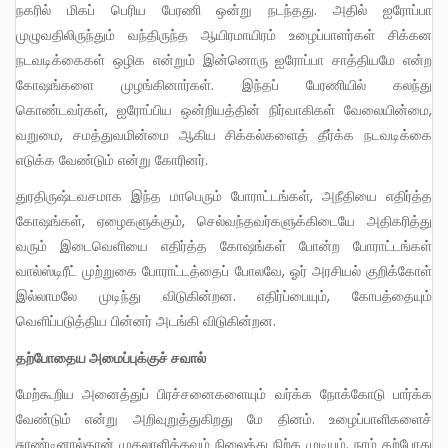
நகரில் மிகப் பெரிய பேரணி ஒன்று நடந்தது. அதில் ஐரோப்பா
முழுவதிலிருந்தும் வந்திருந்த ஆயிரமாயிரம் உழைப்பாளர்கள் சிக்கன
நடவடிக்கைகள் ஒழிக என்றும் இன்னொரு ஐரோப்பா சாத்தியமே என்ற
கோஷங்களை முழங்கினார்கள். இந்தப் பேரணியில் கலந்து
கொண்டவர்கள், ஐரோப்பிய ஒன்றியத்தின் நிர்வாகிகள் வேலையின்மை,
வறுமை, சமத்துவமின்மை ஆகிய சிக்கல்களைத் தீர்க்க நடவடிக்கை
எடுக்க வேண்டும் என்று கோரினர்.
துரதிருஷ்டவசமாக இந்த மாபெரும் போராட்டங்கள், அநீதியை எதிர்த்த
கோஷங்கள், ஏழைகளுக்கும், செல்வந்தவர்களுக்கிடையே அதிகரித்து
வரும் இடைவெளியை எதிர்த்த கோஷங்கள் போன்ற போராட்டங்கள்
வால்ஸ்டிரீட் முற்றுகை போராட்டத்தைப் போலவே, ஓர் அரசியல் குறிக்கோள்
இல்லாமலே முடிந்து விடுகின்றன. எதிர்ப்பையும், கோபத்தையும்
வெளிப்படுத்திய பின்னர் அடங்கி விடுகின்றன.
தற்போதைய அமைப்புக்குச் சவால்
மேற்கூறிய அனைத்துப் பிரச்சனைகளையும் வர்க்க நோக்கோடு பார்க்க
வேண்டும் என்று அறிவுறுத்துகிறது மே தினம். உழைப்பாளிகளைச்
சுரண்டினால்தான் முதலாளித்தவம் நிலைத்து நிற்க முடியும். நாம் தற்போது