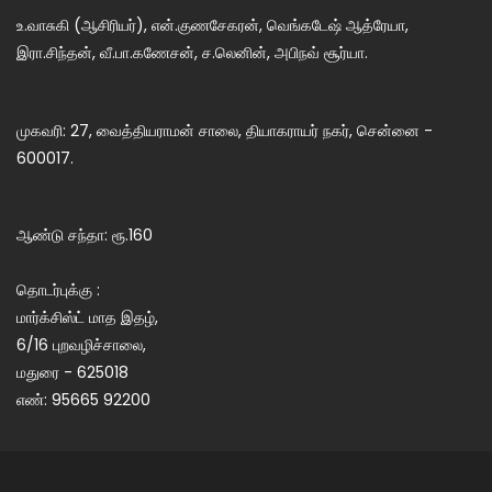
உ.வாசுகி (ஆசிரியர்), என்.குணசேகரன், வெங்கடேஷ் ஆத்ரேயா,
இரா.சிந்தன், வீ.பா.கணேசன், ச.லெனின், அபிநவ் சூர்யா.
முகவரி: 27, வைத்தியராமன் சாலை, தியாகராயர் நகர், சென்னை -
600017.
ஆண்டு சந்தா: ரூ.160
தொடர்புக்கு :
மார்க்சிஸ்ட் மாத இதழ்,
6/16 புறவழிச்சாலை,
மதுரை - 625018
எண்: 95665 92200