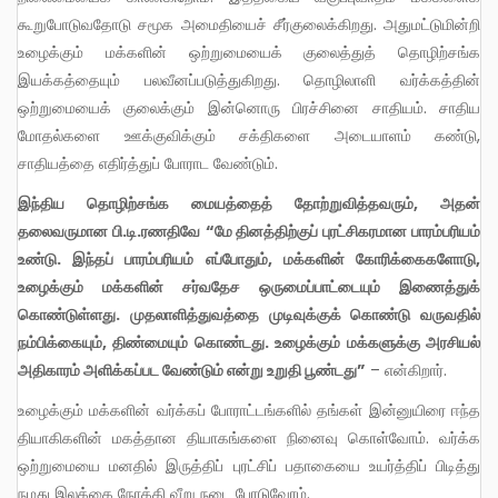
கூறுபோடுவதோடு சமூக அமைதியைச் சீர்குலைக்கிறது. அதுமட்டுமின்றி
உழைக்கும் மக்களின் ஒற்றுமையைக் குலைத்துத் தொழிற்சங்க
இயக்கத்தையும் பலவீனப்படுத்துகிறது. தொழிலாளி வர்க்கத்தின்
ஒற்றுமையைக் குலைக்கும் இன்னொரு பிரச்சினை சாதியம். சாதிய
மோதல்களை ஊக்குவிக்கும் சக்திகளை அடையாளம் கண்டு,
சாதியத்தை எதிர்த்துப் போராட வேண்டும்.
இந்திய தொழிற்சங்க மையத்தைத் தோற்றுவித்தவரும், அதன்
தலைவருமான பி.டி.ரணதிவே
“மே தினத்திற்குப் புரட்சிகரமான பாரம்பரியம்
உண்டு. இந்தப் பாரம்பரியம் எப்போதும், மக்களின் கோரிக்கைகளோடு,
உழைக்கும் மக்களின் சர்வதேச ஒருமைப்பாட்டையும் இணைத்துக்
கொண்டுள்ளது. முதலாளித்துவத்தை முடிவுக்குக் கொண்டு வருவதில்
நம்பிக்கையும், திண்மையும் கொண்டது. உழைக்கும் மக்களுக்கு அரசியல்
அதிகாரம் அளிக்கப்பட வேண்டும் என்று உறுதி பூண்டது”
– என்கிறார்.
உழைக்கும் மக்களின் வர்க்கப் போராட்டங்களில் தங்கள் இன்னுயிரை ஈந்த
தியாகிகளின் மகத்தான தியாகங்களை நினைவு கொள்வோம். வர்க்க
ஒற்றுமையை மனதில் இருத்திப் புரட்சிப் பதாகையை உயர்த்திப் பிடித்து
நமது இலக்கை நோக்கி வீறு நடை போடுவோம்.