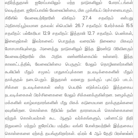
எதிர்த்துதான் ஐரோப்பாவிலும் மற்ற நாடுகளிலும் போராட்டங்கள்
வெடித்தன. ஐரோப்பாவில் வேலையின்மை, மிக முக்கியப் பிரச்சனையாகும்.
கிரீஸில் வேலையற்றோரின் விகிதம் 27.4 சதவீதம் என்பது
அதிகாரப்பூர்வமான தகவல்: ஸ்பெயின் 26.7 சதவீதம்: போர்ச்சுகல் 15.5
சதவீதம்: பல்கேரியா 12.9 சதவீதம்: இத்தாலி 12.7 சதவீதம். பெண்கள்,
இளைஞர்கள் இவர்களைப் பொறுத்த வரையில் நிலைமை மிகவும்
மோசமாகியுள்ளது. அனைத்து நாடுகளிலும் இந்த இரண்டு பிரிவினரும்
வேலையற்றோரில் மிக அதிக எண்ணிக்கையில் உள்ளனர். இந்த
காலகட்டத்தில், வேலையின்மை பெருகும்: மேலும் தொழிலாளர்களின்
கூலியின் மீதும் சமூகப் பாதுகாப்புக்கான நடவடிக்கைகளின் மீதும்
தாக்குதல் நடைபெறும். இதுதான் வரலாறு நமக்குப் புகட்டும் பாடம்.
சிக்கன நடவடிக்கைகள் என்ற பெயரில் எடுக்கப்படும் இத்தகைய
நடவடிக்கைகள் பிரச்சினைகளை மேலும் சிக்கலாக்குகின்றன. உழைக்கும்
மக்களின் வாழ்வாதாரங்களின் மீது மிகக் கடுமையான தாக்குதல்களை
ஏவுகின்றன. கொள்கை ரீதியில் நவீன தாராளமயக் கொள்கைகளை
ஏற்றுக் கொள்பவர்கள் கூட ஆளும் வர்க்கங்களும், பன்னாட்டு நிதி
நிறுவனம் மற்றும் ஐரோப்பிய மத்திய வங்கி போன்றவற்றின் இத்தகைய
கொள்கைளை ஏற்கத் தயங்குகிறார்கள். ஏப்ரல் 4 ஆம் தேதி பிரஸ்ஸல்ஸ்