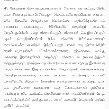
45 கோடிக்கும் மேல் உழைப்பாளர்களைக் கொண்ட நம் நாட்டில், அதில்
மிகச் சிறிய பகுதியினரே வெகுஜன அமைப்புகளில் உறுப்பினராக உள்ளனர்.
இந்த நிலையில் தொழிற்சங்க இயக்கத்தை வலுப்படுத்துவதே நம்
தலையாய கடமையாகும். இந்தியாவில் உழைக்கும் மக்களில்
பெரும்பகுதியினர் ஏழை விவசாயிகளும், விவசாயத் தொழிலாளிகளும்
ஆவர். தொழிற்சங்கங்கள் இந்த மக்களின் பிரச்சினைகளையும்
கையிலெடுக்க வேண்டும். இந்தப் பகுதி மக்கள் ஈவு இரக்கமின்றிச்
சுரண்டப்படுகிறார்கள். லட்சக்கணக்கானோர் தற்கொலை செய்து
கொண்டு இறக்கிறார்கள். உழைக்கும் மக்களிடையே நிலப்பிரபுத்துவக்
கருத்துக்களும், திருத்தல்வாத மனோநிலையும் காணப்படுவது இன்னொரு
பெரும் சவாலாகும். இது நம் பணியை மேலும் முக்கியமானதாக்குகிறது.
தொழிற்சங்கங்களுக்கு வர்க்க உணர்வை ஊட்டுவதும், பாட்டாளி
மக்களிடையே விஞ்ஞான சோசலிசக் கருத்துக்களைப் பரப்புவதும் நமது
மிக முக்கியமான பணியாகும். நமது போராட்டங்களில் ஒவ்வொரு
நாட்டுக்கும் உரிய தனிப்பட்ட பிரச்சினைகளைக் கையிலெடுக்கும் போது,
ஏகாதிபத்தியத்தின் தாக்குதல்கள், அதன் தலையீடு இவற்றைப் பற்றியும்
குறிப்பிட வேண்டும்.