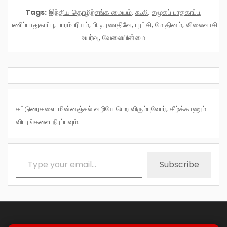
Tags:
இந்திய தொழிற்சங்க மையம்
,
கூலி
,
சமூகப் பாதகாப்பு
,
பணிப்பாதுகாப்பு
,
பாரம்பரியம்
,
பி.டி.ரணதிவே
,
புரட்சி
,
மே தினம்
,
விலைவாசி
உயர்வு
,
வேலையின்மை
கட்டுரைகளை மின்னஞ்சல் வழியே பெற விரும்புவோர், கீழ்க்காணும்
விபரங்களை நிரப்பவும்.
Type your email…
Subscribe