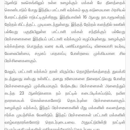
ஆண்டு உலகெங்கிலும் உள்ள உழைக்கும் மக்கள் மே தினத்தைக்
கொண்டாடும் போது இந்திய பாட்டாளி வர்க்கம் ஒரு கடுமையான அரசியல்
போராட்டத்தில் ஈடுபட்டிருக்கிறது. இந்தியாவின் 16 ஆவது நாடாளுமன்றத்
தேர்தல் கிட்டத்தட்ட முடிவடைந்துள்ளது. இந்தத் தேர்தல் களத்தில் உலகின்
பல்வேறு பகுதியிலுள்ள பாட்டாளி மக்கள் சந்திக்கும் பல்வேறு
பிரச்சனைகளை இந்தியப் பாட்டாளி வர்க்கமும் எழுப்பியுள்ளது. உழைக்கும்
வர்க்கத்தை பொறுத்த வரை கூலி, பணிப்பாதுகாப்பு, விலைவாசி உயர்வு,
வேலையின்மை, சமூகப் பாதகாப்பு போன்றவை முக்கியமான சில
பிரச்சினைகளாகும்.
மேலும், பாட்டாளி வர்க்கம் தான் விரும்பிய தொழிற்சங்கத்தைத் துவக்கி
நடத்துவது என்பது உள்ளிட்ட தனது உரிமைகளை நிலைநாட்டுவது போன்ற
பிரச்சனைகளும் முக்கியமாகும். மேற்கூறிய பிரச்சனைகள் அனைத்தும்
கடந்த 23 ஆண்டுகளாக நம் நாட்டில் கடைபிடிக்கப்படும், நவீன
தாராளமயக் கொள்கைகளோடு தொடர்புள்ள பிரச்சனைகளாகும்.
உழைக்கும் வர்க்கம், இந்தப் பிரச்சனைகளின் மீது மக்களின் கவனத்தை
ஈர்க்க முயற்சிக்க வேண்டும். இந்தப் பிரச்சனைகள் பாட்டாளி மக்களின்
வாழ்வாதாரங்களோடு தொடர்புடையவை. அதுமட்டுமின்றி நாட்டின்
பெரும்பகுதி மக்களின் எதிர்காலத்தோடும் தொடர்புடையது.