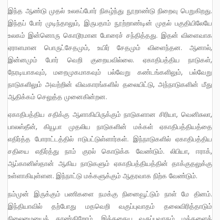
இந்த ஆண்டு முதல் உலகப்போர் நிகழ்ந்து நூறாண்டு நிறைவு பெறுகிறது.
இந்தப் போர் முடிந்தாலும், இருபதாம் நூற்றாண்டின் முதல் பகுதியிலேயே
உலகம் இன்னொரு கொடூரமான போரைச் சந்தித்தது. இதன் விளைவாக
ஏராளமான பொருட்சேதமும், உயிர் சேதமும் விளைந்தன. ஆனால்,
இன்னமும் போர் வெறி குறையவில்லை. ஏகாதிபத்திய நாடுகள்,
நேரடியாகவும், மறைமுகமாகவும் பல்வேறு கண்டங்களிலும், பல்வேறு
நாடுகளிலும் அவற்றின் விவகாரங்களில் தலையிட்டு, அந்நாடுகளின் மீது
ஆதிக்கம் செலுத்த முனைகின்றன.
ஏகாதிபத்திய சதிக்கு ஆளாகியிருக்கும் நாடுகளான சிரியா, வெனிசுலா,
பாலஸ்தீன், கியூபா முதலிய நாடுகளின் மக்கள் ஏகாதிபத்தியத்தை
எதிர்த்த போராட்டத்தில் ஈடுபட்டுள்ளார்கள். இந்நாடுகளில் ஏகாதிபத்திய
சதியை எதிர்த்து நாம் குரல் கொடுக்க வேண்டும். லிபியா, ஈராக்,
ஆப்கானிஸ்தான் ஆகிய நாடுகளும் ஏகாதிபத்தியத்தின் தாக்குதலுக்கு
உள்ளாகியுள்ளன. இந்நாட்டு மக்களுக்கும் ஆதரவாக நிற்க வேண்டும்.
நம்முன் இருக்கும் பணிகளை நமக்கு நினைவூட்டும் நாள் மே தினம்.
இந்தியாவில் தற்போது மதவெறி வகுப்புவாதம் தலைவிரித்தாடும்
நிலைமையைக் காண்கிறோம். இத்தகைய வகுப்புவாதம் மக்களைக்