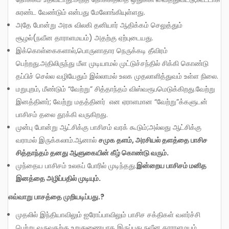
சுரண்ட வேண்டும் என்பது மேலோங்கியுள்ளது.
அதே போன்று அரசு விலகி தனியார் ஆதிக்கம் செலுத்தும்
சூழல்(நவீன தாராளமயம்) அதற்கு ஏற்புடையது.
இக்கொள்கைகளால்,பொருளாதார நெருக்கடி தீவிரம்
பெற்றது.அதிலிருந்து மீள முடியாமல் முட்டுச்சந்தில் சிக்கி கொண்டு
தப்பிச் செல்ல வழியேதும் இல்லாமல் உலக முதலாளித்துவம் உள்ள நிலை.
மறுபுறம், மீண்டும் “வேற்று” சித்தாந்தம் விஸ்வரூபமெடுக்கிறது.வேற்று
இனத்தினர்; வேற்று மதத்தினர் என ஏராளமான “வேற்று”க்களுடன்
பாசிசம் தலை தூக்கி வருகிறது.
முன்பு போன்று ஆட்சிக்கு பாசிசம் வரக் கூடும்;அல்லது ஆட்சிக்கு
வராமல் இருக்கலாம்.ஆனால்
சமுக தளம், அரசியல் தளத்தை பாசிச
சித்தாந்தம் தனது ஆளுகையின் கீழ் கொண்டு வரும்.
முந்தைய பாசிசம் உலகப் போரில் முடிந்தது.
இன்றைய பாசிசம் மனித
இனத்தை அழிப்பதில் முடியும்.
எவ்வாறு பாசத்தை முறியடிப்பது.?
முதலில் இந்தியாவிலும் ஐரோப்பாவிலும் பாசிச சக்திகள் வளர்ச்சி
பெற்று வருவதற்கு உறுதுணையாக இருப்பது நவீன தாராளமயம்