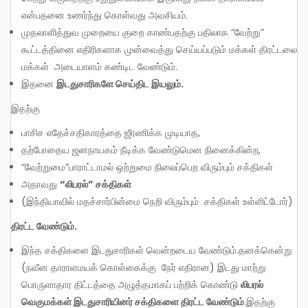
என்பதனை உணர்ந்து கொள்வது அவசியம்.
முதலாளித்துவ முறையை குறை காண்பதற்கு பதிலாக “வேற்று”
கூட்டத்தினை எதிரிகளாக முன்வைத்து செய்யப்படும் மக்கள் திரட்டலை
மக்கள் அடையாளம் கண்டிட வேண்டும்.
இதனை
இடதுசாரிகளே செய்திட இயலும்.
இதற்கு
பாசிச எதேச்சதிகாரத்தை ஜீரணிக்க முடியாத,
தற்போதைய ஜனநாயகம் நீடிக்க வேண்டுமென நினைக்கின்ற,
“வேற்றுமை”பாராட்டாமல் ஒற்றுமை நிலைப்பெற விரும்பும் சக்திகள்
அதாவது
“லிபரல்” சக்திகள்
(இந்தியாவில் மதச்சார்பின்மை நெறி விரும்பும் சக்திகள் உள்ளிட்டோர்)
திரட்ட வேண்டும்.
இந்த சக்திகளை இடதுசாரிகள் வென்றடைய வேண்டும்.தனக்கென்று
(நவீன தாராளமயக் கொள்கைக்கு நேர் எதிரான) இடது மாற்று
பொருளாதார திட்டத்தை அழுத்தமாகப் பற்றிக் கொண்டு
லிபரல்
வெகுமக்கள் இடதுசாரியினர் சக்திகளை திரட்ட வேண்டும்
.இதற்கு