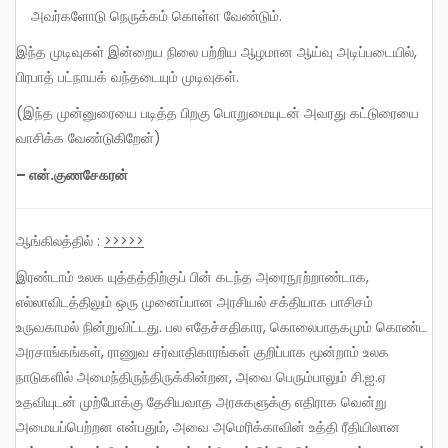
அவர்களோடு நெருக்கம் கொள்ள வேண்டும்.
இந்த முடிவுகள் இன்றைய நிலை பற்றிய ஆழமான ஆய்வு அடிப்படையில்,
பிரபாத் பட்நாயக் வந்தடையும் முடிவுகள்.
(இந்த முன்னுரையை படித்த பிறகு பொறுமையுடன் அவரது கட்டுரையை
வாசிக்க வேண்டுகிறேன்)
– என்.குணசேகரன்
ஆங்கிலத்தில் :
>>>>>
இரண்டாம் உலக யுத்தத்திற்குப் பின் கடந்த அரைநூற்றாண்டாக,
எல்லாவிடத்திலும் ஒரு முனைப்பான அரசியல் சக்தியாக பாசிசம்
உருவகாமல் நின்றுவிட்டது. பல எதேச்சதிகார, கொலைபாதகமும் கொண்ட
அரசாங்கங்கள், ராணுவ சர்வாதிகாரங்கள் குறிப்பாக மூன்றாம் உலக
நாடுகளில் அமைந்திருந்திருக்கின்றன, அவை பெரும்பாலும் சி.ஐ.ஏ
உதவியுடன் முற்போக்கு தேசியவாத அரசுகளுக்கு எதிராக வென்று
அமையப்பெற்றன என்பதும், அவை அமெரிக்காவின் உத்தி ரீதியிலான