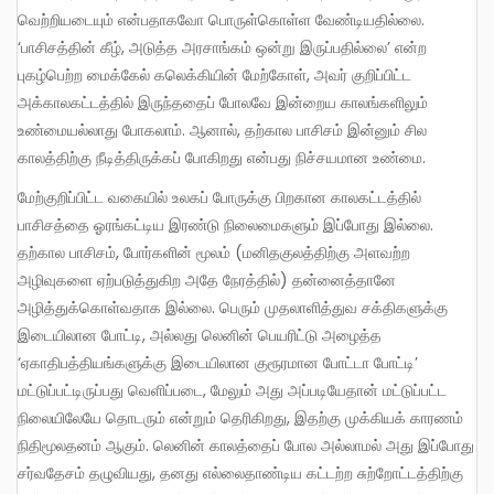
வெற்றியடையும் என்பதாகவோ பொருள்கொள்ள வேண்டியதில்லை.
‘பாசிசத்தின் கீழ், அடுத்த அரசாங்கம் ஒன்று இருப்பதில்லை’ என்ற
புகழ்பெற்ற மைக்கேல் கலெக்கியின் மேற்கோள், அவர் குறிப்பிட்ட
அக்காலகட்டத்தில் இருந்ததைப் போலவே இன்றைய காலங்களிலும்
உண்மையல்லாது போகலாம். ஆனால், தற்கால பாசிசம் இன்னும் சில
காலத்திற்கு நீடித்திருக்கப் போகிறது என்பது நிச்சயமான உண்மை.
மேற்குறிப்பிட்ட வகையில் உலகப் போருக்கு பிறகான காலகட்டத்தில்
பாசிசத்தை ஓரங்கட்டிய இரண்டு நிலைமைகளும் இப்போது இல்லை.
தற்கால பாசிசம், போர்களின் மூலம் (மனிதகுலத்திற்கு அளவற்ற
அழிவுகளை ஏற்படுத்துகிற அதே நேரத்தில்) தன்னைத்தானே
அழித்துக்கொள்வதாக இல்லை. பெரும் முதலாளித்துவ சக்திகளுக்கு
இடையிலான போட்டி, அல்லது லெனின் பெயரிட்டு அழைத்த
‘ஏகாதிபத்தியங்களுக்கு இடையிலான குரூரமான போட்டா போட்டி’
மட்டுப்பட்டிருப்பது வெளிப்படை, மேலும் அது அப்படியேதான் மட்டுப்பட்ட
நிலையிலேயே தொடரும் என்றும் தெரிகிறது, இதற்கு முக்கியக் காரணம்
நிதிமூலதனம் ஆகும். லெனின் காலத்தைப் போல அல்லாமல் அது இப்போது
சர்வதேசம் தழுவியது, தனது எல்லைதாண்டிய கட்டற்ற சுற்றோட்டத்திற்கு