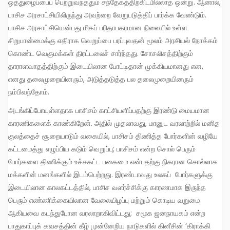
ஒத்துழைப்பைப் பெற்றுவந்ததும் சந்தேகத்திற்கிடமில்லாத ஒன்று. ஆனால்,
பாசிச அரசாட்சியிலிருந்து அவற்றை வேறுபடுத்திப் பார்க்க வேண்டும்.
பாசிச அரசாட்சியென்பது மிகப் பரிதாபகரமான நிலையில் உள்ள
சிறுபான்மைக்கு எதிராக வெறுப்பை பரப்புவதன் மூலம் அரசியல் நோக்கம்
கொண்ட வெகுமக்கள் திரட்டலைச் சார்ந்தது. சோசலிசத்திற்கும்
தாராளவாதத்திற்கும் இடையிலான போட்டிதான் முக்கியமானது என,
எனது தலைமுறையினரும், அடுத்தடுத்த பல தலைமுறையினரும்
நம்பிவந்தோம்.
அடங்கிப்போயுள்ளதாக பாசிசம் காட்சியளிப்பதற்கு இரண்டு மையமான
காரணிகளைக் காண்கிறேன். அதில் முதலாவது, மானுட வரலாற்றில் மனித
குலத்தைச் சூறையாடும் வகையில், பாசிசம் திணித்த போர்களின் வழியே
கட்டமைத்து எழுப்பிய கடும் வெறுப்பு; பாசிசம் என்ற சொல் பெரும்
போர்களை திணிக்கும் உச்சகட்ட பகைமை என்பதற்கு நிகரான சொல்லாக
மக்களின் மனங்களில் இடம்பெற்றது. இரண்டாவது உலகப் போர்களுக்கு
இடையிலான காலகட்டத்தில், பாசிச வளர்ச்சிக்கு காரணமாக இருந்த
பெரும் எண்ணிக்கையிலான வேலையிழப்பு மற்றும் கொடிய வறுமை
ஆகியவை கடந்துபோன வரலாறாகிவிட்டது; சமூக ஜனநாயகம் என்ற
பாதுகாப்புக் கவசத்தின் கீழ் முன்னேறிய நாடுகளில் கினீசின் ‘கிராக்கி