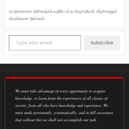
கட்டுரைகளை மின்னஞ்சல் வழியே பெற விரும்புவோர், கீழ்க்காணும்
விபரங்களை நிரப்பவும்.
Type your email…
Subscribe
We must take advantage of every opportunity to acquire
knowledge, to learn from the experiences of all classes of
society, from all who have knowledge and experience. We
must study persistently, systematically, and in full awareness
that without this we shall not accomplish our task.