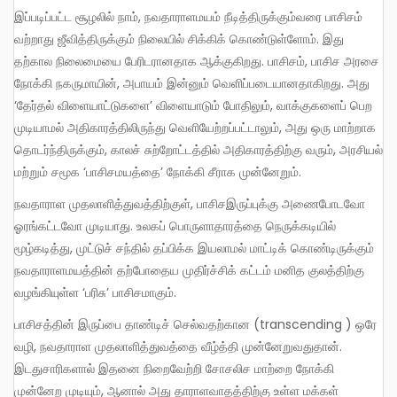
இப்படிப்பட்ட சூழலில் நாம், நவதாராளமயம் நீடித்திருக்கும்வரை பாசிசம்
வற்றாது ஜீவித்திருக்கும் நிலையில் சிக்கிக் கொண்டுள்ளோம். இது
தற்கால நிலைமையை பேரிடரானதாக ஆக்குகிறது. பாசிசம், பாசிச அரசை
நோக்கி நகருமாயின், அபாயம் இன்னும் வெளிப்படையானதாகிறது. அது
‘தேர்தல் விளையாட்டுகளை’ விளையாடும் போதிலும், வாக்குகளைப் பெற
முடியாமல் அதிகாரத்திலிருந்து வெளியேற்றப்பட்டாலும், அது ஒரு மாற்றாக
தொடர்ந்திருக்கும், காலச் சுற்றோட்டத்தில் அதிகாரத்திற்கு வரும், அரசியல்
மற்றும் சமூக ‘பாசிசமயத்தை’ நோக்கி சீராக முன்னேறும்.
நவதாராள முதலாளித்துவத்திற்குள், பாசிசஇருப்புக்கு அணைபோடவோ
ஓரங்கட்டவோ முடியாது. உலகப் பொருளாதாரத்தை நெருக்கடியில்
மூழ்கடித்து, முட்டுச் சந்தில் தப்பிக்க இயலாமல் மாட்டிக் கொண்டிருக்கும்
நவதாராளமயத்தின் தற்போதைய முதிர்ச்சிக் கட்டம் மனித குலத்திற்கு
வழங்கியுள்ள ‘பரிசு’ பாசிசமாகும்.
பாசிசத்தின் இருப்பை தாண்டிச் செல்வதற்கான (transcending ) ஒரே
வழி, நவதாராள முதலாளித்துவத்தை வீழ்த்தி முன்னேறுவதுதான்.
இடதுசாரிகளால் இதனை நிறைவேற்றி சோசலிச மாற்றை நோக்கி
முன்னேற முடியும், ஆனால் அது தாராளவாதத்திற்கு உள்ள மக்கள்