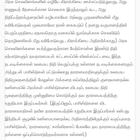
அரசு செலவினங்களின் வழியே கிராக்கியை ஊக்கப்படுத்துவது, அது
ராணுவத் தேவைக்கான செலவாக இருந்தாலும் கூட, அது
நிதிப்பற்றாக்குறையின் வழியாகவோ அல்லது முதலாளிகளின் மீது
வரிபோடுவதன் மூலமாகவோ தான் கைகூடும் ( தனது வருமானத்தின்
பெரும்பகுதியை ஏதாவதொரு வகையில் நுகர்வுக்காக செலவிடும்
தொழிலாளிகள் மீது வரிபோடுவது , கிராக்கியை அதிகரிக்காது) அரசு
செலவினங்களை உயர்த்துவதற்கான மேற்சொன்ன இரண்டு நிதி
ஏற்பாடுகளும் நவதாரளமயக் கட்டமைப்பில் விலக்கப்பட்டவை, இந்த
நடவடிக்கைகள் உலகமய நிதி வெறுப்புக்கு உள்ளான நடவடிக்கைகளாகும்.
அத்துடன் பாசிஸ்டுகள் மட்டுமல்லாது தாராளவாதிகளுக்கும் உலகமய
நிதிமூலதனத்தின் மேலுள்ள அக்கறை எவ்விதத்திலும் குறைவானதல்ல.
உண்மையில் அவர்கள் பாசிஸ்டுகளை விடவும், உலகமய நிதி
மூலதனத்திற்கு முன்னுரிமை கொடுக்கும் நவ தாராளமயத்திற்கு
உறுதியாக இருப்பவர்கள். (இருப்பினும், பாசிஸ்டுகளை விட
தாராளவாதிகள் நவீன தாராளமயத்தில் உறுதியாக இருப்பார்கள் என்பது
இந்தியச் சூழலில் உண்மையானதல்ல, அதிகாரத்திலிருக்கும் வகுப்புவாத
பாசிஸ்டுகள், ‘தாராளவாத’ காங்கிரசைப் போலவே நவ தாராளமயத்திற்கு
தங்களை ஒப்புக்கொடுத்தவர்களாக உள்ளனர்)