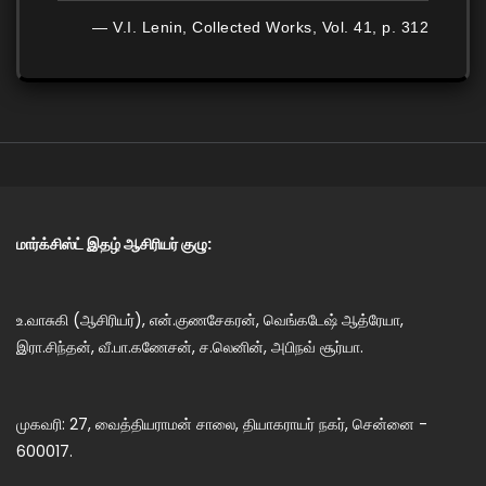
— V.I. Lenin, Collected Works, Vol. 41, p. 312
மார்க்சிஸ்ட் இதழ் ஆசிரியர் குழு:
உ.வாசுகி (ஆசிரியர்), என்.குணசேகரன், வெங்கடேஷ் ஆத்ரேயா,
இரா.சிந்தன், வீ.பா.கணேசன், ச.லெனின், அபிநவ் சூர்யா.
முகவரி: 27, வைத்தியராமன் சாலை, தியாகராயர் நகர், சென்னை -
600017.