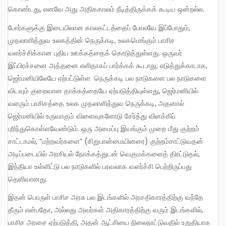
கொண்டது, எனவே அது அதிககாலம் நீடித்திருக்கக் கூடிய ஒன்றல்ல.
போர்களுக்கு இடையிலான காலகட்டத்தைப் போலவே இப்போதும்,
முதலாளித்துவ உலகத்தின் நெருக்கடி, உலகமெங்கும் பாசிச
வளர்ச்சிக்கான புதிய ஊக்கத்தைக் கொடுத்துள்ளது. ஒருவர்
இப்பிரச்சனை அத்தனை எளிதாகப் பார்க்கக் கூடாது; எடுத்துக்காடாக,
ஜெர்மனியிலேயே ஏற்பட்டுள்ள நெருக்கடி பல நாடுகளை பல நாடுகளை
விடவும் குறைவான தாக்கத்தையே ஏற்படுத்தியுள்ளது, ஜெர்மனியில்
வளரும் பாசிசத்தை உலக முதலாளித்துவ நெருக்கடி, அதனால்
ஜெர்மனியில் உருவாகும் விளைவுகளோடு சேர்த்து விளக்கிப்
புரிந்துகொள்ளவேண்டும். ஒரு அமைப்பு இயங்கும் முறை மீது குற்றம்
சாட்டாமல், ”மற்றவர்களை” (சிறுபான்மையினரை) குற்றம்சாட்டுவதன்
அடிப்படையில் அரசியல் நோக்கத்துடன் வெகுமக்களைத் திரட்டுதல்,
இந்தியா உள்ளிட்டு பல நாடுகளில் பரவலாக வளர்ச்சி பெற்றிருப்பது
தெளிவானது.
இதன் பொருள் பாசிச அரசு பல இடங்களில் அரசதிகாரத்திற்கு வந்தே
தீரும் என்பதோ, அல்லது அவர்கள் அதிகாரத்திற்கு வரும் இடங்களில்,
பாசிச அரசை ஏற்படுத்தி, அதன் ஆட்சியை நிலைநாட்டுவதில் உறுதியாக