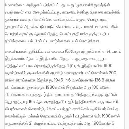
மேலாண்மை’ அறிமுகப்படுத்தப்பட்டது: அது ‘முதலாளித்துவத்தின்
பொற்காலம்’ என அழைக்கப்பட்டது, காலனியத்திற்கு பிறகான காலத்தில்
மூன்றாம் உலக நாடுகளில் கொண்டுவரப்பட்ட சமூக, பொருளாதார
துறைகளில் அரசுக்கட்டுப்பாடுக் கொள்கைகள், காலனியச் சுரண்டலின்
கொடூரங்களுக்கு ஆளாகியிருந்த பெரும்பகுதி மக்களுக்கு புதிய
நம்பிக்கையையும், மேம்பட்ட வாழ்க்கையையும் கொடுத்தன.
கடைசியாகக் குறிப்பிட்ட உண்மையை இப்போது ஏற்றுக்கொள்ள சிரமமாய்
இருக்கலாம். ஆனால் இந்தியாவே அந்தக் கருத்தை உணர்த்தும்
எடுத்துக்காட்டாக அமைந்திருக்கிறது. பிரிட்டிஷ் இந்தியாவில், 1900
ஆண்டுகளில் குடிமக்களின் ஆண்டு உணவுதானிய உட்கொள்ளல் 200
கிலோ கிராம்களாக இருந்தது, 1945-46 ஆண்டுகளில் 136.8 கிலோ
கிராம்களாக குறைந்தது, 1980களின் இறுதியில் அது 180 கிலோ
கிராம்களாக உயர்ந்தது. (புதிய தாராளவாத ‘சீர்திருத்தங்களுக்கு’ பின்
அது ஏறத்தாழ 165 ஆக குறைந்துவிட்டது). இந்தியாவின் வருமான வரி
விபரங்களைக் கொண்டு, பிக்கட்டி மற்றும் சான்செல் ஆகியோர் செய்த
கணக்கீட்டில், மக்கள் தொகையின் முதல் 1 விழுக்காடு பேர், 1930களில்
வருமானத்தில் 21 விழுக்காட்டை பெற்றுவந்தனர். அது 1980களில் 6