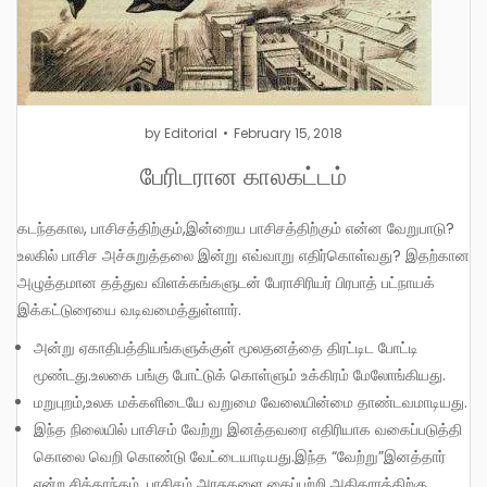
by
Editorial
February 15, 2018
பேரிடரான காலகட்டம்
கடந்தகால, பாசிசத்திற்கும்,இன்றைய பாசிசத்திற்கும் என்ன வேறுபாடு?
உலகில் பாசிச அச்சுறுத்தலை இன்று எவ்வாறு எதிர்கொள்வது? இதற்கான
அழுத்தமான தத்துவ விளக்கங்களுடன் பேராசிரியர் பிரபாத் பட்நாயக்
இக்கட்டுரையை வடிவமைத்துள்ளார்.
அன்று ஏகாதிபத்தியங்களுக்குள் மூலதனத்தை திரட்டிட போட்டி
மூண்டது.உலகை பங்கு போட்டுக் கொள்ளும் உக்கிரம் மேலோங்கியது.
மறுபுறம்,உலக மக்களிடையே வறுமை வேலையின்மை தாண்டவமாடியது.
இந்த நிலையில் பாசிசம் வேற்று இனத்தவரை எதிரியாக வகைப்படுத்தி
கொலை வெறி கொண்டு வேட்டையாடியது.இந்த “வேற்று”இனத்தார்
என்ற சித்தாந்தம், பாசிசம் அரசுகளை கைப்பற்றி அதிகாரத்திற்கு