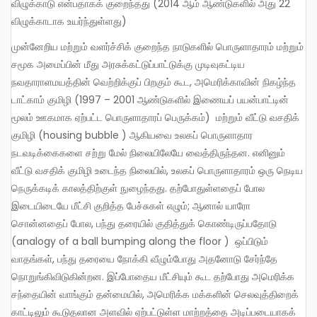
விழுக்காடு என்பதாகக் குறைந்தது (2014 ஆம் ஆண்டுகளில் அது 22
விழுக்காடாக உயர்ந்துள்ளது)
முன்னேறிய மற்றும் வளர்ச்சிக் குறைந்த நாடுகளில் பொருளாதாரம் மற்றும்
சமூக அமைப்பின் மீது அரசுக்கட்டுப்பாட்டுக்கு முடிவுகட்டிய
நவதாராளமயத்தின் வெற்றிக்குப் பிறகும் கூட, அமெரிக்காவின் நிகழ்ந்த
டாட்காம் குமிழி (1997 – 2001 ஆண்டுகளில் இணையப் பயன்பாட்டின்
மூலம் ஊகமாக ஏற்பட்ட பொருளாதாரப் பெருக்கம்) மற்றும் வீட்டு வசதிக்
குமிழி (housing bubble ) ஆகியவை உலகப் பொருளாதார
நடவடிக்கைகளை சற்று மேல் நிலையிலேயே வைத்திருந்தன. எனினும்
வீட்டு வசதிக் குமிழி உடைந்த நிலையில், உலகப் பொருளாதாரம் ஒரு நெடிய
நெருக்கடிக் காலத்திற்குள் நுழைந்தது. தற்போதுள்ளதைப் போல
இடையிடையே மீட்சி குறித்த பேச்சுகள் எழும்; ஆனால் யாரோ
சொன்னதைப் போல, பந்து தரையில் குதித்துக் கொண்டிருப்பதோடு
(analogy of a ball bumping along the floor ) ஒப்பிடும்
வாதங்கள், பந்து தரையை நோக்கி வீழும்போது அதனோடு சேர்ந்தே
நொறுங்கிவிடுகின்றன. இப்போதைய மீட்சியும் கூட தற்போது அமெரிக்க
சந்தையின் வாங்கும் தன்மையில், அமெரிக்க மக்களின் செலவுத்திறைக்
காட்டிலும் கூடுதலான அளவில் ஏற்பட்டுள்ள மாற்றத்தை அடிப்படையாகக்