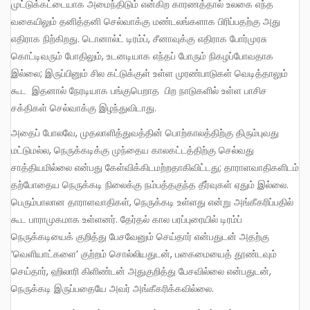
முட்டுக்கட்டையாக அமைந்திடும் என்கிற காரணத்தால் உலகை எந்த
வகையிலும் தனித்தனி செல்வாக்கு மண்டலங்களாக பிரிப்பதற்கு அது
எதிராக நிற்கிறது. டொனால்ட் டிரம்ப், சீனாவுக்கு எதிராக போர்முரசு
கொட்டிவரும் போதிலும், உடனடியாக எந்தப் போரும் நிகழப்போவதாக
இல்லை; இருப்பினும் சில கட்டுக்குள் உள்ள முரண்பாடுகள் வெடித்தாலும்
கூட இதனால் நேரடியாக பங்குபெறாத பிற நாடுகளில் உள்ள பாசிச
சக்திகள் செல்வாக்கு இழந்துவிடாது.
அதைப் போலவே, முதலாளித்துவத்தின் பொற்காலத்திற்கு திரும்புவது
மட்டுமல்ல, நெருக்கடிக்கு முந்தைய காலகட்டத்திற்கு செல்வது
சாத்தியமில்லை என்பது கேள்விக்கிடமற்றதாகிவிட்டது; தாராளவாதிகளிடம்
தற்போதைய நெருக்கடி நிலைக்கு நம்பத்தகுந்த தீர்வுகள் ஏதும் இல்லை.
பெரும்பாலான தாராளவாதிகள், நெருக்கடி உள்ளது என்று அங்கீகரிப்பதில்
கூட பாராமுகமாக உள்ளனர். தேர்தல் கால பரப்புரையில் டிரம்ப்
நெருக்கடியைக் குறித்து பேசவேனும் செய்தார் என்பதுடன் அதற்கு
‘வெளியாட்களை’ குற்றம் சொல்லியதுடன், பகைமையைத் தூண்டவும்
செய்தார், ஹிலாரி கிளிண்டன் அதுகுறித்து பேசவில்லை என்பதுடன்,
நெருக்கடி இருப்பதையே அவர் அங்கீகரிக்கவில்லை.