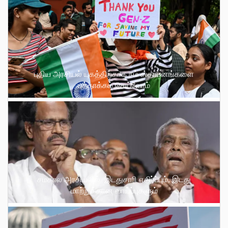
புதிய அரசியல் யுகத்திற்காக நம் ஸ்தாபனங்களை
புத்தாக்கம் செய்வோம்
சமகால அரசியலில் இடதுசாரி எதிர்ப்பும், இடது
மாற்றுக்கான வாய்ப்புகளும்