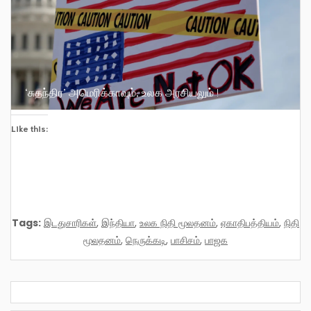
‘சுதந்திர’ அமெரிக்காவும், உலக அரசியலும் !
Like this:
Tags:
இடதுசாரிகள்
,
இந்தியா
,
உலக நிதி மூலதனம்
,
ஏகாதிபத்தியம்
,
நிதி
மூலதனம்
,
நெருக்கடி
,
பாசிசம்
,
பாஜக