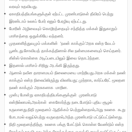
வரவும் உதவியது.
ஏகாதிபத்தியங்களுக்குள் ஏற்பட்ட முரண்பாடுகள் தீவிரம் பெற்று
இரண்டாம் உலகப் போர் எனும் பேரழிவு ஏற்பட்டது.
போரின் அழிவையும் கொடூரத்தையும் சந்தித்த மக்கள் இதுகாறும்
பாசிசத்தை ஒதுக்கியே வந்தனர்.
முதலாளித்துவமும் மக்களின் ‘நலன் காக்கும்’அரசு என்ற வேடம்
பூண்டது.சோவியத் தாக்கத்தினால் சில நன்மைகளையும் செய்தனர்.
கீன்ஸ் கொள்கை அடிப்படையிலும் இவை தொடர்ந்தன.
இதனால் பாசிசம் சிறிது அடங்கி இருந்தது.
ஆனால் நவீன தாராளமயம் நிலைமையை மாற்றியது.அரசு மக்கள் நலன்
காக்கும் என்ற நிலையிலிருந்து விலகியது; முற்றாக, கார்ப்பரேட் மூலதன
நலன் காக்கும் அரசுகளாக மாறின.
முன்பு போன்று ஏகாதிபத்தியங்களுக்குள் முரண்பாடு
என்றில்லாமல்,அவர்கள் கைகோர்த்து நடைபோடும் புதிய சூழல்
உருவானது.நிதி மூலதனம் ஆதிக்கம் பெற்றுள்ளதால்,அது உலகை கூறு
போடாமல் வலுப்பெற்று வருவதால்,அந்த முரண்பாடு மட்டுப்பட்டுள்ளது.
நிதி மூலதனத்திற்கு உலகை பங்கு போட்டுக் கொள்ள வேண்டும் என்ற
நோக்கம் உதவிடாது.அந்த நோக்கத்தை ஒதுக்கி வைத்துவிட்டு,கூட்டாக