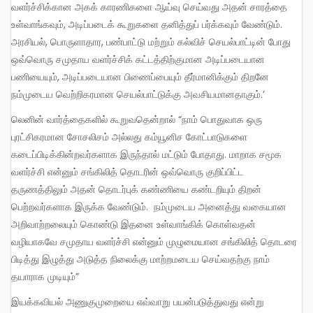
வளர்ச்சிக்கான அகக் காரணிகளை ஆய்வு செய்வது அதன் சாரத்தை
உள்வாங்கவும், அடிப்படைக் கூறுகளை தனித்துப் பர்க்கவும் வேண்டும்.
அரசியல், பொருளாதார, பண்பாட்டு மற்றும் கல்விச் செயல்பாட்டின் போது
ஒவ்வொரு சமுதாய வளர்ச்சிக் கட்டத்திற்குமான அடிப்படையான
பணியையும், அடிப்படையான பிணைப்பையும் தீர்மானிக்கும் திறனே
நம்முடைய வெற்றிகரமான செயல்பாட்டுக்கு அவசியமானதாகும்.’
லெனின் வார்த்தைகளில் கூறுவதென்றால் “நாம் பொதுவாக ஒரு
புரட்சிகரமான சோசலிசம் அல்லது கம்யூனிச கோட்பாடுகளை
கடைப்பிடிக்கின்றவர்களாக இருந்தால் மட்டும் போதாது. மாறாக சமூக
வளர்ச்சி என்னும் சங்கிலித் தொடரின் ஒவ்வொரு குறிப்பிட்ட
தருணத்திலும் அதன் தொடர்புக் கண்ணியை கண்டறியும் திறன்
பெற்றவர்களாக இருக்க வேண்டும். நம்முடைய அனைத்து வகையான
அறிவாற்றலையும் கொண்டு இதனை உள்வாங்கிக் கொள்வதன்
வழியாகவே சமுதாய வளர்ச்சி என்னும் முழுமையான சங்கிலித் தொடரை
பிடித்து இழுத்து அடுத்த நிலைக்கு மாற்றமடைய செய்வதற்கு நாம்
தயாராக முடியும்”
இயக்கவியல் அணுகுமுறையை எவ்வாறு பயன்படுத்துவது என்று