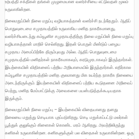
உற்பத்தி சக்திகள் தங்கள் முழுமையான வளர்ச்சியை எட்டுவதன் மூலம்
உருவாகின்றன.
நிலைமறுப்பின் நிலை மறுப்பு வழியாகத்தான் வளர்ச்சி நடந்தேறும். ஆதிப்
பொதுவுடைமை சமுதாயத்தில் உருவாகிய மனித நாகரீகமானது,
வளர்ச்சியடைந்து கம்யூனிச சமுதாயத்திற்கு நிலை மறுப்பின் நிலை மறுப்பு
வழியாகத்தான் மாறிச் செல்கிறது. இதன் பொருள் மீண்டும் பழைய
சமுதாய அமைப்பிற்கே திரும்புவது அல்ல. ஆதிப் பொதுவுடைமை
சமுதாயத்தில் மனிதர்கள் நாகரீகமாகவும், கரடுமுரடாகவும் இருந்தார்கள்.
இயற்கையின் விதிகளைப் பற்றிய அறியாமையில் இருந்தார்கள். எதிர்கால
கம்யூனிச சமுதாயத்தில் மனித குலமானது மிக உயர்ந்த நாகரீக நிலையை
அடைந்திருக்கும். இயற்கையின் விதிகளைப் பற்றிய கூடுதலான அறிவைப்
பெற்று, மனித மேம்பாட்டுக்கு அவைகளை பயன்படுத்தக்கூடியதாக
இருக்கும்.
நிலைமறுப்பின் நிலை மறுப்பு – இயற்கையில் விதையானது தனது
நிலையை மறுத்து செடியாக புறப்படுகிறது. செடி மறுக்கப்பட்டு மலர்கள்
பூத்துக் குலுங்கும் கிளைகள் கொண்ட மரம் ஆகிறது. அவற்றிலிருந்து
கனிகள் உருவாகின்றன. கனிகளுக்குள் பல விதைகள் உருவாகின்றன. ஒரு