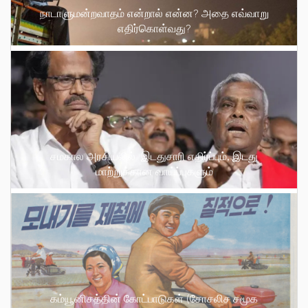
நாடாளுமன்றவாதம் என்றால் என்ன? அதை எவ்வாறு
எதிர்கொள்வது?
சமகால அரசியலில் இடதுசாரி எதிர்ப்பும், இடது
மாற்றுக்கான வாய்ப்புகளும்
கம்யூனிசத்தின் கோட்பாடுகள் (சோசலிச சமூக