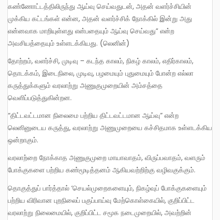
கண்ணோட்டத்திலிருந்து ஆய்வு செய்வதுடன், அதன் வளர்ச்சியின்
முக்கிய கட்டங்கள் என்ன, அதன் வளர்ச்சிக் நோக்கில் இன்று அது
என்னவாக மாறியுள்ளது என்பதையும் ஆய்வு செய்வது” என்ற
அவசியத்தையும் உள்ளடக்கியது. (லெனின்)
தோற்றம், வளர்ச்சி, முடிவு – கடந்த காலம், நிகழ் காலம், எதிர்காலம்,
தொடக்கம், இடைநிலை, முடிவு, பழமையும் புதுமையும் போன்ற எல்லா
கருத்துக்களும் வரலாற்று அணுகுமுறையின் அம்சத்தை
வெளிப்படுத்துகின்றன.
“திட்டவட்டமான நிலைமை பற்றிய திட்டவட்டமான ஆய்வு” என்ற
லெனினுடைய கருத்து, வரலாற்று அணுமுறையை கச்சிதமாக உள்ளடக்கிய
ஒன்றாகும்.
வரலாற்றை நோக்காத அணுகுமுறை மாயாவாதம், விருப்பவாதம், வளரும்
போக்குகளை பற்றிய கண்மூடித்தனம் ஆகியவற்றிற்கு வழிவகுக்கும்.
தொகுத்துப் பார்த்தால் ‘செயல்முறைகளையும், நிகழ்வுப் போக்குகளையும்
பற்றிய விரிவான புறநிலைப் பகுப்பாய்வு மேற்கொள்கையில், குறிப்பிட்ட
வரலாற்று நிலைமையில், குறிப்பிட்ட சமூக நடைமுறையில், அவற்றின்