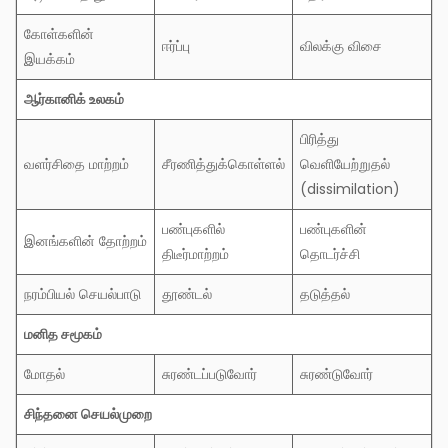
கோள்களின்
ஈர்ப்பு
விலக்கு விசை
இயக்கம்
ஆர்கானிக்
உலகம்
பிரித்து
வளர்சிதை மாற்றம்
சீரணித்துக்கொள்ளல்
வெளியேற்றுதல்
(dissimilation)
பண்புகளில்
பண்புகளின்
இனங்களின் தோற்றம்
திடீர்மாற்றம்
தொடர்ச்சி
நரம்பியல் செயல்பாடு
தூண்டல்
தடுத்தல்
மனித
சமூகம்
மோதல்
சுரண்டப்படுவோர்
சுரண்டுவோர்
சிந்தனை
செயல்முறை