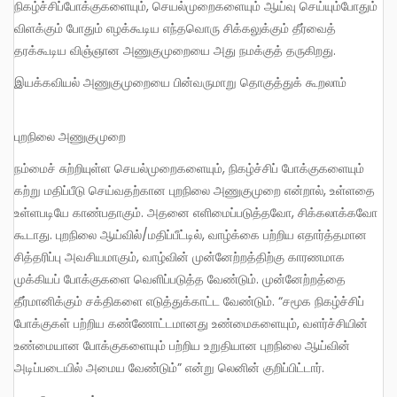
நிகழ்ச்சிப்போக்குகளையும், செயல்முறைகளையும் ஆய்வு செய்யும்போதும்
விளக்கும் போதும் எழக்கூடிய எந்தவொரு சிக்கலுக்கும் தீர்வைத்
தரக்கூடிய விஞ்ஞான அணுகுமுறையை அது நமக்குத் தருகிறது.
இயக்கவியல் அணுகுமுறையை பின்வருமாறு தொகுத்துக் கூறலாம்
புறநிலை அணுகுமுறை
நம்மைச் சுற்றியுள்ள செயல்முறைகளையும், நிகழ்ச்சிப் போக்குகளையும்
கற்று மதிப்பீடு செய்வதற்கான புறநிலை அணுகுமுறை என்றால், உள்ளதை
உள்ளபடியே காண்பதாகும். அதனை எளிமைப்படுத்தவோ, சிக்கலாக்கவோ
கூடாது. புறநிலை ஆய்வில்/மதிப்பீட்டில், வாழ்க்கை பற்றிய எதார்த்தமான
சித்தரிப்பு அவசியமாகும், வாழ்வின் முன்னேற்றத்திற்கு காரணமாக
முக்கியப் போக்குகளை வெளிப்படுத்த வேண்டும். முன்னேற்றத்தை
தீர்மானிக்கும் சக்திகளை எடுத்துக்காட்ட வேண்டும். “சமூக நிகழ்ச்சிப்
போக்குகள் பற்றிய கண்ணோட்டமானது உண்மைகளையும், வளர்ச்சியின்
உண்மையான போக்குகளையும் பற்றிய உறுதியான புறநிலை ஆய்வின்
அடிப்படையில் அமைய வேண்டும்” என்று லெனின் குறிப்பிட்டார்.