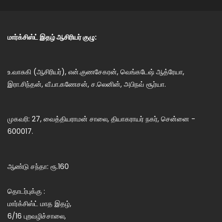
மார்க்சிஸ்ட் இதழ் ஆசிரியர் குழு:
உ.வாசுகி (ஆசிரியர்), என்.குணசேகரன், வெங்கடேஷ் ஆத்ரேயா,
இரா.சிந்தன், வீ.பா.கணேசன், ச.லெனின், அபிநவ் சூர்யா.
முகவரி: 27, வைத்தியராமன் சாலை, தியாகராயர் நகர், சென்னை -
600017.
ஆண்டு சந்தா: ரூ.160
தொடர்புக்கு :
மார்க்சிஸ்ட் மாத இதழ்,
6/16 புறவழிச்சாலை,