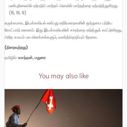
பண்புநிலையில் ஏற்படும் மாற்றம் அளவில் மாற்றத்தை ஏற்படுத்துகிறது.
(15, 16, 9)
சுருக்கமாக, இயக்கவியல் என்பது எதிர்மறைகளின் ஒற்றுமை பற்றிய
கோட்பாடு எனலாம். இது இயக்கவியலின் சாரத்தை எடுத்துக் காட்டுகிறது,
அதே சமயம் பல விளக்கங்களும், வளர்த்தெடுப்பும் தேவை.
(
நிறைவுற்றது
)
தமிழில்:
வசந்தன்
,
மதுரை
You may also like