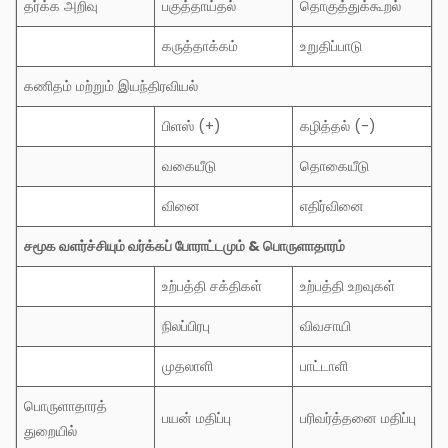
தர்க்க அறிவு
பகுத்தாய்தல்
தொகுத்துக்கூறல்
கருத்தாக்கம்
உறுதிப்பாடு
கணிதம் மற்றும் இயந்திரவியல்
பிளஸ் (+)
கழித்தல் (-)
வகையீடு
தொகையீடு
வினை
எதிர்வினை
சமூக
வளர்ச்சியும்
வர்க்கப்
போராட்டமும்
&
பொருளாதார
ம்
உற்பத்தி சக்திகள்
உற்பத்தி உறவுகள்
நிலப்பிரபு
விவசாயி
முதலாளி
பாட்டாளி
பொருளாதாரத்
பயன் மதிப்பு
பரிவர்த்தனை மதிப்பு
துறையில்