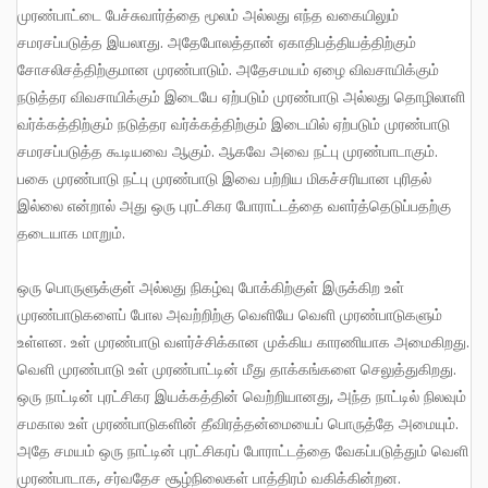
முரண்பாட்டை பேச்சுவார்த்தை மூலம் அல்லது எந்த வகையிலும்
சமரசப்படுத்த இயலாது. அதேபோலத்தான் ஏகாதிபத்தியத்திற்கும்
சோசலிசத்திற்குமான முரண்பாடும். அதேசமயம் ஏழை விவசாயிக்கும்
நடுத்தர விவசாயிக்கும் இடையே ஏற்படும் முரண்பாடு அல்லது தொழிலாளி
வர்க்கத்திற்கும் நடுத்தர வர்க்கத்திற்கும் இடையில் ஏற்படும் முரண்பாடு
சமரசப்படுத்த கூடியவை ஆகும். ஆகவே அவை நட்பு முரண்பாடாகும்.
பகை முரண்பாடு நட்பு முரண்பாடு இவை பற்றிய மிகச்சரியான புரிதல்
இல்லை என்றால் அது ஒரு புரட்சிகர போராட்டத்தை வளர்த்தெடுப்பதற்கு
தடையாக மாறும்.
ஒரு பொருளுக்குள் அல்லது நிகழ்வு போக்கிற்குள் இருக்கிற உள்
முரண்பாடுகளைப் போல அவற்றிற்கு வெளியே வெளி முரண்பாடுகளும்
உள்ளன. உள் முரண்பாடு வளர்ச்சிக்கான முக்கிய காரணியாக அமைகிறது.
வெளி முரண்பாடு உள் முரண்பாட்டின் மீது தாக்கங்களை செலுத்துகிறது.
ஒரு நாட்டின் புரட்சிகர இயக்கத்தின் வெற்றியானது, அந்த நாட்டில் நிலவும்
சமகால உள் முரண்பாடுகளின் தீவிரத்தன்மையைப் பொருத்தே அமையும்.
அதே சமயம் ஒரு நாட்டின் புரட்சிகரப் போராட்டத்தை வேகப்படுத்தும் வெளி
முரண்பாடாக, சர்வதேச சூழ்நிலைகள் பாத்திரம் வகிக்கின்றன.