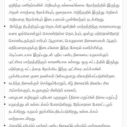
குறித்த மனிதர்களின் அறிவுக்கு எல்லையில்லை. தோற்றத்தில் இருந்து
அதன் சாரத்தை நோக்கியும், குறைவாக அறிந்ததில் இருந்து அதிகம்
அறிவதை நோக்கியும் இடையராமல் முன்னேற்றம் நடக்கிறது.
சேர்ந்து நீடித்திருப்பது தொடங்கி ஒன்றின் மாற்றத்திற்கு காரணமாவது
வரை ஒவ்வொன்றும் கொண்டுள்ள தொடர்பும், ஒன்று மற்றொன்றோடு
கொண்டிருக்கும் சார்பும் ஆழமான, பொதுவான நிலைமைகள் ஆகும்.
எதிர்மறைகளுக்கு இடையிலான இந்த மோதல் வளர்ச்சிக்கு
அடிப்படையாக இருப்பதுடன் புதிய பண்பு நிலையை உருவாக்கும்.
புரட்சிகர மாற்றத்திற்கும் காரணியாக உள்ளது. ஒரு கட்டத்தில் இருந்து
மற்றொரு கட்டத்தை நோக்கிய இந்த புரட்சிகர பாய்ச்சலின்
முக்கியமான குண நலன்கள் பின்வருமாறு விவாதிக்கப்படுகின்றன.
உயர்ந்த நிலைக்குச் செல்லும்போதும், கீழ் நிலையில் நிலவிய சில
அம்சங்களும், கூறுகளும் மீண்டும் வரலாம்.
பழையன கழிதலும் புதியன புகுதலும் (நிலை மறுப்பின் நிலை மறுப்பு)
உருவத்துடன் உள்ளடக்கம் போராடுகிறது. நேர்மாறான போராட்டமும்
நடக்கிறது. உருவம் தூக்கியெறியப்படுகிறது, உள்ளடக்கம்
மாற்றமடைகிறது.
அளவில் ஏற்படும் மாற்றம் பண்பு நிலையில் ஏற்படும் மாற்றமாகிறது,