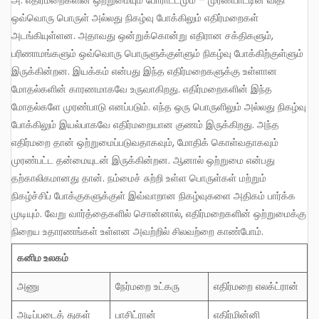
ஒவ்வொரு பொருள் அல்லது நிகழ்வு போக்கிலும் எதிர்மறைகள்
அடங்கியுள்ளன. அதாவது ஒன்றுக்கொன்று எதிரான சக்திகளும்,
பரிணாமங்களும் ஒவ்வொரு பொருளுக்குள்ளும் நிகழ்வு போக்கிற்குள்ளும்
இருக்கின்றன. இயக்கம் என்பது இந்த எதிர்மறைகளுக்கு உள்ளான
மோதல்களின் காரணமாகவே உருவாகிறது. எதிர்மறைகளின் இந்த
மோதல்களே முரண்பாடு எனப்படும். எந்த ஒரு பொருளிலும் அல்லது நிகழ்வு
போக்கிலும் இயல்பாகவே எதிர்மறையான குணம் இருக்கிறது. அந்த
எதிர்மறை தான் ஒற்றுமைப்படுவதாகவும், மோதிக் கொள்வதாகவும்
முரண்பட்ட தன்மையுடன் இருக்கின்றன. ஆனால் ஒற்றுமை என்பது
தற்காலிகமானது தான். நம்மைச் சுற்றி உள்ள பொருள்கள் மற்றும்
நிகழ்ச்சிப் போக்குகளுக்குள் இவ்வாறான நிகழ்வுகளை அதிகம் பார்க்க
முடியும். வேறு வார்த்தைகளில் சொன்னால், எதிர்மறைகளின் ஒற்றுமைக்கு
நிறைய உதாரணங்கள் உள்ளன அவற்றில் சிலவற்றை காண்போம்.
கனிம
உலகம்
அணு
நேர்மறை உட்கரு
எதிர்மறை எலக்ட்ரான்
அடிப்படைத் துகள்
பாசிட்ரான்
எதிர்மின்னி