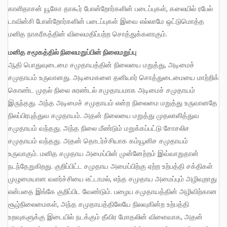
காளிதாசன் யூகோ தாகூர் போன்றோர்களின் படைப்புகள், கலையில் ரபேல்
டாவின்சி போன்றோர்களின் படைப்புகள் இவை எல்லாமே ஒட்டுமொத்த
மனித நாகரீகத்தின் விலைமதிப்பற்ற சொத்துக்களாகும்.
மனித
சமூகத்தில்
நிலைமறுப்பின்
நிலைமறுப்பு
ஆதி பொதுவுடைமை சமுதாயத்தின் நிலையை மறுத்து, அடிமைச்
சமுதாயம் உருவானது. அடிமைகளை தனியார் சொத்துடைமையை மாற்றிக்
கொண்ட முதல் நிலை சுரண்டல் சமுதாயமாக அடிமைச் சமுதாயம்
இருந்தது. அந்த அடிமைச் சமுதாயம் என்ற நிலைமை மறுத்து உருவானதே
நிலப்பிரபுத்துவ சமுதாயம். அதன் நிலையை மறுத்து முதலாளித்துவ
சமுதாயம் வந்தது. அந்த நிலை மீண்டும் மறுக்கப்பட்டு சோசலிச
சமுதாயம் வந்தது. அதன் தொடர்ச்சியாக கம்யூனிச சமுதாயம்
உருவாகும். மனித சமுதாய அமைப்பின் முன்னேற்றம் இவ்வாறுதான்
நடந்தேறுகிறது. குறிப்பிட்ட சமுதாய அமைப்பிற்கு ஏற்ற உற்பத்தி சக்திகள்
முழுமையான வளர்ச்சியை எட்டாமல், எந்த சமுதாய அமைப்பும் அழிவுறாது
என்பதை இங்கே குறிப்பிட வேண்டும். பழைய சமுதாயத்தின் அழிவிற்கான
சூழ்நிலைமைகள், அந்த சமுதாயத்திலேயே நிலவுகின்ற உற்பத்தி
உறவுகளுக்கு இடையில் நடக்கும் தீவிர மோதலின் விளைவாக, அதன்