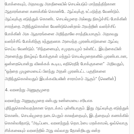
போக்கையும், அதாவது அகநிலையில் செயல்படும் மாற்றத்திற்கான
ஆதாரங்களை கணக்கில் கொண்டே ஆய்வுக்கு உட்படுத்த வேண்டும்.
ஆய்வுக்கு எடுத்துக் கொண்ட செயல்முறை அல்லது நிகழ்ச்சிப் போக்கின்
சாரத்தை அறிந்துகொள்ள வேண்டுமென்றால் அவற்றின் வளர்ச்சிப்
போக்கின் அக ஆதாரங்களை அறிந்தாலே சாத்தியமாகும். அதாவது
வளர்ச்சிப் போக்கிற்கு உந்துதலாக அமைந்த முரண்பாடுகளை ஆய்வு
செய்ய வேண்டும். “சிந்தனையும், சமுதாயமும் உள்ளிட்ட இயற்கையின்
அனைத்து நிகழ்வுப் போக்குகள் மற்றும் செயல்முறைகளில் முரண்பாடான,
ஒன்றையொன்று விலக்கக் கூடிய, எதிரெதிர் போக்குகளை” அறிவதும்,
“ஒற்றை முழுமையைப் பிளந்து அதன் முரண்பட்ட பகுதிகளை
அறிந்துகொள்வதும் இயக்கவியலின் சாராம்சம் ஆகும்” (லெனின்)
4. வரலாற்று அணுகுமுறை
வரலாற்று அணுகுமுறை என்பது உண்மையை சரியாக
புரிந்துகொள்வதற்கான தொடக்கப் புள்ளியாகும். இது ஆய்வுக்கு எடுத்துக்
கொண்ட செயல்முறை நடைபெறும் காலத்தையும், இடத்தையும் கணக்கில்
கொள்வதோடு, “அடிப்படை வரலாற்றுத் தொடர்பை மறக்காமல், ஒவ்வொரு
சிக்கலையும் வரலாற்றில் அது எவ்வாறு தோன்றியது என்ற