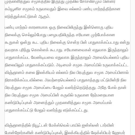
முதலாளித்துவ சமூகத்தில் இருந்து முதலில் சோசலிசமும் பின்னர்
கம்யூனிச சமூகம் உருவாவதும் இவை எல்லாம் பண்பு மாற்றத்திற்கான
எடுத்துக்காட்டுகள் ஆகும்.
பண்பு மாற்றம் காரணமாக ஒரு நிலையிலிருந்து இன்னொரு புதிய
நிலைக்கு செல்லும்போது பழையதிலிருந்த சரியான முற்போக்கான
கூறுகள் ஒன்று கூட புதிய நிலைக்கு சென்ற பின் பாதுகாக்கப்படாது என்று
தவறாக புரிந்து கொள்ளக் கூடாது. சரியானவைகள் எதுவாக இருந்தாலும்
பாதுகாக்கப்பட வேண்டியவை எதுவாக இருந்தாலும் அவையெல்லாம் புதிய
நிலையிலும் பாதுகாக்கப்படும். அடிமைச் சமூக அமைப்பில் உருவாக்கப்பட்ட
விஞ்ஞானம் கலை இலக்கியம் எல்லாம் நில பிரபுத்துவ சமூக அமைப்பினால்
நிராகரிக்கப்படவில்லை. அவற்றையெல்லாம் பாதுகாத்தது மட்டுமின்றி நில
பிரபத்துவ சமூக அமைப்பை மேலும் வளர்த்தெடுத்தது. அதே போல் தான்
நில பிரபுத்துவ சமூக அமைப்பின் கருவில் உருவான நேர்மறையான
கண்டுபிடிப்புகள் அனைத்தும் முதலாளித்துவ சமூக அமைப்பால்
பாதுகாக்கப்பட்டு மேலும் வளர்த்து எடுக்கப்பட்டது.
விஞ்ஞானத்தில் நியூட்டன் மேக்ஸ்வெல் பாயில் ஐன்ஸ்டீன் டார்வின்
போன்றோர்களின் கண்டுபிடிப்புகள், இலக்கியத்தில் ஷேக்ஸ்பியர் ஹோமர்