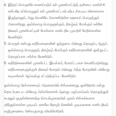
இந்தப் பொருளில் காணப்படும் உள் முரண்பாட்டுத் தன்மை. வளர்ச்சி
என்பதே எப்பொழுதும் உள் முரண்பாட்டால் ஏற்படக்கூடிய விளைவாக
இருந்தாலும், அது வெளியே கொண்டுள்ள உறவைப் பொருத்தும்
அமைகிறது. ஒவ்வொரு பொருளுக்கும், நிகழ்வுப் போக்கும் உள்ளே
நிலவும் முரண்பாட்டின் போக்கை கண்டறிய முயற்சி மேற்கொள்ள
வேண்டும்.
பொருள் என்பது எதிர்மறைகளின் ஒற்றுமை அல்லது தொகுப்பு ஆகும்.
ஒவ்வொரு பொருளும், நிகழ்வுப் போக்கும் எதிர்மறைகளின் ஒன்றுபட்ட
தொகுப்பாக பார்க்க வேண்டும்.
எதிர்நிலைகளின் முரண்பட்ட இயக்கம், போராட்டமாக வெளிப்படுகிறது.
எதிர்மறைகளுக்குள் நிலவும் மோதல் அல்லது அந்த மோதலின் பல்வேறு
வடிவங்கள் ஆய்வுக்கு உட்படுத்தப்பட வேண்டும்.
ஒவ்வொரு பிரச்சனையும் அதனளவில் சிக்கலானது, ஒன்றோடொன்று
தொடர்புடைய பல்வேரு அம்சங்களால் ஆனது. பகுப்பாய்வும், தொகுத்துக்
கூறலும் ஒருங்கிணைந்த செயல்முறையின் மூலம் சிக்கல்களை
புரிந்துகொள்ள முடியும். எனவே தோழர் லெனின் முடிவுகளை கண்டறியும்
வழிமுறையை பின்வருமாறு விவரிக்கிறார்.