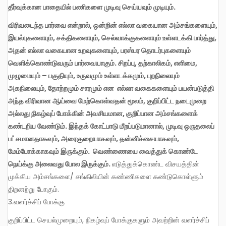
தீர்வுக்கான
பாதையில்
பணிகளை
முடிவு
செய்யவும்
முடியும்
.
விரிவடைந்த
பார்வை
என்றால்
,
ஒன்றின்
எல்லா
வகையான
அம்சங்களையும்
,
இயல்புகளையும்
,
சக்திகளையும்
,
செல்வாக்குகளையும்
உள்ளடக்கி
பார்த்து
,
அதன்
எல்லா
வகையான
உறவுகளையும்
,
பரஸ்பர
தொடர்புகளையும்
வெளிக்கொண்டுவரும்
பார்வையாகும்
.
சிறப்பு
,
தற்காலிகம்
,
எளிமை
,
முழுமையும்
–
பகுதியும்
,
உருவமும்
உள்ளடக்கமும்
,
புறநிலையும்
அகநிலையும்
,
தோற்றமும்
சாரமும்
என
எல்லா
வகைகளையும்
பயன்படுத்தி
அந்த
விரிவான
ஆய்வை
மேற்கொள்வதன்
மூலம்
,
குறிப்பிட்ட
நடைமுறை
அல்லது
நிகழ்வுப்
போக்கின்
அவசியமான
,
குறிப்பான
அம்சங்களைக்
கண்டறிய
வேண்டும்
.
இந்தக்
கோட்பாடு
மீறப்படுமானால்
,
முடிவு
ஒருதலைப்
பட்சமானதாகவும்
,
அரைகுறையாகவும்
,
தன்னிச்சையாகவும்
,
மேம்போக்காகவும்
இருக்கும்
.
வெண்ணையை
வைத்துக்
கொண்டே
நெய்க்கு
அலைவது
போல
இருக்கும்
.
எடுத்துக்கொண்ட விசயத்தின்
முக்கிய அம்சங்களை/ சங்கிலியின் கண்ணிகளை கண்டுகொள்ளும்
திறனற்று போகும்.
3.வளர்ச்சிப் போக்கு
குறிப்பிட்ட செயல்முறையும், நிகழ்வுப் போக்குகளும் அவற்றின் வளர்ச்சிப்