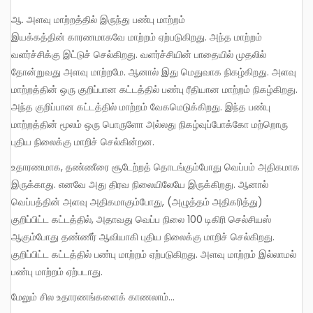
ஆ. அளவு மாற்றத்தில் இருந்து பண்பு மாற்றம்
இயக்கத்தின் காரணமாகவே மாற்றம் ஏற்படுகிறது. அந்த மாற்றம்
வளர்ச்சிக்கு இட்டுச் செல்கிறது. வளர்ச்சியின் பாதையில் முதலில்
தோன்றுவது அளவு மாற்றமே. ஆனால் இது மெதுவாக நிகழ்கிறது. அளவு
மாற்றத்தின் ஒரு குறிப்பான கட்டத்தில் பண்பு ரீதியான மாற்றம் நிகழ்கிறது.
அந்த குறிப்பான கட்டத்தில் மாற்றம் வேகமெடுக்கிறது. இந்த பண்பு
மாற்றத்தின் மூலம் ஒரு பொருளோ அல்லது நிகழ்வுப்போக்கோ மற்றொரு
புதிய நிலைக்கு மாறிச் செல்கின்றன.
உதாரணமாக, தண்ணீரை சூடேற்றத் தொடங்கும்போது வெப்பம் அதிகமாக
இருக்காது. எனவே அது திரவ நிலையிலேயே இருக்கிறது. ஆனால்
வெப்பத்தின் அளவு அதிகமாகும்போது, (அழுத்தம் அதிகரித்து)
குறிப்பிட்ட கட்டத்தில், அதாவது வெப்ப நிலை 100 டிகிரி செல்சியஸ்
ஆகும்போது தண்ணீர் ஆவியாகி புதிய நிலைக்கு மாறிச் செல்கிறது.
குறிப்பிட்ட கட்டத்தில் பண்பு மாற்றம் ஏற்படுகிறது. அளவு மாற்றம் இல்லாமல்
பண்பு மாற்றம் ஏற்படாது.
மேலும் சில உதாரணங்களைக் காணலாம்…