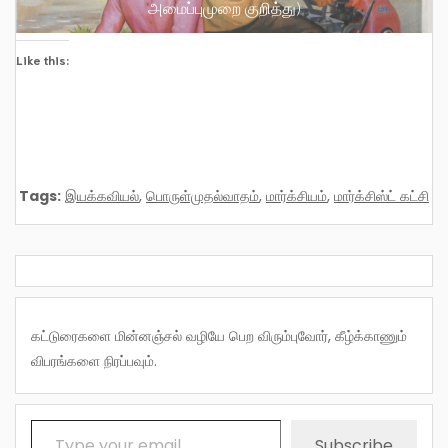
அமைப்புமுறை குறித்து)
Like this:
Tags:
இயக்கவியல்
,
பொருள்முதல்வாதம்
,
மார்க்சியம்
,
மார்க்சிஸ்ட் கட்சி
கட்டுரைகளை மின்னஞ்சல் வழியே பெற விரும்புவோர், கீழ்க்காணும்
விபரங்களை நிரப்பவும்.
Type your email…
Subscribe