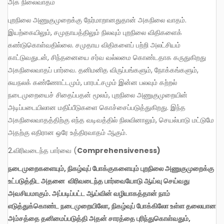
அக நிலைவாதம்
புறநிலை அணுகுமுறைக்கு நேர்மாறானதுதான் அகநிலை வாதம்.
இயற்கையிலும், சமுதாயத்திலும் நிலவும் புறநிலை விதிகளைக்
கண்டுகொள்வதில்லை. சமுதாய விதிகளைப் பற்றி அலட்சியம்
காட்டுவதுடன், சிந்தனையை சர்வ வல்லமை கொண்டதாக கருதுகிறது
அகநிலைவாதப் பார்வை. தனிமனித விருப்பங்களும், நோக்கங்களும்,
சுயநலக் கண்ணோட்டமும், பாரபட்சமும் இன்ன பலவும் கற்றல்
நடைமுறையைச் சிதைப்பதன் மூலம், புறநிலை அணுகுமுறையின்
அடிப்படையிலான மதிப்பீடுகளை கொச்சைப்படுத்துகிறது. இந்த
அகநிலைவாதத்திற்கு எந்த வடிவத்தில் நிலவினாலும், செயல்பாடு மட்டுமே
அதற்கு எதிரான ஒரே உத்திரவாதம் ஆகும்.
2.விரிவடைந்த பார்வை (
Comprehensiveness
)
நடைமுறைகளையும்
,
நிகழ்வுப்
போக்குகளையும்
புறநிலை
அணுகுமுறைக்கு
உட்படுத்திட
அதனை
விரிவடைந்த
பார்வையோடு
ஆய்வு
செய்வது
அவசியமாகும்
.
அப்படிப்பட்ட
ஆய்வின்
வழியாகத்தான்
நாம்
எடுத்துக்கொண்ட
நடைமுறையிலோ
,
நிகழ்வுப்
போக்கிலோ
உள்ள
தலையான
அம்சத்தை
தனிமைப்படுத்தி
அதன்
சாரத்தை
புரிந்துகொள்வதும்
,