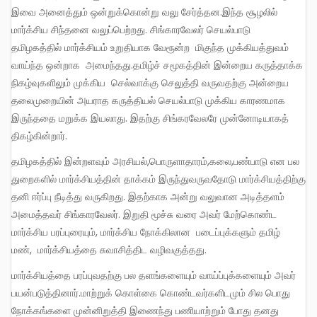
இவை அனைத்தும் ஒன்றுக்கொன்று வலு சேர்த்தன.இந்த சூழலில்
மார்க்சிய சிந்தனை வலுப்பெற்றது. சிங்காரவேலர் செயல்பாடு
தமிழகத்தில் மார்க்சியம் உறுதியாக வேரூன்ற மிகுந்த முக்கியத்துவம்
வாய்ந்த ஒன்றாக அமைந்தது.தமிழ்ச் சமூகத்தின் இன்றைய கருத்தாக்க
நிகழ்வுகளிலும் முக்கிய செல்வாக்கு செலுத்தி வருவதற்கு அன்றைய
தலைமுறையின் அயராத கருத்தியல் செயல்பாடு முக்கிய காரணமாக
இருந்ததை மறுக்க இயலாது. இதற்கு சிங்கரவேலரே முன்னோடியாகத்
திகழ்கின்றார்.
தமிழகத்தில் இன்றளவும் அரசியல்,பொருளாதாரம்,கலை,பண்பாடு என பல
துறைகளில் மார்க்சியத்தின் தாக்கம் இருந்துவருவதோடு மார்க்சியத்திற்கு
தனி ஈர்ப்பு நீடித்து வருகிறது. இதற்காக அன்று வலுவான அடித்தளம்
அமைத்தவர் சிங்காரவேலர். இறுதி மூச்சு வரை அவர் மேற்கொண்ட
மார்க்சிய பரப்புரையும், மார்க்சிய நோக்கிலான படைப்புக்களும் தமிழ்
மண், மார்க்சியத்தை சுவாசித்திட வழிவகுத்தது.
மார்க்சியத்தை பரப்புவதற்கு பல தளங்களையும் வாய்ப்புக்களையும் அவர்
பயன்படுத்தினார்.மாற்றுக் கொள்கை கொண்டவர்களிடமும் சில பொது
நோக்கங்களை முன்னிறுத்தி இணைந்து பணியாற்றும் போது தனது