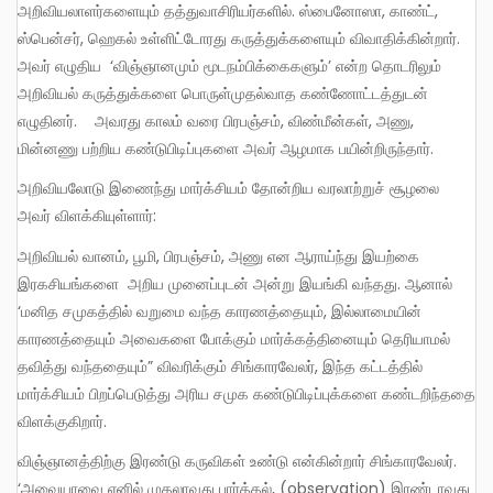
அறிவியலாளர்களையும் தத்துவாசிரியர்களில். ஸ்பைனோஸா, காண்ட்,
ஸ்பென்சர், ஹெகல் உள்ளிட்டோரது கருத்துக்களையும் விவாதிக்கின்றார்.
அவர் எழுதிய ‘விஞ்ஞானமும் மூடநம்பிக்கைகளும்’ என்ற தொடரிலும்
அறிவியல் கருத்துக்களை பொருள்முதல்வாத கண்ணோட்டத்துடன்
எழுதினர். அவரது காலம் வரை பிரபஞ்சம், விண்மீன்கள், அணு,
மின்னணு பற்றிய கண்டுபிடிப்புகளை அவர் ஆழமாக பயின்றிருந்தார்.
அறிவியலோடு இணைந்து மார்க்சியம் தோன்றிய வரலாற்றுச் சூழலை
அவர் விளக்கியுள்ளார்:
அறிவியல் வானம், பூமி, பிரபஞ்சம், அணு என ஆராய்ந்து இயற்கை
இரகசியங்களை அறிய முனைப்புடன் அன்று இயங்கி வந்தது. ஆனால்
‘மனித சமுகத்தில் வறுமை வந்த காரணத்தையும், இல்லாமையின்
காரணத்தையும் அவைகளை போக்கும் மார்க்கத்தினையும் தெரியாமல்
தவித்து வந்ததையும்” விவரிக்கும் சிங்காரவேலர், இந்த கட்டத்தில்
மார்க்சியம் பிறப்பெடுத்து அரிய சமுக கண்டுபிடிப்புக்களை கண்டறிந்ததை
விளக்குகிறார்.
விஞ்ஞானத்திற்கு இரண்டு கருவிகள் உண்டு என்கின்றார் சிங்காரவேலர்.
‘அவையாவை எனில் முதலாவது பார்த்தல், (observation) இரண்டாவது