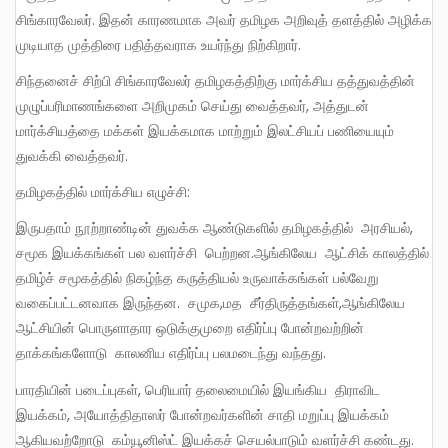
சிங்காரவேலர். இதன் காரணமாக அவர் தமிழக அறிவுத் தளத்தில் அழிக்க
முடியாத முத்திரை பதித்தவராக உயர்ந்து நிற்கிறார்.
சிந்தனைச் சிற்பி சிங்காரவேலர் தமிழகத்திற்கு மார்க்சிய தத்துவத்தின்
முழுப்பரிமாணங்களை அறிமுகம் செய்து வைத்தவர், அத்துடன்
மார்க்சியத்தை மக்கள் இயக்கமாக மாற்றும் இலட்சியப் பணியையும்
துவக்கி வைத்தவர்.
தமிழகத்தில் மார்க்சிய எழுச்சி:
இருபதாம் நூற்றாண்டின் துவக்க ஆண்டுகளில் தமிழகத்தில் அரசியல்,
சமூக இயக்கங்கள் பல வளர்ச்சி பெற்றன.ஆங்கிலேய ஆட்சிக் காலத்தில்
தமிழ்ச் சமூகத்தில் நிகழ்ந்த கருத்தியல் உருவாக்கங்கள் பல்வேறு
வகைப்பட்டனவாக இருந்தன. சமுக,மத சீர்திருத்தங்கள்,ஆங்கிலேய
ஆட்சியின் பொருளாதார ஒடுக்குமுறை எதிர்ப்பு போன்றவற்றின்
தாக்கங்களோடு காலனிய எதிர்ப்பு பலமடைந்து வந்தது.
பாரதியின் படைப்புகள், பெரியார் தலைமையில் இயங்கிய திராவிட
இயக்கம், அயோத்திதாஸர் போன்றவர்களின் சாதி மறுப்பு இயக்கம்
ஆகியவற்றோடு கம்யூனிஸ்ட் இயக்கச் செயல்பாடும் வளர்ச்சி கண்டது.