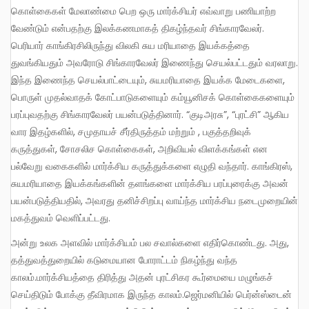
கொள்கைகள் மேலாண்மை பெற ஒரு மார்க்சியர் எவ்வாறு பணியாற்ற
வேண்டும் என்பதற்கு இலக்கணமாகத் திகழ்ந்தவர் சிங்காரவேலர்.
பெரியார் காங்கிரசிலிருந்து விலகி சுய மரியாதை இயக்கத்தை
துவங்கியதும் அவரோடு சிங்காரவேலர் இணைந்து செயல்பட்டதும் வரலாறு.
இந்த இணைந்த செயல்பாட்டையும், சுயமரியாதை இயக்க மேடைகளை,
பொருள் முதல்வாதக் கோட்பாடுகளையும் கம்யூனிசக் கொள்கைகளையும்
பரப்புவதற்கு சிங்காரவேலர் பயன்படுத்தினார். “குடிஅரசு”, “புரட்சி” ஆகிய
வார இதழ்களில், சமுதாயச் சீர்திருத்தம் மற்றும் , பகுத்தறிவுக்
கருத்துகள், சோசலிச கொள்கைகள், அறிவியல் விளக்கங்கள் என
பல்வேறு வகைகளில் மார்க்சிய கருத்துக்களை எழுதி வந்தார். காங்கிரஸ்,
சுயமரியாதை இயக்கங்களின் தளங்களை மார்க்சிய பரப்புரைக்கு அவன்
பயன்படுத்தியதில், அவரது தனிச்சிறப்பு வாய்ந்த மார்க்சிய நடைமுறையின்
மகத்துவம் வெளிப்பட்டது.
அன்று உலக அளவில் மார்க்சியம் பல சவால்களை எதிர்கொண்டது. அது,
தத்துவத்துறையில் கடுமையான போராட்டம் நிகழ்ந்து வந்த
காலம்.மார்க்சியத்தை திரித்து அதன் புரட்சிகர கூர்மையை மழுங்கச்
செய்திடும் போக்கு தீவிரமாக இருந்த காலம்.ஜெர்மனியில் பெர்ன்ஸ்டைன்