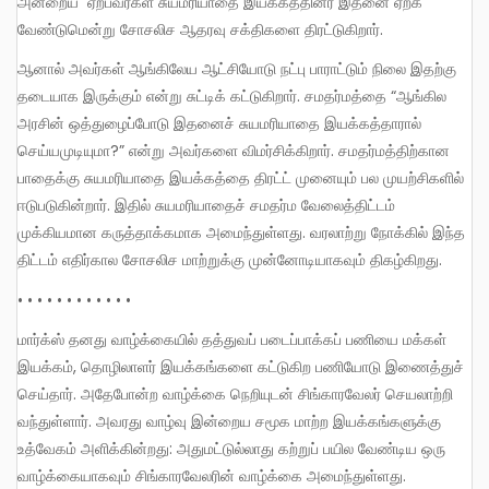
அன்றைய ஏற்பவர்கள் சுயமரியாதை இயக்கத்தினர் இதனை ஏற்க
வேண்டுமென்று சோசலிச ஆதரவு சக்திகளை திரட்டுகிறார்.
ஆனால் அவர்கள் ஆங்கிலேய ஆட்சியோடு நட்பு பாராட்டும் நிலை இதற்கு
தடையாக இருக்கும் என்று சுட்டிக் கட்டுகிறார். சமதர்மத்தை “ஆங்கில
அரசின் ஒத்துழைப்போடு இதனைச் சுயமரியாதை இயக்கத்தாரால்
செய்யமுடியுமா?” என்று அவர்களை விமர்சிக்கிறார். சமதர்மத்திற்கான
பாதைக்கு சுயமரியாதை இயக்கத்தை திரட்ட் முனையும் பல முயற்சிகளில்
ஈடுபடுகின்றார். இதில் சுயமரியாதைச் சமதர்ம வேலைத்திட்டம்
முக்கியமான கருத்தாக்கமாக அமைந்துள்ளது. வரலாற்று நோக்கில் இந்த
திட்டம் எதிர்கால சோசலிச மாற்றுக்கு முன்னோடியாகவும் திகழ்கிறது.
• • • • • • • • • • • •
மார்க்ஸ் தனது வாழ்க்கையில் தத்துவப் படைப்பாக்கப் பணியை மக்கள்
இயக்கம், தொழிலாளர் இயக்கங்களை கட்டுகிற பணியோடு இணைத்துச்
செய்தார். அதேபோன்ற வாழ்க்கை நெறியுடன் சிங்காரவேலர் செயலாற்றி
வந்துள்ளார். அவரது வாழ்வு இன்றைய சமூக மாற்ற இயக்கங்களுக்கு
உத்வேகம் அளிக்கின்றது: அதுமட்டுல்லாது கற்றுப் பயில வேண்டிய ஒரு
வாழ்க்கையாகவும் சிங்காரவேலரின் வாழ்க்கை அமைந்துள்ளது.