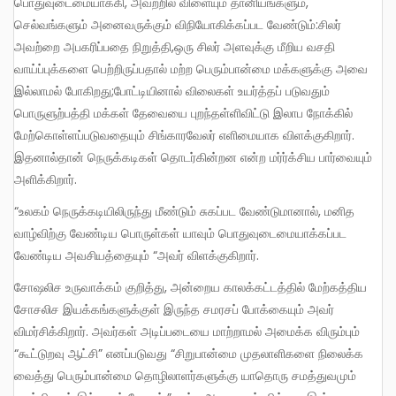
பொதுவுடைமையாக்கி, அவற்றில் விளையும் தானியங்களும்,
செல்வங்களும் அனைவருக்கும் விநியோகிக்கப்பட வேண்டும்:சிலர்
அவற்றை அபகரிப்பதை நிறுத்தி,ஒரு சிலர் அளவுக்கு மீறிய வசதி
வாய்ப்புக்களை பெற்றிருப்பதால் மற்ற பெரும்பான்மை மக்களுக்கு அவை
இல்லாமல் போகிறது;போட்டியினால் விலைகள் உயர்த்தப் படுவதும்
பொருளுற்பத்தி மக்கள் தேவையை புறந்தள்ளிவிட்டு இலாப நோக்கில்
மேற்கொள்ளப்படுவதையும் சிங்காரவேலர் எளிமையாக விளக்குகிறார்.
இதனால்தான் நெருக்கடிகள் தொடர்கின்றன என்ற மர்ர்க்சிய பார்வையும்
அளிக்கிறார்.
“உலகம் நெருக்கடியிலிருந்து மீண்டும் சுகப்பட வேண்டுமானால், மனித
வாழ்விற்கு வேண்டிய பொருள்கள் யாவும் பொதுவுடைமையாக்கப்பட
வேண்டிய அவசியத்தையும் “அவர் விளக்குகிறார்.
சோஷலிச உருவாக்கம் குறித்து, அன்றைய காலக்கட்டத்தில் மேற்கத்திய
சோசலிச இயக்கங்களுக்குள் இருந்த சமரசப் போக்கையும் அவர்
விமர்சிக்கிறார். அவர்கள் அடிப்படையை மாற்றாமல் அமைக்க விரும்பும்
“கூட்டுறவு ஆட்சி” எனப்படுவது “சிறுபான்மை முதலாளிகளை நிலைக்க
வைத்து பெரும்பான்மை தொழிலாளர்களுக்கு யாதொரு சமத்துவமும்