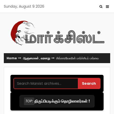
Skip
Sunday, August 9 2026
to
content
Home
ஆளுமைகள்
,
வரலாறு
சிங்காரவேலரின் மார்க்சியப் பார்வை
Search
திருப்பியடிக்கும் தொழிலாளர்கள் !
TOP: