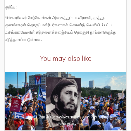
குறிப்பு :
சிங்காரவேலர் மேற்கோள்கள் அனைத்தும் பா.வீரமணி, முத்து.
குணசேகரன் தொகுப்பாசிரியர்களாகக் கொண்டு வெளியிடப்பட்டட
ம.சிங்காரவேலரின் சிந்தனைக்களஞ்சியம் தொகுதி நூல்களிலிருந்து
எடுத்தாளப்பட்டுள்ளன.
You may also like
ஃபிடல் காஸ்ட்ரோ 100: உண்மையான முன்னேற்றம் எனும்
சகாப்தம்