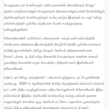
‘பொதுவுடையும் பெண்களும்’ என்ற தலைப்பில் விவாதிக்கும் போது,”
குடும்ப வாழ்க்கையிலும் பொருளாதார நிலைமையிலும்,கல்வி கேள்வியிலும்,
ஆண்களுக்கும் பெண்களுக்கும் உயர்வு தாழ்வு இருத்தல் கூடாது” என்று
மார்க்சியத்தின் முக்கிய நெறியான பெண் சமத்துவத்தை
வலியுறுத்துகிறார்.
சிங்காரவேலரின் மார்க்சியப் பார்வைதான் உழைப்பாளி வர்க்கத்தின்
அரசியலை, விடுதலை இயக்கத்தின் நிகழ்ச்சி நிரலில் முக்கியமானதாக
மாற்றியது.காங்கிரஸ் அன்று வெறும் அரசியல் விடுதலலைக்கான
போராட்டத்தை நடத்தி வந்த நிலையில் பொருளாதார சுரண்டைலையும்
முடிவிற்கு கொண்டு வரும் செயல்திட்டத்தோடு களம் இறங்கியவர்
சிங்காரவேலர்.
ரஷியப் புரட்சிக்கு, தொழிலாளி – விவசாயி ஒற்றுமை, புரட்சி முன்னேறிட
உதவியது. 1920-ம் ஆண்டுகளின் போதே தொழிலாளர் விவசாயி வர்க்கக்
கூட்டணி பற்றிய கருத்துக்களை பதிவு செய்துள்ளார் சிங்காரவேலர். இந்த
வர்க்கங்கள் இந்திய அரசியலில் செல்வாக்கு பெற்று தங்கள் நலனை
பாதுகாத்துக் கொள்ள, ஒரு அரசியல் கட்சியை உருவாக்க முனைந்தார்.
அக்கட்சிக்கு ஹிந்துஸ்தான் தொழிலாளர் விவசாயி கட்சி எனப்