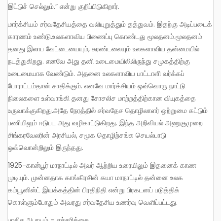
இட்டுச் செல்லும்.” என்று குறிப்பிடுகிறார்.
மார்க்சியம் சர்வதேசியத்தை வலியுறுத்தும் தத்துவம். இதற்கு அடிப்படைக்
காரணம் உண்டு.உலகளாவிய பிணைப்பு கொண்டது மூலதனம்.மூலதனம்
தனது இலாப வேட்டையையும், சுரண்டலையும் உலகளாவிய தன்மையில்
நடத்துகிறது. எனவே அது தனி உடைமையிலிலிருந்து சமுகத்திற்கு
உடைமையாக வேண்டும். அதனை உலகளாவிய பாட்டாளி வர்க்கப்
போராட்டம்தான் சாதிக்கும். எனவே மார்க்சியம் ஒவ்வொரு நாட்டு
நிலைகளை உள்வாங்கி தனது சோசலிச மாற்றத்திற்கான வியுகத்தை
உருவாக்குகிறது.அதே நேரத்தில் சர்வதேச தொழிலாளர் ஒற்றுமை கட்டும்
பணியிலும் ஈடுபட அது வழிகாட்டுகிறது. இந்த அறிவியல் அணுகுமுறை
சிங்கரவேலரின் அரசியல், சமூக தொழிற்சங்க செயல்பாடு
ஒவ்வொன்றிலும் இருந்தது.
1925-கான்பூர் மாநாட்டில் அவர் ஆற்றிய உரையிலும் இதனைக் காண
முடியும். முன்னதாக காங்கிரசின் கயா மாநாட்டில் தன்னை உலக
கம்யூனிஸ்ட் இயக்கத்தின் பிரதிநிதி என்று பிரகடனப் படுத்திக்
கொள்ளும்போதும் அவரது சர்வதேசிய உணர்வு வெளிப்பட்டது.
பாசிச அபாயம் – எச்சரிக்கை