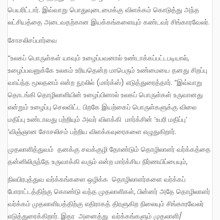
பெயரிட்டார். இவ்வாறு பொதுவுடைமைக்கு விளக்கம் கொடுத்து அந்த
லட்சியத்தை அடைவதற்கான இயக்கங்களையும் கண்டவர் சிங்காரவேலர்.
சோசலிசப்பார்வை
“உலகப் பொருள்கள் யாவும் உழைப்பவனால் உண்டாக்கப்பட்டபடியால்,
உழைப்பவனுக்கே உலகம் உரியதென்ற மாபெரும் உண்மையை தனது சிறப்பு
வாய்ந்த மூலதனம் என்ற நூலில் (மார்க்ஸ்) எடுத்துரைத்தார். ”இவ்வாறு
தொடங்கி தொழிலாளியின் உழைப்பினால் உலகப் பொருள்கள் உருவானது
என்றும் உழைப்பு செலவிட்ட பிறகே இயற்கைப் பொருள்களுக்கு விலை
மதிப்பு உண்டாவது பற்றியும் அவர் விளக்கி மார்க்சின் ‘உபரி மதிப்பு’
‘விஞ்ஞான சோசலிசம் பற்றிய விளக்கவுரைகளை எழுதுகிறார்.
முதலாளித்துவம் தனக்கு சவக்குழி தோண்டும் தொழிலாளர் வர்க்கத்தை
தன்னிலிருந்தே உருவாக்கி வரும் என்ற மார்க்சிய நிர்ணயிப்பையும்,
நிலபிரபுத்துவ வர்க்கங்களை ஒழிக்க தொழிலாளர்களை வர்க்கப்
போராட்டத்திற்கு கொண்டு வந்த முதலாளிகள், பின்னர் அதே தொழிலாளர்
வர்க்கம் முதலாளியத்திற்கு எதிராகத் திரளுகிற நிலையும் சிங்காரவேலர்
எடுத்துரைக்கிறார். இதர அனைத்து வர்க்கங்களும் முதலாளி/