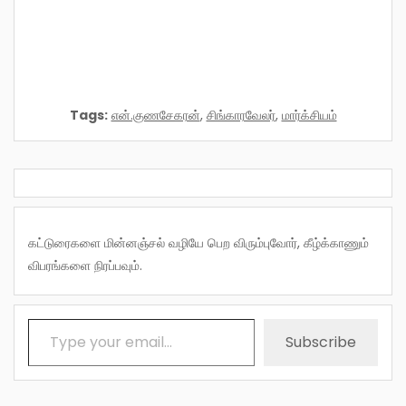
Tags:
என்.குணசேகரன்
,
சிங்காரவேலர்
,
மார்க்சியம்
கட்டுரைகளை மின்னஞ்சல் வழியே பெற விரும்புவோர், கீழ்க்காணும்
விபரங்களை நிரப்பவும்.
Type your email…
Subscribe