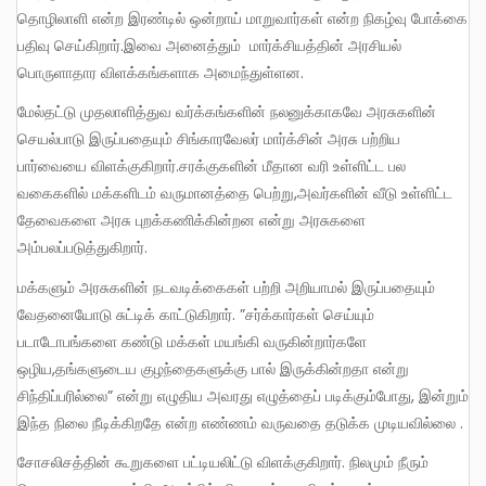
தொழிலாளி என்ற இரண்டில் ஒன்றாய் மாறுவார்கள் என்ற நிகழ்வு போக்கை
பதிவு செய்கிறார்.இவை அனைத்தும் மார்க்சியத்தின் அரசியல்
பொருளாதார விளக்கங்களாக அமைந்துள்ளன.
மேல்தட்டு முதலாளித்துவ வர்க்கங்களின் நலனுக்காகவே அரசுகளின்
செயல்பாடு இருப்பதையும் சிங்காரவேலர் மார்க்சின் அரசு பற்றிய
பார்வையை விளக்குகிறார்.சரக்குகளின் மீதான வரி உள்ளிட்ட பல
வகைகளில் மக்களிடம் வருமானத்தை பெற்று,அவர்களின் வீடு உள்ளிட்ட
தேவைகளை அரசு புறக்கணிக்கின்றன என்று அரசுகளை
அம்பலப்படுத்துகிறார்.
மக்களும் அரசுகளின் நடவடிக்கைகள் பற்றி அறியாமல் இருப்பதையும்
வேதனையோடு சுட்டிக் காட்டுகிறார். ”சர்க்கார்கள் செய்யும்
படாடோபங்களை கண்டு மக்கள் மயங்கி வருகின்றார்களே
ஒழிய,தங்களுடைய குழந்தைகளுக்கு பால் இருக்கின்றதா என்று
சிந்திப்பரில்லை” என்று எழுதிய அவரது எழுத்தைப் படிக்கும்போது, இன்றும்
இந்த நிலை நீடிக்கிறதே என்ற எண்ணம் வருவதை தடுக்க முடியவில்லை .
சோசலிசத்தின் கூறுகளை பட்டியலிட்டு விளக்குகிறார். நிலமும் நீரும்