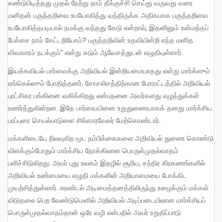
கண்டுபிடித்தது முதல் நேற்று நாம் தீக்குச்சி செய்து வருவது வரை
மனிதன் பகுத்தறிவை உபயோகித்து வந்திருக்க அதிகமாக பகுத்தறிவை
உபயோகித்தபடியால் நமக்கு வந்தது கேடு என்றால், இதனினும் உன்மத்தப்
பேச்சை நாம் கேட்டறியோம்? பகுத்தறிவின் உதவியின்றி எந்த மனித
விவகாரம் நடக்கும்” என்று கடும் ஆவேசத்துடன் எழுதியுள்ளார்.
இயக்கவியல் பார்வைக்கு அறிவியல் இன்றியமையாதது என்று மார்க்ஸும்
ஏங்கெல்ஸும் போதித்தனர். சோசலிசத்திற்கான போராட்டத்தில் அறிவியல்
புரட்சிகர பங்கினை வகிக்கிறது என்பதனை அவர்களது எழுத்துக்கள்
உணர்த்துகின்றன. இதே பார்வையினை உறுதுணையாகக் தனது மார்க்சிய
பரப்புரை செயல்பாடுளை சிங்காரவேலர் மேற்கொண்டார்.
மக்களிடையே நிலவுகிற மூட நம்பிக்கைகளை அறிவியல் துணை கொண்டு
விளக்கும்போதும் மார்க்சிய நோக்கிலான பொருள்முதல்வாதம்
பளிச்சிடுகிறது. அவர் புது உலகம் இதழில் சூரிய, சந்திர கிரகணங்களில்
அறிவியல் உண்மையை எழுதி மக்களின் அறியாமையை போக்கிட
முயற்சித்துள்ளார். சுரண்டல் அடிமைத்தனத்திலிருந்து உழைக்கும் மக்கள்
விடுதலை பெற வேண்டுமெனில் அறிவியல் அடிப்படையிலான மார்க்சியப்
பொருள்முதல்வாதம்தான் ஒரே வழி என்பதில் அவர் உறுதிப்பாடு