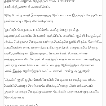
குழுமங்கள் செழிக்க இந்துத்துவ சங்கப் பரிவாரங்கள்
பயன்படுத்துவதைக் காண்கிறோம்.
அதே போன்று சாதி இயங்குவதற்கு அடிப்படையாக இருக்கும் பொருளியல்
நலன்களையும் அவர் விளக்கியுள்ளார்.
“ஜாதியும், பொருளாதார நட்பிலேயே கலந்துள்ளது. நான்கு
வருணத்தார்களாகிய பிராமணர், ஷத்திரியர், வைசியர், சூத்திரர்களுக்குள்
ஏற்பட்ட வேற்றுமை பொருளாதாரத்தையொட்டியே ஜனித்திருக்க வேண்டும்.
எப்படியெனில், கடை வருணத்தாராகிய சூத்திரன் ஏழையாகவே இருந்து
வந்திருக்கின்றான்
.
இன்றைக்கும் பிராமணர்கள் பெரும்பான்மை
சூத்திரர்களை விட பொருள் பெருத்திருப்பதைக் காணலாம்….பணத்திற்கு
முன் ஜாதி என்ன செய்யும்..பணம் படைத்த அரிச்சந்திரன் அரசனான்.
பணம் இழந்த அரிச்சந்திரன் வெட்டியானான்…”என்று எழுதுகிறார்.
“ஆதலின் ஜாதி ஒழிய வேண்டுமாயின் பொருளாதார சமத்துவம் ஏற்பட
வேண்டுமென்பது சொல்லாமலே விளங்கும்”என்று அவர் வந்தடையும்
முடிவும் வரலாற்று பொருள்முதல்வாத நோக்கில் வந்தடையும் முடிவாகவே
அமைந்துள்ளது.
பொதுவுடைமை விளக்கம்