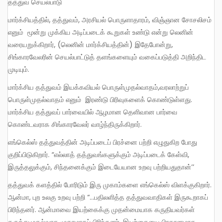
தத்துவ செயல்பாடு
மார்க்சியத்தில், தத்துவம், அரசியல் பொருளாதாரம், விஞ்ஞான சோசலிசம்
எனும் மூன்று முக்கிய அடிப்படைக் கூறுகள் உண்டு என்று லெனின்
வரையறுக்கிறார், (லெனின் மார்க்சியத்தின்) இதேபோன்று,
சிங்காரவேலரின் செயல்பாட்டுத் தளங்களையும் வகைப்படுத்தி அறிந்திட
முடியும்.
மார்க்சிய தத்துவம் இயக்கவியல் பொருள்முதல்வாதம்,வரலாற்றுப்
பொருள்முதல்வாதம் எனும் இரண்டு பிரிவுகளைக் கொண்டுள்ளது.
மார்க்சிய தத்துவப் பார்வையில் ஆழமான தெளிவான பார்வை
கொண்டவராக சிங்காரவேலர் வாழ்ந்திருக்கிறார்.
எங்கெல்ஸ் தத்துவத்தின் அடிப்படைப் பிரச்னை பற்றி எழுதுகிற போது
குறிப்பிடுகிறார். “எல்லாத் தத்துவங்களுக்கும் அடிப்படைக் கேள்வி,
இருத்தலுக்கும், சிந்தனைக்கும் இடையேயான உறவு பற்றியதுதான்’’
தத்துவக் களத்தில் போரிடும் இரு முகாம்களை எங்கெல்ஸ் விளக்குகிறார்.
ஆன்மா, புற உலகு உறவு பற்றி “…பதிலளித்த தத்துவவாதிகள் இருகூறாகப்
பிரிந்தனர். ஆன்மாவை இயற்கைக்கு முதன்மையாக கருதியவர்கள்