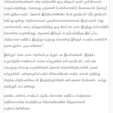
அதென்னவென்றால் மற்ற நாடுகளில் ஒரு விஷயம் தான் முக்கியமாய்
கருதப்படுகிறது. அதாவது முதலாளி (பணக்காரன்), வேலையாள் (ஏழை)
என்பதுவேயாகும். ஆனால் இந்தியாவிலேயே மேல் ஜாதியார்-கீழ் ஜாதியார்
என்பது ஒன்று அதிகமாகவும் முதன்மையானதாகவும் இருப்பதால் அது
பணக்காரன், ஏழை தத்துவத்திற்கு ஒரு கோட்டையாக இருந்து காப்பாற்றிக்
கொண்டு வருகின்றது. ஆதலால் இங்குச் சமதர்மத்திற்கு இரட்டிப்பு
அதிகமான எதிர்ப்பு இருந்து வருவது கொண்டு இங்குச் சமதர்ம உணர்ச்சி
தலை தூக்க முடியவில்லை”.
இன்றும் அடையாள அரசியல் நடத்தும் பல இயக்கங்கள் இந்திய
சமுகத்தில் சாதியைக் காண கம்யூனிஸ்ட்கள் தவறி விட்டனர் என
அவதூறு செய்து வருகின்றனர்.ஆனால் தென்னிந்தியாவின் முதல்
கம்யூனிஸ்ட் என்றழைக்கப்படும் சிங்காரவேலர் சாதிய சவால் குறித்து
மிகுந்த விழிப்புணர்வுடன் இருந்திருக்கிறார் என்பதனை மேற்கண்ட கூற்று
எடுத்துக் காட்டுகிறது.
எனவே பாசிசம், சாதியம் ஆகிய சோசலிச எதிர்ப்பு சக்திகளை
எதிர்கொண்டு வெற்றிபெற சிங்காரவேலரின் சிந்தனைகள்
வழிகாட்டுகின்றன.