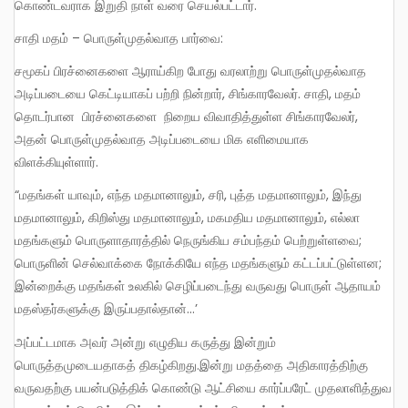
கொண்டவராக இறுதி நாள் வரை செயல்பட்டார்.
சாதி மதம் – பொருள்முதல்வாத பார்வை:
சமூகப் பிரச்னைகளை ஆராய்கிற போது வரலாற்று பொருள்முதல்வாத
அடிப்படையை கெட்டியாகப் பற்றி நின்றார், சிங்காரவேலர். சாதி, மதம்
தொடர்பான பிரச்னைகளை நிறைய விவாதித்துள்ள சிங்காரவேலர்,
அதன் பொருள்முதல்வாத அடிப்படையை மிக எளிமையாக
விளக்கியுள்ளார்.
“மதங்கள் யாவும், எந்த மதமானாலும், சரி, புத்த மதமானாலும், இந்து
மதமானாலும், கிறிஸ்து மதமானாலும், மகமதிய மதமானாலும், எல்லா
மதங்களும் பொருளாதாரத்தில் நெருங்கிய சம்பந்தம் பெற்றுள்ளவை;
பொருளின் செல்வாக்கை நோக்கியே எந்த மதங்களும் கட்டப்பட்டுள்ளன;
இன்றைக்கு மதங்கள் உலகில் செழிப்படைந்து வருவது பொருள் ஆதாயம்
மதஸ்தர்களுக்கு இருப்பதால்தான்…’
அப்பட்டமாக அவர் அன்று எழுதிய கருத்து இன்றும்
பொருத்தமுடையதாகத் திகழ்கிறது.இன்று மதத்தை அதிகாரத்திற்கு
வருவதற்கு பயன்படுத்திக் கொண்டு ஆட்சியை கார்ப்பரேட் முதலாளித்துவ