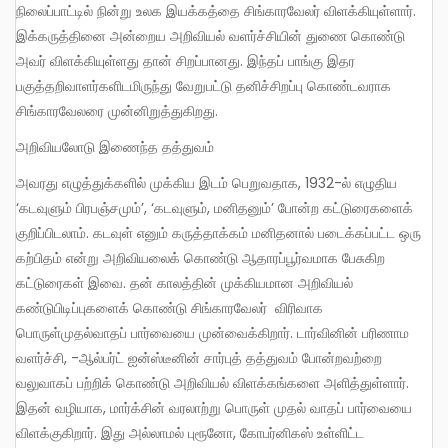
நிலைப்பாட்டில் நின்று உலக இயக்கத்தை சிங்காரவேலர் விளக்கியுள்ளார்.
இக்கருத்தினை அன்றைய அறிவியல் வளர்ச்சியின் துணை கொண்டு
அவர் விளக்கியுள்ளது தான் சிறப்பானது. இந்தப் பாங்கு இதர
பகுத்தறிவாளர்களிடமிருந்து வேறுபட்டு தனிச்சிறப்பு கொண்டவராக
சிங்காரவேலரை முன்னிறுத்துகிறது.
அறிவியலோடு இணைந்த தத்துவம்
அவரது எழுத்துக்களில் முக்கிய இடம் பெறுவதாக, 1932-ல் எழுதிய
‘கடவுளும் பிரபஞ்சமும்’, ‘கடவுளும், மனிதனும்’ போன்ற கட்டுரைகளைக்
குறிப்பிடலாம். கடவுள் எனும் கருத்தாக்கம் மனிதனால் படைக்கப்பட்ட ஒரு
கற்பிதம் என்று அறிவியலைக் கொண்டு ஆதாரப்பூர்வமாக பேசுகிற
கட்டுரைகள் இவை. தன் காலத்தின் முக்கியமான அறிவியல்
கண்டுபிடிப்புகளைக் கொண்டு சிங்காரவேலர் விரிவாக
பொருள்முதல்வாதப் பார்வையை முன்வைக்கிறார். டார்வினின் பரிணாம
வளர்ச்சி, -ஆல்பர்ட் ஐன்ஸ்டீனின் சார்புத் தத்துவம் போன்றவற்றை
வலுவாகப் பற்றிக் கொண்டு அறிவியல் விளக்கங்களை அளித்துள்ளார்.
இதன் வழியாக, மார்க்சின் வரலாற்று பொருள் முதல் வாதப் பார்வையை
விளக்குகிறார். இது அல்லாமல் புரூனோ, கோபர்னிகஸ் உள்ளிட்ட