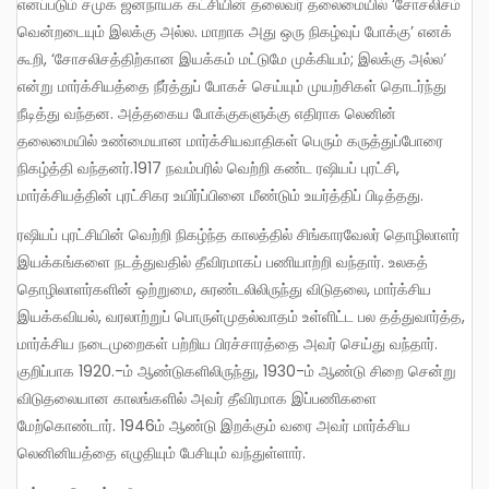
எனப்படும் சமுக ஜனநாயக கட்சியின் தலைவர் தலைமையில் ‘சோசலிசம்
வென்றடையும் இலக்கு அல்ல. மாறாக அது ஒரு நிகழ்வுப் போக்கு’ எனக்
கூறி, ‘சோசலிசத்திற்கான இயக்கம் மட்டுமே முக்கியம்; இலக்கு அல்ல’
என்று மார்க்சியத்தை நீர்த்துப் போகச் செய்யும் முயற்சிகள் தொடர்ந்து
நீடித்து வந்தன. அத்தகைய போக்குகளுக்கு எதிராக லெனின்
தலைமையில் உண்மையான மார்க்சியவாதிகள் பெரும் கருத்துப்போரை
நிகழ்த்தி வந்தனர்.1917 நவம்பரில் வெற்றி கண்ட ரஷியப் புரட்சி,
மார்க்சியத்தின் புரட்சிகர உயிர்ப்பினை மீண்டும் உயர்த்திப் பிடித்தது.
ரஷியப் புரட்சியின் வெற்றி நிகழ்ந்த காலத்தில் சிங்காரவேலர் தொழிலாளர்
இயக்கங்களை நடத்துவதில் தீவிரமாகப் பணியாற்றி வந்தார். உலகத்
தொழிலாளர்களின் ஒற்றுமை, சுரண்டலிலிருந்து விடுதலை, மார்க்சிய
இயக்கவியல், வரலாற்றுப் பொருள்முதல்வாதம் உள்ளிட்ட பல தத்துவார்த்த,
மார்க்சிய நடைமுறைகள் பற்றிய பிரச்சாரத்தை அவர் செய்து வந்தார்.
குறிப்பாக 1920.-ம் ஆண்டுகளிலிருந்து, 1930-ம் ஆண்டு சிறை சென்று
விடுதலையான காலங்களில் அவர் தீவிரமாக இப்பணிகளை
மேற்கொண்டார். 1946ம் ஆண்டு இறக்கும் வரை அவர் மார்க்சிய
லெனினியத்தை எழுதியும் பேசியும் வந்துள்ளார்.