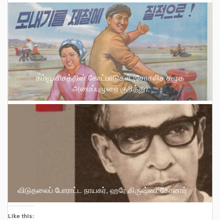
கம்யூனிசத்தின் கோட்பாடுகள் (சோசலிச சமூக
அமைப்புமுறை குறித்து)
விடுதலைப் போராட்ட நாயகர், ஹரே கிருஷ்ண கோனார்
Like this: