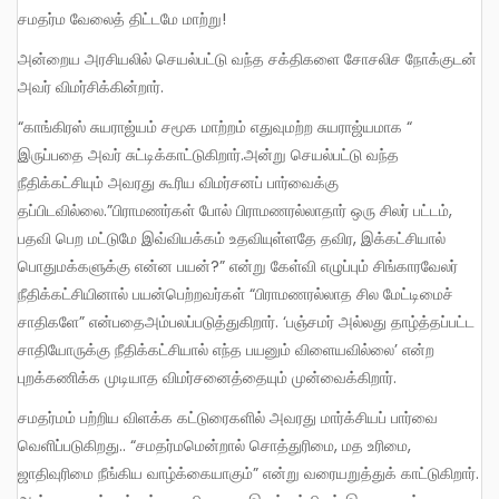
சமதர்ம வேலைத் திட்டமே மாற்று!
அன்றைய அரசியலில் செயல்பட்டு வந்த சக்திகளை சோசலிச நோக்குடன்
அவர் விமர்சிக்கின்றார்.
“காங்கிரஸ் சுயராஜ்யம் சமூக மாற்றம் எதுவுமற்ற சுயராஜ்யமாக “
இருப்பதை அவர் சுட்டிக்காட்டுகிறார்.அன்று செயல்பட்டு வந்த
நீதிக்கட்சியும் அவரது கூரிய விமர்சனப் பார்வைக்கு
தப்பிடவில்லை.”பிராமணர்கள் போல் பிராமணரல்லாதார் ஒரு சிலர் பட்டம்,
பதவி பெற மட்டுமே இவ்வியக்கம் உதவியுள்ளதே தவிர, இக்கட்சியால்
பொதுமக்களுக்கு என்ன பயன்?” என்று கேள்வி எழுப்பும் சிங்காரவேலர்
நீதிக்கட்சியினால் பயன்பெற்றவர்கள் “பிராமணரல்லாத சில மேட்டிமைச்
சாதிகளே” என்பதைஅம்பலப்படுத்துகிறார். ‘பஞ்சமர் அல்லது தாழ்த்தப்பட்ட
சாதியோருக்கு நீதிக்கட்சியால் எந்த பயனும் விளையவில்லை’ என்ற
புறக்கணிக்க முடியாத விமர்சனைத்தையும் முன்வைக்கிறார்.
சமதர்மம் பற்றிய விளக்க கட்டுரைகளில் அவரது மார்க்சியப் பார்வை
வெளிப்படுகிறது.. “சமதர்மமென்றால் சொத்துரிமை, மத உரிமை,
ஜாதிவுரிமை நீங்கிய வாழ்க்கையாகும்” என்று வரையறுத்துக் காட்டுகிறார்.