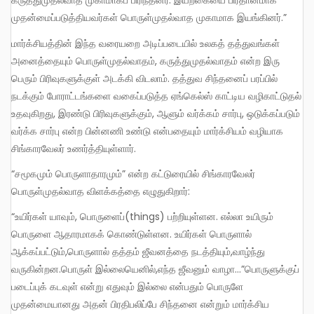
கருத்துமுதல்வாத முகாமாகப் பிரிந்தனர். இயற்கையை பிரதானமாக
முதன்மைப்படுத்தியவர்கள் பொருள்முதல்வாத முகாமாக இயங்கினர்.”
மார்க்சியத்தின் இந்த வரையறை அடிப்படையில் உலகத் தத்துவங்கள்
அனைத்தையும் பொருள்முதல்வாதம், கருத்துமுதல்வாதம் என்ற இரு
பெரும் பிரிவுகளுக்குள் அடக்கி விடலாம். தத்துவ சிந்தனைப் பரப்பில்
நடக்கும் போராட்டங்களை வகைப்படுத்த ஏங்கெல்ஸ் காட்டிய வழிகாட்டுதல்
உதவுகிறது, இரண்டு பிரிவுகளுக்கும், ஆளும் வர்க்கம் சார்பு, ஒடுக்கப்படும்
வர்க்க சார்பு என்ற பின்னணி உண்டு என்பதையும் மார்க்சியம் வழியாக
சிங்காரவேலர் உணர்த்தியுள்ளார்.
“சமூகமும் பொருளாதாரமும்” என்ற கட்டுரையில் சிங்காரவேலர்
பொருள்முதல்வாத விளக்கத்தை எழுதுகிறார்:
“உயிர்கள் யாவும், பொருளைப்(things) பற்றியுள்ளன. எல்லா உயிரும்
பொருளை ஆதாரமாகக் கொண்டுள்ளன. உயிர்கள் பொருளால்
ஆக்கப்பட்டும்,பொருளால் தத்தம் ஜீவனத்தை நடத்தியும்,வாழ்ந்து
வருகின்றன.பொருள் இல்லையெனில்,எந்த ஜீவனும் வாழா…”பொருளுக்குப்
படைப்புக் கடவுள் என்று எதுவும் இல்லை என்பதும் பொருளே
முதன்மையானது அதன் பிரதிபலிப்பே சிந்தனை என்றும் மார்க்சிய