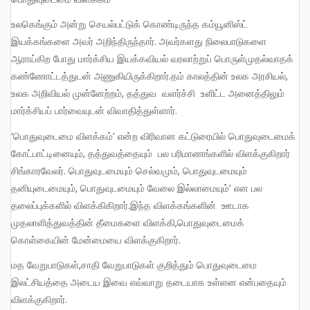
உலகெங்கும் அன்று செயல்பட்டுக் கொண்டிருந்த கம்யூனிஸ்ட்
இயக்கங்களை அவர் அறிந்திருந்தார். அவர்களது நிலைபாடுகளை
ஆராய்கிற போது மார்க்சிய இயக்கவியல் வரலாற்றுப் பொருள்முதல்வாதக்
கண்ணோட்டத்துடன் அணுகியிருக்கிறார்.தம் காலத்தின் உலக அரசியல்,
உலக அறிவியல் முன்னேற்றம், தத்துவ வளர்ச்சி உளிட்ட அனைத்திலும்
மார்க்சியப் பார்வையுடன் விவாதித்துள்ளார்.
‘பொதுவுடைமை விளக்கம்’ என்ற விரிவான கட்டுரையில் பொதுவுடைமைக்
கோட்பாட்டினையும், தத்துவத்தையும் பல பரிமாணங்களில் விளக்குகிறார்
சிங்காரவேலர். பொதுவுடமையும் செல்வமும், பொதுவுடமையும்
தனியுடைமையும், பொதுவுடமையும் வேலை இல்லாமையும்’ என பல
தலைப்புக்களில் விளக்கிகிறார்.இந்த விளக்கங்களின் ஊடாக
முதலாளித்துவத்தின் தீமைகளை விளக்கி,பொதுவுடைமைக்
கொள்கையின் மேன்மையை விளக்குகிறார்.
மத வேறுபாடுகள்,சாதி வேறுபாடுகள் குறித்தும் பொதுவுடைமை
இலட்சியத்தை அடைய இவை எவ்வாறு தடையாக உள்ளன என்பதையும்
விளக்குகிறார்.