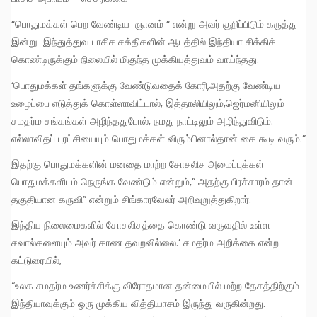
“பொதுமக்கள் பெற வேண்டிய ஞானம் “ என்று அவர் குறிப்பிடும் கருத்து
இன்று இந்துத்துவ பாசிச சக்திகளின் ஆபத்தில் இந்தியா சிக்கிக்
கொண்டிருக்கும் நிலையில் மிகுந்த முக்கியத்துவம் வாய்ந்தது.
‘பொதுமக்கள் தங்களுக்கு வேண்டுவதைக் கோரி,அதற்கு வேண்டிய
உழைப்பை எடுத்துக் கொள்ளாவிட்டால், இத்தாலியிலும்,ஜெர்மனியிலும்
சமதர்ம சங்கங்கள் அழிந்ததுபோல், நமது நாட்டிலும் அழிந்துவிடும்.
எல்லாவிதப் புரட்சியையும் பொதுமக்கள் விரும்பினால்தான் கை கூடி வரும்.”
இதற்கு பொதுமக்களின் மனதை மாற்ற சோசலிச அமைப்புக்கள்
பொதுமக்களிடம் நெருங்க வேண்டும் என்றும்,” அதற்கு பிரச்சாரம் தான்
தகுதியான கருவி” என்றும் சிங்காரவேலர் அறிவுறுத்துகிறார்.
இந்திய நிலைமைகளில் சோசலிசத்தை கொண்டு வருவதில் உள்ள
சவால்களையும் அவர் காண தவறவில்லை.’ சமதர்ம அறிக்கை என்ற
கட்டுரையில்,
“உலக சமதர்ம உணர்ச்சிக்கு விரோதமான தன்மையில் மற்ற தேசத்திற்கும்
இந்தியாவுக்கும் ஒரு முக்கிய வித்தியாசம் இருந்து வருகின்றது.