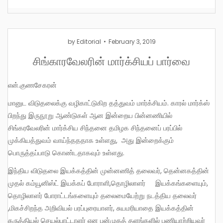
by
Editorial
February 3, 2019
சிங்காரவேலரின் மார்க்சியப் பார்வை
என்.குணசேகரன்
மானுட விடுதலைக்கு வழிகாட்டுகிற தத்துவம் மார்க்சியம். காரல் மார்க்ஸ்
பிறந்து இருநூறு ஆண்டுகள் ஆன இன்றைய பின்னணியில்
சிங்கரவேலரின் மார்க்சிய சிந்தனை தமிழக சிந்தனைப் பரப்பில்
முக்கியத்துவம் வாய்ந்தததாக உள்ளது, அது இன்றைக்கும்
பொருத்தப்பாடு கொண்டதாகவும் உள்ளது.
இந்திய விடுதலை இயக்கத்தின் முன்னணித் தலைவர், தென்னகத்தின்
முதல் கம்யூனிஸ்ட் இயக்கப் போராளி,தொழிலாளர் இயக்கங்களையும்,
தொழிலாளர் போராட்டங்களையும் தலைமையேற்று நடத்திய தலைவர்
,மிகச்சிறந்த அறிவியல் பரப்புரையாளர், சுயமரியாதை இயக்கத்தின்
கருத்தியல் செயல்பாட்டாளர் என பன்முகத் தளங்களில் பணியாற்றியவர்