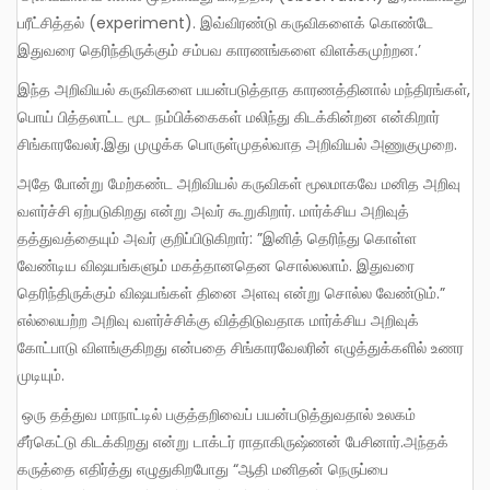
பரீட்சித்தல் (experiment). இவ்விரண்டு கருவிகளைக் கொண்டே
இதுவரை தெரிந்திருக்கும் சம்பவ காரணங்களை விளக்கமுற்றன.’
இந்த அறிவியல் கருவிகளை பயன்படுத்தாத காரணத்தினால் மந்திரங்கள்,
பொய் பித்தலாட்ட மூட நம்பிக்கைகள் மலிந்து கிடக்கின்றன என்கிறார்
சிங்காரவேலர்.இது முழுக்க பொருள்முதல்வாத அறிவியல் அணுகுமுறை.
அதே போன்று மேற்கண்ட அறிவியல் கருவிகள் மூலமாகவே மனித அறிவு
வளர்ச்சி ஏற்படுகிறது என்று அவர் கூறுகிறார். மார்க்சிய அறிவுத்
தத்துவத்தையும் அவர் குறிப்பிடுகிறார்: ”இனித் தெரிந்து கொள்ள
வேண்டிய விஷயங்களும் மகத்தானதென சொல்லலாம். இதுவரை
தெரிந்திருக்கும் விஷயங்கள் தினை அளவு என்று சொல்ல வேண்டும்.”
எல்லையற்ற அறிவு வளர்ச்சிக்கு வித்திடுவதாக மார்க்சிய அறிவுக்
கோட்பாடு விளங்குகிறது என்பதை சிங்காரவேலரின் எழுத்துக்களில் உணர
முடியும்.
ஒரு தத்துவ மாநாட்டில் பகுத்தறிவைப் பயன்படுத்துவதால் உலகம்
சீர்கெட்டு கிடக்கிறது என்று டாக்டர் ராதாகிருஷ்ணன் பேசினார்.அந்தக்
கருத்தை எதிர்த்து எழுதுகிறபோது “ஆதி மனிதன் நெருப்பை