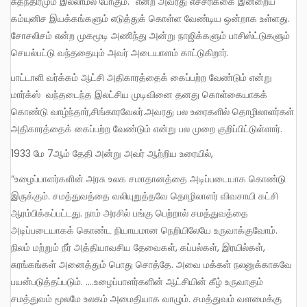
சுதந்திரமும் இல்லாமல் போகும்.” என்ற அவரது எச்சரிக்கை இன்றைய
கம்யுனிச இயக்கங்களும் எடுத்துக் கொள்ள வேண்டிய ஒன்றாக உள்ளது.
சோசலிசம் என்ற முகமூடி அணிந்து அன்று நாஜிக்களும் பாசிஸ்ட்டுகளும்
செயல்பட்டு வந்ததையும் அவர் அடையாளம் காட்டுகிறார்.
பாட்டாளி வர்க்கம் ஆட்சி அதிகாரத்தைக் கைப்பற்ற வேண்டும் என்று
மார்க்ஸ் வந்தடைந்த இலட்சிய முடிவினை தனது கொள்கையாகக்
கொண்டு வாழ்ந்தார்,சிங்காரவேலர்.அவரது பல உரைகளில் தொழிலாளர்கள்
அதிகாரத்தைக் கைப்பற்ற வேண்டும் என்று பல முறை குறிப்பிட்டுள்ளார்.
1933 மே 7ஆம் தேதி அன்று அவர் ஆற்றிய உரையில்,
“உழைப்பாளர்களின் அரசு உலக சமாதானத்தை அடிப்படையாக கொண்டு
இருக்கும். சமத்துவத்தை வலியுறுத்தவே தொழிலாளர் விவசாயி கட்சி
ஆரம்பிக்கப்பட்டது. நாம் அரசில் பங்கு பெற்றால் சமத்துவத்தை
அடிப்படையாகக் கொண்ட நியாயமான நெறியிலேயே உருவாக்குவோம்.
நிலம் மற்றும் நீர் அத்தியாவசிய தேவைகள், கப்பல்கள், இரயில்கள்,
சுரங்கங்கள் அனைத்தும் பொது சொத்தே. அவை மக்கள் நலனுக்காகவே
பயன்படுத்தப்படும். ….உழைப்பாளர்களின் ஆட்சியின் கீழ் உருவாகும்
சமத்துவம் மூலமே உலகம் அமைதியாக வாழும். சமத்துவம் வளமைக்கு