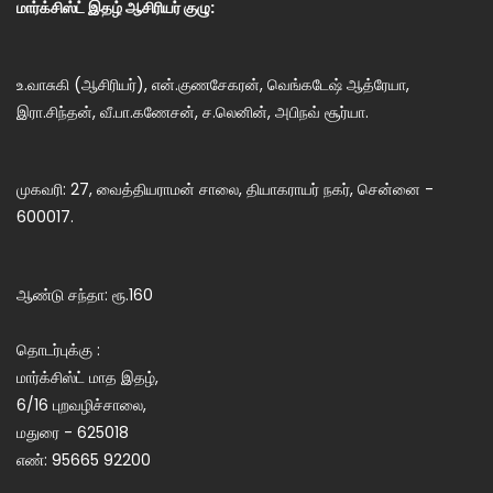
மார்க்சிஸ்ட் இதழ் ஆசிரியர் குழு:
உ.வாசுகி (ஆசிரியர்), என்.குணசேகரன், வெங்கடேஷ் ஆத்ரேயா,
இரா.சிந்தன், வீ.பா.கணேசன், ச.லெனின், அபிநவ் சூர்யா.
முகவரி: 27, வைத்தியராமன் சாலை, தியாகராயர் நகர், சென்னை -
600017.
ஆண்டு சந்தா: ரூ.160
தொடர்புக்கு :
மார்க்சிஸ்ட் மாத இதழ்,
6/16 புறவழிச்சாலை,
மதுரை - 625018
எண்: 95665 92200