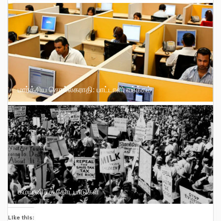
மார்க்சிய சொல்லகராதி: பாட்டாளி வர்க்கம்
கம்யூனிசக் கோட்பாடுகள்
Like this: