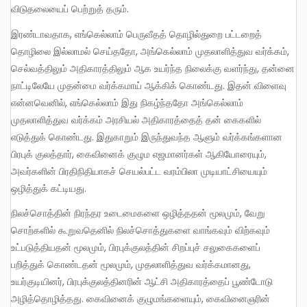
விடுதலையைப் பெற்றுத் தரும்.
இரண்டாவதாக, எங்கெல்லாம் பெருவீதத் தொழில்துறை பட்டறைத்
தொழிலை இல்லாமல் செய்ததோ, அங்கெல்லாம் முதலாளித்துவ வர்க்கம்,
செல்வத்திலும் அதிகாரத்திலும் ஆக உயர்ந்த நிலைக்கு வளர்ந்து, தன்னை
நாட்டிலேயே முதன்மை வர்க்கமாய் ஆக்கிக் கொண்டது. இதன் விளைவு
என்னவெனில், எங்கெல்லாம் இது நிகழ்ந்ததோ அங்கெல்லாம்
முதலாளித்துவ வர்க்கம் அரசியல் அதிகாரத்தைத் தன் கைகளில்
எடுத்துக் கொண்டது. இதுகாறும் இருந்துவந்த ஆளும் வர்க்கங்களான
பிரபுக் குலத்தார், கைவினைக் குழும எஜமானர்கள் ஆகியோரையும்,
அவர்களின் பிரதிநிதியாகச் செயல்பட்ட வரம்பிலா முடியாட்சியையும்
ஒழித்துக் கட்டியது.
நிலச்சொத்தின் நிரந்தர உடைமைகளை ஒழித்ததன் மூலமும், வேறு
சொற்களில் கூறுவதெனில் நிலச்சொத்துகளை வாங்கவும் விற்கவும்
உட்படுத்தியதன் மூலமும், பிரபுக்குலத்தின் சிறப்புச் சலுகைகளைப்
பறித்துக் கொண்டதன் மூலமும், முதலாளித்துவ வர்க்கமானது,
உயர்குடியினர், பிரபுக்குலத்தினரின் ஆட்சி அதிகாரத்தைப் பூண்டோடு
அழித்தொழித்தது. கைவினைக் குழுமங்களையும், கைவினைஞரின்