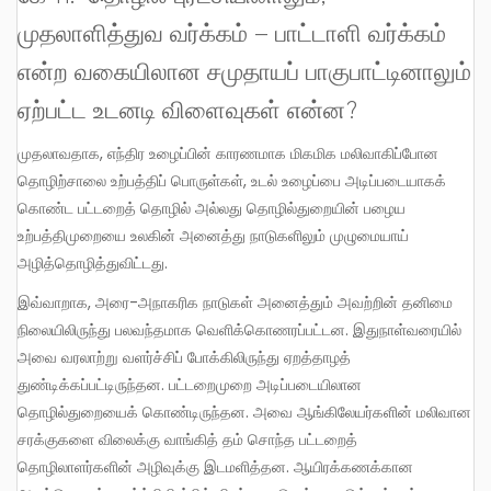
முதலாளித்துவ வர்க்கம் – பாட்டாளி வர்க்கம்
என்ற வகையிலான சமுதாயப் பாகுபாட்டினாலும்
ஏற்பட்ட உடனடி விளைவுகள் என்ன?
முதலாவதாக, எந்திர உழைப்பின் காரணமாக மிகமிக மலிவாகிப்போன
தொழிற்சாலை உற்பத்திப் பொருள்கள், உடல் உழைப்பை அடிப்படையாகக்
கொண்ட பட்டறைத் தொழில் அல்லது தொழில்துறையின் பழைய
உற்பத்திமுறையை உலகின் அனைத்து நாடுகளிலும் முழுமையாய்
அழித்தொழித்துவிட்டது.
இவ்வாறாக, அரை-அநாகரிக நாடுகள் அனைத்தும் அவற்றின் தனிமை
நிலையிலிருந்து பலவந்தமாக வெளிக்கொணரப்பட்டன. இதுநாள்வரையில்
அவை வரலாற்று வளர்ச்சிப் போக்கிலிருந்து ஏறத்தாழத்
துண்டிக்கப்பட்டிருந்தன. பட்டறைமுறை அடிப்படையிலான
தொழில்துறையைக் கொண்டிருந்தன. அவை ஆங்கிலேயர்களின் மலிவான
சரக்குகளை விலைக்கு வாங்கித் தம் சொந்த பட்டறைத்
தொழிலாளர்களின் அழிவுக்கு இடமளித்தன. ஆயிரக்கணக்கான