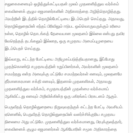
சலுகைகளையும் ஒழித்துக்கட்டியதன் மூலம் முதலாளித்துவ வர்க்கம்
கைவினைக் குழும எஜமானர்களின் அதிகாரத்தை அழித்தொழித்தது.
அவற்றின் இடத்தில் தொழில்போட்டியை இடம்பெறச் செய்தது. அதாவது,
தொழில்துறையின் எந்தப் பிரிவிலும் ஈடுபட ஒவ்வொருவருக்கும் உரிமை
உள்ள, தொழில் தொடங்கத் தேவையான மூலதனம் இல்லை என்பது தவிர
வேறெந்தத் தடங்கலும் இல்லாத, ஒரு சமுதாய அமைப்புமுறையை
இடம்பெறச் செய்தது.
இவ்வாறு, கட்டற்ற போட்டியை அறிமுகப்படுத்தியதானது, இப்போது
முதற்கொண்டு சமுதாயத்தின் உறுப்பினர்கள், அவர்களின் மூலதனம்
சமமற்றது என்ற அளவுக்கு மட்டுமே சமமற்றவர்கள் எனவும், மூலதனமே
தீர்மானகரமான சக்தி எனவும், இதனால் முதலாளிகள், அதாவது
முதலாளித்துவ வர்க்கம், சமுதாயத்தின் முதன்மை வர்க்கமாய்
ஆகிவிட்டது எனவும் அறிவிக்கின்ற ஒரு பகிரங்கப் பிரகடனம் ஆகும்.
பெருவீதத் தொழில்துறையை நிறுவுவதற்குக் கட்டற்ற போட்டி அவசியம்.
ஏனெனில், பெருவீதத் தொழில்துறையின் வளர்ச்சிக்குரிய சமுதாய
நிலைமை அது மட்டுமே. முதலாளித்துவ வர்க்கமானது, பிரபுக்குலத்தார்,
கைவினைக் குழும எஜமானர்கள் ஆகியோரின் சமூக அதிகாரத்தை