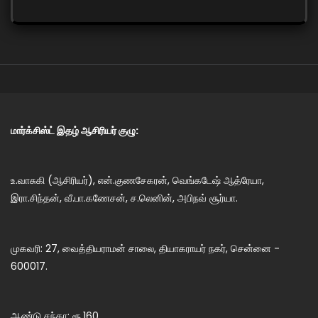
மார்க்சிஸ்ட் இதழ் ஆசிரியர் குழு:
உ.வாசுகி (ஆசிரியர்), என்.குணசேகரன், வெங்கடேஷ் ஆத்ரேயா,
இரா.சிந்தன், வீ.பா.கணேசன், ச.லெனின், அபிநவ் சூர்யா.
முகவரி: 27, வைத்தியராமன் சாலை, தியாகராயர் நகர், சென்னை -
600017.
ஆண்டு சந்தா: ரூ.160