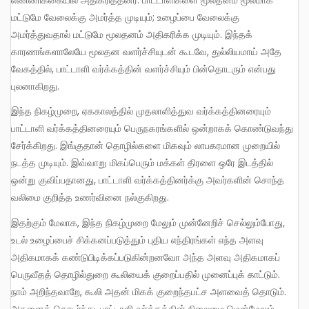
எண்ணிக்கையில் அதிகரித்தனர். பாட்டாளிகளை மூலதனம் மூலமாக
மட்டுமே வேலைக்கு அமர்த்த முடியும்; உழைப்பை வேலைக்கு
அமர்த்துவதால் மட்டுமே மூலதனம் அதிகரிக்க முடியும். இந்தக்
காரணங்களாலேயே மூலதன வளர்ச்சியுடன் கூடவே, துல்லியமாய் அதே
வேகத்தில், பாட்டாளி வர்க்கத்தின் வளர்ச்சியும் பின்தொடரும் என்பது
புலனாகிறது.
இந்த நிகழ்முறை, ஏககாலத்தில் முதலாளித்துவ வர்க்கத்தினரையும்
பாட்டாளி வர்க்கத்தினரையும் பெருநகரங்களில் ஒன்றாகக் கொண்டுவந்து
சேர்க்கிறது. இங்குதான் தொழில்களை மிகவும் லாபகரமான முறையில்
நடத்த முடியும். இவ்வாறு மிகப்பெரும் மக்கள் திரளை ஒரே இடத்தில்
ஒன்று குவிப்பதானது, பாட்டாளி வர்க்கத்தினர்க்கு அவர்களின் சொந்த
வலிமை குறித்த உணர்வினை நல்குகிறது.
இதற்கும் மேலாக, இந்த நிகழ்முறை மேலும் முன்னேறிச் செல்லும்போது,
உடல் உழைப்பைச் சிக்கனப்படுத்தும் புதிய எந்திரங்கள் எந்த அளவு
அதிகமாகக் கண்டுபிடிக்கப்படுகின்றனவோ அந்த அளவு அதிகமாகப்
பெருவீதத் தொழில்துறை கூலியைக் குறைப்பதில் முனைப்புக் காட்டும்.
நாம் அறிந்தவாறே, கூலி அதன் மிகக் குறைந்தபட்ச அளவைத் தொடும்.
அதனைத் தொடர்ந்து, பாட்டாளி வர்க்கத்தின் நிலைமை மென்மேலும்