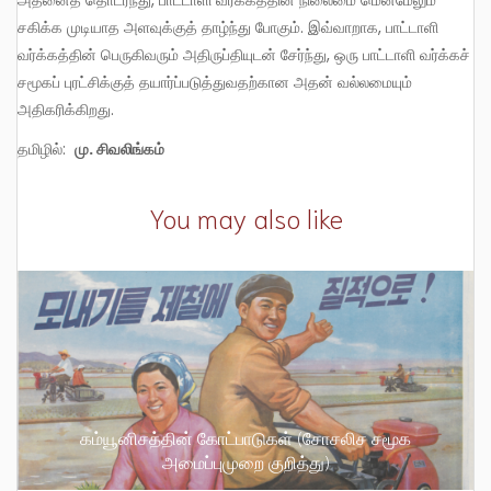
சகிக்க முடியாத அளவுக்குத் தாழ்ந்து போகும். இவ்வாறாக, பாட்டாளி
வர்க்கத்தின் பெருகிவரும் அதிருப்தியுடன் சேர்ந்து, ஒரு பாட்டாளி வர்க்கச்
சமூகப் புரட்சிக்குத் தயார்ப்படுத்துவதற்கான அதன் வல்லமையும்
அதிகரிக்கிறது.
தமிழில்:
மு. சிவலிங்கம்
You may also like
கம்யூனிசத்தின் கோட்பாடுகள் (சோசலிச சமூக
அமைப்புமுறை குறித்து)