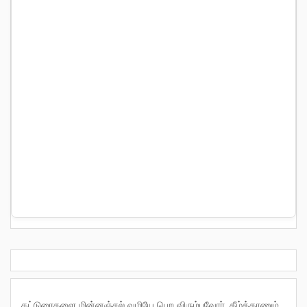
கட்டுரைகளை மின்னஞ்சல் வழியே பெற விரும்புவோர், கீழ்க்காணும்