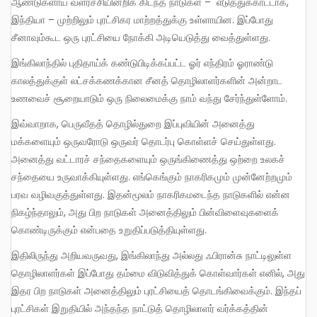
ஆண்டுகளாய் வளர்ச்சியின்றிக் கிடந்த நாடுகள் – எடுத்துக்காட்டாக,
இந்தியா – முற்றிலும் புரட்சிகர மாற்றத்துக்கு உள்ளாயின. இப்போது
சீனாவும்கூட ஒரு புரட்சியை நோக்கி அடியெடுத்து வைத்துள்ளது.
இங்கிலாந்தில் புதிதாய்க் கண்டுபிடிக்கப்பட்ட ஓர் எந்திரம் ஓராண்டு
காலத்துக்குள் லட்சக்கணக்கான சீனத் தொழிலாளர்களின் அன்றாட
உணவைச் சூறையாடும் ஒரு நிலைமைக்கு நாம் வந்து சேர்ந்துள்ளோம்.
இவ்வாறாக, பெருவீதத் தொழில்துறை இப்புவியின் அனைத்து
மக்களையும் ஒருவரோடு ஒருவர் தொடர்பு கொள்ளச் செய்துள்ளது.
அனைத்து வட்டாரச் சந்தைகளையும் ஒருங்கிணைத்து ஒற்றை உலகச்
சந்தையை உருவாக்கியுள்ளது. எங்கெங்கும் நாகரிகமும் முன்னேற்றமும்
பரவ வழிவகுத்துள்ளது. இதன்மூலம் நாகரிகமடைந்த நாடுகளில் என்ன
நிகழ்ந்தாலும், அது பிற நாடுகள் அனைத்திலும் பின்விளைவுகளைக்
கொண்டிருக்கும் என்பதை உறுதிப்படுத்தியுள்ளது.
இதிலிருந்து அறியவருவது, இங்கிலாந்து அல்லது ஃபிரான்சு நாட்டிலுள்ள
தொழிலாளர்கள் இப்போது தம்மை விடுவித்துக் கொள்வார்கள் எனில், அது
இதர பிற நாடுகள் அனைத்திலும் புரட்சியைத் தொடங்கிவைக்கும். இந்தப்
புரட்சிகள் இறுதியில் அந்தந்த நாட்டுத் தொழிலாளர் வர்க்கத்தின்