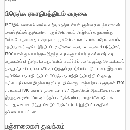
பிரெஞ்சு ஏகாதிபத்தியம் வருகை
1673இல் வணிகம் செய்ய வந்த பிரஞ்சியர்கள் புதுச்சேரி கடற்கரையின்
மணல் திட்டில் குடியேறினர். புதுச்சேரி நகரம் பிரஞ்சியர் வருகைக்கு
பின்னரே உருவானது என்றாலும், புதுச்சேரி, காரைக்கால், மாஹே, ஏனாம்,
சந்திரநாகூர் ஆகிய இந்தியப் பகுதிகளை அவர்கள் அடிமைப்படுத்தினர்.
1700களில் துவக்கத்தில் இருந்து வரி வசூலிக்கத் துவங்கினர். வரி
வருவாயில் பிரஞ்சிந்திய பகுதிகளில் வளர்ச்சிப் பணிகளுக்கு செலவிடாமல்
தனது ஆட்சிப் பரப்பை விரிவுப்படுத்தும் முயற்சியில் ஈடுபட்டனர். இதனால்
ஆங்கிலேய ஏகாதிபத்தியம் பிரெஞ்சு ஏகாத்திபத்தியத்திடம் தனது
ஆட்சிப்பரப்பினை இழக்க நேரிட்டது. இவ்வாறு பிரஞ்சிந்திய பகுதிகள் 1791
தொடங்கி 1816 வரை 3 முறை சுமார் 37 ஆண்டுகள் ஆங்கிலேயர் வசம்
இருந்தன. ஐரோப்பிய ஒப்பந்தப்படி ஆக்கிரமிப்பு முயற்சியில் ஈடுபடக்
கூடாது என எச்சரித்து மீண்டும் பிரஞ்சியரிடம் இந்தியப் பகுதிகள்
ஒப்படைக்கப்பட்டன.
பஞ்சாலைகள் துவக்கம்