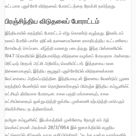
கட்டமாக புதுச்சேரி விடுதலைப் போராட்டத்தை நோக்கி நகர்ந்தது.
பிரஞ்சிந்திய விடுதலைப் போராட்டம்
இந்தியாவில் சுதந்திரப் போராட்டம் வீறு கொண்டு எழுந்தது. இரண்டாம்
உலகப் போரில் பாசிச ஹிட்லர் தலைமையிலான ஏகாதிபத்திய கூட்டணியை
சோவியத் செம்படை வீழ்த்தி வரலாறு படைத்தது. இந்த பின்னணியில்
1947 பிப்ரவரியில் இந்தியாவிற்கு விடுதலை வழங்கப் போவதாக அன்றைய
பிரிட்டிஷ் பிரதமர் அட்லி அறிவிப்பு வெளியிட்டார். இத்தகைய உலக
நிலைமைகளும், இந்திய சூழலும் புதுச்சேரியில் விடுதலைக்கான
வேட்கையை அதிகப்படுத்தின. இந்தியாவுடன் இணைய வேண்டும்; பூரண
சுதந்திரம் வேண்டும் என தொழிலாளர்களும் பிரெஞ்சு இந்திய கம்யூனிஸ்ட்
கட்சியும் தீவிரமாக போராடின. சகல பகுதி மக்களையும், சகல
கட்சியினரையும் ஒன்றுபடுத்தி ஐக்கிய முன்னணி ஏற்படுத்தி மாபெரும்
கிளர்ச்சியை நடத்தினார்கள்.
தமிழக கம்யூனிஸ்ட் இயக்கத்தின் முன்னோடி தோழர் எம் ஆர்
வெங்கட்ராமன் அவர்கள் 28/3/1954 இல் ஜனசக்தியில் எழுதிய
கட்டுரையில் கீழ்கண்டவாறு குறிப்பிடுகிறார். ”கடந்த மூன்று வாரங்களில்