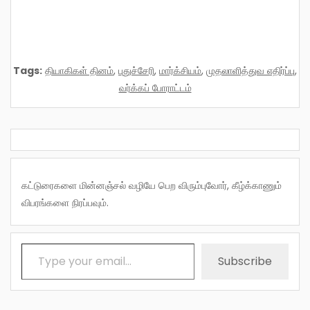
Tags:
தியாகிகள் தினம்
,
புதுச்சேரி
,
மார்க்சியம்
,
முதலாளித்துவ எதிர்ப்பு
,
வர்க்கப் போராட்டம்
கட்டுரைகளை மின்னஞ்சல் வழியே பெற விரும்புவோர், கீழ்க்காணும்
விபரங்களை நிரப்பவும்.
Type your email…
Subscribe