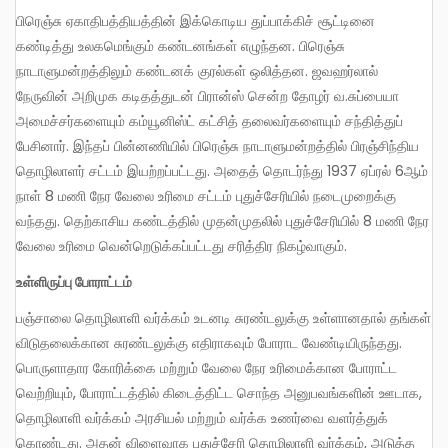
பிரெஞ்சு ஏகாதிபத்தியத்தின் இக்கொடிய துப்பாக்கிச் சூட்டினை
கண்டித்து உலகமெங்கும் கண்டனங்கள் எழுந்தன. பிரெஞ்சு
நாடாளுமன்றத்திலும் கண்டனக் குரல்கள் ஒலித்தன. ஜவஹர்லால்
நேருவின் அறிமுக கடிதத்துடன் பிரான்ஸ் சென்ற தோழர் வ.சுப்பையா
அமைச்சர்களையும் கம்யூனிஸ்ட் கட்சித் தலைவர்களையும் சந்தித்துப்
பேசினார். இந்தப் பின்னணியில் பிரெஞ்சு நாடாளுமன்றத்தில் பிரஞ்சிந்திய
தொழிலாளர் சட்டம் இயற்றப்பட்டது. அதைத் தொடர்ந்து 1937 ஏப்ரல் 6ஆம்
நாள் 8 மணி நேர வேலை உரிமை சட்டம் புதுச்சேரியில் நடைமுறைக்கு
வந்தது. தெற்காசிய கண்டத்தில் முதன்முதலில் புதுச்சேரியில் 8 மணி நேர
வேலை உரிமை வென்றெடுக்கப்பட்டது சரித்திர நிகழ்வாகும்.
உள்ளிருப்பு போராட்டம்
பஞ்சாலை தொழிலாளி வர்க்கம் உடனடி சுரண்டலுக்கு உள்ளானதால் தங்கள்
விடுதலைக்கான சுரண்டலுக்கு எதிராகவும் போராட வேண்டியிருந்தது.
பொருளாதார கோரிக்கை மற்றும் வேலை நேர உரிமைக்கான போராட்ட
வெற்றியும், போராட்டத்தில் கிடைத்திட்ட சொந்த அனுபவங்களின் ஊடாக,
தொழிலாளி வர்க்கம் அரசியல் மற்றும் வர்க்க உணர்வை வளர்த்துக்
கொண்டது. அதன் விளைவாக புதுச்சேரி தொழிலாளி வர்க்கம், அடுத்த