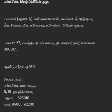
மார்க்சிஸ்ட் இதழ் ஆசிரியர் குழு:
உ.வாசுகி (ஆசிரியர்), என்.குணசேகரன், வெங்கடேஷ் ஆத்ரேயா,
இரா.சிந்தன், வீ.பா.கணேசன், ச.லெனின், அபிநவ் சூர்யா.
முகவரி: 27, வைத்தியராமன் சாலை, தியாகராயர் நகர், சென்னை -
600017.
ஆண்டு சந்தா: ரூ.160
தொடர்புக்கு :
மார்க்சிஸ்ட் மாத இதழ்,
6/16 புறவழிச்சாலை,
மதுரை - 625018
எண்: 95665 92200