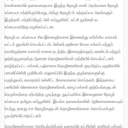
சென்னையில் தலைமறைவாக இருந்த தோழர் கான் அவர்களை தோழர்
சுப்பையா சந்திக்கும்போது, அங்கு தோழர் பி. சுந்தரய்யா அவர்களும்
இருந்தார். சந்திப்பிற்குப் பின் கம்யூனிஸ்ட் கட்சி நூல்கள் வ.
சுப்பையாவிற்கு வழங்கப்பட்டன.
தோழர் வ. சுப்பையா சில இளைஞர்களை இணைத்து மார்க்சிய வாசகர்
வட்டம் துவங்கி செயல்பட்டார். பின்னர் ஹரிசன சேவா சங்கம் மற்றும்
ராமகிருஷ்ணா வாசகர் சாலை நடத்திய இளைஞர்களும், சுரண்டல் மற்றும்
ஒடுக்குமுறைக்கு ஆளான தொழிலாளர்கள் மத்தியில் செயல்பட்டனர்.
தாழ்த்தப்பட்ட மக்கள், பஞ்சாலை தொழிலாளர்கள் குடியிருப்பு பகுதிகளில்
பராமரிப்பின்றி முதியோர் பாதுகாப்பில் இருந்த குழந்தைகளுக்கு
மருத்துவம், சுகாதாரம் உள்ளிட்ட சேவைகளை செய்தனர். இத்தகைய
பணியின் விளைவாக தொழிலாளர்கள், ஏழை மக்கள் குடும்பங்களுடன்
நெருக்கத்தை ஏற்படுத்த முடிந்தது. துடிப்புமிக்க இளைஞரான தோழர்
சுப்பையா தமிழக கம்யூனிஸ்ட் இயக்க தலைவர்களின் ஆலோசனையையும்
பெற்று, தனது சக தோழர்களுடன் தொழிலாளர்களை அமைப்பாக்கும்
முயற்சியில் ஈடுபட்டனர்
தொழிலாளர்களை அரசியல்படுத்தும் வகையில் கட்சியின் நாளிதழ் மற்றும்