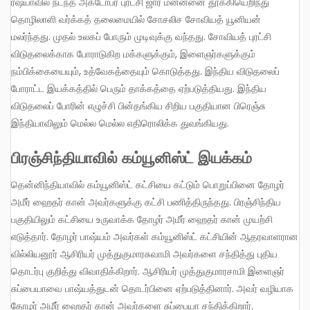
ரஷ்யாவில் நடந்த அக்டோபர் புரட்சி ஜார் மன்னனை தூக்கியெறிந்து
தொழிலாளி வர்க்கத் தலைமையில் சோசலிச சோவியத் யூனியன்
மலர்ந்தது. முதல் உலகப் போரும் முடிவுக்கு வந்தது. சோவியத் புரட்சி
விடுதலைக்காக போராடுகிற மக்களுக்கும், இளைஞர்களுக்கும்
நம்பிக்கையையும், உத்வேகத்தையும் கொடுத்தது. இந்திய விடுதலைப்
போராட்ட இயக்கத்தில் பெரும் தாக்கத்தை ஏற்படுத்தியது. இந்திய
விடுதலைப் போரின் எழுச்சி பின்தங்கிய சிறிய பகுதியான பிரெஞ்சு
இந்தியாவிலும் மெல்ல மெல்ல எதிரொலிக்க துவங்கியது.
பிரஞ்சிந்தியாவில் கம்யூனிஸ்ட் இயக்கம்
தென்னிந்தியாவில் கம்யூனிஸ்ட் கட்சியை கட்டும் பொறுப்பினை தோழர்
அமீர் ஹைதர் கான் அவர்களுக்கு கட்சி பணித்திருந்தது. பிரஞ்சிந்திய
பகுதியிலும் கட்சியை உருவாக்க தோழர் அமீர் ஹைதர் கான் முயற்சி
எடுத்தார். தோழர் பாஷ்யம் அவர்கள் கம்யூனிஸ்ட் கட்சியின் ஆதரவாளரான
வில்லியனூர் ஆசிரியர் முத்துகுமாரசுவாமி அவர்களை சந்தித்து புதிய
தொடர்பு குறித்து விவாதிக்கிறார். ஆசிரியர் முத்துகுமாரசாமி இளைஞர்
சுப்பையாவை பாஷ்யத்துடன் தொடர்பினை ஏற்படுத்தினார். அவர் வழியாக
தோழர் அமீர் ஹைதர் கான் அவர்களை சுப்பையா சந்திக்கிறார்.