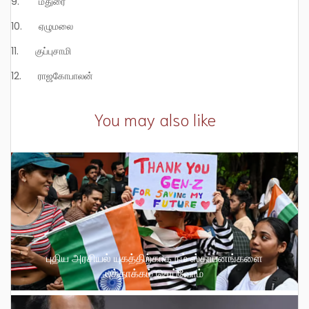
9. மதுரை
10. ஏழுமலை
11. குப்புசாமி
12. ராஜகோபாலன்
You may also like
புதிய அரசியல் யுகத்திற்காக நம் ஸ்தாபனங்களை
புத்தாக்கம் செய்வோம்