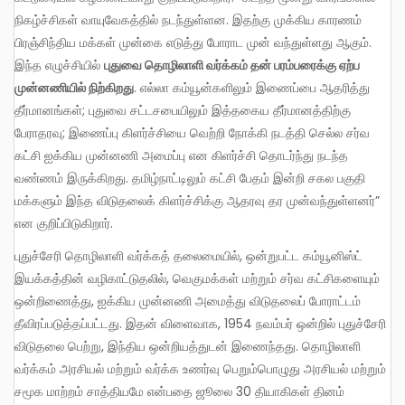
நிகழ்ச்சிகள் வாயுவேகத்தில் நடந்துள்ளன. இதற்கு முக்கிய காரணம்
பிரஞ்சிந்திய மக்கள் முன்கை எடுத்து போராட முன் வந்துள்ளது ஆகும்.
இந்த எழுச்சியில்
புதுவை தொழிலாளி வர்க்கம் தன் பரம்பரைக்கு ஏற்ப
முன்னணியில் நிற்கிறது
. எல்லா கம்யூன்களிலும் இணைப்பை ஆதரித்து
தீர்மானங்கள்; புதுவை சட்டசபையிலும் இத்தகைய தீர்மானத்திற்கு
பேராதரவு; இணைப்பு கிளர்ச்சியை வெற்றி நோக்கி நடத்தி செல்ல சர்வ
கட்சி ஐக்கிய முன்னணி அமைப்பு என கிளர்ச்சி தொடர்ந்து நடந்த
வண்ணம் இருக்கிறது. தமிழ்நாட்டிலும் கட்சி பேதம் இன்றி சகல பகுதி
மக்களும் இந்த விடுதலைக் கிளர்ச்சிக்கு ஆதரவு தர முன்வந்துள்ளனர்”
என குறிப்பிடுகிறார்.
புதுச்சேரி தொழிலாளி வர்க்கத் தலைமையில், ஒன்றுபட்ட கம்யூனிஸ்ட்
இயக்கத்தின் வழிகாட்டுதலில், வெகுமக்கள் மற்றும் சர்வ கட்சிகளையும்
ஒன்றிணைத்து, ஐக்கிய முன்னணி அமைத்து விடுதலைப் போராட்டம்
தீவிரப்படுத்தப்பட்டது. இதன் விளைவாக, 1954 நவம்பர் ஒன்றில் புதுச்சேரி
விடுதலை பெற்று, இந்திய ஒன்றியத்துடன் இணைந்தது. தொழிலாளி
வர்க்கம் அரசியல் மற்றும் வர்க்க உணர்வு பெறும்பொழுது அரசியல் மற்றும்
சமூக மாற்றம் சாத்தியமே என்பதை ஜூலை 30 தியாகிகள் தினம்